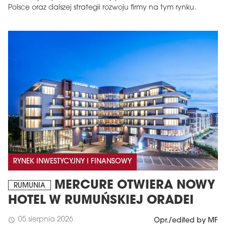
Polsce oraz dalszej strategii rozwoju firmy na tym rynku.
RYNEK INWESTYCYJNY I FINANSOWY
MERCURE OTWIERA NOWY
RUMUNIA
HOTEL W RUMUŃSKIEJ ORADEI
05 sierpnia 2026
schedule
Opr./edited by MF