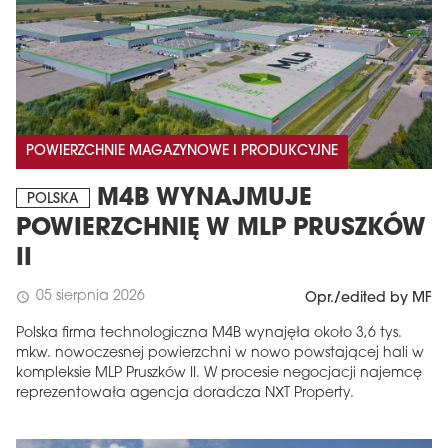
POWIERZCHNIE MAGAZYNOWE I PRODUKCYJNE
M4B WYNAJMUJE
POLSKA
POWIERZCHNIĘ W MLP PRUSZKÓW
II
05 sierpnia 2026
schedule
Opr./edited by MF
Polska firma technologiczna M4B wynajęła około 3,6 tys.
mkw. nowoczesnej powierzchni w nowo powstającej hali w
kompleksie MLP Pruszków II. W procesie negocjacji najemcę
reprezentowała agencja doradcza NXT Property.