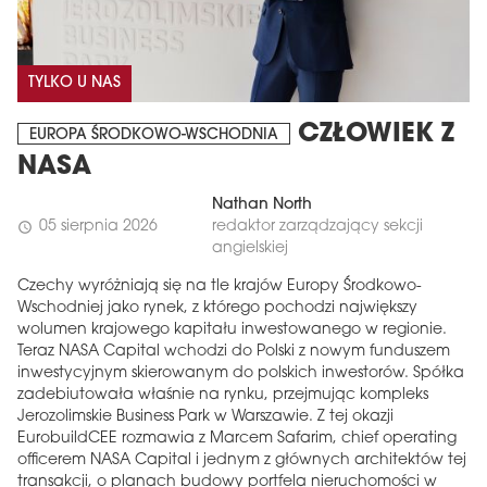
TYLKO U NAS
CZŁOWIEK Z
EUROPA ŚRODKOWO-WSCHODNIA
NASA
Nathan North
05 sierpnia 2026
redaktor zarządzający sekcji
schedule
angielskiej
Czechy wyróżniają się na tle krajów Europy Środkowo-
Wschodniej jako rynek, z którego pochodzi największy
wolumen krajowego kapitału inwestowanego w regionie.
Teraz NASA Capital wchodzi do Polski z nowym funduszem
inwestycyjnym skierowanym do polskich inwestorów. Spółka
zadebiutowała właśnie na rynku, przejmując kompleks
Jerozolimskie Business Park w Warszawie. Z tej okazji
EurobuildCEE rozmawia z Marcem Safarim, chief operating
officerem NASA Capital i jednym z głównych architektów tej
transakcji, o planach budowy portfela nieruchomości w