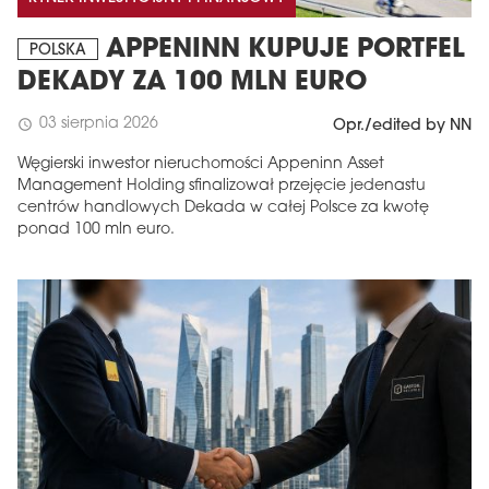
APPENINN KUPUJE PORTFEL
POLSKA
DEKADY ZA 100 MLN EURO
03 sierpnia 2026
schedule
Opr./edited by NN
Węgierski inwestor nieruchomości Appeninn Asset
Management Holding sfinalizował przejęcie jedenastu
centrów handlowych Dekada w całej Polsce za kwotę
ponad 100 mln euro.