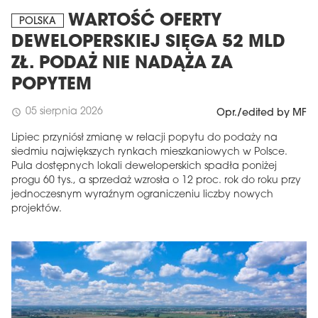
WARTOŚĆ OFERTY
POLSKA
DEWELOPERSKIEJ SIĘGA 52 MLD
ZŁ. PODAŻ NIE NADĄŻA ZA
POPYTEM
05 sierpnia 2026
schedule
Opr./edited by MF
Lipiec przyniósł zmianę w relacji popytu do podaży na
siedmiu największych rynkach mieszkaniowych w Polsce.
Pula dostępnych lokali deweloperskich spadła poniżej
progu 60 tys., a sprzedaż wzrosła o 12 proc. rok do roku przy
jednoczesnym wyraźnym ograniczeniu liczby nowych
projektów.