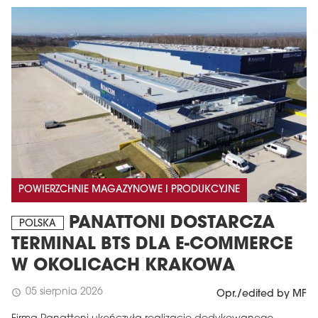
POWIERZCHNIE MAGAZYNOWE I PRODUKCYJNE
PANATTONI DOSTARCZA
POLSKA
TERMINAL BTS DLA E-COMMERCE
W OKOLICACH KRAKOWA
05 sierpnia 2026
schedule
Opr./edited by MF