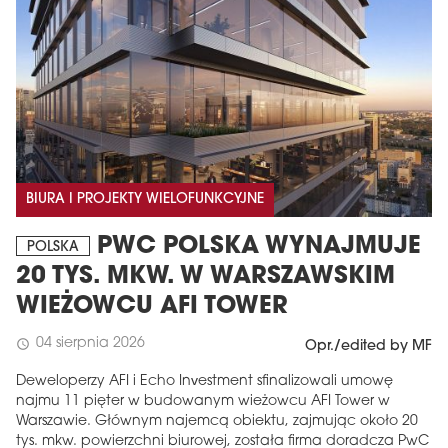
BIURA I PROJEKTY WIELOFUNKCYJNE
PWC POLSKA WYNAJMUJE
POLSKA
20 TYS. MKW. W WARSZAWSKIM
WIEŻOWCU AFI TOWER
04 sierpnia 2026
schedule
Opr./edited by MF
Deweloperzy AFI i Echo Investment sfinalizowali umowę
najmu 11 pięter w budowanym wieżowcu AFI Tower w
Warszawie. Głównym najemcą obiektu, zajmując około 20
tys. mkw. powierzchni biurowej, została firma doradcza PwC