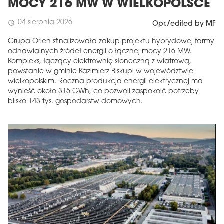
MOCY 216 MW W WIELKOPOLSCE
04 sierpnia 2026
schedule
Opr./edited by MF
Grupa Orlen sfinalizowała zakup projektu hybrydowej farmy
odnawialnych źródeł energii o łącznej mocy 216 MW.
Kompleks, łączący elektrownię słoneczną z wiatrową,
powstanie w gminie Kazimierz Biskupi w województwie
wielkopolskim. Roczna produkcja energii elektrycznej ma
wynieść około 315 GWh, co pozwoli zaspokoić potrzeby
blisko 143 tys. gospodarstw domowych.