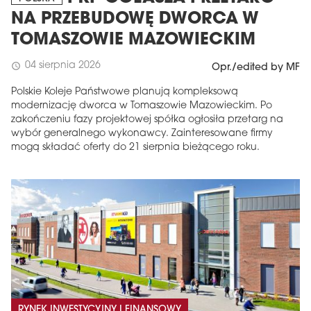
NA PRZEBUDOWĘ DWORCA W
TOMASZOWIE MAZOWIECKIM
04 sierpnia 2026
schedule
Opr./edited by MF
Polskie Koleje Państwowe planują kompleksową
modernizację dworca w Tomaszowie Mazowieckim. Po
zakończeniu fazy projektowej spółka ogłosiła przetarg na
wybór generalnego wykonawcy. Zainteresowane firmy
mogą składać oferty do 21 sierpnia bieżącego roku.
RYNEK INWESTYCYJNY I FINANSOWY