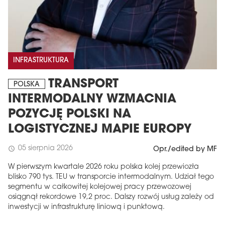
INFRASTRUKTURA
TRANSPORT
POLSKA
INTERMODALNY WZMACNIA
POZYCJĘ POLSKI NA
LOGISTYCZNEJ MAPIE EUROPY
05 sierpnia 2026
schedule
Opr./edited by MF
W pierwszym kwartale 2026 roku polska kolej przewiozła
blisko 790 tys. TEU w transporcie intermodalnym. Udział tego
segmentu w całkowitej kolejowej pracy przewozowej
osiągnął rekordowe 19,2 proc. Dalszy rozwój usług zależy od
inwestycji w infrastrukturę liniową i punktową.