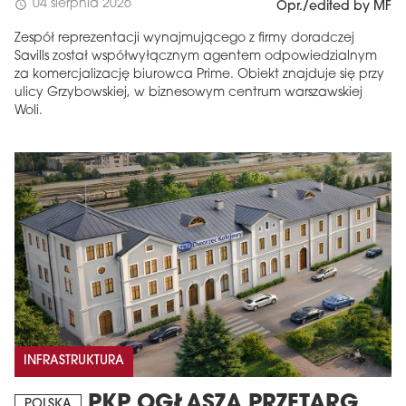
04 sierpnia 2026
schedule
Opr./edited by MF
Zespół reprezentacji wynajmującego z firmy doradczej
Savills został współwyłącznym agentem odpowiedzialnym
za komercjalizację biurowca Prime. Obiekt znajduje się przy
ulicy Grzybowskiej, w biznesowym centrum warszawskiej
Woli.
INFRASTRUKTURA
PKP OGŁASZA PRZETARG
POLSKA