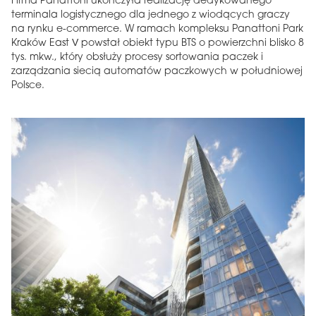
Firma Panattoni ukończyła realizację dedykowanego
terminala logistycznego dla jednego z wiodących graczy
na rynku e-commerce. W ramach kompleksu Panattoni Park
Kraków East V powstał obiekt typu BTS o powierzchni blisko 8
tys. mkw., który obsłuży procesy sortowania paczek i
zarządzania siecią automatów paczkowych w południowej
Polsce.