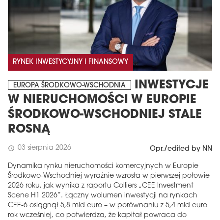
RYNEK INWESTYCYJNY I FINANSOWY
INWESTYCJE
EUROPA ŚRODKOWO-WSCHODNIA
W NIERUCHOMOŚCI W EUROPIE
ŚRODKOWO-WSCHODNIEJ STALE
ROSNĄ
03 sierpnia 2026
schedule
Opr./edited by NN
Dynamika rynku nieruchomości komercyjnych w Europie
Środkowo-Wschodniej wyraźnie wzrosła w pierwszej połowie
2026 roku, jak wynika z raportu Colliers „CEE Investment
Scene H1 2026”. Łączny wolumen inwestycji na rynkach
CEE-6 osiągnął 5,8 mld euro – w porównaniu z 5,4 mld euro
rok wcześniej, co potwierdza, że ​​kapitał powraca do