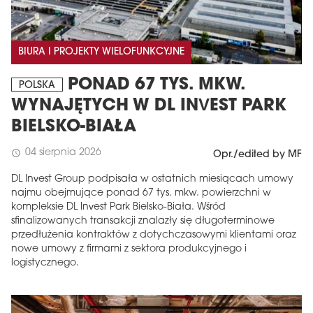
BIURA I PROJEKTY WIELOFUNKCYJNE
PONAD 67 TYS. MKW.
POLSKA
WYNAJĘTYCH W DL INVEST PARK
BIELSKO-BIAŁA
04 sierpnia 2026
schedule
Opr./edited by MF
DL Invest Group podpisała w ostatnich miesiącach umowy
najmu obejmujące ponad 67 tys. mkw. powierzchni w
kompleksie DL Invest Park Bielsko-Biała. Wśród
sfinalizowanych transakcji znalazły się długoterminowe
przedłużenia kontraktów z dotychczasowymi klientami oraz
nowe umowy z firmami z sektora produkcyjnego i
logistycznego.