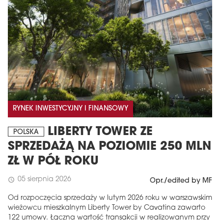
RYNEK INWESTYCYJNY I FINANSOWY
LIBERTY TOWER ZE
POLSKA
SPRZEDAŻĄ NA POZIOMIE 250 MLN
ZŁ W PÓŁ ROKU
05 sierpnia 2026
schedule
Opr./edited by MF
Od rozpoczęcia sprzedaży w lutym 2026 roku w warszawskim
wieżowcu mieszkalnym Liberty Tower by Cavatina zawarto
122 umowy. Łączna wartość transakcji w realizowanym przy