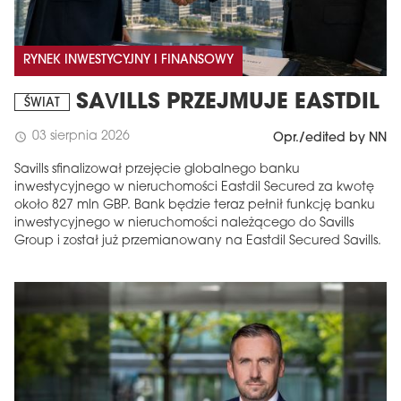
RYNEK INWESTYCYJNY I FINANSOWY
SAVILLS PRZEJMUJE EASTDIL
ŚWIAT
03 sierpnia 2026
schedule
Opr./edited by NN
Savills sfinalizował przejęcie globalnego banku
inwestycyjnego w nieruchomości Eastdil Secured za kwotę
około 827 mln GBP. Bank będzie teraz pełnił funkcję banku
inwestycyjnego w nieruchomości należącego do Savills
Group i został już przemianowany na Eastdil Secured Savills.