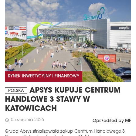
MAGAZYN
RYNEK INWESTYCYJNY I FINANSOWY
Wydanie 6 (308)
APSYS KUPUJE CENTRUM
POLSKA
CZERWIEC 2026
HANDLOWE 3 STAWY W
arrow_forward
Więcej w tym wydaniu
KATOWICACH
Zamów teraz!
05 sierpnia 2026
schedule
Opr./edited by MF
Grupa Apsys sfinalizowała zakup Centrum Handlowego 3