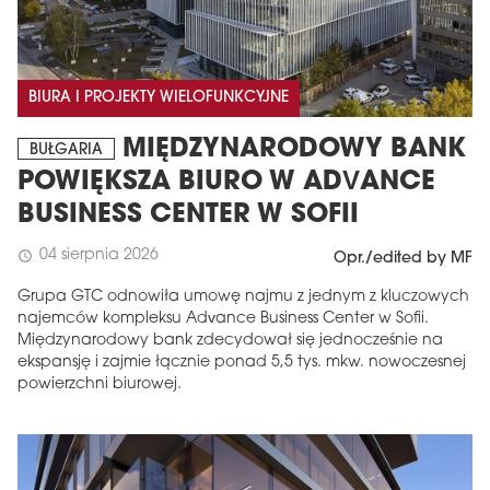
BIURA I PROJEKTY WIELOFUNKCYJNE
MIĘDZYNARODOWY BANK
BUŁGARIA
POWIĘKSZA BIURO W ADVANCE
BUSINESS CENTER W SOFII
04 sierpnia 2026
schedule
Opr./edited by MF
Grupa GTC odnowiła umowę najmu z jednym z kluczowych
najemców kompleksu Advance Business Center w Sofii.
Międzynarodowy bank zdecydował się jednocześnie na
ekspansję i zajmie łącznie ponad 5,5 tys. mkw. nowoczesnej
powierzchni biurowej.