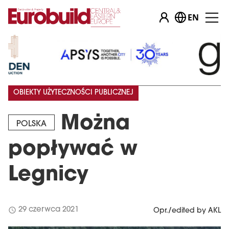
EN
OBIEKTY UŻYTECZNOŚCI PUBLICZNEJ
Można
POLSKA
popływać w
Legnicy
schedule
29 czerwca 2021
Opr./edited by AKL