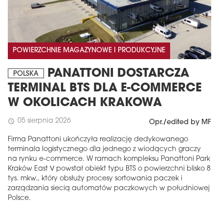
POWIERZCHNIE MAGAZYNOWE I PRODUKCYJNE
PANATTONI DOSTARCZA
POLSKA
TERMINAL BTS DLA E-COMMERCE
W OKOLICACH KRAKOWA
05 sierpnia 2026
schedule
Opr./edited by MF
Firma Panattoni ukończyła realizację dedykowanego
terminala logistycznego dla jednego z wiodących graczy
na rynku e-commerce. W ramach kompleksu Panattoni Park
Kraków East V powstał obiekt typu BTS o powierzchni blisko 8
tys. mkw., który obsłuży procesy sortowania paczek i
zarządzania siecią automatów paczkowych w południowej
Polsce.