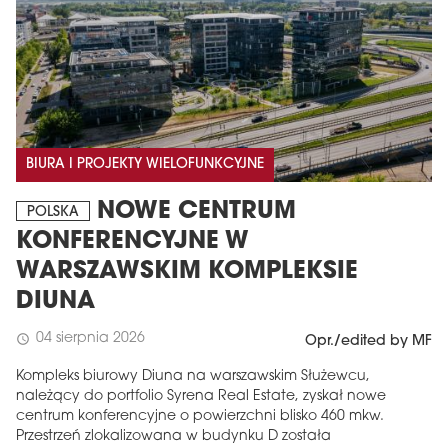
BIURA I PROJEKTY WIELOFUNKCYJNE
NOWE CENTRUM
POLSKA
KONFERENCYJNE W
WARSZAWSKIM KOMPLEKSIE
DIUNA
04 sierpnia 2026
schedule
Opr./edited by MF
Kompleks biurowy Diuna na warszawskim Służewcu,
należący do portfolio Syrena Real Estate, zyskał nowe
centrum konferencyjne o powierzchni blisko 460 mkw.
Przestrzeń zlokalizowana w budynku D została