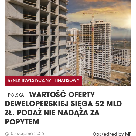
MAGAZYN
RYNEK INWESTYCYJNY I FINANSOWY
Wydanie 6 (308)
WARTOŚĆ OFERTY
CZERWIEC 2026
POLSKA
arrow_forward
Więcej w tym wydaniu
DEWELOPERSKIEJ SIĘGA 52 MLD
Zamów teraz!
ZŁ. PODAŻ NIE NADĄŻA ZA
POPYTEM
05 sierpnia 2026
schedule
Opr./edited by MF