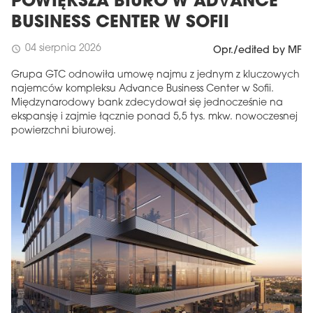
POWIĘKSZA BIURO W ADVANCE
BUSINESS CENTER W SOFII
04 sierpnia 2026
schedule
Opr./edited by MF
Grupa GTC odnowiła umowę najmu z jednym z kluczowych
najemców kompleksu Advance Business Center w Sofii.
Międzynarodowy bank zdecydował się jednocześnie na
ekspansję i zajmie łącznie ponad 5,5 tys. mkw. nowoczesnej
powierzchni biurowej.