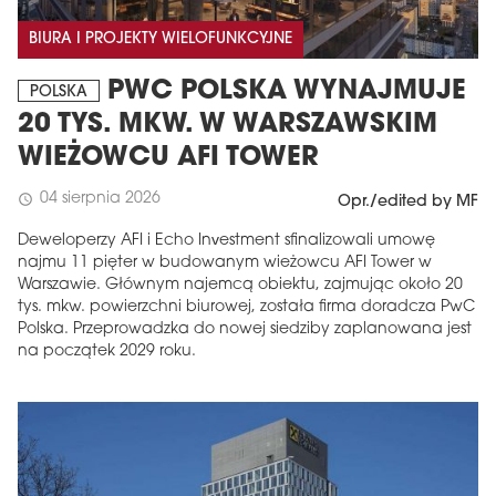
BIURA I PROJEKTY WIELOFUNKCYJNE
PWC POLSKA WYNAJMUJE
POLSKA
20 TYS. MKW. W WARSZAWSKIM
WIEŻOWCU AFI TOWER
04 sierpnia 2026
schedule
Opr./edited by MF
Deweloperzy AFI i Echo Investment sfinalizowali umowę
najmu 11 pięter w budowanym wieżowcu AFI Tower w
Warszawie. Głównym najemcą obiektu, zajmując około 20
tys. mkw. powierzchni biurowej, została firma doradcza PwC
Polska. Przeprowadzka do nowej siedziby zaplanowana jest
na początek 2029 roku.