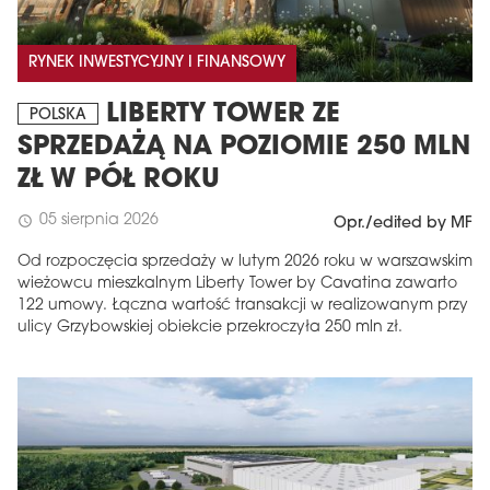
RYNEK INWESTYCYJNY I FINANSOWY
LIBERTY TOWER ZE
POLSKA
SPRZEDAŻĄ NA POZIOMIE 250 MLN
ZŁ W PÓŁ ROKU
05 sierpnia 2026
schedule
Opr./edited by MF
Od rozpoczęcia sprzedaży w lutym 2026 roku w warszawskim
wieżowcu mieszkalnym Liberty Tower by Cavatina zawarto
122 umowy. Łączna wartość transakcji w realizowanym przy
ulicy Grzybowskiej obiekcie przekroczyła 250 mln zł.