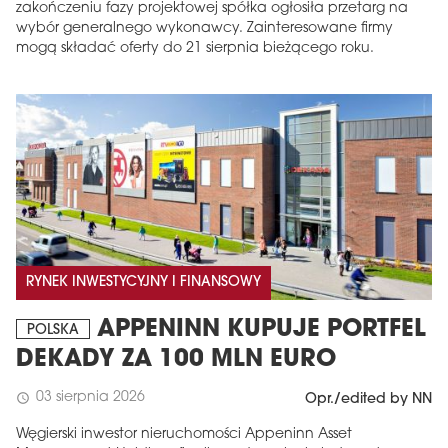
zakończeniu fazy projektowej spółka ogłosiła przetarg na
wybór generalnego wykonawcy. Zainteresowane firmy
mogą składać oferty do 21 sierpnia bieżącego roku.
RYNEK INWESTYCYJNY I FINANSOWY
APPENINN KUPUJE PORTFEL
POLSKA
DEKADY ZA 100 MLN EURO
03 sierpnia 2026
schedule
Opr./edited by NN
Węgierski inwestor nieruchomości Appeninn Asset