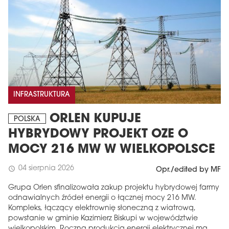
INFRASTRUKTURA
ORLEN KUPUJE
POLSKA
HYBRYDOWY PROJEKT OZE O
MOCY 216 MW W WIELKOPOLSCE
04 sierpnia 2026
schedule
Opr./edited by MF
Grupa Orlen sfinalizowała zakup projektu hybrydowej farmy
odnawialnych źródeł energii o łącznej mocy 216 MW.
Kompleks, łączący elektrownię słoneczną z wiatrową,
powstanie w gminie Kazimierz Biskupi w województwie
wielkopolskim. Roczna produkcja energii elektrycznej ma