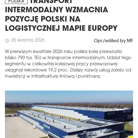
TRANSPORT
POLSKA
INTERMODALNY WZMACNIA
POZYCJĘ POLSKI NA
LOGISTYCZNEJ MAPIE EUROPY
05 sierpnia 2026
schedule
Opr./edited by MF
W pierwszym kwartale 2026 roku polska kolej przewiozła
blisko 790 tys. TEU w transporcie intermodalnym. Udział tego
segmentu w całkowitej kolejowej pracy przewozowej
osiągnął rekordowe 19,2 proc. Dalszy rozwój usług zależy od
inwestycji w infrastrukturę liniową i punktową.