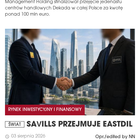
Management Holding sfinalizował przejęcie jedenastu
centrów handlowych Dekada w całej Polsce za kwotę
ponad 100 mln euro.
RYNEK INWESTYCYJNY I FINANSOWY
SAVILLS PRZEJMUJE EASTDIL
ŚWIAT
03 sierpnia 2026
schedule
Opr./edited by NN