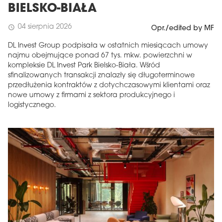
BIELSKO-BIAŁA
04 sierpnia 2026
schedule
Opr./edited by MF
DL Invest Group podpisała w ostatnich miesiącach umowy
najmu obejmujące ponad 67 tys. mkw. powierzchni w
kompleksie DL Invest Park Bielsko-Biała. Wśród
sfinalizowanych transakcji znalazły się długoterminowe
przedłużenia kontraktów z dotychczasowymi klientami oraz
nowe umowy z firmami z sektora produkcyjnego i
logistycznego.