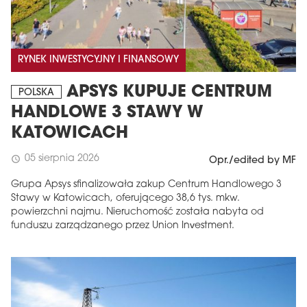
RYNEK INWESTYCYJNY I FINANSOWY
APSYS KUPUJE CENTRUM
POLSKA
HANDLOWE 3 STAWY W
KATOWICACH
05 sierpnia 2026
schedule
Opr./edited by MF
Grupa Apsys sfinalizowała zakup Centrum Handlowego 3
Stawy w Katowicach, oferującego 38,6 tys. mkw.
powierzchni najmu. Nieruchomość została nabyta od
funduszu zarządzanego przez Union Investment.