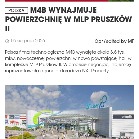
M4B WYNAJMUJE
POLSKA
POWIERZCHNIĘ W MLP PRUSZKÓW
II
05 sierpnia 2026
schedule
Opr./edited by MF
Polska firma technologiczna M4B wynajęła około 3,6 tys.
mkw. nowoczesnej powierzchni w nowo powstającej hali w
kompleksie MLP Pruszków II. W procesie negocjacji najemcę
reprezentowała agencja doradcza NXT Property.