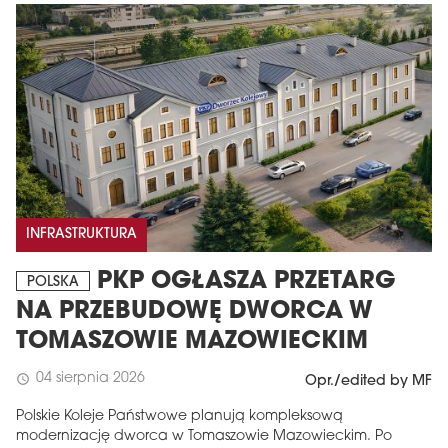
INFRASTRUKTURA
PKP OGŁASZA PRZETARG
POLSKA
NA PRZEBUDOWĘ DWORCA W
TOMASZOWIE MAZOWIECKIM
04 sierpnia 2026
schedule
Opr./edited by MF
Polskie Koleje Państwowe planują kompleksową
modernizację dworca w Tomaszowie Mazowieckim. Po