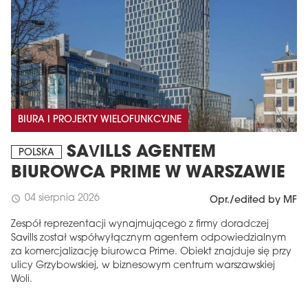
BIURA I PROJEKTY WIELOFUNKCYJNE
SAVILLS AGENTEM
POLSKA
BIUROWCA PRIME W WARSZAWIE
04 sierpnia 2026
schedule
Opr./edited by MF
Zespół reprezentacji wynajmującego z firmy doradczej
Savills został współwyłącznym agentem odpowiedzialnym
za komercjalizację biurowca Prime. Obiekt znajduje się przy
ulicy Grzybowskiej, w biznesowym centrum warszawskiej
Woli.