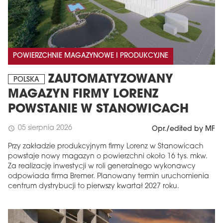
POWIERZCHNIE MAGAZYNOWE I PRODUKCYJNE
ZAUTOMATYZOWANY
POLSKA
MAGAZYN FIRMY LORENZ
POWSTANIE W STANOWICACH
05 sierpnia 2026
schedule
Opr./edited by MF
Przy zakładzie produkcyjnym firmy Lorenz w Stanowicach
powstaje nowy magazyn o powierzchni około 16 tys. mkw.
Za realizację inwestycji w roli generalnego wykonawcy
odpowiada firma Bremer. Planowany termin uruchomienia
centrum dystrybucji to pierwszy kwartał 2027 roku.