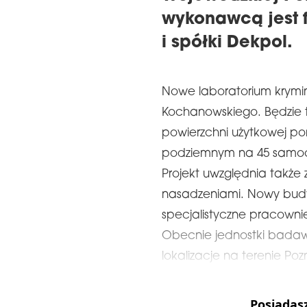
wykonawcą jest 
i spółki Dekpol.
Nowe laboratorium krymina
Kochanowskiego. Będzie 
powierzchni użytkowej po
podziemnym na 45 samoch
Projekt uwzględnia także
nasadzeniami. Nowy budyn
specjalistyczne pracowni
Obecnie jednostki badawc
lokalizacje na terenie Poz
Posiadas