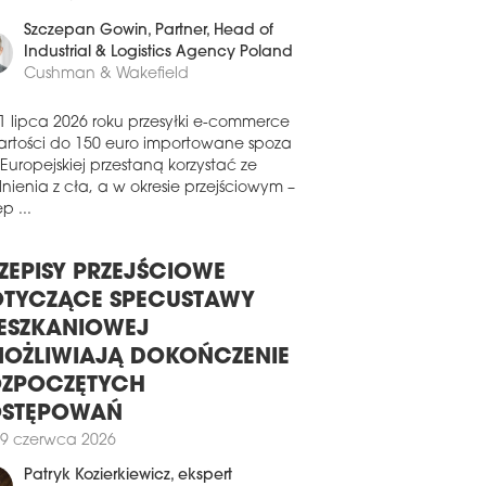
wa na przyjęcie pierwszych uczniów.
ykondygnacyjny gmach dysponuje
Szczepan Gowin
, Partner, Head of
d 10 tys. mkw. powierzchni użytkowej.
Industrial & Logistics Agency Poland
Cushman & Wakefield
3 sierpnia 2025
D W SOSNOWCU
1 lipca 2026 roku przesyłki e-commerce
 Rejonowy w Sosnowcu wprowadził się
artości do 150 euro importowane spoza
owej siedziby. Inwestycję przy ul.
 Europejskiej przestaną korzystać ze
ajnistów zrealizowała firma Duna
nienia z cła, a w okresie przejściowym –
ka. Kontrakt, obejmujący budowę
p ...
oczesnego gmachu wraz z
spodarowaniem terenu i infrastrukturą
niczną, opiewał na ponad 100 mln zł.
ZEPISY PRZEJŚCIOWE
5 sierpnia 2025
TYCZĄCE SPECUSTAWY
ERWSZY DZWONEK NA
ESZKANIOWEJ
KOTOWIE
OŻLIWIAJĄ DOKOŃCZENIE
ła podstawowa przy ul. Konstruktorskiej
ZPOCZĘTYCH
rszawie, zrealizowana przez Echo
OSTĘPOWAŃ
stment i Archicom, uzyskała pozwolenie
9 czerwca 2026
żytkowanie. To pierwsza w mieście
liczna placówka edukacyjna
Patryk Kozierkiewicz
, ekspert
esiona w całości ze środków