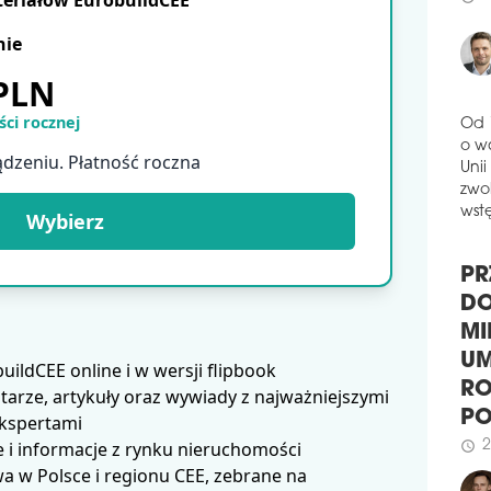
teriałów EurobuildCEE
goto
Trz
nie
pona
 PLN
schedule
1
SĄ
ci rocznej
Od 
Sąd
o w
ądzeniu. Płatność roczna
do n
Unii
Komb
zwol
Pols
wstę
Wybierz
now
zago
tech
PR
schedule
0
DO
PI
MI
MO
UM
ldCEE online i w wersji flipbook
Szko
RO
arze, artykuły oraz wywiady z najważniejszymi
w Wa
P
ekspertami
Inve
2
 i informacje z rynku nieruchomości
schedule
na u
pub
 w Polsce i regionu CEE, zebrane na
wzni