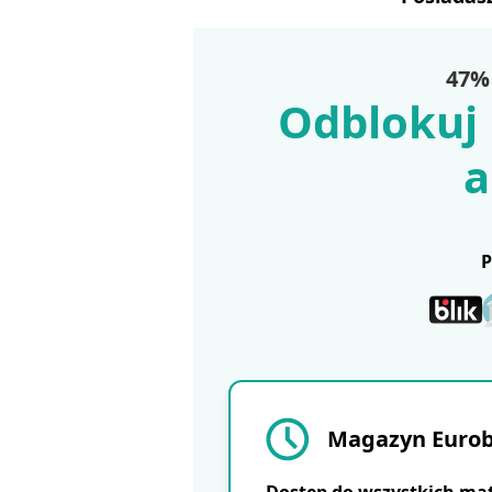
47% 
Odblokuj 
a
Magazyn Eurobu