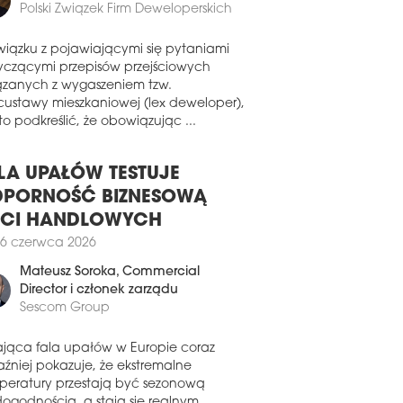
Polski Związek Firm Deweloperskich
watnych.
7 czerwca 2025
wiązku z pojawiającymi się pytaniami
ARTAMENTY DLA NIELOTÓW
yczącymi przepisów przejściowych
ązanych z wygaszeniem tzw.
ejskim Ogrodzie Zoologicznym im.
custawy mieszkaniowej (lex deweloper),
niny i Jana Żabińskich w Warszawie
o podkreślić, że obowiązując ...
udowany zostanie nowy pawilon dla
gwinów przylądkowych. Obiekt, na
rego budowę właśnie została podpisana
LA UPAŁÓW TESTUJE
wa, ma być gotowy w 2026 roku.
PORNOŚĆ BIZNESOWĄ
6 czerwca 2025
ECI HANDLOWYCH
ATR W NOWYM CENTRUM
6 czerwca 2026
isano umowę na realizację I etapu
Mateusz Soroka
, Commercial
owy TR Warszawa. Teatr powstanie w
Director i członek zarządu
edztwie Muzeum Sztuki Nowoczesnej,
Sescom Group
 placu Defilad.
0 maja 2025
ająca fala upałów w Europie coraz
YCZNIE W POZNANIU
aźniej pokazuje, że ekstremalne
peratury przestają być sezonową
r Muzyczny w Poznaniu podpisał
dogodnością, a stają się realnym