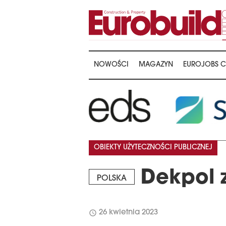
NOWOŚCI
MAGAZYN
EUROJOBS C
OBIEKTY UŻYTECZNOŚCI PUBLICZNEJ
Dekpol z
POLSKA
schedule
26 kwietnia 2023