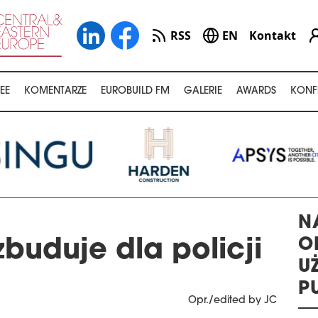
RSS
EN
Kontakt
EE
KOMENTARZE
EUROBUILD FM
GALERIE
AWARDS
KONF
N
O
buduje dla policji
U
P
Opr./edited by JC