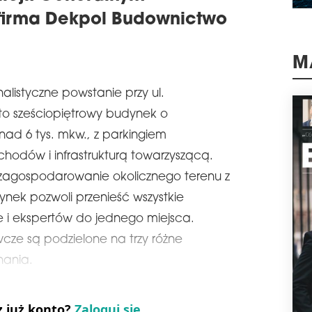
wspó
firma Dekpol Budownictwo
Rekr
schedule
0
OT
M
Zak
rek
listyczne powstanie przy ul.
(woj
to sześciopiętrowy budynek o
nie
był
nad 6 tys. mkw., z parkingiem
schedule
0
odów i infrastrukturą towarzyszącą.
RO
 zagospodarowanie okolicznego terenu z
Gmi
ek pozwoli przenieść wszystkie
firm
e i ekspertów do jednego miejsca.
czę
spor
ze są podzielone na trzy różne
stre
zag
nania.
schedule
2
NO
z już konto?
Zaloguj się