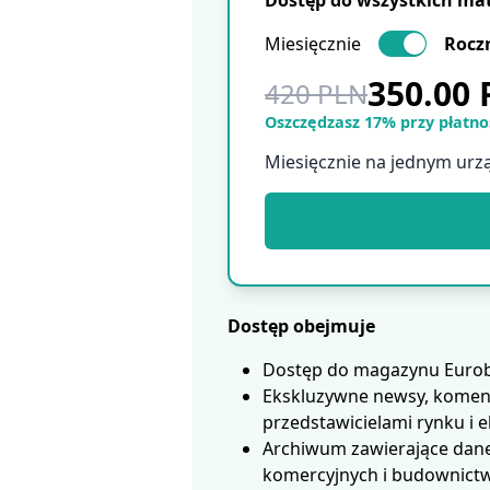
Dostęp do wszystkich ma
Miesięcznie
Rocz
350.00
420 PLN
Oszczędzasz 17% przy płatnoś
Miesięcznie na jednym urz
Dostęp obejmuje
Dostęp do magazynu Eurobui
Ekskluzywne newsy, koment
przedstawicielami rynku i 
Archiwum zawierające dane
komercyjnych i budownictwa