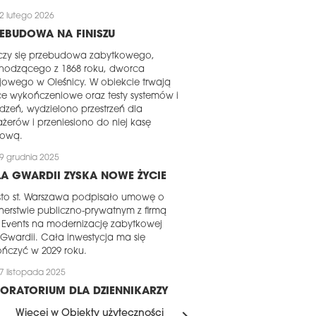
2 lutego 2026
EBUDOWA NA FINISZU
czy się przebudowa zabytkowego,
hodzącego z 1868 roku, dworca
jowego w Oleśnicy. W obiekcie trwają
e wykończeniowe oraz testy systemów i
dzeń, wydzielono przestrzeń dla
żerów i przeniesiono do niej kasę
tową.
9 grudnia 2025
A GWARDII ZYSKA NOWE ŻYCIE
sto st. Warszawa podpisało umowę o
nerstwie publiczno-prywatnym z firmą
Events na modernizację zabytkowej
 Gwardii. Cała inwestycja ma się
ńczyć w 2029 roku.
7 listopada 2025
ORATORIUM DLA DZIENNIKARZY
rowano kamień węgielny pod budowę
Więcej w Obiekty użyteczności