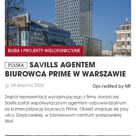
BIURA I PROJEKTY WIELOFUNKCYJNE
SAVILLS AGENTEM
POLSKA
BIUROWCA PRIME W WARSZAWIE
04 sierpnia 2026
schedule
Opr./edited by MF
Zespół reprezentacji wynajmującego z firmy doradczej
Savills został współwyłącznym agentem odpowiedzialnym
za komercjalizację biurowca Prime. Obiekt znajduje się przy
ulicy Grzybowskiej, w biznesowym centrum warszawskiej
Woli.