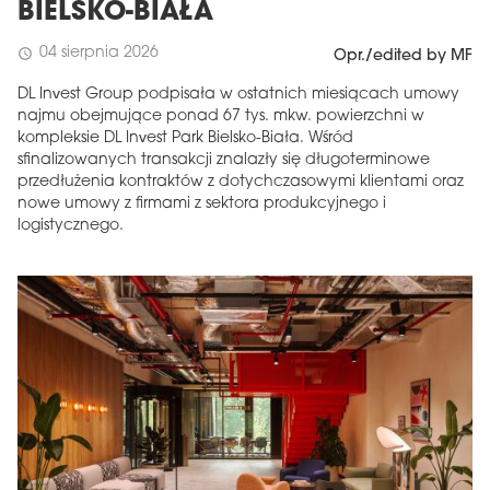
BIELSKO-BIAŁA
04 sierpnia 2026
schedule
Opr./edited by MF
DL Invest Group podpisała w ostatnich miesiącach umowy
najmu obejmujące ponad 67 tys. mkw. powierzchni w
kompleksie DL Invest Park Bielsko-Biała. Wśród
sfinalizowanych transakcji znalazły się długoterminowe
przedłużenia kontraktów z dotychczasowymi klientami oraz
nowe umowy z firmami z sektora produkcyjnego i
logistycznego.