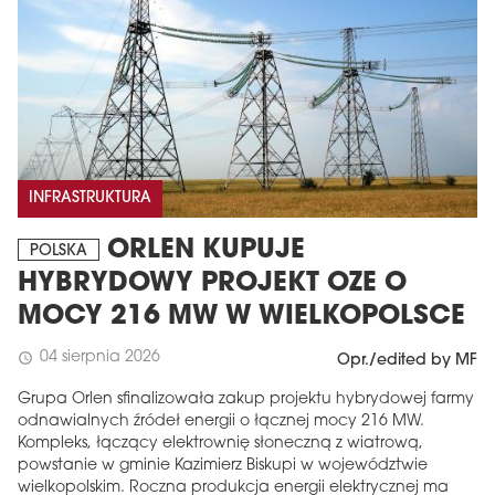
INFRASTRUKTURA
ORLEN KUPUJE
POLSKA
HYBRYDOWY PROJEKT OZE O
MOCY 216 MW W WIELKOPOLSCE
04 sierpnia 2026
schedule
Opr./edited by MF
Grupa Orlen sfinalizowała zakup projektu hybrydowej farmy
odnawialnych źródeł energii o łącznej mocy 216 MW.
Kompleks, łączący elektrownię słoneczną z wiatrową,
powstanie w gminie Kazimierz Biskupi w województwie
wielkopolskim. Roczna produkcja energii elektrycznej ma