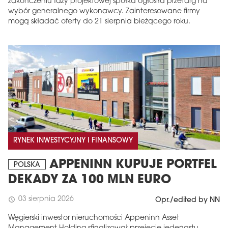
zakończeniu fazy projektowej spółka ogłosiła przetarg na
wybór generalnego wykonawcy. Zainteresowane firmy
mogą składać oferty do 21 sierpnia bieżącego roku.
RYNEK INWESTYCYJNY I FINANSOWY
APPENINN KUPUJE PORTFEL
POLSKA
DEKADY ZA 100 MLN EURO
03 sierpnia 2026
schedule
Opr./edited by NN
Węgierski inwestor nieruchomości Appeninn Asset