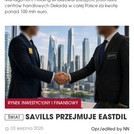
Management Holding sfinalizował przejęcie jedenastu
centrów handlowych Dekada w całej Polsce za kwotę
ponad 100 mln euro.
RYNEK INWESTYCYJNY I FINANSOWY
SAVILLS PRZEJMUJE EASTDIL
ŚWIAT
03 sierpnia 2026
schedule
Opr./edited by NN