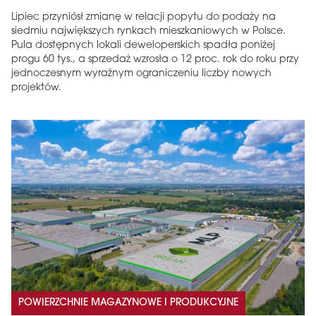
Lipiec przyniósł zmianę w relacji popytu do podaży na
siedmiu największych rynkach mieszkaniowych w Polsce.
Pula dostępnych lokali deweloperskich spadła poniżej
progu 60 tys., a sprzedaż wzrosła o 12 proc. rok do roku przy
jednoczesnym wyraźnym ograniczeniu liczby nowych
projektów.
MAGAZYN
Wydanie 6 (308)
CZERWIEC 2026
arrow_forward
Więcej w tym wydaniu
Zamów teraz!
POWIERZCHNIE MAGAZYNOWE I PRODUKCYJNE