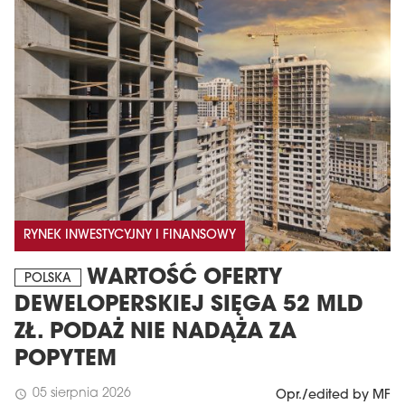
RYNEK INWESTYCYJNY I FINANSOWY
WARTOŚĆ OFERTY
POLSKA
DEWELOPERSKIEJ SIĘGA 52 MLD
ZŁ. PODAŻ NIE NADĄŻA ZA
POPYTEM
05 sierpnia 2026
schedule
Opr./edited by MF