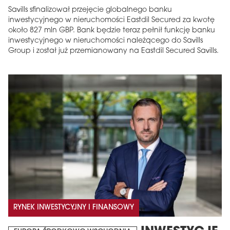
Savills sfinalizował przejęcie globalnego banku
inwestycyjnego w nieruchomości Eastdil Secured za kwotę
około 827 mln GBP. Bank będzie teraz pełnił funkcję banku
inwestycyjnego w nieruchomości należącego do Savills
Group i został już przemianowany na Eastdil Secured Savills.
RYNEK INWESTYCYJNY I FINANSOWY