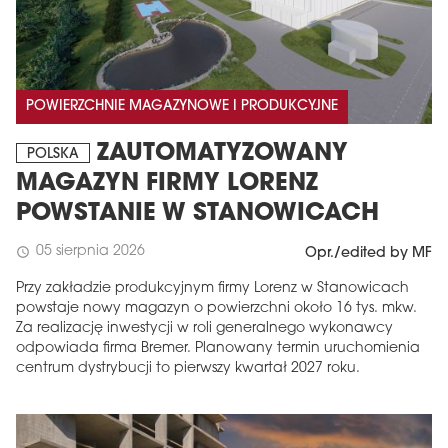
POWIERZCHNIE MAGAZYNOWE I PRODUKCYJNE
ZAUTOMATYZOWANY
POLSKA
MAGAZYN FIRMY LORENZ
POWSTANIE W STANOWICACH
05 sierpnia 2026
schedule
Opr./edited by MF
Przy zakładzie produkcyjnym firmy Lorenz w Stanowicach
powstaje nowy magazyn o powierzchni około 16 tys. mkw.
Za realizację inwestycji w roli generalnego wykonawcy
odpowiada firma Bremer. Planowany termin uruchomienia
centrum dystrybucji to pierwszy kwartał 2027 roku.