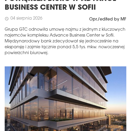
BUSINESS CENTER W SOFII
04 sierpnia 2026
schedule
Opr./edited by MF
Grupa GTC odnowiła umowę najmu z jednym z kluczowych
najemców kompleksu Advance Business Center w Sofii.
Międzynarodowy bank zdecydował się jednocześnie na
ekspansję i zajmie łącznie ponad 5,5 tys. mkw. nowoczesnej
powierzchni biurowej.