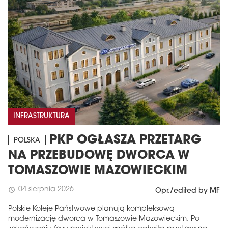
INFRASTRUKTURA
PKP OGŁASZA PRZETARG
POLSKA
NA PRZEBUDOWĘ DWORCA W
TOMASZOWIE MAZOWIECKIM
04 sierpnia 2026
schedule
Opr./edited by MF
Polskie Koleje Państwowe planują kompleksową
modernizację dworca w Tomaszowie Mazowieckim. Po