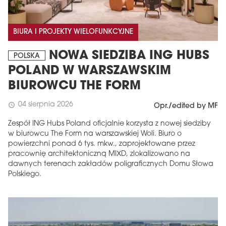
BIURA I PROJEKTY WIELOFUNKCYJNE
NOWA SIEDZIBA ING HUBS
POLSKA
POLAND W WARSZAWSKIM
BIUROWCU THE FORM
04 sierpnia 2026
schedule
Opr./edited by MF
Zespół ING Hubs Poland oficjalnie korzysta z nowej siedziby
w biurowcu The Form na warszawskiej Woli. Biuro o
powierzchni ponad 6 tys. mkw., zaprojektowane przez
pracownię architektoniczną MIXD, zlokalizowano na
dawnych terenach zakładów poligraficznych Domu Słowa
Polskiego.