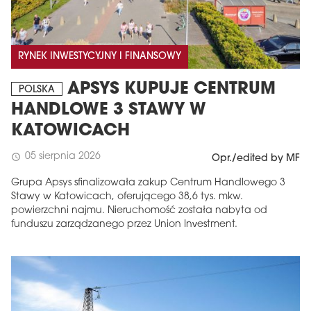
RYNEK INWESTYCYJNY I FINANSOWY
APSYS KUPUJE CENTRUM
POLSKA
HANDLOWE 3 STAWY W
KATOWICACH
05 sierpnia 2026
schedule
Opr./edited by MF
Grupa Apsys sfinalizowała zakup Centrum Handlowego 3
Stawy w Katowicach, oferującego 38,6 tys. mkw.
powierzchni najmu. Nieruchomość została nabyta od
funduszu zarządzanego przez Union Investment.