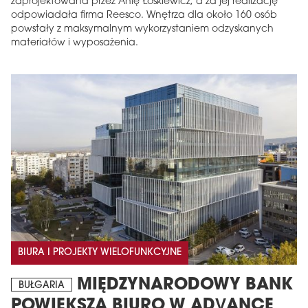
zaprojektowana przez Anię Łoskiewicz, a za jej realizację
odpowiadała firma Reesco. Wnętrza dla około 160 osób
powstały z maksymalnym wykorzystaniem odzyskanych
materiałów i wyposażenia.
BIURA I PROJEKTY WIELOFUNKCYJNE
MIĘDZYNARODOWY BANK
BUŁGARIA
POWIĘKSZA BIURO W ADVANCE