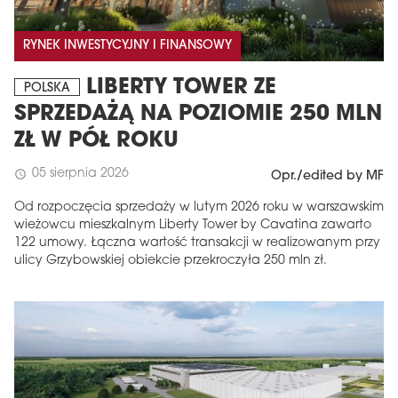
RYNEK INWESTYCYJNY I FINANSOWY
LIBERTY TOWER ZE
POLSKA
SPRZEDAŻĄ NA POZIOMIE 250 MLN
ZŁ W PÓŁ ROKU
05 sierpnia 2026
schedule
Opr./edited by MF
Od rozpoczęcia sprzedaży w lutym 2026 roku w warszawskim
wieżowcu mieszkalnym Liberty Tower by Cavatina zawarto
122 umowy. Łączna wartość transakcji w realizowanym przy
ulicy Grzybowskiej obiekcie przekroczyła 250 mln zł.