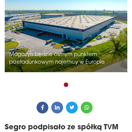
Magazyn będzie ósmym punktem
przeładunkowym najemcy w Europie
Segro podpisało ze spółką TVM