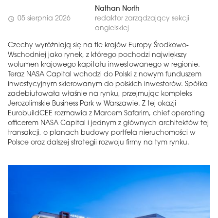
Nathan North
05 sierpnia 2026
redaktor zarządzający sekcji
schedule
angielskiej
Czechy wyróżniają się na tle krajów Europy Środkowo-
Wschodniej jako rynek, z którego pochodzi największy
wolumen krajowego kapitału inwestowanego w regionie.
Teraz NASA Capital wchodzi do Polski z nowym funduszem
inwestycyjnym skierowanym do polskich inwestorów. Spółka
zadebiutowała właśnie na rynku, przejmując kompleks
Jerozolimskie Business Park w Warszawie. Z tej okazji
EurobuildCEE rozmawia z Marcem Safarim, chief operating
officerem NASA Capital i jednym z głównych architektów tej
transakcji, o planach budowy portfela nieruchomości w
Polsce oraz dalszej strategii rozwoju firmy na tym rynku.