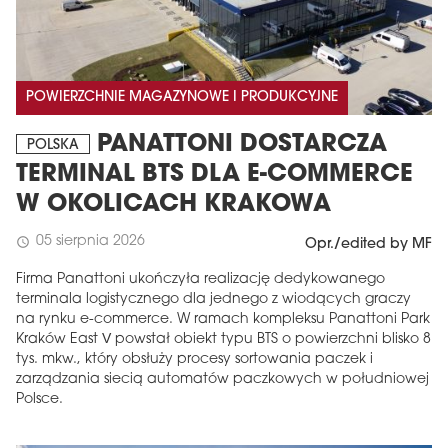
POWIERZCHNIE MAGAZYNOWE I PRODUKCYJNE
PANATTONI DOSTARCZA
POLSKA
TERMINAL BTS DLA E-COMMERCE
W OKOLICACH KRAKOWA
05 sierpnia 2026
schedule
Opr./edited by MF
Firma Panattoni ukończyła realizację dedykowanego
terminala logistycznego dla jednego z wiodących graczy
na rynku e-commerce. W ramach kompleksu Panattoni Park
Kraków East V powstał obiekt typu BTS o powierzchni blisko 8
tys. mkw., który obsłuży procesy sortowania paczek i
zarządzania siecią automatów paczkowych w południowej
Polsce.