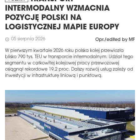
INTERMODALNY WZMACNIA
POZYCJĘ POLSKI NA
LOGISTYCZNEJ MAPIE EUROPY
05 sierpnia 2026
schedule
Opr./edited by MF
W pierwszym kwartale 2026 roku polska kolej przewiozła
blisko 790 tys. TEU w transporcie intermodalnym. Udział tego
segmentu w całkowitej kolejowej pracy przewozowej
osiągnął rekordowe 19,2 proc. Dalszy rozwój usług zależy od
inwestycji w infrastrukturę liniową i punktową.