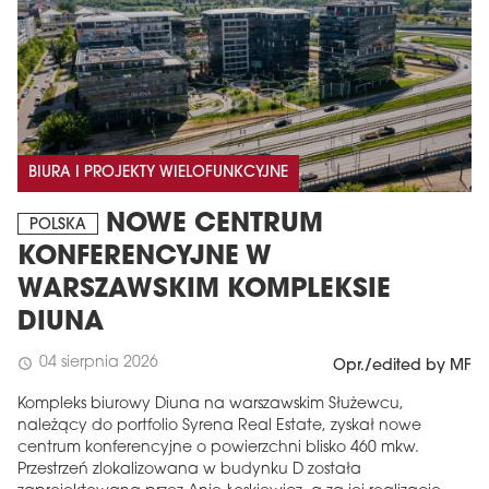
BIURA I PROJEKTY WIELOFUNKCYJNE
NOWE CENTRUM
POLSKA
KONFERENCYJNE W
WARSZAWSKIM KOMPLEKSIE
DIUNA
04 sierpnia 2026
schedule
Opr./edited by MF
Kompleks biurowy Diuna na warszawskim Służewcu,
należący do portfolio Syrena Real Estate, zyskał nowe
centrum konferencyjne o powierzchni blisko 460 mkw.
Przestrzeń zlokalizowana w budynku D została