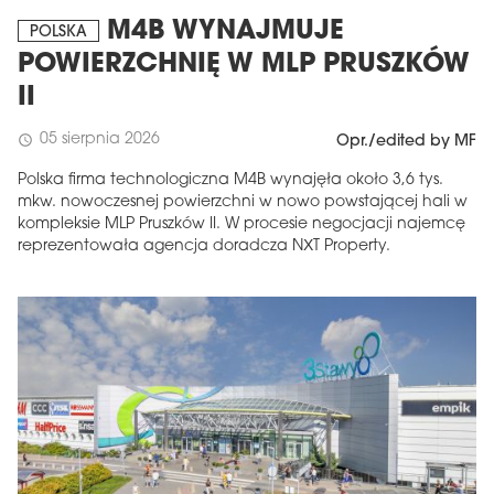
M4B WYNAJMUJE
POLSKA
POWIERZCHNIĘ W MLP PRUSZKÓW
II
05 sierpnia 2026
schedule
Opr./edited by MF
Polska firma technologiczna M4B wynajęła około 3,6 tys.
mkw. nowoczesnej powierzchni w nowo powstającej hali w
kompleksie MLP Pruszków II. W procesie negocjacji najemcę
reprezentowała agencja doradcza NXT Property.