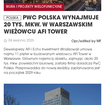
BIURA I PROJEKTY WIELOFUNKCYJNE
PWC POLSKA WYNAJMUJE
POLSKA
20 TYS. MKW. W WARSZAWSKIM
WIEŻOWCU AFI TOWER
04 sierpnia 2026
schedule
Opr./edited by MF
Deweloperzy AFI i Echo Investment sfinalizowali umowę
najmu 11 pięter w budowanym wieżowcu AFI Tower w
Warszawie. Głównym najemcą obiektu, zajmując około 20
tys. mkw. powierzchni biurowej, została firma doradcza PwC
Polska. Przeprowadzka do nowej siedziby zaplanowana jest
na początek 2029 roku.