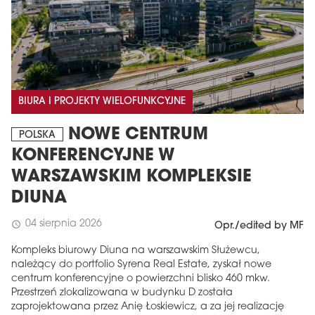
BIURA I PROJEKTY WIELOFUNKCYJNE
NOWE CENTRUM
POLSKA
KONFERENCYJNE W
WARSZAWSKIM KOMPLEKSIE
DIUNA
04 sierpnia 2026
schedule
Opr./edited by MF
Kompleks biurowy Diuna na warszawskim Służewcu,
należący do portfolio Syrena Real Estate, zyskał nowe
centrum konferencyjne o powierzchni blisko 460 mkw.
Przestrzeń zlokalizowana w budynku D została
zaprojektowana przez Anię Łoskiewicz, a za jej realizację