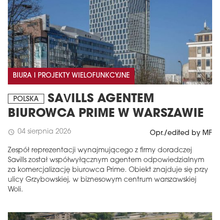
BIURA I PROJEKTY WIELOFUNKCYJNE
SAVILLS AGENTEM
POLSKA
BIUROWCA PRIME W WARSZAWIE
04 sierpnia 2026
schedule
Opr./edited by MF
Zespół reprezentacji wynajmującego z firmy doradczej
Savills został współwyłącznym agentem odpowiedzialnym
za komercjalizację biurowca Prime. Obiekt znajduje się przy
ulicy Grzybowskiej, w biznesowym centrum warszawskiej
Woli.