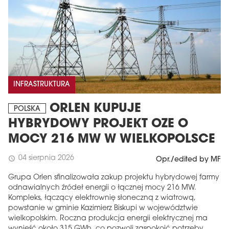
INFRASTRUKTURA
ORLEN KUPUJE
POLSKA
HYBRYDOWY PROJEKT OZE O
MOCY 216 MW W WIELKOPOLSCE
04 sierpnia 2026
schedule
Opr./edited by MF
Grupa Orlen sfinalizowała zakup projektu hybrydowej farmy
odnawialnych źródeł energii o łącznej mocy 216 MW.
Kompleks, łączący elektrownię słoneczną z wiatrową,
powstanie w gminie Kazimierz Biskupi w województwie
wielkopolskim. Roczna produkcja energii elektrycznej ma
wynieść około 315 GWh, co pozwoli zaspokoić potrzeby