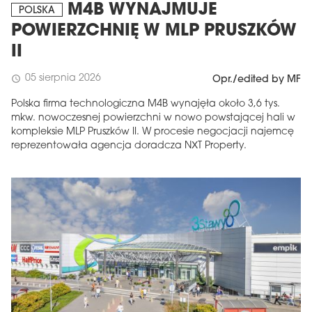
M4B WYNAJMUJE
POLSKA
POWIERZCHNIĘ W MLP PRUSZKÓW
II
05 sierpnia 2026
schedule
Opr./edited by MF
Polska firma technologiczna M4B wynajęła około 3,6 tys.
mkw. nowoczesnej powierzchni w nowo powstającej hali w
kompleksie MLP Pruszków II. W procesie negocjacji najemcę
reprezentowała agencja doradcza NXT Property.