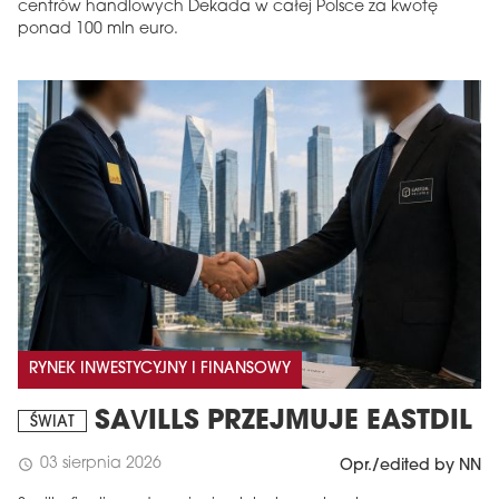
centrów handlowych Dekada w całej Polsce za kwotę
ponad 100 mln euro.
RYNEK INWESTYCYJNY I FINANSOWY
SAVILLS PRZEJMUJE EASTDIL
ŚWIAT
03 sierpnia 2026
schedule
Opr./edited by NN