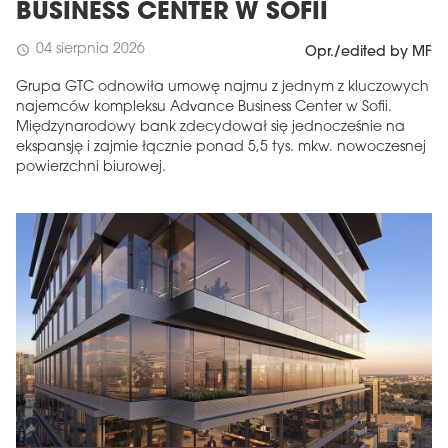
BUSINESS CENTER W SOFII
04 sierpnia 2026
schedule
Opr./edited by MF
Grupa GTC odnowiła umowę najmu z jednym z kluczowych
najemców kompleksu Advance Business Center w Sofii.
Międzynarodowy bank zdecydował się jednocześnie na
ekspansję i zajmie łącznie ponad 5,5 tys. mkw. nowoczesnej
powierzchni biurowej.