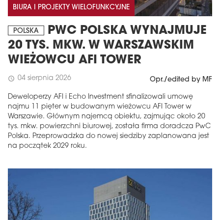
BIURA I PROJEKTY WIELOFUNKCYJNE
PWC POLSKA WYNAJMUJE
POLSKA
20 TYS. MKW. W WARSZAWSKIM
WIEŻOWCU AFI TOWER
04 sierpnia 2026
schedule
Opr./edited by MF
Deweloperzy AFI i Echo Investment sfinalizowali umowę
najmu 11 pięter w budowanym wieżowcu AFI Tower w
Warszawie. Głównym najemcą obiektu, zajmując około 20
tys. mkw. powierzchni biurowej, została firma doradcza PwC
Polska. Przeprowadzka do nowej siedziby zaplanowana jest
na początek 2029 roku.