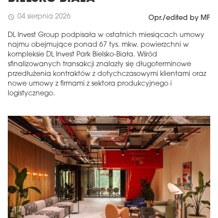
04 sierpnia 2026
schedule
Opr./edited by MF
DL Invest Group podpisała w ostatnich miesiącach umowy
najmu obejmujące ponad 67 tys. mkw. powierzchni w
kompleksie DL Invest Park Bielsko-Biała. Wśród
sfinalizowanych transakcji znalazły się długoterminowe
przedłużenia kontraktów z dotychczasowymi klientami oraz
nowe umowy z firmami z sektora produkcyjnego i
logistycznego.