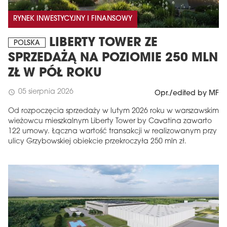
RYNEK INWESTYCYJNY I FINANSOWY
LIBERTY TOWER ZE
POLSKA
SPRZEDAŻĄ NA POZIOMIE 250 MLN
ZŁ W PÓŁ ROKU
05 sierpnia 2026
schedule
Opr./edited by MF
Od rozpoczęcia sprzedaży w lutym 2026 roku w warszawskim
wieżowcu mieszkalnym Liberty Tower by Cavatina zawarto
122 umowy. Łączna wartość transakcji w realizowanym przy
ulicy Grzybowskiej obiekcie przekroczyła 250 mln zł.