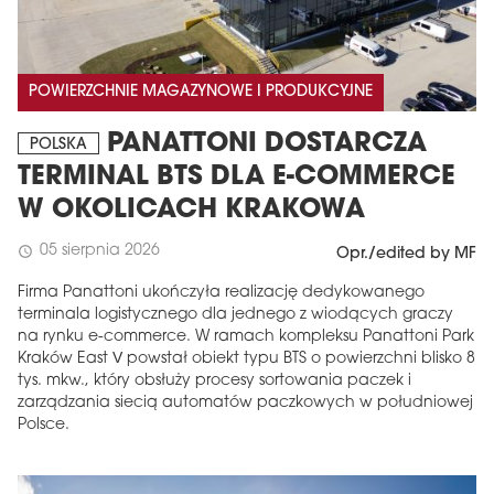
POWIERZCHNIE MAGAZYNOWE I PRODUKCYJNE
PANATTONI DOSTARCZA
POLSKA
TERMINAL BTS DLA E-COMMERCE
W OKOLICACH KRAKOWA
05 sierpnia 2026
schedule
Opr./edited by MF
Firma Panattoni ukończyła realizację dedykowanego
terminala logistycznego dla jednego z wiodących graczy
na rynku e-commerce. W ramach kompleksu Panattoni Park
Kraków East V powstał obiekt typu BTS o powierzchni blisko 8
tys. mkw., który obsłuży procesy sortowania paczek i
zarządzania siecią automatów paczkowych w południowej
Polsce.