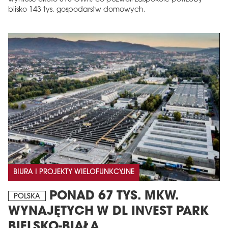
blisko 143 tys. gospodarstw domowych.
BIURA I PROJEKTY WIELOFUNKCYJNE
PONAD 67 TYS. MKW.
POLSKA
WYNAJĘTYCH W DL INVEST PARK
BIELSKO-BIAŁA