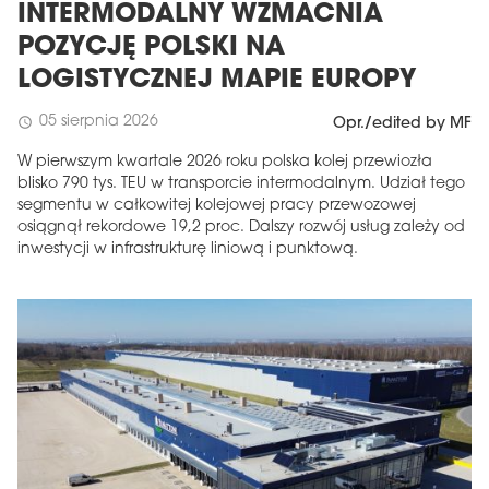
INTERMODALNY WZMACNIA
POZYCJĘ POLSKI NA
LOGISTYCZNEJ MAPIE EUROPY
05 sierpnia 2026
schedule
Opr./edited by MF
W pierwszym kwartale 2026 roku polska kolej przewiozła
blisko 790 tys. TEU w transporcie intermodalnym. Udział tego
segmentu w całkowitej kolejowej pracy przewozowej
osiągnął rekordowe 19,2 proc. Dalszy rozwój usług zależy od
inwestycji w infrastrukturę liniową i punktową.