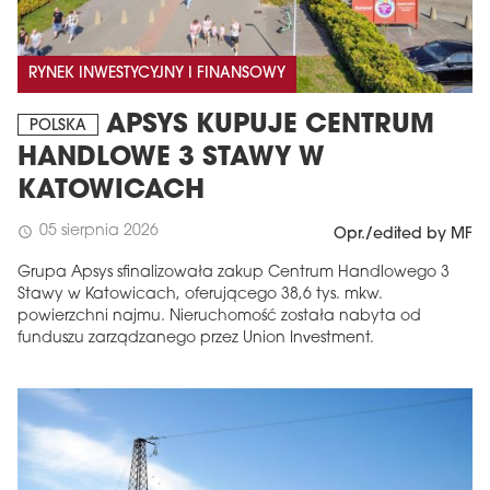
RYNEK INWESTYCYJNY I FINANSOWY
APSYS KUPUJE CENTRUM
POLSKA
HANDLOWE 3 STAWY W
KATOWICACH
05 sierpnia 2026
schedule
Opr./edited by MF
Grupa Apsys sfinalizowała zakup Centrum Handlowego 3
Stawy w Katowicach, oferującego 38,6 tys. mkw.
powierzchni najmu. Nieruchomość została nabyta od
funduszu zarządzanego przez Union Investment.