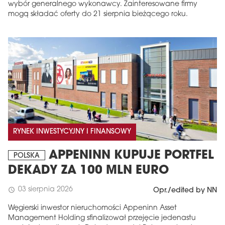
wybór generalnego wykonawcy. Zainteresowane firmy
mogą składać oferty do 21 sierpnia bieżącego roku.
RYNEK INWESTYCYJNY I FINANSOWY
APPENINN KUPUJE PORTFEL
POLSKA
DEKADY ZA 100 MLN EURO
03 sierpnia 2026
schedule
Opr./edited by NN
Węgierski inwestor nieruchomości Appeninn Asset
Management Holding sfinalizował przejęcie jedenastu