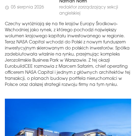
Nathan North
05 sierpnia 2026
redaktor zarządzający sekcji
schedule
angielskiej
Czechy wyróżniają się na tle krajów Europy Środkowo-
Wschodniej jako rynek, z którego pochodzi największy
wolumen krajowego kapitału inwestowanego w regionie.
Teraz NASA Capital wchodzi do Polski z nowym funduszem
inwestycyjnym skierowanym do polskich inwestorów. Spółka
zadebiutowała właśnie na rynku, przejmując kompleks
Jerozolimskie Business Park w Warszawie. Z tej okazji
EurobuildCEE rozmawia z Marcem Safarim, chief operating
officerem NASA Capital i jednym z głównych architektów tej
transakcji, o planach budowy portfela nieruchomości w
Polsce oraz dalszej strategii rozwoju firmy na tym rynku.