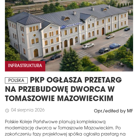
INFRASTRUKTURA
PKP OGŁASZA PRZETARG
POLSKA
NA PRZEBUDOWĘ DWORCA W
TOMASZOWIE MAZOWIECKIM
04 sierpnia 2026
schedule
Opr./edited by MF
Polskie Koleje Państwowe planują kompleksową
modernizację dworca w Tomaszowie Mazowieckim. Po
zakończeniu fazy projektowej spółka ogłosiła przetarg na