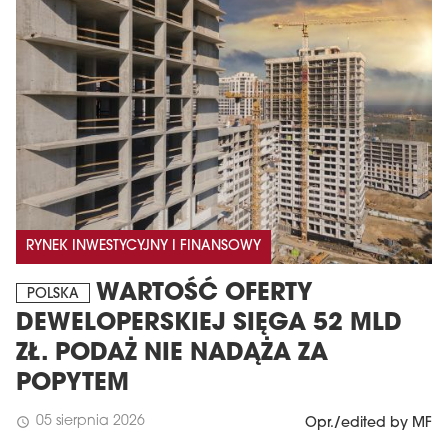
RYNEK INWESTYCYJNY I FINANSOWY
WARTOŚĆ OFERTY
POLSKA
DEWELOPERSKIEJ SIĘGA 52 MLD
ZŁ. PODAŻ NIE NADĄŻA ZA
POPYTEM
05 sierpnia 2026
schedule
Opr./edited by MF