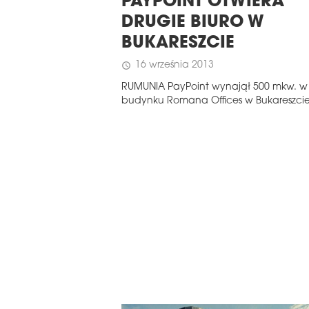
STERN EUROPE
PAYPOINT OTWIERA
REGIONIE CEE
ROBUILDCEE AWARDS 2026
DRUGIE BIURO W
BUKARESZCIE
16 września 2013
schedule
RUMUNIA PayPoint wynajął 500 mkw. w
budynku Romana Offices w Bukareszcie