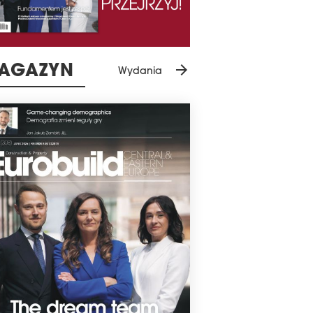
arrow_forward
AGAZYN
Wydania