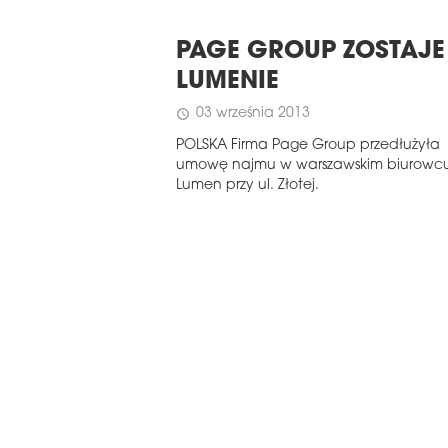
PAGE GROUP ZOSTAJE
LUMENIE
03 września 2013
schedule
POLSKA Firma Page Group przedłużyła
umowę najmu w warszawskim biurowc
Lumen przy ul. Złotej.