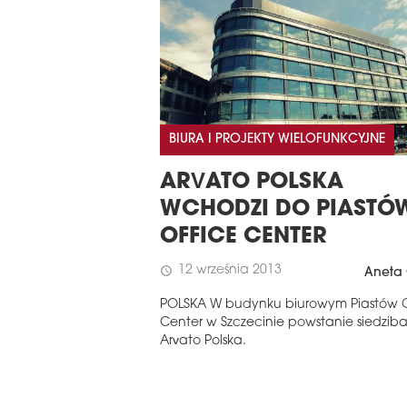
BIURA I PROJEKTY WIELOFUNKCYJNE
ARVATO POLSKA
WCHODZI DO PIASTÓ
OFFICE CENTER
12 września 2013
schedule
Aneta 
POLSKA W budynku biurowym Piastów O
Center w Szczecinie powstanie siedziba
Arvato Polska.