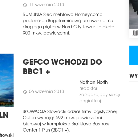
11 września 2013
schedule
RUMUNIA Sieć meblowa Homeycomb
podpisała długoterminową umowę najmu
drugiego piętra w Nord City Tower. To około
900 mkw. powierzchni.
GEFCO WCHODZI DO
BBC1 +
WY
Nathan North
redaktor
06 września 2013
schedule
zarządzający sekcji
angielskiej
SŁOWACJA Słowacki odział firmy logistycznej
LN
Gefco wynajął 692 mkw. powierzchni
biurowej w kompleksie Bratislava Business
Center 1 Plus (BBC1 +).
trowski