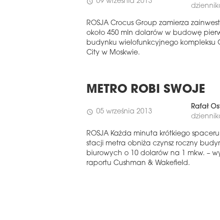
09 września 2013
schedule
dziennik
ROSJA Crocus Group zamierza zainwe
około 450 mln dolarów w budowę pier
budynku wielofunkcyjnego kompleksu 
City w Moskwie.
METRO ROBI SWOJE
Rafał Os
05 września 2013
schedule
dziennik
ROSJA Każda minuta krótkiego spaceru
stacji metra obniża czynsz roczny bud
biurowych o 10 dolarów na 1 mkw. – wy
raportu Cushman & Wakefield.