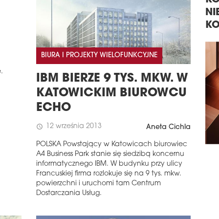
NIERUCHOMOŚCI,
KO
TECHNOLOGIE, INWESTYCJE
NI
KO
BIURA I PROJEKTY WIELOFUNKCYJNE
.
IBM BIERZE 9 TYS. MKW. W
KATOWICKIM BIUROWCU
ECHO
12 września 2013
schedule
Aneta Cichla
POLSKA Powstający w Katowicach biurowiec
A4 Business Park stanie się siedzibą koncernu
informatycznego IBM. W budynku przy ulicy
Francuskiej firma rozlokuje się na 9 tys. mkw.
powierzchni i uruchomi tam Centrum
Dostarczania Usług.