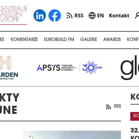
RSS
EN
Kontakt
EE
KOMENTARZE
EUROBUILD FM
GALERIE
AWARDS
KONF
EKTY
K
RSS
JNE
KONFERENCJA
KO
A
CENTRA DANYCH –
32
GISTYKI W