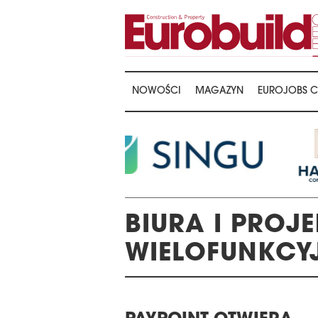
NOWOŚCI
MAGAZYN
EUROJOBS C
BIURA I PROJ
WIELOFUNKCY
LA WRĘCZENIA NAGRÓD
22. KONFERENCJ
E 16TH CENTRAL &
MAGAZYNÓW I LO