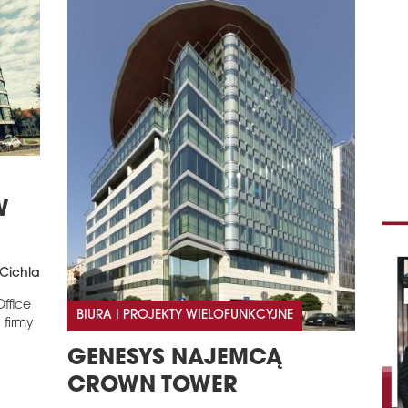
W
Cichla
ffice
BIURA I PROJEKTY WIELOFUNKCYJNE
 firmy
GENESYS NAJEMCĄ
CROWN TOWER