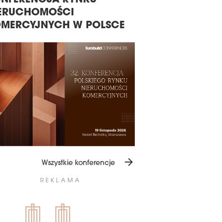
NFERENCJA RYNKU
EASTERN EUROPE
ERUCHOMOŚCI
EUROBUILDCEE A
MERCYJNYCH W POLSCE
arrow_forward
Wszystkie konferencje
REKLAMA