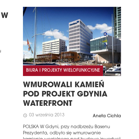
 W
u
BIURA I PROJEKTY WIELOFUNKCYJNE
WMUROWALI KAMIEŃ
POD PROJEKT GDYNIA
WATERFRONT
03 września 2013
schedule
Aneta Cichla
POLSKA W Gdyni, przy nadbrzeżu Basenu
Prezydenta, odbyło się wmurowanie