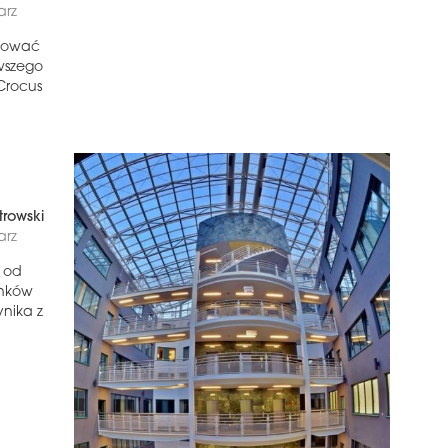
arz
stować
wszego
Crocus
trowski
arz
 od
ynków
nika z