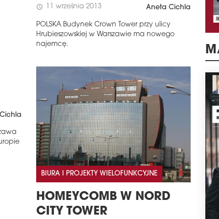
11 września 2013
schedule
Aneta Cichla
POLSKA Budynek Crown Tower przy ulicy
Hrubieszowskiej w Warszawie ma nowego
najemcę.
M
Cichla
zawa
uropie
BIURA I PROJEKTY WIELOFUNKCYJNE
HOMEYCOMB W NORD
CITY TOWER