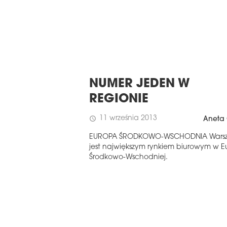
NUMER JEDEN W
REGIONIE
11 września 2013
schedule
Aneta 
EUROPA ŚRODKOWO-WSCHODNIA Wars
jest największym rynkiem biurowym w E
Środkowo-Wschodniej.