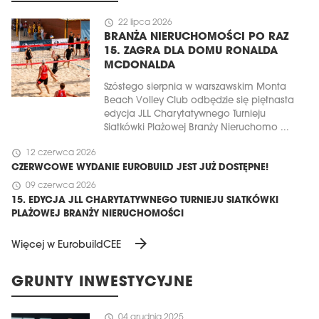
schedule
22 lipca 2026
BRANŻA NIERUCHOMOŚCI PO RAZ
15. ZAGRA DLA DOMU RONALDA
MCDONALDA
Szóstego sierpnia w warszawskim Monta
Beach Volley Club odbędzie się piętnasta
edycja JLL Charytatywnego Turnieju
Siatkówki Plażowej Branży Nieruchomo ...
schedule
12 czerwca 2026
CZERWCOWE WYDANIE EUROBUILD JEST JUŻ DOSTĘPNE!
schedule
09 czerwca 2026
15. EDYCJA JLL CHARYTATYWNEGO TURNIEJU SIATKÓWKI
PLAŻOWEJ BRANŻY NIERUCHOMOŚCI
arrow_forward
Więcej w EurobuildCEE
GRUNTY INWESTYCYJNE
schedule
04 grudnia 2025