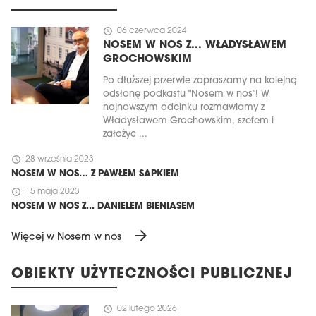
schedule
06 czerwca 2024
NOSEM W NOS Z... WŁADYSŁAWEM
GROCHOWSKIM
Po dłuższej przerwie zapraszamy na kolejną
odsłonę podkastu "Nosem w nos"! W
najnowszym odcinku rozmawiamy z
Władysławem Grochowskim, szefem i
założyc ...
schedule
28 września 2023
NOSEM W NOS… Z PAWŁEM SAPKIEM
schedule
15 maja 2023
NOSEM W NOS Z... DANIELEM BIENIASEM
arrow_forward
Więcej w Nosem w nos
OBIEKTY UŻYTECZNOŚCI PUBLICZNEJ
schedule
02 lutego 2026