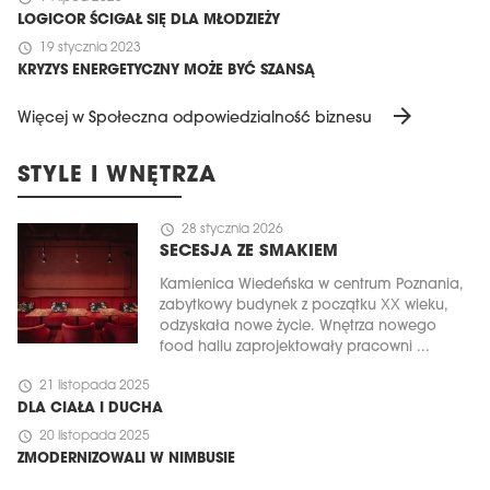
LOGICOR ŚCIGAŁ SIĘ DLA MŁODZIEŻY
schedule
19 stycznia 2023
KRYZYS ENERGETYCZNY MOŻE BYĆ SZANSĄ
arrow_forward
Więcej w Społeczna odpowiedzialność biznesu
STYLE I WNĘTRZA
schedule
28 stycznia 2026
SECESJA ZE SMAKIEM
Kamienica Wiedeńska w centrum Poznania,
zabytkowy budynek z początku XX wieku,
odzyskała nowe życie. Wnętrza nowego
food hallu zaprojektowały pracowni ...
schedule
21 listopada 2025
DLA CIAŁA I DUCHA
schedule
20 listopada 2025
ZMODERNIZOWALI W NIMBUSIE