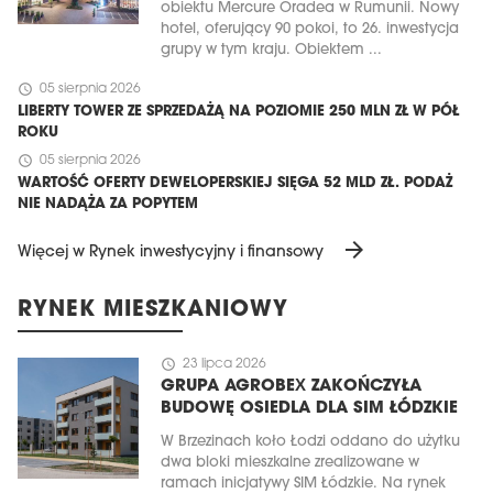
obiektu Mercure Oradea w Rumunii. Nowy
hotel, oferujący 90 pokoi, to 26. inwestycja
grupy w tym kraju. Obiektem ...
schedule
05 sierpnia 2026
LIBERTY TOWER ZE SPRZEDAŻĄ NA POZIOMIE 250 MLN ZŁ W PÓŁ
ROKU
schedule
05 sierpnia 2026
WARTOŚĆ OFERTY DEWELOPERSKIEJ SIĘGA 52 MLD ZŁ. PODAŻ
NIE NADĄŻA ZA POPYTEM
arrow_forward
Więcej w Rynek inwestycyjny i finansowy
RYNEK MIESZKANIOWY
schedule
23 lipca 2026
GRUPA AGROBEX ZAKOŃCZYŁA
BUDOWĘ OSIEDLA DLA SIM ŁÓDZKIE
W Brzezinach koło Łodzi oddano do użytku
dwa bloki mieszkalne zrealizowane w
ramach inicjatywy SIM Łódzkie. Na rynek