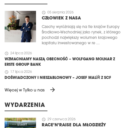
schedule
05 sierpnia 2026
CZŁOWIEK Z NASA
Czechy wyróżniają się na tle krajów Europy
Środkowo-Wschodniej jako rynek, z którego
pochodzi największy wolumen krajowego
kapitału inwestowanego w re ...
schedule
24 lipca 2026
WZMACNIAMY NASZĄ OBECNOŚĆ – WOLFGANG MOLNAR Z
ERSTE GROUP BANK
schedule
17 lipca 2026
DOŚWIADCZONY I NIESZABLONOWY – JOSEF MALÍŘ Z SCF
arrow_forward
Więcej w Tylko u nas
WYDARZENIA
schedule
29 czerwca 2026
RACE’N’RAISE DLA MŁODZIEŻY