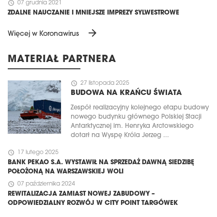
schedule
07 grudnia 2021
ZDALNE NAUCZANIE I MNIEJSZE IMPREZY SYLWESTROWE
arrow_forward
Więcej w Koronawirus
MATERIAŁ PARTNERA
schedule
27 listopada 2025
BUDOWA NA KRAŃCU ŚWIATA
Zespół realizacyjny kolejnego etapu budowy
nowego budynku głównego Polskiej Stacji
Antarktycznej im. Henryka Arctowskiego
dotarł na Wyspę Króla Jerzeg ...
schedule
17 lutego 2025
BANK PEKAO S.A. WYSTAWIŁ NA SPRZEDAŻ DAWNĄ SIEDZIBĘ
POŁOŻONĄ NA WARSZAWSKIEJ WOLI
schedule
07 października 2024
REWITALIZACJA ZAMIAST NOWEJ ZABUDOWY –
ODPOWIEDZIALNY ROZWÓJ W CITY POINT TARGÓWEK