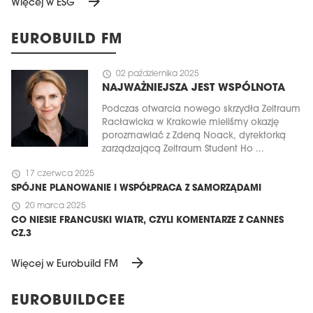
arrow_forward
Więcej w ESG
EUROBUILD FM
schedule
02 października 2025
NAJWAŻNIEJSZA JEST WSPÓLNOTA
Podczas otwarcia nowego skrzydła Zeitraum
Racławicka w Krakowie mieliśmy okazję
porozmawiać z Zdeną Noack, dyrektorką
zarządzającą Zeitraum Student Ho ...
schedule
17 czerwca 2025
SPÓJNE PLANOWANIE I WSPÓŁPRACA Z SAMORZĄDAMI
schedule
20 marca 2025
CO NIESIE FRANCUSKI WIATR, CZYLI KOMENTARZE Z CANNES
CZ.3
arrow_forward
Więcej w Eurobuild FM
EUROBUILDCEE