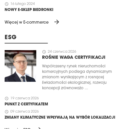
schedule
16 lutego 2024
NOWY E-SKLEP BIEDRONKI
arrow_forward
Więcej w E-commerce
ESG
schedule
24 czerwca 2026
ROŚNIE WAGA CERTYFIKACJI
Współczesny rynek nieruchomości
komercyjnych podlega dynamicznym
zmianom wynikającym z rosnącej
świadomości ekologicznej, rozwoju
koncepcji zrównoważo ...
schedule
19 czerwca 2026
PUNKT Z CERTYFIKATEM
schedule
09 czerwca 2026
ZMIANY KLIMATYCZNE WPŁYWAJĄ NA WYBÓR LOKALIZACJI