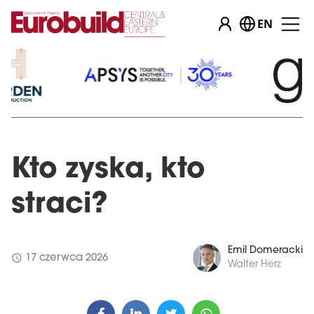
EN
Kto zyska, kto
straci?
Emil Domeracki
schedule
17 czerwca 2026
Walter Herz