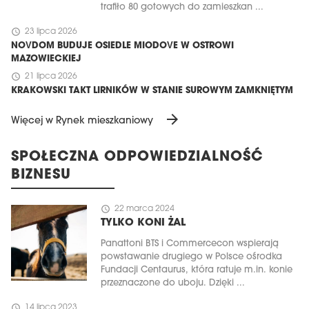
trafiło 80 gotowych do zamieszkan ...
schedule
23 lipca 2026
NOVDOM BUDUJE OSIEDLE MIODOVE W OSTROWI
MAZOWIECKIEJ
schedule
21 lipca 2026
KRAKOWSKI TAKT LIRNIKÓW W STANIE SUROWYM ZAMKNIĘTYM
arrow_forward
Więcej w Rynek mieszkaniowy
SPOŁECZNA ODPOWIEDZIALNOŚĆ
BIZNESU
schedule
22 marca 2024
TYLKO KONI ŻAL
Panattoni BTS i Commercecon wspierają
powstawanie drugiego w Polsce ośrodka
Fundacji Centaurus, która ratuje m.in. konie
przeznaczone do uboju. Dzięki ...
schedule
14 lipca 2023