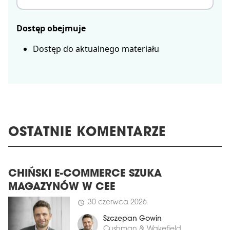
Dostęp obejmuje
Dostęp do aktualnego materiału
OSTATNIE KOMENTARZE
CHIŃSKI E-COMMERCE SZUKA
MAGAZYNÓW W CEE
30 czerwca 2026
schedule
Szczepan Gowin
Cushman & Wakefield