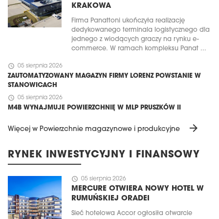
KRAKOWA
Firma Panattoni ukończyła realizację
dedykowanego terminala logistycznego dla
jednego z wiodących graczy na rynku e-
commerce. W ramach kompleksu Panat ...
schedule
05 sierpnia 2026
ZAUTOMATYZOWANY MAGAZYN FIRMY LORENZ POWSTANIE W
STANOWICACH
schedule
05 sierpnia 2026
M4B WYNAJMUJE POWIERZCHNIĘ W MLP PRUSZKÓW II
arrow_forward
Więcej w Powierzchnie magazynowe i produkcyjne
RYNEK INWESTYCYJNY I FINANSOWY
schedule
05 sierpnia 2026
MERCURE OTWIERA NOWY HOTEL W
RUMUŃSKIEJ ORADEI
Sieć hotelowa Accor ogłosiła otwarcie