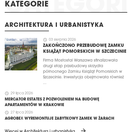
KATEGORIE
ARCHITEKTURA I URBANISTYKA
schedule
03 sierpnia 2026
ZAKOŃCZONO PRZEBUDOWĘ ZAMKU
KSIĄŻĄT POMORSKICH W SZCZECINIE
Firma Mostostal Warszawa sfinalizowała
drugi etap przebudowy skrzydła
północnego Zamku Książąt Pomorskich w
Szczecinie. Inwestycja obejmowała również
...
schedule
29 lipca 2026
MERCATOR ESTATES Z POZWOLENIEM NA BUDOWĘ
APARTAMENTÓW W KRAKOWIE
schedule
27 lipca 2026
AGROBEX WYREMONTUJE ZABYTKOWY ZAMEK W ŻARACH
arrow_forward
Więcej w Architektura i urbanistyka