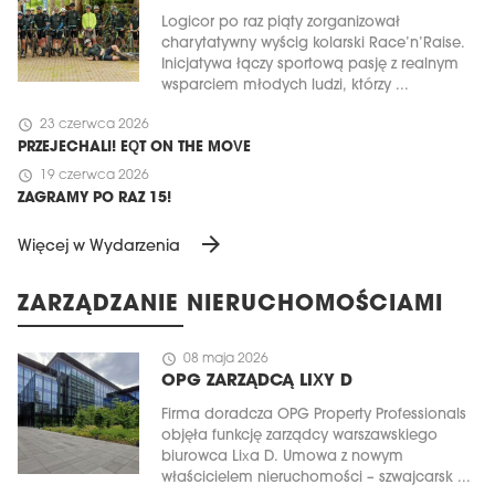
Logicor po raz piąty zorganizował
charytatywny wyścig kolarski Race’n’Raise.
Inicjatywa łączy sportową pasję z realnym
wsparciem młodych ludzi, którzy ...
schedule
23 czerwca 2026
PRZEJECHALI! EQT ON THE MOVE
schedule
19 czerwca 2026
ZAGRAMY PO RAZ 15!
arrow_forward
Więcej w Wydarzenia
ZARZĄDZANIE NIERUCHOMOŚCIAMI
schedule
08 maja 2026
OPG ZARZĄDCĄ LIXY D
Firma doradcza OPG Property Professionals
objęła funkcję zarządcy warszawskiego
biurowca Lixa D. Umowa z nowym
właścicielem nieruchomości – szwajcarsk ...