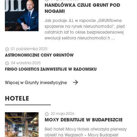
HANDLÓWKA CZUJE GRUNT POD
NOGAMI
Jak podaje JLL w raporcie „GRUNTowne
spojrzenie na rynek nieruchomości”, pięć
ostatnich lat to okres bezprecedensowej
ewolucji sektora nieruchomości h ...
schedule
01 października 2025
ASTRONOMICZNE CENY GRUNTÓW
schedule
04 września 2025
FRIGO LOGISTICS ZAINWESTUJE W RADOMSKU
arrow_forward
Więcej w Grunty inwestycyjne
HOTELE
schedule
22 maja 2026
MOXY DEBIUTUJE W BUDAPESZCIE
Sieć hoteli Moxy Hotels otworzyła pierwszy
obiekt na Węgrzech – Moxy Budapest