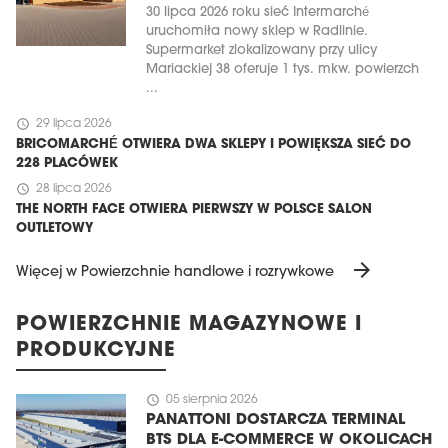
30 lipca 2026 roku sieć Intermarché
uruchomiła nowy sklep w Radlinie.
Supermarket zlokalizowany przy ulicy
Mariackiej 38 oferuje 1 tys. mkw. powierzch
...
schedule
29 lipca 2026
BRICOMARCHÉ OTWIERA DWA SKLEPY I POWIĘKSZA SIEĆ DO
228 PLACÓWEK
schedule
28 lipca 2026
THE NORTH FACE OTWIERA PIERWSZY W POLSCE SALON
OUTLETOWY
arrow_forward
Więcej w Powierzchnie handlowe i rozrywkowe
POWIERZCHNIE MAGAZYNOWE I
PRODUKCYJNE
schedule
05 sierpnia 2026
PANATTONI DOSTARCZA TERMINAL
BTS DLA E-COMMERCE W OKOLICACH