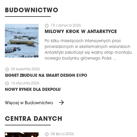
BUDOWNICTWO
schedule
19 czerwca 2026
MILOWY KROK W ANTARKTYCE
Po kilku miesiącach intensywnych prac
prowadzonych w ekstremalnych warunkach
Antarktyki zakończył się ważny etap montażu
nowego budynku głównego Polsk ...
schedule
09 kwietnia 2026
SIGNET ZBUDUJE NA SMART DESIGN EXPO
schedule
16 stycznia 2026
NOWY RYNEK DLA DEKPOLU
arrow_forward
Więcej w Budownictwo
CENTRA DANYCH
schedule
08 lipca 2026