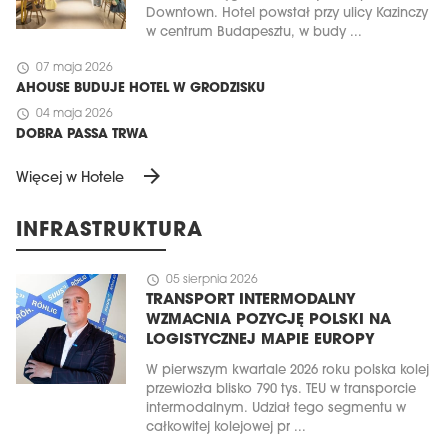
Downtown. Hotel powstał przy ulicy Kazinczy
w centrum Budapesztu, w budy ...
schedule
07 maja 2026
AHOUSE BUDUJE HOTEL W GRODZISKU
schedule
04 maja 2026
DOBRA PASSA TRWA
arrow_forward
Więcej w Hotele
INFRASTRUKTURA
schedule
05 sierpnia 2026
TRANSPORT INTERMODALNY
WZMACNIA POZYCJĘ POLSKI NA
LOGISTYCZNEJ MAPIE EUROPY
W pierwszym kwartale 2026 roku polska kolej
przewiozła blisko 790 tys. TEU w transporcie
intermodalnym. Udział tego segmentu w
całkowitej kolejowej pr ...