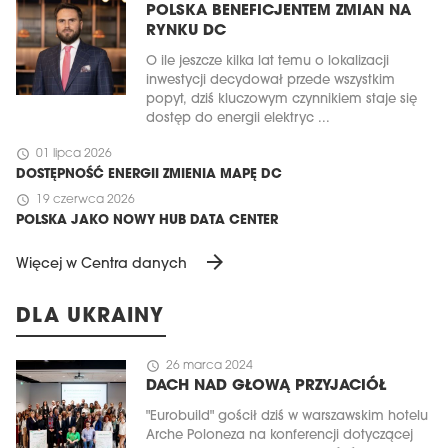
POLSKA BENEFICJENTEM ZMIAN NA
RYNKU DC
O ile jeszcze kilka lat temu o lokalizacji
inwestycji decydował przede wszystkim
popyt, dziś kluczowym czynnikiem staje się
dostęp do energii elektryc ...
schedule
01 lipca 2026
DOSTĘPNOŚĆ ENERGII ZMIENIA MAPĘ DC
schedule
19 czerwca 2026
POLSKA JAKO NOWY HUB DATA CENTER
arrow_forward
Więcej w Centra danych
DLA UKRAINY
schedule
26 marca 2024
DACH NAD GŁOWĄ PRZYJACIÓŁ
"Eurobuild" gościł dziś w warszawskim hotelu
Arche Poloneza na konferencji dotyczącej