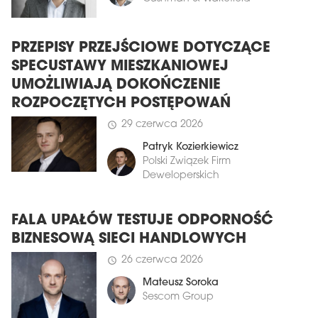
PRZEPISY PRZEJŚCIOWE DOTYCZĄCE
SPECUSTAWY MIESZKANIOWEJ
UMOŻLIWIAJĄ DOKOŃCZENIE
ROZPOCZĘTYCH POSTĘPOWAŃ
29 czerwca 2026
schedule
Patryk Kozierkiewicz
Polski Związek Firm
Deweloperskich
FALA UPAŁÓW TESTUJE ODPORNOŚĆ
BIZNESOWĄ SIECI HANDLOWYCH
26 czerwca 2026
schedule
Mateusz Soroka
Sescom Group