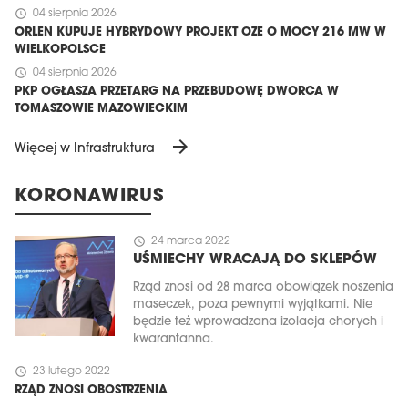
schedule
04 sierpnia 2026
ORLEN KUPUJE HYBRYDOWY PROJEKT OZE O MOCY 216 MW W
WIELKOPOLSCE
schedule
04 sierpnia 2026
PKP OGŁASZA PRZETARG NA PRZEBUDOWĘ DWORCA W
TOMASZOWIE MAZOWIECKIM
arrow_forward
Więcej w Infrastruktura
KORONAWIRUS
schedule
24 marca 2022
UŚMIECHY WRACAJĄ DO SKLEPÓW
Rząd znosi od 28 marca obowiązek noszenia
maseczek, poza pewnymi wyjątkami. Nie
będzie też wprowadzana izolacja chorych i
kwarantanna.
schedule
23 lutego 2022
RZĄD ZNOSI OBOSTRZENIA