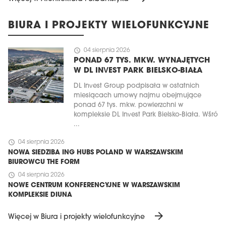
BIURA I PROJEKTY WIELOFUNKCYJNE
schedule
04 sierpnia 2026
PONAD 67 TYS. MKW. WYNAJĘTYCH
W DL INVEST PARK BIELSKO-BIAŁA
DL Invest Group podpisała w ostatnich
miesiącach umowy najmu obejmujące
ponad 67 tys. mkw. powierzchni w
kompleksie DL Invest Park Bielsko-Biała. Wśró
...
schedule
04 sierpnia 2026
NOWA SIEDZIBA ING HUBS POLAND W WARSZAWSKIM
BIUROWCU THE FORM
schedule
04 sierpnia 2026
NOWE CENTRUM KONFERENCYJNE W WARSZAWSKIM
KOMPLEKSIE DIUNA
arrow_forward
Więcej w Biura i projekty wielofunkcyjne