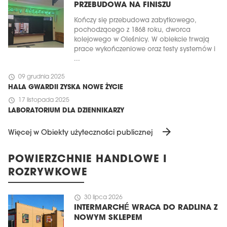
PRZEBUDOWA NA FINISZU
Kończy się przebudowa zabytkowego,
pochodzącego z 1868 roku, dworca
kolejowego w Oleśnicy. W obiekcie trwają
prace wykończeniowe oraz testy systemów i
...
schedule
09 grudnia 2025
HALA GWARDII ZYSKA NOWE ŻYCIE
schedule
17 listopada 2025
LABORATORIUM DLA DZIENNIKARZY
arrow_forward
Więcej w Obiekty użyteczności publicznej
POWIERZCHNIE HANDLOWE I
ROZRYWKOWE
schedule
30 lipca 2026
INTERMARCHÉ WRACA DO RADLINA Z
NOWYM SKLEPEM