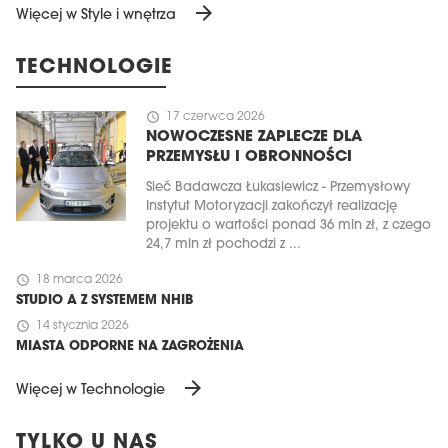
arrow_forward
Więcej w Style i wnętrza
TECHNOLOGIE
schedule
17 czerwca 2026
NOWOCZESNE ZAPLECZE DLA
PRZEMYSŁU I OBRONNOŚCI
Sieć Badawcza Łukasiewicz - Przemysłowy
Instytut Motoryzacji zakończył realizację
projektu o wartości ponad 36 mln zł, z czego
24,7 mln zł pochodzi z ...
schedule
18 marca 2026
STUDIO A Z SYSTEMEM NHIB
schedule
14 stycznia 2026
MIASTA ODPORNE NA ZAGROŻENIA
arrow_forward
Więcej w Technologie
TYLKO U NAS