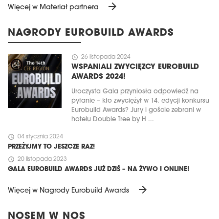
arrow_forward
Więcej w Materiał partnera
NAGRODY EUROBUILD AWARDS
schedule
26 listopada 2024
WSPANIALI ZWYCIĘZCY EUROBUILD
AWARDS 2024!
Uroczysta Gala przyniosła odpowiedź na
pytanie – kto zwyciężył w 14. edycji konkursu
Eurobuild Awards? Jury i goście zebrani w
hotelu Double Tree by H ...
schedule
04 stycznia 2024
PRZEŻYJMY TO JESZCZE RAZ!
schedule
20 listopada 2023
GALA EUROBUILD AWARDS JUŻ DZIŚ – NA ŻYWO I ONLINE!
arrow_forward
Więcej w Nagrody Eurobuild Awards
NOSEM W NOS