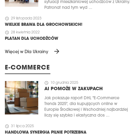
sytuacji mieszkaniowej uchodźców z Ukrainy.
Patronat nad tym wyd ...
schedule
29 listopada 2023
WIELKIE BRAWA DLA GROCHOWSKICH!
schedule
28 kwietnia 2022
PLATAN DLA UCHODŹCÓW
arrow_forward
Więcej w Dla Ukrainy
E-COMMERCE
schedule
10 grudnia 2025
AI POMOŻE W ZAKUPACH
Jak pokazuje raport DHL "E-Commerce
Trends 2025", dla kupujących online w
Europie Środkowej i Wschodniej najbardziej
liczy się szybka i elastyczna dos ...
schedule
31 lipca 2025
HANDLOWA SYNERGIA PILNIE POTRZEBNA