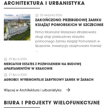
ARCHITEKTURA I URBANISTYKA
schedule
03 sierpnia 2026
ZAKOŃCZONO PRZEBUDOWĘ ZAMKU
KSIĄŻĄT POMORSKICH W SZCZECINIE
Firma Mostostal Warszawa sfinalizowała
drugi etap przebudowy skrzydła
północnego Zamku Książąt Pomorskich w
Szczecinie. Inwestycja obejmowała również
...
schedule
29 lipca 2026
MERCATOR ESTATES Z POZWOLENIEM NA BUDOWĘ
APARTAMENTÓW W KRAKOWIE
schedule
27 lipca 2026
AGROBEX WYREMONTUJE ZABYTKOWY ZAMEK W ŻARACH
arrow_forward
Więcej w Architektura i urbanistyka
BIURA I PROJEKTY WIELOFUNKCYJNE