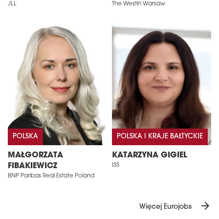
JLL
The Westin Warsaw
POLSKA
POLSKA I KRAJE BAŁTYCKIE
MAŁGORZATA
KATARZYNA GIGIEL
FIBAKIEWICZ
ISS
BNP Paribas Real Estate Poland
arrow_forward
Więcej Eurojobs