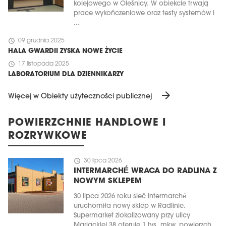
kolejowego w Oleśnicy. W obiekcie trwają
prace wykończeniowe oraz testy systemów i
...
schedule
09 grudnia 2025
HALA GWARDII ZYSKA NOWE ŻYCIE
schedule
17 listopada 2025
LABORATORIUM DLA DZIENNIKARZY
arrow_forward
Więcej w Obiekty użyteczności publicznej
POWIERZCHNIE HANDLOWE I
ROZRYWKOWE
schedule
30 lipca 2026
INTERMARCHÉ WRACA DO RADLINA Z
NOWYM SKLEPEM
30 lipca 2026 roku sieć Intermarché
uruchomiła nowy sklep w Radlinie.
Supermarket zlokalizowany przy ulicy
Mariackiej 38 oferuje 1 tys. mkw. powierzch