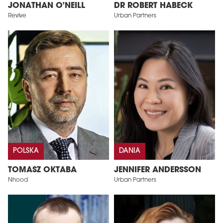
JONATHAN O'NEILL
DR ROBERT HABECK
Revive
Urban Partners
POLSKA
DANIA
TOMASZ OKTABA
JENNIFER ANDERSSON
Nhood
Urban Partners