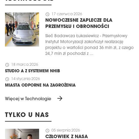
schedule
17 czerwca 2026
NOWOCZESNE ZAPLECZE DLA
PRZEMYSŁU I OBRONNOŚCI
Sieć Badawcza Łukasiewicz - Przemysłowy
Instytut Motoryzacji zakończył realizację
projektu o wartości ponad 36 mln zł, z czego
24,7 mln zł pochodzi z ...
schedule
18 marca 2026
STUDIO A Z SYSTEMEM NHIB
schedule
14 stycznia 2026
MIASTA ODPORNE NA ZAGROŻENIA
arrow_forward
Więcej w Technologie
TYLKO U NAS
schedule
05 sierpnia 2026
CZŁOWIEK Z NASA