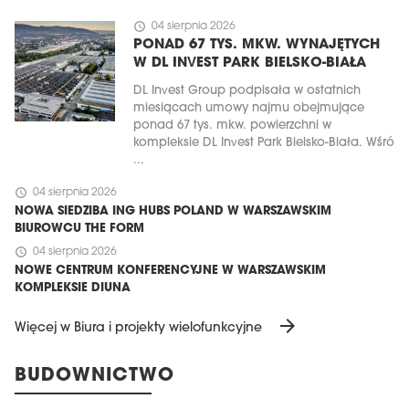
schedule
04 sierpnia 2026
PONAD 67 TYS. MKW. WYNAJĘTYCH
W DL INVEST PARK BIELSKO-BIAŁA
DL Invest Group podpisała w ostatnich
miesiącach umowy najmu obejmujące
ponad 67 tys. mkw. powierzchni w
kompleksie DL Invest Park Bielsko-Biała. Wśró
...
schedule
04 sierpnia 2026
NOWA SIEDZIBA ING HUBS POLAND W WARSZAWSKIM
BIUROWCU THE FORM
schedule
04 sierpnia 2026
NOWE CENTRUM KONFERENCYJNE W WARSZAWSKIM
KOMPLEKSIE DIUNA
arrow_forward
Więcej w Biura i projekty wielofunkcyjne
BUDOWNICTWO