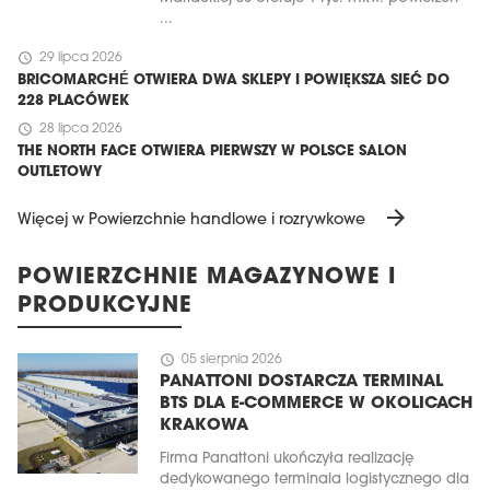
...
schedule
29 lipca 2026
BRICOMARCHÉ OTWIERA DWA SKLEPY I POWIĘKSZA SIEĆ DO
228 PLACÓWEK
schedule
28 lipca 2026
THE NORTH FACE OTWIERA PIERWSZY W POLSCE SALON
OUTLETOWY
arrow_forward
Więcej w Powierzchnie handlowe i rozrywkowe
POWIERZCHNIE MAGAZYNOWE I
PRODUKCYJNE
schedule
05 sierpnia 2026
PANATTONI DOSTARCZA TERMINAL
BTS DLA E-COMMERCE W OKOLICACH
KRAKOWA
Firma Panattoni ukończyła realizację
dedykowanego terminala logistycznego dla