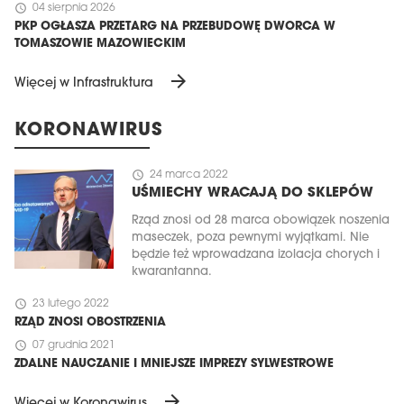
schedule
04 sierpnia 2026
PKP OGŁASZA PRZETARG NA PRZEBUDOWĘ DWORCA W
TOMASZOWIE MAZOWIECKIM
arrow_forward
Więcej w Infrastruktura
KORONAWIRUS
schedule
24 marca 2022
UŚMIECHY WRACAJĄ DO SKLEPÓW
Rząd znosi od 28 marca obowiązek noszenia
maseczek, poza pewnymi wyjątkami. Nie
będzie też wprowadzana izolacja chorych i
kwarantanna.
schedule
23 lutego 2022
RZĄD ZNOSI OBOSTRZENIA
schedule
07 grudnia 2021
ZDALNE NAUCZANIE I MNIEJSZE IMPREZY SYLWESTROWE
arrow_forward
Więcej w Koronawirus