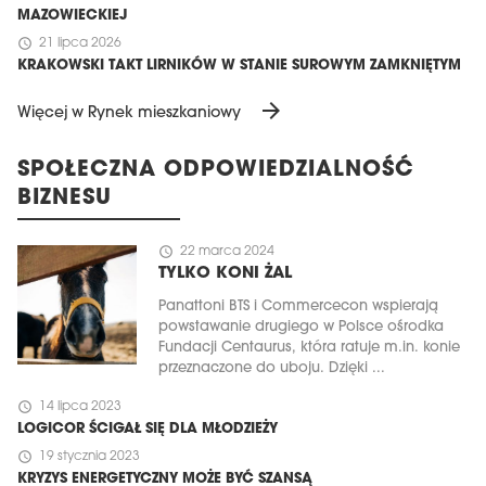
MAZOWIECKIEJ
schedule
21 lipca 2026
KRAKOWSKI TAKT LIRNIKÓW W STANIE SUROWYM ZAMKNIĘTYM
arrow_forward
Więcej w Rynek mieszkaniowy
SPOŁECZNA ODPOWIEDZIALNOŚĆ
BIZNESU
schedule
22 marca 2024
TYLKO KONI ŻAL
Panattoni BTS i Commercecon wspierają
powstawanie drugiego w Polsce ośrodka
Fundacji Centaurus, która ratuje m.in. konie
przeznaczone do uboju. Dzięki ...
schedule
14 lipca 2023
LOGICOR ŚCIGAŁ SIĘ DLA MŁODZIEŻY
schedule
19 stycznia 2023
KRYZYS ENERGETYCZNY MOŻE BYĆ SZANSĄ