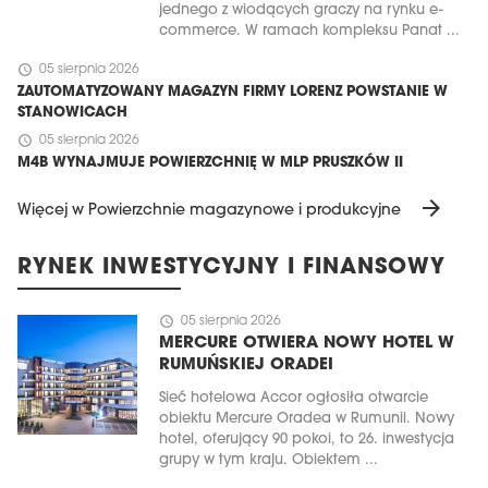
jednego z wiodących graczy na rynku e-
commerce. W ramach kompleksu Panat ...
schedule
05 sierpnia 2026
ZAUTOMATYZOWANY MAGAZYN FIRMY LORENZ POWSTANIE W
STANOWICACH
schedule
05 sierpnia 2026
M4B WYNAJMUJE POWIERZCHNIĘ W MLP PRUSZKÓW II
arrow_forward
Więcej w Powierzchnie magazynowe i produkcyjne
RYNEK INWESTYCYJNY I FINANSOWY
schedule
05 sierpnia 2026
MERCURE OTWIERA NOWY HOTEL W
RUMUŃSKIEJ ORADEI
Sieć hotelowa Accor ogłosiła otwarcie
obiektu Mercure Oradea w Rumunii. Nowy
hotel, oferujący 90 pokoi, to 26. inwestycja
grupy w tym kraju. Obiektem ...