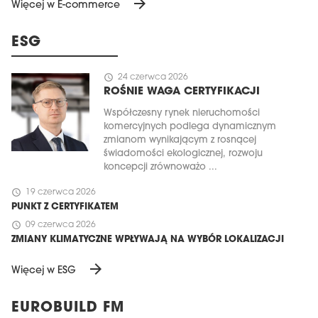
arrow_forward
Więcej w E-commerce
ESG
schedule
24 czerwca 2026
ROŚNIE WAGA CERTYFIKACJI
Współczesny rynek nieruchomości
komercyjnych podlega dynamicznym
zmianom wynikającym z rosnącej
świadomości ekologicznej, rozwoju
koncepcji zrównoważo ...
schedule
19 czerwca 2026
PUNKT Z CERTYFIKATEM
schedule
09 czerwca 2026
ZMIANY KLIMATYCZNE WPŁYWAJĄ NA WYBÓR LOKALIZACJI
arrow_forward
Więcej w ESG
EUROBUILD FM