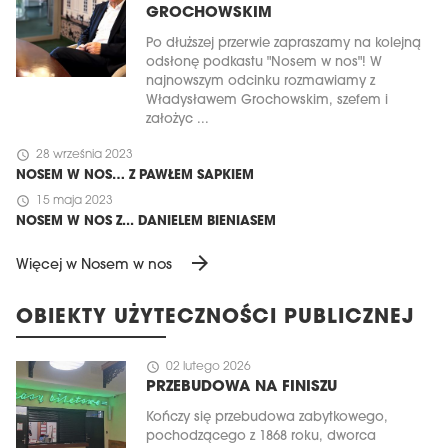
GROCHOWSKIM
Po dłuższej przerwie zapraszamy na kolejną
odsłonę podkastu "Nosem w nos"! W
najnowszym odcinku rozmawiamy z
Władysławem Grochowskim, szefem i
założyc ...
schedule
28 września 2023
NOSEM W NOS… Z PAWŁEM SAPKIEM
schedule
15 maja 2023
NOSEM W NOS Z... DANIELEM BIENIASEM
arrow_forward
Więcej w Nosem w nos
OBIEKTY UŻYTECZNOŚCI PUBLICZNEJ
schedule
02 lutego 2026
PRZEBUDOWA NA FINISZU
Kończy się przebudowa zabytkowego,
pochodzącego z 1868 roku, dworca