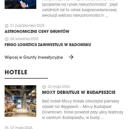
spojrzenie na rynek nieruchomości”, pięć
ostatnich lat to okres bezprecedensowej
ewolucji sektora nieruchomości h ...
schedule
01 października 2025
ASTRONOMICZNE CENY GRUNTÓW
schedule
04 września 2025
FRIGO LOGISTICS ZAINWESTUJE W RADOMSKU
arrow_forward
Więcej w Grunty inwestycyjne
HOTELE
schedule
22 maja 2026
MOXY DEBIUTUJE W BUDAPESZCIE
Sieć hoteli Moxy Hotels otworzyła pierwszy
obiekt na Węgrzech – Moxy Budapest
Downtown. Hotel powstał przy ulicy Kazinczy
w centrum Budapesztu, w budy ...
schedule
07 maja 2026