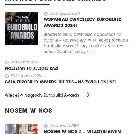
schedule
26 listopada 2024
WSPANIALI ZWYCIĘZCY EUROBUILD
AWARDS 2024!
Uroczysta Gala przyniosła odpowiedź na
pytanie – kto zwyciężył w 14. edycji konkursu
Eurobuild Awards? Jury i goście zebrani w
hotelu Double Tree by H ...
schedule
04 stycznia 2024
PRZEŻYJMY TO JESZCZE RAZ!
schedule
20 listopada 2023
GALA EUROBUILD AWARDS JUŻ DZIŚ – NA ŻYWO I ONLINE!
arrow_forward
Więcej w Nagrody Eurobuild Awards
NOSEM W NOS
schedule
06 czerwca 2024
NOSEM W NOS Z... WŁADYSŁAWEM