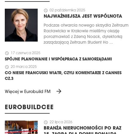
schedule
02 października 2025
NAJWAŻNIEJSZA JEST WSPÓLNOTA
Podczas otwarcia nowego skrzydła Zeitraum
Racławicka w Krakowie mieliśmy okazję
porozmawiać z Zdeną Noack, dyrektorką
zarządzającą Zeitraum Student Ho ...
schedule
17 czerwca 2025
SPÓJNE PLANOWANIE I WSPÓŁPRACA Z SAMORZĄDAMI
schedule
20 marca 2025
CO NIESIE FRANCUSKI WIATR, CZYLI KOMENTARZE Z CANNES
CZ.3
arrow_forward
Więcej w Eurobuild FM
EUROBUILDCEE
schedule
22 lipca 2026
BRANŻA NIERUCHOMOŚCI PO RAZ