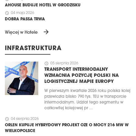
AHOUSE BUDUJE HOTEL W GRODZISKU
schedule
04 maja 2026
DOBRA PASSA TRWA
arrow_forward
Więcej w Hotele
INFRASTRUKTURA
schedule
05 sierpnia 2026
TRANSPORT INTERMODALNY
WZMACNIA POZYCJĘ POLSKI NA
LOGISTYCZNEJ MAPIE EUROPY
W pierwszym kwartale 2026 roku polska kolej
przewiozła blisko 790 tys. TEU w transporcie
intermodalnym. Udział tego segmentu w
całkowitej kolejowej pr ...
schedule
04 sierpnia 2026
ORLEN KUPUJE HYBRYDOWY PROJEKT OZE O MOCY 216 MW W
WIELKOPOLSCE