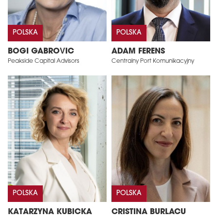
POLSKA
POLSKA
BOGI GABROVIC
ADAM FERENS
Peakside Capital Advisors
Centralny Port Komunikacyjny
POLSKA
POLSKA
KATARZYNA KUBICKA
CRISTINA BURLACU