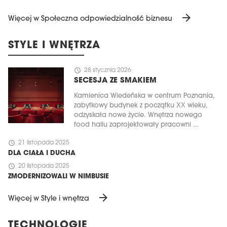
arrow_forward
Więcej w Społeczna odpowiedzialność biznesu
STYLE I WNĘTRZA
schedule
28 stycznia 2026
SECESJA ZE SMAKIEM
Kamienica Wiedeńska w centrum Poznania,
zabytkowy budynek z początku XX wieku,
odzyskała nowe życie. Wnętrza nowego
food hallu zaprojektowały pracowni ...
schedule
21 listopada 2025
DLA CIAŁA I DUCHA
schedule
20 listopada 2025
ZMODERNIZOWALI W NIMBUSIE
arrow_forward
Więcej w Style i wnętrza
TECHNOLOGIE