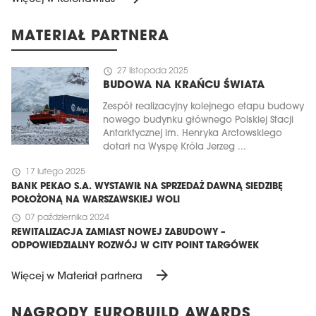
MATERIAŁ PARTNERA
schedule
27 listopada 2025
BUDOWA NA KRAŃCU ŚWIATA
Zespół realizacyjny kolejnego etapu budowy
nowego budynku głównego Polskiej Stacji
Antarktycznej im. Henryka Arctowskiego
dotarł na Wyspę Króla Jerzeg ...
schedule
17 lutego 2025
BANK PEKAO S.A. WYSTAWIŁ NA SPRZEDAŻ DAWNĄ SIEDZIBĘ
POŁOŻONĄ NA WARSZAWSKIEJ WOLI
schedule
07 października 2024
REWITALIZACJA ZAMIAST NOWEJ ZABUDOWY –
ODPOWIEDZIALNY ROZWÓJ W CITY POINT TARGÓWEK
arrow_forward
Więcej w Materiał partnera
NAGRODY EUROBUILD AWARDS