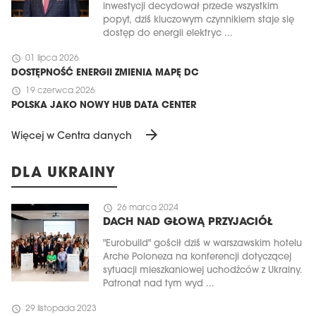
inwestycji decydował przede wszystkim
popyt, dziś kluczowym czynnikiem staje się
dostęp do energii elektryc ...
schedule
01 lipca 2026
DOSTĘPNOŚĆ ENERGII ZMIENIA MAPĘ DC
schedule
19 czerwca 2026
POLSKA JAKO NOWY HUB DATA CENTER
arrow_forward
Więcej w Centra danych
DLA UKRAINY
schedule
26 marca 2024
DACH NAD GŁOWĄ PRZYJACIÓŁ
"Eurobuild" gościł dziś w warszawskim hotelu
Arche Poloneza na konferencji dotyczącej
sytuacji mieszkaniowej uchodźców z Ukrainy.
Patronat nad tym wyd ...
schedule
29 listopada 2023