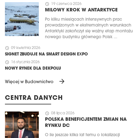
schedule
19 czerwca 2026
MILOWY KROK W ANTARKTYCE
Po kilku miesiącach intensywnych prac
prowadzonych w ekstremalnych warunkach
Antarktyki zakończył się ważny etap montażu
nowego budynku głównego Polsk ...
schedule
09 kwietnia 2026
SIGNET ZBUDUJE NA SMART DESIGN EXPO
schedule
16 stycznia 2026
NOWY RYNEK DLA DEKPOLU
arrow_forward
Więcej w Budownictwo
CENTRA DANYCH
schedule
08 lipca 2026
POLSKA BENEFICJENTEM ZMIAN NA
RYNKU DC
O ile jeszcze kilka lat temu o lokalizacji