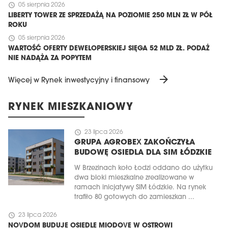
schedule
05 sierpnia 2026
LIBERTY TOWER ZE SPRZEDAŻĄ NA POZIOMIE 250 MLN ZŁ W PÓŁ
ROKU
schedule
05 sierpnia 2026
WARTOŚĆ OFERTY DEWELOPERSKIEJ SIĘGA 52 MLD ZŁ. PODAŻ
NIE NADĄŻA ZA POPYTEM
arrow_forward
Więcej w Rynek inwestycyjny i finansowy
RYNEK MIESZKANIOWY
schedule
23 lipca 2026
GRUPA AGROBEX ZAKOŃCZYŁA
BUDOWĘ OSIEDLA DLA SIM ŁÓDZKIE
W Brzezinach koło Łodzi oddano do użytku
dwa bloki mieszkalne zrealizowane w
ramach inicjatywy SIM Łódzkie. Na rynek
trafiło 80 gotowych do zamieszkan ...
schedule
23 lipca 2026
NOVDOM BUDUJE OSIEDLE MIODOVE W OSTROWI