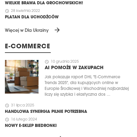
WIELKIE BRAWA DLA GROCHOWSKICH!
schedule
28 kwietnia 2022
PLATAN DLA UCHODŹCÓW
arrow_forward
Więcej w Dla Ukrainy
E-COMMERCE
schedule
10 grudnia 2025
AI POMOŻE W ZAKUPACH
Jak pokazuje raport DHL "E-Commerce
Trends 2025", dla kupujących online w
Europie Środkowej i Wschodniej najbardziej
liczy się szybka i elastyczna dos ...
schedule
31 lipca 2025
HANDLOWA SYNERGIA PILNIE POTRZEBNA
schedule
16 lutego 2024
NOWY E-SKLEP BIEDRONKI