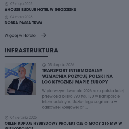
schedule
07 maja 2026
AHOUSE BUDUJE HOTEL W GRODZISKU
schedule
04 maja 2026
DOBRA PASSA TRWA
arrow_forward
Więcej w Hotele
INFRASTRUKTURA
schedule
05 sierpnia 2026
TRANSPORT INTERMODALNY
WZMACNIA POZYCJĘ POLSKI NA
LOGISTYCZNEJ MAPIE EUROPY
W pierwszym kwartale 2026 roku polska kolej
przewiozła blisko 790 tys. TEU w transporcie
intermodalnym. Udział tego segmentu w
całkowitej kolejowej pr ...
schedule
04 sierpnia 2026
ORLEN KUPUJE HYBRYDOWY PROJEKT OZE O MOCY 216 MW W