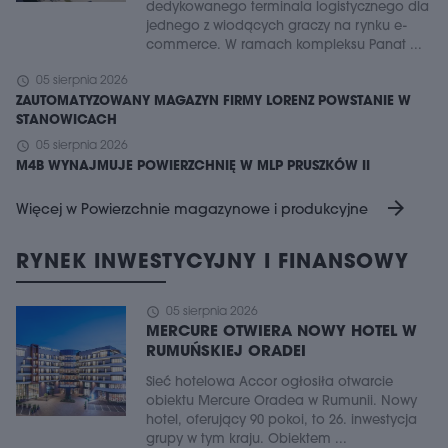
dedykowanego terminala logistycznego dla
jednego z wiodących graczy na rynku e-
commerce. W ramach kompleksu Panat ...
schedule
05 sierpnia 2026
ZAUTOMATYZOWANY MAGAZYN FIRMY LORENZ POWSTANIE W
STANOWICACH
schedule
05 sierpnia 2026
M4B WYNAJMUJE POWIERZCHNIĘ W MLP PRUSZKÓW II
arrow_forward
Więcej w Powierzchnie magazynowe i produkcyjne
RYNEK INWESTYCYJNY I FINANSOWY
schedule
05 sierpnia 2026
MERCURE OTWIERA NOWY HOTEL W
RUMUŃSKIEJ ORADEI
Sieć hotelowa Accor ogłosiła otwarcie
obiektu Mercure Oradea w Rumunii. Nowy
hotel, oferujący 90 pokoi, to 26. inwestycja
grupy w tym kraju. Obiektem ...