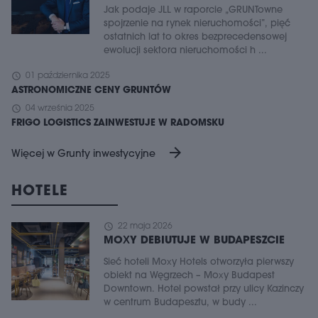
Jak podaje JLL w raporcie „GRUNTowne
spojrzenie na rynek nieruchomości”, pięć
ostatnich lat to okres bezprecedensowej
ewolucji sektora nieruchomości h ...
schedule
01 października 2025
ASTRONOMICZNE CENY GRUNTÓW
schedule
04 września 2025
FRIGO LOGISTICS ZAINWESTUJE W RADOMSKU
arrow_forward
Więcej w Grunty inwestycyjne
HOTELE
schedule
22 maja 2026
MOXY DEBIUTUJE W BUDAPESZCIE
Sieć hoteli Moxy Hotels otworzyła pierwszy
obiekt na Węgrzech – Moxy Budapest
Downtown. Hotel powstał przy ulicy Kazinczy
w centrum Budapesztu, w budy ...