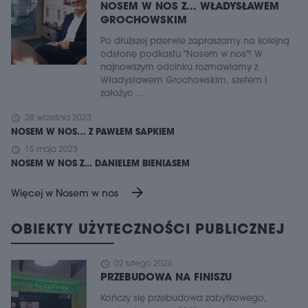
NOSEM W NOS Z... WŁADYSŁAWEM
GROCHOWSKIM
Po dłuższej przerwie zapraszamy na kolejną
odsłonę podkastu "Nosem w nos"! W
najnowszym odcinku rozmawiamy z
Władysławem Grochowskim, szefem i
założyc ...
schedule
28 września 2023
NOSEM W NOS… Z PAWŁEM SAPKIEM
schedule
15 maja 2023
NOSEM W NOS Z... DANIELEM BIENIASEM
arrow_forward
Więcej w Nosem w nos
OBIEKTY UŻYTECZNOŚCI PUBLICZNEJ
schedule
02 lutego 2026
PRZEBUDOWA NA FINISZU
Kończy się przebudowa zabytkowego,