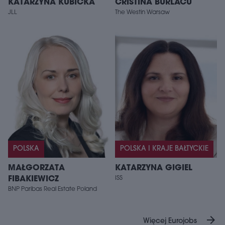
KATARZYNA KUBICKA
CRISTINA BURLACU
JLL
The Westin Warsaw
POLSKA
POLSKA I KRAJE BAŁTYCKIE
MAŁGORZATA
KATARZYNA GIGIEL
FIBAKIEWICZ
ISS
BNP Paribas Real Estate Poland
arrow_forward
Więcej Eurojobs