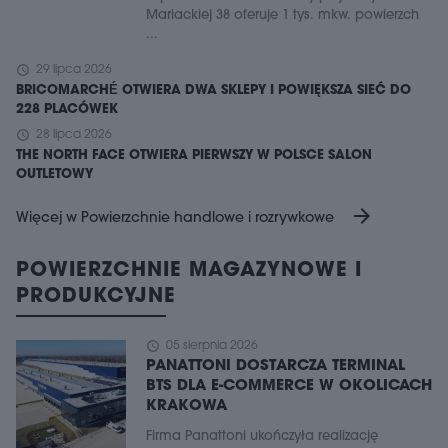
Mariackiej 38 oferuje 1 tys. mkw. powierzch
...
schedule
29 lipca 2026
BRICOMARCHÉ OTWIERA DWA SKLEPY I POWIĘKSZA SIEĆ DO
228 PLACÓWEK
schedule
28 lipca 2026
THE NORTH FACE OTWIERA PIERWSZY W POLSCE SALON
OUTLETOWY
arrow_forward
Więcej w Powierzchnie handlowe i rozrywkowe
POWIERZCHNIE MAGAZYNOWE I
PRODUKCYJNE
schedule
05 sierpnia 2026
PANATTONI DOSTARCZA TERMINAL
BTS DLA E-COMMERCE W OKOLICACH
KRAKOWA
Firma Panattoni ukończyła realizację