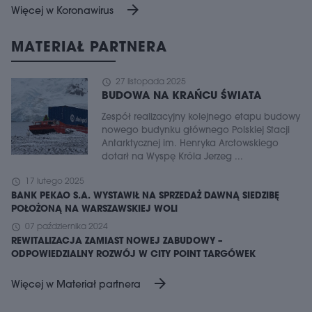
arrow_forward
Więcej w Koronawirus
MATERIAŁ PARTNERA
schedule
27 listopada 2025
BUDOWA NA KRAŃCU ŚWIATA
Zespół realizacyjny kolejnego etapu budowy
nowego budynku głównego Polskiej Stacji
Antarktycznej im. Henryka Arctowskiego
dotarł na Wyspę Króla Jerzeg ...
schedule
17 lutego 2025
BANK PEKAO S.A. WYSTAWIŁ NA SPRZEDAŻ DAWNĄ SIEDZIBĘ
POŁOŻONĄ NA WARSZAWSKIEJ WOLI
schedule
07 października 2024
REWITALIZACJA ZAMIAST NOWEJ ZABUDOWY –
ODPOWIEDZIALNY ROZWÓJ W CITY POINT TARGÓWEK
arrow_forward
Więcej w Materiał partnera