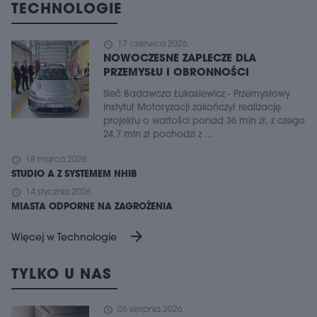
TECHNOLOGIE
schedule
17 czerwca 2026
NOWOCZESNE ZAPLECZE DLA
PRZEMYSŁU I OBRONNOŚCI
Sieć Badawcza Łukasiewicz - Przemysłowy
Instytut Motoryzacji zakończył realizację
projektu o wartości ponad 36 mln zł, z czego
24,7 mln zł pochodzi z ...
schedule
18 marca 2026
STUDIO A Z SYSTEMEM NHIB
schedule
14 stycznia 2026
MIASTA ODPORNE NA ZAGROŻENIA
arrow_forward
Więcej w Technologie
TYLKO U NAS
schedule
05 sierpnia 2026