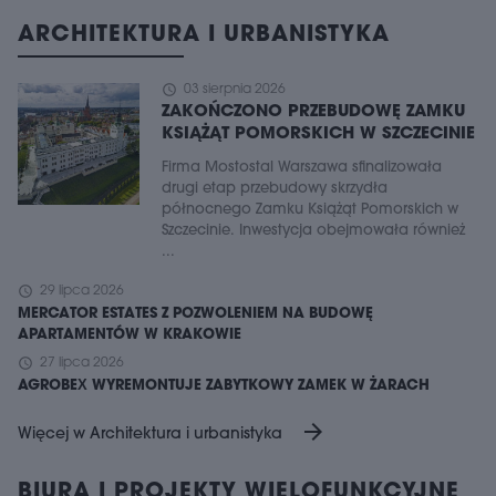
ARCHITEKTURA I URBANISTYKA
schedule
03 sierpnia 2026
ZAKOŃCZONO PRZEBUDOWĘ ZAMKU
KSIĄŻĄT POMORSKICH W SZCZECINIE
Firma Mostostal Warszawa sfinalizowała
drugi etap przebudowy skrzydła
północnego Zamku Książąt Pomorskich w
Szczecinie. Inwestycja obejmowała również
...
schedule
29 lipca 2026
MERCATOR ESTATES Z POZWOLENIEM NA BUDOWĘ
APARTAMENTÓW W KRAKOWIE
schedule
27 lipca 2026
AGROBEX WYREMONTUJE ZABYTKOWY ZAMEK W ŻARACH
arrow_forward
Więcej w Architektura i urbanistyka
BIURA I PROJEKTY WIELOFUNKCYJNE