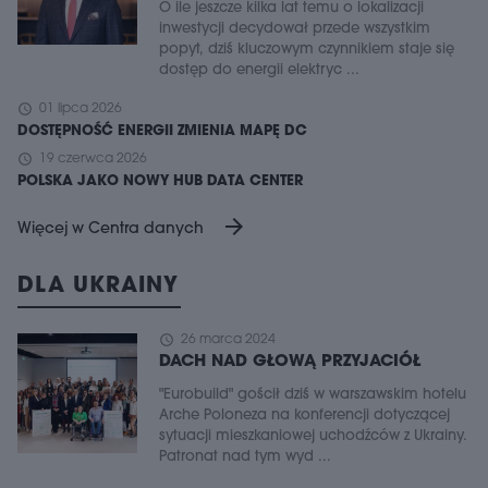
O ile jeszcze kilka lat temu o lokalizacji
inwestycji decydował przede wszystkim
popyt, dziś kluczowym czynnikiem staje się
dostęp do energii elektryc ...
schedule
01 lipca 2026
DOSTĘPNOŚĆ ENERGII ZMIENIA MAPĘ DC
schedule
19 czerwca 2026
POLSKA JAKO NOWY HUB DATA CENTER
arrow_forward
Więcej w Centra danych
DLA UKRAINY
schedule
26 marca 2024
DACH NAD GŁOWĄ PRZYJACIÓŁ
"Eurobuild" gościł dziś w warszawskim hotelu
Arche Poloneza na konferencji dotyczącej
sytuacji mieszkaniowej uchodźców z Ukrainy.
Patronat nad tym wyd ...