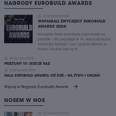
NAGRODY EUROBUILD AWARDS
schedule
26 listopada 2024
WSPANIALI ZWYCIĘZCY EUROBUILD
AWARDS 2024!
Uroczysta Gala przyniosła odpowiedź na
pytanie – kto zwyciężył w 14. edycji konkursu
Eurobuild Awards? Jury i goście zebrani w
hotelu Double Tree by H ...
schedule
04 stycznia 2024
PRZEŻYJMY TO JESZCZE RAZ!
schedule
20 listopada 2023
GALA EUROBUILD AWARDS JUŻ DZIŚ – NA ŻYWO I ONLINE!
arrow_forward
Więcej w Nagrody Eurobuild Awards
NOSEM W NOS
schedule
06 czerwca 2024