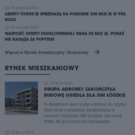
schedule
05 sierpnia 2026
LIBERTY TOWER ZE SPRZEDAŻĄ NA POZIOMIE 250 MLN ZŁ W PÓŁ
ROKU
schedule
05 sierpnia 2026
WARTOŚĆ OFERTY DEWELOPERSKIEJ SIĘGA 52 MLD ZŁ. PODAŻ
NIE NADĄŻA ZA POPYTEM
arrow_forward
Więcej w Rynek inwestycyjny i finansowy
RYNEK MIESZKANIOWY
schedule
23 lipca 2026
GRUPA AGROBEX ZAKOŃCZYŁA
BUDOWĘ OSIEDLA DLA SIM ŁÓDZKIE
W Brzezinach koło Łodzi oddano do użytku
dwa bloki mieszkalne zrealizowane w
ramach inicjatywy SIM Łódzkie. Na rynek
trafiło 80 gotowych do zamieszkan ...
schedule
23 lipca 2026