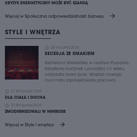
KRYZYS ENERGETYCZNY MOŻE BYĆ SZANSĄ
arrow_forward
Więcej w Społeczna odpowiedzialność biznesu
STYLE I WNĘTRZA
schedule
28 stycznia 2026
SECESJA ZE SMAKIEM
Kamienica Wiedeńska w centrum Poznania,
zabytkowy budynek z początku XX wieku,
odzyskała nowe życie. Wnętrza nowego
food hallu zaprojektowały pracowni ...
schedule
21 listopada 2025
DLA CIAŁA I DUCHA
schedule
20 listopada 2025
ZMODERNIZOWALI W NIMBUSIE
arrow_forward
Więcej w Style i wnętrza