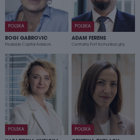
POLSKA
POLSKA
BOGI GABROVIC
ADAM FERENS
Peakside Capital Advisors
Centralny Port Komunikacyjny
POLSKA
POLSKA