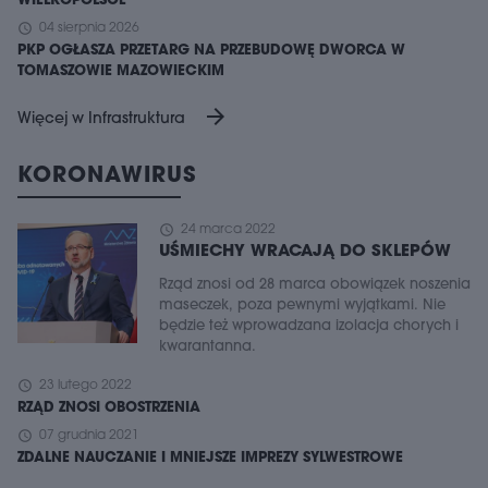
WIELKOPOLSCE
schedule
04 sierpnia 2026
PKP OGŁASZA PRZETARG NA PRZEBUDOWĘ DWORCA W
TOMASZOWIE MAZOWIECKIM
arrow_forward
Więcej w Infrastruktura
KORONAWIRUS
schedule
24 marca 2022
UŚMIECHY WRACAJĄ DO SKLEPÓW
Rząd znosi od 28 marca obowiązek noszenia
maseczek, poza pewnymi wyjątkami. Nie
będzie też wprowadzana izolacja chorych i
kwarantanna.
schedule
23 lutego 2022
RZĄD ZNOSI OBOSTRZENIA
schedule
07 grudnia 2021
ZDALNE NAUCZANIE I MNIEJSZE IMPREZY SYLWESTROWE