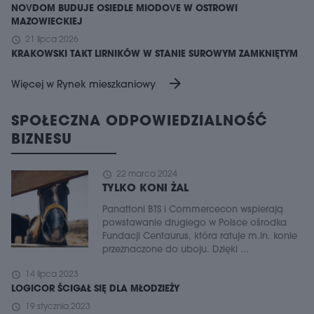
NOVDOM BUDUJE OSIEDLE MIODOVE W OSTROWI
MAZOWIECKIEJ
schedule
21 lipca 2026
KRAKOWSKI TAKT LIRNIKÓW W STANIE SUROWYM ZAMKNIĘTYM
arrow_forward
Więcej w Rynek mieszkaniowy
SPOŁECZNA ODPOWIEDZIALNOŚĆ
BIZNESU
schedule
22 marca 2024
TYLKO KONI ŻAL
Panattoni BTS i Commercecon wspierają
powstawanie drugiego w Polsce ośrodka
Fundacji Centaurus, która ratuje m.in. konie
przeznaczone do uboju. Dzięki ...
schedule
14 lipca 2023
LOGICOR ŚCIGAŁ SIĘ DLA MŁODZIEŻY
schedule
19 stycznia 2023