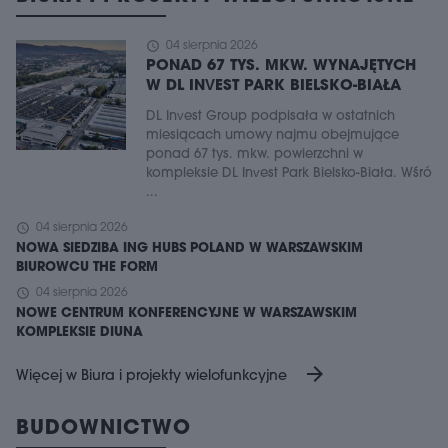
schedule
04 sierpnia 2026
PONAD 67 TYS. MKW. WYNAJĘTYCH
W DL INVEST PARK BIELSKO-BIAŁA
DL Invest Group podpisała w ostatnich
miesiącach umowy najmu obejmujące
ponad 67 tys. mkw. powierzchni w
kompleksie DL Invest Park Bielsko-Biała. Wśró
...
schedule
04 sierpnia 2026
NOWA SIEDZIBA ING HUBS POLAND W WARSZAWSKIM
BIUROWCU THE FORM
schedule
04 sierpnia 2026
NOWE CENTRUM KONFERENCYJNE W WARSZAWSKIM
KOMPLEKSIE DIUNA
arrow_forward
Więcej w Biura i projekty wielofunkcyjne
BUDOWNICTWO