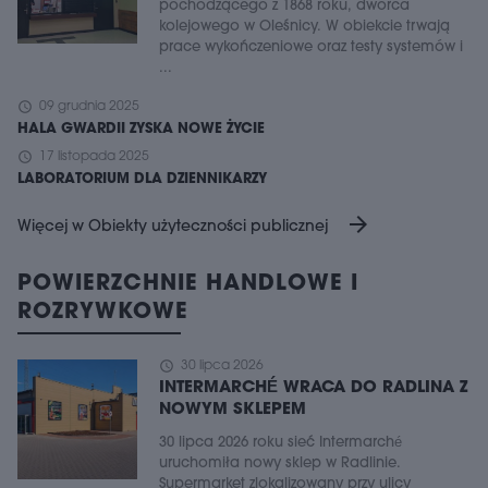
pochodzącego z 1868 roku, dworca
kolejowego w Oleśnicy. W obiekcie trwają
prace wykończeniowe oraz testy systemów i
...
schedule
09 grudnia 2025
HALA GWARDII ZYSKA NOWE ŻYCIE
schedule
17 listopada 2025
LABORATORIUM DLA DZIENNIKARZY
arrow_forward
Więcej w Obiekty użyteczności publicznej
POWIERZCHNIE HANDLOWE I
ROZRYWKOWE
schedule
30 lipca 2026
INTERMARCHÉ WRACA DO RADLINA Z
NOWYM SKLEPEM
30 lipca 2026 roku sieć Intermarché
uruchomiła nowy sklep w Radlinie.
Supermarket zlokalizowany przy ulicy