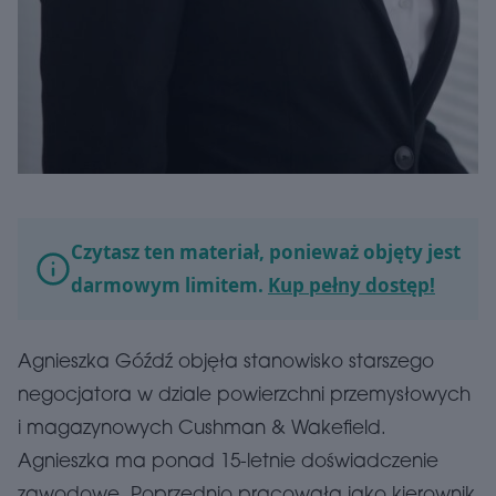
Czytasz ten materiał, ponieważ objęty jest
darmowym limitem.
Kup pełny dostęp!
Agnieszka Góźdź objęła stanowisko starszego
negocjatora w dziale powierzchni przemysłowych
i magazynowych Cushman & Wakefield.
Agnieszka ma ponad 15-letnie doświadczenie
zawodowe. Poprzednio pracowała jako kierownik