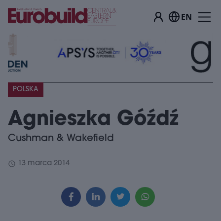
EN
POLSKA
Agnieszka Góźdź
Cushman & Wakefield
schedule
13 marca 2014