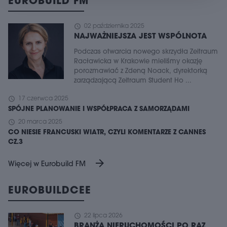
EUROBUILD FM
schedule
02 października 2025
NAJWAŻNIEJSZA JEST WSPÓLNOTA
Podczas otwarcia nowego skrzydła Zeitraum
Racławicka w Krakowie mieliśmy okazję
porozmawiać z Zdeną Noack, dyrektorką
zarządzającą Zeitraum Student Ho ...
schedule
17 czerwca 2025
SPÓJNE PLANOWANIE I WSPÓŁPRACA Z SAMORZĄDAMI
schedule
20 marca 2025
CO NIESIE FRANCUSKI WIATR, CZYLI KOMENTARZE Z CANNES
CZ.3
arrow_forward
Więcej w Eurobuild FM
EUROBUILDCEE
schedule
22 lipca 2026
BRANŻA NIERUCHOMOŚCI PO RAZ