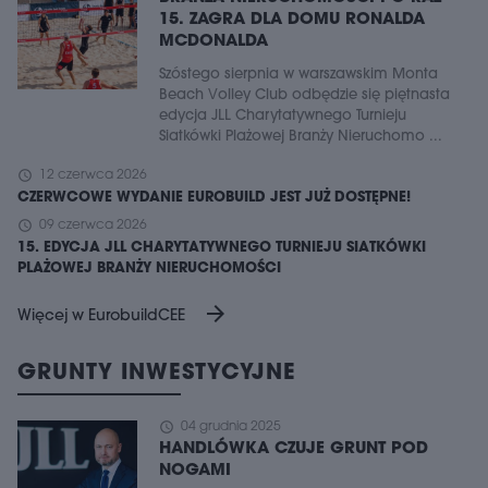
15. ZAGRA DLA DOMU RONALDA
MCDONALDA
Szóstego sierpnia w warszawskim Monta
Beach Volley Club odbędzie się piętnasta
edycja JLL Charytatywnego Turnieju
Siatkówki Plażowej Branży Nieruchomo ...
schedule
12 czerwca 2026
CZERWCOWE WYDANIE EUROBUILD JEST JUŻ DOSTĘPNE!
schedule
09 czerwca 2026
15. EDYCJA JLL CHARYTATYWNEGO TURNIEJU SIATKÓWKI
PLAŻOWEJ BRANŻY NIERUCHOMOŚCI
arrow_forward
Więcej w EurobuildCEE
GRUNTY INWESTYCYJNE
schedule
04 grudnia 2025
HANDLÓWKA CZUJE GRUNT POD
NOGAMI