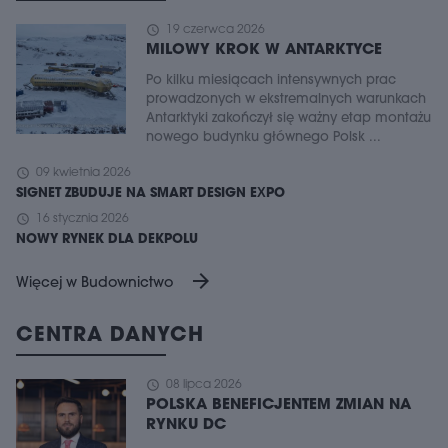
schedule
19 czerwca 2026
MILOWY KROK W ANTARKTYCE
Po kilku miesiącach intensywnych prac
prowadzonych w ekstremalnych warunkach
Antarktyki zakończył się ważny etap montażu
nowego budynku głównego Polsk ...
schedule
09 kwietnia 2026
SIGNET ZBUDUJE NA SMART DESIGN EXPO
schedule
16 stycznia 2026
NOWY RYNEK DLA DEKPOLU
arrow_forward
Więcej w Budownictwo
CENTRA DANYCH
schedule
08 lipca 2026
POLSKA BENEFICJENTEM ZMIAN NA
RYNKU DC