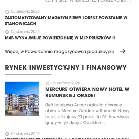
commerce. W ramach kompleksu Panat ...
schedule
05 sierpnia 2026
ZAUTOMATYZOWANY MAGAZYN FIRMY LORENZ POWSTANIE W
STANOWICACH
schedule
05 sierpnia 2026
M4B WYNAJMUJE POWIERZCHNIĘ W MLP PRUSZKÓW II
arrow_forward
Więcej w Powierzchnie magazynowe i produkcyjne
RYNEK INWESTYCYJNY I FINANSOWY
schedule
05 sierpnia 2026
MERCURE OTWIERA NOWY HOTEL W
RUMUŃSKIEJ ORADEI
Sieć hotelowa Accor ogłosiła otwarcie
obiektu Mercure Oradea w Rumunii. Nowy
hotel, oferujący 90 pokoi, to 26. inwestycja
grupy w tym kraju. Obiektem ...
schedule
05 sierpnia 2026