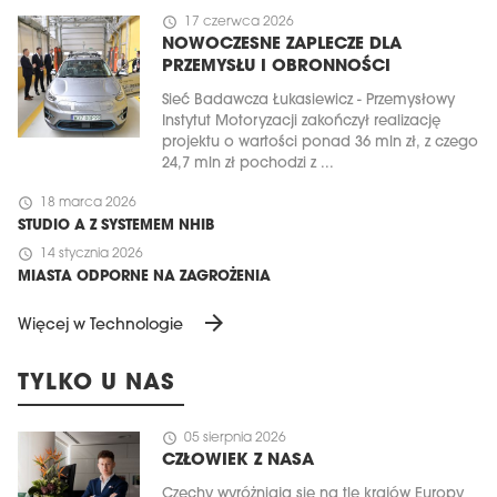
schedule
17 czerwca 2026
NOWOCZESNE ZAPLECZE DLA
PRZEMYSŁU I OBRONNOŚCI
Sieć Badawcza Łukasiewicz - Przemysłowy
Instytut Motoryzacji zakończył realizację
projektu o wartości ponad 36 mln zł, z czego
24,7 mln zł pochodzi z ...
schedule
18 marca 2026
STUDIO A Z SYSTEMEM NHIB
schedule
14 stycznia 2026
MIASTA ODPORNE NA ZAGROŻENIA
arrow_forward
Więcej w Technologie
TYLKO U NAS
schedule
05 sierpnia 2026
CZŁOWIEK Z NASA
Czechy wyróżniają się na tle krajów Europy