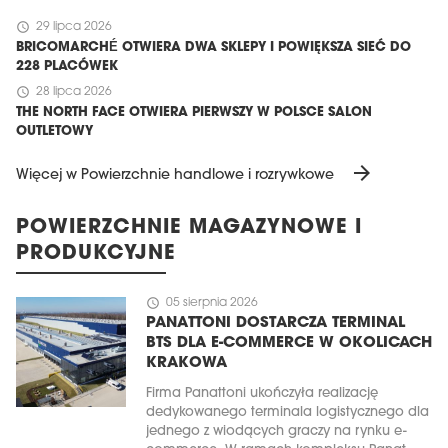
schedule
29 lipca 2026
BRICOMARCHÉ OTWIERA DWA SKLEPY I POWIĘKSZA SIEĆ DO
228 PLACÓWEK
schedule
28 lipca 2026
THE NORTH FACE OTWIERA PIERWSZY W POLSCE SALON
OUTLETOWY
arrow_forward
Więcej w Powierzchnie handlowe i rozrywkowe
POWIERZCHNIE MAGAZYNOWE I
PRODUKCYJNE
schedule
05 sierpnia 2026
PANATTONI DOSTARCZA TERMINAL
BTS DLA E-COMMERCE W OKOLICACH
KRAKOWA
Firma Panattoni ukończyła realizację
dedykowanego terminala logistycznego dla
jednego z wiodących graczy na rynku e-