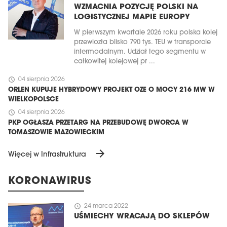
WZMACNIA POZYCJĘ POLSKI NA
LOGISTYCZNEJ MAPIE EUROPY
W pierwszym kwartale 2026 roku polska kolej
przewiozła blisko 790 tys. TEU w transporcie
intermodalnym. Udział tego segmentu w
całkowitej kolejowej pr ...
schedule
04 sierpnia 2026
ORLEN KUPUJE HYBRYDOWY PROJEKT OZE O MOCY 216 MW W
WIELKOPOLSCE
schedule
04 sierpnia 2026
PKP OGŁASZA PRZETARG NA PRZEBUDOWĘ DWORCA W
TOMASZOWIE MAZOWIECKIM
arrow_forward
Więcej w Infrastruktura
KORONAWIRUS
schedule
24 marca 2022
UŚMIECHY WRACAJĄ DO SKLEPÓW