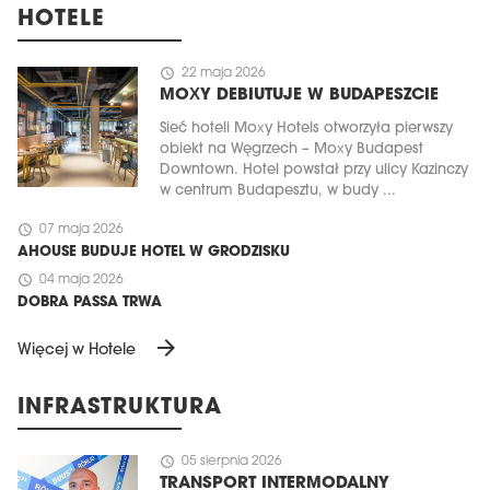
HOTELE
schedule
22 maja 2026
MOXY DEBIUTUJE W BUDAPESZCIE
Sieć hoteli Moxy Hotels otworzyła pierwszy
obiekt na Węgrzech – Moxy Budapest
Downtown. Hotel powstał przy ulicy Kazinczy
w centrum Budapesztu, w budy ...
schedule
07 maja 2026
AHOUSE BUDUJE HOTEL W GRODZISKU
schedule
04 maja 2026
DOBRA PASSA TRWA
arrow_forward
Więcej w Hotele
INFRASTRUKTURA
schedule
05 sierpnia 2026
TRANSPORT INTERMODALNY