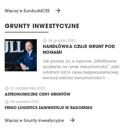
arrow_forward
Więcej w EurobuildCEE
GRUNTY INWESTYCYJNE
schedule
04 grudnia 2025
HANDLÓWKA CZUJE GRUNT POD
NOGAMI
Jak podaje JLL w raporcie „GRUNTowne
spojrzenie na rynek nieruchomości”, pięć
ostatnich lat to okres bezprecedensowej
ewolucji sektora nieruchomości h ...
schedule
01 października 2025
ASTRONOMICZNE CENY GRUNTÓW
schedule
04 września 2025
FRIGO LOGISTICS ZAINWESTUJE W RADOMSKU
arrow_forward
Więcej w Grunty inwestycyjne