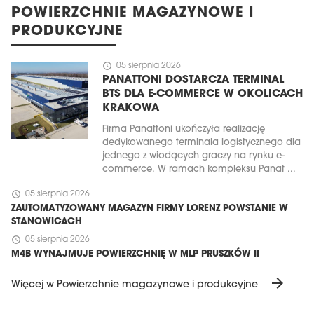
POWIERZCHNIE MAGAZYNOWE I
PRODUKCYJNE
schedule
05 sierpnia 2026
PANATTONI DOSTARCZA TERMINAL
BTS DLA E-COMMERCE W OKOLICACH
KRAKOWA
Firma Panattoni ukończyła realizację
dedykowanego terminala logistycznego dla
jednego z wiodących graczy na rynku e-
commerce. W ramach kompleksu Panat ...
schedule
05 sierpnia 2026
ZAUTOMATYZOWANY MAGAZYN FIRMY LORENZ POWSTANIE W
STANOWICACH
schedule
05 sierpnia 2026
M4B WYNAJMUJE POWIERZCHNIĘ W MLP PRUSZKÓW II
arrow_forward
Więcej w Powierzchnie magazynowe i produkcyjne