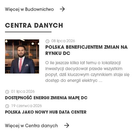
arrow_forward
Więcej w Budownictwo
CENTRA DANYCH
schedule
08 lipca 2026
POLSKA BENEFICJENTEM ZMIAN NA
RYNKU DC
O ile jeszcze kilka lat temu o lokalizacji
inwestycji decydował przede wszystkim
popyt, dziś kluczowym czynnikiem staje się
dostęp do energii elektryc ...
schedule
01 lipca 2026
DOSTĘPNOŚĆ ENERGII ZMIENIA MAPĘ DC
schedule
19 czerwca 2026
POLSKA JAKO NOWY HUB DATA CENTER
arrow_forward
Więcej w Centra danych