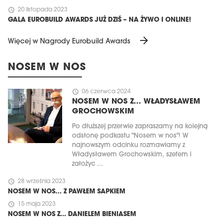
schedule
20 listopada 2023
GALA EUROBUILD AWARDS JUŻ DZIŚ – NA ŻYWO I ONLINE!
arrow_forward
Więcej w Nagrody Eurobuild Awards
NOSEM W NOS
schedule
06 czerwca 2024
NOSEM W NOS Z... WŁADYSŁAWEM
GROCHOWSKIM
Po dłuższej przerwie zapraszamy na kolejną
odsłonę podkastu "Nosem w nos"! W
najnowszym odcinku rozmawiamy z
Władysławem Grochowskim, szefem i
założyc ...
schedule
28 września 2023
NOSEM W NOS… Z PAWŁEM SAPKIEM
schedule
15 maja 2023
NOSEM W NOS Z... DANIELEM BIENIASEM