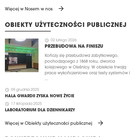
arrow_forward
Więcej w Nosem w nos
OBIEKTY UŻYTECZNOŚCI PUBLICZNEJ
schedule
02 lutego 2026
PRZEBUDOWA NA FINISZU
Kończy się przebudowa zabytkowego,
pochodzącego z 1868 roku, dworca
kolejowego w Oleśnicy. W obiekcie trwają
prace wykończeniowe oraz testy systemów i
...
schedule
09 grudnia 2025
HALA GWARDII ZYSKA NOWE ŻYCIE
schedule
17 listopada 2025
LABORATORIUM DLA DZIENNIKARZY
arrow_forward
Więcej w Obiekty użyteczności publicznej