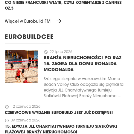
CO NIESIE FRANCUSKI WIATR, CZYLI KOMENTARZE Z CANNES
CZ.3
arrow_forward
Więcej w Eurobuild FM
EUROBUILDCEE
schedule
22 lipca 2026
BRANŻA NIERUCHOMOŚCI PO RAZ
15. ZAGRA DLA DOMU RONALDA
MCDONALDA
Szóstego sierpnia w warszawskim Monta
Beach Volley Club odbędzie się piętnasta
edycja JLL Charytatywnego Turnieju
Siatkówki Plażowej Branży Nieruchomo ...
schedule
12 czerwca 2026
CZERWCOWE WYDANIE EUROBUILD JEST JUŻ DOSTĘPNE!
schedule
09 czerwca 2026
15. EDYCJA JLL CHARYTATYWNEGO TURNIEJU SIATKÓWKI
PLAŻOWEJ BRANŻY NIERUCHOMOŚCI