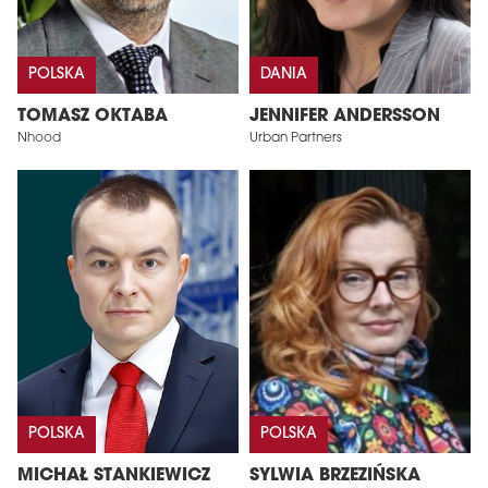
POLSKA
DANIA
TOMASZ OKTABA
JENNIFER ANDERSSON
Nhood
Urban Partners
POLSKA
POLSKA
MICHAŁ STANKIEWICZ
SYLWIA BRZEZIŃSKA