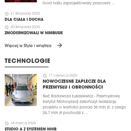
food hallu zaprojektowały pracowni ...
schedule
21 listopada 2025
DLA CIAŁA I DUCHA
schedule
20 listopada 2025
ZMODERNIZOWALI W NIMBUSIE
arrow_forward
Więcej w Style i wnętrza
TECHNOLOGIE
schedule
17 czerwca 2026
NOWOCZESNE ZAPLECZE DLA
PRZEMYSŁU I OBRONNOŚCI
Sieć Badawcza Łukasiewicz - Przemysłowy
Instytut Motoryzacji zakończył realizację
projektu o wartości ponad 36 mln zł, z czego
24,7 mln zł pochodzi z ...
schedule
18 marca 2026
STUDIO A Z SYSTEMEM NHIB