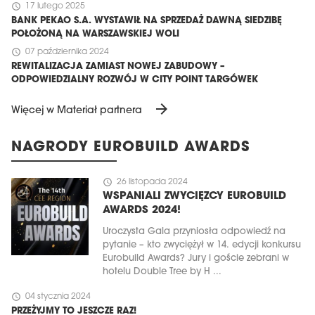
schedule
17 lutego 2025
BANK PEKAO S.A. WYSTAWIŁ NA SPRZEDAŻ DAWNĄ SIEDZIBĘ
POŁOŻONĄ NA WARSZAWSKIEJ WOLI
schedule
07 października 2024
REWITALIZACJA ZAMIAST NOWEJ ZABUDOWY –
ODPOWIEDZIALNY ROZWÓJ W CITY POINT TARGÓWEK
arrow_forward
Więcej w Materiał partnera
NAGRODY EUROBUILD AWARDS
schedule
26 listopada 2024
WSPANIALI ZWYCIĘZCY EUROBUILD
AWARDS 2024!
Uroczysta Gala przyniosła odpowiedź na
pytanie – kto zwyciężył w 14. edycji konkursu
Eurobuild Awards? Jury i goście zebrani w
hotelu Double Tree by H ...
schedule
04 stycznia 2024
PRZEŻYJMY TO JESZCZE RAZ!