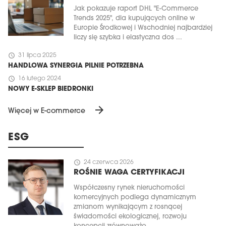
Jak pokazuje raport DHL "E-Commerce
Trends 2025", dla kupujących online w
Europie Środkowej i Wschodniej najbardziej
liczy się szybka i elastyczna dos ...
schedule
31 lipca 2025
HANDLOWA SYNERGIA PILNIE POTRZEBNA
schedule
16 lutego 2024
NOWY E-SKLEP BIEDRONKI
arrow_forward
Więcej w E-commerce
ESG
schedule
24 czerwca 2026
ROŚNIE WAGA CERTYFIKACJI
Współczesny rynek nieruchomości
komercyjnych podlega dynamicznym
zmianom wynikającym z rosnącej
świadomości ekologicznej, rozwoju