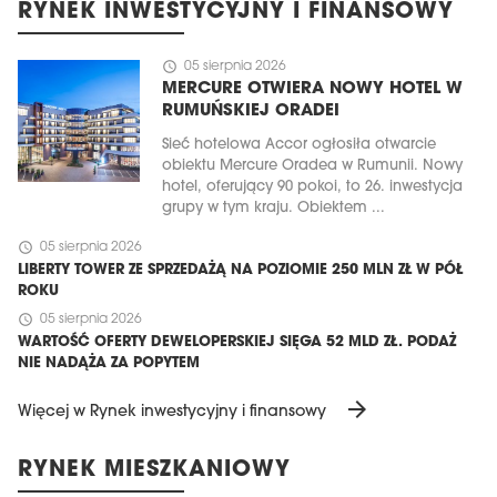
RYNEK INWESTYCYJNY I FINANSOWY
schedule
05 sierpnia 2026
MERCURE OTWIERA NOWY HOTEL W
RUMUŃSKIEJ ORADEI
Sieć hotelowa Accor ogłosiła otwarcie
obiektu Mercure Oradea w Rumunii. Nowy
hotel, oferujący 90 pokoi, to 26. inwestycja
grupy w tym kraju. Obiektem ...
schedule
05 sierpnia 2026
LIBERTY TOWER ZE SPRZEDAŻĄ NA POZIOMIE 250 MLN ZŁ W PÓŁ
ROKU
schedule
05 sierpnia 2026
WARTOŚĆ OFERTY DEWELOPERSKIEJ SIĘGA 52 MLD ZŁ. PODAŻ
NIE NADĄŻA ZA POPYTEM
arrow_forward
Więcej w Rynek inwestycyjny i finansowy
RYNEK MIESZKANIOWY