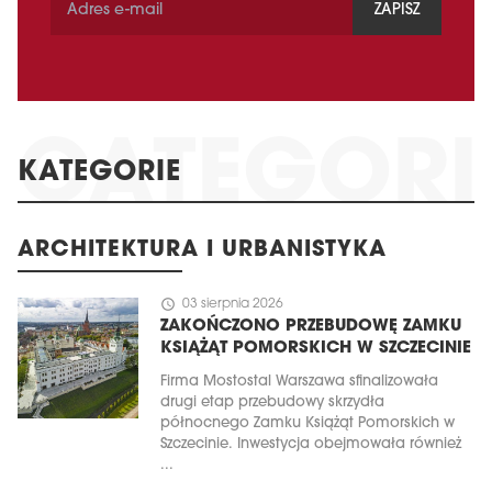
ZAPISZ
KATEGORIE
ARCHITEKTURA I URBANISTYKA
schedule
03 sierpnia 2026
ZAKOŃCZONO PRZEBUDOWĘ ZAMKU
KSIĄŻĄT POMORSKICH W SZCZECINIE
Firma Mostostal Warszawa sfinalizowała
drugi etap przebudowy skrzydła
północnego Zamku Książąt Pomorskich w
Szczecinie. Inwestycja obejmowała również
...