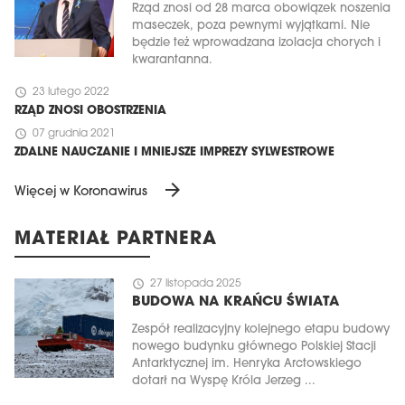
Rząd znosi od 28 marca obowiązek noszenia
maseczek, poza pewnymi wyjątkami. Nie
będzie też wprowadzana izolacja chorych i
kwarantanna.
schedule
23 lutego 2022
RZĄD ZNOSI OBOSTRZENIA
schedule
07 grudnia 2021
ZDALNE NAUCZANIE I MNIEJSZE IMPREZY SYLWESTROWE
arrow_forward
Więcej w Koronawirus
MATERIAŁ PARTNERA
schedule
27 listopada 2025
BUDOWA NA KRAŃCU ŚWIATA
Zespół realizacyjny kolejnego etapu budowy
nowego budynku głównego Polskiej Stacji
Antarktycznej im. Henryka Arctowskiego
dotarł na Wyspę Króla Jerzeg ...