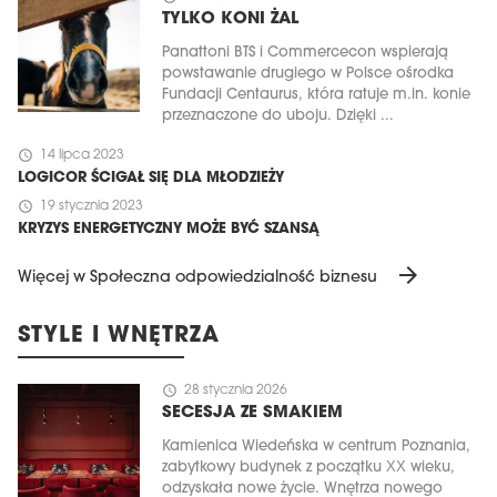
TYLKO KONI ŻAL
Panattoni BTS i Commercecon wspierają
powstawanie drugiego w Polsce ośrodka
Fundacji Centaurus, która ratuje m.in. konie
przeznaczone do uboju. Dzięki ...
schedule
14 lipca 2023
LOGICOR ŚCIGAŁ SIĘ DLA MŁODZIEŻY
schedule
19 stycznia 2023
KRYZYS ENERGETYCZNY MOŻE BYĆ SZANSĄ
arrow_forward
Więcej w Społeczna odpowiedzialność biznesu
STYLE I WNĘTRZA
schedule
28 stycznia 2026
SECESJA ZE SMAKIEM
Kamienica Wiedeńska w centrum Poznania,
zabytkowy budynek z początku XX wieku,
odzyskała nowe życie. Wnętrza nowego