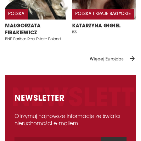
POLSKA
POLSKA I KRAJE BAŁTYCKIE
MAŁGORZATA
KATARZYNA GIGIEL
FIBAKIEWICZ
ISS
BNP Paribas Real Estate Poland
arrow_forward
Więcej Eurojobs
NEWSLETTER
Otrzymuj najnowsze informacje ze świata
nieruchomości e-mailem