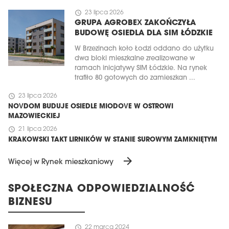
schedule
23 lipca 2026
GRUPA AGROBEX ZAKOŃCZYŁA
BUDOWĘ OSIEDLA DLA SIM ŁÓDZKIE
W Brzezinach koło Łodzi oddano do użytku
dwa bloki mieszkalne zrealizowane w
ramach inicjatywy SIM Łódzkie. Na rynek
trafiło 80 gotowych do zamieszkan ...
schedule
23 lipca 2026
NOVDOM BUDUJE OSIEDLE MIODOVE W OSTROWI
MAZOWIECKIEJ
schedule
21 lipca 2026
KRAKOWSKI TAKT LIRNIKÓW W STANIE SUROWYM ZAMKNIĘTYM
arrow_forward
Więcej w Rynek mieszkaniowy
SPOŁECZNA ODPOWIEDZIALNOŚĆ
BIZNESU
schedule
22 marca 2024