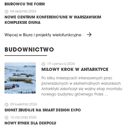
BIUROWCU THE FORM
schedule
04 sierpnia 2026
NOWE CENTRUM KONFERENCYJNE W WARSZAWSKIM
KOMPLEKSIE DIUNA
arrow_forward
Więcej w Biura i projekty wielofunkcyjne
BUDOWNICTWO
schedule
19 czerwca 2026
MILOWY KROK W ANTARKTYCE
Po kilku miesiącach intensywnych prac
prowadzonych w ekstremalnych warunkach
Antarktyki zakończył się ważny etap montażu
nowego budynku głównego Polsk ...
schedule
09 kwietnia 2026
SIGNET ZBUDUJE NA SMART DESIGN EXPO
schedule
16 stycznia 2026
NOWY RYNEK DLA DEKPOLU