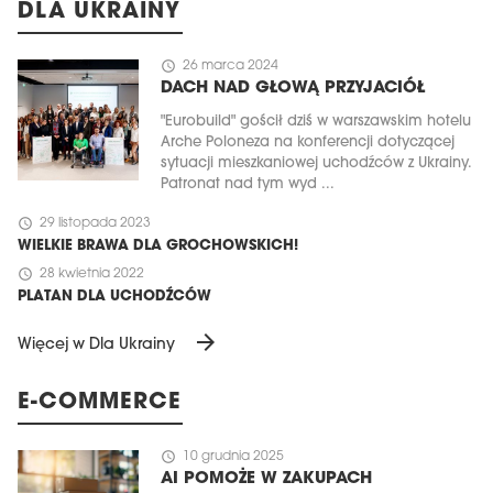
DLA UKRAINY
schedule
26 marca 2024
DACH NAD GŁOWĄ PRZYJACIÓŁ
"Eurobuild" gościł dziś w warszawskim hotelu
Arche Poloneza na konferencji dotyczącej
sytuacji mieszkaniowej uchodźców z Ukrainy.
Patronat nad tym wyd ...
schedule
29 listopada 2023
WIELKIE BRAWA DLA GROCHOWSKICH!
schedule
28 kwietnia 2022
PLATAN DLA UCHODŹCÓW
arrow_forward
Więcej w Dla Ukrainy
E-COMMERCE
schedule
10 grudnia 2025
AI POMOŻE W ZAKUPACH