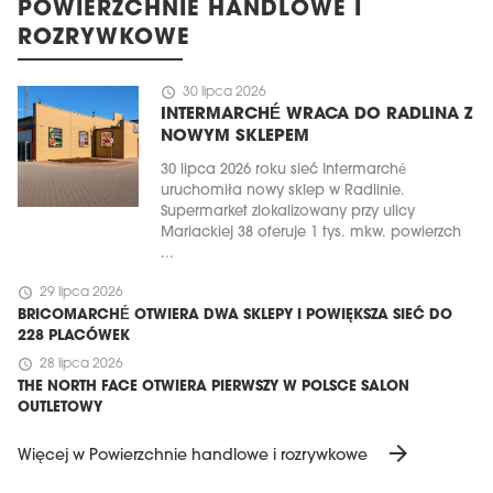
POWIERZCHNIE HANDLOWE I
ROZRYWKOWE
schedule
30 lipca 2026
INTERMARCHÉ WRACA DO RADLINA Z
NOWYM SKLEPEM
30 lipca 2026 roku sieć Intermarché
uruchomiła nowy sklep w Radlinie.
Supermarket zlokalizowany przy ulicy
Mariackiej 38 oferuje 1 tys. mkw. powierzch
...
schedule
29 lipca 2026
BRICOMARCHÉ OTWIERA DWA SKLEPY I POWIĘKSZA SIEĆ DO
228 PLACÓWEK
schedule
28 lipca 2026
THE NORTH FACE OTWIERA PIERWSZY W POLSCE SALON
OUTLETOWY
arrow_forward
Więcej w Powierzchnie handlowe i rozrywkowe