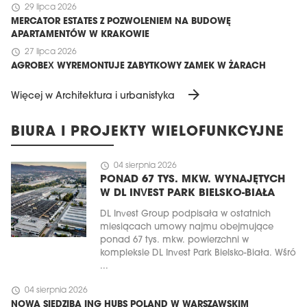
schedule
29 lipca 2026
MERCATOR ESTATES Z POZWOLENIEM NA BUDOWĘ
APARTAMENTÓW W KRAKOWIE
schedule
27 lipca 2026
AGROBEX WYREMONTUJE ZABYTKOWY ZAMEK W ŻARACH
arrow_forward
Więcej w Architektura i urbanistyka
BIURA I PROJEKTY WIELOFUNKCYJNE
schedule
04 sierpnia 2026
PONAD 67 TYS. MKW. WYNAJĘTYCH
W DL INVEST PARK BIELSKO-BIAŁA
DL Invest Group podpisała w ostatnich
miesiącach umowy najmu obejmujące
ponad 67 tys. mkw. powierzchni w
kompleksie DL Invest Park Bielsko-Biała. Wśró
...
schedule
04 sierpnia 2026
NOWA SIEDZIBA ING HUBS POLAND W WARSZAWSKIM