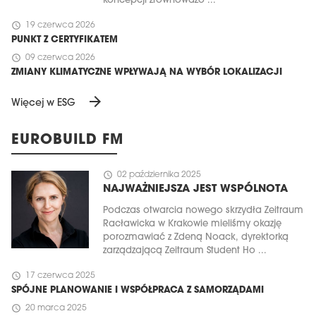
koncepcji zrównoważo ...
schedule
19 czerwca 2026
PUNKT Z CERTYFIKATEM
schedule
09 czerwca 2026
ZMIANY KLIMATYCZNE WPŁYWAJĄ NA WYBÓR LOKALIZACJI
arrow_forward
Więcej w ESG
EUROBUILD FM
schedule
02 października 2025
NAJWAŻNIEJSZA JEST WSPÓLNOTA
Podczas otwarcia nowego skrzydła Zeitraum
Racławicka w Krakowie mieliśmy okazję
porozmawiać z Zdeną Noack, dyrektorką
zarządzającą Zeitraum Student Ho ...
schedule
17 czerwca 2025
SPÓJNE PLANOWANIE I WSPÓŁPRACA Z SAMORZĄDAMI
schedule
20 marca 2025