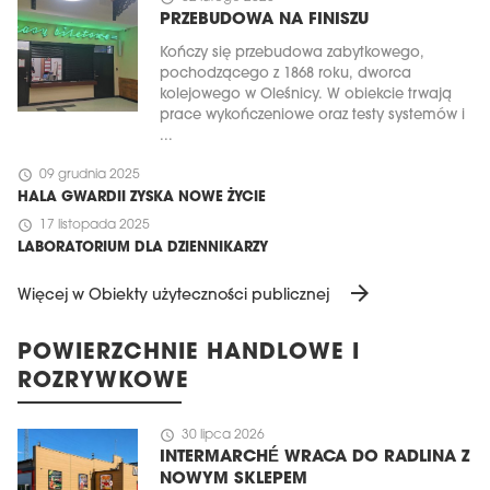
PRZEBUDOWA NA FINISZU
Kończy się przebudowa zabytkowego,
pochodzącego z 1868 roku, dworca
kolejowego w Oleśnicy. W obiekcie trwają
prace wykończeniowe oraz testy systemów i
...
schedule
09 grudnia 2025
HALA GWARDII ZYSKA NOWE ŻYCIE
schedule
17 listopada 2025
LABORATORIUM DLA DZIENNIKARZY
arrow_forward
Więcej w Obiekty użyteczności publicznej
POWIERZCHNIE HANDLOWE I
ROZRYWKOWE
schedule
30 lipca 2026
INTERMARCHÉ WRACA DO RADLINA Z
NOWYM SKLEPEM