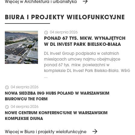
arrow_forward
Więcej w Architektura i urbanistyka
BIURA I PROJEKTY WIELOFUNKCYJNE
schedule
04 sierpnia 2026
PONAD 67 TYS. MKW. WYNAJĘTYCH
W DL INVEST PARK BIELSKO-BIAŁA
DL Invest Group podpisała w ostatnich
miesiącach umowy najmu obejmujące
ponad 67 tys. mkw. powierzchni w
kompleksie DL Invest Park Bielsko-Biała. Wśró
...
schedule
04 sierpnia 2026
NOWA SIEDZIBA ING HUBS POLAND W WARSZAWSKIM
BIUROWCU THE FORM
schedule
04 sierpnia 2026
NOWE CENTRUM KONFERENCYJNE W WARSZAWSKIM
KOMPLEKSIE DIUNA
arrow_forward
Więcej w Biura i projekty wielofunkcyjne