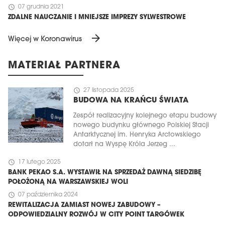
schedule
07 grudnia 2021
ZDALNE NAUCZANIE I MNIEJSZE IMPREZY SYLWESTROWE
arrow_forward
Więcej w Koronawirus
MATERIAŁ PARTNERA
schedule
27 listopada 2025
BUDOWA NA KRAŃCU ŚWIATA
Zespół realizacyjny kolejnego etapu budowy
nowego budynku głównego Polskiej Stacji
Antarktycznej im. Henryka Arctowskiego
dotarł na Wyspę Króla Jerzeg ...
schedule
17 lutego 2025
BANK PEKAO S.A. WYSTAWIŁ NA SPRZEDAŻ DAWNĄ SIEDZIBĘ
POŁOŻONĄ NA WARSZAWSKIEJ WOLI
schedule
07 października 2024
REWITALIZACJA ZAMIAST NOWEJ ZABUDOWY –
ODPOWIEDZIALNY ROZWÓJ W CITY POINT TARGÓWEK