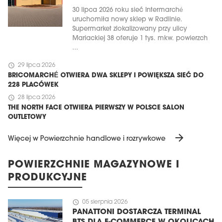
30 lipca 2026 roku sieć Intermarché
uruchomiła nowy sklep w Radlinie.
Supermarket zlokalizowany przy ulicy
Mariackiej 38 oferuje 1 tys. mkw. powierzch
...
schedule
29 lipca 2026
BRICOMARCHÉ OTWIERA DWA SKLEPY I POWIĘKSZA SIEĆ DO
228 PLACÓWEK
schedule
28 lipca 2026
THE NORTH FACE OTWIERA PIERWSZY W POLSCE SALON
OUTLETOWY
arrow_forward
Więcej w Powierzchnie handlowe i rozrywkowe
POWIERZCHNIE MAGAZYNOWE I
PRODUKCYJNE
schedule
05 sierpnia 2026
PANATTONI DOSTARCZA TERMINAL