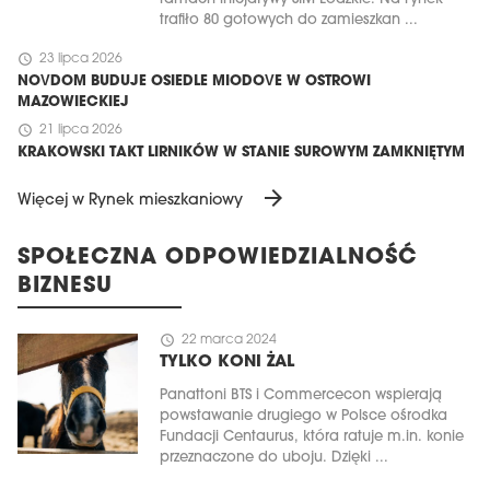
trafiło 80 gotowych do zamieszkan ...
schedule
23 lipca 2026
NOVDOM BUDUJE OSIEDLE MIODOVE W OSTROWI
MAZOWIECKIEJ
schedule
21 lipca 2026
KRAKOWSKI TAKT LIRNIKÓW W STANIE SUROWYM ZAMKNIĘTYM
arrow_forward
Więcej w Rynek mieszkaniowy
SPOŁECZNA ODPOWIEDZIALNOŚĆ
BIZNESU
schedule
22 marca 2024
TYLKO KONI ŻAL
Panattoni BTS i Commercecon wspierają
powstawanie drugiego w Polsce ośrodka
Fundacji Centaurus, która ratuje m.in. konie
przeznaczone do uboju. Dzięki ...