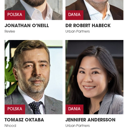
POLSKA
DANIA
JONATHAN O'NEILL
DR ROBERT HABECK
Revive
Urban Partners
POLSKA
DANIA
TOMASZ OKTABA
JENNIFER ANDERSSON
Nhood
Urban Partners