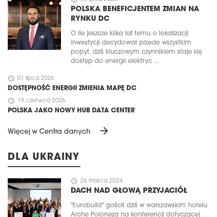
POLSKA BENEFICJENTEM ZMIAN NA
RYNKU DC
O ile jeszcze kilka lat temu o lokalizacji
inwestycji decydował przede wszystkim
popyt, dziś kluczowym czynnikiem staje się
dostęp do energii elektryc ...
schedule
01 lipca 2026
DOSTĘPNOŚĆ ENERGII ZMIENIA MAPĘ DC
schedule
19 czerwca 2026
POLSKA JAKO NOWY HUB DATA CENTER
arrow_forward
Więcej w Centra danych
DLA UKRAINY
schedule
26 marca 2024
DACH NAD GŁOWĄ PRZYJACIÓŁ
"Eurobuild" gościł dziś w warszawskim hotelu
Arche Poloneza na konferencji dotyczącej