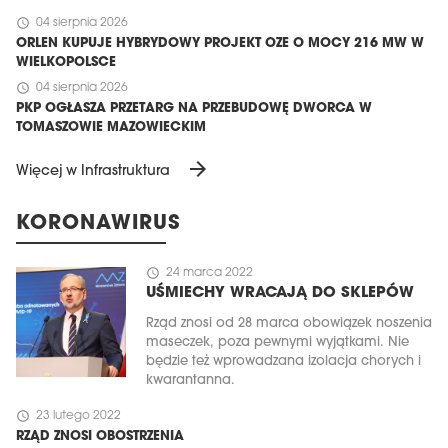
schedule
04 sierpnia 2026
ORLEN KUPUJE HYBRYDOWY PROJEKT OZE O MOCY 216 MW W
WIELKOPOLSCE
schedule
04 sierpnia 2026
PKP OGŁASZA PRZETARG NA PRZEBUDOWĘ DWORCA W
TOMASZOWIE MAZOWIECKIM
arrow_forward
Więcej w Infrastruktura
KORONAWIRUS
schedule
24 marca 2022
UŚMIECHY WRACAJĄ DO SKLEPÓW
Rząd znosi od 28 marca obowiązek noszenia
maseczek, poza pewnymi wyjątkami. Nie
będzie też wprowadzana izolacja chorych i
kwarantanna.
schedule
23 lutego 2022
RZĄD ZNOSI OBOSTRZENIA