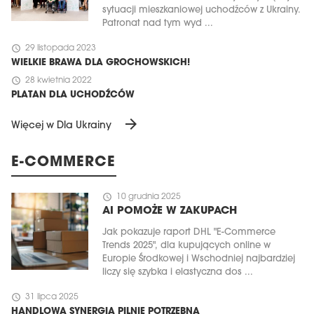
sytuacji mieszkaniowej uchodźców z Ukrainy.
Patronat nad tym wyd ...
schedule
29 listopada 2023
WIELKIE BRAWA DLA GROCHOWSKICH!
schedule
28 kwietnia 2022
PLATAN DLA UCHODŹCÓW
arrow_forward
Więcej w Dla Ukrainy
E-COMMERCE
schedule
10 grudnia 2025
AI POMOŻE W ZAKUPACH
Jak pokazuje raport DHL "E-Commerce
Trends 2025", dla kupujących online w
Europie Środkowej i Wschodniej najbardziej
liczy się szybka i elastyczna dos ...
schedule
31 lipca 2025
HANDLOWA SYNERGIA PILNIE POTRZEBNA