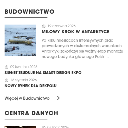
BUDOWNICTWO
schedule
19 czerwca 2026
MILOWY KROK W ANTARKTYCE
Po kilku miesiącach intensywnych prac
prowadzonych w ekstremalnych warunkach
Antarktyki zakończył się ważny etap montażu
nowego budynku głównego Polsk ...
schedule
09 kwietnia 2026
SIGNET ZBUDUJE NA SMART DESIGN EXPO
schedule
16 stycznia 2026
NOWY RYNEK DLA DEKPOLU
arrow_forward
Więcej w Budownictwo
CENTRA DANYCH
schedule
08 lipca 2026