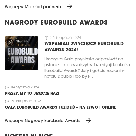
arrow_forward
Więcej w Materiał partnera
NAGRODY EUROBUILD AWARDS
schedule
26 listopada 2024
WSPANIALI ZWYCIĘZCY EUROBUILD
AWARDS 2024!
Uroczysta Gala przyniosła odpowiedź na
pytanie – kto zwyciężył w 14. edycji konkursu
Eurobuild Awards? Jury i goście zebrani w
hotelu Double Tree by H ...
schedule
04 stycznia 2024
PRZEŻYJMY TO JESZCZE RAZ!
schedule
20 listopada 2023
GALA EUROBUILD AWARDS JUŻ DZIŚ – NA ŻYWO I ONLINE!
arrow_forward
Więcej w Nagrody Eurobuild Awards