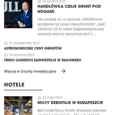
schedule
04 grudnia 2025
HANDLÓWKA CZUJE GRUNT POD
NOGAMI
Jak podaje JLL w raporcie „GRUNTowne
spojrzenie na rynek nieruchomości”, pięć
ostatnich lat to okres bezprecedensowej
ewolucji sektora nieruchomości h ...
schedule
01 października 2025
ASTRONOMICZNE CENY GRUNTÓW
schedule
04 września 2025
FRIGO LOGISTICS ZAINWESTUJE W RADOMSKU
arrow_forward
Więcej w Grunty inwestycyjne
HOTELE
schedule
22 maja 2026
MOXY DEBIUTUJE W BUDAPESZCIE
Sieć hoteli Moxy Hotels otworzyła pierwszy