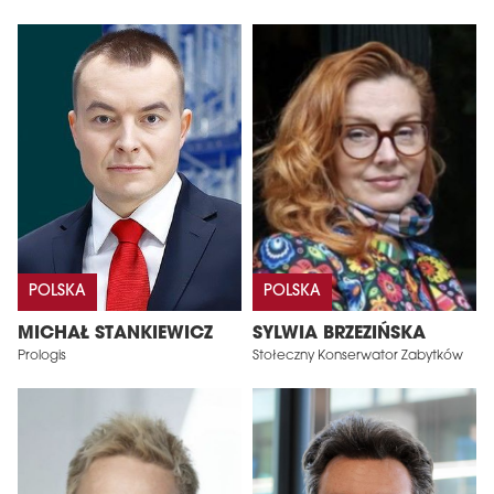
POLSKA
POLSKA
MICHAŁ STANKIEWICZ
SYLWIA BRZEZIŃSKA
Prologis
Stołeczny Konserwator Zabytków