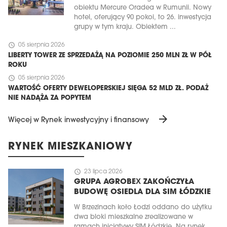
obiektu Mercure Oradea w Rumunii. Nowy
hotel, oferujący 90 pokoi, to 26. inwestycja
grupy w tym kraju. Obiektem ...
schedule
05 sierpnia 2026
LIBERTY TOWER ZE SPRZEDAŻĄ NA POZIOMIE 250 MLN ZŁ W PÓŁ
ROKU
schedule
05 sierpnia 2026
WARTOŚĆ OFERTY DEWELOPERSKIEJ SIĘGA 52 MLD ZŁ. PODAŻ
NIE NADĄŻA ZA POPYTEM
arrow_forward
Więcej w Rynek inwestycyjny i finansowy
RYNEK MIESZKANIOWY
schedule
23 lipca 2026
GRUPA AGROBEX ZAKOŃCZYŁA
BUDOWĘ OSIEDLA DLA SIM ŁÓDZKIE
W Brzezinach koło Łodzi oddano do użytku
dwa bloki mieszkalne zrealizowane w
ramach inicjatywy SIM Łódzkie. Na rynek