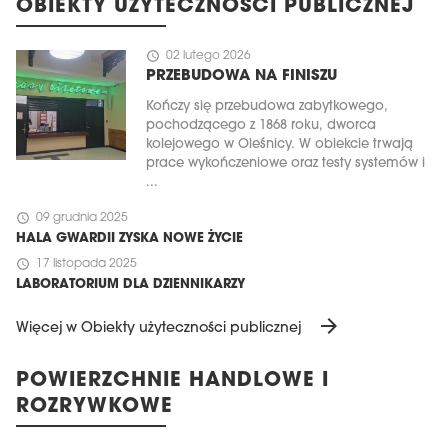
OBIEKTY UŻYTECZNOŚCI PUBLICZNEJ
schedule
02 lutego 2026
PRZEBUDOWA NA FINISZU
Kończy się przebudowa zabytkowego,
pochodzącego z 1868 roku, dworca
kolejowego w Oleśnicy. W obiekcie trwają
prace wykończeniowe oraz testy systemów i
...
schedule
09 grudnia 2025
HALA GWARDII ZYSKA NOWE ŻYCIE
schedule
17 listopada 2025
LABORATORIUM DLA DZIENNIKARZY
arrow_forward
Więcej w Obiekty użyteczności publicznej
POWIERZCHNIE HANDLOWE I
ROZRYWKOWE