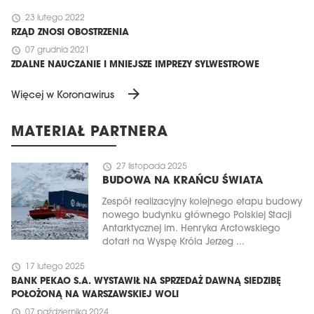
schedule
23 lutego 2022
RZĄD ZNOSI OBOSTRZENIA
schedule
07 grudnia 2021
ZDALNE NAUCZANIE I MNIEJSZE IMPREZY SYLWESTROWE
arrow_forward
Więcej w Koronawirus
MATERIAŁ PARTNERA
schedule
27 listopada 2025
BUDOWA NA KRAŃCU ŚWIATA
Zespół realizacyjny kolejnego etapu budowy
nowego budynku głównego Polskiej Stacji
Antarktycznej im. Henryka Arctowskiego
dotarł na Wyspę Króla Jerzeg ...
schedule
17 lutego 2025
BANK PEKAO S.A. WYSTAWIŁ NA SPRZEDAŻ DAWNĄ SIEDZIBĘ
POŁOŻONĄ NA WARSZAWSKIEJ WOLI
schedule
07 października 2024