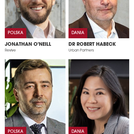
POLSKA
DANIA
JONATHAN O'NEILL
DR ROBERT HABECK
Revive
Urban Partners
POLSKA
DANIA