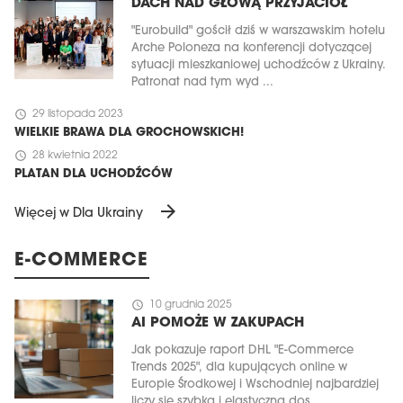
DACH NAD GŁOWĄ PRZYJACIÓŁ
"Eurobuild" gościł dziś w warszawskim hotelu
Arche Poloneza na konferencji dotyczącej
sytuacji mieszkaniowej uchodźców z Ukrainy.
Patronat nad tym wyd ...
schedule
29 listopada 2023
WIELKIE BRAWA DLA GROCHOWSKICH!
schedule
28 kwietnia 2022
PLATAN DLA UCHODŹCÓW
arrow_forward
Więcej w Dla Ukrainy
E-COMMERCE
schedule
10 grudnia 2025
AI POMOŻE W ZAKUPACH
Jak pokazuje raport DHL "E-Commerce
Trends 2025", dla kupujących online w
Europie Środkowej i Wschodniej najbardziej
liczy się szybka i elastyczna dos ...