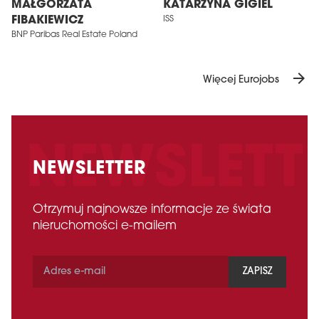
MAŁGORZATA
KATARZYNA GIGIEL
FIBAKIEWICZ
ISS
BNP Paribas Real Estate Poland
arrow_forward
Więcej Eurojobs
NEWSLETTER
Otrzymuj najnowsze informacje ze świata
nieruchomości e-mailem
ZAPISZ