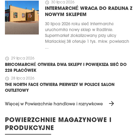
schedule
30 lipca 2026
INTERMARCHÉ WRACA DO RADLINA Z
NOWYM SKLEPEM
30 lipca 2026 roku sieć Intermarché
uruchomiła nowy sklep w Radlinie.
Supermarket zlokalizowany przy ulicy
Mariackiej 38 oferuje 1 tys. mkw. powierzch
...
schedule
29 lipca 2026
BRICOMARCHÉ OTWIERA DWA SKLEPY I POWIĘKSZA SIEĆ DO
228 PLACÓWEK
schedule
28 lipca 2026
THE NORTH FACE OTWIERA PIERWSZY W POLSCE SALON
OUTLETOWY
arrow_forward
Więcej w Powierzchnie handlowe i rozrywkowe
POWIERZCHNIE MAGAZYNOWE I
PRODUKCYJNE