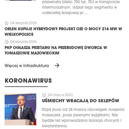
przewiozła blisko 790 tys. TEU w transporcie
intermodalnym. Udział tego segmentu w
całkowitej kolejowej pr ...
schedule
04 sierpnia 2026
ORLEN KUPUJE HYBRYDOWY PROJEKT OZE O MOCY 216 MW W
WIELKOPOLSCE
schedule
04 sierpnia 2026
PKP OGŁASZA PRZETARG NA PRZEBUDOWĘ DWORCA W
TOMASZOWIE MAZOWIECKIM
arrow_forward
Więcej w Infrastruktura
KORONAWIRUS
schedule
24 marca 2022
UŚMIECHY WRACAJĄ DO SKLEPÓW
Rząd znosi od 28 marca obowiązek noszenia
maseczek, poza pewnymi wyjątkami. Nie
będzie też wprowadzana izolacja chorych i
kwarantanna.