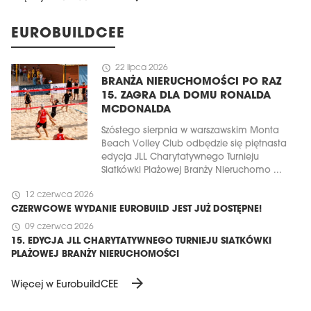
EUROBUILDCEE
schedule
22 lipca 2026
BRANŻA NIERUCHOMOŚCI PO RAZ
15. ZAGRA DLA DOMU RONALDA
MCDONALDA
Szóstego sierpnia w warszawskim Monta
Beach Volley Club odbędzie się piętnasta
edycja JLL Charytatywnego Turnieju
Siatkówki Plażowej Branży Nieruchomo ...
schedule
12 czerwca 2026
CZERWCOWE WYDANIE EUROBUILD JEST JUŻ DOSTĘPNE!
schedule
09 czerwca 2026
15. EDYCJA JLL CHARYTATYWNEGO TURNIEJU SIATKÓWKI
PLAŻOWEJ BRANŻY NIERUCHOMOŚCI
arrow_forward
Więcej w EurobuildCEE