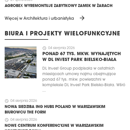
schedule
27 lipca 2026
AGROBEX WYREMONTUJE ZABYTKOWY ZAMEK W ŻARACH
arrow_forward
Więcej w Architektura i urbanistyka
BIURA I PROJEKTY WIELOFUNKCYJNE
schedule
04 sierpnia 2026
PONAD 67 TYS. MKW. WYNAJĘTYCH
W DL INVEST PARK BIELSKO-BIAŁA
DL Invest Group podpisała w ostatnich
miesiącach umowy najmu obejmujące
ponad 67 tys. mkw. powierzchni w
kompleksie DL Invest Park Bielsko-Biała. Wśró
...
schedule
04 sierpnia 2026
NOWA SIEDZIBA ING HUBS POLAND W WARSZAWSKIM
BIUROWCU THE FORM
schedule
04 sierpnia 2026
NOWE CENTRUM KONFERENCYJNE W WARSZAWSKIM