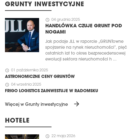
GRUNTY INWESTYCYJNE
schedule
04 grudnia 2025
HANDLÓWKA CZUJE GRUNT POD
NOGAMI
Jak podaje JLL w raporcie „GRUNTowne
spojrzenie na rynek nieruchomości”, pięć
ostatnich lat to okres bezprecedensowej
ewolucji sektora nieruchomości h ...
schedule
01 października 2025
ASTRONOMICZNE CENY GRUNTÓW
schedule
04 września 2025
FRIGO LOGISTICS ZAINWESTUJE W RADOMSKU
arrow_forward
Więcej w Grunty inwestycyjne
HOTELE
schedule
22 maja 2026