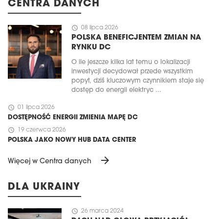
CENTRA DANYCH
schedule
08 lipca 2026
POLSKA BENEFICJENTEM ZMIAN NA
RYNKU DC
O ile jeszcze kilka lat temu o lokalizacji
inwestycji decydował przede wszystkim
popyt, dziś kluczowym czynnikiem staje się
dostęp do energii elektryc ...
schedule
01 lipca 2026
DOSTĘPNOŚĆ ENERGII ZMIENIA MAPĘ DC
schedule
19 czerwca 2026
POLSKA JAKO NOWY HUB DATA CENTER
arrow_forward
Więcej w Centra danych
DLA UKRAINY
schedule
26 marca 2024