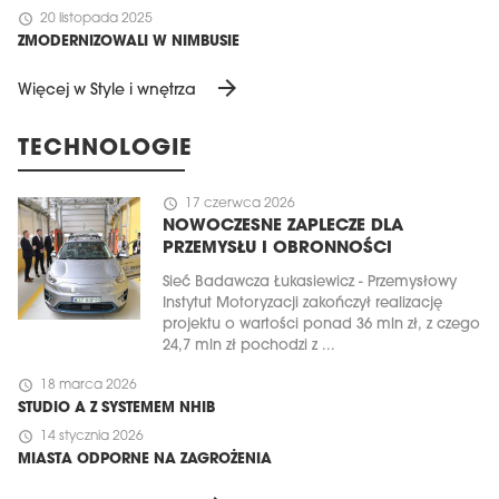
schedule
20 listopada 2025
ZMODERNIZOWALI W NIMBUSIE
arrow_forward
Więcej w Style i wnętrza
TECHNOLOGIE
schedule
17 czerwca 2026
NOWOCZESNE ZAPLECZE DLA
PRZEMYSŁU I OBRONNOŚCI
Sieć Badawcza Łukasiewicz - Przemysłowy
Instytut Motoryzacji zakończył realizację
projektu o wartości ponad 36 mln zł, z czego
24,7 mln zł pochodzi z ...
schedule
18 marca 2026
STUDIO A Z SYSTEMEM NHIB
schedule
14 stycznia 2026
MIASTA ODPORNE NA ZAGROŻENIA