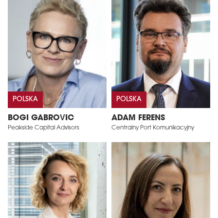
POLSKA
POLSKA
BOGI GABROVIC
ADAM FERENS
Peakside Capital Advisors
Centralny Port Komunikacyjny