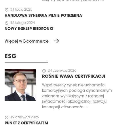
schedule
31 lipca 2025
HANDLOWA SYNERGIA PILNIE POTRZEBNA
schedule
16 lutego 2024
NOWY E-SKLEP BIEDRONKI
arrow_forward
Więcej w E-commerce
ESG
schedule
24 czerwca 2026
ROŚNIE WAGA CERTYFIKACJI
Współczesny rynek nieruchomości
komercyjnych podlega dynamicznym
zmianom wynikającym z rosnącej
świadomości ekologicznej, rozwoju
koncepcji zrównoważo ...
schedule
19 czerwca 2026
PUNKT Z CERTYFIKATEM