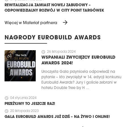
REWITALIZACJA ZAMIAST NOWEJ ZABUDOWY –
ODPOWIEDZIALNY ROZWÓJ W CITY POINT TARGÓWEK
arrow_forward
Więcej w Materiał partnera
NAGRODY EUROBUILD AWARDS
schedule
26 listopada 2024
WSPANIALI ZWYCIĘZCY EUROBUILD
AWARDS 2024!
Uroczysta Gala przyniosła odpowiedź na
pytanie – kto zwyciężył w 14. edycji konkursu
Eurobuild Awards? Jury i goście zebrani w
hotelu Double Tree by H ...
schedule
04 stycznia 2024
PRZEŻYJMY TO JESZCZE RAZ!
schedule
20 listopada 2023
GALA EUROBUILD AWARDS JUŻ DZIŚ – NA ŻYWO I ONLINE!