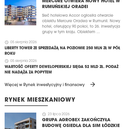
MERCURE OTWIERA NOWY HOTEL W
RUMUŃSKIEJ ORADEI
Sieć hotelowa Accor ogłosiła otwarcie
obiektu Mercure Oradea w Rumunii. Nowy
hotel, oferujący 90 pokoi, to 26. inwestycja
grupy w tym kraju. Obiektem ...
schedule
05 sierpnia 2026
LIBERTY TOWER ZE SPRZEDAŻĄ NA POZIOMIE 250 MLN ZŁ W PÓŁ
ROKU
schedule
05 sierpnia 2026
WARTOŚĆ OFERTY DEWELOPERSKIEJ SIĘGA 52 MLD ZŁ. PODAŻ
NIE NADĄŻA ZA POPYTEM
arrow_forward
Więcej w Rynek inwestycyjny i finansowy
RYNEK MIESZKANIOWY
schedule
23 lipca 2026
GRUPA AGROBEX ZAKOŃCZYŁA
BUDOWĘ OSIEDLA DLA SIM ŁÓDZKIE