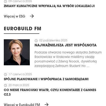
schedule
09 czerwca 2026
ZMIANY KLIMATYCZNE WPŁYWAJĄ NA WYBÓR LOKALIZACJI
arrow_forward
Więcej w ESG
EUROBUILD FM
schedule
02 października 2025
NAJWAŻNIEJSZA JEST WSPÓLNOTA
Podczas otwarcia nowego skrzydła Zeitraum
Racławicka w Krakowie mieliśmy okazję
porozmawiać z Zdeną Noack, dyrektorką
zarządzającą Zeitraum Student Ho ...
schedule
17 czerwca 2025
SPÓJNE PLANOWANIE I WSPÓŁPRACA Z SAMORZĄDAMI
schedule
20 marca 2025
CO NIESIE FRANCUSKI WIATR, CZYLI KOMENTARZE Z CANNES
CZ.3
arrow_forward
Więcej w Eurobuild FM