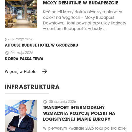
MOXY DEBIUTUJE W BUDAPESZCIE
Sieć hoteli Moxy Hotels otworzyła pierwszy
obiekt na Węgrzech – Moxy Budapest
Downtown. Hotel powstał przy ulicy Kazinczy
w centrum Budapesztu, w budy ...
schedule
07 maja 2026
AHOUSE BUDUJE HOTEL W GRODZISKU
schedule
04 maja 2026
DOBRA PASSA TRWA
arrow_forward
Więcej w Hotele
INFRASTRUKTURA
schedule
05 sierpnia 2026
TRANSPORT INTERMODALNY
WZMACNIA POZYCJĘ POLSKI NA
LOGISTYCZNEJ MAPIE EUROPY
W pierwszym kwartale 2026 roku polska kolej