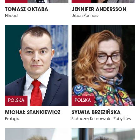
TOMASZ OKTABA
JENNIFER ANDERSSON
Nhood
Urban Partners
POLSKA
POLSKA
MICHAŁ STANKIEWICZ
SYLWIA BRZEZIŃSKA
Prologis
Stołeczny Konserwator Zabytków