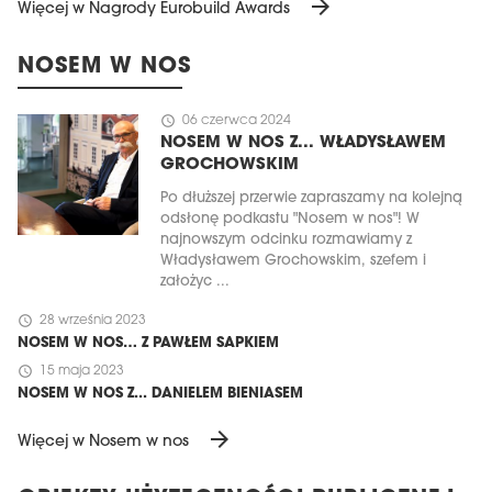
arrow_forward
Więcej w Nagrody Eurobuild Awards
NOSEM W NOS
schedule
06 czerwca 2024
NOSEM W NOS Z... WŁADYSŁAWEM
GROCHOWSKIM
Po dłuższej przerwie zapraszamy na kolejną
odsłonę podkastu "Nosem w nos"! W
najnowszym odcinku rozmawiamy z
Władysławem Grochowskim, szefem i
założyc ...
schedule
28 września 2023
NOSEM W NOS… Z PAWŁEM SAPKIEM
schedule
15 maja 2023
NOSEM W NOS Z... DANIELEM BIENIASEM
arrow_forward
Więcej w Nosem w nos