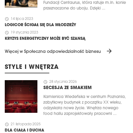
Fundacji Centaurus, która ratuje m.in. konie
przeznaczone do uboju. Dzięki ...
schedule
14 lipca 2023
LOGICOR ŚCIGAŁ SIĘ DLA MŁODZIEŻY
schedule
19 stycznia 2023
KRYZYS ENERGETYCZNY MOŻE BYĆ SZANSĄ
arrow_forward
Więcej w Społeczna odpowiedzialność biznesu
STYLE I WNĘTRZA
schedule
28 stycznia 2026
SECESJA ZE SMAKIEM
Kamienica Wiedeńska w centrum Poznania,
zabytkowy budynek z początku XX wieku,
odzyskała nowe życie. Wnętrza nowego
food hallu zaprojektowały pracowni ...
schedule
21 listopada 2025
DLA CIAŁA I DUCHA