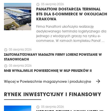
schedule
05 sierpnia 2026
PANATTONI DOSTARCZA TERMINAL
BTS DLA E-COMMERCE W OKOLICACH
KRAKOWA
Firma Panattoni ukończyła realizację
dedykowanego terminala logistycznego dla
jednego z wiodących graczy na rynku e-
commerce. W ramach kompleksu Panat ...
schedule
05 sierpnia 2026
ZAUTOMATYZOWANY MAGAZYN FIRMY LORENZ POWSTANIE W
STANOWICACH
schedule
05 sierpnia 2026
M4B WYNAJMUJE POWIERZCHNIĘ W MLP PRUSZKÓW II
arrow_forward
Więcej w Powierzchnie magazynowe i produkcyjne
RYNEK INWESTYCYJNY I FINANSOWY
schedule
05 sierpnia 2026