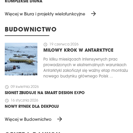
KOMPLEKSIE DIUNA
arrow_forward
Więcej w Biura i projekty wielofunkcyjne
BUDOWNICTWO
schedule
19 czerwca 2026
MILOWY KROK W ANTARKTYCE
Po kilku miesiącach intensywnych prac
prowadzonych w ekstremalnych warunkach
Antarktyki zakończył się ważny etap montażu
nowego budynku głównego Polsk ...
schedule
09 kwietnia 2026
SIGNET ZBUDUJE NA SMART DESIGN EXPO
schedule
16 stycznia 2026
NOWY RYNEK DLA DEKPOLU
arrow_forward
Więcej w Budownictwo