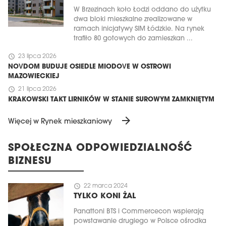
W Brzezinach koło Łodzi oddano do użytku
dwa bloki mieszkalne zrealizowane w
ramach inicjatywy SIM Łódzkie. Na rynek
trafiło 80 gotowych do zamieszkan ...
schedule
23 lipca 2026
NOVDOM BUDUJE OSIEDLE MIODOVE W OSTROWI
MAZOWIECKIEJ
schedule
21 lipca 2026
KRAKOWSKI TAKT LIRNIKÓW W STANIE SUROWYM ZAMKNIĘTYM
arrow_forward
Więcej w Rynek mieszkaniowy
SPOŁECZNA ODPOWIEDZIALNOŚĆ
BIZNESU
schedule
22 marca 2024
TYLKO KONI ŻAL
Panattoni BTS i Commercecon wspierają
powstawanie drugiego w Polsce ośrodka