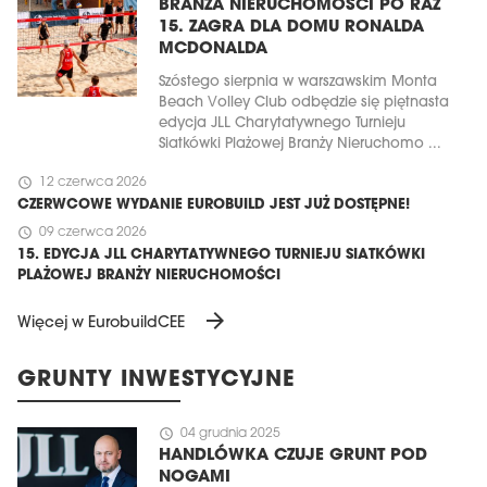
BRANŻA NIERUCHOMOŚCI PO RAZ
15. ZAGRA DLA DOMU RONALDA
MCDONALDA
Szóstego sierpnia w warszawskim Monta
Beach Volley Club odbędzie się piętnasta
edycja JLL Charytatywnego Turnieju
Siatkówki Plażowej Branży Nieruchomo ...
schedule
12 czerwca 2026
CZERWCOWE WYDANIE EUROBUILD JEST JUŻ DOSTĘPNE!
schedule
09 czerwca 2026
15. EDYCJA JLL CHARYTATYWNEGO TURNIEJU SIATKÓWKI
PLAŻOWEJ BRANŻY NIERUCHOMOŚCI
arrow_forward
Więcej w EurobuildCEE
GRUNTY INWESTYCYJNE
schedule
04 grudnia 2025
HANDLÓWKA CZUJE GRUNT POD
NOGAMI