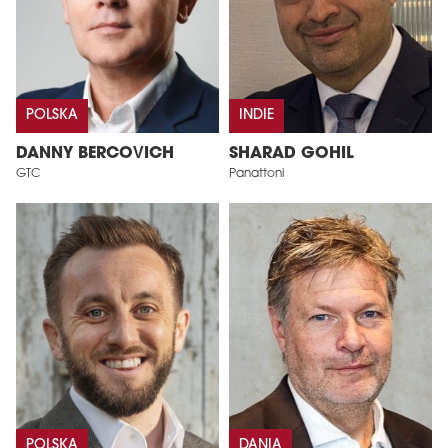
POLSKA
INDIE
DANNY BERCOVICH
SHARAD GOHIL
GTC
Panattoni
POLSKA
DANIA