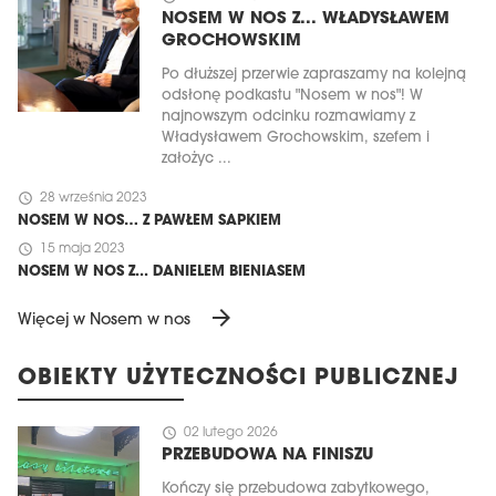
NOSEM W NOS Z... WŁADYSŁAWEM
GROCHOWSKIM
Po dłuższej przerwie zapraszamy na kolejną
odsłonę podkastu "Nosem w nos"! W
najnowszym odcinku rozmawiamy z
Władysławem Grochowskim, szefem i
założyc ...
schedule
28 września 2023
NOSEM W NOS… Z PAWŁEM SAPKIEM
schedule
15 maja 2023
NOSEM W NOS Z... DANIELEM BIENIASEM
arrow_forward
Więcej w Nosem w nos
OBIEKTY UŻYTECZNOŚCI PUBLICZNEJ
schedule
02 lutego 2026
PRZEBUDOWA NA FINISZU
Kończy się przebudowa zabytkowego,