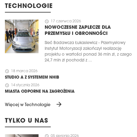
TECHNOLOGIE
schedule
17 czerwca 2026
NOWOCZESNE ZAPLECZE DLA
PRZEMYSŁU I OBRONNOŚCI
Sieć Badawcza Łukasiewicz - Przemysłowy
Instytut Motoryzacji zakończył realizację
projektu o wartości ponad 36 mln zł, z czego
24,7 mln zł pochodzi z ...
schedule
18 marca 2026
STUDIO A Z SYSTEMEM NHIB
schedule
14 stycznia 2026
MIASTA ODPORNE NA ZAGROŻENIA
arrow_forward
Więcej w Technologie
TYLKO U NAS
schedule
05 sierpnia 2026