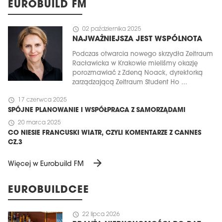
EUROBUILD FM
schedule
02 października 2025
NAJWAŻNIEJSZA JEST WSPÓLNOTA
Podczas otwarcia nowego skrzydła Zeitraum
Racławicka w Krakowie mieliśmy okazję
porozmawiać z Zdeną Noack, dyrektorką
zarządzającą Zeitraum Student Ho ...
schedule
17 czerwca 2025
SPÓJNE PLANOWANIE I WSPÓŁPRACA Z SAMORZĄDAMI
schedule
20 marca 2025
CO NIESIE FRANCUSKI WIATR, CZYLI KOMENTARZE Z CANNES
CZ.3
arrow_forward
Więcej w Eurobuild FM
EUROBUILDCEE
schedule
22 lipca 2026