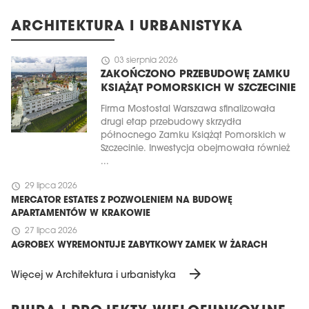
ARCHITEKTURA I URBANISTYKA
schedule
03 sierpnia 2026
ZAKOŃCZONO PRZEBUDOWĘ ZAMKU
KSIĄŻĄT POMORSKICH W SZCZECINIE
Firma Mostostal Warszawa sfinalizowała
drugi etap przebudowy skrzydła
północnego Zamku Książąt Pomorskich w
Szczecinie. Inwestycja obejmowała również
...
schedule
29 lipca 2026
MERCATOR ESTATES Z POZWOLENIEM NA BUDOWĘ
APARTAMENTÓW W KRAKOWIE
schedule
27 lipca 2026
AGROBEX WYREMONTUJE ZABYTKOWY ZAMEK W ŻARACH
arrow_forward
Więcej w Architektura i urbanistyka