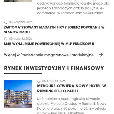
dedykowanego terminala logistycznego dla
jednego z wiodących graczy na rynku e-
commerce. W ramach kompleksu Panat ...
schedule
05 sierpnia 2026
ZAUTOMATYZOWANY MAGAZYN FIRMY LORENZ POWSTANIE W
STANOWICACH
schedule
05 sierpnia 2026
M4B WYNAJMUJE POWIERZCHNIĘ W MLP PRUSZKÓW II
arrow_forward
Więcej w Powierzchnie magazynowe i produkcyjne
RYNEK INWESTYCYJNY I FINANSOWY
schedule
05 sierpnia 2026
MERCURE OTWIERA NOWY HOTEL W
RUMUŃSKIEJ ORADEI
Sieć hotelowa Accor ogłosiła otwarcie
obiektu Mercure Oradea w Rumunii. Nowy
hotel, oferujący 90 pokoi, to 26. inwestycja
grupy w tym kraju. Obiektem ...