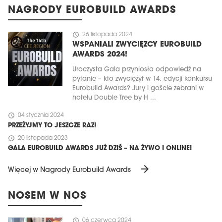
NAGRODY EUROBUILD AWARDS
schedule
26 listopada 2024
WSPANIALI ZWYCIĘZCY EUROBUILD
AWARDS 2024!
Uroczysta Gala przyniosła odpowiedź na
pytanie – kto zwyciężył w 14. edycji konkursu
Eurobuild Awards? Jury i goście zebrani w
hotelu Double Tree by H ...
schedule
04 stycznia 2024
PRZEŻYJMY TO JESZCZE RAZ!
schedule
20 listopada 2023
GALA EUROBUILD AWARDS JUŻ DZIŚ – NA ŻYWO I ONLINE!
arrow_forward
Więcej w Nagrody Eurobuild Awards
NOSEM W NOS
schedule
06 czerwca 2024