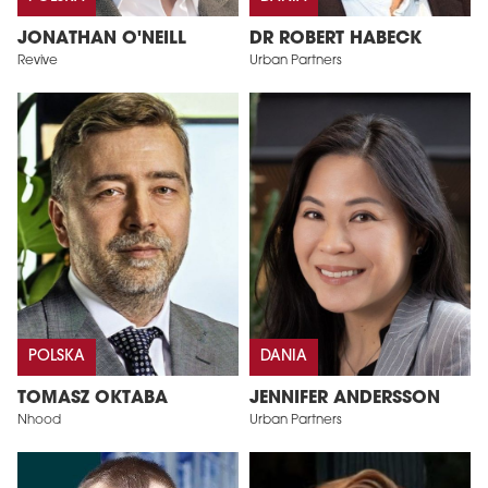
JONATHAN O'NEILL
DR ROBERT HABECK
Revive
Urban Partners
POLSKA
DANIA
TOMASZ OKTABA
JENNIFER ANDERSSON
Nhood
Urban Partners