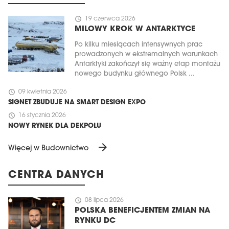
schedule
19 czerwca 2026
MILOWY KROK W ANTARKTYCE
Po kilku miesiącach intensywnych prac
prowadzonych w ekstremalnych warunkach
Antarktyki zakończył się ważny etap montażu
nowego budynku głównego Polsk ...
schedule
09 kwietnia 2026
SIGNET ZBUDUJE NA SMART DESIGN EXPO
schedule
16 stycznia 2026
NOWY RYNEK DLA DEKPOLU
arrow_forward
Więcej w Budownictwo
CENTRA DANYCH
schedule
08 lipca 2026
POLSKA BENEFICJENTEM ZMIAN NA
RYNKU DC