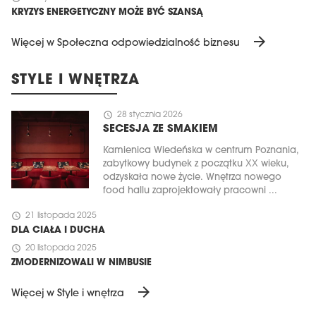
KRYZYS ENERGETYCZNY MOŻE BYĆ SZANSĄ
arrow_forward
Więcej w Społeczna odpowiedzialność biznesu
STYLE I WNĘTRZA
schedule
28 stycznia 2026
SECESJA ZE SMAKIEM
Kamienica Wiedeńska w centrum Poznania,
zabytkowy budynek z początku XX wieku,
odzyskała nowe życie. Wnętrza nowego
food hallu zaprojektowały pracowni ...
schedule
21 listopada 2025
DLA CIAŁA I DUCHA
schedule
20 listopada 2025
ZMODERNIZOWALI W NIMBUSIE
arrow_forward
Więcej w Style i wnętrza