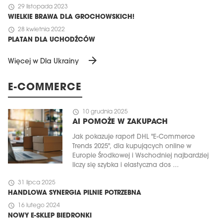
schedule
29 listopada 2023
WIELKIE BRAWA DLA GROCHOWSKICH!
schedule
28 kwietnia 2022
PLATAN DLA UCHODŹCÓW
arrow_forward
Więcej w Dla Ukrainy
E-COMMERCE
schedule
10 grudnia 2025
AI POMOŻE W ZAKUPACH
Jak pokazuje raport DHL "E-Commerce
Trends 2025", dla kupujących online w
Europie Środkowej i Wschodniej najbardziej
liczy się szybka i elastyczna dos ...
schedule
31 lipca 2025
HANDLOWA SYNERGIA PILNIE POTRZEBNA
schedule
16 lutego 2024
NOWY E-SKLEP BIEDRONKI