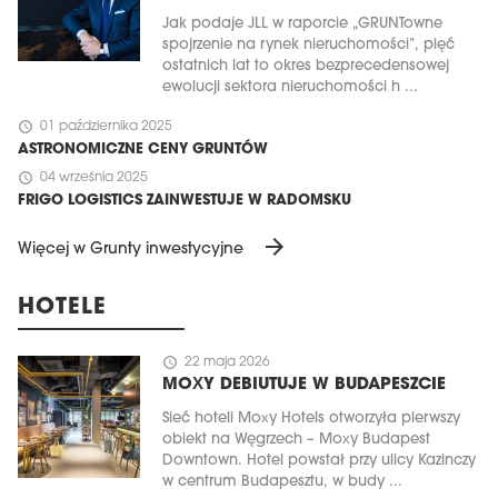
Jak podaje JLL w raporcie „GRUNTowne
spojrzenie na rynek nieruchomości”, pięć
ostatnich lat to okres bezprecedensowej
ewolucji sektora nieruchomości h ...
schedule
01 października 2025
ASTRONOMICZNE CENY GRUNTÓW
schedule
04 września 2025
FRIGO LOGISTICS ZAINWESTUJE W RADOMSKU
arrow_forward
Więcej w Grunty inwestycyjne
HOTELE
schedule
22 maja 2026
MOXY DEBIUTUJE W BUDAPESZCIE
Sieć hoteli Moxy Hotels otworzyła pierwszy
obiekt na Węgrzech – Moxy Budapest
Downtown. Hotel powstał przy ulicy Kazinczy
w centrum Budapesztu, w budy ...