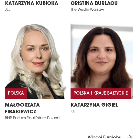
KATARZYNA KUBICKA
CRISTINA BURLACU
JLL
The Westin Warsaw
POLSKA
POLSKA I KRAJE BAŁTYCKIE
MAŁGORZATA
KATARZYNA GIGIEL
FIBAKIEWICZ
ISS
BNP Paribas Real Estate Poland
arrow_forward
Więcej Eurojobs