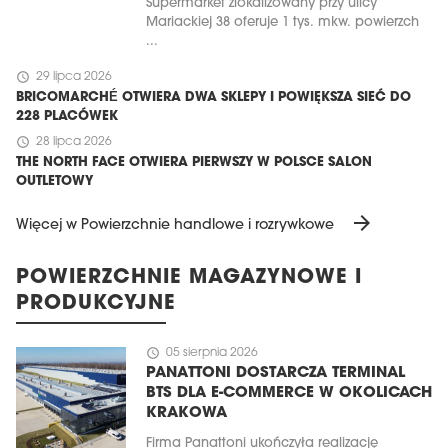
Supermarket zlokalizowany przy ulicy
Mariackiej 38 oferuje 1 tys. mkw. powierzch
...
schedule
29 lipca 2026
BRICOMARCHÉ OTWIERA DWA SKLEPY I POWIĘKSZA SIEĆ DO
228 PLACÓWEK
schedule
28 lipca 2026
THE NORTH FACE OTWIERA PIERWSZY W POLSCE SALON
OUTLETOWY
arrow_forward
Więcej w Powierzchnie handlowe i rozrywkowe
POWIERZCHNIE MAGAZYNOWE I
PRODUKCYJNE
schedule
05 sierpnia 2026
PANATTONI DOSTARCZA TERMINAL
BTS DLA E-COMMERCE W OKOLICACH
KRAKOWA
Firma Panattoni ukończyła realizację