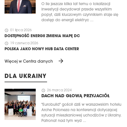
O ile jeszcze kilka lat temu o lokalizacji
inwestycji decydował przede wszystkim
popyt, dziś kluczowym czynnikiem staje się
dostęp do energii elektryc ...
schedule
01 lipca 2026
DOSTĘPNOŚĆ ENERGII ZMIENIA MAPĘ DC
schedule
19 czerwca 2026
POLSKA JAKO NOWY HUB DATA CENTER
arrow_forward
Więcej w Centra danych
DLA UKRAINY
schedule
26 marca 2024
DACH NAD GŁOWĄ PRZYJACIÓŁ
"Eurobuild" gościł dziś w warszawskim hotelu
Arche Poloneza na konferencji dotyczącej
sytuacji mieszkaniowej uchodźców z Ukrainy.
Patronat nad tym wyd ...