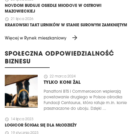
NOVDOM BUDUJE OSIEDLE MIODOVE W OSTROWI
MAZOWIECKIEJ
schedule
21 lipca 2026
KRAKOWSKI TAKT LIRNIKÓW W STANIE SUROWYM ZAMKNIĘTYM
arrow_forward
Więcej w Rynek mieszkaniowy
SPOŁECZNA ODPOWIEDZIALNOŚĆ
BIZNESU
schedule
22 marca 2024
TYLKO KONI ŻAL
Panattoni BTS i Commercecon wspierają
powstawanie drugiego w Polsce ośrodka
Fundacji Centaurus, która ratuje m.in. konie
przeznaczone do uboju. Dzięki ...
schedule
14 lipca 2023
LOGICOR ŚCIGAŁ SIĘ DLA MŁODZIEŻY
schedule
19 stycznia 2023