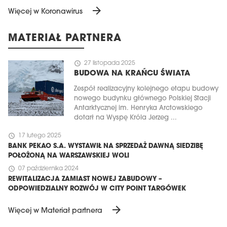
arrow_forward
Więcej w Koronawirus
MATERIAŁ PARTNERA
schedule
27 listopada 2025
BUDOWA NA KRAŃCU ŚWIATA
Zespół realizacyjny kolejnego etapu budowy
nowego budynku głównego Polskiej Stacji
Antarktycznej im. Henryka Arctowskiego
dotarł na Wyspę Króla Jerzeg ...
schedule
17 lutego 2025
BANK PEKAO S.A. WYSTAWIŁ NA SPRZEDAŻ DAWNĄ SIEDZIBĘ
POŁOŻONĄ NA WARSZAWSKIEJ WOLI
schedule
07 października 2024
REWITALIZACJA ZAMIAST NOWEJ ZABUDOWY –
ODPOWIEDZIALNY ROZWÓJ W CITY POINT TARGÓWEK
arrow_forward
Więcej w Materiał partnera