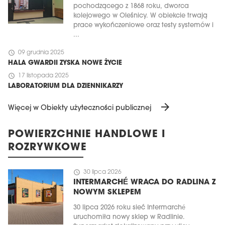
pochodzącego z 1868 roku, dworca
kolejowego w Oleśnicy. W obiekcie trwają
prace wykończeniowe oraz testy systemów i
...
schedule
09 grudnia 2025
HALA GWARDII ZYSKA NOWE ŻYCIE
schedule
17 listopada 2025
LABORATORIUM DLA DZIENNIKARZY
arrow_forward
Więcej w Obiekty użyteczności publicznej
POWIERZCHNIE HANDLOWE I
ROZRYWKOWE
schedule
30 lipca 2026
INTERMARCHÉ WRACA DO RADLINA Z
NOWYM SKLEPEM
30 lipca 2026 roku sieć Intermarché
uruchomiła nowy sklep w Radlinie.