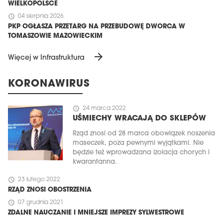
WIELKOPOLSCE
schedule
04 sierpnia 2026
PKP OGŁASZA PRZETARG NA PRZEBUDOWĘ DWORCA W
TOMASZOWIE MAZOWIECKIM
arrow_forward
Więcej w Infrastruktura
KORONAWIRUS
schedule
24 marca 2022
UŚMIECHY WRACAJĄ DO SKLEPÓW
Rząd znosi od 28 marca obowiązek noszenia
maseczek, poza pewnymi wyjątkami. Nie
będzie też wprowadzana izolacja chorych i
kwarantanna.
schedule
23 lutego 2022
RZĄD ZNOSI OBOSTRZENIA
schedule
07 grudnia 2021
ZDALNE NAUCZANIE I MNIEJSZE IMPREZY SYLWESTROWE