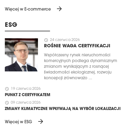
arrow_forward
Więcej w E-commerce
ESG
schedule
24 czerwca 2026
ROŚNIE WAGA CERTYFIKACJI
Współczesny rynek nieruchomości
komercyjnych podlega dynamicznym
zmianom wynikającym z rosnącej
świadomości ekologicznej, rozwoju
koncepcji zrównoważo ...
schedule
19 czerwca 2026
PUNKT Z CERTYFIKATEM
schedule
09 czerwca 2026
ZMIANY KLIMATYCZNE WPŁYWAJĄ NA WYBÓR LOKALIZACJI
arrow_forward
Więcej w ESG