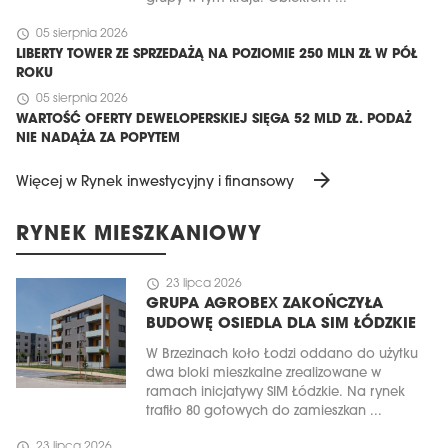
schedule
05 sierpnia 2026
LIBERTY TOWER ZE SPRZEDAŻĄ NA POZIOMIE 250 MLN ZŁ W PÓŁ
ROKU
schedule
05 sierpnia 2026
WARTOŚĆ OFERTY DEWELOPERSKIEJ SIĘGA 52 MLD ZŁ. PODAŻ
NIE NADĄŻA ZA POPYTEM
arrow_forward
Więcej w Rynek inwestycyjny i finansowy
RYNEK MIESZKANIOWY
schedule
23 lipca 2026
GRUPA AGROBEX ZAKOŃCZYŁA
BUDOWĘ OSIEDLA DLA SIM ŁÓDZKIE
W Brzezinach koło Łodzi oddano do użytku
dwa bloki mieszkalne zrealizowane w
ramach inicjatywy SIM Łódzkie. Na rynek
trafiło 80 gotowych do zamieszkan ...
schedule
23 lipca 2026