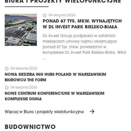
BIURA I PROJEKTY WIELOFUNKCYJNE
schedule
04 sierpnia 2026
PONAD 67 TYS. MKW. WYNAJĘTYCH
W DL INVEST PARK BIELSKO-BIAŁA
DL Invest Group podpisała w ostatnich
miesiącach umowy najmu obejmujące
ponad 67 tys. mkw. powierzchni w
kompleksie DL Invest Park Bielsko-Biała. Wśró
...
schedule
04 sierpnia 2026
NOWA SIEDZIBA ING HUBS POLAND W WARSZAWSKIM
BIUROWCU THE FORM
schedule
04 sierpnia 2026
NOWE CENTRUM KONFERENCYJNE W WARSZAWSKIM
KOMPLEKSIE DIUNA
arrow_forward
Więcej w Biura i projekty wielofunkcyjne
BUDOWNICTWO