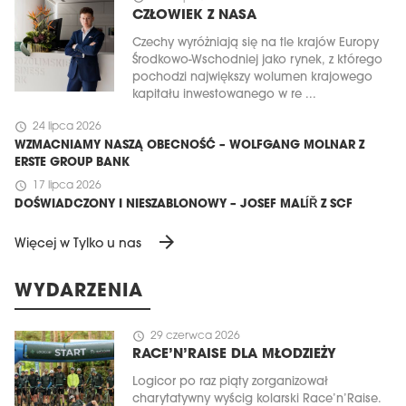
CZŁOWIEK Z NASA
Czechy wyróżniają się na tle krajów Europy
Środkowo-Wschodniej jako rynek, z którego
pochodzi największy wolumen krajowego
kapitału inwestowanego w re ...
schedule
24 lipca 2026
WZMACNIAMY NASZĄ OBECNOŚĆ – WOLFGANG MOLNAR Z
ERSTE GROUP BANK
schedule
17 lipca 2026
DOŚWIADCZONY I NIESZABLONOWY – JOSEF MALÍŘ Z SCF
arrow_forward
Więcej w Tylko u nas
WYDARZENIA
schedule
29 czerwca 2026
RACE’N’RAISE DLA MŁODZIEŻY
Logicor po raz piąty zorganizował
charytatywny wyścig kolarski Race’n’Raise.