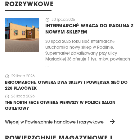
ROZRYWKOWE
schedule
30 lipca 2026
INTERMARCHÉ WRACA DO RADLINA Z
NOWYM SKLEPEM
30 lipca 2026 roku sieć Intermarché
uruchomiła nowy sklep w Radlinie.
Supermarket zlokalizowany przy ulicy
Mariackiej 38 oferuje 1 tys. mkw. powierzch
...
schedule
29 lipca 2026
BRICOMARCHÉ OTWIERA DWA SKLEPY I POWIĘKSZA SIEĆ DO
228 PLACÓWEK
schedule
28 lipca 2026
THE NORTH FACE OTWIERA PIERWSZY W POLSCE SALON
OUTLETOWY
arrow_forward
Więcej w Powierzchnie handlowe i rozrywkowe
POWIERZCHNIE MAGAZYNOWE I