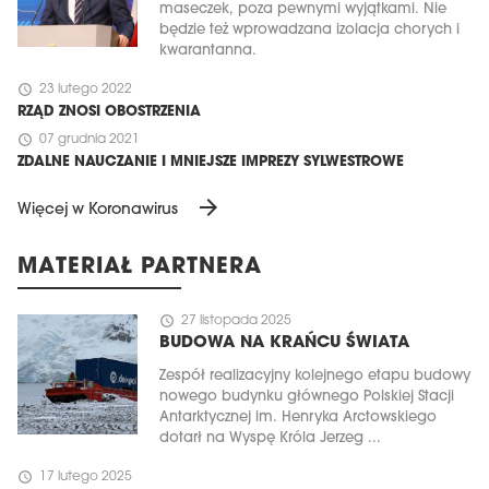
maseczek, poza pewnymi wyjątkami. Nie
będzie też wprowadzana izolacja chorych i
kwarantanna.
schedule
23 lutego 2022
RZĄD ZNOSI OBOSTRZENIA
schedule
07 grudnia 2021
ZDALNE NAUCZANIE I MNIEJSZE IMPREZY SYLWESTROWE
arrow_forward
Więcej w Koronawirus
MATERIAŁ PARTNERA
schedule
27 listopada 2025
BUDOWA NA KRAŃCU ŚWIATA
Zespół realizacyjny kolejnego etapu budowy
nowego budynku głównego Polskiej Stacji
Antarktycznej im. Henryka Arctowskiego
dotarł na Wyspę Króla Jerzeg ...
schedule
17 lutego 2025