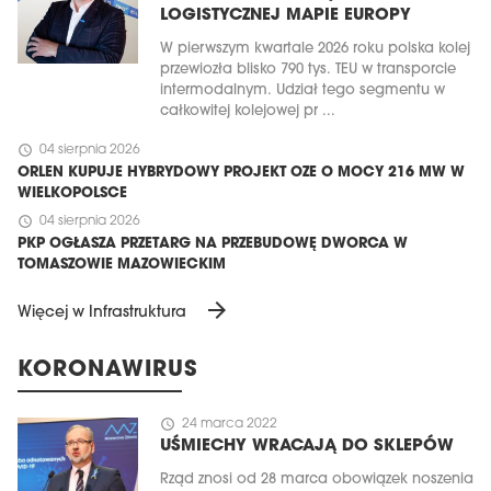
LOGISTYCZNEJ MAPIE EUROPY
W pierwszym kwartale 2026 roku polska kolej
przewiozła blisko 790 tys. TEU w transporcie
intermodalnym. Udział tego segmentu w
całkowitej kolejowej pr ...
schedule
04 sierpnia 2026
ORLEN KUPUJE HYBRYDOWY PROJEKT OZE O MOCY 216 MW W
WIELKOPOLSCE
schedule
04 sierpnia 2026
PKP OGŁASZA PRZETARG NA PRZEBUDOWĘ DWORCA W
TOMASZOWIE MAZOWIECKIM
arrow_forward
Więcej w Infrastruktura
KORONAWIRUS
schedule
24 marca 2022
UŚMIECHY WRACAJĄ DO SKLEPÓW
Rząd znosi od 28 marca obowiązek noszenia