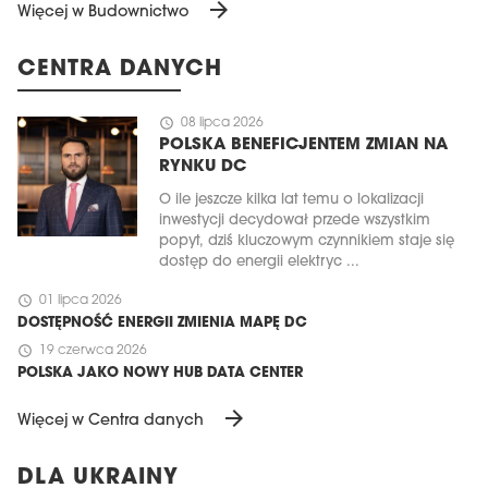
arrow_forward
Więcej w Budownictwo
CENTRA DANYCH
schedule
08 lipca 2026
POLSKA BENEFICJENTEM ZMIAN NA
RYNKU DC
O ile jeszcze kilka lat temu o lokalizacji
inwestycji decydował przede wszystkim
popyt, dziś kluczowym czynnikiem staje się
dostęp do energii elektryc ...
schedule
01 lipca 2026
DOSTĘPNOŚĆ ENERGII ZMIENIA MAPĘ DC
schedule
19 czerwca 2026
POLSKA JAKO NOWY HUB DATA CENTER
arrow_forward
Więcej w Centra danych
DLA UKRAINY