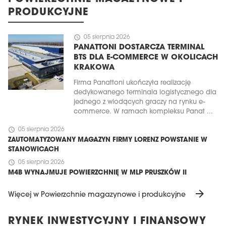
PRODUKCYJNE
schedule
05 sierpnia 2026
PANATTONI DOSTARCZA TERMINAL
BTS DLA E-COMMERCE W OKOLICACH
KRAKOWA
Firma Panattoni ukończyła realizację
dedykowanego terminala logistycznego dla
jednego z wiodących graczy na rynku e-
commerce. W ramach kompleksu Panat ...
schedule
05 sierpnia 2026
ZAUTOMATYZOWANY MAGAZYN FIRMY LORENZ POWSTANIE W
STANOWICACH
schedule
05 sierpnia 2026
M4B WYNAJMUJE POWIERZCHNIĘ W MLP PRUSZKÓW II
arrow_forward
Więcej w Powierzchnie magazynowe i produkcyjne
RYNEK INWESTYCYJNY I FINANSOWY