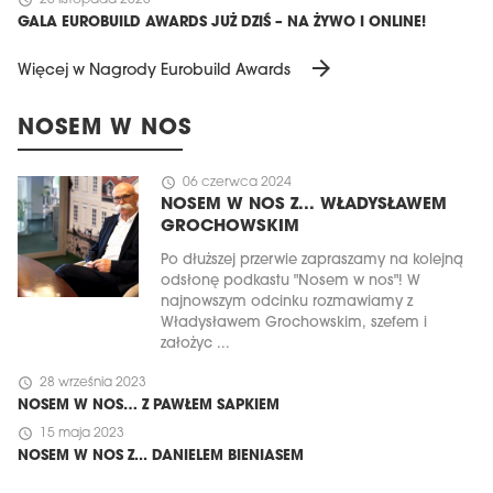
schedule
20 listopada 2023
GALA EUROBUILD AWARDS JUŻ DZIŚ – NA ŻYWO I ONLINE!
arrow_forward
Więcej w Nagrody Eurobuild Awards
NOSEM W NOS
schedule
06 czerwca 2024
NOSEM W NOS Z... WŁADYSŁAWEM
GROCHOWSKIM
Po dłuższej przerwie zapraszamy na kolejną
odsłonę podkastu "Nosem w nos"! W
najnowszym odcinku rozmawiamy z
Władysławem Grochowskim, szefem i
założyc ...
schedule
28 września 2023
NOSEM W NOS… Z PAWŁEM SAPKIEM
schedule
15 maja 2023
NOSEM W NOS Z... DANIELEM BIENIASEM