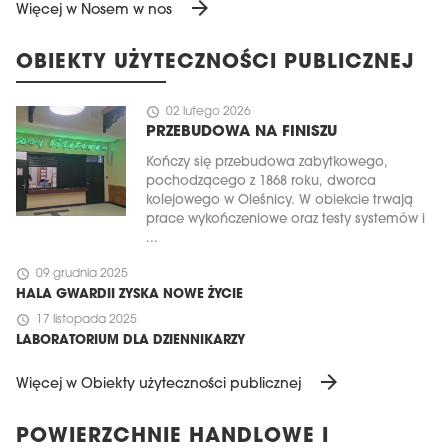
arrow_forward
Więcej w Nosem w nos
OBIEKTY UŻYTECZNOŚCI PUBLICZNEJ
schedule
02 lutego 2026
PRZEBUDOWA NA FINISZU
Kończy się przebudowa zabytkowego,
pochodzącego z 1868 roku, dworca
kolejowego w Oleśnicy. W obiekcie trwają
prace wykończeniowe oraz testy systemów i
...
schedule
09 grudnia 2025
HALA GWARDII ZYSKA NOWE ŻYCIE
schedule
17 listopada 2025
LABORATORIUM DLA DZIENNIKARZY
arrow_forward
Więcej w Obiekty użyteczności publicznej
POWIERZCHNIE HANDLOWE I