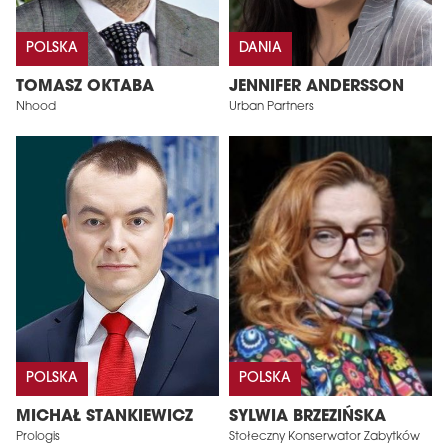
POLSKA
DANIA
TOMASZ OKTABA
JENNIFER ANDERSSON
Nhood
Urban Partners
POLSKA
POLSKA
MICHAŁ STANKIEWICZ
SYLWIA BRZEZIŃSKA
Prologis
Stołeczny Konserwator Zabytków