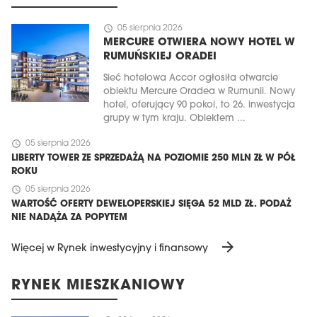
schedule
05 sierpnia 2026
MERCURE OTWIERA NOWY HOTEL W
RUMUŃSKIEJ ORADEI
Sieć hotelowa Accor ogłosiła otwarcie
obiektu Mercure Oradea w Rumunii. Nowy
hotel, oferujący 90 pokoi, to 26. inwestycja
grupy w tym kraju. Obiektem ...
schedule
05 sierpnia 2026
LIBERTY TOWER ZE SPRZEDAŻĄ NA POZIOMIE 250 MLN ZŁ W PÓŁ
ROKU
schedule
05 sierpnia 2026
WARTOŚĆ OFERTY DEWELOPERSKIEJ SIĘGA 52 MLD ZŁ. PODAŻ
NIE NADĄŻA ZA POPYTEM
arrow_forward
Więcej w Rynek inwestycyjny i finansowy
RYNEK MIESZKANIOWY