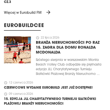
CZ.3
arrow_forward
Więcej w Eurobuild FM
EUROBUILDCEE
schedule
22 lipca 2026
BRANŻA NIERUCHOMOŚCI PO RAZ
15. ZAGRA DLA DOMU RONALDA
MCDONALDA
Szóstego sierpnia w warszawskim Monta
Beach Volley Club odbędzie się piętnasta
edycja JLL Charytatywnego Turnieju
Siatkówki Plażowej Branży Nieruchomo ...
schedule
12 czerwca 2026
CZERWCOWE WYDANIE EUROBUILD JEST JUŻ DOSTĘPNE!
schedule
09 czerwca 2026
15. EDYCJA JLL CHARYTATYWNEGO TURNIEJU SIATKÓWKI
PLAŻOWEJ BRANŻY NIERUCHOMOŚCI