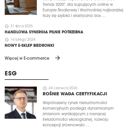
Trends 2025", dla kupujących online w
Europie Środkowej i Wschodniej najbardziej
liczy się szybka i elastyczna dos ...
schedule
31 lipca 2025
HANDLOWA SYNERGIA PILNIE POTRZEBNA
schedule
16 lutego 2024
NOWY E-SKLEP BIEDRONKI
arrow_forward
Więcej w E-commerce
ESG
schedule
24 czerwca 2026
ROŚNIE WAGA CERTYFIKACJI
Współczesny rynek nieruchomości
komercyjnych podlega dynamicznym
zmianom wynikającym z rosnącej
świadomości ekologicznej, rozwoju
koncepcji zrównoważo ...