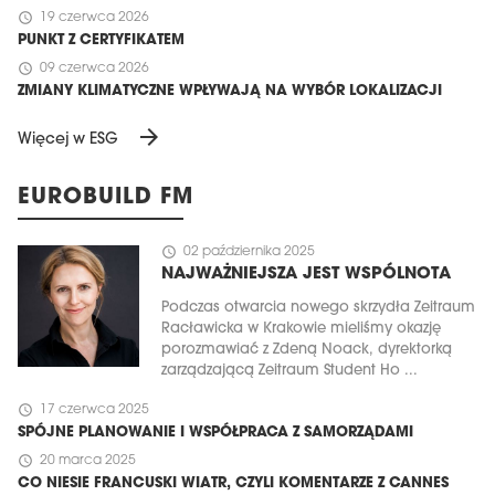
schedule
19 czerwca 2026
PUNKT Z CERTYFIKATEM
schedule
09 czerwca 2026
ZMIANY KLIMATYCZNE WPŁYWAJĄ NA WYBÓR LOKALIZACJI
arrow_forward
Więcej w ESG
EUROBUILD FM
schedule
02 października 2025
NAJWAŻNIEJSZA JEST WSPÓLNOTA
Podczas otwarcia nowego skrzydła Zeitraum
Racławicka w Krakowie mieliśmy okazję
porozmawiać z Zdeną Noack, dyrektorką
zarządzającą Zeitraum Student Ho ...
schedule
17 czerwca 2025
SPÓJNE PLANOWANIE I WSPÓŁPRACA Z SAMORZĄDAMI
schedule
20 marca 2025
CO NIESIE FRANCUSKI WIATR, CZYLI KOMENTARZE Z CANNES