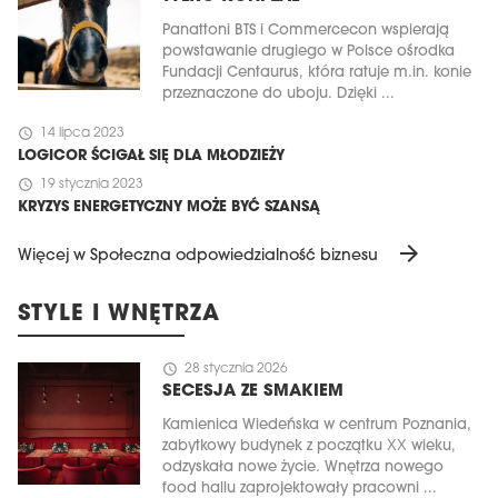
Panattoni BTS i Commercecon wspierają
powstawanie drugiego w Polsce ośrodka
Fundacji Centaurus, która ratuje m.in. konie
przeznaczone do uboju. Dzięki ...
schedule
14 lipca 2023
LOGICOR ŚCIGAŁ SIĘ DLA MŁODZIEŻY
schedule
19 stycznia 2023
KRYZYS ENERGETYCZNY MOŻE BYĆ SZANSĄ
arrow_forward
Więcej w Społeczna odpowiedzialność biznesu
STYLE I WNĘTRZA
schedule
28 stycznia 2026
SECESJA ZE SMAKIEM
Kamienica Wiedeńska w centrum Poznania,
zabytkowy budynek z początku XX wieku,
odzyskała nowe życie. Wnętrza nowego
food hallu zaprojektowały pracowni ...