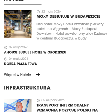
schedule
22 maja 2026
MOXY DEBIUTUJE W BUDAPESZCIE
Sieć hoteli Moxy Hotels otworzyła pierwszy
obiekt na Węgrzech – Moxy Budapest
Downtown. Hotel powstał przy ulicy Kazinczy
w centrum Budapesztu, w budy ...
schedule
07 maja 2026
AHOUSE BUDUJE HOTEL W GRODZISKU
schedule
04 maja 2026
DOBRA PASSA TRWA
arrow_forward
Więcej w Hotele
INFRASTRUKTURA
schedule
05 sierpnia 2026
TRANSPORT INTERMODALNY
WZMACNIA POZYCJĘ POLSKI NA