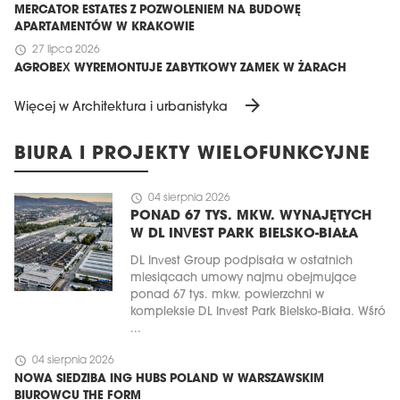
MERCATOR ESTATES Z POZWOLENIEM NA BUDOWĘ
APARTAMENTÓW W KRAKOWIE
schedule
27 lipca 2026
AGROBEX WYREMONTUJE ZABYTKOWY ZAMEK W ŻARACH
arrow_forward
Więcej w Architektura i urbanistyka
BIURA I PROJEKTY WIELOFUNKCYJNE
schedule
04 sierpnia 2026
PONAD 67 TYS. MKW. WYNAJĘTYCH
W DL INVEST PARK BIELSKO-BIAŁA
DL Invest Group podpisała w ostatnich
miesiącach umowy najmu obejmujące
ponad 67 tys. mkw. powierzchni w
kompleksie DL Invest Park Bielsko-Biała. Wśró
...
schedule
04 sierpnia 2026
NOWA SIEDZIBA ING HUBS POLAND W WARSZAWSKIM
BIUROWCU THE FORM