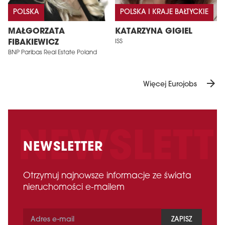
POLSKA
POLSKA I KRAJE BAŁTYCKIE
MAŁGORZATA
KATARZYNA GIGIEL
FIBAKIEWICZ
ISS
BNP Paribas Real Estate Poland
arrow_forward
Więcej Eurojobs
NEWSLETTER
Otrzymuj najnowsze informacje ze świata
nieruchomości e-mailem
ZAPISZ