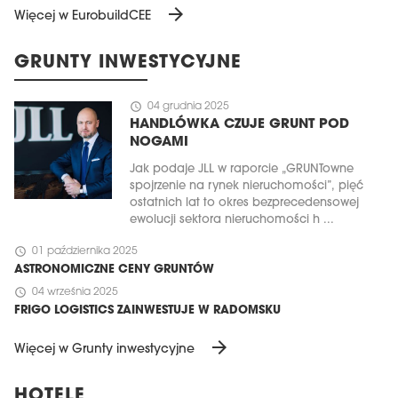
arrow_forward
Więcej w EurobuildCEE
GRUNTY INWESTYCYJNE
schedule
04 grudnia 2025
HANDLÓWKA CZUJE GRUNT POD
NOGAMI
Jak podaje JLL w raporcie „GRUNTowne
spojrzenie na rynek nieruchomości”, pięć
ostatnich lat to okres bezprecedensowej
ewolucji sektora nieruchomości h ...
schedule
01 października 2025
ASTRONOMICZNE CENY GRUNTÓW
schedule
04 września 2025
FRIGO LOGISTICS ZAINWESTUJE W RADOMSKU
arrow_forward
Więcej w Grunty inwestycyjne
HOTELE