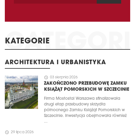
KATEGORIE
ARCHITEKTURA I URBANISTYKA
schedule
03 sierpnia 2026
ZAKOŃCZONO PRZEBUDOWĘ ZAMKU
KSIĄŻĄT POMORSKICH W SZCZECINIE
Firma Mostostal Warszawa sfinalizowała
drugi etap przebudowy skrzydła
północnego Zamku Książąt Pomorskich w
Szczecinie. Inwestycja obejmowała również
...
schedule
29 lipca 2026