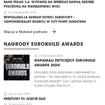
BANK PEKAO S.A. WYSTAWIŁ NA SPRZEDAŻ DAWNĄ SIEDZIBĘ
POŁOŻONĄ NA WARSZAWSKIEJ WOLI
schedule
07 października 2024
REWITALIZACJA ZAMIAST NOWEJ ZABUDOWY –
ODPOWIEDZIALNY ROZWÓJ W CITY POINT TARGÓWEK
arrow_forward
Więcej w Materiał partnera
NAGRODY EUROBUILD AWARDS
schedule
26 listopada 2024
WSPANIALI ZWYCIĘZCY EUROBUILD
AWARDS 2024!
Uroczysta Gala przyniosła odpowiedź na
pytanie – kto zwyciężył w 14. edycji konkursu
Eurobuild Awards? Jury i goście zebrani w
hotelu Double Tree by H ...
schedule
04 stycznia 2024
PRZEŻYJMY TO JESZCZE RAZ!