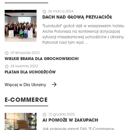
schedule
26 marca 2024
DACH NAD GŁOWĄ PRZYJACIÓŁ
"Eurobuild" gościł dziś w warszawskim hotelu
Arche Poloneza na konferencji dotyczącej
sytuacji mieszkaniowej uchodźców z Ukrainy.
Patronat nad tym wyd ...
schedule
29 listopada 2023
WIELKIE BRAWA DLA GROCHOWSKICH!
schedule
28 kwietnia 2022
PLATAN DLA UCHODŹCÓW
arrow_forward
Więcej w Dla Ukrainy
E-COMMERCE
schedule
10 grudnia 2025
AI POMOŻE W ZAKUPACH
Jak pokazuje raport DHL "E-Commerce