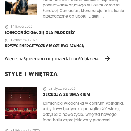
powstawanie drugiego w Polsce ośrodka
Fundacji Centaurus, która ratuje m.in. konie
przeznaczone do uboju. Dzięki ...
schedule
14 lipca 2023
LOGICOR ŚCIGAŁ SIĘ DLA MŁODZIEŻY
schedule
19 stycznia 2023
KRYZYS ENERGETYCZNY MOŻE BYĆ SZANSĄ
arrow_forward
Więcej w Społeczna odpowiedzialność biznesu
STYLE I WNĘTRZA
schedule
28 stycznia 2026
SECESJA ZE SMAKIEM
Kamienica Wiedeńska w centrum Poznania,
zabytkowy budynek z początku XX wieku,
odzyskała nowe życie. Wnętrza nowego
food hallu zaprojektowały pracowni ...
schedule
21 listopada 2025