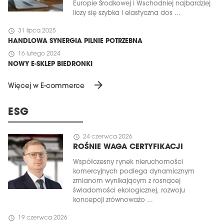
Europie Środkowej i Wschodniej najbardziej
liczy się szybka i elastyczna dos ...
schedule
31 lipca 2025
HANDLOWA SYNERGIA PILNIE POTRZEBNA
schedule
16 lutego 2024
NOWY E-SKLEP BIEDRONKI
arrow_forward
Więcej w E-commerce
ESG
schedule
24 czerwca 2026
ROŚNIE WAGA CERTYFIKACJI
Współczesny rynek nieruchomości
komercyjnych podlega dynamicznym
zmianom wynikającym z rosnącej
świadomości ekologicznej, rozwoju
koncepcji zrównoważo ...
schedule
19 czerwca 2026