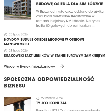
BUDOWĘ OSIEDLA DLA SIM ŁÓDZKIE
W Brzezinach koło Łodzi oddano do użytku
dwa bloki mieszkalne zrealizowane w
ramach inicjatywy SIM Łódzkie. Na rynek
trafiło 80 gotowych do zamieszkan ...
schedule
23 lipca 2026
NOVDOM BUDUJE OSIEDLE MIODOVE W OSTROWI
MAZOWIECKIEJ
schedule
21 lipca 2026
KRAKOWSKI TAKT LIRNIKÓW W STANIE SUROWYM ZAMKNIĘTYM
arrow_forward
Więcej w Rynek mieszkaniowy
SPOŁECZNA ODPOWIEDZIALNOŚĆ
BIZNESU
schedule
22 marca 2024
TYLKO KONI ŻAL
Panattoni BTS i Commercecon wspierają