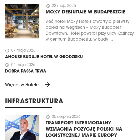
schedule
22 maja 2026
MOXY DEBIUTUJE W BUDAPESZCIE
Sieć hoteli Moxy Hotels otworzyła pierwszy
obiekt na Węgrzech – Moxy Budapest
Downtown. Hotel powstał przy ulicy Kazinczy
w centrum Budapesztu, w budy ...
schedule
07 maja 2026
AHOUSE BUDUJE HOTEL W GRODZISKU
schedule
04 maja 2026
DOBRA PASSA TRWA
arrow_forward
Więcej w Hotele
INFRASTRUKTURA
schedule
05 sierpnia 2026
TRANSPORT INTERMODALNY
WZMACNIA POZYCJĘ POLSKI NA
LOGISTYCZNEJ MAPIE EUROPY