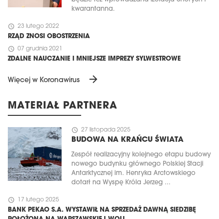
kwarantanna.
schedule
23 lutego 2022
RZĄD ZNOSI OBOSTRZENIA
schedule
07 grudnia 2021
ZDALNE NAUCZANIE I MNIEJSZE IMPREZY SYLWESTROWE
arrow_forward
Więcej w Koronawirus
MATERIAŁ PARTNERA
schedule
27 listopada 2025
BUDOWA NA KRAŃCU ŚWIATA
Zespół realizacyjny kolejnego etapu budowy
nowego budynku głównego Polskiej Stacji
Antarktycznej im. Henryka Arctowskiego
dotarł na Wyspę Króla Jerzeg ...
schedule
17 lutego 2025
BANK PEKAO S.A. WYSTAWIŁ NA SPRZEDAŻ DAWNĄ SIEDZIBĘ