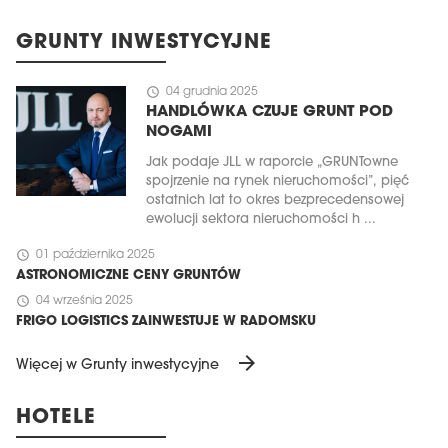
GRUNTY INWESTYCYJNE
schedule
04 grudnia 2025
HANDLÓWKA CZUJE GRUNT POD
NOGAMI
Jak podaje JLL w raporcie „GRUNTowne
spojrzenie na rynek nieruchomości”, pięć
ostatnich lat to okres bezprecedensowej
ewolucji sektora nieruchomości h ...
schedule
01 października 2025
ASTRONOMICZNE CENY GRUNTÓW
schedule
04 września 2025
FRIGO LOGISTICS ZAINWESTUJE W RADOMSKU
arrow_forward
Więcej w Grunty inwestycyjne
HOTELE