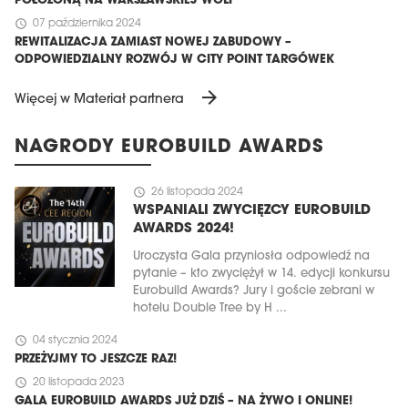
POŁOŻONĄ NA WARSZAWSKIEJ WOLI
schedule
07 października 2024
REWITALIZACJA ZAMIAST NOWEJ ZABUDOWY –
ODPOWIEDZIALNY ROZWÓJ W CITY POINT TARGÓWEK
arrow_forward
Więcej w Materiał partnera
NAGRODY EUROBUILD AWARDS
schedule
26 listopada 2024
WSPANIALI ZWYCIĘZCY EUROBUILD
AWARDS 2024!
Uroczysta Gala przyniosła odpowiedź na
pytanie – kto zwyciężył w 14. edycji konkursu
Eurobuild Awards? Jury i goście zebrani w
hotelu Double Tree by H ...
schedule
04 stycznia 2024
PRZEŻYJMY TO JESZCZE RAZ!
schedule
20 listopada 2023
GALA EUROBUILD AWARDS JUŻ DZIŚ – NA ŻYWO I ONLINE!