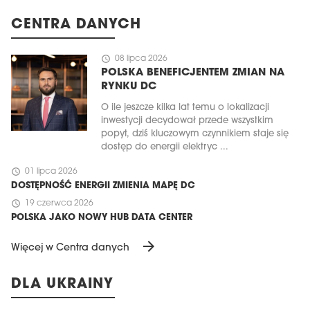
CENTRA DANYCH
schedule
08 lipca 2026
POLSKA BENEFICJENTEM ZMIAN NA
RYNKU DC
O ile jeszcze kilka lat temu o lokalizacji
inwestycji decydował przede wszystkim
popyt, dziś kluczowym czynnikiem staje się
dostęp do energii elektryc ...
schedule
01 lipca 2026
DOSTĘPNOŚĆ ENERGII ZMIENIA MAPĘ DC
schedule
19 czerwca 2026
POLSKA JAKO NOWY HUB DATA CENTER
arrow_forward
Więcej w Centra danych
DLA UKRAINY