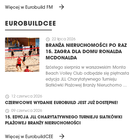
arrow_forward
Więcej w Eurobuild FM
EUROBUILDCEE
schedule
22 lipca 2026
BRANŻA NIERUCHOMOŚCI PO RAZ
15. ZAGRA DLA DOMU RONALDA
MCDONALDA
Szóstego sierpnia w warszawskim Monta
Beach Volley Club odbędzie się piętnasta
edycja JLL Charytatywnego Turnieju
Siatkówki Plażowej Branży Nieruchomo ...
schedule
12 czerwca 2026
CZERWCOWE WYDANIE EUROBUILD JEST JUŻ DOSTĘPNE!
schedule
09 czerwca 2026
15. EDYCJA JLL CHARYTATYWNEGO TURNIEJU SIATKÓWKI
PLAŻOWEJ BRANŻY NIERUCHOMOŚCI
arrow_forward
Więcej w EurobuildCEE