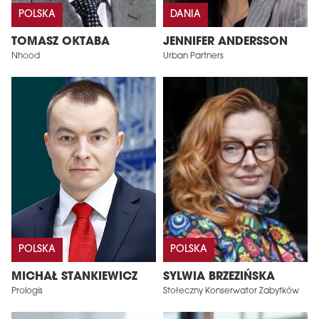
POLSKA
DANIA
TOMASZ OKTABA
JENNIFER ANDERSSON
Nhood
Urban Partners
POLSKA
POLSKA
MICHAŁ STANKIEWICZ
SYLWIA BRZEZIŃSKA
Prologis
Stołeczny Konserwator Zabytków