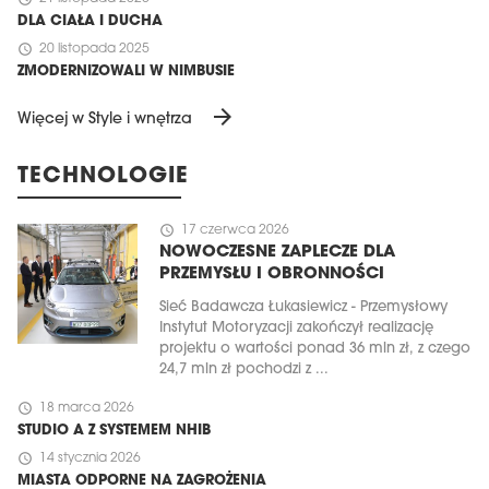
DLA CIAŁA I DUCHA
schedule
20 listopada 2025
ZMODERNIZOWALI W NIMBUSIE
arrow_forward
Więcej w Style i wnętrza
TECHNOLOGIE
schedule
17 czerwca 2026
NOWOCZESNE ZAPLECZE DLA
PRZEMYSŁU I OBRONNOŚCI
Sieć Badawcza Łukasiewicz - Przemysłowy
Instytut Motoryzacji zakończył realizację
projektu o wartości ponad 36 mln zł, z czego
24,7 mln zł pochodzi z ...
schedule
18 marca 2026
STUDIO A Z SYSTEMEM NHIB
schedule
14 stycznia 2026
MIASTA ODPORNE NA ZAGROŻENIA