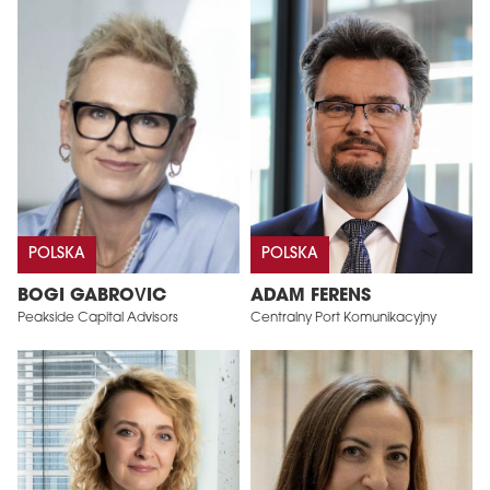
POLSKA
POLSKA
BOGI GABROVIC
ADAM FERENS
Peakside Capital Advisors
Centralny Port Komunikacyjny