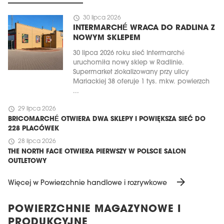
schedule
30 lipca 2026
INTERMARCHÉ WRACA DO RADLINA Z
NOWYM SKLEPEM
30 lipca 2026 roku sieć Intermarché
uruchomiła nowy sklep w Radlinie.
Supermarket zlokalizowany przy ulicy
Mariackiej 38 oferuje 1 tys. mkw. powierzch
...
schedule
29 lipca 2026
BRICOMARCHÉ OTWIERA DWA SKLEPY I POWIĘKSZA SIEĆ DO
228 PLACÓWEK
schedule
28 lipca 2026
THE NORTH FACE OTWIERA PIERWSZY W POLSCE SALON
OUTLETOWY
arrow_forward
Więcej w Powierzchnie handlowe i rozrywkowe
POWIERZCHNIE MAGAZYNOWE I
PRODUKCYJNE