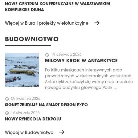
NOWE CENTRUM KONFERENCYJNE W WARSZAWSKIM
KOMPLEKSIE DIUNA
arrow_forward
Więcej w Biura i projekty wielofunkcyjne
BUDOWNICTWO
schedule
19 czerwca 2026
MILOWY KROK W ANTARKTYCE
Po kilku miesiącach intensywnych prac
prowadzonych w ekstremalnych warunkach
Antarktyki zakończył się ważny etap montażu
nowego budynku głównego Polsk ...
schedule
09 kwietnia 2026
SIGNET ZBUDUJE NA SMART DESIGN EXPO
schedule
16 stycznia 2026
NOWY RYNEK DLA DEKPOLU
arrow_forward
Więcej w Budownictwo