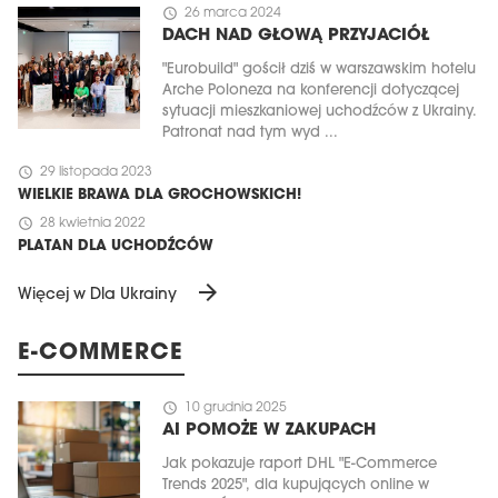
schedule
26 marca 2024
DACH NAD GŁOWĄ PRZYJACIÓŁ
"Eurobuild" gościł dziś w warszawskim hotelu
Arche Poloneza na konferencji dotyczącej
sytuacji mieszkaniowej uchodźców z Ukrainy.
Patronat nad tym wyd ...
schedule
29 listopada 2023
WIELKIE BRAWA DLA GROCHOWSKICH!
schedule
28 kwietnia 2022
PLATAN DLA UCHODŹCÓW
arrow_forward
Więcej w Dla Ukrainy
E-COMMERCE
schedule
10 grudnia 2025
AI POMOŻE W ZAKUPACH
Jak pokazuje raport DHL "E-Commerce
Trends 2025", dla kupujących online w