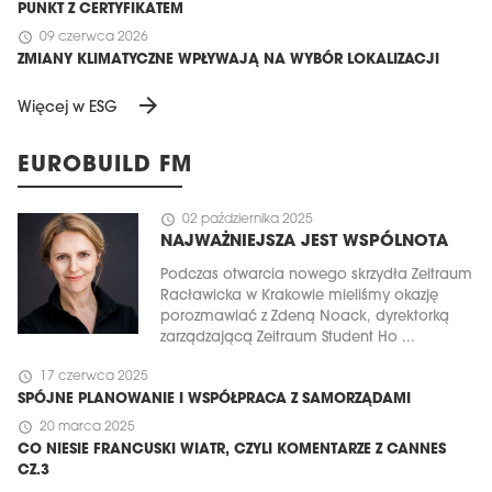
PUNKT Z CERTYFIKATEM
schedule
09 czerwca 2026
ZMIANY KLIMATYCZNE WPŁYWAJĄ NA WYBÓR LOKALIZACJI
arrow_forward
Więcej w ESG
EUROBUILD FM
schedule
02 października 2025
NAJWAŻNIEJSZA JEST WSPÓLNOTA
Podczas otwarcia nowego skrzydła Zeitraum
Racławicka w Krakowie mieliśmy okazję
porozmawiać z Zdeną Noack, dyrektorką
zarządzającą Zeitraum Student Ho ...
schedule
17 czerwca 2025
SPÓJNE PLANOWANIE I WSPÓŁPRACA Z SAMORZĄDAMI
schedule
20 marca 2025
CO NIESIE FRANCUSKI WIATR, CZYLI KOMENTARZE Z CANNES
CZ.3