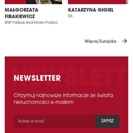
MAŁGORZATA
KATARZYNA GIGIEL
FIBAKIEWICZ
ISS
BNP Paribas Real Estate Poland
arrow_forward
Więcej Eurojobs
NEWSLETTER
Otrzymuj najnowsze informacje ze świata
nieruchomości e-mailem
ZAPISZ