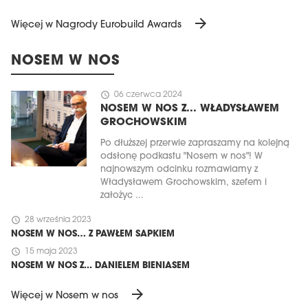
arrow_forward
Więcej w Nagrody Eurobuild Awards
NOSEM W NOS
schedule
06 czerwca 2024
NOSEM W NOS Z... WŁADYSŁAWEM
GROCHOWSKIM
Po dłuższej przerwie zapraszamy na kolejną
odsłonę podkastu "Nosem w nos"! W
najnowszym odcinku rozmawiamy z
Władysławem Grochowskim, szefem i
założyc ...
schedule
28 września 2023
NOSEM W NOS… Z PAWŁEM SAPKIEM
schedule
15 maja 2023
NOSEM W NOS Z... DANIELEM BIENIASEM
arrow_forward
Więcej w Nosem w nos