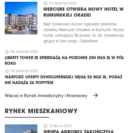
schedule
05 sierpnia 2026
MERCURE OTWIERA NOWY HOTEL W
RUMUŃSKIEJ ORADEI
Sieć hotelowa Accor ogłosiła otwarcie
obiektu Mercure Oradea w Rumunii. Nowy
hotel, oferujący 90 pokoi, to 26. inwestycja
grupy w tym kraju. Obiektem ...
schedule
05 sierpnia 2026
LIBERTY TOWER ZE SPRZEDAŻĄ NA POZIOMIE 250 MLN ZŁ W PÓŁ
ROKU
schedule
05 sierpnia 2026
WARTOŚĆ OFERTY DEWELOPERSKIEJ SIĘGA 52 MLD ZŁ. PODAŻ
NIE NADĄŻA ZA POPYTEM
arrow_forward
Więcej w Rynek inwestycyjny i finansowy
RYNEK MIESZKANIOWY
schedule
23 lipca 2026
GRUPA AGROBEX ZAKOŃCZYŁA