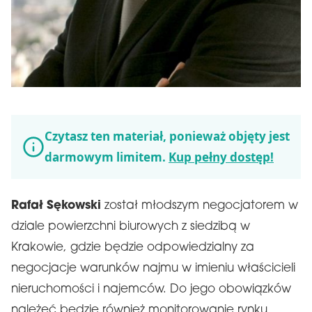
Czytasz ten materiał, ponieważ objęty jest
darmowym limitem.
Kup pełny dostęp!
Rafał Sękowski
został młodszym negocjatorem w
dziale powierzchni biurowych z siedzibą w
Krakowie, gdzie będzie odpowiedzialny za
negocjacje warunków najmu w imieniu właścicieli
nieruchomości i najemców. Do jego obowiązków
należeć będzie również monitorowanie rynku