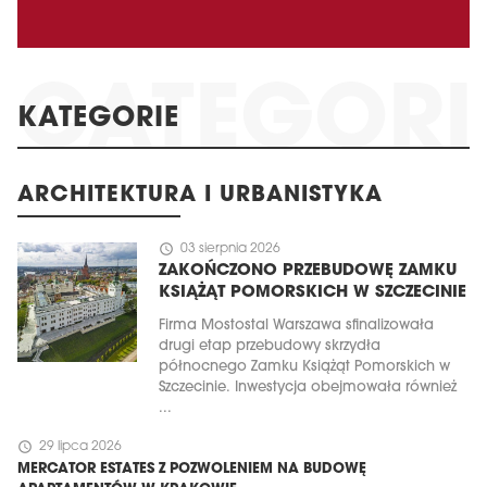
KATEGORIE
ARCHITEKTURA I URBANISTYKA
schedule
03 sierpnia 2026
ZAKOŃCZONO PRZEBUDOWĘ ZAMKU
KSIĄŻĄT POMORSKICH W SZCZECINIE
Firma Mostostal Warszawa sfinalizowała
drugi etap przebudowy skrzydła
północnego Zamku Książąt Pomorskich w
Szczecinie. Inwestycja obejmowała również
...
schedule
29 lipca 2026
MERCATOR ESTATES Z POZWOLENIEM NA BUDOWĘ