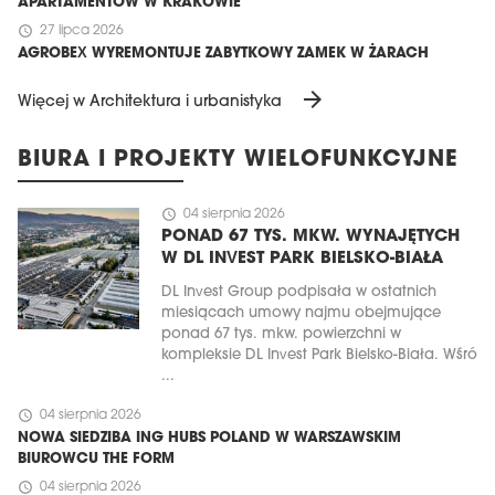
APARTAMENTÓW W KRAKOWIE
schedule
27 lipca 2026
AGROBEX WYREMONTUJE ZABYTKOWY ZAMEK W ŻARACH
arrow_forward
Więcej w Architektura i urbanistyka
BIURA I PROJEKTY WIELOFUNKCYJNE
schedule
04 sierpnia 2026
PONAD 67 TYS. MKW. WYNAJĘTYCH
W DL INVEST PARK BIELSKO-BIAŁA
DL Invest Group podpisała w ostatnich
miesiącach umowy najmu obejmujące
ponad 67 tys. mkw. powierzchni w
kompleksie DL Invest Park Bielsko-Biała. Wśró
...
schedule
04 sierpnia 2026
NOWA SIEDZIBA ING HUBS POLAND W WARSZAWSKIM
BIUROWCU THE FORM
schedule
04 sierpnia 2026