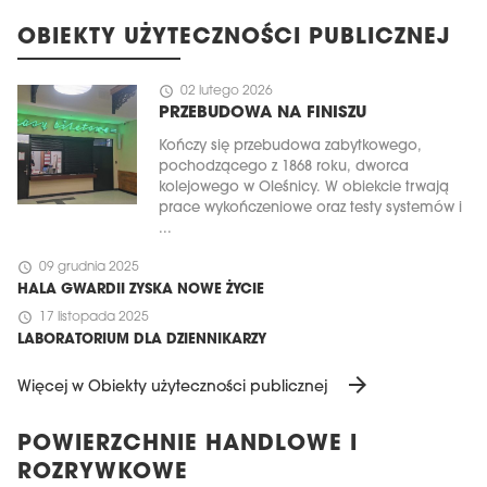
OBIEKTY UŻYTECZNOŚCI PUBLICZNEJ
schedule
02 lutego 2026
PRZEBUDOWA NA FINISZU
Kończy się przebudowa zabytkowego,
pochodzącego z 1868 roku, dworca
kolejowego w Oleśnicy. W obiekcie trwają
prace wykończeniowe oraz testy systemów i
...
schedule
09 grudnia 2025
HALA GWARDII ZYSKA NOWE ŻYCIE
schedule
17 listopada 2025
LABORATORIUM DLA DZIENNIKARZY
arrow_forward
Więcej w Obiekty użyteczności publicznej
POWIERZCHNIE HANDLOWE I
ROZRYWKOWE