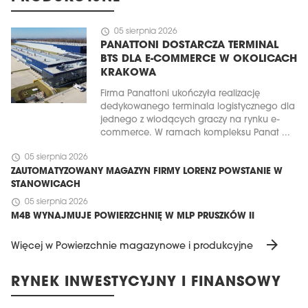
schedule
05 sierpnia 2026
PANATTONI DOSTARCZA TERMINAL
BTS DLA E-COMMERCE W OKOLICACH
KRAKOWA
Firma Panattoni ukończyła realizację
dedykowanego terminala logistycznego dla
jednego z wiodących graczy na rynku e-
commerce. W ramach kompleksu Panat ...
schedule
05 sierpnia 2026
ZAUTOMATYZOWANY MAGAZYN FIRMY LORENZ POWSTANIE W
STANOWICACH
schedule
05 sierpnia 2026
M4B WYNAJMUJE POWIERZCHNIĘ W MLP PRUSZKÓW II
arrow_forward
Więcej w Powierzchnie magazynowe i produkcyjne
RYNEK INWESTYCYJNY I FINANSOWY