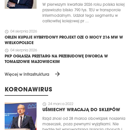
W pierwszym kwartale 2026 roku polska kolej
przewiozła blisko 790 tys. TEU w transporcie
intermodalnym. Udział tego segmentu w
całkowitej kolejowej pr ...
schedule
04 sierpnia 2026
ORLEN KUPUJE HYBRYDOWY PROJEKT OZE O MOCY 216 MW W
WIELKOPOLSCE
schedule
04 sierpnia 2026
PKP OGŁASZA PRZETARG NA PRZEBUDOWĘ DWORCA W
TOMASZOWIE MAZOWIECKIM
arrow_forward
Więcej w Infrastruktura
KORONAWIRUS
schedule
24 marca 2022
UŚMIECHY WRACAJĄ DO SKLEPÓW
Rząd znosi od 28 marca obowiązek noszenia
maseczek, poza pewnymi wyjątkami. Nie
będzie też wprowadzana izolacja chorych i