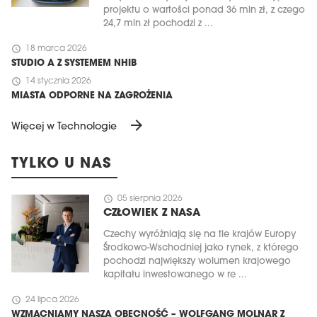
projektu o wartości ponad 36 mln zł, z czego
24,7 mln zł pochodzi z ...
schedule
18 marca 2026
STUDIO A Z SYSTEMEM NHIB
schedule
14 stycznia 2026
MIASTA ODPORNE NA ZAGROŻENIA
arrow_forward
Więcej w Technologie
TYLKO U NAS
schedule
05 sierpnia 2026
CZŁOWIEK Z NASA
Czechy wyróżniają się na tle krajów Europy
Środkowo-Wschodniej jako rynek, z którego
pochodzi największy wolumen krajowego
kapitału inwestowanego w re ...
schedule
24 lipca 2026
WZMACNIAMY NASZĄ OBECNOŚĆ – WOLFGANG MOLNAR Z