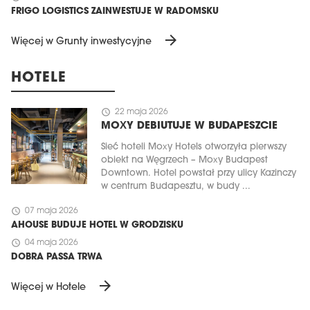
FRIGO LOGISTICS ZAINWESTUJE W RADOMSKU
arrow_forward
Więcej w Grunty inwestycyjne
HOTELE
schedule
22 maja 2026
MOXY DEBIUTUJE W BUDAPESZCIE
Sieć hoteli Moxy Hotels otworzyła pierwszy
obiekt na Węgrzech – Moxy Budapest
Downtown. Hotel powstał przy ulicy Kazinczy
w centrum Budapesztu, w budy ...
schedule
07 maja 2026
AHOUSE BUDUJE HOTEL W GRODZISKU
schedule
04 maja 2026
DOBRA PASSA TRWA
arrow_forward
Więcej w Hotele