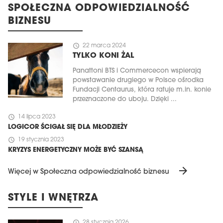
SPOŁECZNA ODPOWIEDZIALNOŚĆ
BIZNESU
schedule
22 marca 2024
TYLKO KONI ŻAL
Panattoni BTS i Commercecon wspierają
powstawanie drugiego w Polsce ośrodka
Fundacji Centaurus, która ratuje m.in. konie
przeznaczone do uboju. Dzięki ...
schedule
14 lipca 2023
LOGICOR ŚCIGAŁ SIĘ DLA MŁODZIEŻY
schedule
19 stycznia 2023
KRYZYS ENERGETYCZNY MOŻE BYĆ SZANSĄ
arrow_forward
Więcej w Społeczna odpowiedzialność biznesu
STYLE I WNĘTRZA
schedule
28 stycznia 2026