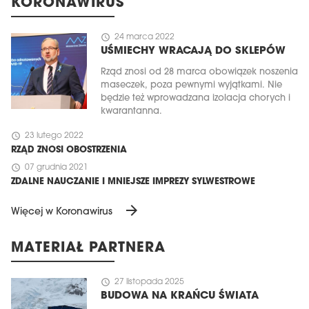
KORONAWIRUS
schedule
24 marca 2022
UŚMIECHY WRACAJĄ DO SKLEPÓW
Rząd znosi od 28 marca obowiązek noszenia
maseczek, poza pewnymi wyjątkami. Nie
będzie też wprowadzana izolacja chorych i
kwarantanna.
schedule
23 lutego 2022
RZĄD ZNOSI OBOSTRZENIA
schedule
07 grudnia 2021
ZDALNE NAUCZANIE I MNIEJSZE IMPREZY SYLWESTROWE
arrow_forward
Więcej w Koronawirus
MATERIAŁ PARTNERA
schedule
27 listopada 2025
BUDOWA NA KRAŃCU ŚWIATA