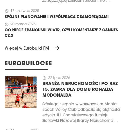
zarządzającą Zeitraum Student Ho ...
schedule
17 czerwca 2025
SPÓJNE PLANOWANIE I WSPÓŁPRACA Z SAMORZĄDAMI
schedule
20 marca 2025
CO NIESIE FRANCUSKI WIATR, CZYLI KOMENTARZE Z CANNES
CZ.3
arrow_forward
Więcej w Eurobuild FM
EUROBUILDCEE
schedule
22 lipca 2026
BRANŻA NIERUCHOMOŚCI PO RAZ
15. ZAGRA DLA DOMU RONALDA
MCDONALDA
Szóstego sierpnia w warszawskim Monta
Beach Volley Club odbędzie się piętnasta
edycja JLL Charytatywnego Turnieju
Siatkówki Plażowej Branży Nieruchomo ...