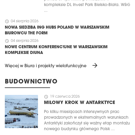
kompleksie DL Invest Park Bielsko-Biała. Wśró
...
schedule
04 sierpnia 2026
NOWA SIEDZIBA ING HUBS POLAND W WARSZAWSKIM
BIUROWCU THE FORM
schedule
04 sierpnia 2026
NOWE CENTRUM KONFERENCYJNE W WARSZAWSKIM
KOMPLEKSIE DIUNA
arrow_forward
Więcej w Biura i projekty wielofunkcyjne
BUDOWNICTWO
schedule
19 czerwca 2026
MILOWY KROK W ANTARKTYCE
Po kilku miesiącach intensywnych prac
prowadzonych w ekstremalnych warunkach
Antarktyki zakończył się ważny etap montażu
nowego budynku głównego Polsk ...