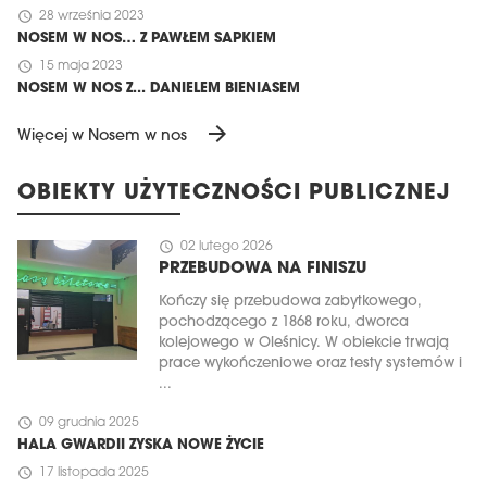
schedule
28 września 2023
NOSEM W NOS… Z PAWŁEM SAPKIEM
schedule
15 maja 2023
NOSEM W NOS Z... DANIELEM BIENIASEM
arrow_forward
Więcej w Nosem w nos
OBIEKTY UŻYTECZNOŚCI PUBLICZNEJ
schedule
02 lutego 2026
PRZEBUDOWA NA FINISZU
Kończy się przebudowa zabytkowego,
pochodzącego z 1868 roku, dworca
kolejowego w Oleśnicy. W obiekcie trwają
prace wykończeniowe oraz testy systemów i
...
schedule
09 grudnia 2025
HALA GWARDII ZYSKA NOWE ŻYCIE
schedule
17 listopada 2025