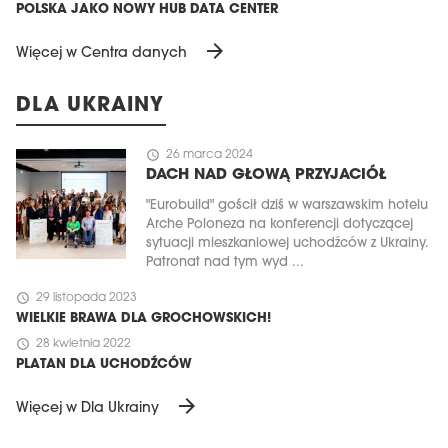
POLSKA JAKO NOWY HUB DATA CENTER
arrow_forward
Więcej w Centra danych
DLA UKRAINY
schedule
26 marca 2024
DACH NAD GŁOWĄ PRZYJACIÓŁ
"Eurobuild" gościł dziś w warszawskim hotelu
Arche Poloneza na konferencji dotyczącej
sytuacji mieszkaniowej uchodźców z Ukrainy.
Patronat nad tym wyd ...
schedule
29 listopada 2023
WIELKIE BRAWA DLA GROCHOWSKICH!
schedule
28 kwietnia 2022
PLATAN DLA UCHODŹCÓW
arrow_forward
Więcej w Dla Ukrainy