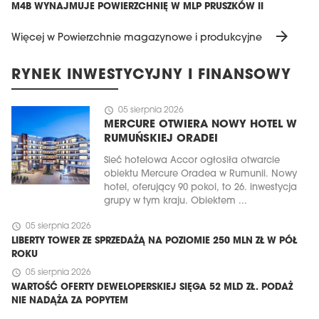
M4B WYNAJMUJE POWIERZCHNIĘ W MLP PRUSZKÓW II
arrow_forward
Więcej w Powierzchnie magazynowe i produkcyjne
RYNEK INWESTYCYJNY I FINANSOWY
schedule
05 sierpnia 2026
MERCURE OTWIERA NOWY HOTEL W
RUMUŃSKIEJ ORADEI
Sieć hotelowa Accor ogłosiła otwarcie
obiektu Mercure Oradea w Rumunii. Nowy
hotel, oferujący 90 pokoi, to 26. inwestycja
grupy w tym kraju. Obiektem ...
schedule
05 sierpnia 2026
LIBERTY TOWER ZE SPRZEDAŻĄ NA POZIOMIE 250 MLN ZŁ W PÓŁ
ROKU
schedule
05 sierpnia 2026
WARTOŚĆ OFERTY DEWELOPERSKIEJ SIĘGA 52 MLD ZŁ. PODAŻ
NIE NADĄŻA ZA POPYTEM