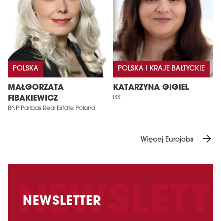
POLSKA
POLSKA I KRAJE BAŁTYCKIE
MAŁGORZATA
KATARZYNA GIGIEL
FIBAKIEWICZ
ISS
BNP Paribas Real Estate Poland
arrow_forward
Więcej Eurojobs
NEWSLETTER