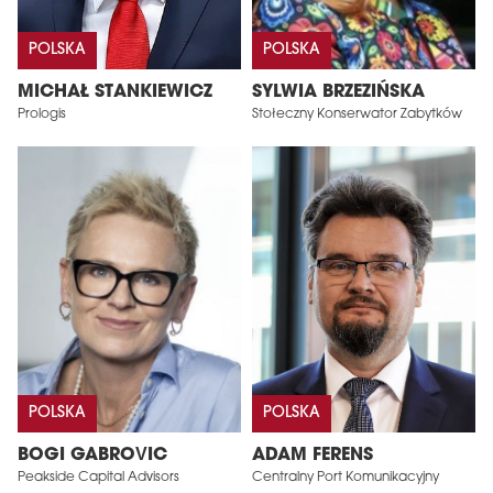
POLSKA
POLSKA
MICHAŁ STANKIEWICZ
SYLWIA BRZEZIŃSKA
Prologis
Stołeczny Konserwator Zabytków
POLSKA
POLSKA
BOGI GABROVIC
ADAM FERENS
Peakside Capital Advisors
Centralny Port Komunikacyjny