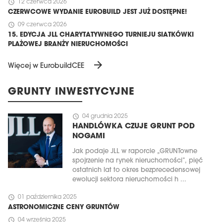
schedule
12 czerwca 2026
CZERWCOWE WYDANIE EUROBUILD JEST JUŻ DOSTĘPNE!
schedule
09 czerwca 2026
15. EDYCJA JLL CHARYTATYWNEGO TURNIEJU SIATKÓWKI
PLAŻOWEJ BRANŻY NIERUCHOMOŚCI
arrow_forward
Więcej w EurobuildCEE
GRUNTY INWESTYCYJNE
schedule
04 grudnia 2025
HANDLÓWKA CZUJE GRUNT POD
NOGAMI
Jak podaje JLL w raporcie „GRUNTowne
spojrzenie na rynek nieruchomości”, pięć
ostatnich lat to okres bezprecedensowej
ewolucji sektora nieruchomości h ...
schedule
01 października 2025
ASTRONOMICZNE CENY GRUNTÓW
schedule
04 września 2025