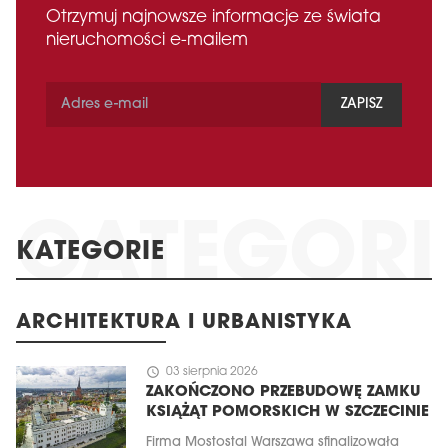
Otrzymuj najnowsze informacje ze świata
nieruchomości e-mailem
ZAPISZ
KATEGORIE
ARCHITEKTURA I URBANISTYKA
schedule
03 sierpnia 2026
ZAKOŃCZONO PRZEBUDOWĘ ZAMKU
KSIĄŻĄT POMORSKICH W SZCZECINIE
Firma Mostostal Warszawa sfinalizowała