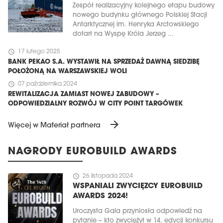
Zespół realizacyjny kolejnego etapu budowy
nowego budynku głównego Polskiej Stacji
Antarktycznej im. Henryka Arctowskiego
dotarł na Wyspę Króla Jerzeg ...
schedule
17 lutego 2025
BANK PEKAO S.A. WYSTAWIŁ NA SPRZEDAŻ DAWNĄ SIEDZIBĘ
POŁOŻONĄ NA WARSZAWSKIEJ WOLI
schedule
07 października 2024
REWITALIZACJA ZAMIAST NOWEJ ZABUDOWY –
ODPOWIEDZIALNY ROZWÓJ W CITY POINT TARGÓWEK
arrow_forward
Więcej w Materiał partnera
NAGRODY EUROBUILD AWARDS
schedule
26 listopada 2024
WSPANIALI ZWYCIĘZCY EUROBUILD
AWARDS 2024!
Uroczysta Gala przyniosła odpowiedź na
pytanie – kto zwyciężył w 14. edycji konkursu