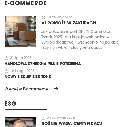
E-COMMERCE
schedule
10 grudnia 2025
AI POMOŻE W ZAKUPACH
Jak pokazuje raport DHL "E-Commerce
Trends 2025", dla kupujących online w
Europie Środkowej i Wschodniej najbardziej
liczy się szybka i elastyczna dos ...
schedule
31 lipca 2025
HANDLOWA SYNERGIA PILNIE POTRZEBNA
schedule
16 lutego 2024
NOWY E-SKLEP BIEDRONKI
arrow_forward
Więcej w E-commerce
ESG
schedule
24 czerwca 2026
ROŚNIE WAGA CERTYFIKACJI