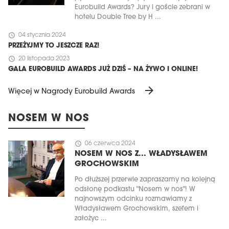
Eurobuild Awards? Jury i goście zebrani w
hotelu Double Tree by H ...
schedule
04 stycznia 2024
PRZEŻYJMY TO JESZCZE RAZ!
schedule
20 listopada 2023
GALA EUROBUILD AWARDS JUŻ DZIŚ – NA ŻYWO I ONLINE!
arrow_forward
Więcej w Nagrody Eurobuild Awards
NOSEM W NOS
schedule
06 czerwca 2024
NOSEM W NOS Z... WŁADYSŁAWEM
GROCHOWSKIM
Po dłuższej przerwie zapraszamy na kolejną
odsłonę podkastu "Nosem w nos"! W
najnowszym odcinku rozmawiamy z
Władysławem Grochowskim, szefem i
założyc ...