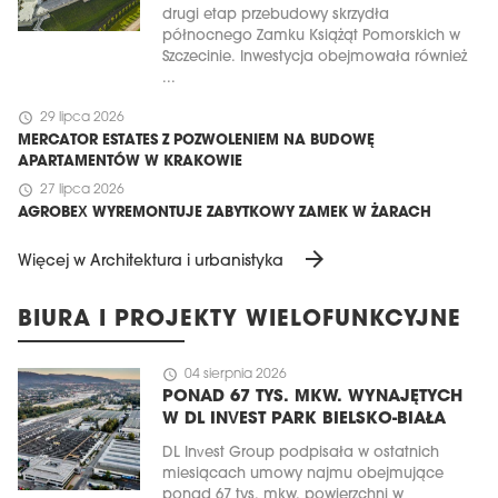
drugi etap przebudowy skrzydła
północnego Zamku Książąt Pomorskich w
Szczecinie. Inwestycja obejmowała również
...
schedule
29 lipca 2026
MERCATOR ESTATES Z POZWOLENIEM NA BUDOWĘ
APARTAMENTÓW W KRAKOWIE
schedule
27 lipca 2026
AGROBEX WYREMONTUJE ZABYTKOWY ZAMEK W ŻARACH
arrow_forward
Więcej w Architektura i urbanistyka
BIURA I PROJEKTY WIELOFUNKCYJNE
schedule
04 sierpnia 2026
PONAD 67 TYS. MKW. WYNAJĘTYCH
W DL INVEST PARK BIELSKO-BIAŁA
DL Invest Group podpisała w ostatnich
miesiącach umowy najmu obejmujące
ponad 67 tys. mkw. powierzchni w