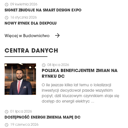
schedule
09 kwietnia 2026
SIGNET ZBUDUJE NA SMART DESIGN EXPO
schedule
16 stycznia 2026
NOWY RYNEK DLA DEKPOLU
arrow_forward
Więcej w Budownictwo
CENTRA DANYCH
schedule
08 lipca 2026
POLSKA BENEFICJENTEM ZMIAN NA
RYNKU DC
O ile jeszcze kilka lat temu o lokalizacji
inwestycji decydował przede wszystkim
popyt, dziś kluczowym czynnikiem staje się
dostęp do energii elektryc ...
schedule
01 lipca 2026
DOSTĘPNOŚĆ ENERGII ZMIENIA MAPĘ DC
schedule
19 czerwca 2026