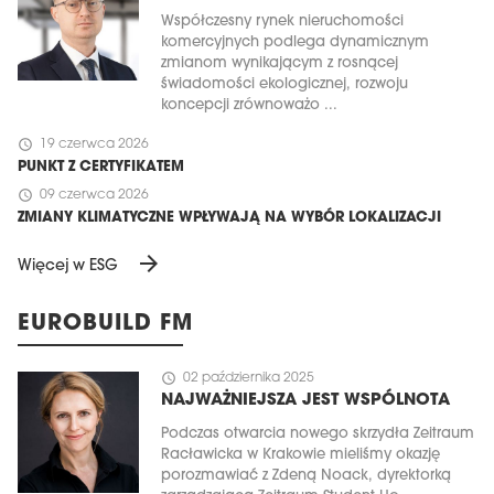
Współczesny rynek nieruchomości
komercyjnych podlega dynamicznym
zmianom wynikającym z rosnącej
świadomości ekologicznej, rozwoju
koncepcji zrównoważo ...
schedule
19 czerwca 2026
PUNKT Z CERTYFIKATEM
schedule
09 czerwca 2026
ZMIANY KLIMATYCZNE WPŁYWAJĄ NA WYBÓR LOKALIZACJI
arrow_forward
Więcej w ESG
EUROBUILD FM
schedule
02 października 2025
NAJWAŻNIEJSZA JEST WSPÓLNOTA
Podczas otwarcia nowego skrzydła Zeitraum
Racławicka w Krakowie mieliśmy okazję
porozmawiać z Zdeną Noack, dyrektorką