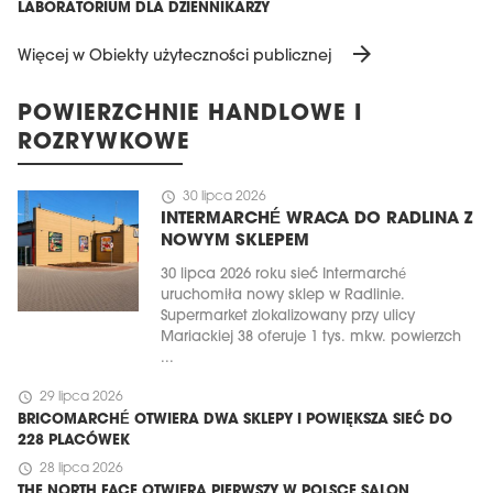
LABORATORIUM DLA DZIENNIKARZY
arrow_forward
Więcej w Obiekty użyteczności publicznej
POWIERZCHNIE HANDLOWE I
ROZRYWKOWE
schedule
30 lipca 2026
INTERMARCHÉ WRACA DO RADLINA Z
NOWYM SKLEPEM
30 lipca 2026 roku sieć Intermarché
uruchomiła nowy sklep w Radlinie.
Supermarket zlokalizowany przy ulicy
Mariackiej 38 oferuje 1 tys. mkw. powierzch
...
schedule
29 lipca 2026
BRICOMARCHÉ OTWIERA DWA SKLEPY I POWIĘKSZA SIEĆ DO
228 PLACÓWEK
schedule
28 lipca 2026
THE NORTH FACE OTWIERA PIERWSZY W POLSCE SALON