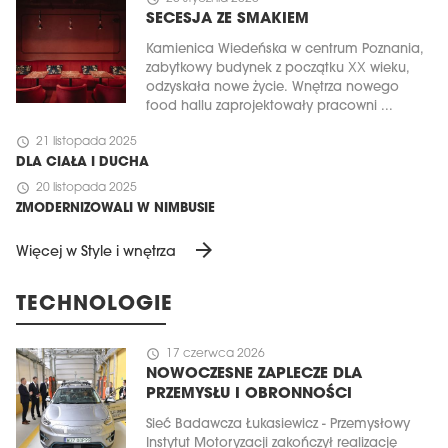
SECESJA ZE SMAKIEM
Kamienica Wiedeńska w centrum Poznania,
zabytkowy budynek z początku XX wieku,
odzyskała nowe życie. Wnętrza nowego
food hallu zaprojektowały pracowni ...
schedule
21 listopada 2025
DLA CIAŁA I DUCHA
schedule
20 listopada 2025
ZMODERNIZOWALI W NIMBUSIE
arrow_forward
Więcej w Style i wnętrza
TECHNOLOGIE
schedule
17 czerwca 2026
NOWOCZESNE ZAPLECZE DLA
PRZEMYSŁU I OBRONNOŚCI
Sieć Badawcza Łukasiewicz - Przemysłowy
Instytut Motoryzacji zakończył realizację