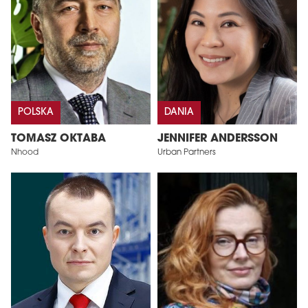
POLSKA
DANIA
TOMASZ OKTABA
JENNIFER ANDERSSON
Nhood
Urban Partners