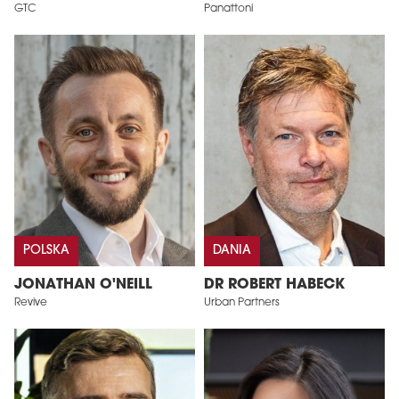
GTC
Panattoni
POLSKA
DANIA
JONATHAN O'NEILL
DR ROBERT HABECK
Revive
Urban Partners