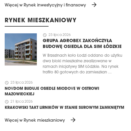
arrow_forward
Więcej w Rynek inwestycyjny i finansowy
RYNEK MIESZKANIOWY
schedule
23 lipca 2026
GRUPA AGROBEX ZAKOŃCZYŁA
BUDOWĘ OSIEDLA DLA SIM ŁÓDZKIE
W Brzezinach koło Łodzi oddano do użytku
dwa bloki mieszkalne zrealizowane w
ramach inicjatywy SIM Łódzkie. Na rynek
trafiło 80 gotowych do zamieszkan ...
schedule
23 lipca 2026
NOVDOM BUDUJE OSIEDLE MIODOVE W OSTROWI
MAZOWIECKIEJ
schedule
21 lipca 2026
KRAKOWSKI TAKT LIRNIKÓW W STANIE SUROWYM ZAMKNIĘTYM
arrow_forward
Więcej w Rynek mieszkaniowy