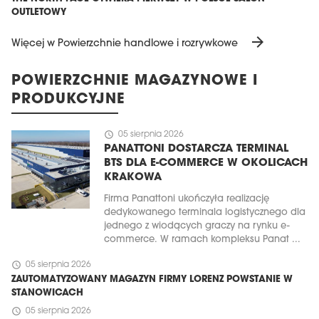
OUTLETOWY
arrow_forward
Więcej w Powierzchnie handlowe i rozrywkowe
POWIERZCHNIE MAGAZYNOWE I
PRODUKCYJNE
schedule
05 sierpnia 2026
PANATTONI DOSTARCZA TERMINAL
BTS DLA E-COMMERCE W OKOLICACH
KRAKOWA
Firma Panattoni ukończyła realizację
dedykowanego terminala logistycznego dla
jednego z wiodących graczy na rynku e-
commerce. W ramach kompleksu Panat ...
schedule
05 sierpnia 2026
ZAUTOMATYZOWANY MAGAZYN FIRMY LORENZ POWSTANIE W
STANOWICACH
schedule
05 sierpnia 2026