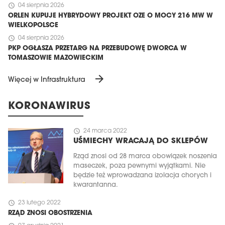
schedule
04 sierpnia 2026
ORLEN KUPUJE HYBRYDOWY PROJEKT OZE O MOCY 216 MW W
WIELKOPOLSCE
schedule
04 sierpnia 2026
PKP OGŁASZA PRZETARG NA PRZEBUDOWĘ DWORCA W
TOMASZOWIE MAZOWIECKIM
arrow_forward
Więcej w Infrastruktura
KORONAWIRUS
schedule
24 marca 2022
UŚMIECHY WRACAJĄ DO SKLEPÓW
Rząd znosi od 28 marca obowiązek noszenia
maseczek, poza pewnymi wyjątkami. Nie
będzie też wprowadzana izolacja chorych i
kwarantanna.
schedule
23 lutego 2022
RZĄD ZNOSI OBOSTRZENIA