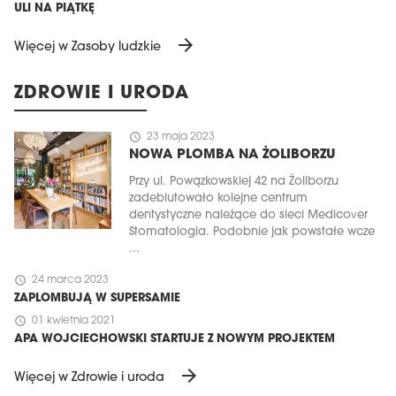
ULI NA PIĄTKĘ
arrow_forward
Więcej w Zasoby ludzkie
ZDROWIE I URODA
schedule
23 maja 2023
NOWA PLOMBA NA ŻOLIBORZU
Przy ul. Powązkowskiej 42 na Żoliborzu
zadebiutowało kolejne centrum
dentystyczne należące do sieci Medicover
Stomatologia. Podobnie jak powstałe wcze
...
schedule
24 marca 2023
ZAPLOMBUJĄ W SUPERSAMIE
schedule
01 kwietnia 2021
APA WOJCIECHOWSKI STARTUJE Z NOWYM PROJEKTEM
arrow_forward
Więcej w Zdrowie i uroda