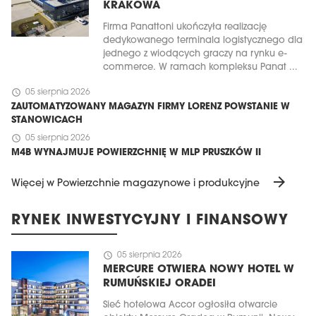
KRAKOWA
Firma Panattoni ukończyła realizację
dedykowanego terminala logistycznego dla
jednego z wiodących graczy na rynku e-
commerce. W ramach kompleksu Panat ...
schedule
05 sierpnia 2026
ZAUTOMATYZOWANY MAGAZYN FIRMY LORENZ POWSTANIE W
STANOWICACH
schedule
05 sierpnia 2026
M4B WYNAJMUJE POWIERZCHNIĘ W MLP PRUSZKÓW II
arrow_forward
Więcej w Powierzchnie magazynowe i produkcyjne
RYNEK INWESTYCYJNY I FINANSOWY
schedule
05 sierpnia 2026
MERCURE OTWIERA NOWY HOTEL W
RUMUŃSKIEJ ORADEI
Sieć hotelowa Accor ogłosiła otwarcie