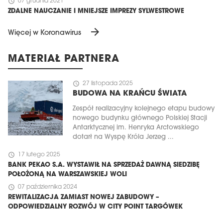
schedule
07 grudnia 2021
ZDALNE NAUCZANIE I MNIEJSZE IMPREZY SYLWESTROWE
arrow_forward
Więcej w Koronawirus
MATERIAŁ PARTNERA
schedule
27 listopada 2025
BUDOWA NA KRAŃCU ŚWIATA
Zespół realizacyjny kolejnego etapu budowy
nowego budynku głównego Polskiej Stacji
Antarktycznej im. Henryka Arctowskiego
dotarł na Wyspę Króla Jerzeg ...
schedule
17 lutego 2025
BANK PEKAO S.A. WYSTAWIŁ NA SPRZEDAŻ DAWNĄ SIEDZIBĘ
POŁOŻONĄ NA WARSZAWSKIEJ WOLI
schedule
07 października 2024
REWITALIZACJA ZAMIAST NOWEJ ZABUDOWY –
ODPOWIEDZIALNY ROZWÓJ W CITY POINT TARGÓWEK