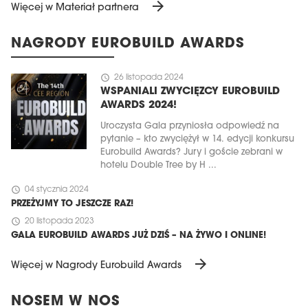
arrow_forward
Więcej w Materiał partnera
NAGRODY EUROBUILD AWARDS
schedule
26 listopada 2024
WSPANIALI ZWYCIĘZCY EUROBUILD
AWARDS 2024!
Uroczysta Gala przyniosła odpowiedź na
pytanie – kto zwyciężył w 14. edycji konkursu
Eurobuild Awards? Jury i goście zebrani w
hotelu Double Tree by H ...
schedule
04 stycznia 2024
PRZEŻYJMY TO JESZCZE RAZ!
schedule
20 listopada 2023
GALA EUROBUILD AWARDS JUŻ DZIŚ – NA ŻYWO I ONLINE!
arrow_forward
Więcej w Nagrody Eurobuild Awards
NOSEM W NOS