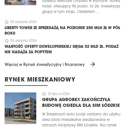
obiektu Mercure Oradea w Rumunii. Nowy
hotel, oferujący 90 pokoi, to 26. inwestycja
grupy w tym kraju. Obiektem ...
schedule
05 sierpnia 2026
LIBERTY TOWER ZE SPRZEDAŻĄ NA POZIOMIE 250 MLN ZŁ W PÓŁ
ROKU
schedule
05 sierpnia 2026
WARTOŚĆ OFERTY DEWELOPERSKIEJ SIĘGA 52 MLD ZŁ. PODAŻ
NIE NADĄŻA ZA POPYTEM
arrow_forward
Więcej w Rynek inwestycyjny i finansowy
RYNEK MIESZKANIOWY
schedule
23 lipca 2026
GRUPA AGROBEX ZAKOŃCZYŁA
BUDOWĘ OSIEDLA DLA SIM ŁÓDZKIE
W Brzezinach koło Łodzi oddano do użytku
dwa bloki mieszkalne zrealizowane w
ramach inicjatywy SIM Łódzkie. Na rynek