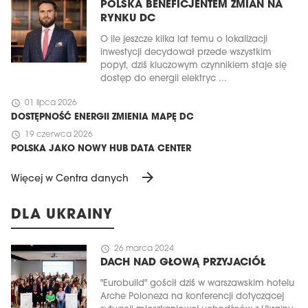
POLSKA BENEFICJENTEM ZMIAN NA
RYNKU DC
O ile jeszcze kilka lat temu o lokalizacji
inwestycji decydował przede wszystkim
popyt, dziś kluczowym czynnikiem staje się
dostęp do energii elektryc ...
schedule
01 lipca 2026
DOSTĘPNOŚĆ ENERGII ZMIENIA MAPĘ DC
schedule
19 czerwca 2026
POLSKA JAKO NOWY HUB DATA CENTER
arrow_forward
Więcej w Centra danych
DLA UKRAINY
schedule
26 marca 2024
DACH NAD GŁOWĄ PRZYJACIÓŁ
"Eurobuild" gościł dziś w warszawskim hotelu
Arche Poloneza na konferencji dotyczącej