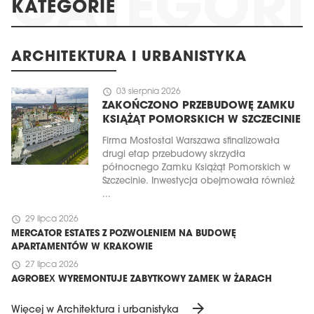
KATEGORIE
ARCHITEKTURA I URBANISTYKA
schedule
03 sierpnia 2026
ZAKOŃCZONO PRZEBUDOWĘ ZAMKU
KSIĄŻĄT POMORSKICH W SZCZECINIE
Firma Mostostal Warszawa sfinalizowała
drugi etap przebudowy skrzydła
północnego Zamku Książąt Pomorskich w
Szczecinie. Inwestycja obejmowała również
...
schedule
29 lipca 2026
MERCATOR ESTATES Z POZWOLENIEM NA BUDOWĘ
APARTAMENTÓW W KRAKOWIE
schedule
27 lipca 2026
AGROBEX WYREMONTUJE ZABYTKOWY ZAMEK W ŻARACH
arrow_forward
Więcej w Architektura i urbanistyka