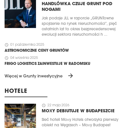
HANDLÓWKA CZUJE GRUNT POD
NOGAMI
Jak podaje JLL w raporcie „GRUNTowne
spojrzenie na rynek nieruchomości”, pięć
ostatnich lat to okres bezprecedensowej
ewolucji sektora nieruchomości h ...
schedule
01 października 2025
ASTRONOMICZNE CENY GRUNTÓW
schedule
04 września 2025
FRIGO LOGISTICS ZAINWESTUJE W RADOMSKU
arrow_forward
Więcej w Grunty inwestycyjne
HOTELE
schedule
22 maja 2026
MOXY DEBIUTUJE W BUDAPESZCIE
Sieć hoteli Moxy Hotels otworzyła pierwszy
obiekt na Węgrzech – Moxy Budapest