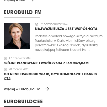
Więcej w ESG
EUROBUILD FM
schedule
02 października 2025
NAJWAŻNIEJSZA JEST WSPÓLNOTA
Podczas otwarcia nowego skrzydła Zeitraum
Racławicka w Krakowie mieliśmy okazję
porozmawiać z Zdeną Noack, dyrektorką
zarządzającą Zeitraum Student Ho ...
schedule
17 czerwca 2025
SPÓJNE PLANOWANIE I WSPÓŁPRACA Z SAMORZĄDAMI
schedule
20 marca 2025
CO NIESIE FRANCUSKI WIATR, CZYLI KOMENTARZE Z CANNES
CZ.3
arrow_forward
Więcej w Eurobuild FM
EUROBUILDCEE