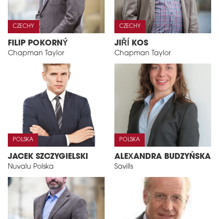
CZECHY
CZECHY
FILIP POKORNÝ
JIŘÍ KOS
Chapman Taylor
Chapman Taylor
POLSKA
POLSKA
JACEK SZCZYGIELSKI
ALEXANDRA BUDZYŃSKA
Nuvalu Polska
Savills