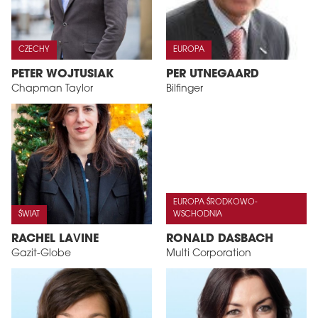
CZECHY
EUROPA
PETER WOJTUSIAK
PER UTNEGAARD
Chapman Taylor
Bilfinger
EUROPA ŚRODKOWO-
ŚWIAT
WSCHODNIA
RACHEL LAVINE
RONALD DASBACH
Gazit-Globe
Multi Corporation