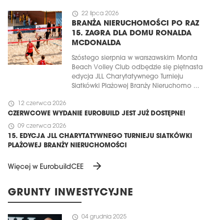
schedule
22 lipca 2026
BRANŻA NIERUCHOMOŚCI PO RAZ
15. ZAGRA DLA DOMU RONALDA
MCDONALDA
Szóstego sierpnia w warszawskim Monta
Beach Volley Club odbędzie się piętnasta
edycja JLL Charytatywnego Turnieju
Siatkówki Plażowej Branży Nieruchomo ...
schedule
12 czerwca 2026
CZERWCOWE WYDANIE EUROBUILD JEST JUŻ DOSTĘPNE!
schedule
09 czerwca 2026
15. EDYCJA JLL CHARYTATYWNEGO TURNIEJU SIATKÓWKI
PLAŻOWEJ BRANŻY NIERUCHOMOŚCI
arrow_forward
Więcej w EurobuildCEE
GRUNTY INWESTYCYJNE
schedule
04 grudnia 2025