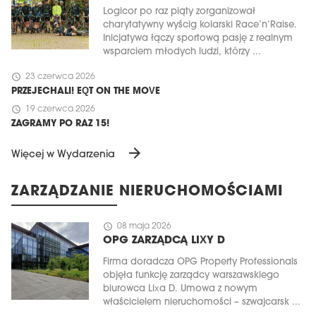
Logicor po raz piąty zorganizował
charytatywny wyścig kolarski Race’n’Raise.
Inicjatywa łączy sportową pasję z realnym
wsparciem młodych ludzi, którzy ...
schedule
23 czerwca 2026
PRZEJECHALI! EQT ON THE MOVE
schedule
19 czerwca 2026
ZAGRAMY PO RAZ 15!
arrow_forward
Więcej w Wydarzenia
ZARZĄDZANIE NIERUCHOMOŚCIAMI
schedule
08 maja 2026
OPG ZARZĄDCĄ LIXY D
Firma doradcza OPG Property Professionals
objęła funkcję zarządcy warszawskiego
biurowca Lixa D. Umowa z nowym
właścicielem nieruchomości – szwajcarsk ...