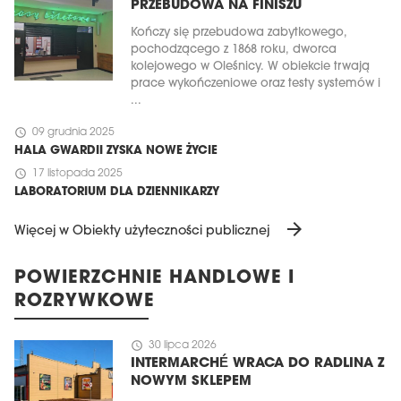
PRZEBUDOWA NA FINISZU
Kończy się przebudowa zabytkowego,
pochodzącego z 1868 roku, dworca
kolejowego w Oleśnicy. W obiekcie trwają
prace wykończeniowe oraz testy systemów i
...
schedule
09 grudnia 2025
HALA GWARDII ZYSKA NOWE ŻYCIE
schedule
17 listopada 2025
LABORATORIUM DLA DZIENNIKARZY
arrow_forward
Więcej w Obiekty użyteczności publicznej
POWIERZCHNIE HANDLOWE I
ROZRYWKOWE
schedule
30 lipca 2026
INTERMARCHÉ WRACA DO RADLINA Z
NOWYM SKLEPEM