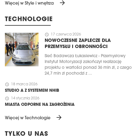
arrow_forward
Więcej w Style i wnętrza
TECHNOLOGIE
schedule
17 czerwca 2026
NOWOCZESNE ZAPLECZE DLA
PRZEMYSŁU I OBRONNOŚCI
Sieć Badawcza Łukasiewicz - Przemysłowy
Instytut Motoryzacji zakończył realizację
projektu o wartości ponad 36 mln zł, z czego
24,7 mln zł pochodzi z ...
schedule
18 marca 2026
STUDIO A Z SYSTEMEM NHIB
schedule
14 stycznia 2026
MIASTA ODPORNE NA ZAGROŻENIA
arrow_forward
Więcej w Technologie
TYLKO U NAS