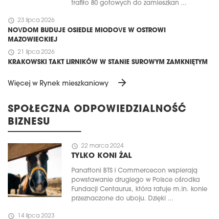
trafiło 80 gotowych do zamieszkan ...
schedule
23 lipca 2026
NOVDOM BUDUJE OSIEDLE MIODOVE W OSTROWI
MAZOWIECKIEJ
schedule
21 lipca 2026
KRAKOWSKI TAKT LIRNIKÓW W STANIE SUROWYM ZAMKNIĘTYM
arrow_forward
Więcej w Rynek mieszkaniowy
SPOŁECZNA ODPOWIEDZIALNOŚĆ
BIZNESU
schedule
22 marca 2024
TYLKO KONI ŻAL
Panattoni BTS i Commercecon wspierają
powstawanie drugiego w Polsce ośrodka
Fundacji Centaurus, która ratuje m.in. konie
przeznaczone do uboju. Dzięki ...
schedule
14 lipca 2023