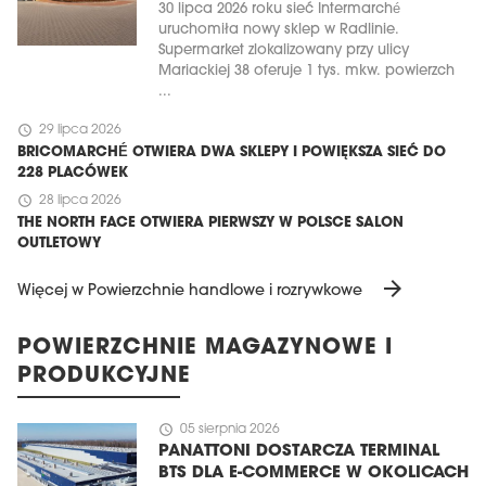
30 lipca 2026 roku sieć Intermarché
uruchomiła nowy sklep w Radlinie.
Supermarket zlokalizowany przy ulicy
Mariackiej 38 oferuje 1 tys. mkw. powierzch
...
schedule
29 lipca 2026
BRICOMARCHÉ OTWIERA DWA SKLEPY I POWIĘKSZA SIEĆ DO
228 PLACÓWEK
schedule
28 lipca 2026
THE NORTH FACE OTWIERA PIERWSZY W POLSCE SALON
OUTLETOWY
arrow_forward
Więcej w Powierzchnie handlowe i rozrywkowe
POWIERZCHNIE MAGAZYNOWE I
PRODUKCYJNE
schedule
05 sierpnia 2026
PANATTONI DOSTARCZA TERMINAL
BTS DLA E-COMMERCE W OKOLICACH