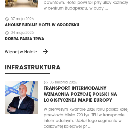
Downtown. Hotel powstał przy ulicy Kazinczy
w centrum Budapesztu, w budy ...
schedule
07 maja 2026
AHOUSE BUDUJE HOTEL W GRODZISKU
schedule
04 maja 2026
DOBRA PASSA TRWA
arrow_forward
Więcej w Hotele
INFRASTRUKTURA
schedule
05 sierpnia 2026
TRANSPORT INTERMODALNY
WZMACNIA POZYCJĘ POLSKI NA
LOGISTYCZNEJ MAPIE EUROPY
W pierwszym kwartale 2026 roku polska kolej
przewiozła blisko 790 tys. TEU w transporcie
intermodalnym. Udział tego segmentu w
całkowitej kolejowej pr ...