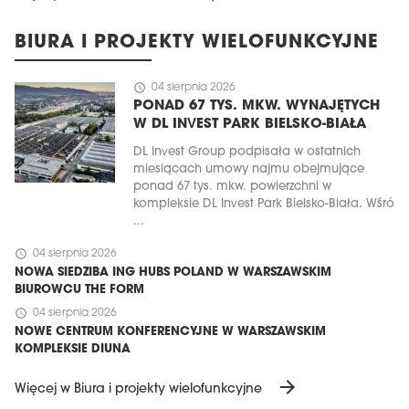
BIURA I PROJEKTY WIELOFUNKCYJNE
schedule
04 sierpnia 2026
PONAD 67 TYS. MKW. WYNAJĘTYCH
W DL INVEST PARK BIELSKO-BIAŁA
DL Invest Group podpisała w ostatnich
miesiącach umowy najmu obejmujące
ponad 67 tys. mkw. powierzchni w
kompleksie DL Invest Park Bielsko-Biała. Wśró
...
schedule
04 sierpnia 2026
NOWA SIEDZIBA ING HUBS POLAND W WARSZAWSKIM
BIUROWCU THE FORM
schedule
04 sierpnia 2026
NOWE CENTRUM KONFERENCYJNE W WARSZAWSKIM
KOMPLEKSIE DIUNA
arrow_forward
Więcej w Biura i projekty wielofunkcyjne