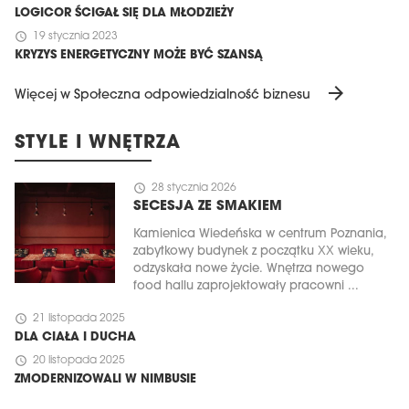
LOGICOR ŚCIGAŁ SIĘ DLA MŁODZIEŻY
schedule
19 stycznia 2023
KRYZYS ENERGETYCZNY MOŻE BYĆ SZANSĄ
arrow_forward
Więcej w Społeczna odpowiedzialność biznesu
STYLE I WNĘTRZA
schedule
28 stycznia 2026
SECESJA ZE SMAKIEM
Kamienica Wiedeńska w centrum Poznania,
zabytkowy budynek z początku XX wieku,
odzyskała nowe życie. Wnętrza nowego
food hallu zaprojektowały pracowni ...
schedule
21 listopada 2025
DLA CIAŁA I DUCHA
schedule
20 listopada 2025
ZMODERNIZOWALI W NIMBUSIE