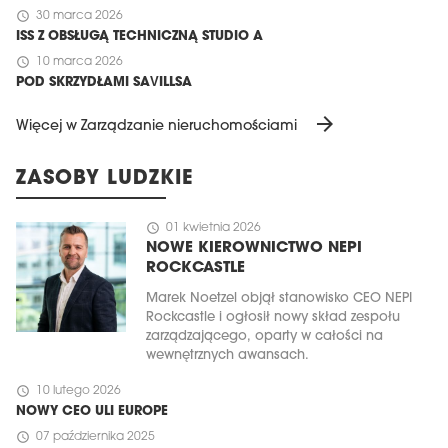
schedule
30 marca 2026
ISS Z OBSŁUGĄ TECHNICZNĄ STUDIO A
schedule
10 marca 2026
POD SKRZYDŁAMI SAVILLSA
arrow_forward
Więcej w Zarządzanie nieruchomościami
ZASOBY LUDZKIE
schedule
01 kwietnia 2026
NOWE KIEROWNICTWO NEPI
ROCKCASTLE
Marek Noetzel objął stanowisko CEO NEPI
Rockcastle i ogłosił nowy skład zespołu
zarządzającego, oparty w całości na
wewnętrznych awansach.
schedule
10 lutego 2026
NOWY CEO ULI EUROPE
schedule
07 października 2025