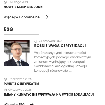
schedule
16 lutego 2024
NOWY E-SKLEP BIEDRONKI
arrow_forward
Więcej w E-commerce
ESG
schedule
24 czerwca 2026
ROŚNIE WAGA CERTYFIKACJI
Współczesny rynek nieruchomości
komercyjnych podlega dynamicznym
zmianom wynikającym z rosnącej
świadomości ekologicznej, rozwoju
koncepcji zrównoważo ...
schedule
19 czerwca 2026
PUNKT Z CERTYFIKATEM
schedule
09 czerwca 2026
ZMIANY KLIMATYCZNE WPŁYWAJĄ NA WYBÓR LOKALIZACJI
arrow_forward