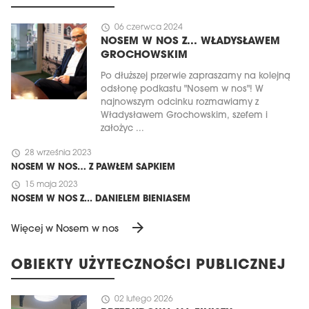
schedule
06 czerwca 2024
NOSEM W NOS Z... WŁADYSŁAWEM
GROCHOWSKIM
Po dłuższej przerwie zapraszamy na kolejną
odsłonę podkastu "Nosem w nos"! W
najnowszym odcinku rozmawiamy z
Władysławem Grochowskim, szefem i
założyc ...
schedule
28 września 2023
NOSEM W NOS… Z PAWŁEM SAPKIEM
schedule
15 maja 2023
NOSEM W NOS Z... DANIELEM BIENIASEM
arrow_forward
Więcej w Nosem w nos
OBIEKTY UŻYTECZNOŚCI PUBLICZNEJ
schedule
02 lutego 2026