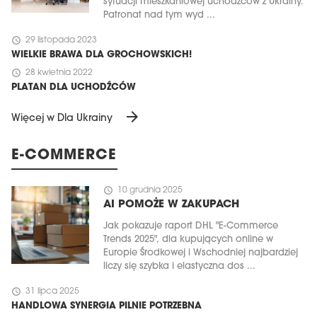
sytuacji mieszkaniowej uchodźców z Ukrainy.
Patronat nad tym wyd ...
schedule
29 listopada 2023
WIELKIE BRAWA DLA GROCHOWSKICH!
schedule
28 kwietnia 2022
PLATAN DLA UCHODŹCÓW
arrow_forward
Więcej w Dla Ukrainy
E-COMMERCE
schedule
10 grudnia 2025
AI POMOŻE W ZAKUPACH
Jak pokazuje raport DHL "E-Commerce
Trends 2025", dla kupujących online w
Europie Środkowej i Wschodniej najbardziej
liczy się szybka i elastyczna dos ...
schedule
31 lipca 2025
HANDLOWA SYNERGIA PILNIE POTRZEBNA