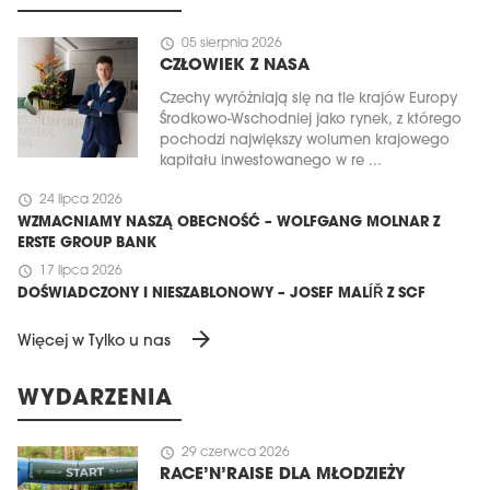
schedule
05 sierpnia 2026
CZŁOWIEK Z NASA
Czechy wyróżniają się na tle krajów Europy
Środkowo-Wschodniej jako rynek, z którego
pochodzi największy wolumen krajowego
kapitału inwestowanego w re ...
schedule
24 lipca 2026
WZMACNIAMY NASZĄ OBECNOŚĆ – WOLFGANG MOLNAR Z
ERSTE GROUP BANK
schedule
17 lipca 2026
DOŚWIADCZONY I NIESZABLONOWY – JOSEF MALÍŘ Z SCF
arrow_forward
Więcej w Tylko u nas
WYDARZENIA
schedule
29 czerwca 2026
RACE’N’RAISE DLA MŁODZIEŻY