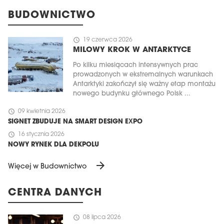
BUDOWNICTWO
schedule
19 czerwca 2026
MILOWY KROK W ANTARKTYCE
Po kilku miesiącach intensywnych prac
prowadzonych w ekstremalnych warunkach
Antarktyki zakończył się ważny etap montażu
nowego budynku głównego Polsk ...
schedule
09 kwietnia 2026
SIGNET ZBUDUJE NA SMART DESIGN EXPO
schedule
16 stycznia 2026
NOWY RYNEK DLA DEKPOLU
arrow_forward
Więcej w Budownictwo
CENTRA DANYCH
schedule
08 lipca 2026