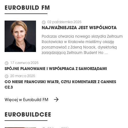
EUROBUILD FM
schedule
02 października 2025
NAJWAŻNIEJSZA JEST WSPÓLNOTA
Podczas otwarcia nowego skrzydła Zeitraum
Racławicka w Krakowie mieliśmy okazję
porozmawiać z Zdeną Noack, dyrektorką
zarządzającą Zeitraum Student Ho ...
schedule
17 czerwca 2025
SPÓJNE PLANOWANIE I WSPÓŁPRACA Z SAMORZĄDAMI
schedule
20 marca 2025
CO NIESIE FRANCUSKI WIATR, CZYLI KOMENTARZE Z CANNES
CZ.3
arrow_forward
Więcej w Eurobuild FM
EUROBUILDCEE