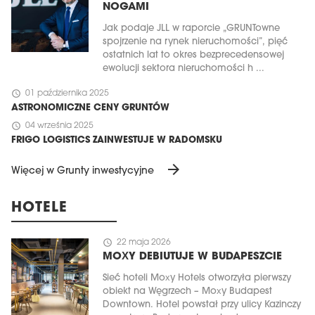
NOGAMI
Jak podaje JLL w raporcie „GRUNTowne
spojrzenie na rynek nieruchomości”, pięć
ostatnich lat to okres bezprecedensowej
ewolucji sektora nieruchomości h ...
schedule
01 października 2025
ASTRONOMICZNE CENY GRUNTÓW
schedule
04 września 2025
FRIGO LOGISTICS ZAINWESTUJE W RADOMSKU
arrow_forward
Więcej w Grunty inwestycyjne
HOTELE
schedule
22 maja 2026
MOXY DEBIUTUJE W BUDAPESZCIE
Sieć hoteli Moxy Hotels otworzyła pierwszy
obiekt na Węgrzech – Moxy Budapest
Downtown. Hotel powstał przy ulicy Kazinczy