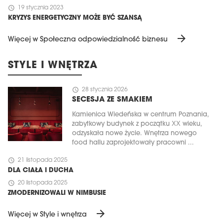
schedule
19 stycznia 2023
KRYZYS ENERGETYCZNY MOŻE BYĆ SZANSĄ
arrow_forward
Więcej w Społeczna odpowiedzialność biznesu
STYLE I WNĘTRZA
schedule
28 stycznia 2026
SECESJA ZE SMAKIEM
Kamienica Wiedeńska w centrum Poznania,
zabytkowy budynek z początku XX wieku,
odzyskała nowe życie. Wnętrza nowego
food hallu zaprojektowały pracowni ...
schedule
21 listopada 2025
DLA CIAŁA I DUCHA
schedule
20 listopada 2025
ZMODERNIZOWALI W NIMBUSIE
arrow_forward
Więcej w Style i wnętrza