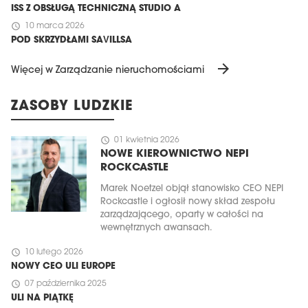
ISS Z OBSŁUGĄ TECHNICZNĄ STUDIO A
schedule
10 marca 2026
POD SKRZYDŁAMI SAVILLSA
arrow_forward
Więcej w Zarządzanie nieruchomościami
ZASOBY LUDZKIE
schedule
01 kwietnia 2026
NOWE KIEROWNICTWO NEPI
ROCKCASTLE
Marek Noetzel objął stanowisko CEO NEPI
Rockcastle i ogłosił nowy skład zespołu
zarządzającego, oparty w całości na
wewnętrznych awansach.
schedule
10 lutego 2026
NOWY CEO ULI EUROPE
schedule
07 października 2025
ULI NA PIĄTKĘ