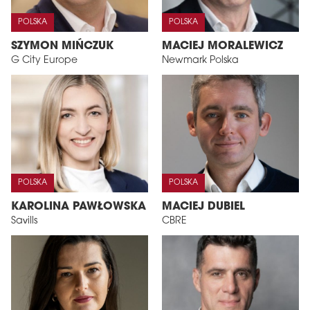
POLSKA
POLSKA
SZYMON MIŃCZUK
MACIEJ MORALEWICZ
G City Europe
Newmark Polska
POLSKA
POLSKA
KAROLINA PAWŁOWSKA
MACIEJ DUBIEL
Savills
CBRE