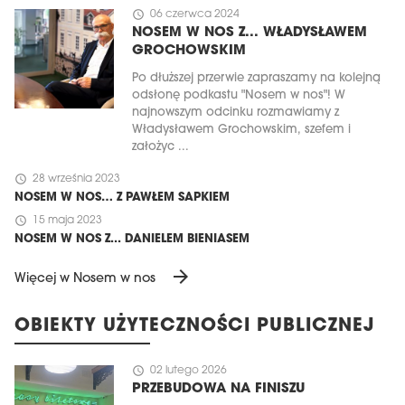
schedule
06 czerwca 2024
NOSEM W NOS Z... WŁADYSŁAWEM
GROCHOWSKIM
Po dłuższej przerwie zapraszamy na kolejną
odsłonę podkastu "Nosem w nos"! W
najnowszym odcinku rozmawiamy z
Władysławem Grochowskim, szefem i
założyc ...
schedule
28 września 2023
NOSEM W NOS… Z PAWŁEM SAPKIEM
schedule
15 maja 2023
NOSEM W NOS Z... DANIELEM BIENIASEM
arrow_forward
Więcej w Nosem w nos
OBIEKTY UŻYTECZNOŚCI PUBLICZNEJ
schedule
02 lutego 2026
PRZEBUDOWA NA FINISZU