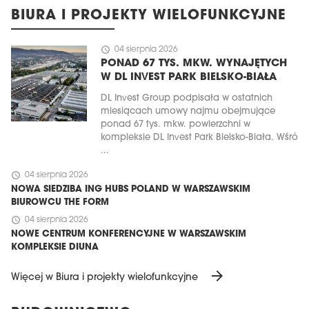
BIURA I PROJEKTY WIELOFUNKCYJNE
schedule
04 sierpnia 2026
PONAD 67 TYS. MKW. WYNAJĘTYCH
W DL INVEST PARK BIELSKO-BIAŁA
DL Invest Group podpisała w ostatnich
miesiącach umowy najmu obejmujące
ponad 67 tys. mkw. powierzchni w
kompleksie DL Invest Park Bielsko-Biała. Wśró
...
schedule
04 sierpnia 2026
NOWA SIEDZIBA ING HUBS POLAND W WARSZAWSKIM
BIUROWCU THE FORM
schedule
04 sierpnia 2026
NOWE CENTRUM KONFERENCYJNE W WARSZAWSKIM
KOMPLEKSIE DIUNA
arrow_forward
Więcej w Biura i projekty wielofunkcyjne