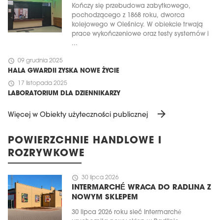
Kończy się przebudowa zabytkowego,
pochodzącego z 1868 roku, dworca
kolejowego w Oleśnicy. W obiekcie trwają
prace wykończeniowe oraz testy systemów i
...
schedule
09 grudnia 2025
HALA GWARDII ZYSKA NOWE ŻYCIE
schedule
17 listopada 2025
LABORATORIUM DLA DZIENNIKARZY
arrow_forward
Więcej w Obiekty użyteczności publicznej
POWIERZCHNIE HANDLOWE I
ROZRYWKOWE
schedule
30 lipca 2026
INTERMARCHÉ WRACA DO RADLINA Z
NOWYM SKLEPEM
30 lipca 2026 roku sieć Intermarché