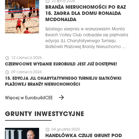
schedule
22 lipca 2026
BRANŻA NIERUCHOMOŚCI PO RAZ
15. ZAGRA DLA DOMU RONALDA
MCDONALDA
Szóstego sierpnia w warszawskim Monta
Beach Volley Club odbędzie się piętnasta
edycja JLL Charytatywnego Turnieju
Siatkówki Plażowej Branży Nieruchomo ...
schedule
12 czerwca 2026
CZERWCOWE WYDANIE EUROBUILD JEST JUŻ DOSTĘPNE!
schedule
09 czerwca 2026
15. EDYCJA JLL CHARYTATYWNEGO TURNIEJU SIATKÓWKI
PLAŻOWEJ BRANŻY NIERUCHOMOŚCI
arrow_forward
Więcej w EurobuildCEE
GRUNTY INWESTYCYJNE
schedule
04 grudnia 2025
HANDLÓWKA CZUJE GRUNT POD