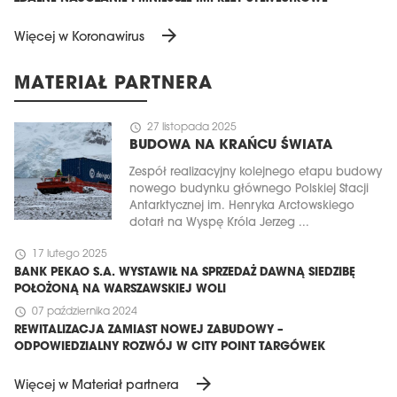
arrow_forward
Więcej w Koronawirus
MATERIAŁ PARTNERA
schedule
27 listopada 2025
BUDOWA NA KRAŃCU ŚWIATA
Zespół realizacyjny kolejnego etapu budowy
nowego budynku głównego Polskiej Stacji
Antarktycznej im. Henryka Arctowskiego
dotarł na Wyspę Króla Jerzeg ...
schedule
17 lutego 2025
BANK PEKAO S.A. WYSTAWIŁ NA SPRZEDAŻ DAWNĄ SIEDZIBĘ
POŁOŻONĄ NA WARSZAWSKIEJ WOLI
schedule
07 października 2024
REWITALIZACJA ZAMIAST NOWEJ ZABUDOWY –
ODPOWIEDZIALNY ROZWÓJ W CITY POINT TARGÓWEK
arrow_forward
Więcej w Materiał partnera