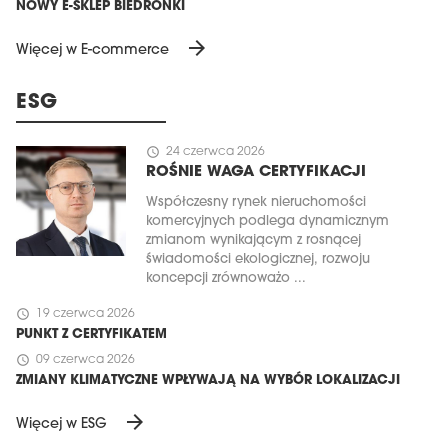
NOWY E-SKLEP BIEDRONKI
arrow_forward
Więcej w E-commerce
ESG
schedule
24 czerwca 2026
ROŚNIE WAGA CERTYFIKACJI
Współczesny rynek nieruchomości
komercyjnych podlega dynamicznym
zmianom wynikającym z rosnącej
świadomości ekologicznej, rozwoju
koncepcji zrównoważo ...
schedule
19 czerwca 2026
PUNKT Z CERTYFIKATEM
schedule
09 czerwca 2026
ZMIANY KLIMATYCZNE WPŁYWAJĄ NA WYBÓR LOKALIZACJI
arrow_forward
Więcej w ESG