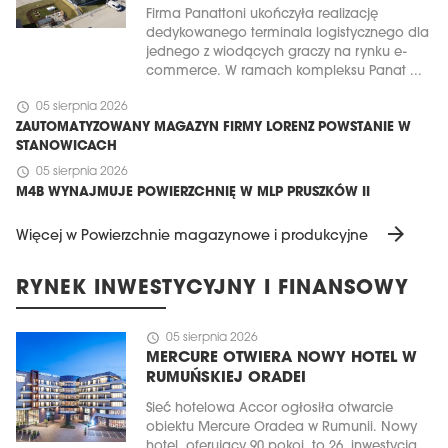
Firma Panattoni ukończyła realizację
dedykowanego terminala logistycznego dla
jednego z wiodących graczy na rynku e-
commerce. W ramach kompleksu Panat ...
schedule
05 sierpnia 2026
ZAUTOMATYZOWANY MAGAZYN FIRMY LORENZ POWSTANIE W
STANOWICACH
schedule
05 sierpnia 2026
M4B WYNAJMUJE POWIERZCHNIĘ W MLP PRUSZKÓW II
arrow_forward
Więcej w Powierzchnie magazynowe i produkcyjne
RYNEK INWESTYCYJNY I FINANSOWY
schedule
05 sierpnia 2026
MERCURE OTWIERA NOWY HOTEL W
RUMUŃSKIEJ ORADEI
Sieć hotelowa Accor ogłosiła otwarcie
obiektu Mercure Oradea w Rumunii. Nowy
hotel, oferujący 90 pokoi, to 26. inwestycja