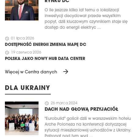
RYNKU DC
O ile jeszcze kilka lat temu o lokalizacji
inwestycji decydował przede wszystkim
popyt, dziś kluczowym czynnikiem staje się
dostęp do energii elektryc ...
schedule
01 lipca 2026
DOSTĘPNOŚĆ ENERGII ZMIENIA MAPĘ DC
schedule
19 czerwca 2026
POLSKA JAKO NOWY HUB DATA CENTER
arrow_forward
Więcej w Centra danych
DLA UKRAINY
schedule
26 marca 2024
DACH NAD GŁOWĄ PRZYJACIÓŁ
"Eurobuild" gościł dziś w warszawskim hotelu
Arche Poloneza na konferencji dotyczącej
sytuacji mieszkaniowej uchodźców z Ukrainy.
Patronat nad tym wyd ...