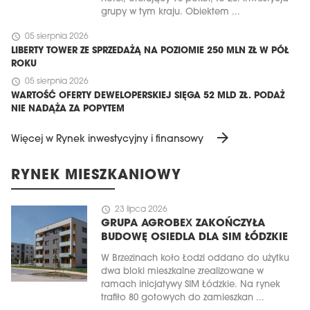
grupy w tym kraju. Obiektem ...
schedule
05 sierpnia 2026
LIBERTY TOWER ZE SPRZEDAŻĄ NA POZIOMIE 250 MLN ZŁ W PÓŁ
ROKU
schedule
05 sierpnia 2026
WARTOŚĆ OFERTY DEWELOPERSKIEJ SIĘGA 52 MLD ZŁ. PODAŻ
NIE NADĄŻA ZA POPYTEM
arrow_forward
Więcej w Rynek inwestycyjny i finansowy
RYNEK MIESZKANIOWY
schedule
23 lipca 2026
GRUPA AGROBEX ZAKOŃCZYŁA
BUDOWĘ OSIEDLA DLA SIM ŁÓDZKIE
W Brzezinach koło Łodzi oddano do użytku
dwa bloki mieszkalne zrealizowane w
ramach inicjatywy SIM Łódzkie. Na rynek
trafiło 80 gotowych do zamieszkan ...