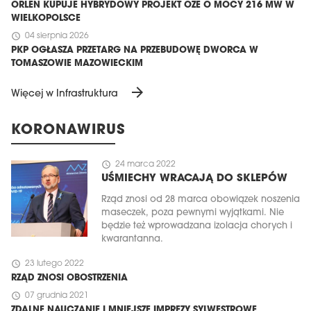
ORLEN KUPUJE HYBRYDOWY PROJEKT OZE O MOCY 216 MW W
WIELKOPOLSCE
schedule
04 sierpnia 2026
PKP OGŁASZA PRZETARG NA PRZEBUDOWĘ DWORCA W
TOMASZOWIE MAZOWIECKIM
arrow_forward
Więcej w Infrastruktura
KORONAWIRUS
schedule
24 marca 2022
UŚMIECHY WRACAJĄ DO SKLEPÓW
Rząd znosi od 28 marca obowiązek noszenia
maseczek, poza pewnymi wyjątkami. Nie
będzie też wprowadzana izolacja chorych i
kwarantanna.
schedule
23 lutego 2022
RZĄD ZNOSI OBOSTRZENIA
schedule
07 grudnia 2021
ZDALNE NAUCZANIE I MNIEJSZE IMPREZY SYLWESTROWE