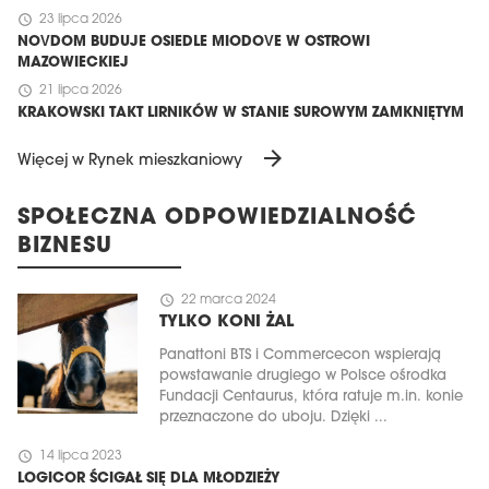
schedule
23 lipca 2026
NOVDOM BUDUJE OSIEDLE MIODOVE W OSTROWI
MAZOWIECKIEJ
schedule
21 lipca 2026
KRAKOWSKI TAKT LIRNIKÓW W STANIE SUROWYM ZAMKNIĘTYM
arrow_forward
Więcej w Rynek mieszkaniowy
SPOŁECZNA ODPOWIEDZIALNOŚĆ
BIZNESU
schedule
22 marca 2024
TYLKO KONI ŻAL
Panattoni BTS i Commercecon wspierają
powstawanie drugiego w Polsce ośrodka
Fundacji Centaurus, która ratuje m.in. konie
przeznaczone do uboju. Dzięki ...
schedule
14 lipca 2023
LOGICOR ŚCIGAŁ SIĘ DLA MŁODZIEŻY