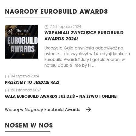
NAGRODY EUROBUILD AWARDS
schedule
26 listopada 2024
WSPANIALI ZWYCIĘZCY EUROBUILD
AWARDS 2024!
Uroczysta Gala przyniosła odpowiedź na
pytanie – kto zwyciężył w 14. edycji konkursu
Eurobuild Awards? Jury i goście zebrani w
hotelu Double Tree by H ...
schedule
04 stycznia 2024
PRZEŻYJMY TO JESZCZE RAZ!
schedule
20 listopada 2023
GALA EUROBUILD AWARDS JUŻ DZIŚ – NA ŻYWO I ONLINE!
arrow_forward
Więcej w Nagrody Eurobuild Awards
NOSEM W NOS