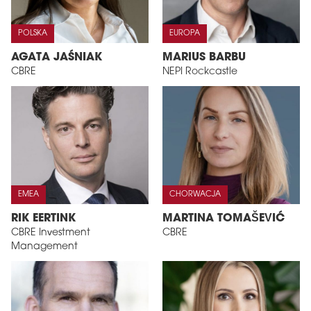
POLSKA
EUROPA
AGATA JAŚNIAK
MARIUS BARBU
CBRE
NEPI Rockcastle
EMEA
CHORWACJA
RIK EERTINK
MARTINA TOMAŠEVIĆ
CBRE Investment
CBRE
Management