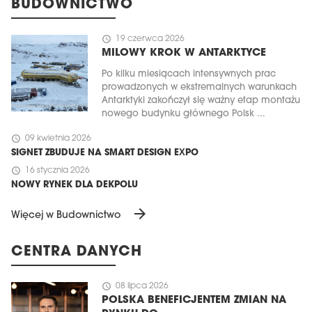
BUDOWNICTWO
schedule
19 czerwca 2026
MILOWY KROK W ANTARKTYCE
Po kilku miesiącach intensywnych prac
prowadzonych w ekstremalnych warunkach
Antarktyki zakończył się ważny etap montażu
nowego budynku głównego Polsk ...
schedule
09 kwietnia 2026
SIGNET ZBUDUJE NA SMART DESIGN EXPO
schedule
16 stycznia 2026
NOWY RYNEK DLA DEKPOLU
arrow_forward
Więcej w Budownictwo
CENTRA DANYCH
schedule
08 lipca 2026
POLSKA BENEFICJENTEM ZMIAN NA