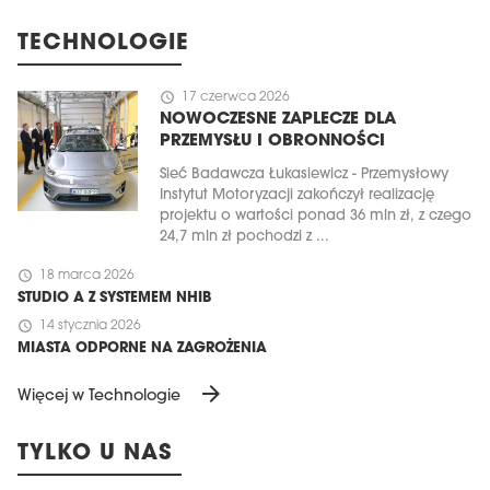
TECHNOLOGIE
schedule
17 czerwca 2026
NOWOCZESNE ZAPLECZE DLA
PRZEMYSŁU I OBRONNOŚCI
Sieć Badawcza Łukasiewicz - Przemysłowy
Instytut Motoryzacji zakończył realizację
projektu o wartości ponad 36 mln zł, z czego
24,7 mln zł pochodzi z ...
schedule
18 marca 2026
STUDIO A Z SYSTEMEM NHIB
schedule
14 stycznia 2026
MIASTA ODPORNE NA ZAGROŻENIA
arrow_forward
Więcej w Technologie
TYLKO U NAS