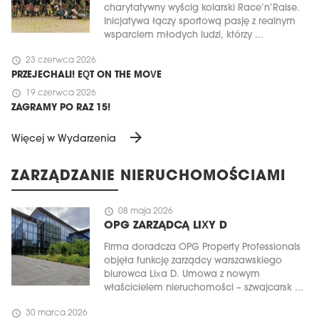
charytatywny wyścig kolarski Race’n’Raise.
Inicjatywa łączy sportową pasję z realnym
wsparciem młodych ludzi, którzy ...
schedule
23 czerwca 2026
PRZEJECHALI! EQT ON THE MOVE
schedule
19 czerwca 2026
ZAGRAMY PO RAZ 15!
arrow_forward
Więcej w Wydarzenia
ZARZĄDZANIE NIERUCHOMOŚCIAMI
schedule
08 maja 2026
OPG ZARZĄDCĄ LIXY D
Firma doradcza OPG Property Professionals
objęła funkcję zarządcy warszawskiego
biurowca Lixa D. Umowa z nowym
właścicielem nieruchomości – szwajcarsk ...
schedule
30 marca 2026