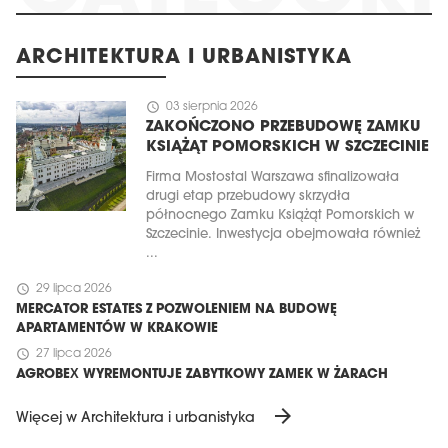
ARCHITEKTURA I URBANISTYKA
schedule
03 sierpnia 2026
ZAKOŃCZONO PRZEBUDOWĘ ZAMKU
KSIĄŻĄT POMORSKICH W SZCZECINIE
Firma Mostostal Warszawa sfinalizowała
drugi etap przebudowy skrzydła
północnego Zamku Książąt Pomorskich w
Szczecinie. Inwestycja obejmowała również
...
schedule
29 lipca 2026
MERCATOR ESTATES Z POZWOLENIEM NA BUDOWĘ
APARTAMENTÓW W KRAKOWIE
schedule
27 lipca 2026
AGROBEX WYREMONTUJE ZABYTKOWY ZAMEK W ŻARACH
arrow_forward
Więcej w Architektura i urbanistyka