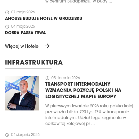
w centrum Budapesztu, w budy ...
schedule
07 maja 2026
AHOUSE BUDUJE HOTEL W GRODZISKU
schedule
04 maja 2026
DOBRA PASSA TRWA
arrow_forward
Więcej w Hotele
INFRASTRUKTURA
schedule
05 sierpnia 2026
TRANSPORT INTERMODALNY
WZMACNIA POZYCJĘ POLSKI NA
LOGISTYCZNEJ MAPIE EUROPY
W pierwszym kwartale 2026 roku polska kolej
przewiozła blisko 790 tys. TEU w transporcie
intermodalnym. Udział tego segmentu w
całkowitej kolejowej pr ...
schedule
04 sierpnia 2026