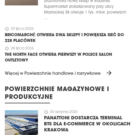
uruchomiła nowy sklep w Radlinie.
Supermarket zlokalizowany przy ulicy
Mariackiej 38 oferuje 1 tys. mkw. powierzch
...
schedule
29 lipca 2026
BRICOMARCHÉ OTWIERA DWA SKLEPY I POWIĘKSZA SIEĆ DO
228 PLACÓWEK
schedule
28 lipca 2026
THE NORTH FACE OTWIERA PIERWSZY W POLSCE SALON
OUTLETOWY
arrow_forward
Więcej w Powierzchnie handlowe i rozrywkowe
POWIERZCHNIE MAGAZYNOWE I
PRODUKCYJNE
schedule
05 sierpnia 2026
PANATTONI DOSTARCZA TERMINAL
BTS DLA E-COMMERCE W OKOLICACH
KRAKOWA