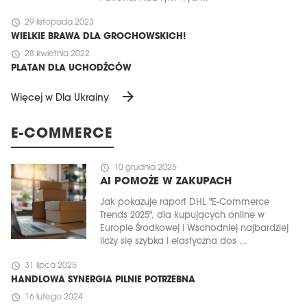
schedule
29 listopada 2023
WIELKIE BRAWA DLA GROCHOWSKICH!
schedule
28 kwietnia 2022
PLATAN DLA UCHODŹCÓW
arrow_forward
Więcej w Dla Ukrainy
E-COMMERCE
schedule
10 grudnia 2025
AI POMOŻE W ZAKUPACH
Jak pokazuje raport DHL "E-Commerce
Trends 2025", dla kupujących online w
Europie Środkowej i Wschodniej najbardziej
liczy się szybka i elastyczna dos ...
schedule
31 lipca 2025
HANDLOWA SYNERGIA PILNIE POTRZEBNA
schedule
16 lutego 2024