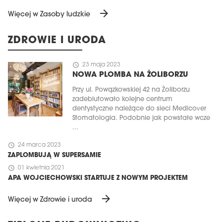
arrow_forward
Więcej w Zasoby ludzkie
ZDROWIE I URODA
schedule
23 maja 2023
NOWA PLOMBA NA ŻOLIBORZU
Przy ul. Powązkowskiej 42 na Żoliborzu
zadebiutowało kolejne centrum
dentystyczne należące do sieci Medicover
Stomatologia. Podobnie jak powstałe wcze
...
schedule
24 marca 2023
ZAPLOMBUJĄ W SUPERSAMIE
schedule
01 kwietnia 2021
APA WOJCIECHOWSKI STARTUJE Z NOWYM PROJEKTEM
arrow_forward
Więcej w Zdrowie i uroda