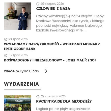
schedule
05 sierpnia 2026
CZŁOWIEK Z NASA
Czechy wyróżniają się na tle krajów Europy
Środkowo-Wschodniej jako rynek, z którego
pochodzi największy wolumen krajowego
kapitału inwestowanego w re ...
schedule
24 lipca 2026
WZMACNIAMY NASZĄ OBECNOŚĆ – WOLFGANG MOLNAR Z
ERSTE GROUP BANK
schedule
17 lipca 2026
DOŚWIADCZONY I NIESZABLONOWY – JOSEF MALÍŘ Z SCF
arrow_forward
Więcej w Tylko u nas
WYDARZENIA
schedule
29 czerwca 2026
RACE’N’RAISE DLA MŁODZIEŻY
Logicor po raz piąty zorganizował