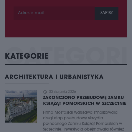
ZAPISZ
KATEGORIE
ARCHITEKTURA I URBANISTYKA
schedule
03 sierpnia 2026
ZAKOŃCZONO PRZEBUDOWĘ ZAMKU
KSIĄŻĄT POMORSKICH W SZCZECINIE
Firma Mostostal Warszawa sfinalizowała
drugi etap przebudowy skrzydła
północnego Zamku Książąt Pomorskich w
Szczecinie. Inwestycja obejmowała również