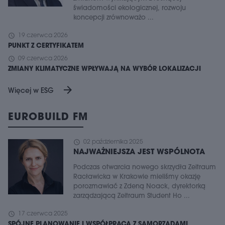
świadomości ekologicznej, rozwoju
koncepcji zrównoważo ...
schedule
19 czerwca 2026
PUNKT Z CERTYFIKATEM
schedule
09 czerwca 2026
ZMIANY KLIMATYCZNE WPŁYWAJĄ NA WYBÓR LOKALIZACJI
arrow_forward
Więcej w ESG
EUROBUILD FM
schedule
02 października 2025
NAJWAŻNIEJSZA JEST WSPÓLNOTA
Podczas otwarcia nowego skrzydła Zeitraum
Racławicka w Krakowie mieliśmy okazję
porozmawiać z Zdeną Noack, dyrektorką
zarządzającą Zeitraum Student Ho ...
schedule
17 czerwca 2025
SPÓJNE PLANOWANIE I WSPÓŁPRACA Z SAMORZĄDAMI