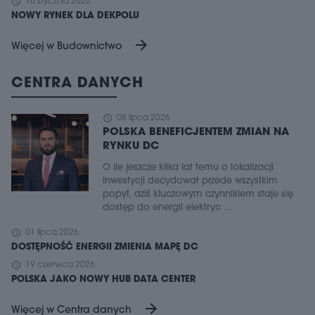
schedule
16 stycznia 2026
NOWY RYNEK DLA DEKPOLU
arrow_forward
Więcej w Budownictwo
CENTRA DANYCH
schedule
08 lipca 2026
POLSKA BENEFICJENTEM ZMIAN NA
RYNKU DC
O ile jeszcze kilka lat temu o lokalizacji
inwestycji decydował przede wszystkim
popyt, dziś kluczowym czynnikiem staje się
dostęp do energii elektryc ...
schedule
01 lipca 2026
DOSTĘPNOŚĆ ENERGII ZMIENIA MAPĘ DC
schedule
19 czerwca 2026
POLSKA JAKO NOWY HUB DATA CENTER
arrow_forward
Więcej w Centra danych