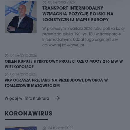
schedule
05 sierpnia 2026
TRANSPORT INTERMODALNY
WZMACNIA POZYCJĘ POLSKI NA
LOGISTYCZNEJ MAPIE EUROPY
W pierwszym kwartale 2026 roku polska kolej
przewiozła blisko 790 tys. TEU w transporcie
intermodalnym. Udział tego segmentu w
całkowitej kolejowej pr ...
schedule
04 sierpnia 2026
ORLEN KUPUJE HYBRYDOWY PROJEKT OZE O MOCY 216 MW W
WIELKOPOLSCE
schedule
04 sierpnia 2026
PKP OGŁASZA PRZETARG NA PRZEBUDOWĘ DWORCA W
TOMASZOWIE MAZOWIECKIM
arrow_forward
Więcej w Infrastruktura
KORONAWIRUS
schedule
24 marca 2022