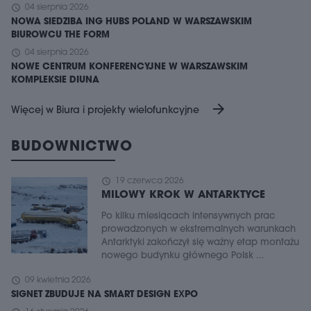
schedule
04 sierpnia 2026
NOWA SIEDZIBA ING HUBS POLAND W WARSZAWSKIM
BIUROWCU THE FORM
schedule
04 sierpnia 2026
NOWE CENTRUM KONFERENCYJNE W WARSZAWSKIM
KOMPLEKSIE DIUNA
arrow_forward
Więcej w Biura i projekty wielofunkcyjne
BUDOWNICTWO
schedule
19 czerwca 2026
MILOWY KROK W ANTARKTYCE
Po kilku miesiącach intensywnych prac
prowadzonych w ekstremalnych warunkach
Antarktyki zakończył się ważny etap montażu
nowego budynku głównego Polsk ...
schedule
09 kwietnia 2026
SIGNET ZBUDUJE NA SMART DESIGN EXPO