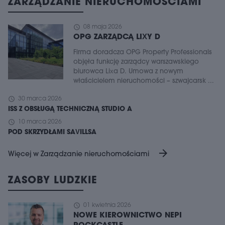
ZARZĄDZANIE NIERUCHOMOŚCIAMI
schedule
08 maja 2026
OPG ZARZĄDCĄ LIXY D
Firma doradcza OPG Property Professionals
objęła funkcję zarządcy warszawskiego
biurowca Lixa D. Umowa z nowym
właścicielem nieruchomości – szwajcarsk ...
schedule
30 marca 2026
ISS Z OBSŁUGĄ TECHNICZNĄ STUDIO A
schedule
10 marca 2026
POD SKRZYDŁAMI SAVILLSA
arrow_forward
Więcej w Zarządzanie nieruchomościami
ZASOBY LUDZKIE
schedule
01 kwietnia 2026
NOWE KIEROWNICTWO NEPI