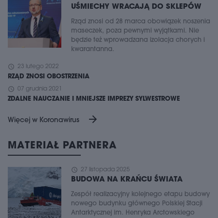
UŚMIECHY WRACAJĄ DO SKLEPÓW
Rząd znosi od 28 marca obowiązek noszenia
maseczek, poza pewnymi wyjątkami. Nie
będzie też wprowadzana izolacja chorych i
kwarantanna.
schedule
23 lutego 2022
RZĄD ZNOSI OBOSTRZENIA
schedule
07 grudnia 2021
ZDALNE NAUCZANIE I MNIEJSZE IMPREZY SYLWESTROWE
arrow_forward
Więcej w Koronawirus
MATERIAŁ PARTNERA
schedule
27 listopada 2025
BUDOWA NA KRAŃCU ŚWIATA
Zespół realizacyjny kolejnego etapu budowy
nowego budynku głównego Polskiej Stacji
Antarktycznej im. Henryka Arctowskiego