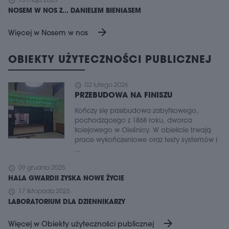
schedule
15 maja 2023
NOSEM W NOS Z... DANIELEM BIENIASEM
arrow_forward
Więcej w Nosem w nos
OBIEKTY UŻYTECZNOŚCI PUBLICZNEJ
schedule
02 lutego 2026
PRZEBUDOWA NA FINISZU
Kończy się przebudowa zabytkowego,
pochodzącego z 1868 roku, dworca
kolejowego w Oleśnicy. W obiekcie trwają
prace wykończeniowe oraz testy systemów i
...
schedule
09 grudnia 2025
HALA GWARDII ZYSKA NOWE ŻYCIE
schedule
17 listopada 2025
LABORATORIUM DLA DZIENNIKARZY
arrow_forward
Więcej w Obiekty użyteczności publicznej