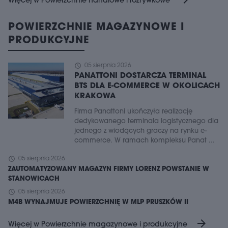
Więcej w Powierzchnie handlowe i rozrywkowe
POWIERZCHNIE MAGAZYNOWE I
PRODUKCYJNE
schedule
05 sierpnia 2026
PANATTONI DOSTARCZA TERMINAL
BTS DLA E-COMMERCE W OKOLICACH
KRAKOWA
Firma Panattoni ukończyła realizację
dedykowanego terminala logistycznego dla
jednego z wiodących graczy na rynku e-
commerce. W ramach kompleksu Panat ...
schedule
05 sierpnia 2026
ZAUTOMATYZOWANY MAGAZYN FIRMY LORENZ POWSTANIE W
STANOWICACH
schedule
05 sierpnia 2026
M4B WYNAJMUJE POWIERZCHNIĘ W MLP PRUSZKÓW II
arrow_forward
Więcej w Powierzchnie magazynowe i produkcyjne