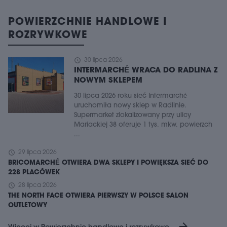
POWIERZCHNIE HANDLOWE I
ROZRYWKOWE
schedule
30 lipca 2026
INTERMARCHÉ WRACA DO RADLINA Z
NOWYM SKLEPEM
30 lipca 2026 roku sieć Intermarché
uruchomiła nowy sklep w Radlinie.
Supermarket zlokalizowany przy ulicy
Mariackiej 38 oferuje 1 tys. mkw. powierzch
...
schedule
29 lipca 2026
BRICOMARCHÉ OTWIERA DWA SKLEPY I POWIĘKSZA SIEĆ DO
228 PLACÓWEK
schedule
28 lipca 2026
THE NORTH FACE OTWIERA PIERWSZY W POLSCE SALON
OUTLETOWY
arrow_forward