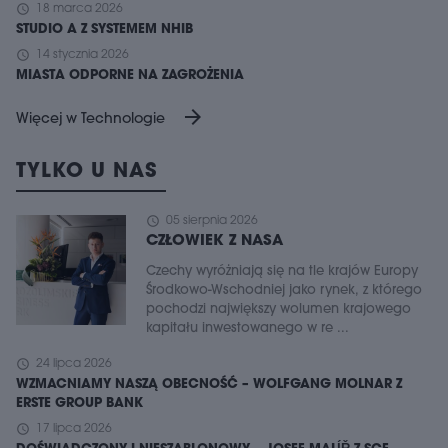
schedule
18 marca 2026
STUDIO A Z SYSTEMEM NHIB
schedule
14 stycznia 2026
MIASTA ODPORNE NA ZAGROŻENIA
arrow_forward
Więcej w Technologie
TYLKO U NAS
schedule
05 sierpnia 2026
CZŁOWIEK Z NASA
Czechy wyróżniają się na tle krajów Europy
Środkowo-Wschodniej jako rynek, z którego
pochodzi największy wolumen krajowego
kapitału inwestowanego w re ...
schedule
24 lipca 2026
WZMACNIAMY NASZĄ OBECNOŚĆ – WOLFGANG MOLNAR Z
ERSTE GROUP BANK
schedule
17 lipca 2026