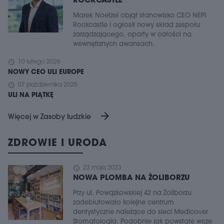
ROCKCASTLE
Marek Noetzel objął stanowisko CEO NEPI
Rockcastle i ogłosił nowy skład zespołu
zarządzającego, oparty w całości na
wewnętrznych awansach.
schedule
10 lutego 2026
NOWY CEO ULI EUROPE
schedule
07 października 2025
ULI NA PIĄTKĘ
arrow_forward
Więcej w Zasoby ludzkie
ZDROWIE I URODA
schedule
23 maja 2023
NOWA PLOMBA NA ŻOLIBORZU
Przy ul. Powązkowskiej 42 na Żoliborzu
zadebiutowało kolejne centrum
dentystyczne należące do sieci Medicover
Stomatologia. Podobnie jak powstałe wcze