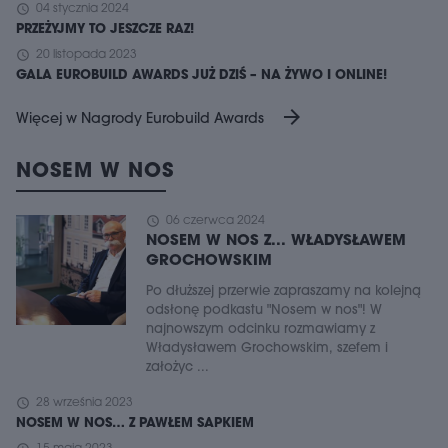
schedule
04 stycznia 2024
PRZEŻYJMY TO JESZCZE RAZ!
schedule
20 listopada 2023
GALA EUROBUILD AWARDS JUŻ DZIŚ – NA ŻYWO I ONLINE!
arrow_forward
Więcej w Nagrody Eurobuild Awards
NOSEM W NOS
schedule
06 czerwca 2024
NOSEM W NOS Z... WŁADYSŁAWEM
GROCHOWSKIM
Po dłuższej przerwie zapraszamy na kolejną
odsłonę podkastu "Nosem w nos"! W
najnowszym odcinku rozmawiamy z
Władysławem Grochowskim, szefem i
założyc ...
schedule
28 września 2023
NOSEM W NOS… Z PAWŁEM SAPKIEM