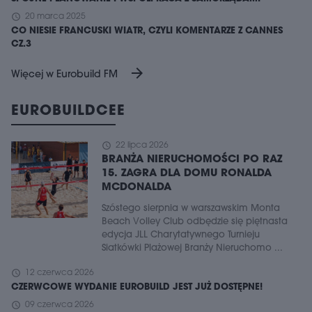
schedule
20 marca 2025
CO NIESIE FRANCUSKI WIATR, CZYLI KOMENTARZE Z CANNES
CZ.3
arrow_forward
Więcej w Eurobuild FM
EUROBUILDCEE
schedule
22 lipca 2026
BRANŻA NIERUCHOMOŚCI PO RAZ
15. ZAGRA DLA DOMU RONALDA
MCDONALDA
Szóstego sierpnia w warszawskim Monta
Beach Volley Club odbędzie się piętnasta
edycja JLL Charytatywnego Turnieju
Siatkówki Plażowej Branży Nieruchomo ...
schedule
12 czerwca 2026
CZERWCOWE WYDANIE EUROBUILD JEST JUŻ DOSTĘPNE!
schedule
09 czerwca 2026