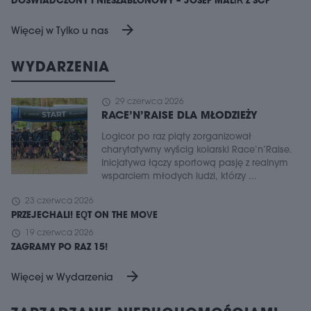
DOŚWIADCZONY I NIESZABLONOWY – JOSEF MALÍŘ Z SCF
arrow_forward
Więcej w Tylko u nas
WYDARZENIA
schedule
29 czerwca 2026
RACE’N’RAISE DLA MŁODZIEŻY
Logicor po raz piąty zorganizował
charytatywny wyścig kolarski Race’n’Raise.
Inicjatywa łączy sportową pasję z realnym
wsparciem młodych ludzi, którzy ...
schedule
23 czerwca 2026
PRZEJECHALI! EQT ON THE MOVE
schedule
19 czerwca 2026
ZAGRAMY PO RAZ 15!
arrow_forward
Więcej w Wydarzenia