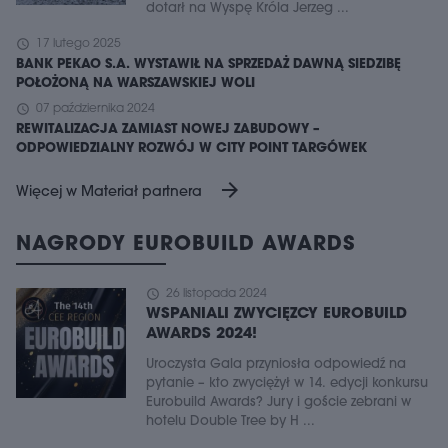
dotarł na Wyspę Króla Jerzeg ...
schedule
17 lutego 2025
BANK PEKAO S.A. WYSTAWIŁ NA SPRZEDAŻ DAWNĄ SIEDZIBĘ
POŁOŻONĄ NA WARSZAWSKIEJ WOLI
schedule
07 października 2024
REWITALIZACJA ZAMIAST NOWEJ ZABUDOWY –
ODPOWIEDZIALNY ROZWÓJ W CITY POINT TARGÓWEK
arrow_forward
Więcej w Materiał partnera
NAGRODY EUROBUILD AWARDS
schedule
26 listopada 2024
WSPANIALI ZWYCIĘZCY EUROBUILD
AWARDS 2024!
Uroczysta Gala przyniosła odpowiedź na
pytanie – kto zwyciężył w 14. edycji konkursu
Eurobuild Awards? Jury i goście zebrani w
hotelu Double Tree by H ...