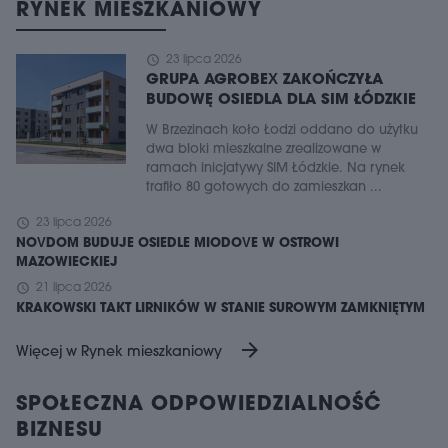
RYNEK MIESZKANIOWY
schedule
23 lipca 2026
GRUPA AGROBEX ZAKOŃCZYŁA
BUDOWĘ OSIEDLA DLA SIM ŁÓDZKIE
W Brzezinach koło Łodzi oddano do użytku
dwa bloki mieszkalne zrealizowane w
ramach inicjatywy SIM Łódzkie. Na rynek
trafiło 80 gotowych do zamieszkan ...
schedule
23 lipca 2026
NOVDOM BUDUJE OSIEDLE MIODOVE W OSTROWI
MAZOWIECKIEJ
schedule
21 lipca 2026
KRAKOWSKI TAKT LIRNIKÓW W STANIE SUROWYM ZAMKNIĘTYM
arrow_forward
Więcej w Rynek mieszkaniowy
SPOŁECZNA ODPOWIEDZIALNOŚĆ
BIZNESU