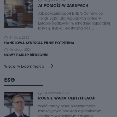
schedule
10 grudnia 2025
AI POMOŻE W ZAKUPACH
Jak pokazuje raport DHL "E-Commerce
Trends 2025", dla kupujących online w
Europie Środkowej i Wschodniej najbardziej
liczy się szybka i elastyczna dos ...
schedule
31 lipca 2025
HANDLOWA SYNERGIA PILNIE POTRZEBNA
schedule
16 lutego 2024
NOWY E-SKLEP BIEDRONKI
arrow_forward
Więcej w E-commerce
ESG
schedule
24 czerwca 2026
ROŚNIE WAGA CERTYFIKACJI
Współczesny rynek nieruchomości
komercyjnych podlega dynamicznym
zmianom wynikającym z rosnącej