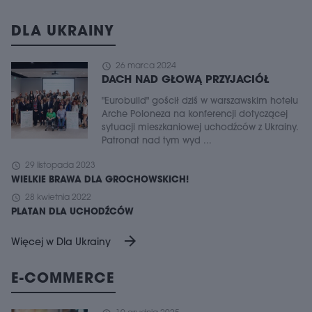
DLA UKRAINY
schedule
26 marca 2024
DACH NAD GŁOWĄ PRZYJACIÓŁ
"Eurobuild" gościł dziś w warszawskim hotelu
Arche Poloneza na konferencji dotyczącej
sytuacji mieszkaniowej uchodźców z Ukrainy.
Patronat nad tym wyd ...
schedule
29 listopada 2023
WIELKIE BRAWA DLA GROCHOWSKICH!
schedule
28 kwietnia 2022
PLATAN DLA UCHODŹCÓW
arrow_forward
Więcej w Dla Ukrainy
E-COMMERCE