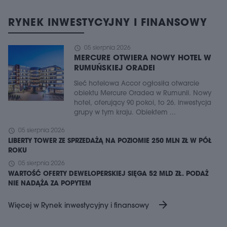
RYNEK INWESTYCYJNY I FINANSOWY
schedule
05 sierpnia 2026
MERCURE OTWIERA NOWY HOTEL W
RUMUŃSKIEJ ORADEI
Sieć hotelowa Accor ogłosiła otwarcie
obiektu Mercure Oradea w Rumunii. Nowy
hotel, oferujący 90 pokoi, to 26. inwestycja
grupy w tym kraju. Obiektem ...
schedule
05 sierpnia 2026
LIBERTY TOWER ZE SPRZEDAŻĄ NA POZIOMIE 250 MLN ZŁ W PÓŁ
ROKU
schedule
05 sierpnia 2026
WARTOŚĆ OFERTY DEWELOPERSKIEJ SIĘGA 52 MLD ZŁ. PODAŻ
NIE NADĄŻA ZA POPYTEM
arrow_forward
Więcej w Rynek inwestycyjny i finansowy