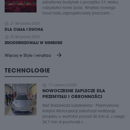
zabytkowy budynek z początku XX wieku,
odzyskała nowe życie. Wnętrza nowego
food hallu zaprojektowały pracowni ...
schedule
21 listopada 2025
DLA CIAŁA I DUCHA
schedule
20 listopada 2025
ZMODERNIZOWALI W NIMBUSIE
arrow_forward
Więcej w Style i wnętrza
TECHNOLOGIE
schedule
17 czerwca 2026
NOWOCZESNE ZAPLECZE DLA
PRZEMYSŁU I OBRONNOŚCI
Sieć Badawcza Łukasiewicz - Przemysłowy
Instytut Motoryzacji zakończył realizację
projektu o wartości ponad 36 mln zł, z czego
24,7 mln zł pochodzi z ...