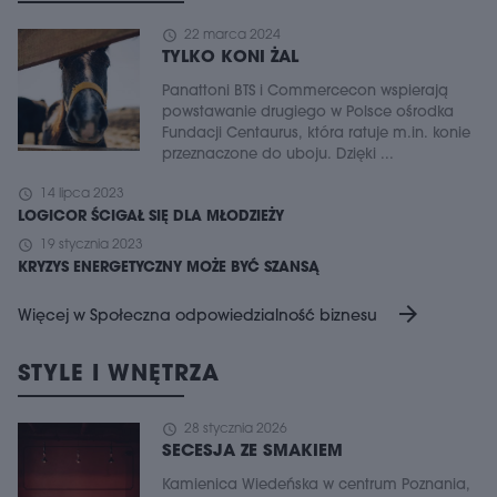
schedule
22 marca 2024
TYLKO KONI ŻAL
Panattoni BTS i Commercecon wspierają
powstawanie drugiego w Polsce ośrodka
Fundacji Centaurus, która ratuje m.in. konie
przeznaczone do uboju. Dzięki ...
schedule
14 lipca 2023
LOGICOR ŚCIGAŁ SIĘ DLA MŁODZIEŻY
schedule
19 stycznia 2023
KRYZYS ENERGETYCZNY MOŻE BYĆ SZANSĄ
arrow_forward
Więcej w Społeczna odpowiedzialność biznesu
STYLE I WNĘTRZA
schedule
28 stycznia 2026
SECESJA ZE SMAKIEM
Kamienica Wiedeńska w centrum Poznania,