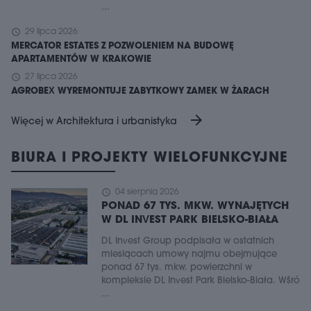
...
schedule
29 lipca 2026
MERCATOR ESTATES Z POZWOLENIEM NA BUDOWĘ
APARTAMENTÓW W KRAKOWIE
schedule
27 lipca 2026
AGROBEX WYREMONTUJE ZABYTKOWY ZAMEK W ŻARACH
arrow_forward
Więcej w Architektura i urbanistyka
BIURA I PROJEKTY WIELOFUNKCYJNE
schedule
04 sierpnia 2026
PONAD 67 TYS. MKW. WYNAJĘTYCH
W DL INVEST PARK BIELSKO-BIAŁA
DL Invest Group podpisała w ostatnich
miesiącach umowy najmu obejmujące
ponad 67 tys. mkw. powierzchni w
kompleksie DL Invest Park Bielsko-Biała. Wśró
...