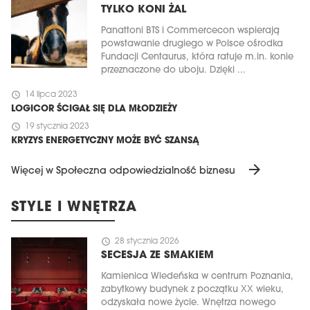
TYLKO KONI ŻAL
Panattoni BTS i Commercecon wspierają
powstawanie drugiego w Polsce ośrodka
Fundacji Centaurus, która ratuje m.in. konie
przeznaczone do uboju. Dzięki ...
schedule
14 lipca 2023
LOGICOR ŚCIGAŁ SIĘ DLA MŁODZIEŻY
schedule
19 stycznia 2023
KRYZYS ENERGETYCZNY MOŻE BYĆ SZANSĄ
arrow_forward
Więcej w Społeczna odpowiedzialność biznesu
STYLE I WNĘTRZA
schedule
28 stycznia 2026
SECESJA ZE SMAKIEM
Kamienica Wiedeńska w centrum Poznania,
zabytkowy budynek z początku XX wieku,
odzyskała nowe życie. Wnętrza nowego