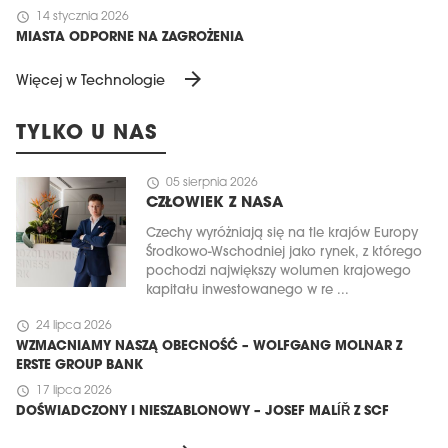
schedule
14 stycznia 2026
MIASTA ODPORNE NA ZAGROŻENIA
arrow_forward
Więcej w Technologie
TYLKO U NAS
schedule
05 sierpnia 2026
CZŁOWIEK Z NASA
Czechy wyróżniają się na tle krajów Europy
Środkowo-Wschodniej jako rynek, z którego
pochodzi największy wolumen krajowego
kapitału inwestowanego w re ...
schedule
24 lipca 2026
WZMACNIAMY NASZĄ OBECNOŚĆ – WOLFGANG MOLNAR Z
ERSTE GROUP BANK
schedule
17 lipca 2026
DOŚWIADCZONY I NIESZABLONOWY – JOSEF MALÍŘ Z SCF