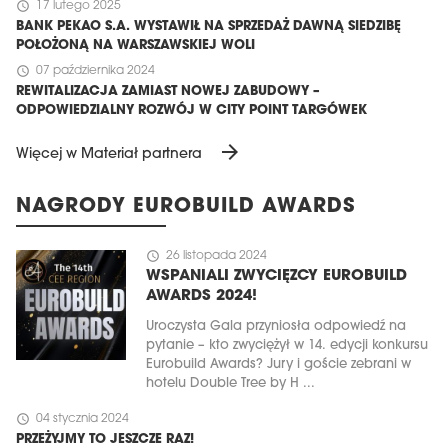
schedule
17 lutego 2025
BANK PEKAO S.A. WYSTAWIŁ NA SPRZEDAŻ DAWNĄ SIEDZIBĘ
POŁOŻONĄ NA WARSZAWSKIEJ WOLI
schedule
07 października 2024
REWITALIZACJA ZAMIAST NOWEJ ZABUDOWY –
ODPOWIEDZIALNY ROZWÓJ W CITY POINT TARGÓWEK
arrow_forward
Więcej w Materiał partnera
NAGRODY EUROBUILD AWARDS
schedule
26 listopada 2024
WSPANIALI ZWYCIĘZCY EUROBUILD
AWARDS 2024!
Uroczysta Gala przyniosła odpowiedź na
pytanie – kto zwyciężył w 14. edycji konkursu
Eurobuild Awards? Jury i goście zebrani w
hotelu Double Tree by H ...
schedule
04 stycznia 2024
PRZEŻYJMY TO JESZCZE RAZ!