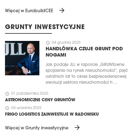
arrow_forward
Więcej w EurobuildCEE
GRUNTY INWESTYCYJNE
schedule
04 grudnia 2025
HANDLÓWKA CZUJE GRUNT POD
NOGAMI
Jak podaje JLL w raporcie „GRUNTowne
spojrzenie na rynek nieruchomości”, pięć
MAGAZYN
ostatnich lat to okres bezprecedensowej
ewolucji sektora nieruchomości h ...
Wydanie 6 (308)
schedule
01 października 2025
CZERWIEC 2026
ASTRONOMICZNE CENY GRUNTÓW
arrow_forward
Więcej w tym wydaniu
schedule
04 września 2025
Zamów teraz!
FRIGO LOGISTICS ZAINWESTUJE W RADOMSKU
arrow_forward
Więcej w Grunty inwestycyjne