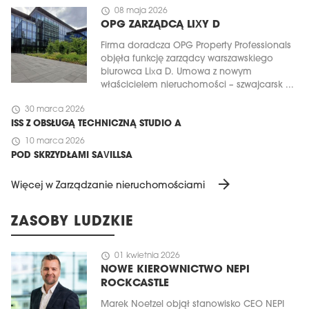
schedule
08 maja 2026
OPG ZARZĄDCĄ LIXY D
Firma doradcza OPG Property Professionals
objęła funkcję zarządcy warszawskiego
biurowca Lixa D. Umowa z nowym
właścicielem nieruchomości – szwajcarsk ...
schedule
30 marca 2026
ISS Z OBSŁUGĄ TECHNICZNĄ STUDIO A
schedule
10 marca 2026
POD SKRZYDŁAMI SAVILLSA
arrow_forward
Więcej w Zarządzanie nieruchomościami
ZASOBY LUDZKIE
schedule
01 kwietnia 2026
NOWE KIEROWNICTWO NEPI
ROCKCASTLE
Marek Noetzel objął stanowisko CEO NEPI