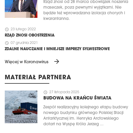
Rząd znosi od 28 marca obowiązek noszenia
maseczek, poza pewnymi wyjątkami. Nie
będzie też wprowadzana izolacja chorych i
kwarantanna.
schedule
23 lutego 2022
RZĄD ZNOSI OBOSTRZENIA
schedule
07 grudnia 2021
ZDALNE NAUCZANIE I MNIEJSZE IMPREZY SYLWESTROWE
arrow_forward
Więcej w Koronawirus
MATERIAŁ PARTNERA
schedule
27 listopada 2025
BUDOWA NA KRAŃCU ŚWIATA
Zespół realizacyjny kolejnego etapu budowy
nowego budynku głównego Polskiej Stacji
Antarktycznej im. Henryka Arctowskiego
dotarł na Wyspę Króla Jerzeg ...