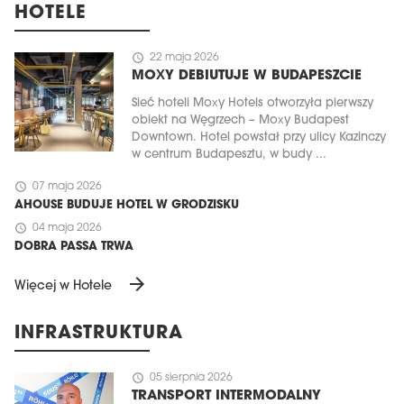
HOTELE
schedule
22 maja 2026
MOXY DEBIUTUJE W BUDAPESZCIE
Sieć hoteli Moxy Hotels otworzyła pierwszy
obiekt na Węgrzech – Moxy Budapest
Downtown. Hotel powstał przy ulicy Kazinczy
w centrum Budapesztu, w budy ...
schedule
07 maja 2026
AHOUSE BUDUJE HOTEL W GRODZISKU
schedule
04 maja 2026
DOBRA PASSA TRWA
arrow_forward
Więcej w Hotele
INFRASTRUKTURA
schedule
05 sierpnia 2026
TRANSPORT INTERMODALNY