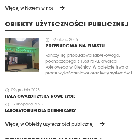
arrow_forward
Więcej w Nosem w nos
OBIEKTY UŻYTECZNOŚCI PUBLICZNEJ
schedule
02 lutego 2026
PRZEBUDOWA NA FINISZU
Kończy się przebudowa zabytkowego,
pochodzącego z 1868 roku, dworca
kolejowego w Oleśnicy. W obiekcie trwają
prace wykończeniowe oraz testy systemów i
...
schedule
09 grudnia 2025
HALA GWARDII ZYSKA NOWE ŻYCIE
schedule
17 listopada 2025
LABORATORIUM DLA DZIENNIKARZY
arrow_forward
Więcej w Obiekty użyteczności publicznej