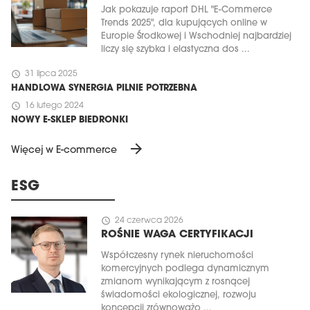
Jak pokazuje raport DHL "E-Commerce
Trends 2025", dla kupujących online w
Europie Środkowej i Wschodniej najbardziej
liczy się szybka i elastyczna dos ...
schedule
31 lipca 2025
HANDLOWA SYNERGIA PILNIE POTRZEBNA
schedule
16 lutego 2024
NOWY E-SKLEP BIEDRONKI
arrow_forward
Więcej w E-commerce
ESG
schedule
24 czerwca 2026
ROŚNIE WAGA CERTYFIKACJI
Współczesny rynek nieruchomości
komercyjnych podlega dynamicznym
zmianom wynikającym z rosnącej
świadomości ekologicznej, rozwoju
koncepcji zrównoważo ...