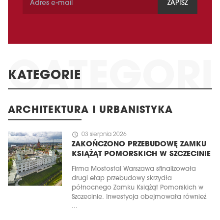
ZAPISZ
KATEGORIE
ARCHITEKTURA I URBANISTYKA
schedule
03 sierpnia 2026
ZAKOŃCZONO PRZEBUDOWĘ ZAMKU
KSIĄŻĄT POMORSKICH W SZCZECINIE
Firma Mostostal Warszawa sfinalizowała
drugi etap przebudowy skrzydła
północnego Zamku Książąt Pomorskich w
Szczecinie. Inwestycja obejmowała również
...