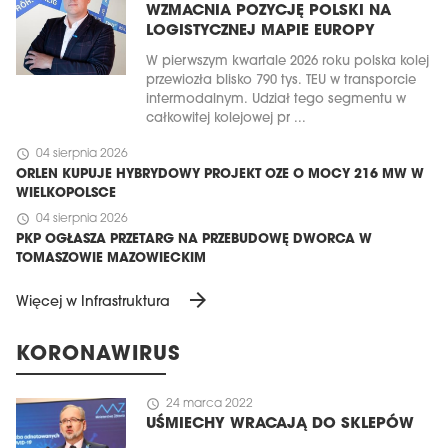
WZMACNIA POZYCJĘ POLSKI NA
LOGISTYCZNEJ MAPIE EUROPY
W pierwszym kwartale 2026 roku polska kolej
przewiozła blisko 790 tys. TEU w transporcie
intermodalnym. Udział tego segmentu w
całkowitej kolejowej pr ...
schedule
04 sierpnia 2026
ORLEN KUPUJE HYBRYDOWY PROJEKT OZE O MOCY 216 MW W
WIELKOPOLSCE
schedule
04 sierpnia 2026
PKP OGŁASZA PRZETARG NA PRZEBUDOWĘ DWORCA W
TOMASZOWIE MAZOWIECKIM
arrow_forward
Więcej w Infrastruktura
KORONAWIRUS
schedule
24 marca 2022
UŚMIECHY WRACAJĄ DO SKLEPÓW