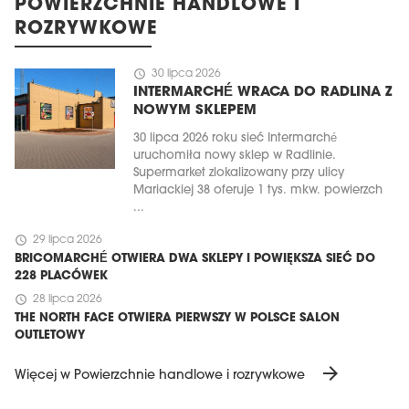
POWIERZCHNIE HANDLOWE I
ROZRYWKOWE
schedule
30 lipca 2026
INTERMARCHÉ WRACA DO RADLINA Z
NOWYM SKLEPEM
30 lipca 2026 roku sieć Intermarché
uruchomiła nowy sklep w Radlinie.
Supermarket zlokalizowany przy ulicy
Mariackiej 38 oferuje 1 tys. mkw. powierzch
...
schedule
29 lipca 2026
BRICOMARCHÉ OTWIERA DWA SKLEPY I POWIĘKSZA SIEĆ DO
228 PLACÓWEK
schedule
28 lipca 2026
THE NORTH FACE OTWIERA PIERWSZY W POLSCE SALON
OUTLETOWY
arrow_forward
Więcej w Powierzchnie handlowe i rozrywkowe