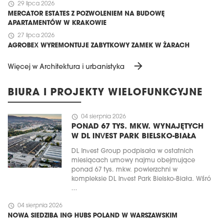
schedule
29 lipca 2026
MERCATOR ESTATES Z POZWOLENIEM NA BUDOWĘ
APARTAMENTÓW W KRAKOWIE
schedule
27 lipca 2026
AGROBEX WYREMONTUJE ZABYTKOWY ZAMEK W ŻARACH
arrow_forward
Więcej w Architektura i urbanistyka
BIURA I PROJEKTY WIELOFUNKCYJNE
schedule
04 sierpnia 2026
PONAD 67 TYS. MKW. WYNAJĘTYCH
W DL INVEST PARK BIELSKO-BIAŁA
DL Invest Group podpisała w ostatnich
miesiącach umowy najmu obejmujące
ponad 67 tys. mkw. powierzchni w
kompleksie DL Invest Park Bielsko-Biała. Wśró
...
schedule
04 sierpnia 2026
NOWA SIEDZIBA ING HUBS POLAND W WARSZAWSKIM