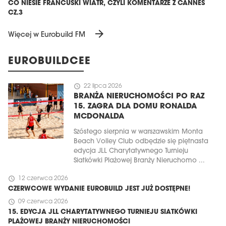
CO NIESIE FRANCUSKI WIATR, CZYLI KOMENTARZE Z CANNES
CZ.3
arrow_forward
Więcej w Eurobuild FM
EUROBUILDCEE
schedule
22 lipca 2026
BRANŻA NIERUCHOMOŚCI PO RAZ
15. ZAGRA DLA DOMU RONALDA
MCDONALDA
Szóstego sierpnia w warszawskim Monta
Beach Volley Club odbędzie się piętnasta
edycja JLL Charytatywnego Turnieju
Siatkówki Plażowej Branży Nieruchomo ...
schedule
12 czerwca 2026
CZERWCOWE WYDANIE EUROBUILD JEST JUŻ DOSTĘPNE!
schedule
09 czerwca 2026
15. EDYCJA JLL CHARYTATYWNEGO TURNIEJU SIATKÓWKI
PLAŻOWEJ BRANŻY NIERUCHOMOŚCI