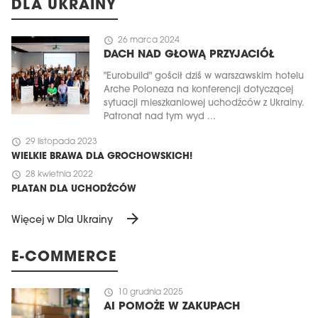
DLA UKRAINY
schedule
26 marca 2024
DACH NAD GŁOWĄ PRZYJACIÓŁ
"Eurobuild" gościł dziś w warszawskim hotelu
Arche Poloneza na konferencji dotyczącej
sytuacji mieszkaniowej uchodźców z Ukrainy.
Patronat nad tym wyd ...
schedule
29 listopada 2023
WIELKIE BRAWA DLA GROCHOWSKICH!
schedule
28 kwietnia 2022
PLATAN DLA UCHODŹCÓW
arrow_forward
Więcej w Dla Ukrainy
E-COMMERCE
schedule
10 grudnia 2025
AI POMOŻE W ZAKUPACH