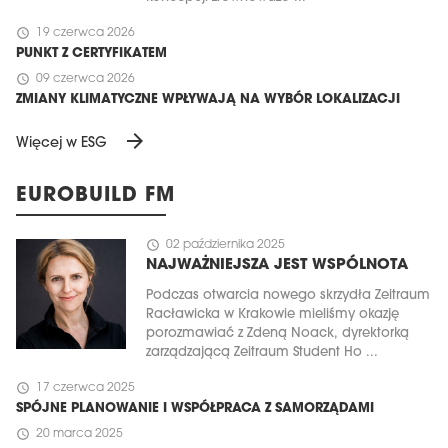
schedule
19 czerwca 2026
PUNKT Z CERTYFIKATEM
schedule
09 czerwca 2026
ZMIANY KLIMATYCZNE WPŁYWAJĄ NA WYBÓR LOKALIZACJI
arrow_forward
Więcej w ESG
EUROBUILD FM
schedule
02 października 2025
NAJWAŻNIEJSZA JEST WSPÓLNOTA
Podczas otwarcia nowego skrzydła Zeitraum
Racławicka w Krakowie mieliśmy okazję
porozmawiać z Zdeną Noack, dyrektorką
zarządzającą Zeitraum Student Ho ...
schedule
17 czerwca 2025
SPÓJNE PLANOWANIE I WSPÓŁPRACA Z SAMORZĄDAMI
schedule
20 marca 2025