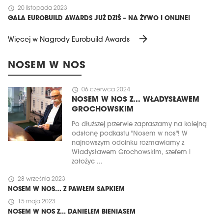
schedule
20 listopada 2023
GALA EUROBUILD AWARDS JUŻ DZIŚ – NA ŻYWO I ONLINE!
arrow_forward
Więcej w Nagrody Eurobuild Awards
NOSEM W NOS
schedule
06 czerwca 2024
NOSEM W NOS Z... WŁADYSŁAWEM
GROCHOWSKIM
Po dłuższej przerwie zapraszamy na kolejną
odsłonę podkastu "Nosem w nos"! W
najnowszym odcinku rozmawiamy z
Władysławem Grochowskim, szefem i
założyc ...
schedule
28 września 2023
NOSEM W NOS… Z PAWŁEM SAPKIEM
schedule
15 maja 2023
NOSEM W NOS Z... DANIELEM BIENIASEM