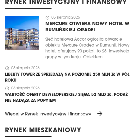
RYNEK INWESTYCYJNY I FINANSOWY
schedule
05 sierpnia 2026
MERCURE OTWIERA NOWY HOTEL W
RUMUŃSKIEJ ORADEI
Sieć hotelowa Accor ogłosiła otwarcie
obiektu Mercure Oradea w Rumunii. Nowy
hotel, oferujący 90 pokoi, to 26. inwestycja
grupy w tym kraju. Obiektem ...
schedule
05 sierpnia 2026
LIBERTY TOWER ZE SPRZEDAŻĄ NA POZIOMIE 250 MLN ZŁ W PÓŁ
ROKU
schedule
05 sierpnia 2026
WARTOŚĆ OFERTY DEWELOPERSKIEJ SIĘGA 52 MLD ZŁ. PODAŻ
NIE NADĄŻA ZA POPYTEM
arrow_forward
Więcej w Rynek inwestycyjny i finansowy
RYNEK MIESZKANIOWY