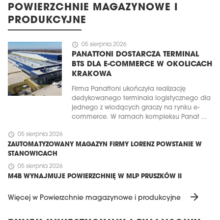
POWIERZCHNIE MAGAZYNOWE I
PRODUKCYJNE
schedule
05 sierpnia 2026
PANATTONI DOSTARCZA TERMINAL
BTS DLA E-COMMERCE W OKOLICACH
KRAKOWA
Firma Panattoni ukończyła realizację
dedykowanego terminala logistycznego dla
jednego z wiodących graczy na rynku e-
commerce. W ramach kompleksu Panat ...
schedule
05 sierpnia 2026
ZAUTOMATYZOWANY MAGAZYN FIRMY LORENZ POWSTANIE W
STANOWICACH
schedule
05 sierpnia 2026
M4B WYNAJMUJE POWIERZCHNIĘ W MLP PRUSZKÓW II
arrow_forward
Więcej w Powierzchnie magazynowe i produkcyjne