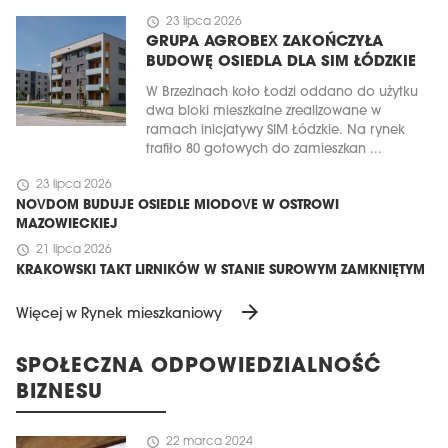
schedule
23 lipca 2026
GRUPA AGROBEX ZAKOŃCZYŁA
BUDOWĘ OSIEDLA DLA SIM ŁÓDZKIE
W Brzezinach koło Łodzi oddano do użytku
dwa bloki mieszkalne zrealizowane w
ramach inicjatywy SIM Łódzkie. Na rynek
trafiło 80 gotowych do zamieszkan ...
schedule
23 lipca 2026
NOVDOM BUDUJE OSIEDLE MIODOVE W OSTROWI
MAZOWIECKIEJ
schedule
21 lipca 2026
KRAKOWSKI TAKT LIRNIKÓW W STANIE SUROWYM ZAMKNIĘTYM
arrow_forward
Więcej w Rynek mieszkaniowy
SPOŁECZNA ODPOWIEDZIALNOŚĆ
BIZNESU
schedule
22 marca 2024