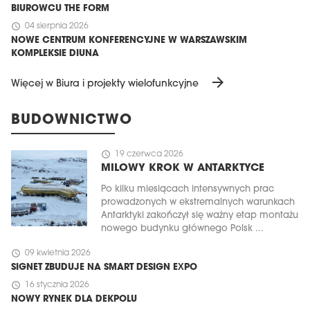
BIUROWCU THE FORM
schedule
04 sierpnia 2026
NOWE CENTRUM KONFERENCYJNE W WARSZAWSKIM
KOMPLEKSIE DIUNA
arrow_forward
Więcej w Biura i projekty wielofunkcyjne
BUDOWNICTWO
schedule
19 czerwca 2026
MILOWY KROK W ANTARKTYCE
Po kilku miesiącach intensywnych prac
prowadzonych w ekstremalnych warunkach
Antarktyki zakończył się ważny etap montażu
nowego budynku głównego Polsk ...
schedule
09 kwietnia 2026
SIGNET ZBUDUJE NA SMART DESIGN EXPO
schedule
16 stycznia 2026
NOWY RYNEK DLA DEKPOLU