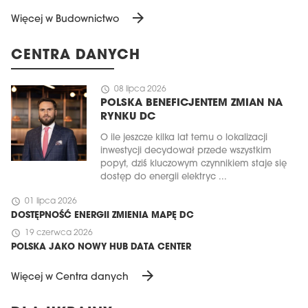
arrow_forward
Więcej w Budownictwo
CENTRA DANYCH
schedule
08 lipca 2026
POLSKA BENEFICJENTEM ZMIAN NA
RYNKU DC
O ile jeszcze kilka lat temu o lokalizacji
inwestycji decydował przede wszystkim
popyt, dziś kluczowym czynnikiem staje się
dostęp do energii elektryc ...
schedule
01 lipca 2026
DOSTĘPNOŚĆ ENERGII ZMIENIA MAPĘ DC
schedule
19 czerwca 2026
POLSKA JAKO NOWY HUB DATA CENTER
arrow_forward
Więcej w Centra danych