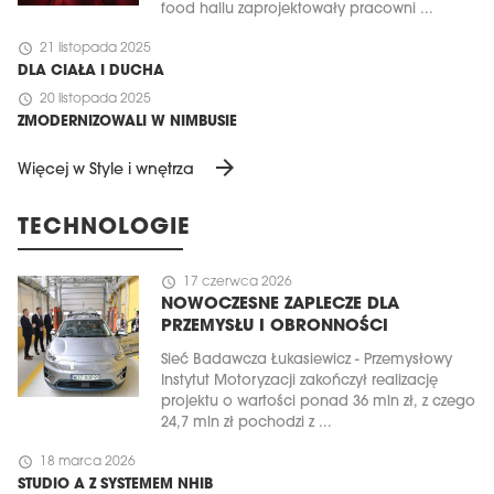
food hallu zaprojektowały pracowni ...
schedule
21 listopada 2025
DLA CIAŁA I DUCHA
schedule
20 listopada 2025
ZMODERNIZOWALI W NIMBUSIE
arrow_forward
Więcej w Style i wnętrza
TECHNOLOGIE
schedule
17 czerwca 2026
NOWOCZESNE ZAPLECZE DLA
PRZEMYSŁU I OBRONNOŚCI
Sieć Badawcza Łukasiewicz - Przemysłowy
Instytut Motoryzacji zakończył realizację
projektu o wartości ponad 36 mln zł, z czego
24,7 mln zł pochodzi z ...
schedule
18 marca 2026
STUDIO A Z SYSTEMEM NHIB