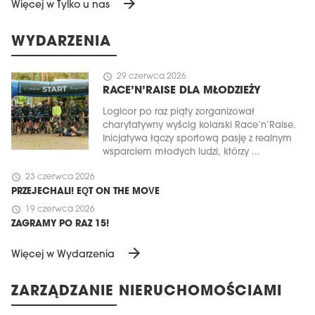
arrow_forward
Więcej w Tylko u nas
WYDARZENIA
schedule
29 czerwca 2026
RACE’N’RAISE DLA MŁODZIEŻY
Logicor po raz piąty zorganizował
charytatywny wyścig kolarski Race’n’Raise.
Inicjatywa łączy sportową pasję z realnym
wsparciem młodych ludzi, którzy ...
schedule
23 czerwca 2026
PRZEJECHALI! EQT ON THE MOVE
schedule
19 czerwca 2026
ZAGRAMY PO RAZ 15!
arrow_forward
Więcej w Wydarzenia
ZARZĄDZANIE NIERUCHOMOŚCIAMI