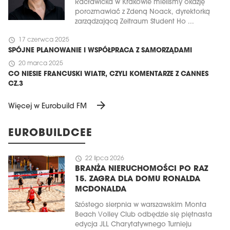
Racławicka w Krakowie mieliśmy okazję
porozmawiać z Zdeną Noack, dyrektorką
zarządzającą Zeitraum Student Ho ...
schedule
17 czerwca 2025
SPÓJNE PLANOWANIE I WSPÓŁPRACA Z SAMORZĄDAMI
schedule
20 marca 2025
CO NIESIE FRANCUSKI WIATR, CZYLI KOMENTARZE Z CANNES
CZ.3
arrow_forward
Więcej w Eurobuild FM
EUROBUILDCEE
schedule
22 lipca 2026
BRANŻA NIERUCHOMOŚCI PO RAZ
15. ZAGRA DLA DOMU RONALDA
MCDONALDA
Szóstego sierpnia w warszawskim Monta
Beach Volley Club odbędzie się piętnasta
edycja JLL Charytatywnego Turnieju