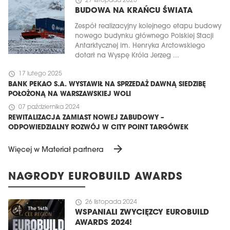
schedule
27 listopada 2025
BUDOWA NA KRAŃCU ŚWIATA
Zespół realizacyjny kolejnego etapu budowy
nowego budynku głównego Polskiej Stacji
Antarktycznej im. Henryka Arctowskiego
dotarł na Wyspę Króla Jerzeg ...
schedule
17 lutego 2025
BANK PEKAO S.A. WYSTAWIŁ NA SPRZEDAŻ DAWNĄ SIEDZIBĘ
POŁOŻONĄ NA WARSZAWSKIEJ WOLI
schedule
07 października 2024
REWITALIZACJA ZAMIAST NOWEJ ZABUDOWY –
ODPOWIEDZIALNY ROZWÓJ W CITY POINT TARGÓWEK
arrow_forward
Więcej w Materiał partnera
NAGRODY EUROBUILD AWARDS
schedule
26 listopada 2024
WSPANIALI ZWYCIĘZCY EUROBUILD
AWARDS 2024!