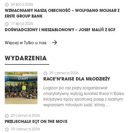
schedule
24 lipca 2026
WZMACNIAMY NASZĄ OBECNOŚĆ – WOLFGANG MOLNAR Z
ERSTE GROUP BANK
schedule
17 lipca 2026
DOŚWIADCZONY I NIESZABLONOWY – JOSEF MALÍŘ Z SCF
arrow_forward
Więcej w Tylko u nas
WYDARZENIA
schedule
29 czerwca 2026
RACE’N’RAISE DLA MŁODZIEŻY
Logicor po raz piąty zorganizował
charytatywny wyścig kolarski Race’n’Raise.
Inicjatywa łączy sportową pasję z realnym
wsparciem młodych ludzi, którzy ...
schedule
23 czerwca 2026
PRZEJECHALI! EQT ON THE MOVE
schedule
19 czerwca 2026