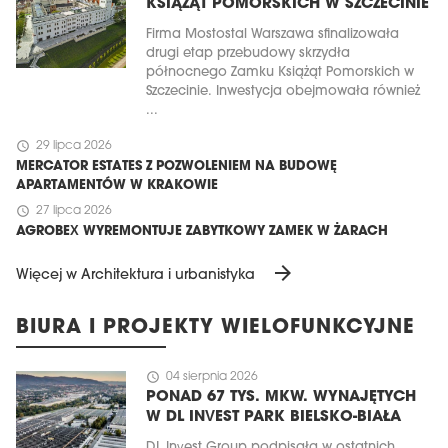
KSIĄŻĄT POMORSKICH W SZCZECINIE
Firma Mostostal Warszawa sfinalizowała
drugi etap przebudowy skrzydła
północnego Zamku Książąt Pomorskich w
Szczecinie. Inwestycja obejmowała również
...
schedule
29 lipca 2026
MERCATOR ESTATES Z POZWOLENIEM NA BUDOWĘ
APARTAMENTÓW W KRAKOWIE
schedule
27 lipca 2026
AGROBEX WYREMONTUJE ZABYTKOWY ZAMEK W ŻARACH
arrow_forward
Więcej w Architektura i urbanistyka
BIURA I PROJEKTY WIELOFUNKCYJNE
schedule
04 sierpnia 2026
PONAD 67 TYS. MKW. WYNAJĘTYCH
W DL INVEST PARK BIELSKO-BIAŁA
DL Invest Group podpisała w ostatnich