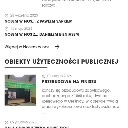
Władysławem Grochowskim, szefem i
założyc ...
schedule
28 września 2023
NOSEM W NOS… Z PAWŁEM SAPKIEM
schedule
15 maja 2023
NOSEM W NOS Z... DANIELEM BIENIASEM
arrow_forward
Więcej w Nosem w nos
OBIEKTY UŻYTECZNOŚCI PUBLICZNEJ
schedule
02 lutego 2026
PRZEBUDOWA NA FINISZU
Kończy się przebudowa zabytkowego,
pochodzącego z 1868 roku, dworca
kolejowego w Oleśnicy. W obiekcie trwają
prace wykończeniowe oraz testy systemów i
...
schedule
09 grudnia 2025