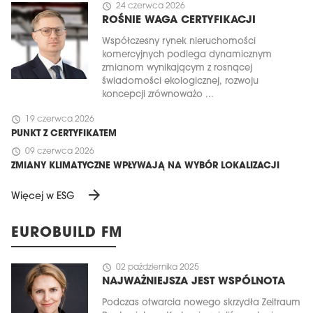
schedule
24 czerwca 2026
ROŚNIE WAGA CERTYFIKACJI
Współczesny rynek nieruchomości
komercyjnych podlega dynamicznym
zmianom wynikającym z rosnącej
świadomości ekologicznej, rozwoju
koncepcji zrównoważo ...
schedule
19 czerwca 2026
PUNKT Z CERTYFIKATEM
schedule
09 czerwca 2026
ZMIANY KLIMATYCZNE WPŁYWAJĄ NA WYBÓR LOKALIZACJI
arrow_forward
Więcej w ESG
EUROBUILD FM
schedule
02 października 2025
NAJWAŻNIEJSZA JEST WSPÓLNOTA
Podczas otwarcia nowego skrzydła Zeitraum