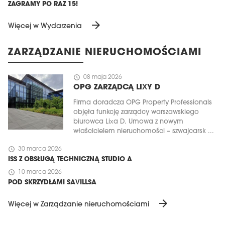
ZAGRAMY PO RAZ 15!
arrow_forward
Więcej w Wydarzenia
ZARZĄDZANIE NIERUCHOMOŚCIAMI
schedule
08 maja 2026
OPG ZARZĄDCĄ LIXY D
Firma doradcza OPG Property Professionals
objęła funkcję zarządcy warszawskiego
biurowca Lixa D. Umowa z nowym
właścicielem nieruchomości – szwajcarsk ...
schedule
30 marca 2026
ISS Z OBSŁUGĄ TECHNICZNĄ STUDIO A
schedule
10 marca 2026
POD SKRZYDŁAMI SAVILLSA
arrow_forward
Więcej w Zarządzanie nieruchomościami