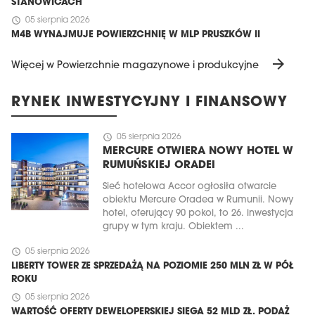
STANOWICACH
schedule
05 sierpnia 2026
M4B WYNAJMUJE POWIERZCHNIĘ W MLP PRUSZKÓW II
arrow_forward
Więcej w Powierzchnie magazynowe i produkcyjne
RYNEK INWESTYCYJNY I FINANSOWY
schedule
05 sierpnia 2026
MERCURE OTWIERA NOWY HOTEL W
RUMUŃSKIEJ ORADEI
Sieć hotelowa Accor ogłosiła otwarcie
obiektu Mercure Oradea w Rumunii. Nowy
hotel, oferujący 90 pokoi, to 26. inwestycja
grupy w tym kraju. Obiektem ...
schedule
05 sierpnia 2026
LIBERTY TOWER ZE SPRZEDAŻĄ NA POZIOMIE 250 MLN ZŁ W PÓŁ
ROKU
schedule
05 sierpnia 2026
WARTOŚĆ OFERTY DEWELOPERSKIEJ SIĘGA 52 MLD ZŁ. PODAŻ