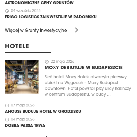
ASTRONOMICZNE CENY GRUNTÓW
schedule
04 września 2025
FRIGO LOGISTICS ZAINWESTUJE W RADOMSKU
arrow_forward
Więcej w Grunty inwestycyjne
HOTELE
schedule
22 maja 2026
MOXY DEBIUTUJE W BUDAPESZCIE
MAGAZYN
Sieć hoteli Moxy Hotels otworzyła pierwszy
obiekt na Węgrzech – Moxy Budapest
Wydanie 6 (308)
Downtown. Hotel powstał przy ulicy Kazinczy
w centrum Budapesztu, w budy ...
CZERWIEC 2026
arrow_forward
Więcej w tym wydaniu
schedule
07 maja 2026
Zamów teraz!
AHOUSE BUDUJE HOTEL W GRODZISKU
schedule
04 maja 2026
DOBRA PASSA TRWA