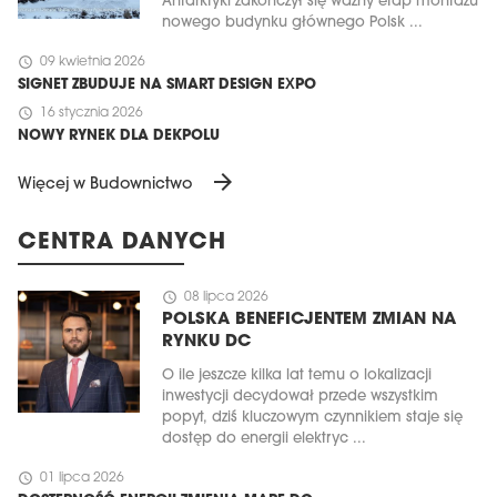
Antarktyki zakończył się ważny etap montażu
nowego budynku głównego Polsk ...
schedule
09 kwietnia 2026
SIGNET ZBUDUJE NA SMART DESIGN EXPO
schedule
16 stycznia 2026
NOWY RYNEK DLA DEKPOLU
arrow_forward
Więcej w Budownictwo
CENTRA DANYCH
schedule
08 lipca 2026
POLSKA BENEFICJENTEM ZMIAN NA
RYNKU DC
O ile jeszcze kilka lat temu o lokalizacji
inwestycji decydował przede wszystkim
popyt, dziś kluczowym czynnikiem staje się
dostęp do energii elektryc ...
schedule
01 lipca 2026