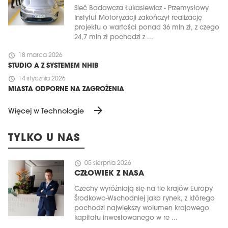
Sieć Badawcza Łukasiewicz - Przemysłowy
Instytut Motoryzacji zakończył realizację
projektu o wartości ponad 36 mln zł, z czego
24,7 mln zł pochodzi z ...
schedule
18 marca 2026
STUDIO A Z SYSTEMEM NHIB
schedule
14 stycznia 2026
MIASTA ODPORNE NA ZAGROŻENIA
arrow_forward
Więcej w Technologie
TYLKO U NAS
schedule
05 sierpnia 2026
CZŁOWIEK Z NASA
Czechy wyróżniają się na tle krajów Europy
Środkowo-Wschodniej jako rynek, z którego
pochodzi największy wolumen krajowego
kapitału inwestowanego w re ...