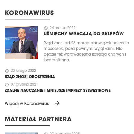
KORONAWIRUS
schedule
24 marca 2022
UŚMIECHY WRACAJĄ DO SKLEPÓW
Rząd znosi od 28 marca obowiązek noszenia
maseczek, poza pewnymi wyjątkami. Nie
będzie też wprowadzana izolacja chorych i
kwarantanna.
schedule
23 lutego 2022
RZĄD ZNOSI OBOSTRZENIA
schedule
07 grudnia 2021
ZDALNE NAUCZANIE I MNIEJSZE IMPREZY SYLWESTROWE
arrow_forward
Więcej w Koronawirus
MATERIAŁ PARTNERA