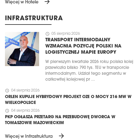
arrow_forward
Więcej w Hotele
INFRASTRUKTURA
schedule
05 sierpnia 2026
TRANSPORT INTERMODALNY
WZMACNIA POZYCJĘ POLSKI NA
LOGISTYCZNEJ MAPIE EUROPY
W pierwszym kwartale 2026 roku polska kolej
przewiozła blisko 790 tys. TEU w transporcie
intermodalnym. Udział tego segmentu w
całkowitej kolejowej pr ...
schedule
04 sierpnia 2026
ORLEN KUPUJE HYBRYDOWY PROJEKT OZE O MOCY 216 MW W
WIELKOPOLSCE
schedule
04 sierpnia 2026
PKP OGŁASZA PRZETARG NA PRZEBUDOWĘ DWORCA W
TOMASZOWIE MAZOWIECKIM
arrow_forward
Więcej w Infrastruktura