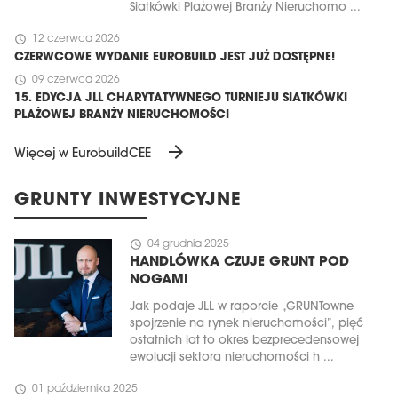
Siatkówki Plażowej Branży Nieruchomo ...
schedule
12 czerwca 2026
CZERWCOWE WYDANIE EUROBUILD JEST JUŻ DOSTĘPNE!
schedule
09 czerwca 2026
15. EDYCJA JLL CHARYTATYWNEGO TURNIEJU SIATKÓWKI
PLAŻOWEJ BRANŻY NIERUCHOMOŚCI
arrow_forward
Więcej w EurobuildCEE
GRUNTY INWESTYCYJNE
schedule
04 grudnia 2025
HANDLÓWKA CZUJE GRUNT POD
NOGAMI
Jak podaje JLL w raporcie „GRUNTowne
spojrzenie na rynek nieruchomości”, pięć
ostatnich lat to okres bezprecedensowej
ewolucji sektora nieruchomości h ...
schedule
01 października 2025