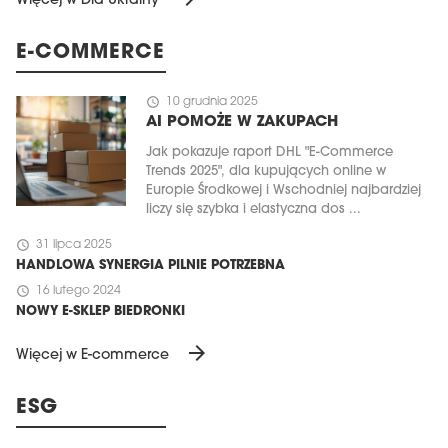
Więcej w Dla Ukrainy
E-COMMERCE
schedule
10 grudnia 2025
AI POMOŻE W ZAKUPACH
Jak pokazuje raport DHL "E-Commerce
Trends 2025", dla kupujących online w
Europie Środkowej i Wschodniej najbardziej
liczy się szybka i elastyczna dos ...
schedule
31 lipca 2025
HANDLOWA SYNERGIA PILNIE POTRZEBNA
schedule
16 lutego 2024
NOWY E-SKLEP BIEDRONKI
arrow_forward
Więcej w E-commerce
ESG