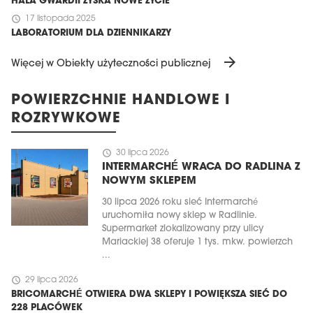
HALA GWARDII ZYSKA NOWE ŻYCIE
schedule
17 listopada 2025
LABORATORIUM DLA DZIENNIKARZY
arrow_forward
Więcej w Obiekty użyteczności publicznej
POWIERZCHNIE HANDLOWE I
ROZRYWKOWE
schedule
30 lipca 2026
INTERMARCHÉ WRACA DO RADLINA Z
NOWYM SKLEPEM
30 lipca 2026 roku sieć Intermarché
uruchomiła nowy sklep w Radlinie.
Supermarket zlokalizowany przy ulicy
Mariackiej 38 oferuje 1 tys. mkw. powierzch
...
schedule
29 lipca 2026
BRICOMARCHÉ OTWIERA DWA SKLEPY I POWIĘKSZA SIEĆ DO
228 PLACÓWEK