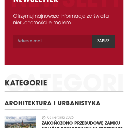
NEWSLETTER
Otrzymuj najnowsze informacje ze świata
nieruchomości e-mailem
ZAPISZ
KATEGORIE
ARCHITEKTURA I URBANISTYKA
schedule
03 sierpnia 2026
ZAKOŃCZONO PRZEBUDOWĘ ZAMKU