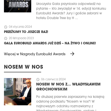
Uroczysta Gala przyniosła odpowiedź na
pytanie – kto zwyciężył w 14. edycji konkursu
Eurobuild Awards? Jury i goście zebrani w
hotelu Double Tree by H ...
schedule
04 stycznia 2024
PRZEŻYJMY TO JESZCZE RAZ!
schedule
20 listopada 2023
GALA EUROBUILD AWARDS JUŻ DZIŚ – NA ŻYWO I ONLINE!
arrow_forward
Więcej w Nagrody Eurobuild Awards
NOSEM W NOS
schedule
06 czerwca 2024
NOSEM W NOS Z... WŁADYSŁAWEM
GROCHOWSKIM
Po dłuższej przerwie zapraszamy na kolejną
odsłonę podkastu "Nosem w nos"! W
najnowszym odcinku rozmawiamy z