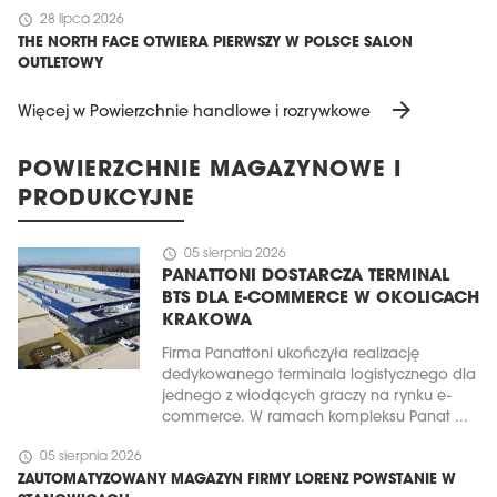
schedule
28 lipca 2026
THE NORTH FACE OTWIERA PIERWSZY W POLSCE SALON
OUTLETOWY
arrow_forward
Więcej w Powierzchnie handlowe i rozrywkowe
POWIERZCHNIE MAGAZYNOWE I
PRODUKCYJNE
schedule
05 sierpnia 2026
PANATTONI DOSTARCZA TERMINAL
BTS DLA E-COMMERCE W OKOLICACH
KRAKOWA
Firma Panattoni ukończyła realizację
dedykowanego terminala logistycznego dla
jednego z wiodących graczy na rynku e-
commerce. W ramach kompleksu Panat ...
schedule
05 sierpnia 2026
ZAUTOMATYZOWANY MAGAZYN FIRMY LORENZ POWSTANIE W