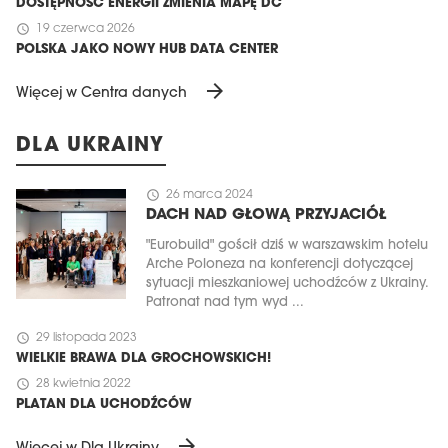
DOSTĘPNOŚĆ ENERGII ZMIENIA MAPĘ DC
schedule
19 czerwca 2026
POLSKA JAKO NOWY HUB DATA CENTER
arrow_forward
Więcej w Centra danych
DLA UKRAINY
schedule
26 marca 2024
DACH NAD GŁOWĄ PRZYJACIÓŁ
"Eurobuild" gościł dziś w warszawskim hotelu
Arche Poloneza na konferencji dotyczącej
sytuacji mieszkaniowej uchodźców z Ukrainy.
Patronat nad tym wyd ...
schedule
29 listopada 2023
WIELKIE BRAWA DLA GROCHOWSKICH!
schedule
28 kwietnia 2022
PLATAN DLA UCHODŹCÓW
arrow_forward