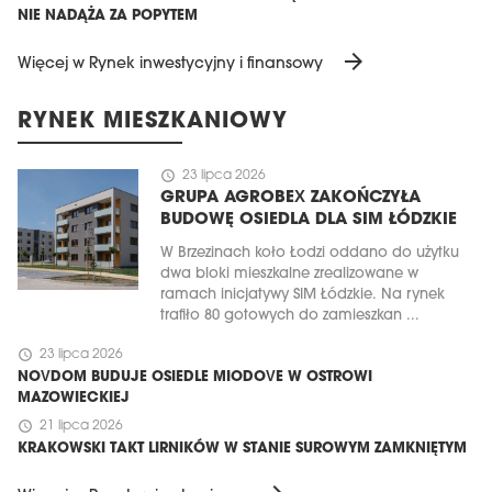
NIE NADĄŻA ZA POPYTEM
arrow_forward
Więcej w Rynek inwestycyjny i finansowy
RYNEK MIESZKANIOWY
schedule
23 lipca 2026
GRUPA AGROBEX ZAKOŃCZYŁA
BUDOWĘ OSIEDLA DLA SIM ŁÓDZKIE
W Brzezinach koło Łodzi oddano do użytku
dwa bloki mieszkalne zrealizowane w
ramach inicjatywy SIM Łódzkie. Na rynek
trafiło 80 gotowych do zamieszkan ...
schedule
23 lipca 2026
NOVDOM BUDUJE OSIEDLE MIODOVE W OSTROWI
MAZOWIECKIEJ
schedule
21 lipca 2026
KRAKOWSKI TAKT LIRNIKÓW W STANIE SUROWYM ZAMKNIĘTYM