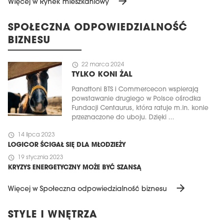
arrow_forward
Więcej w Rynek mieszkaniowy
SPOŁECZNA ODPOWIEDZIALNOŚĆ
BIZNESU
schedule
22 marca 2024
TYLKO KONI ŻAL
Panattoni BTS i Commercecon wspierają
powstawanie drugiego w Polsce ośrodka
Fundacji Centaurus, która ratuje m.in. konie
przeznaczone do uboju. Dzięki ...
schedule
14 lipca 2023
LOGICOR ŚCIGAŁ SIĘ DLA MŁODZIEŻY
schedule
19 stycznia 2023
KRYZYS ENERGETYCZNY MOŻE BYĆ SZANSĄ
arrow_forward
Więcej w Społeczna odpowiedzialność biznesu
STYLE I WNĘTRZA