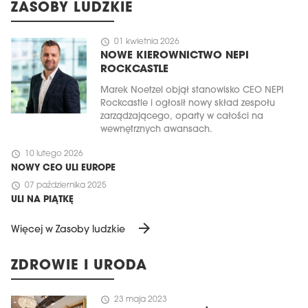
ZASOBY LUDZKIE
schedule
01 kwietnia 2026
NOWE KIEROWNICTWO NEPI
ROCKCASTLE
Marek Noetzel objął stanowisko CEO NEPI
Rockcastle i ogłosił nowy skład zespołu
zarządzającego, oparty w całości na
wewnętrznych awansach.
schedule
10 lutego 2026
NOWY CEO ULI EUROPE
schedule
07 października 2025
ULI NA PIĄTKĘ
arrow_forward
Więcej w Zasoby ludzkie
ZDROWIE I URODA
schedule
23 maja 2023