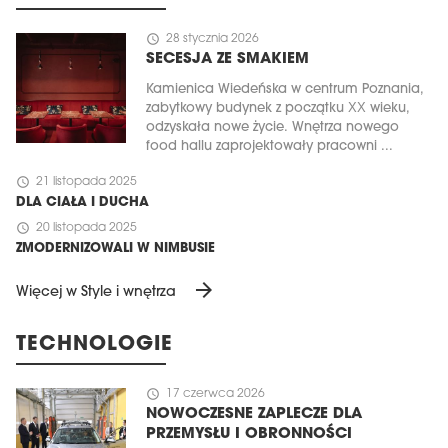
schedule
28 stycznia 2026
SECESJA ZE SMAKIEM
Kamienica Wiedeńska w centrum Poznania,
zabytkowy budynek z początku XX wieku,
odzyskała nowe życie. Wnętrza nowego
food hallu zaprojektowały pracowni ...
schedule
21 listopada 2025
DLA CIAŁA I DUCHA
schedule
20 listopada 2025
ZMODERNIZOWALI W NIMBUSIE
arrow_forward
Więcej w Style i wnętrza
TECHNOLOGIE
schedule
17 czerwca 2026
NOWOCZESNE ZAPLECZE DLA
PRZEMYSŁU I OBRONNOŚCI