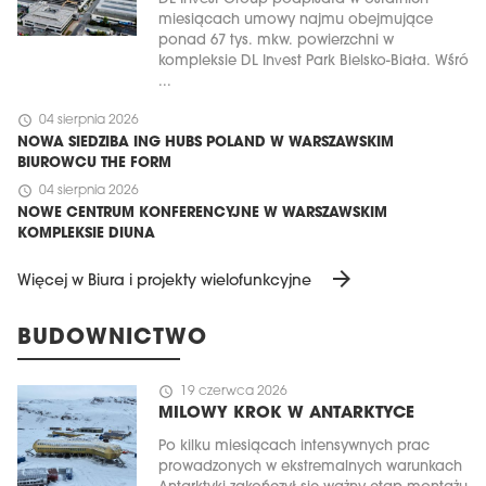
miesiącach umowy najmu obejmujące
ponad 67 tys. mkw. powierzchni w
kompleksie DL Invest Park Bielsko-Biała. Wśró
...
schedule
04 sierpnia 2026
NOWA SIEDZIBA ING HUBS POLAND W WARSZAWSKIM
BIUROWCU THE FORM
schedule
04 sierpnia 2026
NOWE CENTRUM KONFERENCYJNE W WARSZAWSKIM
KOMPLEKSIE DIUNA
arrow_forward
Więcej w Biura i projekty wielofunkcyjne
BUDOWNICTWO
schedule
19 czerwca 2026
MILOWY KROK W ANTARKTYCE
Po kilku miesiącach intensywnych prac
prowadzonych w ekstremalnych warunkach