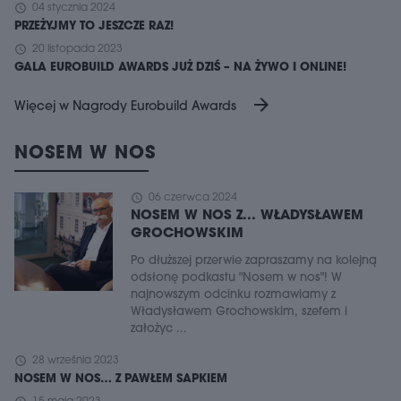
schedule
04 stycznia 2024
PRZEŻYJMY TO JESZCZE RAZ!
schedule
20 listopada 2023
GALA EUROBUILD AWARDS JUŻ DZIŚ – NA ŻYWO I ONLINE!
arrow_forward
Więcej w Nagrody Eurobuild Awards
NOSEM W NOS
schedule
06 czerwca 2024
NOSEM W NOS Z... WŁADYSŁAWEM
GROCHOWSKIM
Po dłuższej przerwie zapraszamy na kolejną
odsłonę podkastu "Nosem w nos"! W
najnowszym odcinku rozmawiamy z
Władysławem Grochowskim, szefem i
założyc ...
schedule
28 września 2023
NOSEM W NOS… Z PAWŁEM SAPKIEM