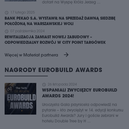
dotarł na Wyspę Króla Jerzeg ...
schedule
17 lutego 2025
BANK PEKAO S.A. WYSTAWIŁ NA SPRZEDAŻ DAWNĄ SIEDZIBĘ
POŁOŻONĄ NA WARSZAWSKIEJ WOLI
schedule
07 października 2024
REWITALIZACJA ZAMIAST NOWEJ ZABUDOWY –
ODPOWIEDZIALNY ROZWÓJ W CITY POINT TARGÓWEK
arrow_forward
Więcej w Materiał partnera
NAGRODY EUROBUILD AWARDS
schedule
26 listopada 2024
WSPANIALI ZWYCIĘZCY EUROBUILD
AWARDS 2024!
Uroczysta Gala przyniosła odpowiedź na
pytanie – kto zwyciężył w 14. edycji konkursu
Eurobuild Awards? Jury i goście zebrani w
hotelu Double Tree by H ...