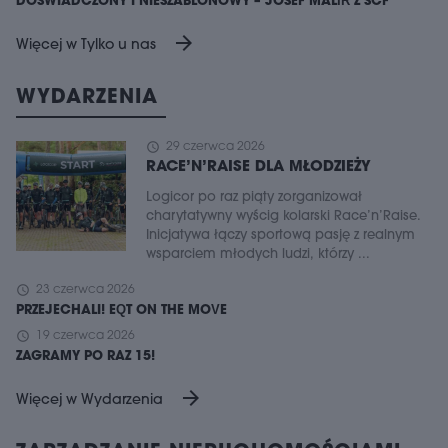
DOŚWIADCZONY I NIESZABLONOWY – JOSEF MALÍŘ Z SCF
arrow_forward
Więcej w Tylko u nas
WYDARZENIA
schedule
29 czerwca 2026
RACE’N’RAISE DLA MŁODZIEŻY
Logicor po raz piąty zorganizował
charytatywny wyścig kolarski Race’n’Raise.
Inicjatywa łączy sportową pasję z realnym
wsparciem młodych ludzi, którzy ...
schedule
23 czerwca 2026
PRZEJECHALI! EQT ON THE MOVE
schedule
19 czerwca 2026
ZAGRAMY PO RAZ 15!
arrow_forward
Więcej w Wydarzenia