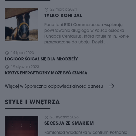
schedule
22 marca 2024
TYLKO KONI ŻAL
Panattoni BTS i Commercecon wspierają
powstawanie drugiego w Polsce ośrodka
Fundacji Centaurus, która ratuje m.in. konie
przeznaczone do uboju. Dzięki ...
schedule
14 lipca 2023
LOGICOR ŚCIGAŁ SIĘ DLA MŁODZIEŻY
schedule
19 stycznia 2023
KRYZYS ENERGETYCZNY MOŻE BYĆ SZANSĄ
arrow_forward
Więcej w Społeczna odpowiedzialność biznesu
STYLE I WNĘTRZA
schedule
28 stycznia 2026
SECESJA ZE SMAKIEM
Kamienica Wiedeńska w centrum Poznania,