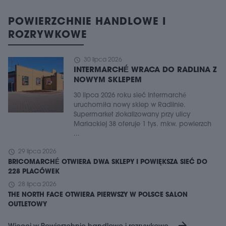
POWIERZCHNIE HANDLOWE I
ROZRYWKOWE
schedule
30 lipca 2026
INTERMARCHÉ WRACA DO RADLINA Z
NOWYM SKLEPEM
30 lipca 2026 roku sieć Intermarché
uruchomiła nowy sklep w Radlinie.
Supermarket zlokalizowany przy ulicy
Mariackiej 38 oferuje 1 tys. mkw. powierzch
...
schedule
29 lipca 2026
BRICOMARCHÉ OTWIERA DWA SKLEPY I POWIĘKSZA SIEĆ DO
228 PLACÓWEK
schedule
28 lipca 2026
THE NORTH FACE OTWIERA PIERWSZY W POLSCE SALON
OUTLETOWY
arrow_forward