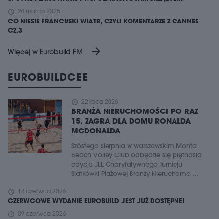
schedule
20 marca 2025
CO NIESIE FRANCUSKI WIATR, CZYLI KOMENTARZE Z CANNES
CZ.3
arrow_forward
Więcej w Eurobuild FM
EUROBUILDCEE
schedule
22 lipca 2026
BRANŻA NIERUCHOMOŚCI PO RAZ
15. ZAGRA DLA DOMU RONALDA
MCDONALDA
Szóstego sierpnia w warszawskim Monta
Beach Volley Club odbędzie się piętnasta
edycja JLL Charytatywnego Turnieju
Siatkówki Plażowej Branży Nieruchomo ...
schedule
12 czerwca 2026
CZERWCOWE WYDANIE EUROBUILD JEST JUŻ DOSTĘPNE!
schedule
09 czerwca 2026