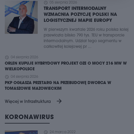
schedule
05 sierpnia 2026
TRANSPORT INTERMODALNY
WZMACNIA POZYCJĘ POLSKI NA
LOGISTYCZNEJ MAPIE EUROPY
W pierwszym kwartale 2026 roku polska kolej
przewiozła blisko 790 tys. TEU w transporcie
intermodalnym. Udział tego segmentu w
całkowitej kolejowej pr ...
schedule
04 sierpnia 2026
ORLEN KUPUJE HYBRYDOWY PROJEKT OZE O MOCY 216 MW W
WIELKOPOLSCE
schedule
04 sierpnia 2026
PKP OGŁASZA PRZETARG NA PRZEBUDOWĘ DWORCA W
TOMASZOWIE MAZOWIECKIM
arrow_forward
Więcej w Infrastruktura
KORONAWIRUS
schedule
24 marca 2022