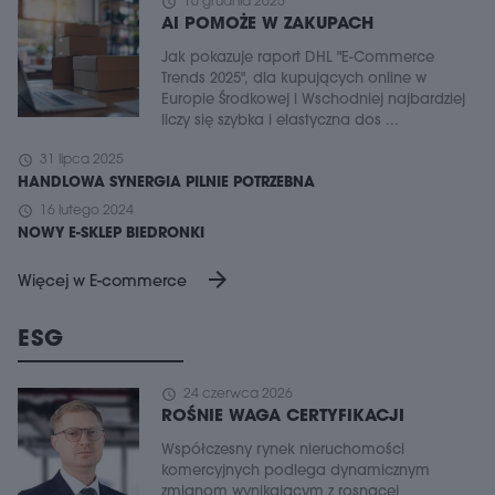
schedule
10 grudnia 2025
AI POMOŻE W ZAKUPACH
Jak pokazuje raport DHL "E-Commerce
Trends 2025", dla kupujących online w
Europie Środkowej i Wschodniej najbardziej
liczy się szybka i elastyczna dos ...
schedule
31 lipca 2025
HANDLOWA SYNERGIA PILNIE POTRZEBNA
schedule
16 lutego 2024
NOWY E-SKLEP BIEDRONKI
arrow_forward
Więcej w E-commerce
ESG
schedule
24 czerwca 2026
ROŚNIE WAGA CERTYFIKACJI
Współczesny rynek nieruchomości
komercyjnych podlega dynamicznym
zmianom wynikającym z rosnącej