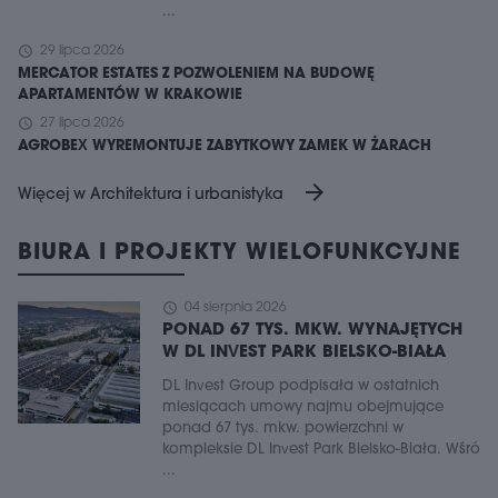
...
schedule
29 lipca 2026
MERCATOR ESTATES Z POZWOLENIEM NA BUDOWĘ
APARTAMENTÓW W KRAKOWIE
schedule
27 lipca 2026
AGROBEX WYREMONTUJE ZABYTKOWY ZAMEK W ŻARACH
arrow_forward
Więcej w Architektura i urbanistyka
BIURA I PROJEKTY WIELOFUNKCYJNE
schedule
04 sierpnia 2026
PONAD 67 TYS. MKW. WYNAJĘTYCH
W DL INVEST PARK BIELSKO-BIAŁA
DL Invest Group podpisała w ostatnich
miesiącach umowy najmu obejmujące
ponad 67 tys. mkw. powierzchni w
kompleksie DL Invest Park Bielsko-Biała. Wśró
...