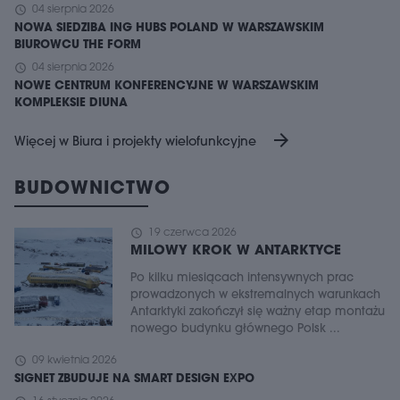
schedule
04 sierpnia 2026
NOWA SIEDZIBA ING HUBS POLAND W WARSZAWSKIM
BIUROWCU THE FORM
schedule
04 sierpnia 2026
NOWE CENTRUM KONFERENCYJNE W WARSZAWSKIM
KOMPLEKSIE DIUNA
arrow_forward
Więcej w Biura i projekty wielofunkcyjne
BUDOWNICTWO
schedule
19 czerwca 2026
MILOWY KROK W ANTARKTYCE
Po kilku miesiącach intensywnych prac
prowadzonych w ekstremalnych warunkach
Antarktyki zakończył się ważny etap montażu
nowego budynku głównego Polsk ...
schedule
09 kwietnia 2026
SIGNET ZBUDUJE NA SMART DESIGN EXPO