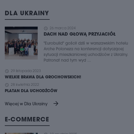
DLA UKRAINY
schedule
26 marca 2024
DACH NAD GŁOWĄ PRZYJACIÓŁ
"Eurobuild" gościł dziś w warszawskim hotelu
Arche Poloneza na konferencji dotyczącej
sytuacji mieszkaniowej uchodźców z Ukrainy.
Patronat nad tym wyd ...
schedule
29 listopada 2023
WIELKIE BRAWA DLA GROCHOWSKICH!
schedule
28 kwietnia 2022
PLATAN DLA UCHODŹCÓW
arrow_forward
Więcej w Dla Ukrainy
E-COMMERCE