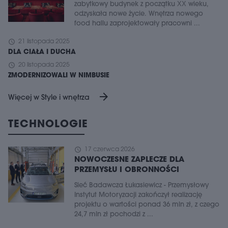
zabytkowy budynek z początku XX wieku,
odzyskała nowe życie. Wnętrza nowego
food hallu zaprojektowały pracowni ...
schedule
21 listopada 2025
DLA CIAŁA I DUCHA
schedule
20 listopada 2025
ZMODERNIZOWALI W NIMBUSIE
arrow_forward
Więcej w Style i wnętrza
TECHNOLOGIE
schedule
17 czerwca 2026
NOWOCZESNE ZAPLECZE DLA
PRZEMYSŁU I OBRONNOŚCI
Sieć Badawcza Łukasiewicz - Przemysłowy
Instytut Motoryzacji zakończył realizację
projektu o wartości ponad 36 mln zł, z czego
24,7 mln zł pochodzi z ...