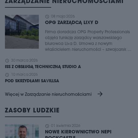
ZARZĄDZANIE NIERUCHOMOŚCIAMI
schedule
08 maja 2026
OPG ZARZĄDCĄ LIXY D
Firma doradcza OPG Property Professionals
objęła funkcję zarządcy warszawskiego
biurowca Lixa D. Umowa z nowym
właścicielem nieruchomości – szwajcarsk ...
schedule
30 marca 2026
ISS Z OBSŁUGĄ TECHNICZNĄ STUDIO A
schedule
10 marca 2026
POD SKRZYDŁAMI SAVILLSA
arrow_forward
Więcej w Zarządzanie nieruchomościami
ZASOBY LUDZKIE
schedule
01 kwietnia 2026
NOWE KIEROWNICTWO NEPI