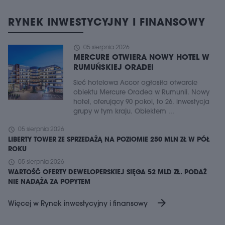
RYNEK INWESTYCYJNY I FINANSOWY
schedule
05 sierpnia 2026
MERCURE OTWIERA NOWY HOTEL W
RUMUŃSKIEJ ORADEI
Sieć hotelowa Accor ogłosiła otwarcie
obiektu Mercure Oradea w Rumunii. Nowy
hotel, oferujący 90 pokoi, to 26. inwestycja
grupy w tym kraju. Obiektem ...
schedule
05 sierpnia 2026
LIBERTY TOWER ZE SPRZEDAŻĄ NA POZIOMIE 250 MLN ZŁ W PÓŁ
ROKU
schedule
05 sierpnia 2026
WARTOŚĆ OFERTY DEWELOPERSKIEJ SIĘGA 52 MLD ZŁ. PODAŻ
NIE NADĄŻA ZA POPYTEM
arrow_forward
Więcej w Rynek inwestycyjny i finansowy