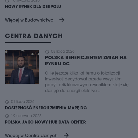
schedule
16 stycznia 2026
NOWY RYNEK DLA DEKPOLU
arrow_forward
Więcej w Budownictwo
CENTRA DANYCH
schedule
08 lipca 2026
POLSKA BENEFICJENTEM ZMIAN NA
RYNKU DC
O ile jeszcze kilka lat temu o lokalizacji
inwestycji decydował przede wszystkim
popyt, dziś kluczowym czynnikiem staje się
dostęp do energii elektryc ...
schedule
01 lipca 2026
DOSTĘPNOŚĆ ENERGII ZMIENIA MAPĘ DC
schedule
19 czerwca 2026
POLSKA JAKO NOWY HUB DATA CENTER
arrow_forward
Więcej w Centra danych