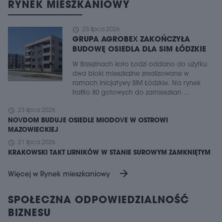
RYNEK MIESZKANIOWY
schedule
23 lipca 2026
GRUPA AGROBEX ZAKOŃCZYŁA
BUDOWĘ OSIEDLA DLA SIM ŁÓDZKIE
W Brzezinach koło Łodzi oddano do użytku
dwa bloki mieszkalne zrealizowane w
ramach inicjatywy SIM Łódzkie. Na rynek
trafiło 80 gotowych do zamieszkan ...
schedule
23 lipca 2026
NOVDOM BUDUJE OSIEDLE MIODOVE W OSTROWI
MAZOWIECKIEJ
schedule
21 lipca 2026
KRAKOWSKI TAKT LIRNIKÓW W STANIE SUROWYM ZAMKNIĘTYM
arrow_forward
Więcej w Rynek mieszkaniowy
SPOŁECZNA ODPOWIEDZIALNOŚĆ
BIZNESU