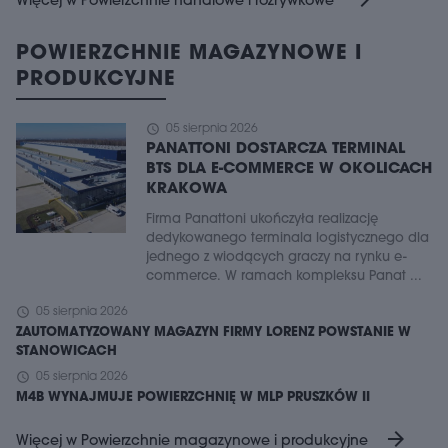
Więcej w Powierzchnie handlowe i rozrywkowe
POWIERZCHNIE MAGAZYNOWE I
PRODUKCYJNE
schedule
05 sierpnia 2026
PANATTONI DOSTARCZA TERMINAL
BTS DLA E-COMMERCE W OKOLICACH
KRAKOWA
Firma Panattoni ukończyła realizację
dedykowanego terminala logistycznego dla
jednego z wiodących graczy na rynku e-
commerce. W ramach kompleksu Panat ...
schedule
05 sierpnia 2026
ZAUTOMATYZOWANY MAGAZYN FIRMY LORENZ POWSTANIE W
STANOWICACH
schedule
05 sierpnia 2026
M4B WYNAJMUJE POWIERZCHNIĘ W MLP PRUSZKÓW II
arrow_forward
Więcej w Powierzchnie magazynowe i produkcyjne