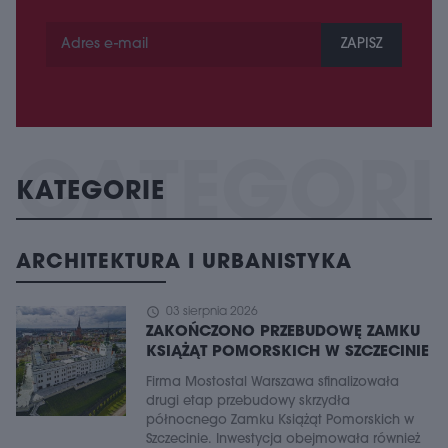
ZAPISZ
KATEGORIE
ARCHITEKTURA I URBANISTYKA
schedule
03 sierpnia 2026
ZAKOŃCZONO PRZEBUDOWĘ ZAMKU
KSIĄŻĄT POMORSKICH W SZCZECINIE
Firma Mostostal Warszawa sfinalizowała
drugi etap przebudowy skrzydła
północnego Zamku Książąt Pomorskich w
Szczecinie. Inwestycja obejmowała również