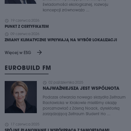
świadomości ekologicznej, rozwoju
koncepcji zrównoważo ...
schedule
19 czerwca 2026
PUNKT Z CERTYFIKATEM
schedule
09 czerwca 2026
ZMIANY KLIMATYCZNE WPŁYWAJĄ NA WYBÓR LOKALIZACJI
arrow_forward
Więcej w ESG
EUROBUILD FM
schedule
02 października 2025
NAJWAŻNIEJSZA JEST WSPÓLNOTA
Podczas otwarcia nowego skrzydła Zeitraum
Racławicka w Krakowie mieliśmy okazję
porozmawiać z Zdeną Noack, dyrektorką
zarządzającą Zeitraum Student Ho ...
schedule
17 czerwca 2025
SPÓJNE PLANOWANIE I WSPÓŁPRACA Z SAMORZĄDAMI