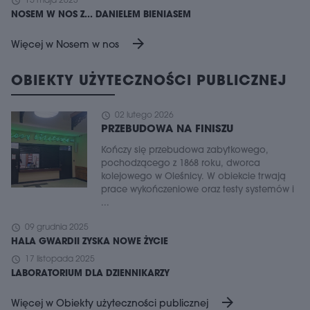
schedule
15 maja 2023
NOSEM W NOS Z... DANIELEM BIENIASEM
arrow_forward
Więcej w Nosem w nos
OBIEKTY UŻYTECZNOŚCI PUBLICZNEJ
schedule
02 lutego 2026
PRZEBUDOWA NA FINISZU
Kończy się przebudowa zabytkowego,
pochodzącego z 1868 roku, dworca
kolejowego w Oleśnicy. W obiekcie trwają
prace wykończeniowe oraz testy systemów i
...
schedule
09 grudnia 2025
HALA GWARDII ZYSKA NOWE ŻYCIE
schedule
17 listopada 2025
LABORATORIUM DLA DZIENNIKARZY
arrow_forward
Więcej w Obiekty użyteczności publicznej