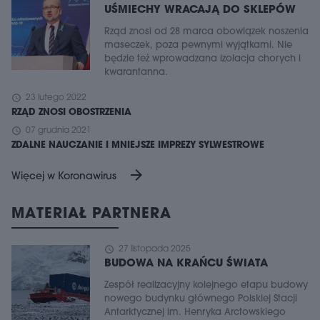
UŚMIECHY WRACAJĄ DO SKLEPÓW
Rząd znosi od 28 marca obowiązek noszenia
maseczek, poza pewnymi wyjątkami. Nie
będzie też wprowadzana izolacja chorych i
kwarantanna.
schedule
23 lutego 2022
RZĄD ZNOSI OBOSTRZENIA
schedule
07 grudnia 2021
ZDALNE NAUCZANIE I MNIEJSZE IMPREZY SYLWESTROWE
arrow_forward
Więcej w Koronawirus
MATERIAŁ PARTNERA
schedule
27 listopada 2025
BUDOWA NA KRAŃCU ŚWIATA
Zespół realizacyjny kolejnego etapu budowy
nowego budynku głównego Polskiej Stacji
Antarktycznej im. Henryka Arctowskiego