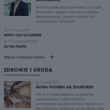
ROCKCASTLE
Marek Noetzel objął stanowisko CEO NEPI
Rockcastle i ogłosił nowy skład zespołu
zarządzającego, oparty w całości na
wewnętrznych awansach.
schedule
10 lutego 2026
NOWY CEO ULI EUROPE
schedule
07 października 2025
ULI NA PIĄTKĘ
arrow_forward
Więcej w Zasoby ludzkie
ZDROWIE I URODA
schedule
23 maja 2023
NOWA PLOMBA NA ŻOLIBORZU
Przy ul. Powązkowskiej 42 na Żoliborzu
zadebiutowało kolejne centrum
dentystyczne należące do sieci Medicover
Stomatologia. Podobnie jak powstałe wcze