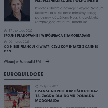
NAJWAŻNIEJSZA JEST WSPÓLNOTA
Podczas otwarcia nowego skrzydła Zeitraum
Racławicka w Krakowie mieliśmy okazję
porozmawiać z Zdeną Noack, dyrektorką
zarządzającą Zeitraum Student Ho ...
schedule
17 czerwca 2025
SPÓJNE PLANOWANIE I WSPÓŁPRACA Z SAMORZĄDAMI
schedule
20 marca 2025
CO NIESIE FRANCUSKI WIATR, CZYLI KOMENTARZE Z CANNES
CZ.3
arrow_forward
Więcej w Eurobuild FM
EUROBUILDCEE
schedule
22 lipca 2026
BRANŻA NIERUCHOMOŚCI PO RAZ
15. ZAGRA DLA DOMU RONALDA
MCDONALDA