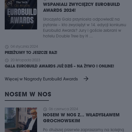
WSPANIALI ZWYCIĘZCY EUROBUILD
AWARDS 2024!
Uroczysta Gala przyniosła odpowiedź na
pytanie – kto zwyciężył w 14. edycji konkursu
Eurobuild Awards? Jury i goście zebrani w
hotelu Double Tree by H ...
schedule
04 stycznia 2024
PRZEŻYJMY TO JESZCZE RAZ!
schedule
20 listopada 2023
GALA EUROBUILD AWARDS JUŻ DZIŚ – NA ŻYWO I ONLINE!
arrow_forward
Więcej w Nagrody Eurobuild Awards
NOSEM W NOS
schedule
06 czerwca 2024
NOSEM W NOS Z... WŁADYSŁAWEM
GROCHOWSKIM
Po dłuższej przerwie zapraszamy na kolejną