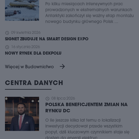
Po kilku miesiącach intensywnych prac
prowadzonych w ekstremalnych warunkach
Antarktyki zakończył się ważny etap montażu
nowego budynku głównego Polsk ...
schedule
09 kwietnia 2026
SIGNET ZBUDUJE NA SMART DESIGN EXPO
schedule
16 stycznia 2026
NOWY RYNEK DLA DEKPOLU
arrow_forward
Więcej w Budownictwo
CENTRA DANYCH
schedule
08 lipca 2026
POLSKA BENEFICJENTEM ZMIAN NA
RYNKU DC
O ile jeszcze kilka lat temu o lokalizacji
inwestycji decydował przede wszystkim
popyt, dziś kluczowym czynnikiem staje się
dostęp do energii elektryc ...