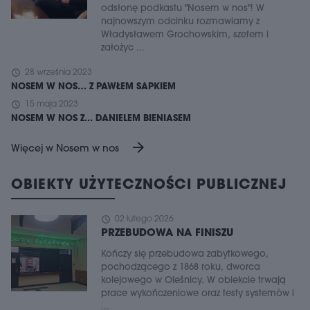
odsłonę podkastu "Nosem w nos"! W
najnowszym odcinku rozmawiamy z
Władysławem Grochowskim, szefem i
założyc ...
schedule
28 września 2023
NOSEM W NOS… Z PAWŁEM SAPKIEM
schedule
15 maja 2023
NOSEM W NOS Z... DANIELEM BIENIASEM
arrow_forward
Więcej w Nosem w nos
OBIEKTY UŻYTECZNOŚCI PUBLICZNEJ
schedule
02 lutego 2026
PRZEBUDOWA NA FINISZU
Kończy się przebudowa zabytkowego,
pochodzącego z 1868 roku, dworca
kolejowego w Oleśnicy. W obiekcie trwają
prace wykończeniowe oraz testy systemów i
...