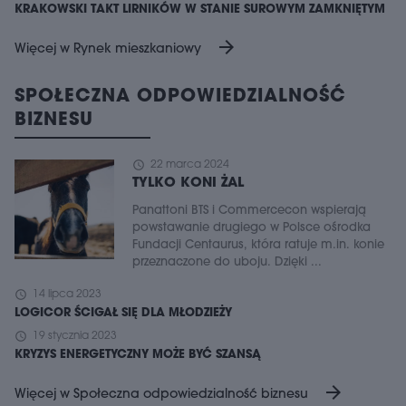
KRAKOWSKI TAKT LIRNIKÓW W STANIE SUROWYM ZAMKNIĘTYM
arrow_forward
Więcej w Rynek mieszkaniowy
SPOŁECZNA ODPOWIEDZIALNOŚĆ
BIZNESU
schedule
22 marca 2024
TYLKO KONI ŻAL
Panattoni BTS i Commercecon wspierają
powstawanie drugiego w Polsce ośrodka
Fundacji Centaurus, która ratuje m.in. konie
przeznaczone do uboju. Dzięki ...
schedule
14 lipca 2023
LOGICOR ŚCIGAŁ SIĘ DLA MŁODZIEŻY
schedule
19 stycznia 2023
KRYZYS ENERGETYCZNY MOŻE BYĆ SZANSĄ
arrow_forward
Więcej w Społeczna odpowiedzialność biznesu