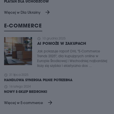
PLATAN DLA UCHODŹCÓW
arrow_forward
Więcej w Dla Ukrainy
E-COMMERCE
schedule
10 grudnia 2025
AI POMOŻE W ZAKUPACH
Jak pokazuje raport DHL "E-Commerce
Trends 2025", dla kupujących online w
Europie Środkowej i Wschodniej najbardziej
liczy się szybka i elastyczna dos ...
schedule
31 lipca 2025
HANDLOWA SYNERGIA PILNIE POTRZEBNA
schedule
16 lutego 2024
NOWY E-SKLEP BIEDRONKI
arrow_forward
Więcej w E-commerce