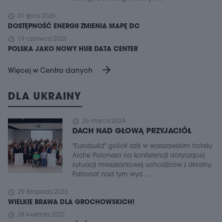
schedule
01 lipca 2026
DOSTĘPNOŚĆ ENERGII ZMIENIA MAPĘ DC
schedule
19 czerwca 2026
POLSKA JAKO NOWY HUB DATA CENTER
arrow_forward
Więcej w Centra danych
DLA UKRAINY
schedule
26 marca 2024
DACH NAD GŁOWĄ PRZYJACIÓŁ
"Eurobuild" gościł dziś w warszawskim hotelu
Arche Poloneza na konferencji dotyczącej
sytuacji mieszkaniowej uchodźców z Ukrainy.
Patronat nad tym wyd ...
schedule
29 listopada 2023
WIELKIE BRAWA DLA GROCHOWSKICH!
schedule
28 kwietnia 2022