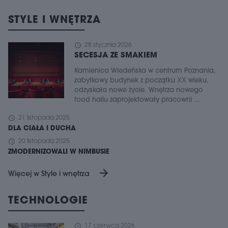
STYLE I WNĘTRZA
schedule
28 stycznia 2026
SECESJA ZE SMAKIEM
Kamienica Wiedeńska w centrum Poznania,
zabytkowy budynek z początku XX wieku,
odzyskała nowe życie. Wnętrza nowego
food hallu zaprojektowały pracowni ...
schedule
21 listopada 2025
DLA CIAŁA I DUCHA
schedule
20 listopada 2025
ZMODERNIZOWALI W NIMBUSIE
arrow_forward
Więcej w Style i wnętrza
TECHNOLOGIE
schedule
17 czerwca 2026