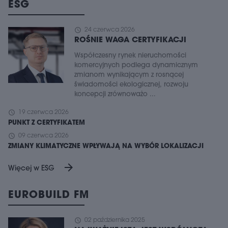
ESG
schedule
24 czerwca 2026
ROŚNIE WAGA CERTYFIKACJI
Współczesny rynek nieruchomości
komercyjnych podlega dynamicznym
zmianom wynikającym z rosnącej
świadomości ekologicznej, rozwoju
koncepcji zrównoważo ...
schedule
19 czerwca 2026
PUNKT Z CERTYFIKATEM
schedule
09 czerwca 2026
ZMIANY KLIMATYCZNE WPŁYWAJĄ NA WYBÓR LOKALIZACJI
arrow_forward
Więcej w ESG
EUROBUILD FM
schedule
02 października 2025