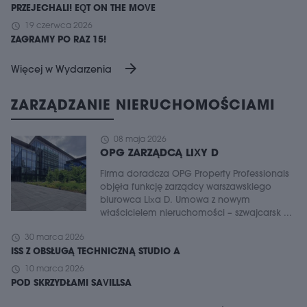
PRZEJECHALI! EQT ON THE MOVE
schedule
19 czerwca 2026
ZAGRAMY PO RAZ 15!
arrow_forward
Więcej w Wydarzenia
ZARZĄDZANIE NIERUCHOMOŚCIAMI
schedule
08 maja 2026
OPG ZARZĄDCĄ LIXY D
Firma doradcza OPG Property Professionals
objęła funkcję zarządcy warszawskiego
biurowca Lixa D. Umowa z nowym
właścicielem nieruchomości – szwajcarsk ...
schedule
30 marca 2026
ISS Z OBSŁUGĄ TECHNICZNĄ STUDIO A
schedule
10 marca 2026
POD SKRZYDŁAMI SAVILLSA