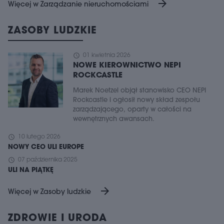
arrow_forward
Więcej w Zarządzanie nieruchomościami
ZASOBY LUDZKIE
schedule
01 kwietnia 2026
NOWE KIEROWNICTWO NEPI
ROCKCASTLE
Marek Noetzel objął stanowisko CEO NEPI
Rockcastle i ogłosił nowy skład zespołu
zarządzającego, oparty w całości na
wewnętrznych awansach.
schedule
10 lutego 2026
NOWY CEO ULI EUROPE
schedule
07 października 2025
ULI NA PIĄTKĘ
arrow_forward
Więcej w Zasoby ludzkie
ZDROWIE I URODA