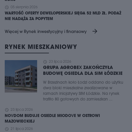
schedule
05 sierpnia 2026
WARTOŚĆ OFERTY DEWELOPERSKIEJ SIĘGA 52 MLD ZŁ. PODAŻ
NIE NADĄŻA ZA POPYTEM
arrow_forward
Więcej w Rynek inwestycyjny i finansowy
RYNEK MIESZKANIOWY
schedule
23 lipca 2026
GRUPA AGROBEX ZAKOŃCZYŁA
BUDOWĘ OSIEDLA DLA SIM ŁÓDZKIE
W Brzezinach koło Łodzi oddano do użytku
dwa bloki mieszkalne zrealizowane w
ramach inicjatywy SIM Łódzkie. Na rynek
trafiło 80 gotowych do zamieszkan ...
schedule
23 lipca 2026
NOVDOM BUDUJE OSIEDLE MIODOVE W OSTROWI
MAZOWIECKIEJ
schedule
21 lipca 2026