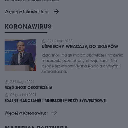
arrow_forward
Więcej w Infrastruktura
KORONAWIRUS
schedule
24 marca 2022
UŚMIECHY WRACAJĄ DO SKLEPÓW
Rząd znosi od 28 marca obowiązek noszenia
maseczek, poza pewnymi wyjątkami. Nie
będzie też wprowadzana izolacja chorych i
kwarantanna.
schedule
23 lutego 2022
RZĄD ZNOSI OBOSTRZENIA
schedule
07 grudnia 2021
ZDALNE NAUCZANIE I MNIEJSZE IMPREZY SYLWESTROWE
arrow_forward
Więcej w Koronawirus