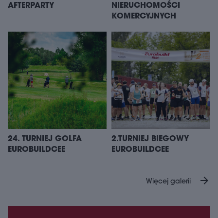
AFTERPARTY
NIERUCHOMOŚCI
KOMERCYJNYCH
24. TURNIEJ GOLFA
2.TURNIEJ BIEGOWY
EUROBUILDCEE
EUROBUILDCEE
arrow_forward
Więcej galerii