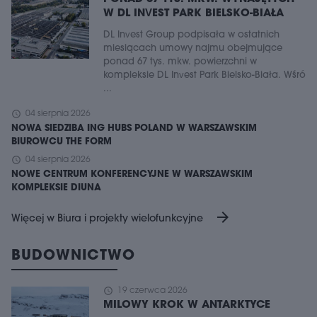
W DL INVEST PARK BIELSKO-BIAŁA
DL Invest Group podpisała w ostatnich
miesiącach umowy najmu obejmujące
ponad 67 tys. mkw. powierzchni w
kompleksie DL Invest Park Bielsko-Biała. Wśró
...
schedule
04 sierpnia 2026
NOWA SIEDZIBA ING HUBS POLAND W WARSZAWSKIM
BIUROWCU THE FORM
schedule
04 sierpnia 2026
NOWE CENTRUM KONFERENCYJNE W WARSZAWSKIM
KOMPLEKSIE DIUNA
arrow_forward
Więcej w Biura i projekty wielofunkcyjne
BUDOWNICTWO
schedule
19 czerwca 2026
MILOWY KROK W ANTARKTYCE