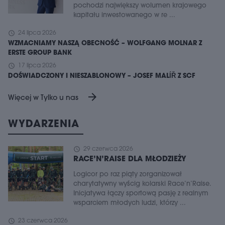
pochodzi największy wolumen krajowego
kapitału inwestowanego w re ...
schedule
24 lipca 2026
WZMACNIAMY NASZĄ OBECNOŚĆ – WOLFGANG MOLNAR Z
ERSTE GROUP BANK
schedule
17 lipca 2026
DOŚWIADCZONY I NIESZABLONOWY – JOSEF MALÍŘ Z SCF
arrow_forward
Więcej w Tylko u nas
WYDARZENIA
schedule
29 czerwca 2026
RACE’N’RAISE DLA MŁODZIEŻY
Logicor po raz piąty zorganizował
charytatywny wyścig kolarski Race’n’Raise.
Inicjatywa łączy sportową pasję z realnym
wsparciem młodych ludzi, którzy ...
schedule
23 czerwca 2026