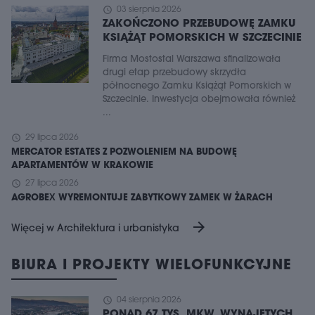
schedule
03 sierpnia 2026
ZAKOŃCZONO PRZEBUDOWĘ ZAMKU
KSIĄŻĄT POMORSKICH W SZCZECINIE
Firma Mostostal Warszawa sfinalizowała
drugi etap przebudowy skrzydła
północnego Zamku Książąt Pomorskich w
Szczecinie. Inwestycja obejmowała również
...
schedule
29 lipca 2026
MERCATOR ESTATES Z POZWOLENIEM NA BUDOWĘ
APARTAMENTÓW W KRAKOWIE
schedule
27 lipca 2026
AGROBEX WYREMONTUJE ZABYTKOWY ZAMEK W ŻARACH
arrow_forward
Więcej w Architektura i urbanistyka
BIURA I PROJEKTY WIELOFUNKCYJNE
schedule
04 sierpnia 2026
PONAD 67 TYS. MKW. WYNAJĘTYCH