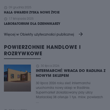
schedule
09 grudnia 2025
HALA GWARDII ZYSKA NOWE ŻYCIE
schedule
17 listopada 2025
LABORATORIUM DLA DZIENNIKARZY
arrow_forward
Więcej w Obiekty użyteczności publicznej
POWIERZCHNIE HANDLOWE I
ROZRYWKOWE
schedule
30 lipca 2026
INTERMARCHÉ WRACA DO RADLINA Z
NOWYM SKLEPEM
30 lipca 2026 roku sieć Intermarché
uruchomiła nowy sklep w Radlinie.
Supermarket zlokalizowany przy ulicy
Mariackiej 38 oferuje 1 tys. mkw. powierzch
...