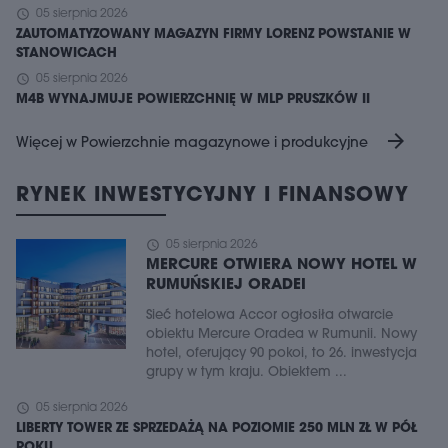
schedule
05 sierpnia 2026
ZAUTOMATYZOWANY MAGAZYN FIRMY LORENZ POWSTANIE W
STANOWICACH
schedule
05 sierpnia 2026
M4B WYNAJMUJE POWIERZCHNIĘ W MLP PRUSZKÓW II
arrow_forward
Więcej w Powierzchnie magazynowe i produkcyjne
RYNEK INWESTYCYJNY I FINANSOWY
schedule
05 sierpnia 2026
MERCURE OTWIERA NOWY HOTEL W
RUMUŃSKIEJ ORADEI
Sieć hotelowa Accor ogłosiła otwarcie
obiektu Mercure Oradea w Rumunii. Nowy
hotel, oferujący 90 pokoi, to 26. inwestycja
grupy w tym kraju. Obiektem ...
schedule
05 sierpnia 2026
LIBERTY TOWER ZE SPRZEDAŻĄ NA POZIOMIE 250 MLN ZŁ W PÓŁ
ROKU