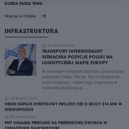
DOBRA PASSA TRWA
arrow_forward
Więcej w Hotele
INFRASTRUKTURA
schedule
05 sierpnia 2026
TRANSPORT INTERMODALNY
WZMACNIA POZYCJĘ POLSKI NA
LOGISTYCZNEJ MAPIE EUROPY
W pierwszym kwartale 2026 roku polska kolej
przewiozła blisko 790 tys. TEU w transporcie
intermodalnym. Udział tego segmentu w
całkowitej kolejowej pr ...
schedule
04 sierpnia 2026
ORLEN KUPUJE HYBRYDOWY PROJEKT OZE O MOCY 216 MW W
WIELKOPOLSCE
schedule
04 sierpnia 2026
PKP OGŁASZA PRZETARG NA PRZEBUDOWĘ DWORCA W
TOMASZOWIE MAZOWIECKIM