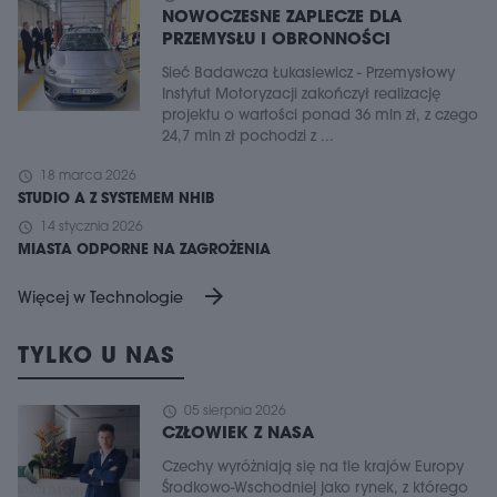
NOWOCZESNE ZAPLECZE DLA
PRZEMYSŁU I OBRONNOŚCI
Sieć Badawcza Łukasiewicz - Przemysłowy
Instytut Motoryzacji zakończył realizację
projektu o wartości ponad 36 mln zł, z czego
24,7 mln zł pochodzi z ...
schedule
18 marca 2026
STUDIO A Z SYSTEMEM NHIB
schedule
14 stycznia 2026
MIASTA ODPORNE NA ZAGROŻENIA
arrow_forward
Więcej w Technologie
TYLKO U NAS
schedule
05 sierpnia 2026
CZŁOWIEK Z NASA
Czechy wyróżniają się na tle krajów Europy
Środkowo-Wschodniej jako rynek, z którego