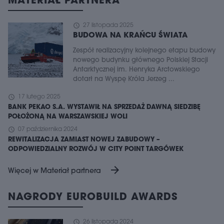
MATERIAŁ PARTNERA
schedule
27 listopada 2025
BUDOWA NA KRAŃCU ŚWIATA
Zespół realizacyjny kolejnego etapu budowy
nowego budynku głównego Polskiej Stacji
Antarktycznej im. Henryka Arctowskiego
dotarł na Wyspę Króla Jerzeg ...
schedule
17 lutego 2025
BANK PEKAO S.A. WYSTAWIŁ NA SPRZEDAŻ DAWNĄ SIEDZIBĘ
POŁOŻONĄ NA WARSZAWSKIEJ WOLI
schedule
07 października 2024
REWITALIZACJA ZAMIAST NOWEJ ZABUDOWY –
ODPOWIEDZIALNY ROZWÓJ W CITY POINT TARGÓWEK
arrow_forward
Więcej w Materiał partnera
NAGRODY EUROBUILD AWARDS
schedule
26 listopada 2024