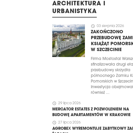
ARCHITEKTURA I
URBANISTYKA
schedule
03 sierpnia 2026
ZAKOŃCZONO
PRZEBUDOWĘ ZAM
KSIĄŻĄT POMORS
W SZCZECINIE
Firma Mostostal Wars
sfinalizowała drugi et
przebudowy skrzydła
północnego Zamku Ks
Pomorskich w Szczecin
Inwestycja obejmowa
również ...
schedule
29 lipca 2026
MERCATOR ESTATES Z POZWOLENIEM NA
BUDOWĘ APARTAMENTÓW W KRAKOWIE
schedule
27 lipca 2026
AGROBEX WYREMONTUJE ZABYTKOWY ZA