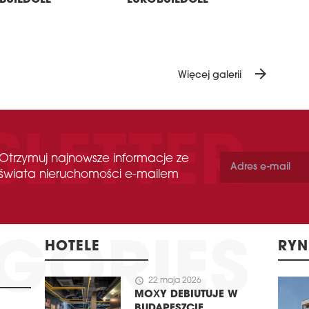
BUILDCEE
EUROBUILDCEE
arrow_forward
Więcej galerii
Otrzymuj najnowsze informacje ze
świata nieruchomości e-mailem
HOTELE
RYN
schedule
22 maja 2026
MOXY DEBIUTUJE W
BUDAPESZCIE