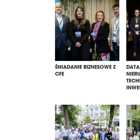
ŚNIADANIE BIZNESOWE Z
DATA
CFE
NIER
TECH
INWE