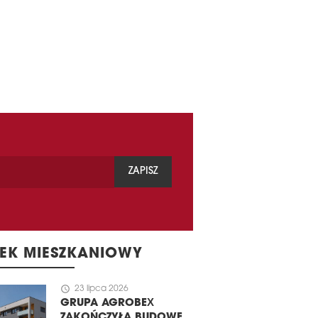
ZAPISZ
EK MIESZKANIOWY
schedule
23 lipca 2026
GRUPA AGROBEX
ZAKOŃCZYŁA BUDOWĘ