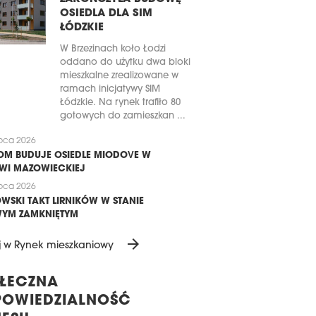
OSIEDLA DLA SIM
ŁÓDZKIE
W Brzezinach koło Łodzi
oddano do użytku dwa bloki
mieszkalne zrealizowane w
ramach inicjatywy SIM
Łódzkie. Na rynek trafiło 80
gotowych do zamieszkan ...
ipca 2026
M BUDUJE OSIEDLE MIODOVE W
WI MAZOWIECKIEJ
ipca 2026
WSKI TAKT LIRNIKÓW W STANIE
YM ZAMKNIĘTYM
arrow_forward
j w Rynek mieszkaniowy
ŁECZNA
OWIEDZIALNOŚĆ