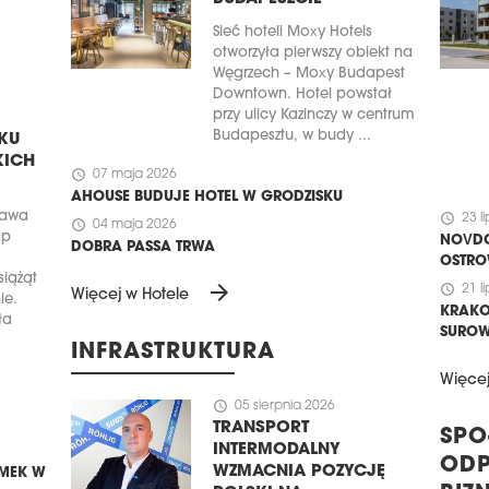
Sieć hoteli Moxy Hotels
otworzyła pierwszy obiekt na
Węgrzech – Moxy Budapest
Downtown. Hotel powstał
przy ulicy Kazinczy w centrum
Budapesztu, w budy ...
KU
KICH
schedule
07 maja 2026
AHOUSE BUDUJE HOTEL W GRODZISKU
zawa
schedule
23 l
schedule
04 maja 2026
ap
NOVDO
DOBRA PASSA TRWA
OSTRO
iążąt
arrow_forward
schedule
21 l
Więcej w Hotele
ie.
KRAKO
ła
SUROW
INFRASTRUKTURA
Więce
schedule
05 sierpnia 2026
TRANSPORT
SPO
INTERMODALNY
ODP
WZMACNIA POZYCJĘ
MEK W