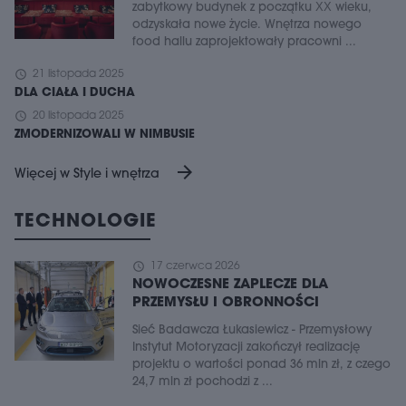
zabytkowy budynek z początku XX wieku,
odzyskała nowe życie. Wnętrza nowego
food hallu zaprojektowały pracowni ...
schedule
21 listopada 2025
DLA CIAŁA I DUCHA
schedule
20 listopada 2025
ZMODERNIZOWALI W NIMBUSIE
arrow_forward
Więcej w Style i wnętrza
TECHNOLOGIE
schedule
17 czerwca 2026
NOWOCZESNE ZAPLECZE DLA
PRZEMYSŁU I OBRONNOŚCI
Sieć Badawcza Łukasiewicz - Przemysłowy
Instytut Motoryzacji zakończył realizację
projektu o wartości ponad 36 mln zł, z czego
24,7 mln zł pochodzi z ...