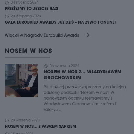
schedule
04 stycznia 2024
PRZEŻYJMY TO JESZCZE RAZ!
schedule
20 listopada 2023
GALA EUROBUILD AWARDS JUŻ DZIŚ – NA ŻYWO I ONLINE!
arrow_forward
Więcej w Nagrody Eurobuild Awards
NOSEM W NOS
schedule
06 czerwca 2024
NOSEM W NOS Z... WŁADYSŁAWEM
GROCHOWSKIM
Po dłuższej przerwie zapraszamy na kolejną
odsłonę podkastu "Nosem w nos"! W
najnowszym odcinku rozmawiamy z
Władysławem Grochowskim, szefem i
założyc ...
schedule
28 września 2023
NOSEM W NOS… Z PAWŁEM SAPKIEM