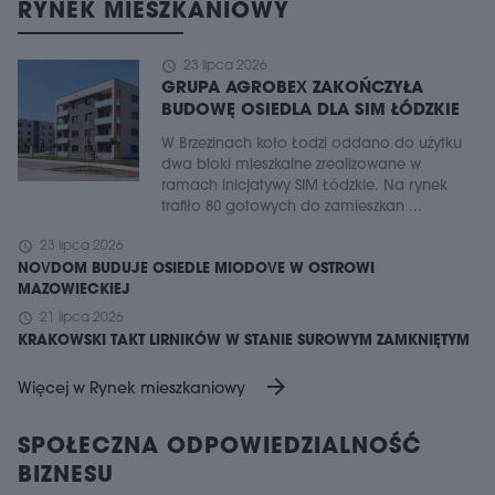
RYNEK MIESZKANIOWY
schedule
23 lipca 2026
GRUPA AGROBEX ZAKOŃCZYŁA
BUDOWĘ OSIEDLA DLA SIM ŁÓDZKIE
W Brzezinach koło Łodzi oddano do użytku
dwa bloki mieszkalne zrealizowane w
ramach inicjatywy SIM Łódzkie. Na rynek
trafiło 80 gotowych do zamieszkan ...
schedule
23 lipca 2026
NOVDOM BUDUJE OSIEDLE MIODOVE W OSTROWI
MAZOWIECKIEJ
schedule
21 lipca 2026
KRAKOWSKI TAKT LIRNIKÓW W STANIE SUROWYM ZAMKNIĘTYM
arrow_forward
Więcej w Rynek mieszkaniowy
SPOŁECZNA ODPOWIEDZIALNOŚĆ
BIZNESU