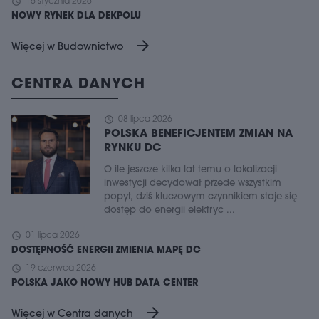
schedule
16 stycznia 2026
NOWY RYNEK DLA DEKPOLU
arrow_forward
Więcej w Budownictwo
CENTRA DANYCH
schedule
08 lipca 2026
POLSKA BENEFICJENTEM ZMIAN NA
RYNKU DC
O ile jeszcze kilka lat temu o lokalizacji
inwestycji decydował przede wszystkim
popyt, dziś kluczowym czynnikiem staje się
dostęp do energii elektryc ...
schedule
01 lipca 2026
DOSTĘPNOŚĆ ENERGII ZMIENIA MAPĘ DC
schedule
19 czerwca 2026
POLSKA JAKO NOWY HUB DATA CENTER
arrow_forward
Więcej w Centra danych