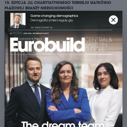
15. EDYCJA JLL CHARYTATYWNEGO TURNIEJU SIATKÓWKI
PLAŻOWEJ BRANŻY NIERUCHOMOŚCI
arrow_forward
Więcej w EurobuildCEE
GRUNTY INWESTYCYJNE
schedule
04 grudnia 2025
HANDLÓWKA CZUJE GRUNT POD
NOGAMI
Jak podaje JLL w raporcie „GRUNTowne
spojrzenie na rynek nieruchomości”, pięć
ostatnich lat to okres bezprecedensowej
ewolucji sektora nieruchomości h ...
schedule
01 października 2025
ASTRONOMICZNE CENY GRUNTÓW
schedule
04 września 2025
FRIGO LOGISTICS ZAINWESTUJE W RADOMSKU
arrow_forward