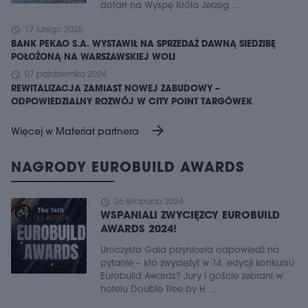
dotarł na Wyspę Króla Jerzeg ...
schedule
17 lutego 2025
BANK PEKAO S.A. WYSTAWIŁ NA SPRZEDAŻ DAWNĄ SIEDZIBĘ
POŁOŻONĄ NA WARSZAWSKIEJ WOLI
schedule
07 października 2024
REWITALIZACJA ZAMIAST NOWEJ ZABUDOWY –
ODPOWIEDZIALNY ROZWÓJ W CITY POINT TARGÓWEK
arrow_forward
Więcej w Materiał partnera
NAGRODY EUROBUILD AWARDS
schedule
26 listopada 2024
WSPANIALI ZWYCIĘZCY EUROBUILD
AWARDS 2024!
Uroczysta Gala przyniosła odpowiedź na
pytanie – kto zwyciężył w 14. edycji konkursu
Eurobuild Awards? Jury i goście zebrani w
hotelu Double Tree by H ...