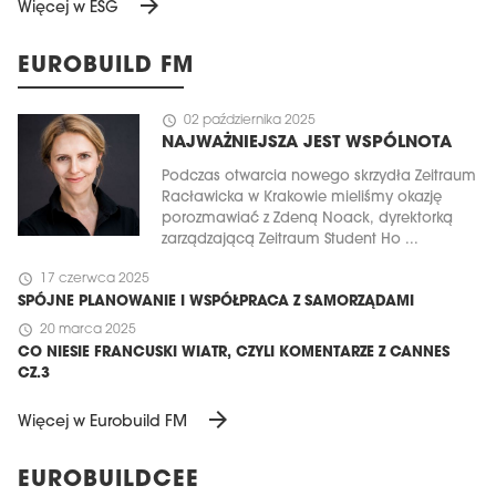
arrow_forward
Więcej w ESG
EUROBUILD FM
schedule
02 października 2025
NAJWAŻNIEJSZA JEST WSPÓLNOTA
Podczas otwarcia nowego skrzydła Zeitraum
Racławicka w Krakowie mieliśmy okazję
porozmawiać z Zdeną Noack, dyrektorką
zarządzającą Zeitraum Student Ho ...
schedule
17 czerwca 2025
SPÓJNE PLANOWANIE I WSPÓŁPRACA Z SAMORZĄDAMI
schedule
20 marca 2025
CO NIESIE FRANCUSKI WIATR, CZYLI KOMENTARZE Z CANNES
CZ.3
arrow_forward
Więcej w Eurobuild FM
EUROBUILDCEE