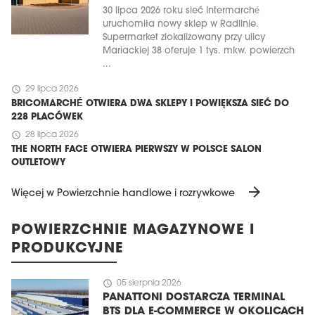
30 lipca 2026 roku sieć Intermarché
uruchomiła nowy sklep w Radlinie.
Supermarket zlokalizowany przy ulicy
Mariackiej 38 oferuje 1 tys. mkw. powierzch
...
schedule
29 lipca 2026
BRICOMARCHÉ OTWIERA DWA SKLEPY I POWIĘKSZA SIEĆ DO
228 PLACÓWEK
schedule
28 lipca 2026
THE NORTH FACE OTWIERA PIERWSZY W POLSCE SALON
OUTLETOWY
arrow_forward
Więcej w Powierzchnie handlowe i rozrywkowe
POWIERZCHNIE MAGAZYNOWE I
PRODUKCYJNE
schedule
05 sierpnia 2026
PANATTONI DOSTARCZA TERMINAL
BTS DLA E-COMMERCE W OKOLICACH