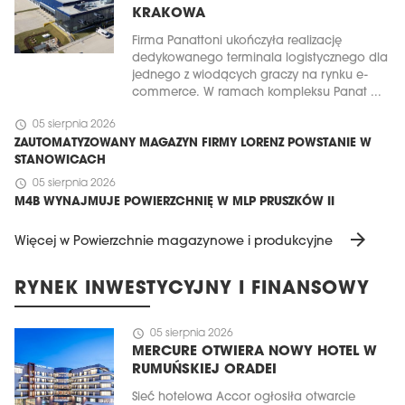
KRAKOWA
Firma Panattoni ukończyła realizację
dedykowanego terminala logistycznego dla
jednego z wiodących graczy na rynku e-
commerce. W ramach kompleksu Panat ...
schedule
05 sierpnia 2026
ZAUTOMATYZOWANY MAGAZYN FIRMY LORENZ POWSTANIE W
STANOWICACH
schedule
05 sierpnia 2026
M4B WYNAJMUJE POWIERZCHNIĘ W MLP PRUSZKÓW II
arrow_forward
Więcej w Powierzchnie magazynowe i produkcyjne
RYNEK INWESTYCYJNY I FINANSOWY
schedule
05 sierpnia 2026
MERCURE OTWIERA NOWY HOTEL W
RUMUŃSKIEJ ORADEI
Sieć hotelowa Accor ogłosiła otwarcie