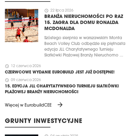
schedule
22 lipca 2026
BRANŻA NIERUCHOMOŚCI PO RAZ
15. ZAGRA DLA DOMU RONALDA
MCDONALDA
Szóstego sierpnia w warszawskim Monta
Beach Volley Club odbędzie się piętnasta
edycja JLL Charytatywnego Turnieju
Siatkówki Plażowej Branży Nieruchomo ...
schedule
12 czerwca 2026
CZERWCOWE WYDANIE EUROBUILD JEST JUŻ DOSTĘPNE!
schedule
09 czerwca 2026
15. EDYCJA JLL CHARYTATYWNEGO TURNIEJU SIATKÓWKI
PLAŻOWEJ BRANŻY NIERUCHOMOŚCI
arrow_forward
Więcej w EurobuildCEE
GRUNTY INWESTYCYJNE