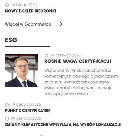
schedule
16 lutego 2024
NOWY E-SKLEP BIEDRONKI
arrow_forward
Więcej w E-commerce
ESG
schedule
24 czerwca 2026
ROŚNIE WAGA CERTYFIKACJI
Współczesny rynek nieruchomości
komercyjnych podlega dynamicznym
zmianom wynikającym z rosnącej
świadomości ekologicznej, rozwoju
koncepcji zrównoważo ...
schedule
19 czerwca 2026
PUNKT Z CERTYFIKATEM
schedule
09 czerwca 2026
ZMIANY KLIMATYCZNE WPŁYWAJĄ NA WYBÓR LOKALIZACJI