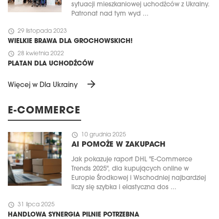
sytuacji mieszkaniowej uchodźców z Ukrainy.
Patronat nad tym wyd ...
schedule
29 listopada 2023
WIELKIE BRAWA DLA GROCHOWSKICH!
schedule
28 kwietnia 2022
PLATAN DLA UCHODŹCÓW
arrow_forward
Więcej w Dla Ukrainy
E-COMMERCE
schedule
10 grudnia 2025
AI POMOŻE W ZAKUPACH
Jak pokazuje raport DHL "E-Commerce
Trends 2025", dla kupujących online w
Europie Środkowej i Wschodniej najbardziej
liczy się szybka i elastyczna dos ...
schedule
31 lipca 2025
HANDLOWA SYNERGIA PILNIE POTRZEBNA