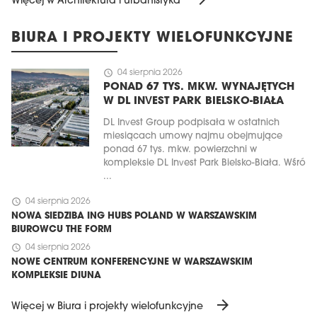
Więcej w Architektura i urbanistyka
BIURA I PROJEKTY WIELOFUNKCYJNE
schedule
04 sierpnia 2026
PONAD 67 TYS. MKW. WYNAJĘTYCH
W DL INVEST PARK BIELSKO-BIAŁA
DL Invest Group podpisała w ostatnich
miesiącach umowy najmu obejmujące
ponad 67 tys. mkw. powierzchni w
kompleksie DL Invest Park Bielsko-Biała. Wśró
...
schedule
04 sierpnia 2026
NOWA SIEDZIBA ING HUBS POLAND W WARSZAWSKIM
BIUROWCU THE FORM
schedule
04 sierpnia 2026
NOWE CENTRUM KONFERENCYJNE W WARSZAWSKIM
KOMPLEKSIE DIUNA
arrow_forward
Więcej w Biura i projekty wielofunkcyjne