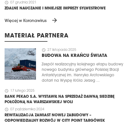
schedule
07 grudnia 2021
ZDALNE NAUCZANIE I MNIEJSZE IMPREZY SYLWESTROWE
arrow_forward
Więcej w Koronawirus
MATERIAŁ PARTNERA
schedule
27 listopada 2025
BUDOWA NA KRAŃCU ŚWIATA
Zespół realizacyjny kolejnego etapu budowy
nowego budynku głównego Polskiej Stacji
Antarktycznej im. Henryka Arctowskiego
dotarł na Wyspę Króla Jerzeg ...
schedule
17 lutego 2025
BANK PEKAO S.A. WYSTAWIŁ NA SPRZEDAŻ DAWNĄ SIEDZIBĘ
POŁOŻONĄ NA WARSZAWSKIEJ WOLI
schedule
07 października 2024
REWITALIZACJA ZAMIAST NOWEJ ZABUDOWY –
ODPOWIEDZIALNY ROZWÓJ W CITY POINT TARGÓWEK