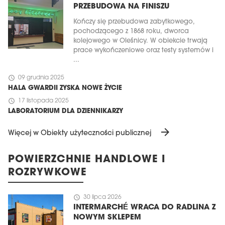
PRZEBUDOWA NA FINISZU
Kończy się przebudowa zabytkowego,
pochodzącego z 1868 roku, dworca
kolejowego w Oleśnicy. W obiekcie trwają
prace wykończeniowe oraz testy systemów i
...
schedule
09 grudnia 2025
HALA GWARDII ZYSKA NOWE ŻYCIE
schedule
17 listopada 2025
LABORATORIUM DLA DZIENNIKARZY
arrow_forward
Więcej w Obiekty użyteczności publicznej
POWIERZCHNIE HANDLOWE I
ROZRYWKOWE
schedule
30 lipca 2026
INTERMARCHÉ WRACA DO RADLINA Z
NOWYM SKLEPEM