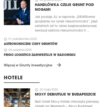
schedule
04 grudnia 2025
HANDLÓWKA CZUJE GRUNT POD
NOGAMI
Jak podaje JLL w raporcie „GRUNTowne
spojrzenie na rynek nieruchomości”, pięć
ostatnich lat to okres bezprecedensowej
ewolucji sektora nieruchomości h ...
schedule
01 października 2025
ASTRONOMICZNE CENY GRUNTÓW
schedule
04 września 2025
FRIGO LOGISTICS ZAINWESTUJE W RADOMSKU
arrow_forward
Więcej w Grunty inwestycyjne
HOTELE
schedule
22 maja 2026
MOXY DEBIUTUJE W BUDAPESZCIE
Sieć hoteli Moxy Hotels otworzyła pierwszy
obiekt na Węgrzech – Moxy Budapest