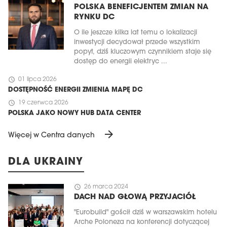
POLSKA BENEFICJENTEM ZMIAN NA
RYNKU DC
O ile jeszcze kilka lat temu o lokalizacji
inwestycji decydował przede wszystkim
popyt, dziś kluczowym czynnikiem staje się
dostęp do energii elektryc ...
schedule
01 lipca 2026
DOSTĘPNOŚĆ ENERGII ZMIENIA MAPĘ DC
schedule
19 czerwca 2026
POLSKA JAKO NOWY HUB DATA CENTER
arrow_forward
Więcej w Centra danych
DLA UKRAINY
schedule
26 marca 2024
DACH NAD GŁOWĄ PRZYJACIÓŁ
"Eurobuild" gościł dziś w warszawskim hotelu
Arche Poloneza na konferencji dotyczącej