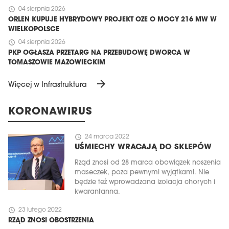
schedule
04 sierpnia 2026
ORLEN KUPUJE HYBRYDOWY PROJEKT OZE O MOCY 216 MW W
WIELKOPOLSCE
schedule
04 sierpnia 2026
PKP OGŁASZA PRZETARG NA PRZEBUDOWĘ DWORCA W
TOMASZOWIE MAZOWIECKIM
arrow_forward
Więcej w Infrastruktura
KORONAWIRUS
schedule
24 marca 2022
UŚMIECHY WRACAJĄ DO SKLEPÓW
Rząd znosi od 28 marca obowiązek noszenia
maseczek, poza pewnymi wyjątkami. Nie
będzie też wprowadzana izolacja chorych i
kwarantanna.
schedule
23 lutego 2022
RZĄD ZNOSI OBOSTRZENIA