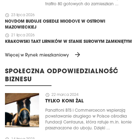
trafiło 80 gotowych do zamieszkan ...
schedule
23 lipca 2026
NOVDOM BUDUJE OSIEDLE MIODOVE W OSTROWI
MAZOWIECKIEJ
schedule
21 lipca 2026
KRAKOWSKI TAKT LIRNIKÓW W STANIE SUROWYM ZAMKNIĘTYM
arrow_forward
Więcej w Rynek mieszkaniowy
SPOŁECZNA ODPOWIEDZIALNOŚĆ
BIZNESU
schedule
22 marca 2024
TYLKO KONI ŻAL
Panattoni BTS i Commercecon wspierają
powstawanie drugiego w Polsce ośrodka
Fundacji Centaurus, która ratuje m.in. konie
przeznaczone do uboju. Dzięki ...