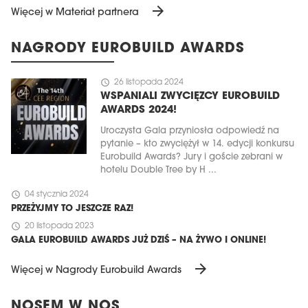
arrow_forward
Więcej w Materiał partnera
NAGRODY EUROBUILD AWARDS
schedule
26 listopada 2024
WSPANIALI ZWYCIĘZCY EUROBUILD
AWARDS 2024!
Uroczysta Gala przyniosła odpowiedź na
pytanie – kto zwyciężył w 14. edycji konkursu
Eurobuild Awards? Jury i goście zebrani w
hotelu Double Tree by H ...
schedule
04 stycznia 2024
PRZEŻYJMY TO JESZCZE RAZ!
schedule
20 listopada 2023
GALA EUROBUILD AWARDS JUŻ DZIŚ – NA ŻYWO I ONLINE!
arrow_forward
Więcej w Nagrody Eurobuild Awards
NOSEM W NOS