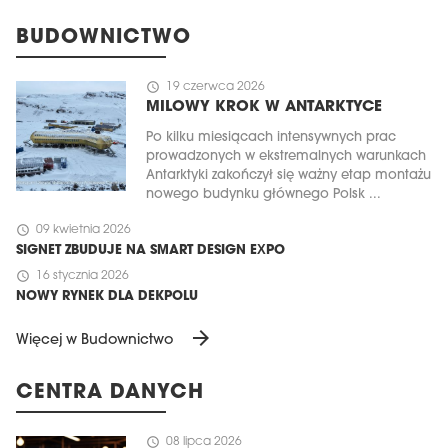
BUDOWNICTWO
schedule
19 czerwca 2026
MILOWY KROK W ANTARKTYCE
Po kilku miesiącach intensywnych prac
prowadzonych w ekstremalnych warunkach
Antarktyki zakończył się ważny etap montażu
nowego budynku głównego Polsk ...
schedule
09 kwietnia 2026
SIGNET ZBUDUJE NA SMART DESIGN EXPO
schedule
16 stycznia 2026
NOWY RYNEK DLA DEKPOLU
arrow_forward
Więcej w Budownictwo
CENTRA DANYCH
schedule
08 lipca 2026