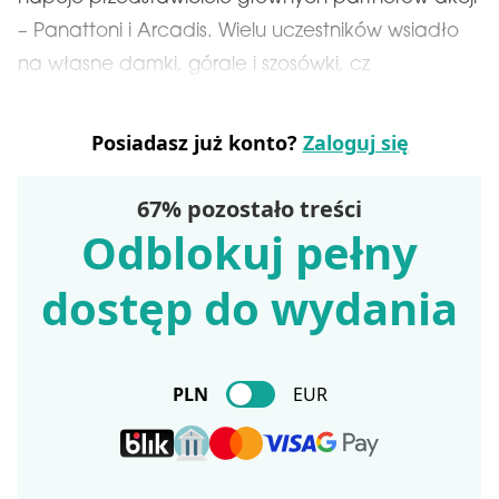
– Panattoni i Arcadis. Wielu uczestników wsiadło
na własne damki, górale i szosówki, cz
Posiadasz już konto?
Zaloguj się
67% pozostało treści
Odblokuj pełny
dostęp do wydania
PLN
EUR