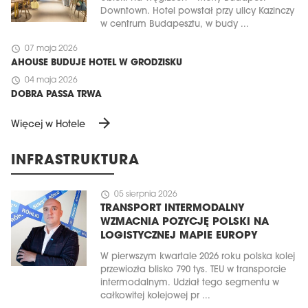
Downtown. Hotel powstał przy ulicy Kazinczy
w centrum Budapesztu, w budy ...
schedule
07 maja 2026
AHOUSE BUDUJE HOTEL W GRODZISKU
schedule
04 maja 2026
DOBRA PASSA TRWA
arrow_forward
Więcej w Hotele
INFRASTRUKTURA
schedule
05 sierpnia 2026
TRANSPORT INTERMODALNY
WZMACNIA POZYCJĘ POLSKI NA
LOGISTYCZNEJ MAPIE EUROPY
W pierwszym kwartale 2026 roku polska kolej
przewiozła blisko 790 tys. TEU w transporcie
intermodalnym. Udział tego segmentu w
całkowitej kolejowej pr ...