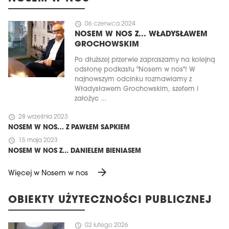
schedule
06 czerwca 2024
NOSEM W NOS Z... WŁADYSŁAWEM
GROCHOWSKIM
Po dłuższej przerwie zapraszamy na kolejną
odsłonę podkastu "Nosem w nos"! W
najnowszym odcinku rozmawiamy z
Władysławem Grochowskim, szefem i
założyc ...
schedule
28 września 2023
NOSEM W NOS… Z PAWŁEM SAPKIEM
schedule
15 maja 2023
NOSEM W NOS Z... DANIELEM BIENIASEM
arrow_forward
Więcej w Nosem w nos
OBIEKTY UŻYTECZNOŚCI PUBLICZNEJ
schedule
02 lutego 2026