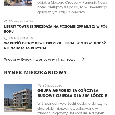
obiektu Mercure Oradea w Rumunii. Nowy
hotel, oferujący 90 pokoi, to 26. inwestycja
grupy w tym kraju. Obiektem ...
schedule
05 sierpnia 2026
LIBERTY TOWER ZE SPRZEDAŻĄ NA POZIOMIE 250 MLN ZŁ W PÓŁ
ROKU
schedule
05 sierpnia 2026
WARTOŚĆ OFERTY DEWELOPERSKIEJ SIĘGA 52 MLD ZŁ. PODAŻ
NIE NADĄŻA ZA POPYTEM
arrow_forward
Więcej w Rynek inwestycyjny i finansowy
RYNEK MIESZKANIOWY
schedule
23 lipca 2026
GRUPA AGROBEX ZAKOŃCZYŁA
BUDOWĘ OSIEDLA DLA SIM ŁÓDZKIE
W Brzezinach koło Łodzi oddano do użytku
dwa bloki mieszkalne zrealizowane w
ramach inicjatywy SIM Łódzkie. Na rynek