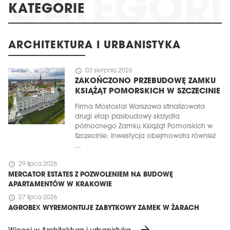
KATEGORIE
ARCHITEKTURA I URBANISTYKA
schedule
03 sierpnia 2026
ZAKOŃCZONO PRZEBUDOWĘ ZAMKU
KSIĄŻĄT POMORSKICH W SZCZECINIE
Firma Mostostal Warszawa sfinalizowała
drugi etap przebudowy skrzydła
północnego Zamku Książąt Pomorskich w
Szczecinie. Inwestycja obejmowała również
...
schedule
29 lipca 2026
MERCATOR ESTATES Z POZWOLENIEM NA BUDOWĘ
APARTAMENTÓW W KRAKOWIE
schedule
27 lipca 2026
AGROBEX WYREMONTUJE ZABYTKOWY ZAMEK W ŻARACH
arrow_forward