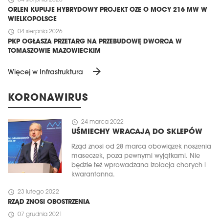
schedule
04 sierpnia 2026
ORLEN KUPUJE HYBRYDOWY PROJEKT OZE O MOCY 216 MW W
WIELKOPOLSCE
schedule
04 sierpnia 2026
PKP OGŁASZA PRZETARG NA PRZEBUDOWĘ DWORCA W
TOMASZOWIE MAZOWIECKIM
arrow_forward
Więcej w Infrastruktura
KORONAWIRUS
schedule
24 marca 2022
UŚMIECHY WRACAJĄ DO SKLEPÓW
Rząd znosi od 28 marca obowiązek noszenia
maseczek, poza pewnymi wyjątkami. Nie
będzie też wprowadzana izolacja chorych i
kwarantanna.
schedule
23 lutego 2022
RZĄD ZNOSI OBOSTRZENIA
schedule
07 grudnia 2021