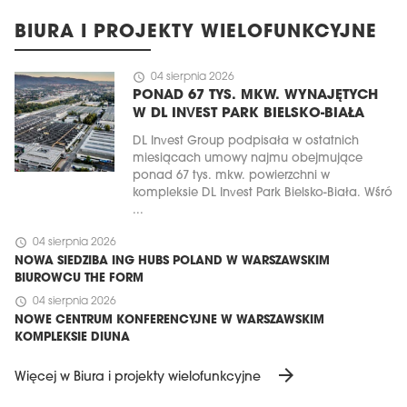
BIURA I PROJEKTY WIELOFUNKCYJNE
schedule
04 sierpnia 2026
PONAD 67 TYS. MKW. WYNAJĘTYCH
W DL INVEST PARK BIELSKO-BIAŁA
DL Invest Group podpisała w ostatnich
miesiącach umowy najmu obejmujące
ponad 67 tys. mkw. powierzchni w
kompleksie DL Invest Park Bielsko-Biała. Wśró
...
schedule
04 sierpnia 2026
NOWA SIEDZIBA ING HUBS POLAND W WARSZAWSKIM
BIUROWCU THE FORM
schedule
04 sierpnia 2026
NOWE CENTRUM KONFERENCYJNE W WARSZAWSKIM
KOMPLEKSIE DIUNA
arrow_forward
Więcej w Biura i projekty wielofunkcyjne