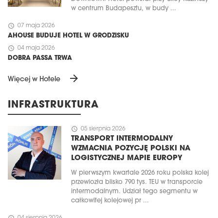
w centrum Budapesztu, w budy ...
schedule
07 maja 2026
AHOUSE BUDUJE HOTEL W GRODZISKU
schedule
04 maja 2026
DOBRA PASSA TRWA
arrow_forward
Więcej w Hotele
INFRASTRUKTURA
schedule
05 sierpnia 2026
TRANSPORT INTERMODALNY
WZMACNIA POZYCJĘ POLSKI NA
LOGISTYCZNEJ MAPIE EUROPY
W pierwszym kwartale 2026 roku polska kolej
przewiozła blisko 790 tys. TEU w transporcie
intermodalnym. Udział tego segmentu w
całkowitej kolejowej pr ...