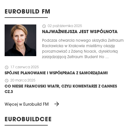
EUROBUILD FM
schedule
02 października 2025
NAJWAŻNIEJSZA JEST WSPÓLNOTA
Podczas otwarcia nowego skrzydła Zeitraum
Racławicka w Krakowie mieliśmy okazję
porozmawiać z Zdeną Noack, dyrektorką
zarządzającą Zeitraum Student Ho ...
schedule
17 czerwca 2025
SPÓJNE PLANOWANIE I WSPÓŁPRACA Z SAMORZĄDAMI
schedule
20 marca 2025
CO NIESIE FRANCUSKI WIATR, CZYLI KOMENTARZE Z CANNES
CZ.3
arrow_forward
Więcej w Eurobuild FM
EUROBUILDCEE