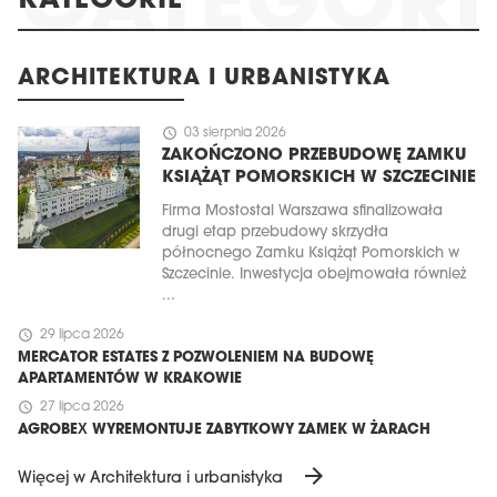
KATEGORIE
ARCHITEKTURA I URBANISTYKA
schedule
03 sierpnia 2026
ZAKOŃCZONO PRZEBUDOWĘ ZAMKU
KSIĄŻĄT POMORSKICH W SZCZECINIE
Firma Mostostal Warszawa sfinalizowała
drugi etap przebudowy skrzydła
północnego Zamku Książąt Pomorskich w
Szczecinie. Inwestycja obejmowała również
...
schedule
29 lipca 2026
MERCATOR ESTATES Z POZWOLENIEM NA BUDOWĘ
APARTAMENTÓW W KRAKOWIE
schedule
27 lipca 2026
AGROBEX WYREMONTUJE ZABYTKOWY ZAMEK W ŻARACH
arrow_forward
Więcej w Architektura i urbanistyka