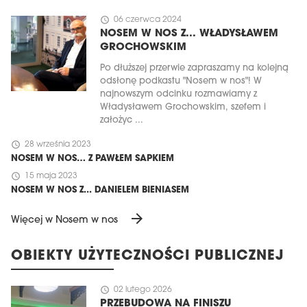
schedule
06 czerwca 2024
NOSEM W NOS Z... WŁADYSŁAWEM
GROCHOWSKIM
Po dłuższej przerwie zapraszamy na kolejną
odsłonę podkastu "Nosem w nos"! W
najnowszym odcinku rozmawiamy z
Władysławem Grochowskim, szefem i
założyc ...
schedule
28 września 2023
NOSEM W NOS… Z PAWŁEM SAPKIEM
schedule
15 maja 2023
NOSEM W NOS Z... DANIELEM BIENIASEM
arrow_forward
Więcej w Nosem w nos
OBIEKTY UŻYTECZNOŚCI PUBLICZNEJ
schedule
02 lutego 2026
PRZEBUDOWA NA FINISZU