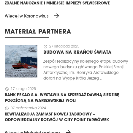
ZDALNE NAUCZANIE I MNIEJSZE IMPREZY SYLWESTROWE
arrow_forward
Więcej w Koronawirus
MATERIAŁ PARTNERA
schedule
27 listopada 2025
BUDOWA NA KRAŃCU ŚWIATA
Zespół realizacyjny kolejnego etapu budowy
nowego budynku głównego Polskiej Stacji
Antarktycznej im. Henryka Arctowskiego
dotarł na Wyspę Króla Jerzeg ...
schedule
17 lutego 2025
BANK PEKAO S.A. WYSTAWIŁ NA SPRZEDAŻ DAWNĄ SIEDZIBĘ
POŁOŻONĄ NA WARSZAWSKIEJ WOLI
schedule
07 października 2024
REWITALIZACJA ZAMIAST NOWEJ ZABUDOWY –
ODPOWIEDZIALNY ROZWÓJ W CITY POINT TARGÓWEK
arrow_forward