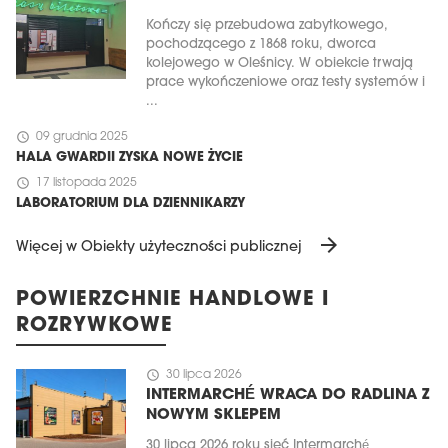
Kończy się przebudowa zabytkowego,
pochodzącego z 1868 roku, dworca
kolejowego w Oleśnicy. W obiekcie trwają
prace wykończeniowe oraz testy systemów i
...
schedule
09 grudnia 2025
HALA GWARDII ZYSKA NOWE ŻYCIE
schedule
17 listopada 2025
LABORATORIUM DLA DZIENNIKARZY
arrow_forward
Więcej w Obiekty użyteczności publicznej
POWIERZCHNIE HANDLOWE I
ROZRYWKOWE
schedule
30 lipca 2026
INTERMARCHÉ WRACA DO RADLINA Z
NOWYM SKLEPEM
30 lipca 2026 roku sieć Intermarché