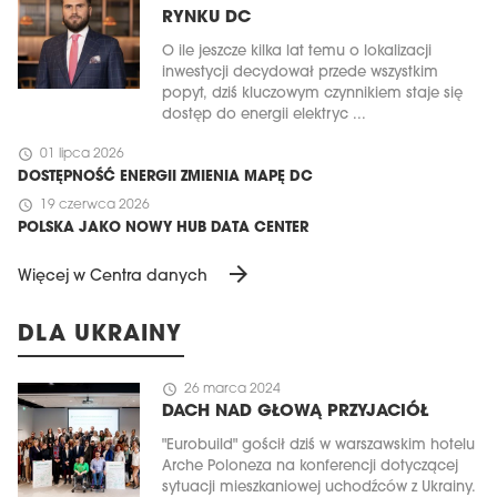
RYNKU DC
O ile jeszcze kilka lat temu o lokalizacji
inwestycji decydował przede wszystkim
popyt, dziś kluczowym czynnikiem staje się
dostęp do energii elektryc ...
schedule
01 lipca 2026
DOSTĘPNOŚĆ ENERGII ZMIENIA MAPĘ DC
schedule
19 czerwca 2026
POLSKA JAKO NOWY HUB DATA CENTER
arrow_forward
Więcej w Centra danych
DLA UKRAINY
schedule
26 marca 2024
DACH NAD GŁOWĄ PRZYJACIÓŁ
"Eurobuild" gościł dziś w warszawskim hotelu
Arche Poloneza na konferencji dotyczącej
sytuacji mieszkaniowej uchodźców z Ukrainy.