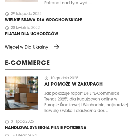
Patronat nad tym wyd ...
schedule
29 listopada 2023
WIELKIE BRAWA DLA GROCHOWSKICH!
schedule
28 kwietnia 2022
PLATAN DLA UCHODŹCÓW
arrow_forward
Więcej w Dla Ukrainy
E-COMMERCE
schedule
10 grudnia 2025
AI POMOŻE W ZAKUPACH
Jak pokazuje raport DHL "E-Commerce
Trends 2025", dla kupujących online w
Europie Środkowej i Wschodniej najbardziej
liczy się szybka i elastyczna dos ...
schedule
31 lipca 2025
HANDLOWA SYNERGIA PILNIE POTRZEBNA
schedule
16 lutego 2024