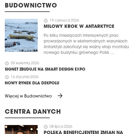
BUDOWNICTWO
schedule
19 czerwca 2026
MILOWY KROK W ANTARKTYCE
Po kilku miesiącach intensywnych prac
prowadzonych w ekstremalnych warunkach
Antarktyki zakończył się ważny etap montażu
nowego budynku głównego Polsk ...
schedule
09 kwietnia 2026
SIGNET ZBUDUJE NA SMART DESIGN EXPO
schedule
16 stycznia 2026
NOWY RYNEK DLA DEKPOLU
arrow_forward
Więcej w Budownictwo
CENTRA DANYCH
schedule
08 lipca 2026
POLSKA BENEFICJENTEM ZMIAN NA