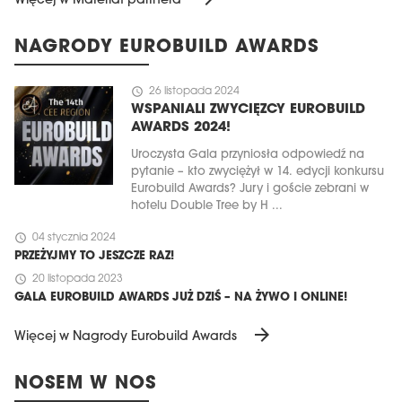
Więcej w Materiał partnera
NAGRODY EUROBUILD AWARDS
schedule
26 listopada 2024
WSPANIALI ZWYCIĘZCY EUROBUILD
AWARDS 2024!
Uroczysta Gala przyniosła odpowiedź na
pytanie – kto zwyciężył w 14. edycji konkursu
Eurobuild Awards? Jury i goście zebrani w
hotelu Double Tree by H ...
schedule
04 stycznia 2024
PRZEŻYJMY TO JESZCZE RAZ!
schedule
20 listopada 2023
GALA EUROBUILD AWARDS JUŻ DZIŚ – NA ŻYWO I ONLINE!
arrow_forward
Więcej w Nagrody Eurobuild Awards
NOSEM W NOS