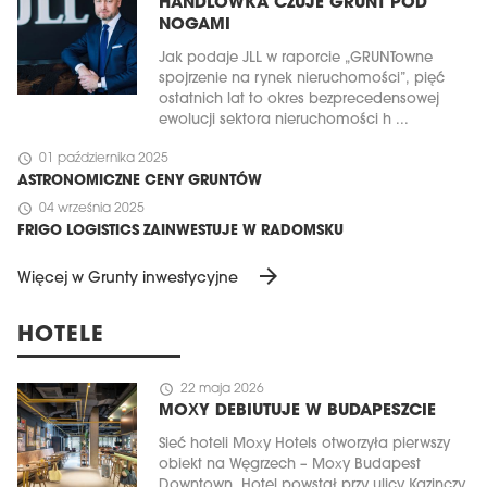
HANDLÓWKA CZUJE GRUNT POD
NOGAMI
Jak podaje JLL w raporcie „GRUNTowne
spojrzenie na rynek nieruchomości”, pięć
ostatnich lat to okres bezprecedensowej
ewolucji sektora nieruchomości h ...
schedule
01 października 2025
ASTRONOMICZNE CENY GRUNTÓW
schedule
04 września 2025
FRIGO LOGISTICS ZAINWESTUJE W RADOMSKU
arrow_forward
Więcej w Grunty inwestycyjne
HOTELE
schedule
22 maja 2026
MOXY DEBIUTUJE W BUDAPESZCIE
Sieć hoteli Moxy Hotels otworzyła pierwszy
obiekt na Węgrzech – Moxy Budapest
Downtown. Hotel powstał przy ulicy Kazinczy