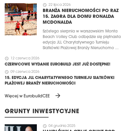
schedule
22 lipca 2026
BRANŻA NIERUCHOMOŚCI PO RAZ
15. ZAGRA DLA DOMU RONALDA
MCDONALDA
Szóstego sierpnia w warszawskim Monta
Beach Volley Club odbędzie się piętnasta
edycja JLL Charytatywnego Turnieju
Siatkówki Plażowej Branży Nieruchomo ...
schedule
12 czerwca 2026
CZERWCOWE WYDANIE EUROBUILD JEST JUŻ DOSTĘPNE!
schedule
09 czerwca 2026
15. EDYCJA JLL CHARYTATYWNEGO TURNIEJU SIATKÓWKI
PLAŻOWEJ BRANŻY NIERUCHOMOŚCI
arrow_forward
Więcej w EurobuildCEE
GRUNTY INWESTYCYJNE
schedule
04 grudnia 2025