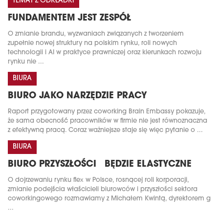
TEMAT Z ODKŁADKI
FUNDAMENTEM JEST ZESPÓŁ
O zmianie brandu, wyzwaniach związanych z tworzeniem
zupełnie nowej struktury na polskim rynku, roli nowych
technologii i AI w praktyce prawniczej oraz kierunkach rozwoju
rynku nie ...
BIURA
BIURO JAKO NARZĘDZIE PRACY
Raport przygotowany przez coworking Brain Embassy pokazuje,
że sama obecność pracowników w firmie nie jest równoznaczna
z efektywną pracą. Coraz ważniejsze staje się więc pytanie o ...
BIURA
BIURO PRZYSZŁOŚCI BĘDZIE ELASTYCZNE
O dojrzewaniu rynku flex w Polsce, rosnącej roli korporacji,
zmianie podejścia właścicieli biurowców i przyszłości sektora
coworkingowego rozmawiamy z Michałem Kwintą, dyrektorem g
...