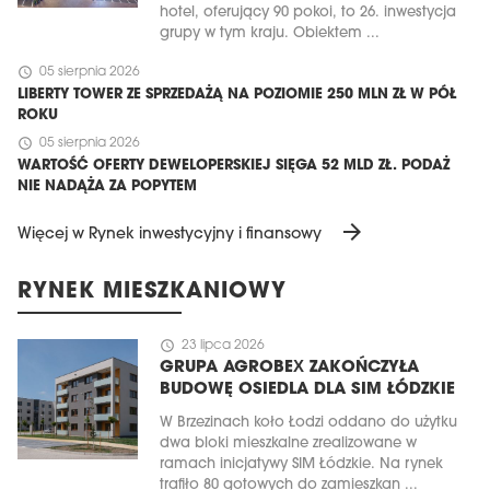
hotel, oferujący 90 pokoi, to 26. inwestycja
grupy w tym kraju. Obiektem ...
schedule
05 sierpnia 2026
LIBERTY TOWER ZE SPRZEDAŻĄ NA POZIOMIE 250 MLN ZŁ W PÓŁ
ROKU
schedule
05 sierpnia 2026
WARTOŚĆ OFERTY DEWELOPERSKIEJ SIĘGA 52 MLD ZŁ. PODAŻ
NIE NADĄŻA ZA POPYTEM
arrow_forward
Więcej w Rynek inwestycyjny i finansowy
RYNEK MIESZKANIOWY
schedule
23 lipca 2026
GRUPA AGROBEX ZAKOŃCZYŁA
BUDOWĘ OSIEDLA DLA SIM ŁÓDZKIE
W Brzezinach koło Łodzi oddano do użytku
dwa bloki mieszkalne zrealizowane w
ramach inicjatywy SIM Łódzkie. Na rynek
trafiło 80 gotowych do zamieszkan ...