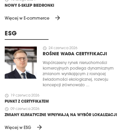
NOWY E-SKLEP BIEDRONKI
arrow_forward
Więcej w E-commerce
ESG
schedule
24 czerwca 2026
ROŚNIE WAGA CERTYFIKACJI
Współczesny rynek nieruchomości
komercyjnych podlega dynamicznym
zmianom wynikającym z rosnącej
świadomości ekologicznej, rozwoju
koncepcji zrównoważo ...
schedule
19 czerwca 2026
PUNKT Z CERTYFIKATEM
schedule
09 czerwca 2026
ZMIANY KLIMATYCZNE WPŁYWAJĄ NA WYBÓR LOKALIZACJI
arrow_forward
Więcej w ESG