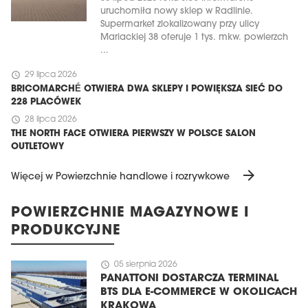
uruchomiła nowy sklep w Radlinie.
Supermarket zlokalizowany przy ulicy
Mariackiej 38 oferuje 1 tys. mkw. powierzch
...
schedule
29 lipca 2026
BRICOMARCHÉ OTWIERA DWA SKLEPY I POWIĘKSZA SIEĆ DO
228 PLACÓWEK
schedule
28 lipca 2026
THE NORTH FACE OTWIERA PIERWSZY W POLSCE SALON
OUTLETOWY
arrow_forward
Więcej w Powierzchnie handlowe i rozrywkowe
POWIERZCHNIE MAGAZYNOWE I
PRODUKCYJNE
schedule
05 sierpnia 2026
PANATTONI DOSTARCZA TERMINAL
BTS DLA E-COMMERCE W OKOLICACH
KRAKOWA