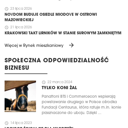
schedule
23 lipca 2026
NOVDOM BUDUJE OSIEDLE MIODOVE W OSTROWI
MAZOWIECKIEJ
schedule
21 lipca 2026
KRAKOWSKI TAKT LIRNIKÓW W STANIE SUROWYM ZAMKNIĘTYM
arrow_forward
Więcej w Rynek mieszkaniowy
SPOŁECZNA ODPOWIEDZIALNOŚĆ
BIZNESU
schedule
22 marca 2024
TYLKO KONI ŻAL
Panattoni BTS i Commercecon wspierają
powstawanie drugiego w Polsce ośrodka
Fundacji Centaurus, która ratuje m.in. konie
przeznaczone do uboju. Dzięki ...
schedule
14 lipca 2023