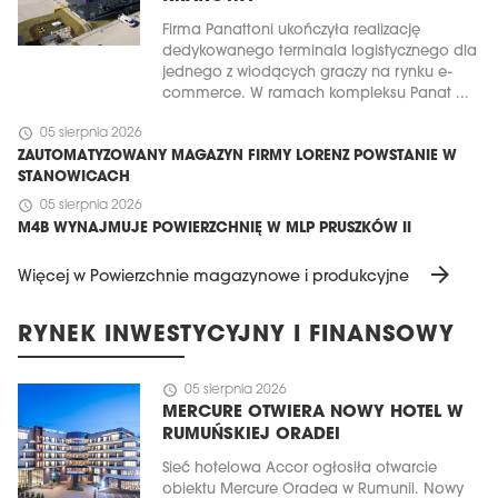
Firma Panattoni ukończyła realizację
dedykowanego terminala logistycznego dla
jednego z wiodących graczy na rynku e-
commerce. W ramach kompleksu Panat ...
schedule
05 sierpnia 2026
ZAUTOMATYZOWANY MAGAZYN FIRMY LORENZ POWSTANIE W
STANOWICACH
schedule
05 sierpnia 2026
M4B WYNAJMUJE POWIERZCHNIĘ W MLP PRUSZKÓW II
arrow_forward
Więcej w Powierzchnie magazynowe i produkcyjne
RYNEK INWESTYCYJNY I FINANSOWY
schedule
05 sierpnia 2026
MERCURE OTWIERA NOWY HOTEL W
RUMUŃSKIEJ ORADEI
Sieć hotelowa Accor ogłosiła otwarcie
obiektu Mercure Oradea w Rumunii. Nowy