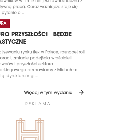
owników w firmie nie jest równoznaczna z
tywną pracą. Coraz ważniejsze staje się
 pytanie o ...
URA
URO PRZYSZŁOŚCI BĘDZIE
ASTYCZNE
jrzewaniu rynku flex w Polsce, rosnącej roli
oracji, zmianie podejścia właścicieli
owców i przyszłości sektora
orkingowego rozmawiamy z Michałem
tą, dyrektorem g ...
arrow_forward
Więcej w tym wydaniu
REKLAMA