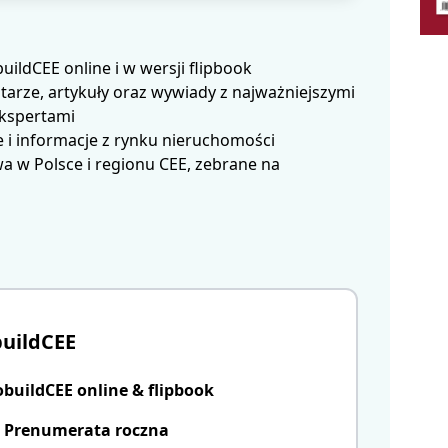
ldCEE online i w wersji flipbook
arze, artykuły oraz wywiady z najważniejszymi
ekspertami
 i informacje z rynku nieruchomości
 w Polsce i regionu CEE, zebrane na
uildCEE
uildCEE online & flipbook
Prenumerata roczna