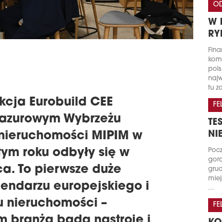
OD
W 
RY
Fina
kome
pols
najw
tu za
kcja Eurobuild CEE
FE
 Lazurowym Wybrzeżu
TE
NI
nieruchomości MIPIM w
tym roku odbyły się w
Pocz
gorą
a. To pierwsze duże
grud
miej
endarzu europejskiego i
...
u nieruchomości –
FE
 branża bada nastroje i