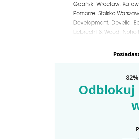
Gdańsk, Wrocław, Katowic
Pomorze. Stoisko Warszawy
Development, Develia, Ech
Liebrecht & Wood, Noho I
Posiadas
82% 
Odblokuj 
w