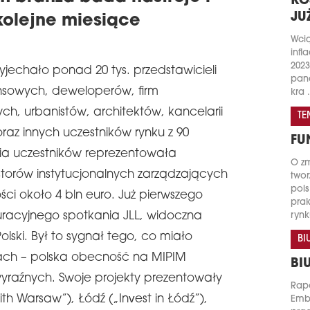
KO
JU
kolejne miesiące
Wci
infl
2023
zyjechało ponad 20 tys. przedstawicieli
pand
nansowych, deweloperów, firm
kra .
ych, urbanistów, architektów, kancelarii
TE
z innych uczestników rynku z 90
FU
cia uczestników reprezentowała
O zm
orów instytucjonalnych zarządzających
twor
pols
ci około 4 bln euro. Już pierwszego
prak
uracyjnego spotkania JLL, widoczna
rynk
olski. Był to sygnał tego, co miało
BI
iach – polska obecność na MIPIM
BI
wyraźnych. Swoje projekty prezentowały
Rapo
h Warsaw”), Łódź („Invest in Łódź”),
Emb