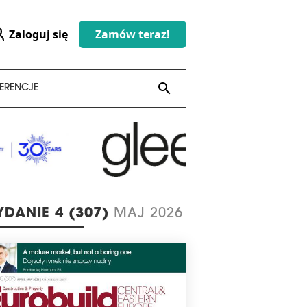
Zaloguj się
Zamów teraz!
search
search
ERENCJE
DANIE 4 (307)
MAJ 2026