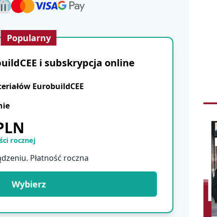
Popularny
ildCEE i subskrypcja online
teriałów EurobuildCEE
nie
 PLN
ci rocznej
ądzeniu. Płatność roczna
Wybierz