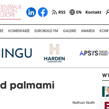
RSS
EN
Kontakt
EE
KOMENTARZE
EUROBUILD FM
GALERIE
AWARDS
KONF
WY
od palmami
Nathan North