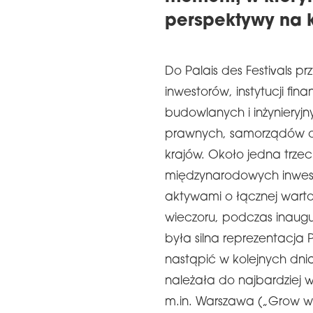
perspektywy na 
Do Palais des Festivals pr
inwestorów, instytucji fi
budowlanych i inżynieryjn
prawnych, samorządów ora
krajów. Około jedna trze
międzynarodowych inwest
aktywami o łącznej wartoś
wieczoru, podczas inaug
była silna reprezentacja P
nastąpić w kolejnych dn
należała do najbardziej 
m.in. Warszawa („Grow wit