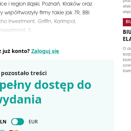
prac
e i region śląski, Poznań, Kraków oraz
efek
więc
 współtworzyły firmy takie jak 7R, BBI
o Investment, Griffin, Karimpol,
BI
nvestment, S
BI
EL
O do
z już konto?
Zaloguj się
korp
biur
cow
pozostało treści
Kwin
pełny dostęp do
ydania
PLN
EUR