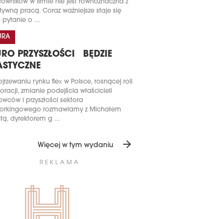
owników w firmie nie jest równoznaczna z
tywną pracą. Coraz ważniejsze staje się
 pytanie o ...
URA
URO PRZYSZŁOŚCI BĘDZIE
ASTYCZNE
jrzewaniu rynku flex w Polsce, rosnącej roli
oracji, zmianie podejścia właścicieli
owców i przyszłości sektora
orkingowego rozmawiamy z Michałem
tą, dyrektorem g ...
arrow_forward
Więcej w tym wydaniu
REKLAMA