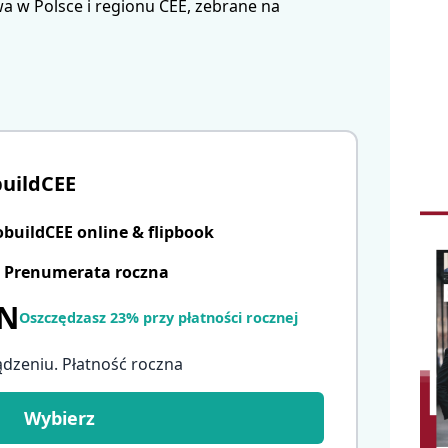
 w Polsce i regionu CEE, zebrane na
uildCEE
uildCEE online & flipbook
Prenumerata roczna
LN
Oszczędzasz 23% przy płatności rocznej
ądzeniu. Płatność roczna
Wybierz