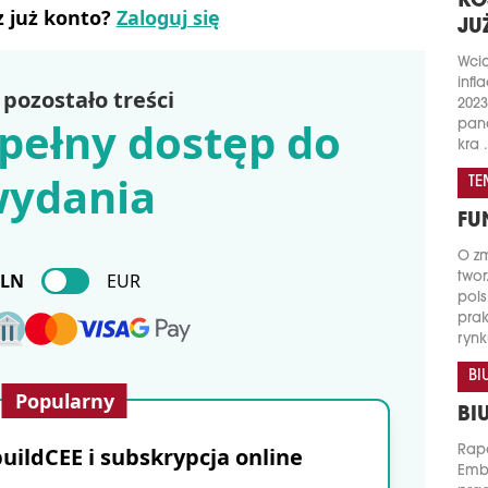
KO
z już konto?
Zaloguj się
JU
Wci
infl
pozostało treści
2023
pełny dostęp do
pand
kra .
ydania
TE
FU
O zm
PLN
EUR
twor
pols
prak
rynk
BI
Popularny
BI
ildCEE i subskrypcja online
Rapo
Emb