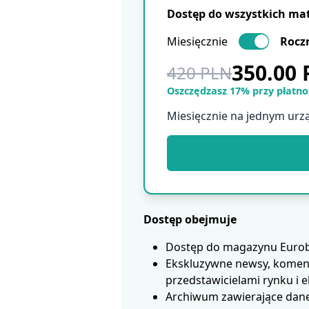
Dostęp do wszystkich ma
Miesięcznie
Rocz
350.00
420 PLN
Oszczędzasz 17% przy płatnoś
Miesięcznie na jednym urz
Dostęp obejmuje
Dostęp do magazynu Eurobui
Ekskluzywne newsy, koment
przedstawicielami rynku i 
Archiwum zawierające dane