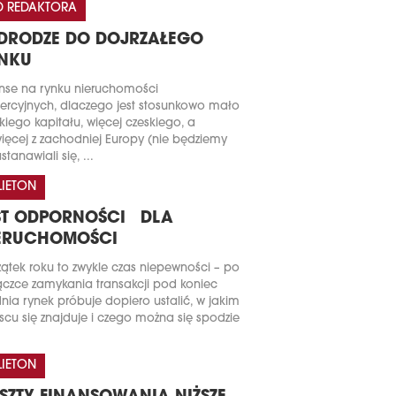
 REDAKTORA
DRODZE DO DOJRZAŁEGO
NKU
nse na rynku nieruchomości
rcyjnych, dlaczego jest stosunkowo mało
kiego kapitału, więcej czeskiego, a
ięcej z zachodniej Europy (nie będziemy
stanawiali się, ...
LIETON
ST ODPORNOŚCI DLA
ERUCHOMOŚCI
ątek roku to zwykle czas niepewności – po
czce zamykania transakcji pod koniec
nia rynek próbuje dopiero ustalić, w jakim
scu się znajduje i czego można się spodzie
LIETON