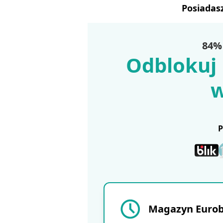
Posiadas
84% 
Odblokuj 
w
Magazyn Eurobu