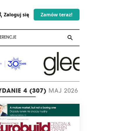
Zaloguj się
Zamów teraz!
search
search
ERENCJE
DANIE 4 (307)
MAJ 2026