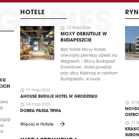
HOTELE
RYN
schedule
22 maja 2026
MOXY DEBIUTUJE W
BUDAPESZCIE
Sieć hoteli Moxy Hotels
otworzyła pierwszy obiekt na
Węgrzech – Moxy Budapest
Downtown. Hotel powstał
przy ulicy Kazinczy w centrum
Budapesztu, w budy ...
KU
KICH
schedule
07 maja 2026
AHOUSE BUDUJE HOTEL W GRODZISKU
zawa
schedule
23 l
schedule
04 maja 2026
ap
NOVDO
DOBRA PASSA TRWA
OSTRO
iążąt
arrow_forward
schedule
21 l
Więcej w Hotele
ie.
KRAKO
ła
SUROW