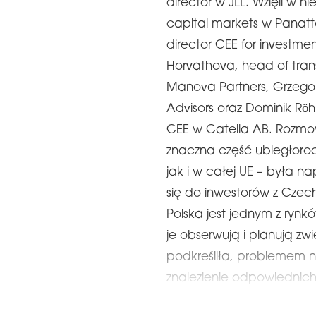
director w JLL. Wzięli w n
capital markets w Panat
director CEE for investme
Horvathova, head of tran
Manova Partners, Grzego
Advisors oraz Dominik Rö
CEE w Catella AB. Rozmow
znaczna część ubiegłoroc
jak i w całej UE – była n
się do inwestorów z Czec
Polska jest jednym z rynkó
je obserwują i planują zw
podkreśliła, problemem ni
znalezienie odpowiednich