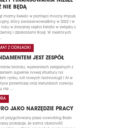
SZTY FINANSOWANIA NIŻSZE
Ż NIE BĘDĄ
ąż mamy świeżo w pamięci mocny impuls
acyjny, który zaobserwowaliśmy w 2022 i w
 roku w znacznej części świata w związku z
emią i działaniami Rosji. W niektórych
..
MAT Z ODKŁADKI
NDAMENTEM JEST ZESPÓŁ
ianie brandu, wyzwaniach związanych z
zeniem zupełnie nowej struktury na
kim rynku, roli nowych technologii i AI w
tyce prawniczej oraz kierunkach rozwoju
u nie ...
URA
URO JAKO NARZĘDZIE PRACY
rt przygotowany przez coworking Brain
assy pokazuje, że sama obecność