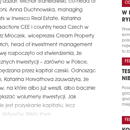
iej udział: Michał Stanisławski, co-head of
OD
toni, Anna Duchnowska, managing
W 
nts w Invesco Real Estate, Katarina
RY
sactions CEE i country head Czech w
Fina
kome
rz Mroczek, wiceprezes Cream Property
pols
hrich, head of investment management
najw
tu za
ę rozpoczęto od stwierdzenia, że
FE
znych inwestycji – zarówno w Polsce,
apędzana przez kapitał czeski. Odnosząc
TE
NI
h, Katarina Horvathova zauważyła, że
w, na które albo już weszli, albo bacznie
Pocz
gorą
iększać wolumeny inwestycji. Jak
grud
miej
e jest pozyskanie kapitału, lecz
...
 aktywów. Wielu inwe
FE