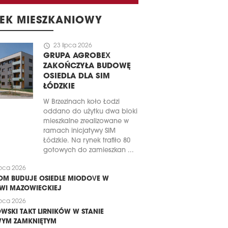
EK MIESZKANIOWY
schedule
23 lipca 2026
GRUPA AGROBEX
ZAKOŃCZYŁA BUDOWĘ
OSIEDLA DLA SIM
ŁÓDZKIE
W Brzezinach koło Łodzi
oddano do użytku dwa bloki
mieszkalne zrealizowane w
ramach inicjatywy SIM
Łódzkie. Na rynek trafiło 80
gotowych do zamieszkan ...
ipca 2026
M BUDUJE OSIEDLE MIODOVE W
WI MAZOWIECKIEJ
ipca 2026
WSKI TAKT LIRNIKÓW W STANIE
YM ZAMKNIĘTYM