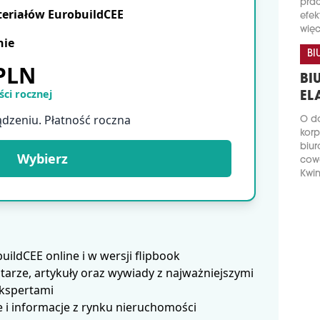
prac
teriałów EurobuildCEE
efek
więc
nie
BI
 PLN
BI
ci rocznej
EL
ądzeniu. Płatność roczna
O do
korp
biur
Wybierz
cow
Kwin
ldCEE online i w wersji flipbook
arze, artykuły oraz wywiady z najważniejszymi
ekspertami
 i informacje z rynku nieruchomości