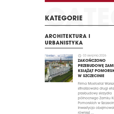
KATEGORIE
ARCHITEKTURA I
URBANISTYKA
schedule
03 sierpnia 2026
ZAKOŃCZONO
PRZEBUDOWĘ ZAM
KSIĄŻĄT POMORS
W SZCZECINIE
Firma Mostostal Wars
sfinalizowała drugi et
przebudowy skrzydła
północnego Zamku Ks
Pomorskich w Szczecin
Inwestycja obejmowa
również ...