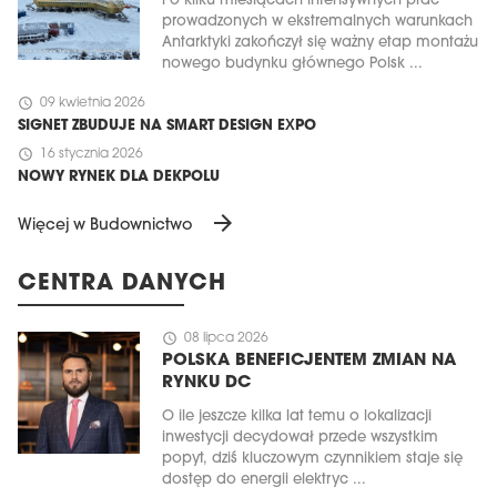
Po kilku miesiącach intensywnych prac
prowadzonych w ekstremalnych warunkach
Antarktyki zakończył się ważny etap montażu
nowego budynku głównego Polsk ...
schedule
09 kwietnia 2026
SIGNET ZBUDUJE NA SMART DESIGN EXPO
schedule
16 stycznia 2026
NOWY RYNEK DLA DEKPOLU
arrow_forward
Więcej w Budownictwo
CENTRA DANYCH
schedule
08 lipca 2026
POLSKA BENEFICJENTEM ZMIAN NA
RYNKU DC
O ile jeszcze kilka lat temu o lokalizacji
inwestycji decydował przede wszystkim
popyt, dziś kluczowym czynnikiem staje się
dostęp do energii elektryc ...