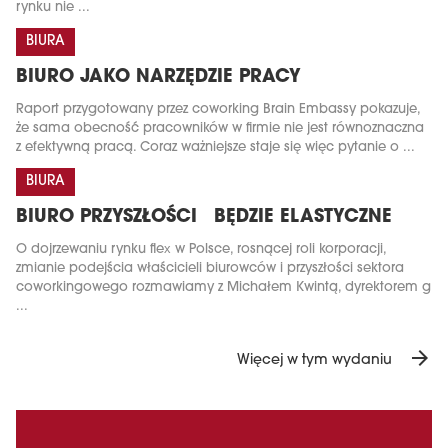
rynku nie ...
BIURA
BIURO JAKO NARZĘDZIE PRACY
Raport przygotowany przez coworking Brain Embassy pokazuje,
że sama obecność pracowników w firmie nie jest równoznaczna
z efektywną pracą. Coraz ważniejsze staje się więc pytanie o ...
BIURA
BIURO PRZYSZŁOŚCI BĘDZIE ELASTYCZNE
O dojrzewaniu rynku flex w Polsce, rosnącej roli korporacji,
zmianie podejścia właścicieli biurowców i przyszłości sektora
coworkingowego rozmawiamy z Michałem Kwintą, dyrektorem g
...
arrow_forward
Więcej w tym wydaniu