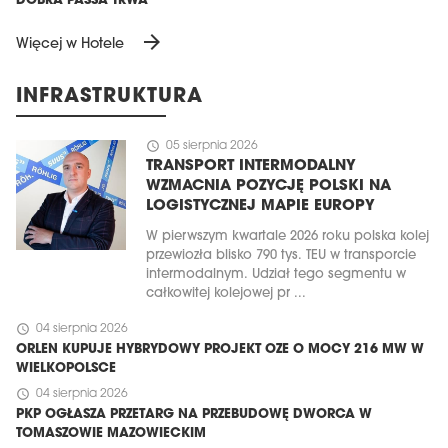
DOBRA PASSA TRWA
arrow_forward
Więcej w Hotele
INFRASTRUKTURA
schedule
05 sierpnia 2026
TRANSPORT INTERMODALNY
WZMACNIA POZYCJĘ POLSKI NA
LOGISTYCZNEJ MAPIE EUROPY
W pierwszym kwartale 2026 roku polska kolej
przewiozła blisko 790 tys. TEU w transporcie
intermodalnym. Udział tego segmentu w
całkowitej kolejowej pr ...
schedule
04 sierpnia 2026
ORLEN KUPUJE HYBRYDOWY PROJEKT OZE O MOCY 216 MW W
WIELKOPOLSCE
schedule
04 sierpnia 2026
PKP OGŁASZA PRZETARG NA PRZEBUDOWĘ DWORCA W
TOMASZOWIE MAZOWIECKIM