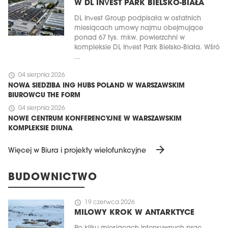
W DL INVEST PARK BIELSKO-BIAŁA
DL Invest Group podpisała w ostatnich
miesiącach umowy najmu obejmujące
ponad 67 tys. mkw. powierzchni w
kompleksie DL Invest Park Bielsko-Biała. Wśró
...
schedule
04 sierpnia 2026
NOWA SIEDZIBA ING HUBS POLAND W WARSZAWSKIM
BIUROWCU THE FORM
schedule
04 sierpnia 2026
NOWE CENTRUM KONFERENCYJNE W WARSZAWSKIM
KOMPLEKSIE DIUNA
arrow_forward
Więcej w Biura i projekty wielofunkcyjne
BUDOWNICTWO
schedule
19 czerwca 2026
MILOWY KROK W ANTARKTYCE