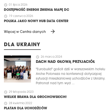
schedule
01 lipca 2026
DOSTĘPNOŚĆ ENERGII ZMIENIA MAPĘ DC
schedule
19 czerwca 2026
POLSKA JAKO NOWY HUB DATA CENTER
arrow_forward
Więcej w Centra danych
DLA UKRAINY
schedule
26 marca 2024
DACH NAD GŁOWĄ PRZYJACIÓŁ
"Eurobuild" gościł dziś w warszawskim hotelu
Arche Poloneza na konferencji dotyczącej
sytuacji mieszkaniowej uchodźców z Ukrainy.
Patronat nad tym wyd ...
schedule
29 listopada 2023
WIELKIE BRAWA DLA GROCHOWSKICH!
schedule
28 kwietnia 2022
PLATAN DLA UCHODŹCÓW