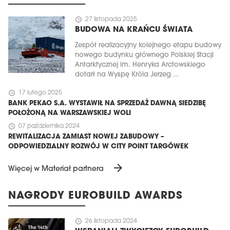
schedule
27 listopada 2025
BUDOWA NA KRAŃCU ŚWIATA
Zespół realizacyjny kolejnego etapu budowy
nowego budynku głównego Polskiej Stacji
Antarktycznej im. Henryka Arctowskiego
dotarł na Wyspę Króla Jerzeg ...
schedule
17 lutego 2025
BANK PEKAO S.A. WYSTAWIŁ NA SPRZEDAŻ DAWNĄ SIEDZIBĘ
POŁOŻONĄ NA WARSZAWSKIEJ WOLI
schedule
07 października 2024
REWITALIZACJA ZAMIAST NOWEJ ZABUDOWY –
ODPOWIEDZIALNY ROZWÓJ W CITY POINT TARGÓWEK
arrow_forward
Więcej w Materiał partnera
NAGRODY EUROBUILD AWARDS
schedule
26 listopada 2024