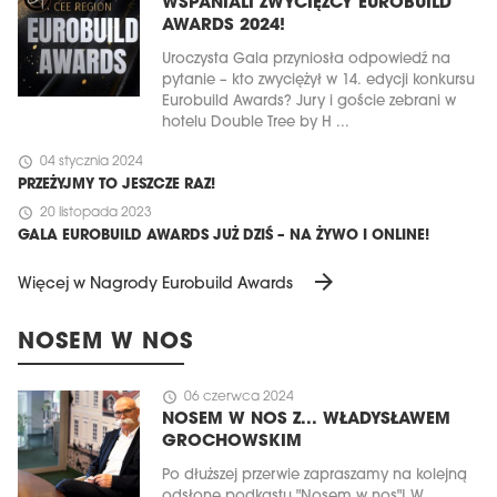
WSPANIALI ZWYCIĘZCY EUROBUILD
AWARDS 2024!
Uroczysta Gala przyniosła odpowiedź na
pytanie – kto zwyciężył w 14. edycji konkursu
Eurobuild Awards? Jury i goście zebrani w
hotelu Double Tree by H ...
schedule
04 stycznia 2024
PRZEŻYJMY TO JESZCZE RAZ!
schedule
20 listopada 2023
GALA EUROBUILD AWARDS JUŻ DZIŚ – NA ŻYWO I ONLINE!
arrow_forward
Więcej w Nagrody Eurobuild Awards
NOSEM W NOS
schedule
06 czerwca 2024
NOSEM W NOS Z... WŁADYSŁAWEM
GROCHOWSKIM
Po dłuższej przerwie zapraszamy na kolejną
odsłonę podkastu "Nosem w nos"! W