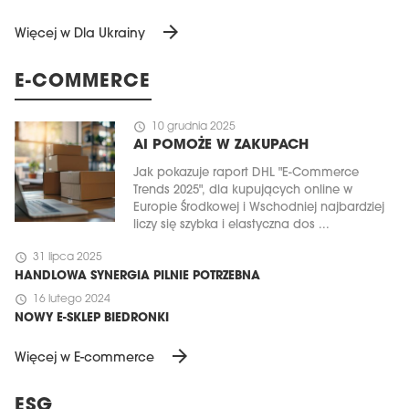
arrow_forward
Więcej w Dla Ukrainy
E-COMMERCE
schedule
10 grudnia 2025
AI POMOŻE W ZAKUPACH
Jak pokazuje raport DHL "E-Commerce
Trends 2025", dla kupujących online w
Europie Środkowej i Wschodniej najbardziej
liczy się szybka i elastyczna dos ...
schedule
31 lipca 2025
HANDLOWA SYNERGIA PILNIE POTRZEBNA
schedule
16 lutego 2024
NOWY E-SKLEP BIEDRONKI
arrow_forward
Więcej w E-commerce
ESG