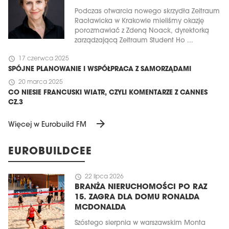
Podczas otwarcia nowego skrzydła Zeitraum
Racławicka w Krakowie mieliśmy okazję
porozmawiać z Zdeną Noack, dyrektorką
zarządzającą Zeitraum Student Ho ...
schedule
17 czerwca 2025
SPÓJNE PLANOWANIE I WSPÓŁPRACA Z SAMORZĄDAMI
schedule
20 marca 2025
CO NIESIE FRANCUSKI WIATR, CZYLI KOMENTARZE Z CANNES
CZ.3
arrow_forward
Więcej w Eurobuild FM
EUROBUILDCEE
schedule
22 lipca 2026
BRANŻA NIERUCHOMOŚCI PO RAZ
15. ZAGRA DLA DOMU RONALDA
MCDONALDA
Szóstego sierpnia w warszawskim Monta