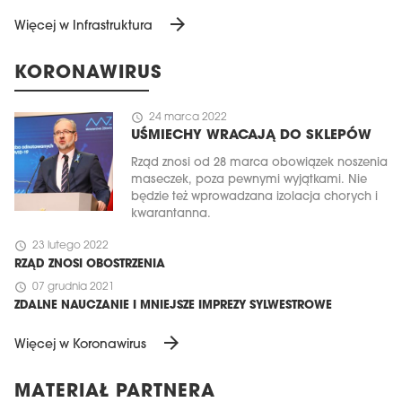
arrow_forward
Więcej w Infrastruktura
KORONAWIRUS
schedule
24 marca 2022
UŚMIECHY WRACAJĄ DO SKLEPÓW
Rząd znosi od 28 marca obowiązek noszenia
maseczek, poza pewnymi wyjątkami. Nie
będzie też wprowadzana izolacja chorych i
kwarantanna.
schedule
23 lutego 2022
RZĄD ZNOSI OBOSTRZENIA
schedule
07 grudnia 2021
ZDALNE NAUCZANIE I MNIEJSZE IMPREZY SYLWESTROWE
arrow_forward
Więcej w Koronawirus
MATERIAŁ PARTNERA