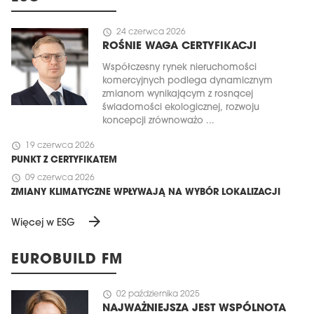
schedule
24 czerwca 2026
ROŚNIE WAGA CERTYFIKACJI
Współczesny rynek nieruchomości
komercyjnych podlega dynamicznym
zmianom wynikającym z rosnącej
świadomości ekologicznej, rozwoju
koncepcji zrównoważo ...
schedule
19 czerwca 2026
PUNKT Z CERTYFIKATEM
schedule
09 czerwca 2026
ZMIANY KLIMATYCZNE WPŁYWAJĄ NA WYBÓR LOKALIZACJI
arrow_forward
Więcej w ESG
EUROBUILD FM
schedule
02 października 2025
NAJWAŻNIEJSZA JEST WSPÓLNOTA