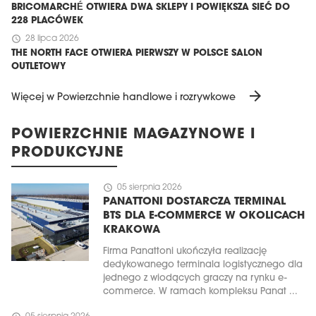
BRICOMARCHÉ OTWIERA DWA SKLEPY I POWIĘKSZA SIEĆ DO
228 PLACÓWEK
schedule
28 lipca 2026
THE NORTH FACE OTWIERA PIERWSZY W POLSCE SALON
OUTLETOWY
arrow_forward
Więcej w Powierzchnie handlowe i rozrywkowe
POWIERZCHNIE MAGAZYNOWE I
PRODUKCYJNE
schedule
05 sierpnia 2026
PANATTONI DOSTARCZA TERMINAL
BTS DLA E-COMMERCE W OKOLICACH
KRAKOWA
Firma Panattoni ukończyła realizację
dedykowanego terminala logistycznego dla
jednego z wiodących graczy na rynku e-
commerce. W ramach kompleksu Panat ...