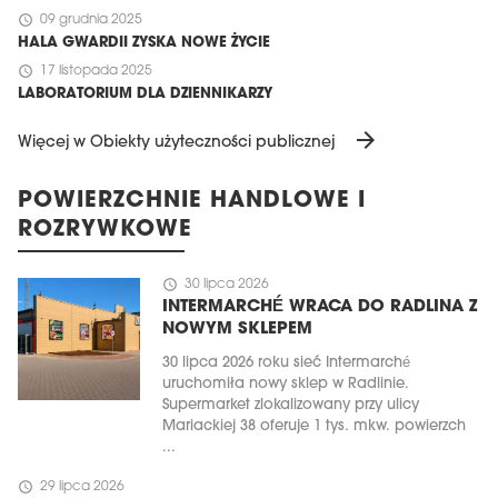
schedule
09 grudnia 2025
HALA GWARDII ZYSKA NOWE ŻYCIE
schedule
17 listopada 2025
LABORATORIUM DLA DZIENNIKARZY
arrow_forward
Więcej w Obiekty użyteczności publicznej
POWIERZCHNIE HANDLOWE I
ROZRYWKOWE
schedule
30 lipca 2026
INTERMARCHÉ WRACA DO RADLINA Z
NOWYM SKLEPEM
30 lipca 2026 roku sieć Intermarché
uruchomiła nowy sklep w Radlinie.
Supermarket zlokalizowany przy ulicy
Mariackiej 38 oferuje 1 tys. mkw. powierzch
...
schedule
29 lipca 2026