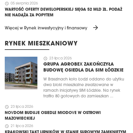
schedule
05 sierpnia 2026
WARTOŚĆ OFERTY DEWELOPERSKIEJ SIĘGA 52 MLD ZŁ. PODAŻ
NIE NADĄŻA ZA POPYTEM
arrow_forward
Więcej w Rynek inwestycyjny i finansowy
RYNEK MIESZKANIOWY
schedule
23 lipca 2026
GRUPA AGROBEX ZAKOŃCZYŁA
BUDOWĘ OSIEDLA DLA SIM ŁÓDZKIE
W Brzezinach koło Łodzi oddano do użytku
dwa bloki mieszkalne zrealizowane w
ramach inicjatywy SIM Łódzkie. Na rynek
trafiło 80 gotowych do zamieszkan ...
schedule
23 lipca 2026
NOVDOM BUDUJE OSIEDLE MIODOVE W OSTROWI
MAZOWIECKIEJ
schedule
21 lipca 2026
KRAKOWSKI TAKT LIRNIKÓW W STANIE SUROWYM ZAMKNIĘTYM