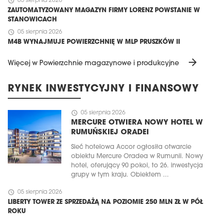
schedule
05 sierpnia 2026
ZAUTOMATYZOWANY MAGAZYN FIRMY LORENZ POWSTANIE W
STANOWICACH
schedule
05 sierpnia 2026
M4B WYNAJMUJE POWIERZCHNIĘ W MLP PRUSZKÓW II
arrow_forward
Więcej w Powierzchnie magazynowe i produkcyjne
RYNEK INWESTYCYJNY I FINANSOWY
schedule
05 sierpnia 2026
MERCURE OTWIERA NOWY HOTEL W
RUMUŃSKIEJ ORADEI
Sieć hotelowa Accor ogłosiła otwarcie
obiektu Mercure Oradea w Rumunii. Nowy
hotel, oferujący 90 pokoi, to 26. inwestycja
grupy w tym kraju. Obiektem ...
schedule
05 sierpnia 2026
LIBERTY TOWER ZE SPRZEDAŻĄ NA POZIOMIE 250 MLN ZŁ W PÓŁ
ROKU