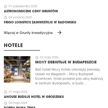
schedule
01 października 2025
ASTRONOMICZNE CENY GRUNTÓW
schedule
04 września 2025
FRIGO LOGISTICS ZAINWESTUJE W RADOMSKU
arrow_forward
Więcej w Grunty inwestycyjne
HOTELE
schedule
22 maja 2026
MOXY DEBIUTUJE W BUDAPESZCIE
Sieć hoteli Moxy Hotels otworzyła pierwszy
obiekt na Węgrzech – Moxy Budapest
Downtown. Hotel powstał przy ulicy Kazinczy
w centrum Budapesztu, w budy ...
schedule
07 maja 2026
AHOUSE BUDUJE HOTEL W GRODZISKU
schedule
04 maja 2026