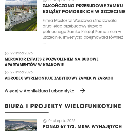
schedule
03 sierpnia 2026
ZAKOŃCZONO PRZEBUDOWĘ ZAMKU
KSIĄŻĄT POMORSKICH W SZCZECINIE
Firma Mostostal Warszawa sfinalizowała
drugi etap przebudowy skrzydła
północnego Zamku Książąt Pomorskich w
Szczecinie. Inwestycja obejmowała również
...
schedule
29 lipca 2026
MERCATOR ESTATES Z POZWOLENIEM NA BUDOWĘ
APARTAMENTÓW W KRAKOWIE
schedule
27 lipca 2026
AGROBEX WYREMONTUJE ZABYTKOWY ZAMEK W ŻARACH
arrow_forward
Więcej w Architektura i urbanistyka
BIURA I PROJEKTY WIELOFUNKCYJNE
schedule
04 sierpnia 2026
PONAD 67 TYS. MKW. WYNAJĘTYCH