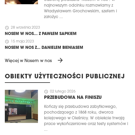
najnowszym odcinku rozmawiamy z
Władysławem Grochowskim, szefem i
założyc ...
schedule
28 września 2023
NOSEM W NOS… Z PAWŁEM SAPKIEM
schedule
15 maja 2023
NOSEM W NOS Z... DANIELEM BIENIASEM
arrow_forward
Więcej w Nosem w nos
OBIEKTY UŻYTECZNOŚCI PUBLICZNEJ
schedule
02 lutego 2026
PRZEBUDOWA NA FINISZU
Kończy się przebudowa zabytkowego,
pochodzącego z 1868 roku, dworca
kolejowego w Oleśnicy. W obiekcie trwają
prace wykończeniowe oraz testy systemów i
...