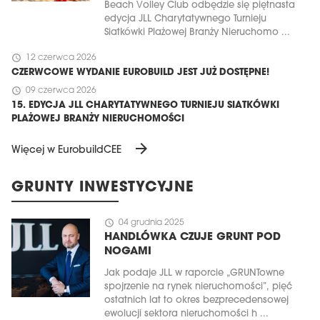
Beach Volley Club odbędzie się piętnasta
edycja JLL Charytatywnego Turnieju
Siatkówki Plażowej Branży Nieruchomo ...
schedule
12 czerwca 2026
CZERWCOWE WYDANIE EUROBUILD JEST JUŻ DOSTĘPNE!
schedule
09 czerwca 2026
15. EDYCJA JLL CHARYTATYWNEGO TURNIEJU SIATKÓWKI
PLAŻOWEJ BRANŻY NIERUCHOMOŚCI
arrow_forward
Więcej w EurobuildCEE
GRUNTY INWESTYCYJNE
schedule
04 grudnia 2025
HANDLÓWKA CZUJE GRUNT POD
NOGAMI
Jak podaje JLL w raporcie „GRUNTowne
spojrzenie na rynek nieruchomości”, pięć
ostatnich lat to okres bezprecedensowej
ewolucji sektora nieruchomości h ...