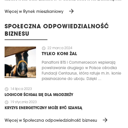
arrow_forward
Więcej w Rynek mieszkaniowy
SPOŁECZNA ODPOWIEDZIALNOŚĆ
BIZNESU
schedule
22 marca 2024
TYLKO KONI ŻAL
Panattoni BTS i Commercecon wspierają
powstawanie drugiego w Polsce ośrodka
Fundacji Centaurus, która ratuje m.in. konie
przeznaczone do uboju. Dzięki ...
schedule
14 lipca 2023
LOGICOR ŚCIGAŁ SIĘ DLA MŁODZIEŻY
schedule
19 stycznia 2023
KRYZYS ENERGETYCZNY MOŻE BYĆ SZANSĄ
arrow_forward
Więcej w Społeczna odpowiedzialność biznesu