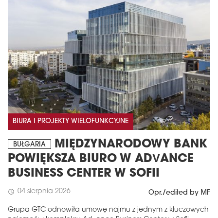
BIURA I PROJEKTY WIELOFUNKCYJNE
MIĘDZYNARODOWY BANK
BUŁGARIA
POWIĘKSZA BIURO W ADVANCE
BUSINESS CENTER W SOFII
04 sierpnia 2026
schedule
Opr./edited by MF
Grupa GTC odnowiła umowę najmu z jednym z kluczowych