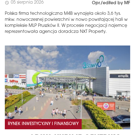
05 sierpnia 2026
schedule
Opr./edited by MF
Polska firma technologiczna M4B wynajęła około 3,6 tys.
mkw. nowoczesnej powierzchni w nowo powstającej hali w
kompleksie MLP Pruszków II. W procesie negocjacji najemcę
reprezentowała agencja doradcza NXT Property.
RYNEK INWESTYCYJNY I FINANSOWY