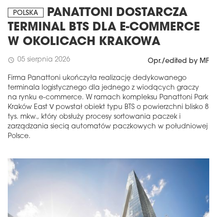
PANATTONI DOSTARCZA
POLSKA
TERMINAL BTS DLA E-COMMERCE
W OKOLICACH KRAKOWA
05 sierpnia 2026
schedule
Opr./edited by MF
Firma Panattoni ukończyła realizację dedykowanego
terminala logistycznego dla jednego z wiodących graczy
na rynku e-commerce. W ramach kompleksu Panattoni Park
Kraków East V powstał obiekt typu BTS o powierzchni blisko 8
tys. mkw., który obsłuży procesy sortowania paczek i
zarządzania siecią automatów paczkowych w południowej
Polsce.