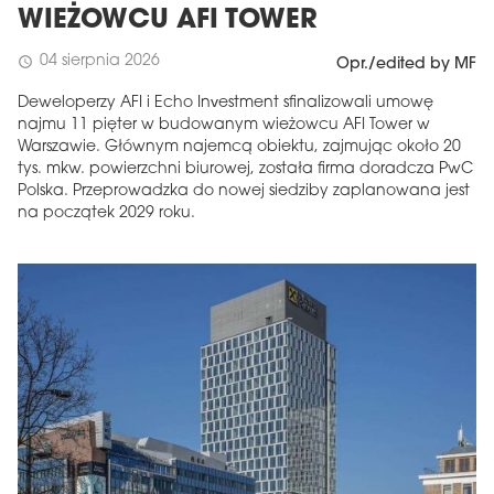
WIEŻOWCU AFI TOWER
04 sierpnia 2026
schedule
Opr./edited by MF
Deweloperzy AFI i Echo Investment sfinalizowali umowę
najmu 11 pięter w budowanym wieżowcu AFI Tower w
Warszawie. Głównym najemcą obiektu, zajmując około 20
tys. mkw. powierzchni biurowej, została firma doradcza PwC
Polska. Przeprowadzka do nowej siedziby zaplanowana jest
na początek 2029 roku.