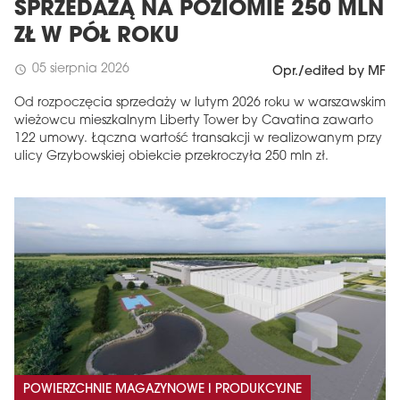
SPRZEDAŻĄ NA POZIOMIE 250 MLN
ZŁ W PÓŁ ROKU
05 sierpnia 2026
schedule
Opr./edited by MF
Od rozpoczęcia sprzedaży w lutym 2026 roku w warszawskim
wieżowcu mieszkalnym Liberty Tower by Cavatina zawarto
122 umowy. Łączna wartość transakcji w realizowanym przy
ulicy Grzybowskiej obiekcie przekroczyła 250 mln zł.
POWIERZCHNIE MAGAZYNOWE I PRODUKCYJNE