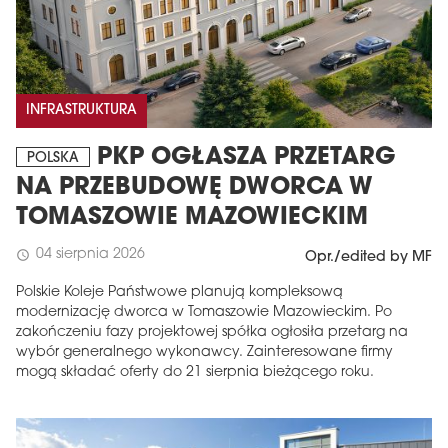
INFRASTRUKTURA
PKP OGŁASZA PRZETARG
POLSKA
NA PRZEBUDOWĘ DWORCA W
TOMASZOWIE MAZOWIECKIM
04 sierpnia 2026
schedule
Opr./edited by MF
Polskie Koleje Państwowe planują kompleksową
modernizację dworca w Tomaszowie Mazowieckim. Po
zakończeniu fazy projektowej spółka ogłosiła przetarg na
wybór generalnego wykonawcy. Zainteresowane firmy
mogą składać oferty do 21 sierpnia bieżącego roku.