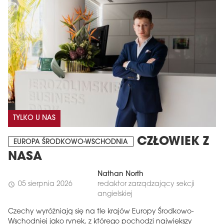
TYLKO U NAS
CZŁOWIEK Z
EUROPA ŚRODKOWO-WSCHODNIA
NASA
Nathan North
05 sierpnia 2026
redaktor zarządzający sekcji
schedule
angielskiej
Czechy wyróżniają się na tle krajów Europy Środkowo-
Wschodniej jako rynek, z którego pochodzi największy