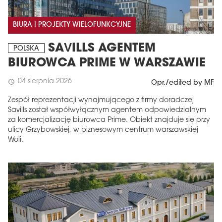
BIURA I PROJEKTY WIELOFUNKCYJNE
SAVILLS AGENTEM
POLSKA
BIUROWCA PRIME W WARSZAWIE
04 sierpnia 2026
schedule
Opr./edited by MF
Zespół reprezentacji wynajmującego z firmy doradczej
Savills został współwyłącznym agentem odpowiedzialnym
za komercjalizację biurowca Prime. Obiekt znajduje się przy
ulicy Grzybowskiej, w biznesowym centrum warszawskiej
Woli.