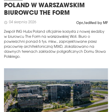
POLAND W WARSZAWSKIM
BIUROWCU THE FORM
04 sierpnia 2026
schedule
Opr./edited by MF
Zespół ING Hubs Poland oficjalnie korzysta z nowej siedziby
w biurowcu The Form na warszawskiej Woli. Biuro o
powierzchni ponad 6 tys. mkw., zaprojektowane przez
pracownię architektoniczną MIXD, zlokalizowano na
dawnych terenach zakładów poligraficznych Domu Słowa
Polskiego.