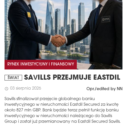
RYNEK INWESTYCYJNY I FINANSOWY
SAVILLS PRZEJMUJE EASTDIL
ŚWIAT
03 sierpnia 2026
schedule
Opr./edited by NN
Savills sfinalizował przejęcie globalnego banku
inwestycyjnego w nieruchomości Eastdil Secured za kwotę
około 827 mln GBP. Bank będzie teraz pełnił funkcję banku
inwestycyjnego w nieruchomości należącego do Savills
Group i został już przemianowany na Eastdil Secured Savills.