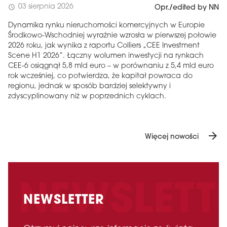
03 sierpnia 2026
schedule
Opr./edited by NN
Dynamika rynku nieruchomości komercyjnych w Europie
Środkowo-Wschodniej wyraźnie wzrosła w pierwszej połowie
2026 roku, jak wynika z raportu Colliers „CEE Investment
Scene H1 2026”. Łączny wolumen inwestycji na rynkach
CEE-6 osiągnął 5,8 mld euro – w porównaniu z 5,4 mld euro
rok wcześniej, co potwierdza, że ​​kapitał powraca do
regionu, jednak w sposób bardziej selektywny i
zdyscyplinowany niż w poprzednich cyklach.
arrow_forward
Więcej nowości
NEWSLETTER