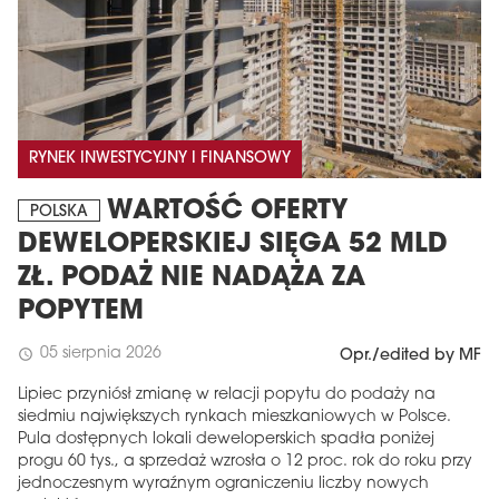
RYNEK INWESTYCYJNY I FINANSOWY
WARTOŚĆ OFERTY
POLSKA
DEWELOPERSKIEJ SIĘGA 52 MLD
ZŁ. PODAŻ NIE NADĄŻA ZA
POPYTEM
05 sierpnia 2026
schedule
Opr./edited by MF
Lipiec przyniósł zmianę w relacji popytu do podaży na
siedmiu największych rynkach mieszkaniowych w Polsce.
Pula dostępnych lokali deweloperskich spadła poniżej
progu 60 tys., a sprzedaż wzrosła o 12 proc. rok do roku przy
jednoczesnym wyraźnym ograniczeniu liczby nowych