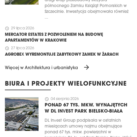
drugi etap przebudowy skrzydła
północnego Zamku Książąt Pomorskich w
Szczecinie. Inwestycja obejmowała również
...
schedule
29 lipca 2026
MERCATOR ESTATES Z POZWOLENIEM NA BUDOWĘ
APARTAMENTÓW W KRAKOWIE
schedule
27 lipca 2026
AGROBEX WYREMONTUJE ZABYTKOWY ZAMEK W ŻARACH
arrow_forward
Więcej w Architektura i urbanistyka
BIURA I PROJEKTY WIELOFUNKCYJNE
schedule
04 sierpnia 2026
PONAD 67 TYS. MKW. WYNAJĘTYCH
W DL INVEST PARK BIELSKO-BIAŁA
DL Invest Group podpisała w ostatnich
miesiącach umowy najmu obejmujące
ponad 67 tys. mkw. powierzchni w