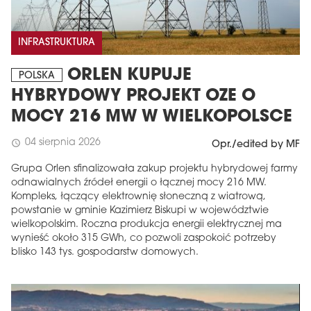
INFRASTRUKTURA
ORLEN KUPUJE
POLSKA
HYBRYDOWY PROJEKT OZE O
MOCY 216 MW W WIELKOPOLSCE
04 sierpnia 2026
schedule
Opr./edited by MF
Grupa Orlen sfinalizowała zakup projektu hybrydowej farmy
odnawialnych źródeł energii o łącznej mocy 216 MW.
Kompleks, łączący elektrownię słoneczną z wiatrową,
powstanie w gminie Kazimierz Biskupi w województwie
wielkopolskim. Roczna produkcja energii elektrycznej ma
wynieść około 315 GWh, co pozwoli zaspokoić potrzeby
blisko 143 tys. gospodarstw domowych.