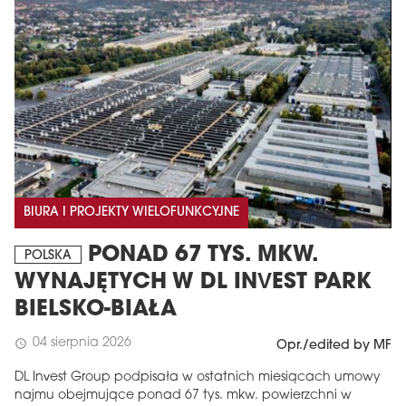
BIURA I PROJEKTY WIELOFUNKCYJNE
PONAD 67 TYS. MKW.
POLSKA
WYNAJĘTYCH W DL INVEST PARK
BIELSKO-BIAŁA
04 sierpnia 2026
schedule
Opr./edited by MF
DL Invest Group podpisała w ostatnich miesiącach umowy
najmu obejmujące ponad 67 tys. mkw. powierzchni w