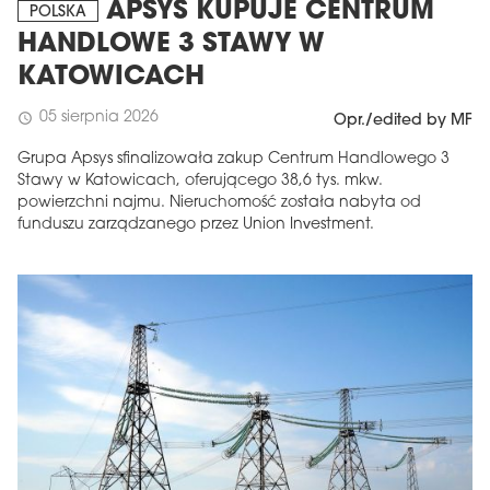
APSYS KUPUJE CENTRUM
POLSKA
HANDLOWE 3 STAWY W
KATOWICACH
05 sierpnia 2026
schedule
Opr./edited by MF
Grupa Apsys sfinalizowała zakup Centrum Handlowego 3
Stawy w Katowicach, oferującego 38,6 tys. mkw.
powierzchni najmu. Nieruchomość została nabyta od
funduszu zarządzanego przez Union Investment.