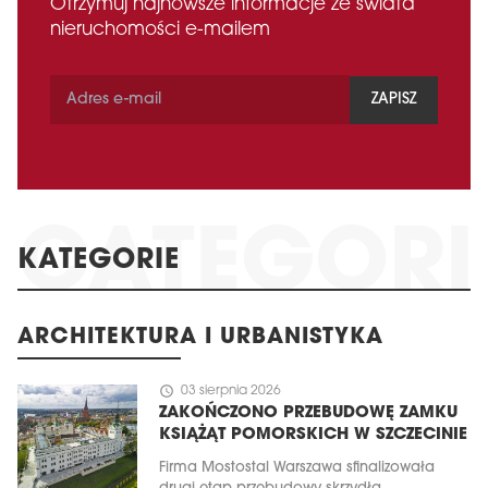
Otrzymuj najnowsze informacje ze świata
nieruchomości e-mailem
ZAPISZ
KATEGORIE
ARCHITEKTURA I URBANISTYKA
schedule
03 sierpnia 2026
ZAKOŃCZONO PRZEBUDOWĘ ZAMKU
KSIĄŻĄT POMORSKICH W SZCZECINIE
Firma Mostostal Warszawa sfinalizowała