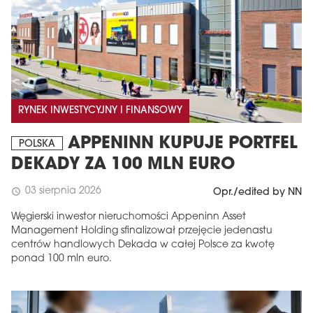
RYNEK INWESTYCYJNY I FINANSOWY
APPENINN KUPUJE PORTFEL
POLSKA
DEKADY ZA 100 MLN EURO
03 sierpnia 2026
schedule
Opr./edited by NN
Węgierski inwestor nieruchomości Appeninn Asset
Management Holding sfinalizował przejęcie jedenastu
centrów handlowych Dekada w całej Polsce za kwotę
ponad 100 mln euro.