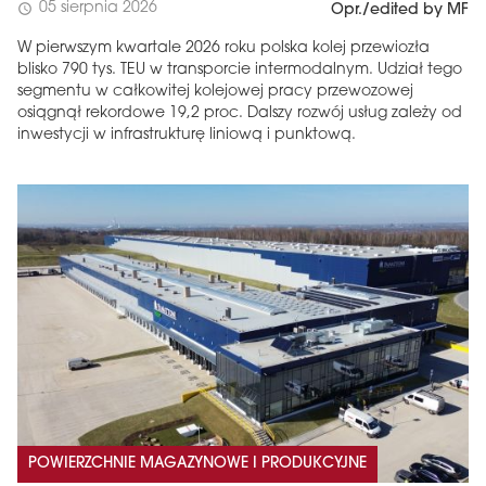
05 sierpnia 2026
schedule
Opr./edited by MF
W pierwszym kwartale 2026 roku polska kolej przewiozła
blisko 790 tys. TEU w transporcie intermodalnym. Udział tego
segmentu w całkowitej kolejowej pracy przewozowej
osiągnął rekordowe 19,2 proc. Dalszy rozwój usług zależy od
inwestycji w infrastrukturę liniową i punktową.
POWIERZCHNIE MAGAZYNOWE I PRODUKCYJNE