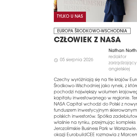
TYLKO U NAS
EUROPA ŚRODKOWO-WSCHODNIA
CZŁOWIEK Z NASA
Nathan North
redaktor
05 sierpnia 2026
schedule
zarządzający 
angielskiej
Czechy wyróżniają się na tle krajów Eu
Środkowo-Wschodniej jako rynek, z któ
pochodzi największy wolumen krajowe
kapitału inwestowanego w regionie. Te
NASA Capital wchodzi do Polski z now
funduszem inwestycyjnym skierowanym
polskich inwestorów. Spółka zadebiuto
właśnie na rynku, przejmując kompleks
Jerozolimskie Business Park w Warszawie. 
okazji EurobuildCEE rozmawia z Marce