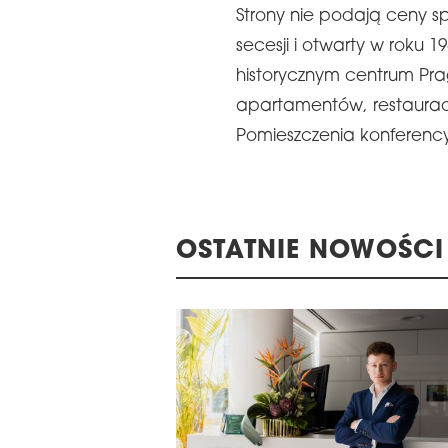
Strony nie podają ceny s
secesji i otwarty w roku 1
historycznym centrum Prag
LA WRĘCZENIA NAGRÓD
apartamentów, restaurację
22. KONFERENCJ
E 16TH CENTRAL &
Pomieszczenia konferency
MAGAZYNÓW I LO
STERN EUROPE
REGIONIE CEE
ROBUILDCEE AWARDS 2026
OSTATNIE NOWOŚCI