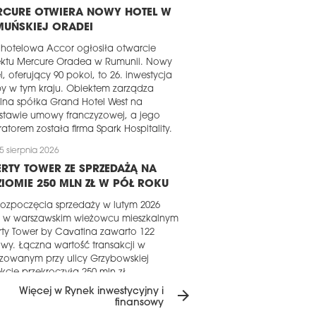
RCURE OTWIERA NOWY HOTEL W
MUŃSKIEJ ORADEI
 hotelowa Accor ogłosiła otwarcie
ektu Mercure Oradea w Rumunii. Nowy
l, oferujący 90 pokoi, to 26. inwestycja
y w tym kraju. Obiektem zarządza
lna spółka Grand Hotel West na
stawie umowy franczyzowej, a jego
atorem została firma Spark Hospitality.
5 sierpnia 2026
ERTY TOWER ZE SPRZEDAŻĄ NA
IOMIE 250 MLN ZŁ W PÓŁ ROKU
ozpoczęcia sprzedaży w lutym 2026
u w warszawskim wieżowcu mieszkalnym
rty Tower by Cavatina zawarto 122
y. Łączna wartość transakcji w
izowanym przy ulicy Grzybowskiej
kcie przekroczyła 250 mln zł.
Więcej w Rynek inwestycyjny i
arrow_forward
5 sierpnia 2026
finansowy
RTOŚĆ OFERTY DEWELOPERSKIEJ