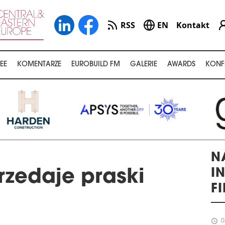
RSS
EN
Kontakt
EE
KOMENTARZE
EUROBUILD FM
GALERIE
AWARDS
KONF
N
I
zedaje praski
F
schedule
0