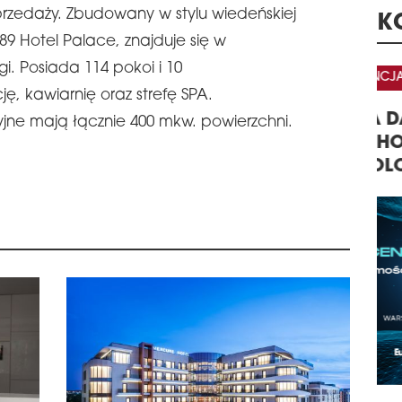
przedaży. Zbudowany w stylu wiedeńskiej
SIĘ
K
ZA
989 Hotel Palace, znajduje się w
Lipi
i. Posiada 114 pokoi i 10
KONFERENCJA
KO
poda
, kawiarnię oraz strefę SPA.
mies
loka
A
CENTRA DANYCH –
32
jne mają łącznie 400 mkw. powierzchni.
60 t
GISTYKI W
NIERUCHOMOŚCI,
KO
rok
ogra
TECHNOLOGIE, INWESTYCJE
NI
KO
schedule
0
AP
3 
Grup
Han
ofer
naj
fund
Inve
schedule
0
APP