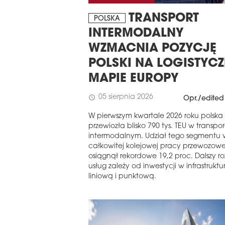
TRANSPORT
POLSKA
INTERMODALNY
WZMACNIA POZYCJĘ
POLSKI NA LOGISTYC
MAPIE EUROPY
05 sierpnia 2026
schedule
Opr./edited
W pierwszym kwartale 2026 roku polska 
przewiozła blisko 790 tys. TEU w transpo
intermodalnym. Udział tego segmentu 
całkowitej kolejowej pracy przewozowe
osiągnął rekordowe 19,2 proc. Dalszy r
usług zależy od inwestycji w infrastruktu
liniową i punktową.