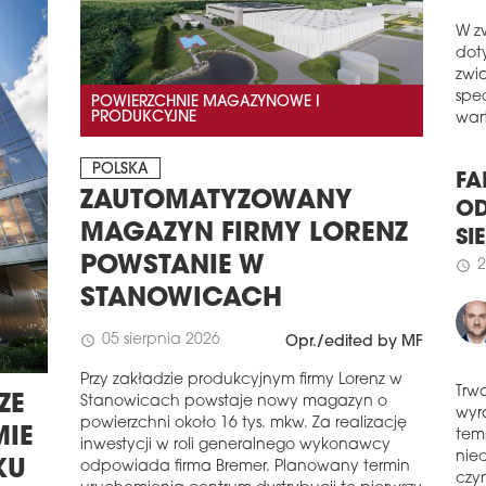
schedule
3
PR
W z
SIŁ
dot
zwi
W pi
POWIERZCHNIE MAGAZYNOWE I
PRODUKCYJNE
spe
w p
wart
wzro
osią
POLSKA
wyni
ZAUTOMATYZOWANY
FA
Fra
obło
MAGAZYN FIRMY LORENZ
OD
pod
SI
POWSTANIE W
popy
2
schedule
STANOWICACH
schedule
3
RE
05 sierpnia 2026
schedule
Opr./edited by MF
PRZ
Przy zakładzie produkcyjnym firmy Lorenz w
Wedł
ZE
Stanowicach powstaje nowy magazyn o
dora
Trw
2026
powierzchni około 16 tys. mkw. Za realizację
MIE
wyr
rynk
inwestycji w roli generalnego wykonawcy
tem
wyra
KU
odpowiada firma Bremer. Planowany termin
nie
naj