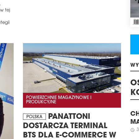
Dyn
A
kom
w tej
Wsch
poło
tegii
Coll
Łącz
6 os
5,4 
że ​
spos
zdys
cykl
WY
schedule
0
BI
O
GRO
K
POWIERZCHNIE MAGAZYNOWE I
BIG 
PRODUKCYJNE
Grod
dew
PANATTONI
POLSKA
CH
schedule
0
DOSTARCZA TERMINAL
MA
PO
BTS DLA E-COMMERCE W
WAR
3
schedule