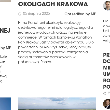
GA
OKOLICACH KRAKOWA
Firm
05 sierpnia 2026
schedule
Opr./edited by MF
han
Wars
Firma Panattoni ukończyła realizację
Inwe
Od 
dedykowanego terminala logistycznego dla
poro
ZNEJ
o w
jednego z wiodących graczy na rynku e-
dals
Unii
commerce. W ramach kompleksu Panattoni
bud
zwol
Wars
Park Kraków East V powstał obiekt typu BTS o
wstę
powierzchni blisko 8 tys. mkw., który obsłuży
 by MF
schedule
3
procesy sortowania paczek i zarządzania
WI
kolej
siecią automatów paczkowych w
PR
I P
rcie
południowej Polsce.
DO
w
Firm
j
MI
Olym
ozwój
Tere
UM
rę
pełn
RO
obi
P
dzia
zmie
2
schedule
właś
prof