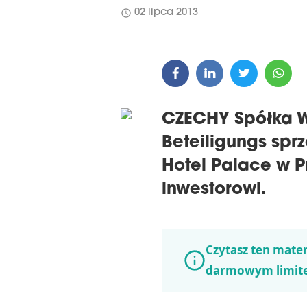
schedule
02 lipca 2013
CZECHY Spółka W
Beteiligungs sp
Hotel Palace w 
inwestorowi.
Czytasz ten mater
darmowym limit