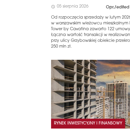
05 sierpnia 2026
schedule
Opr./edited
Od rozpoczęcia sprzedaży w lutym 202
w warszawskim wieżowcu mieszkalnym L
Tower by Cavatina zawarto 122 umowy
Łączna wartość transakcji w realizowa
przy ulicy Grzybowskiej obiekcie przekr
250 mln zł.
RYNEK INWESTYCYJNY I FINANSOWY