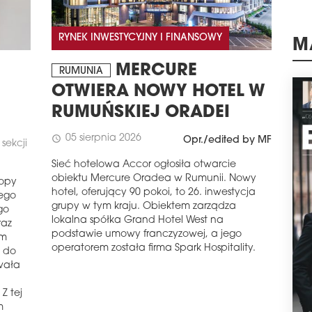
ZA 
Węgi
RYNEK INWESTYCYJNY I FINANSOWY
Asse
M
prze
MERCURE
RUMUNIA
Dek
mln 
OTWIERA NOWY HOTEL W
schedule
0
RUMUŃSKIEJ ORADEI
SAV
05 sierpnia 2026
schedule
Opr./edited by MF
sekcji
Savi
ban
Sieć hotelowa Accor ogłosiła otwarcie
East
obiektu Mercure Oradea w Rumunii. Nowy
ropy
Bank
hotel, oferujący 90 pokoi, to 26. inwestycja
rego
inwe
grupy w tym kraju. Obiektem zarządza
go
nale
lokalna spółka Grand Hotel West na
raz
prze
podstawie umowy franczyzowej, a jego
ym
schedule
0
operatorem została firma Spark Hospitality.
 do
IN
wała
EU
STA
Z tej
m