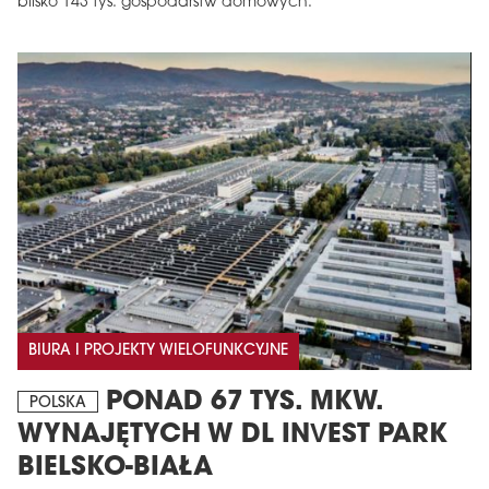
blisko 143 tys. gospodarstw domowych.
BIURA I PROJEKTY WIELOFUNKCYJNE
PONAD 67 TYS. MKW.
POLSKA
WYNAJĘTYCH W DL INVEST PARK
BIELSKO-BIAŁA