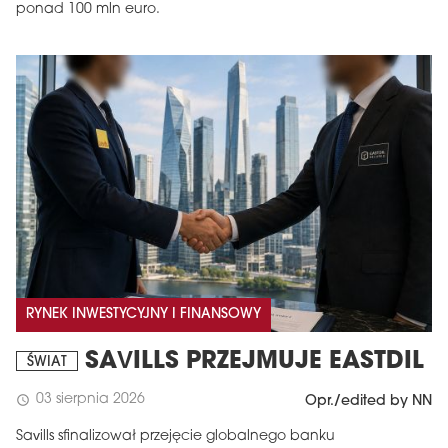
ponad 100 mln euro.
RYNEK INWESTYCYJNY I FINANSOWY
SAVILLS PRZEJMUJE EASTDIL
ŚWIAT
03 sierpnia 2026
schedule
Opr./edited by NN
Savills sfinalizował przejęcie globalnego banku