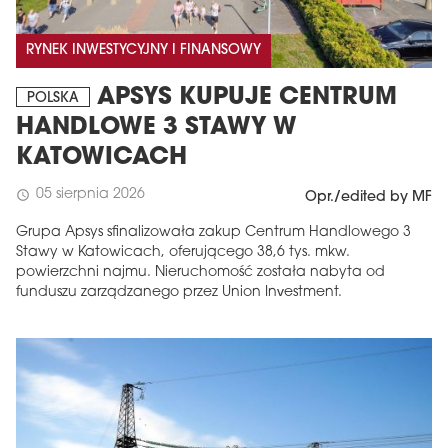
RYNEK INWESTYCYJNY I FINANSOWY
APSYS KUPUJE CENTRUM
POLSKA
HANDLOWE 3 STAWY W
KATOWICACH
05 sierpnia 2026
schedule
Opr./edited by MF
Grupa Apsys sfinalizowała zakup Centrum Handlowego 3
Stawy w Katowicach, oferującego 38,6 tys. mkw.
powierzchni najmu. Nieruchomość została nabyta od
funduszu zarządzanego przez Union Investment.