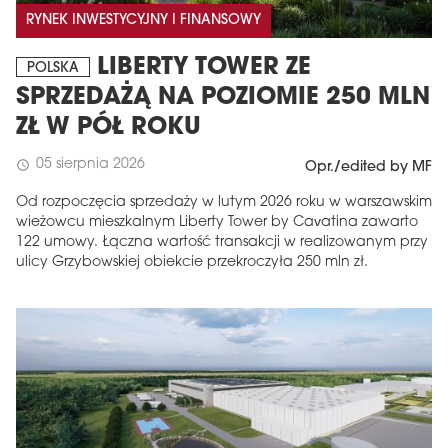
RYNEK INWESTYCYJNY I FINANSOWY
LIBERTY TOWER ZE
POLSKA
SPRZEDAŻĄ NA POZIOMIE 250 MLN
ZŁ W PÓŁ ROKU
05 sierpnia 2026
schedule
Opr./edited by MF
Od rozpoczęcia sprzedaży w lutym 2026 roku w warszawskim
wieżowcu mieszkalnym Liberty Tower by Cavatina zawarto
122 umowy. Łączna wartość transakcji w realizowanym przy
ulicy Grzybowskiej obiekcie przekroczyła 250 mln zł.