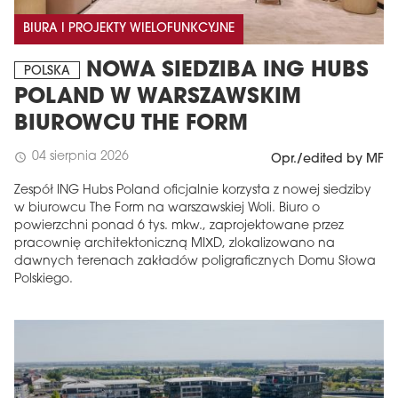
BIURA I PROJEKTY WIELOFUNKCYJNE
NOWA SIEDZIBA ING HUBS
POLSKA
POLAND W WARSZAWSKIM
BIUROWCU THE FORM
04 sierpnia 2026
schedule
Opr./edited by MF
Zespół ING Hubs Poland oficjalnie korzysta z nowej siedziby
w biurowcu The Form na warszawskiej Woli. Biuro o
powierzchni ponad 6 tys. mkw., zaprojektowane przez
pracownię architektoniczną MIXD, zlokalizowano na
dawnych terenach zakładów poligraficznych Domu Słowa
Polskiego.