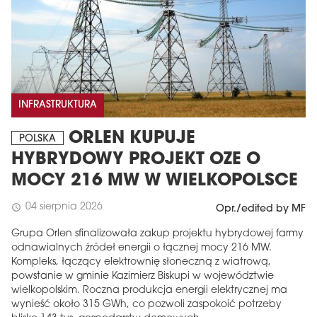
INFRASTRUKTURA
ORLEN KUPUJE
POLSKA
HYBRYDOWY PROJEKT OZE O
MAGAZYN
MOCY 216 MW W WIELKOPOLSCE
Wydanie 6 (308)
04 sierpnia 2026
schedule
Opr./edited by MF
CZERWIEC 2026
arrow_forward
Grupa Orlen sfinalizowała zakup projektu hybrydowej farmy
Więcej w tym wydaniu
odnawialnych źródeł energii o łącznej mocy 216 MW.
Zamów teraz!
Kompleks, łączący elektrownię słoneczną z wiatrową,
powstanie w gminie Kazimierz Biskupi w województwie
wielkopolskim. Roczna produkcja energii elektrycznej ma
wynieść około 315 GWh, co pozwoli zaspokoić potrzeby