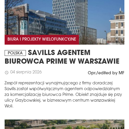
BIURA I PROJEKTY WIELOFUNKCYJNE
SAVILLS AGENTEM
POLSKA
BIUROWCA PRIME W WARSZAWIE
04 sierpnia 2026
schedule
Opr./edited by MF
Zespół reprezentacji wynajmującego z firmy doradczej
Savills został współwyłącznym agentem odpowiedzialnym
za komercjalizację biurowca Prime. Obiekt znajduje się przy
ulicy Grzybowskiej, w biznesowym centrum warszawskiej
Woli.