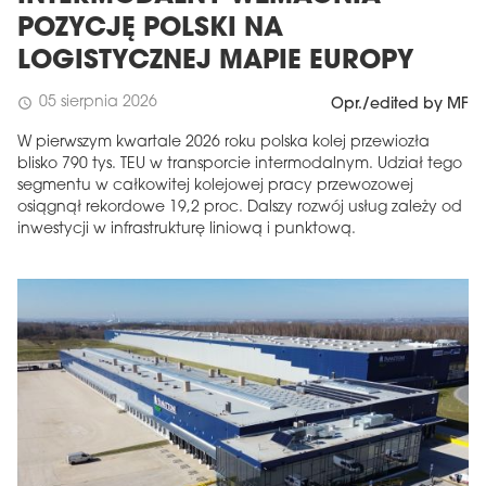
POZYCJĘ POLSKI NA
LOGISTYCZNEJ MAPIE EUROPY
05 sierpnia 2026
schedule
Opr./edited by MF
W pierwszym kwartale 2026 roku polska kolej przewiozła
blisko 790 tys. TEU w transporcie intermodalnym. Udział tego
segmentu w całkowitej kolejowej pracy przewozowej
osiągnął rekordowe 19,2 proc. Dalszy rozwój usług zależy od
inwestycji w infrastrukturę liniową i punktową.