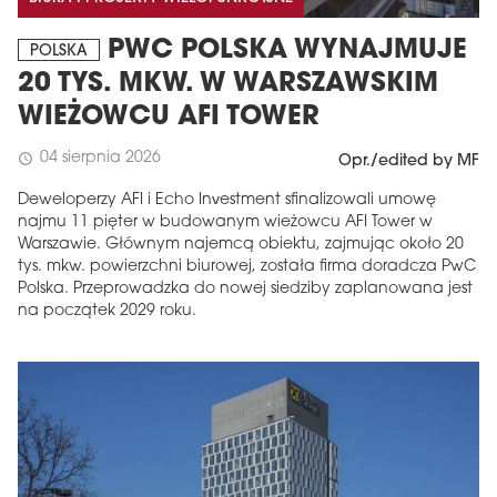
PWC POLSKA WYNAJMUJE
POLSKA
20 TYS. MKW. W WARSZAWSKIM
WIEŻOWCU AFI TOWER
04 sierpnia 2026
schedule
Opr./edited by MF
Deweloperzy AFI i Echo Investment sfinalizowali umowę
najmu 11 pięter w budowanym wieżowcu AFI Tower w
Warszawie. Głównym najemcą obiektu, zajmując około 20
tys. mkw. powierzchni biurowej, została firma doradcza PwC
Polska. Przeprowadzka do nowej siedziby zaplanowana jest
na początek 2029 roku.