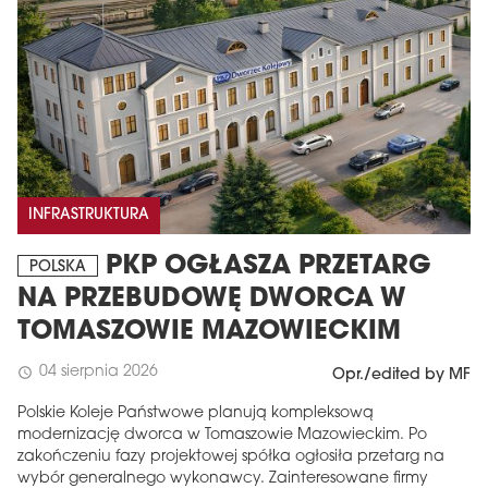
INFRASTRUKTURA
PKP OGŁASZA PRZETARG
POLSKA
NA PRZEBUDOWĘ DWORCA W
TOMASZOWIE MAZOWIECKIM
04 sierpnia 2026
schedule
Opr./edited by MF
Polskie Koleje Państwowe planują kompleksową
modernizację dworca w Tomaszowie Mazowieckim. Po
zakończeniu fazy projektowej spółka ogłosiła przetarg na
wybór generalnego wykonawcy. Zainteresowane firmy