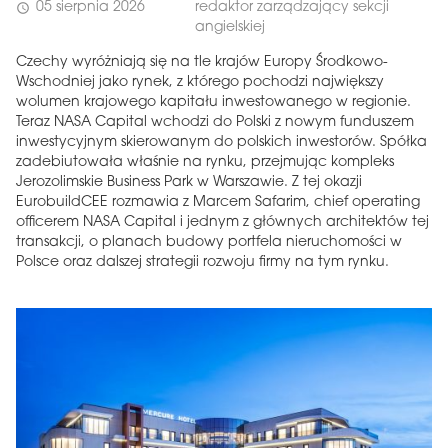
05 sierpnia 2026
redaktor zarządzający sekcji
schedule
angielskiej
Czechy wyróżniają się na tle krajów Europy Środkowo-
Wschodniej jako rynek, z którego pochodzi największy
wolumen krajowego kapitału inwestowanego w regionie.
Teraz NASA Capital wchodzi do Polski z nowym funduszem
inwestycyjnym skierowanym do polskich inwestorów. Spółka
zadebiutowała właśnie na rynku, przejmując kompleks
Jerozolimskie Business Park w Warszawie. Z tej okazji
EurobuildCEE rozmawia z Marcem Safarim, chief operating
officerem NASA Capital i jednym z głównych architektów tej
transakcji, o planach budowy portfela nieruchomości w
Polsce oraz dalszej strategii rozwoju firmy na tym rynku.