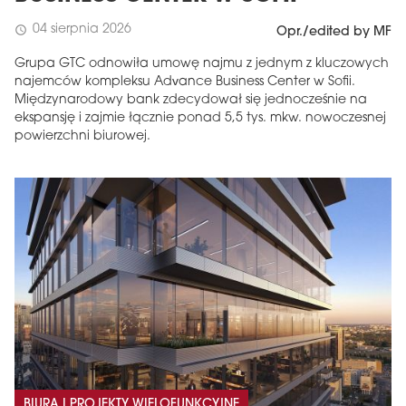
04 sierpnia 2026
schedule
Opr./edited by MF
Grupa GTC odnowiła umowę najmu z jednym z kluczowych
najemców kompleksu Advance Business Center w Sofii.
Międzynarodowy bank zdecydował się jednocześnie na
ekspansję i zajmie łącznie ponad 5,5 tys. mkw. nowoczesnej
powierzchni biurowej.
BIURA I PROJEKTY WIELOFUNKCYJNE