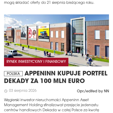
mogą składać oferty do 21 sierpnia bieżącego roku.
RYNEK INWESTYCYJNY I FINANSOWY
APPENINN KUPUJE PORTFEL
POLSKA
DEKADY ZA 100 MLN EURO
03 sierpnia 2026
schedule
Opr./edited by NN
Węgierski inwestor nieruchomości Appeninn Asset
Management Holding sfinalizował przejęcie jedenastu
centrów handlowych Dekada w całej Polsce za kwotę