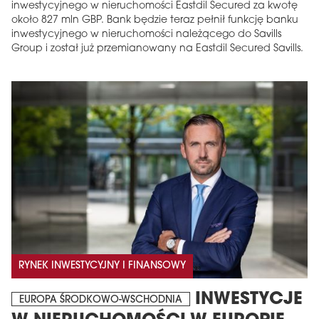
inwestycyjnego w nieruchomości Eastdil Secured za kwotę
około 827 mln GBP. Bank będzie teraz pełnił funkcję banku
inwestycyjnego w nieruchomości należącego do Savills
Group i został już przemianowany na Eastdil Secured Savills.
RYNEK INWESTYCYJNY I FINANSOWY
INWESTYCJE
EUROPA ŚRODKOWO-WSCHODNIA