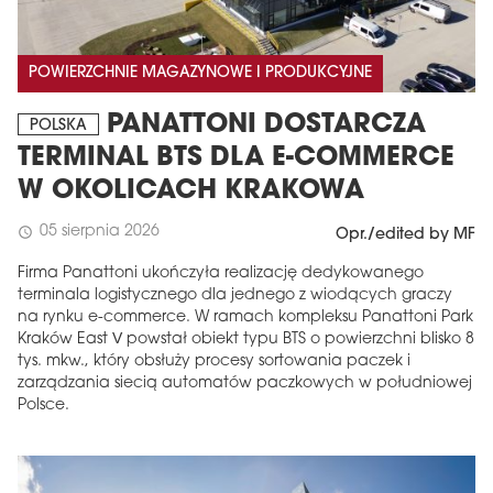
POWIERZCHNIE MAGAZYNOWE I PRODUKCYJNE
PANATTONI DOSTARCZA
POLSKA
TERMINAL BTS DLA E-COMMERCE
W OKOLICACH KRAKOWA
05 sierpnia 2026
schedule
Opr./edited by MF
Firma Panattoni ukończyła realizację dedykowanego
terminala logistycznego dla jednego z wiodących graczy
na rynku e-commerce. W ramach kompleksu Panattoni Park
Kraków East V powstał obiekt typu BTS o powierzchni blisko 8
tys. mkw., który obsłuży procesy sortowania paczek i
zarządzania siecią automatów paczkowych w południowej
Polsce.