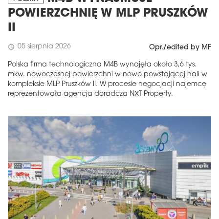
POWIERZCHNIĘ W MLP PRUSZKÓW
II
05 sierpnia 2026
schedule
Opr./edited by MF
Polska firma technologiczna M4B wynajęła około 3,6 tys.
mkw. nowoczesnej powierzchni w nowo powstającej hali w
kompleksie MLP Pruszków II. W procesie negocjacji najemcę
reprezentowała agencja doradcza NXT Property.