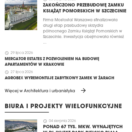
ZAKOŃCZONO PRZEBUDOWĘ ZAMKU
KSIĄŻĄT POMORSKICH W SZCZECINIE
Firma Mostostal Warszawa sfinalizowała
drugi etap przebudowy skrzydła
północnego Zamku Książąt Pomorskich w
Szczecinie. Inwestycja obejmowała również
...
schedule
29 lipca 2026
MERCATOR ESTATES Z POZWOLENIEM NA BUDOWĘ
APARTAMENTÓW W KRAKOWIE
schedule
27 lipca 2026
AGROBEX WYREMONTUJE ZABYTKOWY ZAMEK W ŻARACH
arrow_forward
Więcej w Architektura i urbanistyka
BIURA I PROJEKTY WIELOFUNKCYJNE
schedule
04 sierpnia 2026
PONAD 67 TYS. MKW. WYNAJĘTYCH