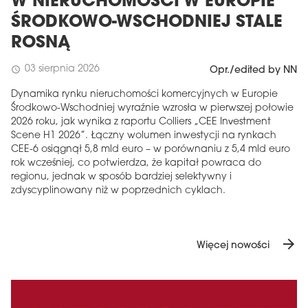
W NIERUCHOMOŚCI W EUROPIE
ŚRODKOWO-WSCHODNIEJ STALE
ROSNĄ
03 sierpnia 2026
schedule
Opr./edited by NN
Dynamika rynku nieruchomości komercyjnych w Europie
Środkowo-Wschodniej wyraźnie wzrosła w pierwszej połowie
2026 roku, jak wynika z raportu Colliers „CEE Investment
Scene H1 2026”. Łączny wolumen inwestycji na rynkach
CEE-6 osiągnął 5,8 mld euro – w porównaniu z 5,4 mld euro
rok wcześniej, co potwierdza, że ​​kapitał powraca do
regionu, jednak w sposób bardziej selektywny i
zdyscyplinowany niż w poprzednich cyklach.
arrow_forward
Więcej nowości