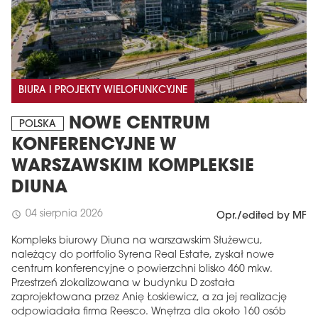
BIURA I PROJEKTY WIELOFUNKCYJNE
NOWE CENTRUM
POLSKA
KONFERENCYJNE W
WARSZAWSKIM KOMPLEKSIE
DIUNA
04 sierpnia 2026
schedule
Opr./edited by MF
Kompleks biurowy Diuna na warszawskim Służewcu,
należący do portfolio Syrena Real Estate, zyskał nowe
centrum konferencyjne o powierzchni blisko 460 mkw.
Przestrzeń zlokalizowana w budynku D została
zaprojektowana przez Anię Łoskiewicz, a za jej realizację
odpowiadała firma Reesco. Wnętrza dla około 160 osób