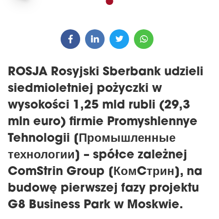
ROSJA Rosyjski Sberbank udzieli
siedmioletniej pożyczki w
wysokości 1,25 mld rubli (29,3
mln euro) firmie Promyshlennye
Tehnologii [Промышленные
технологии] – spółce zależnej
ComStrin Group [КомCтрин], na
budowę pierwszej fazy projektu
G8 Business Park w Moskwie.