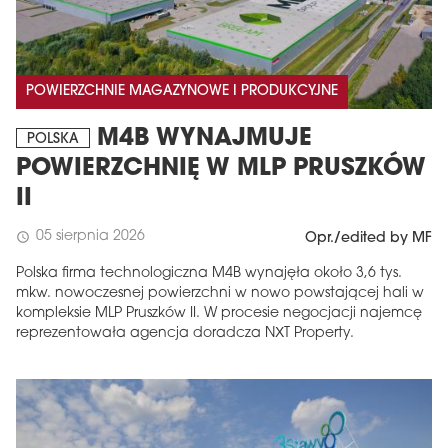
POWIERZCHNIE MAGAZYNOWE I PRODUKCYJNE
M4B WYNAJMUJE
POLSKA
POWIERZCHNIĘ W MLP PRUSZKÓW
II
05 sierpnia 2026
schedule
Opr./edited by MF
Polska firma technologiczna M4B wynajęła około 3,6 tys.
mkw. nowoczesnej powierzchni w nowo powstającej hali w
kompleksie MLP Pruszków II. W procesie negocjacji najemcę
reprezentowała agencja doradcza NXT Property.