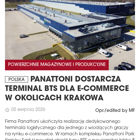
POWIERZCHNIE MAGAZYNOWE I PRODUKCYJNE
PANATTONI DOSTARCZA
POLSKA
TERMINAL BTS DLA E-COMMERCE
W OKOLICACH KRAKOWA
05 sierpnia 2026
schedule
Opr./edited by MF
Firma Panattoni ukończyła realizację dedykowanego
terminala logistycznego dla jednego z wiodących graczy
na rynku e-commerce. W ramach kompleksu Panattoni Park