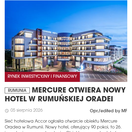
RYNEK INWESTYCYJNY I FINANSOWY
MERCURE OTWIERA NOWY
RUMUNIA
HOTEL W RUMUŃSKIEJ ORADEI
05 sierpnia 2026
schedule
Opr./edited by MF
Sieć hotelowa Accor ogłosiła otwarcie obiektu Mercure
Oradea w Rumunii. Nowy hotel, oferujący 90 pokoi, to 26.