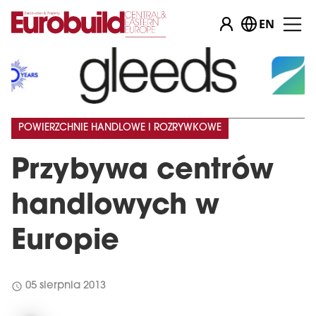
EN
…
POWIERZCHNIE HANDLOWE I ROZRYWKOWE
Przybywa centrów
handlowych w
Europie
schedule
05 sierpnia 2013