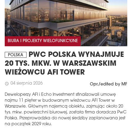
BIURA I PROJEKTY WIELOFUNKCYJNE
PWC POLSKA WYNAJMUJE
POLSKA
20 TYS. MKW. W WARSZAWSKIM
WIEŻOWCU AFI TOWER
04 sierpnia 2026
schedule
Opr./edited by MF
Deweloperzy AFI i Echo Investment sfinalizowali umowę
najmu 11 pięter w budowanym wieżowcu AFI Tower w
Warszawie. Głównym najemcą obiektu, zajmując około 20
tys. mkw. powierzchni biurowej, została firma doradcza PwC
Polska. Przeprowadzka do nowej siedziby zaplanowana jest
na początek 2029 roku.