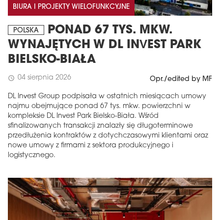
BIURA I PROJEKTY WIELOFUNKCYJNE
PONAD 67 TYS. MKW.
POLSKA
WYNAJĘTYCH W DL INVEST PARK
BIELSKO-BIAŁA
04 sierpnia 2026
schedule
Opr./edited by MF
DL Invest Group podpisała w ostatnich miesiącach umowy
najmu obejmujące ponad 67 tys. mkw. powierzchni w
kompleksie DL Invest Park Bielsko-Biała. Wśród
sfinalizowanych transakcji znalazły się długoterminowe
przedłużenia kontraktów z dotychczasowymi klientami oraz
nowe umowy z firmami z sektora produkcyjnego i
logistycznego.