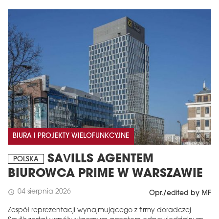
BIURA I PROJEKTY WIELOFUNKCYJNE
SAVILLS AGENTEM
POLSKA
BIUROWCA PRIME W WARSZAWIE
04 sierpnia 2026
schedule
Opr./edited by MF
Zespół reprezentacji wynajmującego z firmy doradczej