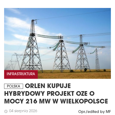
INFRASTRUKTURA
ORLEN KUPUJE
POLSKA
HYBRYDOWY PROJEKT OZE O
MOCY 216 MW W WIELKOPOLSCE
04 sierpnia 2026
schedule
Opr./edited by MF