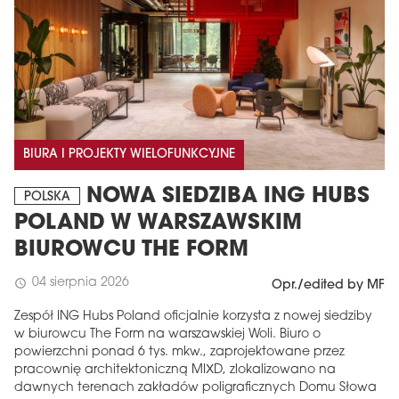
BIURA I PROJEKTY WIELOFUNKCYJNE
NOWA SIEDZIBA ING HUBS
POLSKA
POLAND W WARSZAWSKIM
BIUROWCU THE FORM
04 sierpnia 2026
schedule
Opr./edited by MF
Zespół ING Hubs Poland oficjalnie korzysta z nowej siedziby
w biurowcu The Form na warszawskiej Woli. Biuro o
powierzchni ponad 6 tys. mkw., zaprojektowane przez
pracownię architektoniczną MIXD, zlokalizowano na
dawnych terenach zakładów poligraficznych Domu Słowa