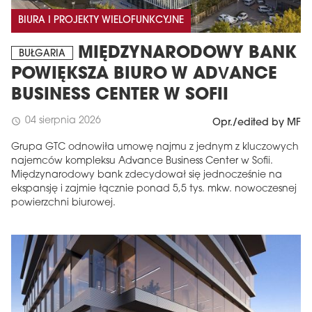
BIURA I PROJEKTY WIELOFUNKCYJNE
MIĘDZYNARODOWY BANK
BUŁGARIA
POWIĘKSZA BIURO W ADVANCE
BUSINESS CENTER W SOFII
04 sierpnia 2026
schedule
Opr./edited by MF
Grupa GTC odnowiła umowę najmu z jednym z kluczowych
najemców kompleksu Advance Business Center w Sofii.
Międzynarodowy bank zdecydował się jednocześnie na
ekspansję i zajmie łącznie ponad 5,5 tys. mkw. nowoczesnej
powierzchni biurowej.