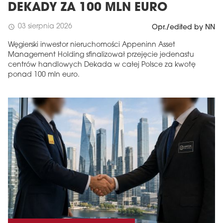
DEKADY ZA 100 MLN EURO
03 sierpnia 2026
schedule
Opr./edited by NN
Węgierski inwestor nieruchomości Appeninn Asset
Management Holding sfinalizował przejęcie jedenastu
centrów handlowych Dekada w całej Polsce za kwotę
ponad 100 mln euro.