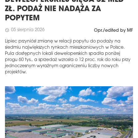
DEWELOPERSKIEJ SIĘGA 52 MLD
ZŁ. PODAŻ NIE NADĄŻA ZA
POPYTEM
05 sierpnia 2026
schedule
Opr./edited by MF
Lipiec przyniósł zmianę w relacji popytu do podaży na
siedmiu największych rynkach mieszkaniowych w Polsce.
Pula dostępnych lokali deweloperskich spadła poniżej
progu 60 tys., a sprzedaż wzrosła o 12 proc. rok do roku przy
jednoczesnym wyraźnym ograniczeniu liczby nowych
projektów.
MAGAZYN
Wydanie 6 (308)
CZERWIEC 2026
arrow_forward
Więcej w tym wydaniu
Zamów teraz!