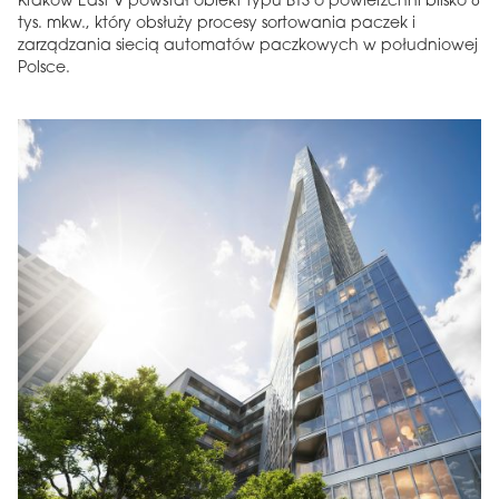
Kraków East V powstał obiekt typu BTS o powierzchni blisko 8
tys. mkw., który obsłuży procesy sortowania paczek i
zarządzania siecią automatów paczkowych w południowej
Polsce.