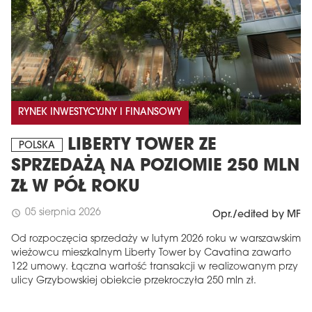
RYNEK INWESTYCYJNY I FINANSOWY
LIBERTY TOWER ZE
POLSKA
SPRZEDAŻĄ NA POZIOMIE 250 MLN
ZŁ W PÓŁ ROKU
05 sierpnia 2026
schedule
Opr./edited by MF
Od rozpoczęcia sprzedaży w lutym 2026 roku w warszawskim
wieżowcu mieszkalnym Liberty Tower by Cavatina zawarto
122 umowy. Łączna wartość transakcji w realizowanym przy
ulicy Grzybowskiej obiekcie przekroczyła 250 mln zł.