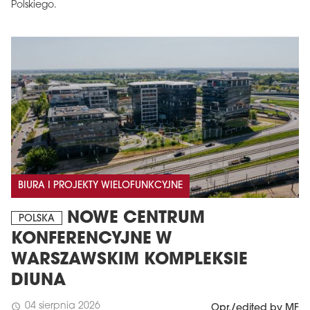
Polskiego.
BIURA I PROJEKTY WIELOFUNKCYJNE
NOWE CENTRUM
POLSKA
KONFERENCYJNE W
WARSZAWSKIM KOMPLEKSIE
DIUNA
04 sierpnia 2026
schedule
Opr./edited by MF