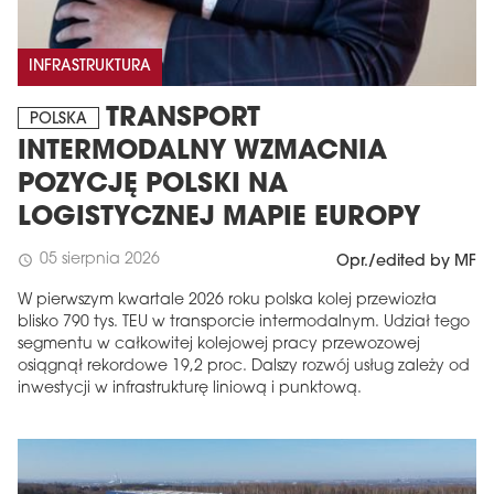
INFRASTRUKTURA
TRANSPORT
POLSKA
INTERMODALNY WZMACNIA
POZYCJĘ POLSKI NA
LOGISTYCZNEJ MAPIE EUROPY
05 sierpnia 2026
schedule
Opr./edited by MF
W pierwszym kwartale 2026 roku polska kolej przewiozła
blisko 790 tys. TEU w transporcie intermodalnym. Udział tego
segmentu w całkowitej kolejowej pracy przewozowej
osiągnął rekordowe 19,2 proc. Dalszy rozwój usług zależy od
inwestycji w infrastrukturę liniową i punktową.