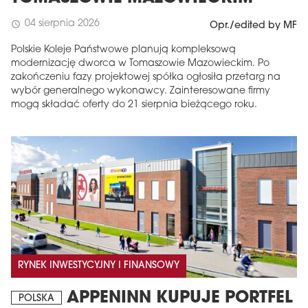
04 sierpnia 2026
schedule
Opr./edited by MF
Polskie Koleje Państwowe planują kompleksową
modernizację dworca w Tomaszowie Mazowieckim. Po
zakończeniu fazy projektowej spółka ogłosiła przetarg na
wybór generalnego wykonawcy. Zainteresowane firmy
mogą składać oferty do 21 sierpnia bieżącego roku.
RYNEK INWESTYCYJNY I FINANSOWY
APPENINN KUPUJE PORTFEL
POLSKA