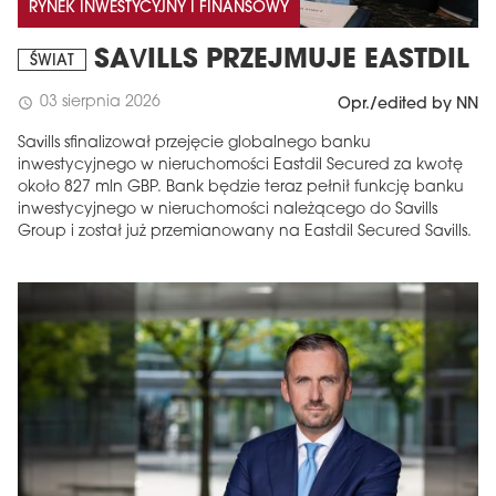
RYNEK INWESTYCYJNY I FINANSOWY
SAVILLS PRZEJMUJE EASTDIL
ŚWIAT
03 sierpnia 2026
schedule
Opr./edited by NN
Savills sfinalizował przejęcie globalnego banku
inwestycyjnego w nieruchomości Eastdil Secured za kwotę
około 827 mln GBP. Bank będzie teraz pełnił funkcję banku
inwestycyjnego w nieruchomości należącego do Savills
Group i został już przemianowany na Eastdil Secured Savills.