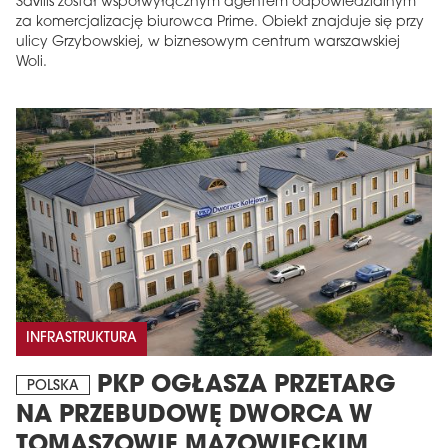
Savills został współwyłącznym agentem odpowiedzialnym
za komercjalizację biurowca Prime. Obiekt znajduje się przy
ulicy Grzybowskiej, w biznesowym centrum warszawskiej
Woli.
INFRASTRUKTURA
PKP OGŁASZA PRZETARG
POLSKA
NA PRZEBUDOWĘ DWORCA W
TOMASZOWIE MAZOWIECKIM