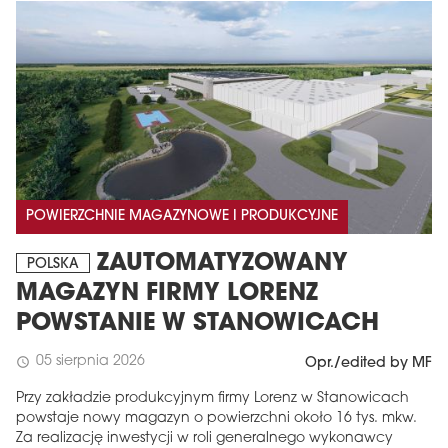
POWIERZCHNIE MAGAZYNOWE I PRODUKCYJNE
ZAUTOMATYZOWANY
POLSKA
MAGAZYN FIRMY LORENZ
POWSTANIE W STANOWICACH
05 sierpnia 2026
schedule
Opr./edited by MF
Przy zakładzie produkcyjnym firmy Lorenz w Stanowicach
powstaje nowy magazyn o powierzchni około 16 tys. mkw.
Za realizację inwestycji w roli generalnego wykonawcy