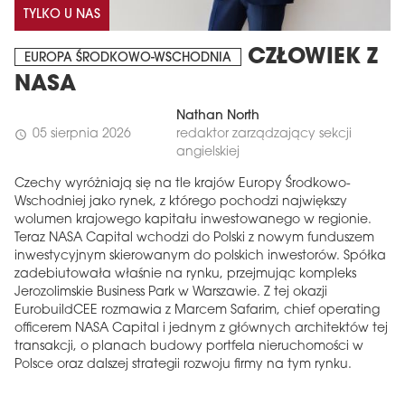
TYLKO U NAS
CZŁOWIEK Z
EUROPA ŚRODKOWO-WSCHODNIA
NASA
Nathan North
05 sierpnia 2026
redaktor zarządzający sekcji
schedule
angielskiej
Czechy wyróżniają się na tle krajów Europy Środkowo-
Wschodniej jako rynek, z którego pochodzi największy
wolumen krajowego kapitału inwestowanego w regionie.
Teraz NASA Capital wchodzi do Polski z nowym funduszem
inwestycyjnym skierowanym do polskich inwestorów. Spółka
zadebiutowała właśnie na rynku, przejmując kompleks
Jerozolimskie Business Park w Warszawie. Z tej okazji
EurobuildCEE rozmawia z Marcem Safarim, chief operating
officerem NASA Capital i jednym z głównych architektów tej
transakcji, o planach budowy portfela nieruchomości w
Polsce oraz dalszej strategii rozwoju firmy na tym rynku.