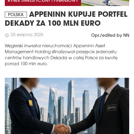
RYNEK INWESTYCYJNY I FINANSOWY
APPENINN KUPUJE PORTFEL
POLSKA
DEKADY ZA 100 MLN EURO
03 sierpnia 2026
schedule
Opr./edited by NN
Węgierski inwestor nieruchomości Appeninn Asset
Management Holding sfinalizował przejęcie jedenastu
centrów handlowych Dekada w całej Polsce za kwotę
ponad 100 mln euro.