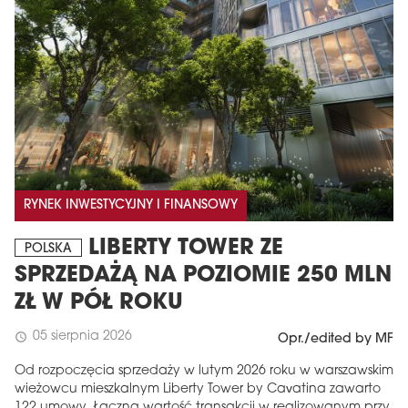
RYNEK INWESTYCYJNY I FINANSOWY
LIBERTY TOWER ZE
POLSKA
SPRZEDAŻĄ NA POZIOMIE 250 MLN
ZŁ W PÓŁ ROKU
05 sierpnia 2026
schedule
Opr./edited by MF
Od rozpoczęcia sprzedaży w lutym 2026 roku w warszawskim
wieżowcu mieszkalnym Liberty Tower by Cavatina zawarto
122 umowy. Łączna wartość transakcji w realizowanym przy