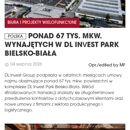
BIURA I PROJEKTY WIELOFUNKCYJNE
PONAD 67 TYS. MKW.
POLSKA
WYNAJĘTYCH W DL INVEST PARK
BIELSKO-BIAŁA
04 sierpnia 2026
schedule
Opr./edited by MF
DL Invest Group podpisała w ostatnich miesiącach umowy
najmu obejmujące ponad 67 tys. mkw. powierzchni w
kompleksie DL Invest Park Bielsko-Biała. Wśród
sfinalizowanych transakcji znalazły się długoterminowe
przedłużenia kontraktów z dotychczasowymi klientami oraz
nowe umowy z firmami z sektora produkcyjnego i
logistycznego.