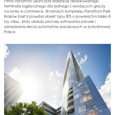
Firma Panattoni ukończyła realizację dedykowanego
terminala logistycznego dla jednego z wiodących graczy
na rynku e-commerce. W ramach kompleksu Panattoni Park
Kraków East V powstał obiekt typu BTS o powierzchni blisko 8
tys. mkw., który obsłuży procesy sortowania paczek i
zarządzania siecią automatów paczkowych w południowej
Polsce.