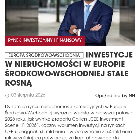
RYNEK INWESTYCYJNY I FINANSOWY
INWESTYCJE
EUROPA ŚRODKOWO-WSCHODNIA
W NIERUCHOMOŚCI W EUROPIE
ŚRODKOWO-WSCHODNIEJ STALE
ROSNĄ
03 sierpnia 2026
schedule
Opr./edited by NN
Dynamika rynku nieruchomości komercyjnych w Europie
Środkowo-Wschodniej wyraźnie wzrosła w pierwszej połowie
2026 roku, jak wynika z raportu Colliers „CEE Investment
Scene H1 2026”. Łączny wolumen inwestycji na rynkach
CEE-6 osiągnął 5,8 mld euro – w porównaniu z 5,4 mld euro
rok wcześniej, co potwierdza, że ​​kapitał powraca do