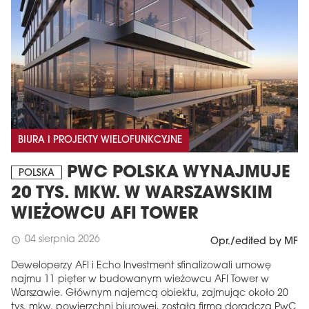
BIURA I PROJEKTY WIELOFUNKCYJNE
PWC POLSKA WYNAJMUJE
POLSKA
20 TYS. MKW. W WARSZAWSKIM
WIEŻOWCU AFI TOWER
04 sierpnia 2026
schedule
Opr./edited by MF
Deweloperzy AFI i Echo Investment sfinalizowali umowę
najmu 11 pięter w budowanym wieżowcu AFI Tower w
Warszawie. Głównym najemcą obiektu, zajmując około 20
tys. mkw. powierzchni biurowej, została firma doradcza PwC