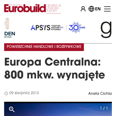
EN
POWIERZCHNIE HANDLOWE I ROZRYWKOWE
Europa Centralna:
800 mkw. wynajęte
schedule
09 sierpnia 2013
Aneta Cichla
1 / 1