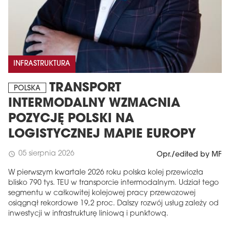
INFRASTRUKTURA
TRANSPORT
POLSKA
INTERMODALNY WZMACNIA
POZYCJĘ POLSKI NA
LOGISTYCZNEJ MAPIE EUROPY
05 sierpnia 2026
schedule
Opr./edited by MF
W pierwszym kwartale 2026 roku polska kolej przewiozła
blisko 790 tys. TEU w transporcie intermodalnym. Udział tego
segmentu w całkowitej kolejowej pracy przewozowej
osiągnął rekordowe 19,2 proc. Dalszy rozwój usług zależy od
inwestycji w infrastrukturę liniową i punktową.