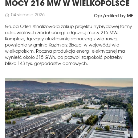
MOCY 216 MW W WIELKOPOLSCE
04 sierpnia 2026
schedule
Opr./edited by MF
Grupa Orlen sfinalizowała zakup projektu hybrydowej farmy
odnawialnych źródeł energii o łącznej mocy 216 MW.
Kompleks, łączący elektrownię słoneczną z wiatrową,
powstanie w gminie Kazimierz Biskupi w województwie
wielkopolskim. Roczna produkcja energii elektrycznej ma
wynieść około 315 GWh, co pozwoli zaspokoić potrzeby
blisko 143 tys. gospodarstw domowych.