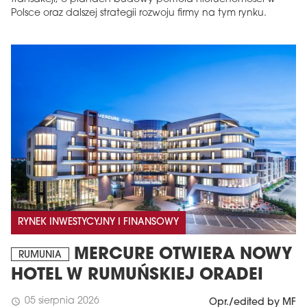
Polsce oraz dalszej strategii rozwoju firmy na tym rynku.
RYNEK INWESTYCYJNY I FINANSOWY
MERCURE OTWIERA NOWY
RUMUNIA
HOTEL W RUMUŃSKIEJ ORADEI
05 sierpnia 2026
schedule
Opr./edited by MF