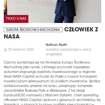
TYLKO U NAS
CZŁOWIEK Z
EUROPA ŚRODKOWO-WSCHODNIA
NASA
Nathan North
05 sierpnia 2026
redaktor zarządzający sekcji
schedule
angielskiej
Czechy wyróżniają się na tle krajów Europy Środkowo-
Wschodniej jako rynek, z którego pochodzi największy
wolumen krajowego kapitału inwestowanego w regionie.
Teraz NASA Capital wchodzi do Polski z nowym funduszem
inwestycyjnym skierowanym do polskich inwestorów. Spółka
zadebiutowała właśnie na rynku, przejmując kompleks
Jerozolimskie Business Park w Warszawie. Z tej okazji
EurobuildCEE rozmawia z Marcem Safarim, chief operating
officerem NASA Capital i jednym z głównych architektów tej
transakcji, o planach budowy portfela nieruchomości w