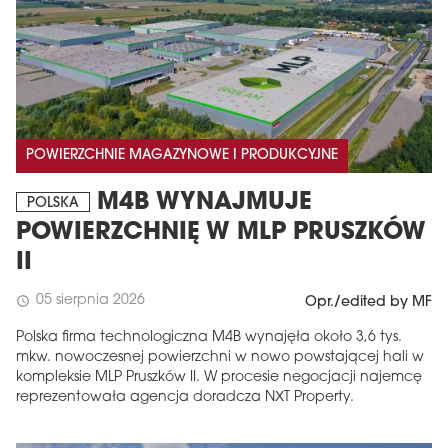
POWIERZCHNIE MAGAZYNOWE I PRODUKCYJNE
M4B WYNAJMUJE
POLSKA
POWIERZCHNIĘ W MLP PRUSZKÓW
II
05 sierpnia 2026
schedule
Opr./edited by MF
Polska firma technologiczna M4B wynajęła około 3,6 tys.
mkw. nowoczesnej powierzchni w nowo powstającej hali w
kompleksie MLP Pruszków II. W procesie negocjacji najemcę
reprezentowała agencja doradcza NXT Property.