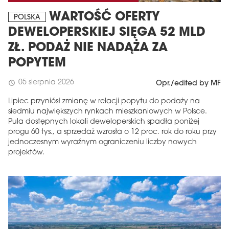
WARTOŚĆ OFERTY
POLSKA
DEWELOPERSKIEJ SIĘGA 52 MLD
ZŁ. PODAŻ NIE NADĄŻA ZA
POPYTEM
05 sierpnia 2026
schedule
Opr./edited by MF
Lipiec przyniósł zmianę w relacji popytu do podaży na
siedmiu największych rynkach mieszkaniowych w Polsce.
Pula dostępnych lokali deweloperskich spadła poniżej
progu 60 tys., a sprzedaż wzrosła o 12 proc. rok do roku przy
jednoczesnym wyraźnym ograniczeniu liczby nowych
projektów.