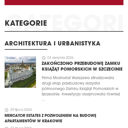
KATEGORIE
ARCHITEKTURA I URBANISTYKA
schedule
03 sierpnia 2026
ZAKOŃCZONO PRZEBUDOWĘ ZAMKU
KSIĄŻĄT POMORSKICH W SZCZECINIE
Firma Mostostal Warszawa sfinalizowała
drugi etap przebudowy skrzydła
północnego Zamku Książąt Pomorskich w
Szczecinie. Inwestycja obejmowała również
...
schedule
29 lipca 2026
MERCATOR ESTATES Z POZWOLENIEM NA BUDOWĘ
APARTAMENTÓW W KRAKOWIE