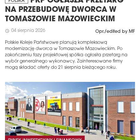
PKP OGŁASZA PRZETARG
POLSKA
NA PRZEBUDOWĘ DWORCA W
TOMASZOWIE MAZOWIECKIM
04 sierpnia 2026
schedule
Opr./edited by MF
Polskie Koleje Państwowe planują kompleksową
modernizację dworca w Tomaszowie Mazowieckim. Po
zakończeniu fazy projektowej spółka ogłosiła przetarg na
wybór generalnego wykonawcy. Zainteresowane firmy
mogą składać oferty do 21 sierpnia bieżącego roku.