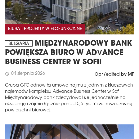
BIURA I PROJEKTY WIELOFUNKCYJNE
MIĘDZYNARODOWY BANK
BUŁGARIA
POWIĘKSZA BIURO W ADVANCE
BUSINESS CENTER W SOFII
04 sierpnia 2026
schedule
Opr./edited by MF
Grupa GTC odnowiła umowę najmu z jednym z kluczowych
najemców kompleksu Advance Business Center w Sofii.
Międzynarodowy bank zdecydował się jednocześnie na
ekspansję i zajmie łącznie ponad 5,5 tys. mkw. nowoczesnej
powierzchni biurowej.