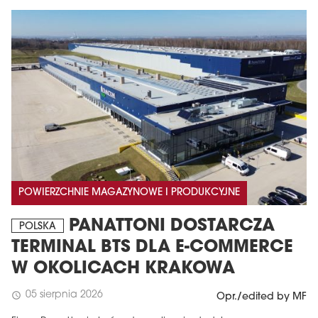
POWIERZCHNIE MAGAZYNOWE I PRODUKCYJNE
PANATTONI DOSTARCZA
POLSKA
TERMINAL BTS DLA E-COMMERCE
W OKOLICACH KRAKOWA
05 sierpnia 2026
schedule
Opr./edited by MF