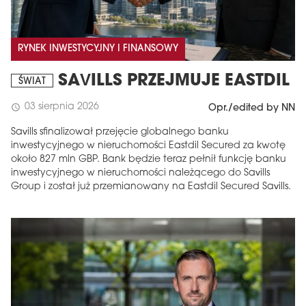
RYNEK INWESTYCYJNY I FINANSOWY
SAVILLS PRZEJMUJE EASTDIL
ŚWIAT
03 sierpnia 2026
schedule
Opr./edited by NN
Savills sfinalizował przejęcie globalnego banku
inwestycyjnego w nieruchomości Eastdil Secured za kwotę
około 827 mln GBP. Bank będzie teraz pełnił funkcję banku
inwestycyjnego w nieruchomości należącego do Savills
Group i został już przemianowany na Eastdil Secured Savills.