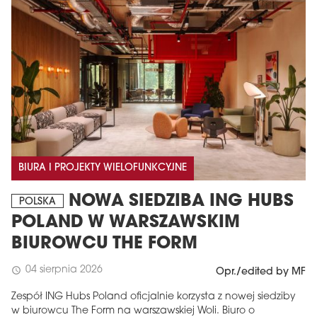
BIURA I PROJEKTY WIELOFUNKCYJNE
NOWA SIEDZIBA ING HUBS
POLSKA
POLAND W WARSZAWSKIM
BIUROWCU THE FORM
04 sierpnia 2026
schedule
Opr./edited by MF
Zespół ING Hubs Poland oficjalnie korzysta z nowej siedziby
w biurowcu The Form na warszawskiej Woli. Biuro o