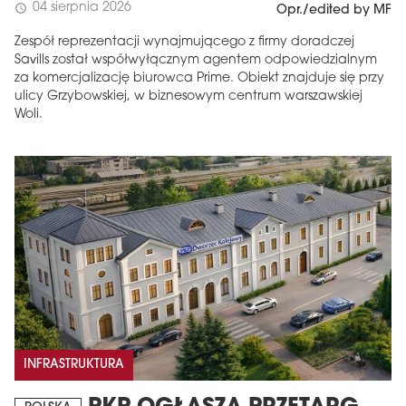
04 sierpnia 2026
schedule
Opr./edited by MF
Zespół reprezentacji wynajmującego z firmy doradczej
Savills został współwyłącznym agentem odpowiedzialnym
za komercjalizację biurowca Prime. Obiekt znajduje się przy
ulicy Grzybowskiej, w biznesowym centrum warszawskiej
Woli.
INFRASTRUKTURA