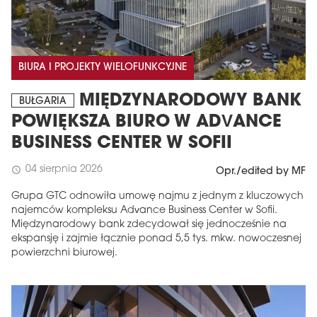
BIURA I PROJEKTY WIELOFUNKCYJNE
MIĘDZYNARODOWY BANK
BUŁGARIA
POWIĘKSZA BIURO W ADVANCE
BUSINESS CENTER W SOFII
04 sierpnia 2026
schedule
Opr./edited by MF
Grupa GTC odnowiła umowę najmu z jednym z kluczowych
najemców kompleksu Advance Business Center w Sofii.
Międzynarodowy bank zdecydował się jednocześnie na
ekspansję i zajmie łącznie ponad 5,5 tys. mkw. nowoczesnej
powierzchni biurowej.