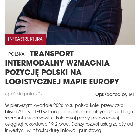
INFRASTRUKTURA
TRANSPORT
POLSKA
INTERMODALNY WZMACNIA
POZYCJĘ POLSKI NA
LOGISTYCZNEJ MAPIE EUROPY
05 sierpnia 2026
schedule
Opr./edited by MF
W pierwszym kwartale 2026 roku polska kolej przewiozła
blisko 790 tys. TEU w transporcie intermodalnym. Udział tego
segmentu w całkowitej kolejowej pracy przewozowej
osiągnął rekordowe 19,2 proc. Dalszy rozwój usług zależy od
inwestycji w infrastrukturę liniową i punktową.