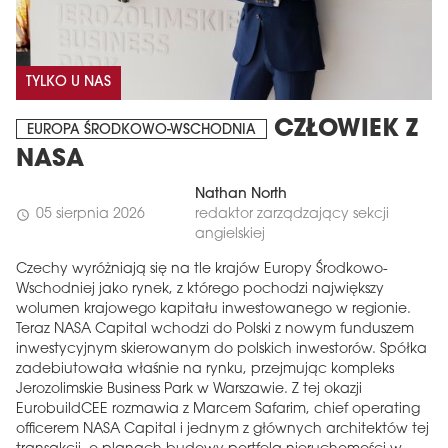
TYLKO U NAS
CZŁOWIEK Z
EUROPA ŚRODKOWO-WSCHODNIA
NASA
Nathan North
05 sierpnia 2026
redaktor zarządzający sekcji
schedule
angielskiej
Czechy wyróżniają się na tle krajów Europy Środkowo-
Wschodniej jako rynek, z którego pochodzi największy
wolumen krajowego kapitału inwestowanego w regionie.
Teraz NASA Capital wchodzi do Polski z nowym funduszem
inwestycyjnym skierowanym do polskich inwestorów. Spółka
zadebiutowała właśnie na rynku, przejmując kompleks
Jerozolimskie Business Park w Warszawie. Z tej okazji
EurobuildCEE rozmawia z Marcem Safarim, chief operating
officerem NASA Capital i jednym z głównych architektów tej