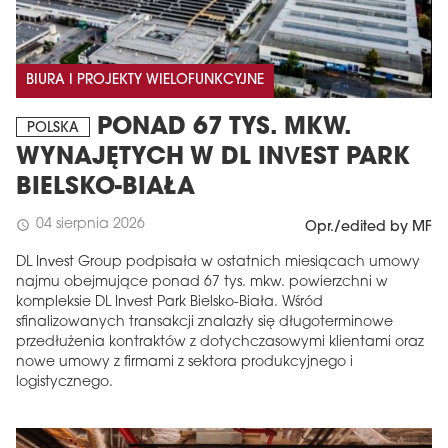
BIURA I PROJEKTY WIELOFUNKCYJNE
PONAD 67 TYS. MKW.
POLSKA
WYNAJĘTYCH W DL INVEST PARK
BIELSKO-BIAŁA
04 sierpnia 2026
schedule
Opr./edited by MF
DL Invest Group podpisała w ostatnich miesiącach umowy
najmu obejmujące ponad 67 tys. mkw. powierzchni w
kompleksie DL Invest Park Bielsko-Biała. Wśród
sfinalizowanych transakcji znalazły się długoterminowe
przedłużenia kontraktów z dotychczasowymi klientami oraz
nowe umowy z firmami z sektora produkcyjnego i
logistycznego.