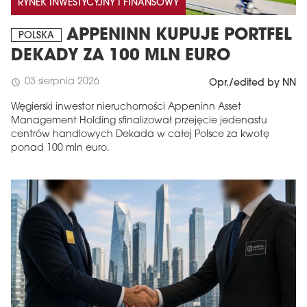
RYNEK INWESTYCYJNY I FINANSOWY
APPENINN KUPUJE PORTFEL
POLSKA
DEKADY ZA 100 MLN EURO
03 sierpnia 2026
schedule
Opr./edited by NN
Węgierski inwestor nieruchomości Appeninn Asset
Management Holding sfinalizował przejęcie jedenastu
centrów handlowych Dekada w całej Polsce za kwotę
ponad 100 mln euro.