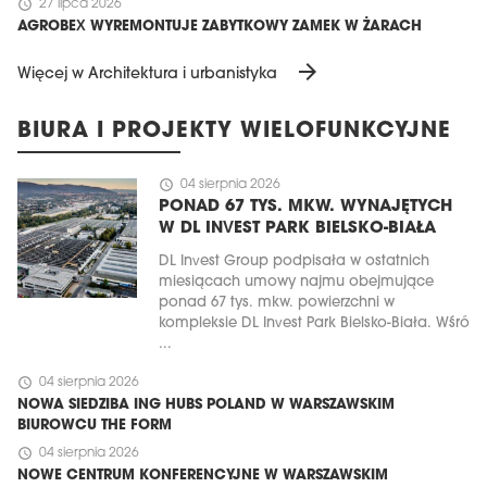
schedule
27 lipca 2026
AGROBEX WYREMONTUJE ZABYTKOWY ZAMEK W ŻARACH
arrow_forward
Więcej w Architektura i urbanistyka
BIURA I PROJEKTY WIELOFUNKCYJNE
schedule
04 sierpnia 2026
PONAD 67 TYS. MKW. WYNAJĘTYCH
W DL INVEST PARK BIELSKO-BIAŁA
DL Invest Group podpisała w ostatnich
miesiącach umowy najmu obejmujące
ponad 67 tys. mkw. powierzchni w
kompleksie DL Invest Park Bielsko-Biała. Wśró
...
schedule
04 sierpnia 2026
NOWA SIEDZIBA ING HUBS POLAND W WARSZAWSKIM
BIUROWCU THE FORM
schedule
04 sierpnia 2026
NOWE CENTRUM KONFERENCYJNE W WARSZAWSKIM