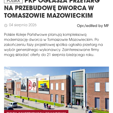
PKP OGŁASZA PRZETARG
POLSKA
NA PRZEBUDOWĘ DWORCA W
TOMASZOWIE MAZOWIECKIM
04 sierpnia 2026
schedule
Opr./edited by MF
Polskie Koleje Państwowe planują kompleksową
modernizację dworca w Tomaszowie Mazowieckim. Po
zakończeniu fazy projektowej spółka ogłosiła przetarg na
wybór generalnego wykonawcy. Zainteresowane firmy
mogą składać oferty do 21 sierpnia bieżącego roku.