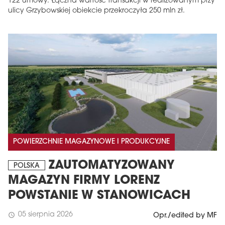
122 umowy. Łączna wartość transakcji w realizowanym przy
ulicy Grzybowskiej obiekcie przekroczyła 250 mln zł.
POWIERZCHNIE MAGAZYNOWE I PRODUKCYJNE
ZAUTOMATYZOWANY
POLSKA
MAGAZYN FIRMY LORENZ
POWSTANIE W STANOWICACH
05 sierpnia 2026
schedule
Opr./edited by MF