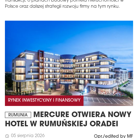
transakcji, o planach budowy portfela nieruchomości w
Polsce oraz dalszej strategii rozwoju firmy na tym rynku.
RYNEK INWESTYCYJNY I FINANSOWY
MERCURE OTWIERA NOWY
RUMUNIA
HOTEL W RUMUŃSKIEJ ORADEI
05 sierpnia 2026
schedule
Opr./edited by MF