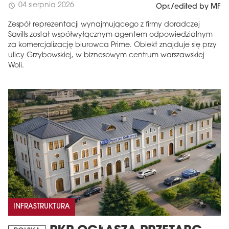
04 sierpnia 2026
schedule
Opr./edited by MF
Zespół reprezentacji wynajmującego z firmy doradczej
Savills został współwyłącznym agentem odpowiedzialnym
za komercjalizację biurowca Prime. Obiekt znajduje się przy
ulicy Grzybowskiej, w biznesowym centrum warszawskiej
Woli.
INFRASTRUKTURA