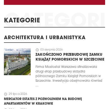
KATEGORIE
ARCHITEKTURA I URBANISTYKA
schedule
03 sierpnia 2026
ZAKOŃCZONO PRZEBUDOWĘ ZAMKU
KSIĄŻĄT POMORSKICH W SZCZECINIE
Firma Mostostal Warszawa sfinalizowała
drugi etap przebudowy skrzydła
północnego Zamku Książąt Pomorskich w
Szczecinie. Inwestycja obejmowała również
...
schedule
29 lipca 2026
MERCATOR ESTATES Z POZWOLENIEM NA BUDOWĘ
APARTAMENTÓW W KRAKOWIE