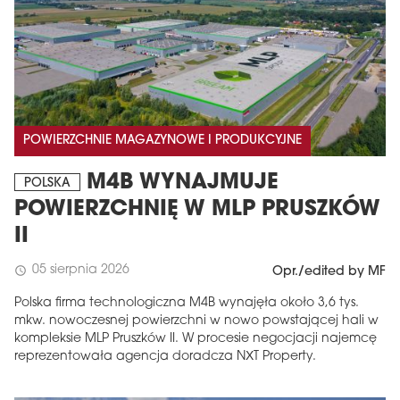
POWIERZCHNIE MAGAZYNOWE I PRODUKCYJNE
M4B WYNAJMUJE
POLSKA
POWIERZCHNIĘ W MLP PRUSZKÓW
II
05 sierpnia 2026
schedule
Opr./edited by MF
Polska firma technologiczna M4B wynajęła około 3,6 tys.
mkw. nowoczesnej powierzchni w nowo powstającej hali w
kompleksie MLP Pruszków II. W procesie negocjacji najemcę
reprezentowała agencja doradcza NXT Property.