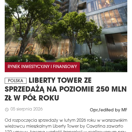
RYNEK INWESTYCYJNY I FINANSOWY
LIBERTY TOWER ZE
POLSKA
SPRZEDAŻĄ NA POZIOMIE 250 MLN
ZŁ W PÓŁ ROKU
05 sierpnia 2026
schedule
Opr./edited by MF
Od rozpoczęcia sprzedaży w lutym 2026 roku w warszawskim
wieżowcu mieszkalnym Liberty Tower by Cavatina zawarto