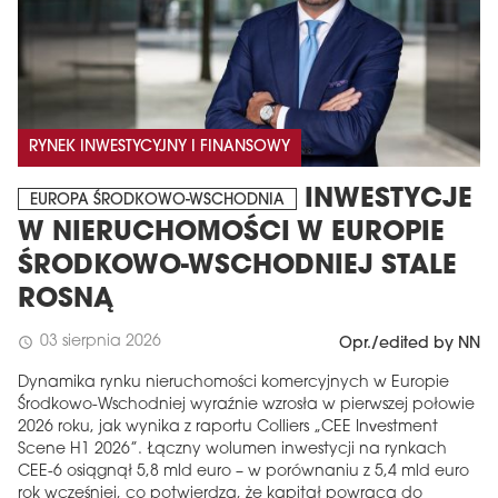
RYNEK INWESTYCYJNY I FINANSOWY
INWESTYCJE
EUROPA ŚRODKOWO-WSCHODNIA
W NIERUCHOMOŚCI W EUROPIE
ŚRODKOWO-WSCHODNIEJ STALE
ROSNĄ
03 sierpnia 2026
schedule
Opr./edited by NN
Dynamika rynku nieruchomości komercyjnych w Europie
Środkowo-Wschodniej wyraźnie wzrosła w pierwszej połowie
2026 roku, jak wynika z raportu Colliers „CEE Investment
Scene H1 2026”. Łączny wolumen inwestycji na rynkach
CEE-6 osiągnął 5,8 mld euro – w porównaniu z 5,4 mld euro
rok wcześniej, co potwierdza, że ​​kapitał powraca do