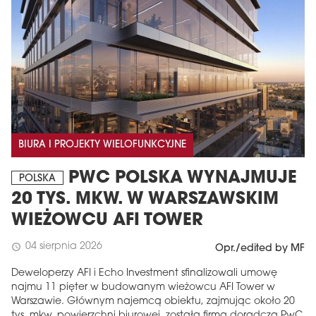
BIURA I PROJEKTY WIELOFUNKCYJNE
PWC POLSKA WYNAJMUJE
POLSKA
20 TYS. MKW. W WARSZAWSKIM
WIEŻOWCU AFI TOWER
04 sierpnia 2026
schedule
Opr./edited by MF
Deweloperzy AFI i Echo Investment sfinalizowali umowę
najmu 11 pięter w budowanym wieżowcu AFI Tower w
Warszawie. Głównym najemcą obiektu, zajmując około 20
tys. mkw. powierzchni biurowej, została firma doradcza PwC