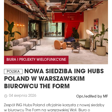
BIURA I PROJEKTY WIELOFUNKCYJNE
NOWA SIEDZIBA ING HUBS
POLSKA
POLAND W WARSZAWSKIM
BIUROWCU THE FORM
04 sierpnia 2026
schedule
Opr./edited by MF
Zespół ING Hubs Poland oficjalnie korzysta z nowej siedziby
w biurowcu The Form na warszawskiej Woli. Biuro o