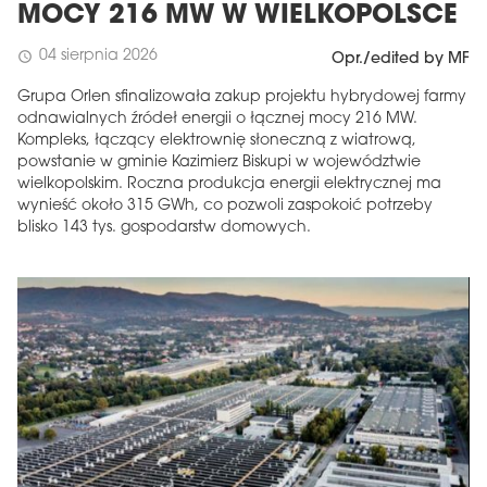
MOCY 216 MW W WIELKOPOLSCE
04 sierpnia 2026
schedule
Opr./edited by MF
Grupa Orlen sfinalizowała zakup projektu hybrydowej farmy
odnawialnych źródeł energii o łącznej mocy 216 MW.
Kompleks, łączący elektrownię słoneczną z wiatrową,
powstanie w gminie Kazimierz Biskupi w województwie
wielkopolskim. Roczna produkcja energii elektrycznej ma
wynieść około 315 GWh, co pozwoli zaspokoić potrzeby
blisko 143 tys. gospodarstw domowych.