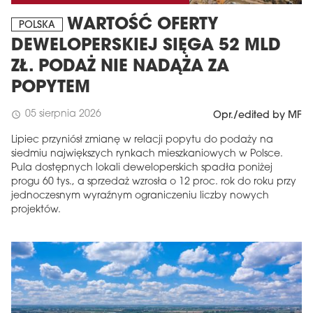
WARTOŚĆ OFERTY
POLSKA
DEWELOPERSKIEJ SIĘGA 52 MLD
ZŁ. PODAŻ NIE NADĄŻA ZA
POPYTEM
05 sierpnia 2026
schedule
Opr./edited by MF
Lipiec przyniósł zmianę w relacji popytu do podaży na
siedmiu największych rynkach mieszkaniowych w Polsce.
Pula dostępnych lokali deweloperskich spadła poniżej
progu 60 tys., a sprzedaż wzrosła o 12 proc. rok do roku przy
jednoczesnym wyraźnym ograniczeniu liczby nowych
projektów.