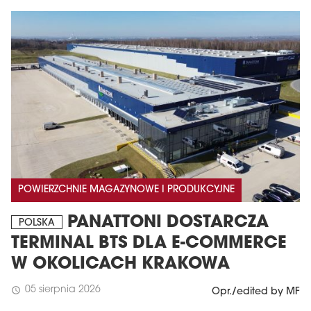
POWIERZCHNIE MAGAZYNOWE I PRODUKCYJNE
PANATTONI DOSTARCZA
POLSKA
TERMINAL BTS DLA E-COMMERCE
W OKOLICACH KRAKOWA
05 sierpnia 2026
schedule
Opr./edited by MF