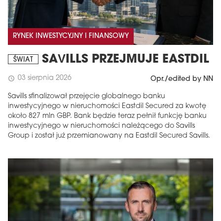
RYNEK INWESTYCYJNY I FINANSOWY
SAVILLS PRZEJMUJE EASTDIL
ŚWIAT
03 sierpnia 2026
schedule
Opr./edited by NN
Savills sfinalizował przejęcie globalnego banku
inwestycyjnego w nieruchomości Eastdil Secured za kwotę
około 827 mln GBP. Bank będzie teraz pełnił funkcję banku
inwestycyjnego w nieruchomości należącego do Savills
Group i został już przemianowany na Eastdil Secured Savills.