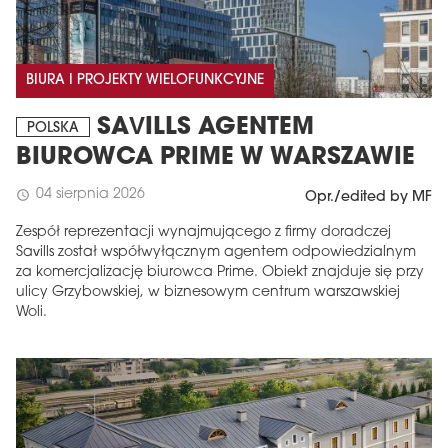
BIURA I PROJEKTY WIELOFUNKCYJNE
SAVILLS AGENTEM
POLSKA
BIUROWCA PRIME W WARSZAWIE
04 sierpnia 2026
schedule
Opr./edited by MF
Zespół reprezentacji wynajmującego z firmy doradczej
Savills został współwyłącznym agentem odpowiedzialnym
za komercjalizację biurowca Prime. Obiekt znajduje się przy
ulicy Grzybowskiej, w biznesowym centrum warszawskiej
Woli.