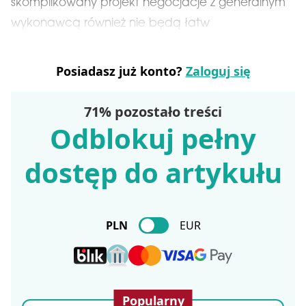
skomplikowany projekt negocjacje z generalnym
wykonawcą również nie będą łatw
Posiadasz już konto?
Zaloguj się
71% pozostało treści
Odblokuj pełny
dostęp do artykułu
PLN
EUR
Popularny