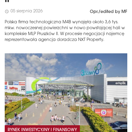
II
05 sierpnia 2026
schedule
Opr./edited by MF
Polska firma technologiczna M4B wynajęła około 3,6 tys.
mkw. nowoczesnej powierzchni w nowo powstającej hali w
kompleksie MLP Pruszków II. W procesie negocjacji najemcę
reprezentowała agencja doradcza NXT Property.
RYNEK INWESTYCYJNY I FINANSOWY