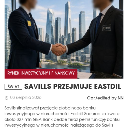
RYNEK INWESTYCYJNY I FINANSOWY
SAVILLS PRZEJMUJE EASTDIL
ŚWIAT
03 sierpnia 2026
schedule
Opr./edited by NN
Savills sfinalizował przejęcie globalnego banku
inwestycyjnego w nieruchomości Eastdil Secured za kwotę
około 827 mln GBP. Bank będzie teraz pełnił funkcję banku
inwestycyjnego w nieruchomości należącego do Savills