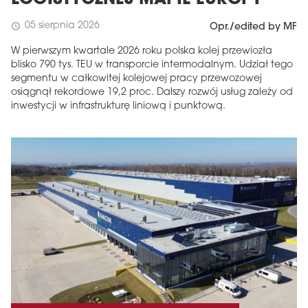
LOGISTYCZNEJ MAPIE EUROPY
05 sierpnia 2026
schedule
Opr./edited by MF
W pierwszym kwartale 2026 roku polska kolej przewiozła
blisko 790 tys. TEU w transporcie intermodalnym. Udział tego
segmentu w całkowitej kolejowej pracy przewozowej
osiągnął rekordowe 19,2 proc. Dalszy rozwój usług zależy od
inwestycji w infrastrukturę liniową i punktową.