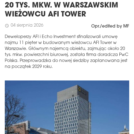
20 TYS. MKW. W WARSZAWSKIM
WIEŻOWCU AFI TOWER
04 sierpnia 2026
schedule
Opr./edited by MF
Deweloperzy AFI i Echo Investment sfinalizowali umowę
najmu 11 pięter w budowanym wieżowcu AFI Tower w
Warszawie. Głównym najemcą obiektu, zajmując około 20
tys. mkw. powierzchni biurowej, została firma doradcza PwC
Polska. Przeprowadzka do nowej siedziby zaplanowana jest
na początek 2029 roku.