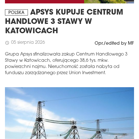
APSYS KUPUJE CENTRUM
POLSKA
HANDLOWE 3 STAWY W
KATOWICACH
05 sierpnia 2026
schedule
Opr./edited by MF
Grupa Apsys sfinalizowała zakup Centrum Handlowego 3
Stawy w Katowicach, oferującego 38,6 tys. mkw.
powierzchni najmu. Nieruchomość została nabyta od
funduszu zarządzanego przez Union Investment.