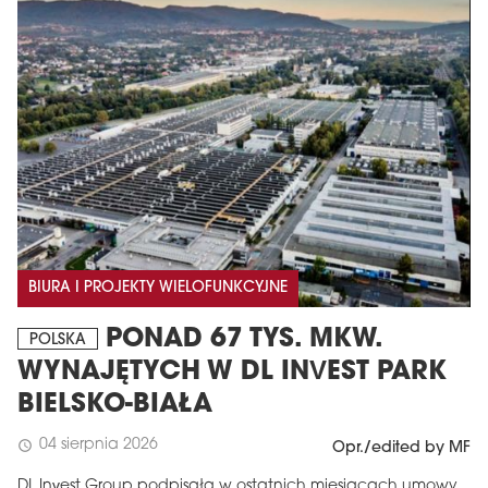
BIURA I PROJEKTY WIELOFUNKCYJNE
PONAD 67 TYS. MKW.
POLSKA
WYNAJĘTYCH W DL INVEST PARK
BIELSKO-BIAŁA
04 sierpnia 2026
schedule
Opr./edited by MF
DL Invest Group podpisała w ostatnich miesiącach umowy