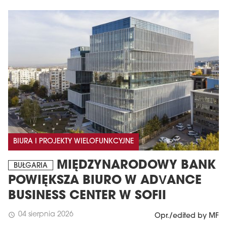
BIURA I PROJEKTY WIELOFUNKCYJNE
MIĘDZYNARODOWY BANK
BUŁGARIA
POWIĘKSZA BIURO W ADVANCE
BUSINESS CENTER W SOFII
04 sierpnia 2026
schedule
Opr./edited by MF