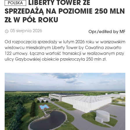
LIBERTY TOWER ZE
POLSKA
SPRZEDAŻĄ NA POZIOMIE 250 MLN
ZŁ W PÓŁ ROKU
05 sierpnia 2026
schedule
Opr./edited by MF
Od rozpoczęcia sprzedaży w lutym 2026 roku w warszawskim
wieżowcu mieszkalnym Liberty Tower by Cavatina zawarto
122 umowy. Łączna wartość transakcji w realizowanym przy
ulicy Grzybowskiej obiekcie przekroczyła 250 mln zł.