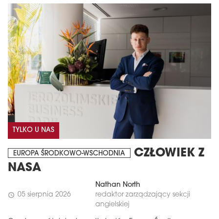
TYLKO U NAS
CZŁOWIEK Z
EUROPA ŚRODKOWO-WSCHODNIA
NASA
Nathan North
05 sierpnia 2026
redaktor zarządzający sekcji
schedule
angielskiej