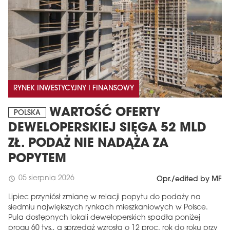
RYNEK INWESTYCYJNY I FINANSOWY
WARTOŚĆ OFERTY
POLSKA
MAGAZYN
DEWELOPERSKIEJ SIĘGA 52 MLD
ZŁ. PODAŻ NIE NADĄŻA ZA
Wydanie 6 (308)
POPYTEM
CZERWIEC 2026
arrow_forward
Więcej w tym wydaniu
05 sierpnia 2026
schedule
Opr./edited by MF
Zamów teraz!
Lipiec przyniósł zmianę w relacji popytu do podaży na
siedmiu największych rynkach mieszkaniowych w Polsce.
Pula dostępnych lokali deweloperskich spadła poniżej
progu 60 tys., a sprzedaż wzrosła o 12 proc. rok do roku przy