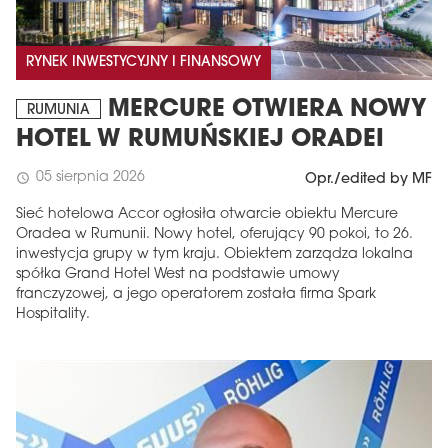
RYNEK INWESTYCYJNY I FINANSOWY
MERCURE OTWIERA NOWY
RUMUNIA
HOTEL W RUMUŃSKIEJ ORADEI
05 sierpnia 2026
schedule
Opr./edited by MF
Sieć hotelowa Accor ogłosiła otwarcie obiektu Mercure
Oradea w Rumunii. Nowy hotel, oferujący 90 pokoi, to 26.
inwestycja grupy w tym kraju. Obiektem zarządza lokalna
spółka Grand Hotel West na podstawie umowy
franczyzowej, a jego operatorem została firma Spark
Hospitality.