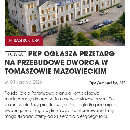
INFRASTRUKTURA
PKP OGŁASZA PRZETARG
POLSKA
NA PRZEBUDOWĘ DWORCA W
TOMASZOWIE MAZOWIECKIM
04 sierpnia 2026
schedule
Opr./edited by MF
Polskie Koleje Państwowe planują kompleksową
modernizację dworca w Tomaszowie Mazowieckim. Po
zakończeniu fazy projektowej spółka ogłosiła przetarg na
wybór generalnego wykonawcy. Zainteresowane firmy
mogą składać oferty do 21 sierpnia bieżącego roku.