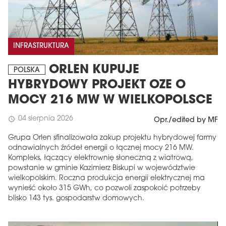
INFRASTRUKTURA
ORLEN KUPUJE
POLSKA
HYBRYDOWY PROJEKT OZE O
MOCY 216 MW W WIELKOPOLSCE
04 sierpnia 2026
schedule
Opr./edited by MF
Grupa Orlen sfinalizowała zakup projektu hybrydowej farmy
odnawialnych źródeł energii o łącznej mocy 216 MW.
Kompleks, łączący elektrownię słoneczną z wiatrową,
powstanie w gminie Kazimierz Biskupi w województwie
wielkopolskim. Roczna produkcja energii elektrycznej ma
wynieść około 315 GWh, co pozwoli zaspokoić potrzeby
blisko 143 tys. gospodarstw domowych.