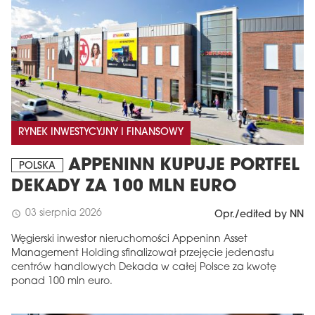
RYNEK INWESTYCYJNY I FINANSOWY
APPENINN KUPUJE PORTFEL
POLSKA
DEKADY ZA 100 MLN EURO
03 sierpnia 2026
schedule
Opr./edited by NN
Węgierski inwestor nieruchomości Appeninn Asset
Management Holding sfinalizował przejęcie jedenastu
centrów handlowych Dekada w całej Polsce za kwotę
ponad 100 mln euro.