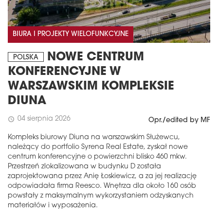
BIURA I PROJEKTY WIELOFUNKCYJNE
NOWE CENTRUM
POLSKA
KONFERENCYJNE W
WARSZAWSKIM KOMPLEKSIE
DIUNA
04 sierpnia 2026
schedule
Opr./edited by MF
Kompleks biurowy Diuna na warszawskim Służewcu,
należący do portfolio Syrena Real Estate, zyskał nowe
centrum konferencyjne o powierzchni blisko 460 mkw.
Przestrzeń zlokalizowana w budynku D została
zaprojektowana przez Anię Łoskiewicz, a za jej realizację
odpowiadała firma Reesco. Wnętrza dla około 160 osób
powstały z maksymalnym wykorzystaniem odzyskanych
materiałów i wyposażenia.