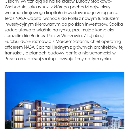
Czechy wyróżniają się na tle krajów Europy Środkowo-
Wschodniej jako rynek, z którego pochodzi największy
wolumen krajowego kapitału inwestowanego w regionie.
Teraz NASA Capital wchodzi do Polski z nowym funduszem
inwestycyjnym skierowanym do polskich inwestorów. Spółka
zadebiutowała właśnie na rynku, przejmując kompleks
Jerozolimskie Business Park w Warszawie. Z tej okazji
EurobuildCEE rozmawia z Marcem Safarim, chief operating
officerem NASA Capital i jednym z głównych architektów tej
transakcji, o planach budowy portfela nieruchomości w
Polsce oraz dalszej strategii rozwoju firmy na tym rynku.