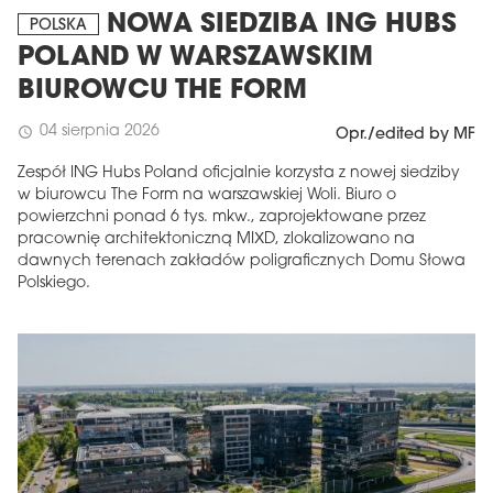
NOWA SIEDZIBA ING HUBS
POLSKA
POLAND W WARSZAWSKIM
BIUROWCU THE FORM
04 sierpnia 2026
schedule
Opr./edited by MF
Zespół ING Hubs Poland oficjalnie korzysta z nowej siedziby
w biurowcu The Form na warszawskiej Woli. Biuro o
powierzchni ponad 6 tys. mkw., zaprojektowane przez
pracownię architektoniczną MIXD, zlokalizowano na
dawnych terenach zakładów poligraficznych Domu Słowa
Polskiego.