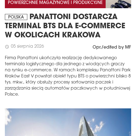
POWIERZCHNIE MAGAZYNOWE I PRODUKCYJNE
PANATTONI DOSTARCZA
POLSKA
TERMINAL BTS DLA E-COMMERCE
W OKOLICACH KRAKOWA
05 sierpnia 2026
schedule
Opr./edited by MF
Firma Panattoni ukończyła realizację dedykowanego
terminala logistycznego dla jednego z wiodących graczy
na rynku e-commerce. W ramach kompleksu Panattoni Park
Kraków East V powstał obiekt typu BTS o powierzchni blisko 8
tys. mkw., który obsłuży procesy sortowania paczek i
zarządzania siecią automatów paczkowych w południowej
Polsce.