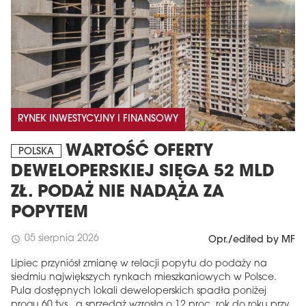
RYNEK INWESTYCYJNY I FINANSOWY
WARTOŚĆ OFERTY
POLSKA
DEWELOPERSKIEJ SIĘGA 52 MLD
ZŁ. PODAŻ NIE NADĄŻA ZA
POPYTEM
05 sierpnia 2026
schedule
Opr./edited by MF
Lipiec przyniósł zmianę w relacji popytu do podaży na
siedmiu największych rynkach mieszkaniowych w Polsce.
Pula dostępnych lokali deweloperskich spadła poniżej
progu 60 tys., a sprzedaż wzrosła o 12 proc. rok do roku przy