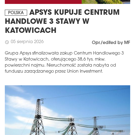
APSYS KUPUJE CENTRUM
POLSKA
HANDLOWE 3 STAWY W
KATOWICACH
05 sierpnia 2026
schedule
Opr./edited by MF
Grupa Apsys sfinalizowała zakup Centrum Handlowego 3
Stawy w Katowicach, oferującego 38,6 tys. mkw.
powierzchni najmu. Nieruchomość została nabyta od
funduszu zarządzanego przez Union Investment.