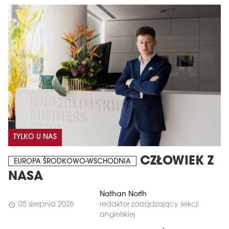
TYLKO U NAS
CZŁOWIEK Z
EUROPA ŚRODKOWO-WSCHODNIA
NASA
Nathan North
05 sierpnia 2026
redaktor zarządzający sekcji
schedule
angielskiej