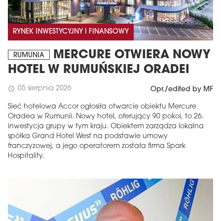
RYNEK INWESTYCYJNY I FINANSOWY
MERCURE OTWIERA NOWY
RUMUNIA
HOTEL W RUMUŃSKIEJ ORADEI
05 sierpnia 2026
schedule
Opr./edited by MF
Sieć hotelowa Accor ogłosiła otwarcie obiektu Mercure
Oradea w Rumunii. Nowy hotel, oferujący 90 pokoi, to 26.
inwestycja grupy w tym kraju. Obiektem zarządza lokalna
spółka Grand Hotel West na podstawie umowy
franczyzowej, a jego operatorem została firma Spark
Hospitality.