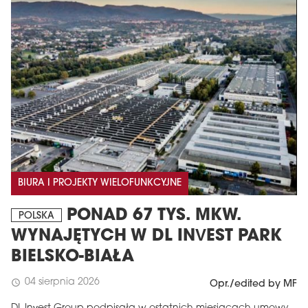
BIURA I PROJEKTY WIELOFUNKCYJNE
PONAD 67 TYS. MKW.
POLSKA
WYNAJĘTYCH W DL INVEST PARK
BIELSKO-BIAŁA
04 sierpnia 2026
schedule
Opr./edited by MF