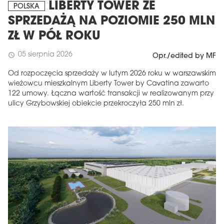
LIBERTY TOWER ZE
POLSKA
SPRZEDAŻĄ NA POZIOMIE 250 MLN
ZŁ W PÓŁ ROKU
05 sierpnia 2026
schedule
Opr./edited by MF
Od rozpoczęcia sprzedaży w lutym 2026 roku w warszawskim
wieżowcu mieszkalnym Liberty Tower by Cavatina zawarto
122 umowy. Łączna wartość transakcji w realizowanym przy
ulicy Grzybowskiej obiekcie przekroczyła 250 mln zł.