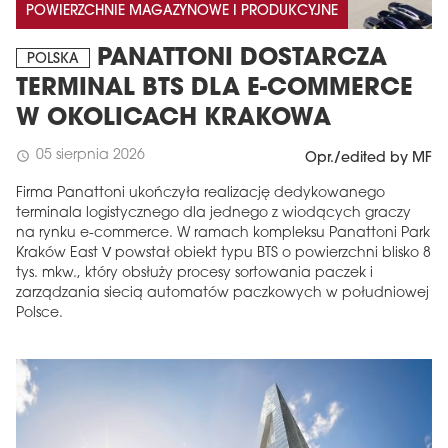
POWIERZCHNIE MAGAZYNOWE I PRODUKCYJNE
PANATTONI DOSTARCZA
POLSKA
TERMINAL BTS DLA E-COMMERCE
W OKOLICACH KRAKOWA
05 sierpnia 2026
schedule
Opr./edited by MF
Firma Panattoni ukończyła realizację dedykowanego
terminala logistycznego dla jednego z wiodących graczy
na rynku e-commerce. W ramach kompleksu Panattoni Park
Kraków East V powstał obiekt typu BTS o powierzchni blisko 8
tys. mkw., który obsłuży procesy sortowania paczek i
zarządzania siecią automatów paczkowych w południowej
Polsce.