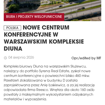
BIURA I PROJEKTY WIELOFUNKCYJNE
NOWE CENTRUM
POLSKA
KONFERENCYJNE W
WARSZAWSKIM KOMPLEKSIE
DIUNA
04 sierpnia 2026
schedule
Opr./edited by MF
Kompleks biurowy Diuna na warszawskim Służewcu,
należący do portfolio Syrena Real Estate, zyskał nowe
centrum konferencyjne o powierzchni blisko 460 mkw.
Przestrzeń zlokalizowana w budynku D została
zaprojektowana przez Anię Łoskiewicz, a za jej realizację
odpowiadała firma Reesco. Wnętrza dla około 160 osób
powstały z maksymalnym wykorzystaniem odzyskanych
materiałów i wyposażenia.