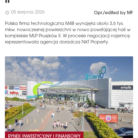
II
05 sierpnia 2026
schedule
Opr./edited by MF
Polska firma technologiczna M4B wynajęła około 3,6 tys.
mkw. nowoczesnej powierzchni w nowo powstającej hali w
kompleksie MLP Pruszków II. W procesie negocjacji najemcę
reprezentowała agencja doradcza NXT Property.
RYNEK INWESTYCYJNY I FINANSOWY