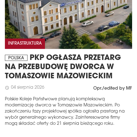
INFRASTRUKTURA
PKP OGŁASZA PRZETARG
POLSKA
NA PRZEBUDOWĘ DWORCA W
TOMASZOWIE MAZOWIECKIM
04 sierpnia 2026
schedule
Opr./edited by MF
Polskie Koleje Państwowe planują kompleksową
modernizację dworca w Tomaszowie Mazowieckim. Po
zakończeniu fazy projektowej spółka ogłosiła przetarg na
wybór generalnego wykonawcy. Zainteresowane firmy
mogą składać oferty do 21 sierpnia bieżącego roku.