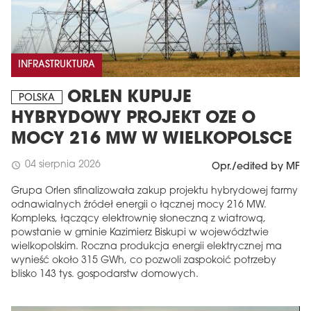
INFRASTRUKTURA
ORLEN KUPUJE
POLSKA
HYBRYDOWY PROJEKT OZE O
MOCY 216 MW W WIELKOPOLSCE
04 sierpnia 2026
schedule
Opr./edited by MF
Grupa Orlen sfinalizowała zakup projektu hybrydowej farmy
odnawialnych źródeł energii o łącznej mocy 216 MW.
Kompleks, łączący elektrownię słoneczną z wiatrową,
powstanie w gminie Kazimierz Biskupi w województwie
wielkopolskim. Roczna produkcja energii elektrycznej ma
wynieść około 315 GWh, co pozwoli zaspokoić potrzeby
blisko 143 tys. gospodarstw domowych.