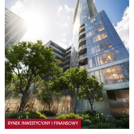
RYNEK INWESTYCYJNY I FINANSOWY