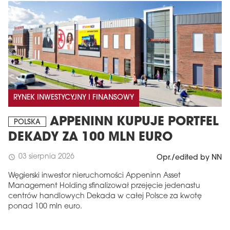
RYNEK INWESTYCYJNY I FINANSOWY
APPENINN KUPUJE PORTFEL
POLSKA
DEKADY ZA 100 MLN EURO
03 sierpnia 2026
schedule
Opr./edited by NN
Węgierski inwestor nieruchomości Appeninn Asset
Management Holding sfinalizował przejęcie jedenastu
centrów handlowych Dekada w całej Polsce za kwotę
ponad 100 mln euro.