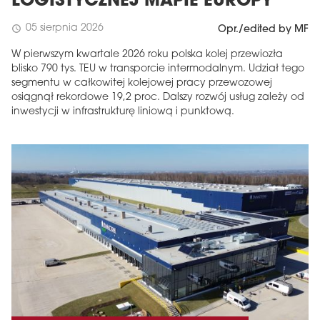
LOGISTYCZNEJ MAPIE EUROPY
05 sierpnia 2026
schedule
Opr./edited by MF
W pierwszym kwartale 2026 roku polska kolej przewiozła
blisko 790 tys. TEU w transporcie intermodalnym. Udział tego
segmentu w całkowitej kolejowej pracy przewozowej
osiągnął rekordowe 19,2 proc. Dalszy rozwój usług zależy od
inwestycji w infrastrukturę liniową i punktową.