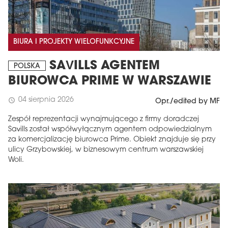
BIURA I PROJEKTY WIELOFUNKCYJNE
SAVILLS AGENTEM
POLSKA
BIUROWCA PRIME W WARSZAWIE
04 sierpnia 2026
schedule
Opr./edited by MF
Zespół reprezentacji wynajmującego z firmy doradczej
Savills został współwyłącznym agentem odpowiedzialnym
za komercjalizację biurowca Prime. Obiekt znajduje się przy
ulicy Grzybowskiej, w biznesowym centrum warszawskiej
Woli.