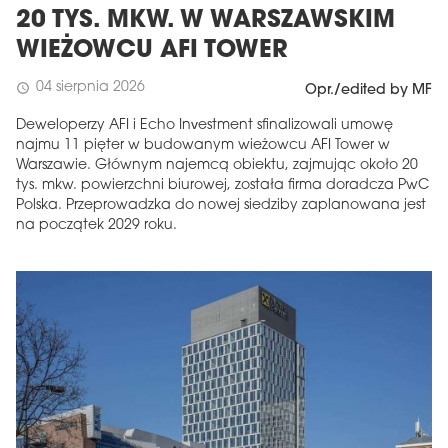
20 TYS. MKW. W WARSZAWSKIM
WIEŻOWCU AFI TOWER
04 sierpnia 2026
schedule
Opr./edited by MF
Deweloperzy AFI i Echo Investment sfinalizowali umowę
najmu 11 pięter w budowanym wieżowcu AFI Tower w
Warszawie. Głównym najemcą obiektu, zajmując około 20
tys. mkw. powierzchni biurowej, została firma doradcza PwC
Polska. Przeprowadzka do nowej siedziby zaplanowana jest
na początek 2029 roku.