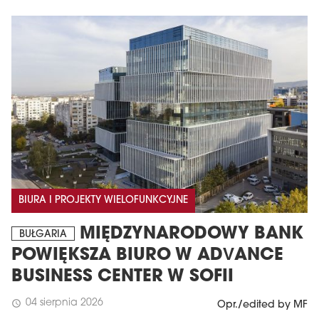
BIURA I PROJEKTY WIELOFUNKCYJNE
MIĘDZYNARODOWY BANK
BUŁGARIA
POWIĘKSZA BIURO W ADVANCE
BUSINESS CENTER W SOFII
04 sierpnia 2026
schedule
Opr./edited by MF