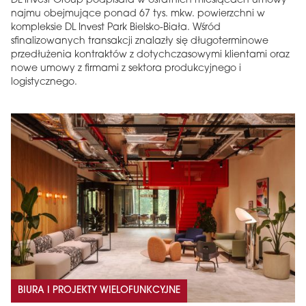
DL Invest Group podpisała w ostatnich miesiącach umowy
najmu obejmujące ponad 67 tys. mkw. powierzchni w
kompleksie DL Invest Park Bielsko-Biała. Wśród
sfinalizowanych transakcji znalazły się długoterminowe
przedłużenia kontraktów z dotychczasowymi klientami oraz
nowe umowy z firmami z sektora produkcyjnego i
logistycznego.
BIURA I PROJEKTY WIELOFUNKCYJNE