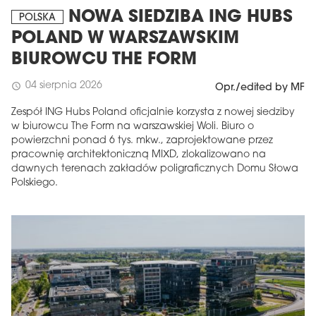
NOWA SIEDZIBA ING HUBS
POLSKA
POLAND W WARSZAWSKIM
BIUROWCU THE FORM
04 sierpnia 2026
schedule
Opr./edited by MF
Zespół ING Hubs Poland oficjalnie korzysta z nowej siedziby
w biurowcu The Form na warszawskiej Woli. Biuro o
powierzchni ponad 6 tys. mkw., zaprojektowane przez
pracownię architektoniczną MIXD, zlokalizowano na
dawnych terenach zakładów poligraficznych Domu Słowa
Polskiego.