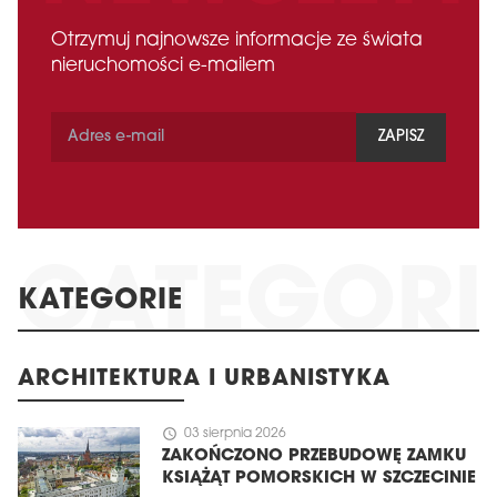
Otrzymuj najnowsze informacje ze świata
nieruchomości e-mailem
ZAPISZ
KATEGORIE
ARCHITEKTURA I URBANISTYKA
schedule
03 sierpnia 2026
ZAKOŃCZONO PRZEBUDOWĘ ZAMKU
KSIĄŻĄT POMORSKICH W SZCZECINIE