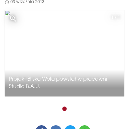
schedule
03 września 2013
1 / 1
Projekt Bliska Wola powstał w pracowni
Studio B.A.U.