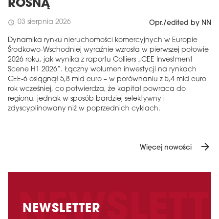
ROSNĄ
03 sierpnia 2026
schedule
Opr./edited by NN
Dynamika rynku nieruchomości komercyjnych w Europie
Środkowo-Wschodniej wyraźnie wzrosła w pierwszej połowie
2026 roku, jak wynika z raportu Colliers „CEE Investment
Scene H1 2026”. Łączny wolumen inwestycji na rynkach
CEE-6 osiągnął 5,8 mld euro – w porównaniu z 5,4 mld euro
rok wcześniej, co potwierdza, że ​​kapitał powraca do
regionu, jednak w sposób bardziej selektywny i
zdyscyplinowany niż w poprzednich cyklach.
arrow_forward
Więcej nowości
NEWSLETTER