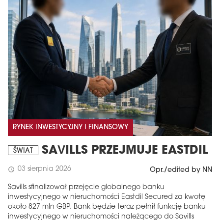
RYNEK INWESTYCYJNY I FINANSOWY
SAVILLS PRZEJMUJE EASTDIL
ŚWIAT
03 sierpnia 2026
schedule
Opr./edited by NN
Savills sfinalizował przejęcie globalnego banku
inwestycyjnego w nieruchomości Eastdil Secured za kwotę
około 827 mln GBP. Bank będzie teraz pełnił funkcję banku
inwestycyjnego w nieruchomości należącego do Savills