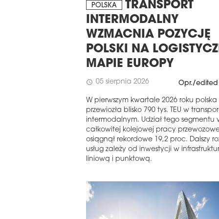
TRANSPORT
POLSKA
INTERMODALNY
WZMACNIA POZYCJĘ
POLSKI NA LOGISTYC
MAPIE EUROPY
05 sierpnia 2026
schedule
Opr./edited
W pierwszym kwartale 2026 roku polska 
przewiozła blisko 790 tys. TEU w transpo
intermodalnym. Udział tego segmentu 
całkowitej kolejowej pracy przewozowe
osiągnął rekordowe 19,2 proc. Dalszy r
usług zależy od inwestycji w infrastruktu
liniową i punktową.