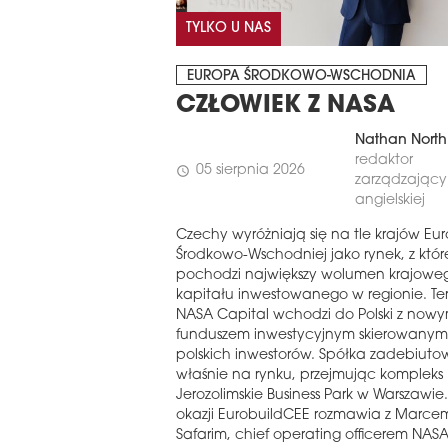
TYLKO U NAS
EUROPA ŚRODKOWO-WSCHODNIA
CZŁOWIEK Z NASA
Nathan North
redaktor
05 sierpnia 2026
schedule
zarządzający 
angielskiej
Czechy wyróżniają się na tle krajów Eu
Środkowo-Wschodniej jako rynek, z któ
pochodzi największy wolumen krajowe
kapitału inwestowanego w regionie. Te
NASA Capital wchodzi do Polski z now
funduszem inwestycyjnym skierowanym
polskich inwestorów. Spółka zadebiuto
właśnie na rynku, przejmując kompleks
Jerozolimskie Business Park w Warszawie. 
okazji EurobuildCEE rozmawia z Marce
Safarim, chief operating officerem NAS