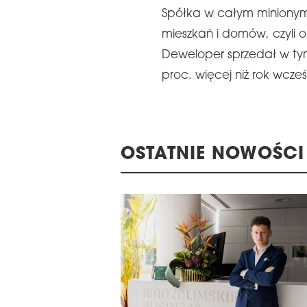
Spółka w całym minionym
LA WRĘCZENIA NAGRÓD
mieszkań i domów, czyli o 
Deweloper sprzedał w tym 
22. KONFERENCJ
E 16TH CENTRAL &
proc. więcej niż rok wcześ
MAGAZYNÓW I LO
STERN EUROPE
REGIONIE CEE
ROBUILDCEE AWARDS 2026
OSTATNIE NOWOŚCI