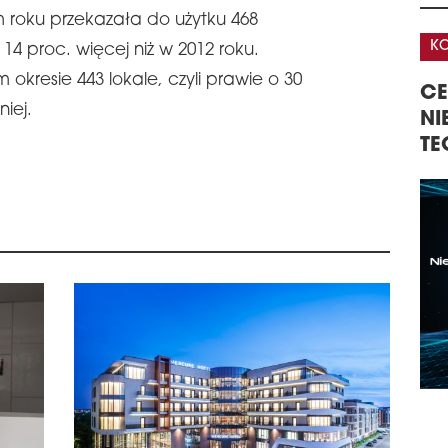
Real
 roku przekazała do użytku 468
Lirn
KONFERENCJA
KO
14 proc. więcej niż w 2012 roku.
mies
Pol
okresie 443 lokale, czyli prawie o 30
A
CENTRA DANYCH –
32
stan
niej.
pro
GISTYKI W
NIERUCHOMOŚCI,
KO
inst
TECHNOLOGIE, INWESTYCJE
NI
wyk
KO
schedule
2
DYF
Proj
Deve
faz
schedule
1
ATA
PO
Atal
swoj
ATAL
Hele