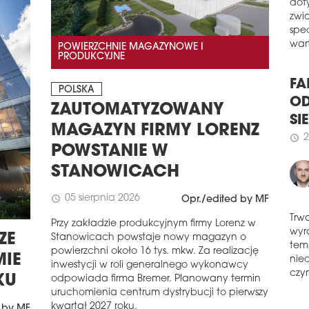
W z
schedule
0
dot
zwi
NO
POWIERZCHNIE MAGAZYNOWE I
spe
ŻOL
PRODUKCYJNE
wart
Rus
pier
POLSKA
Żoli
FA
ZAUTOMATYZOWANY
OD
schedule
0
MAGAZYN FIRMY LORENZ
SI
FA
POWSTANIE W
POL
2
schedule
STANOWICACH
Węgi
swoj
05 sierpnia 2026
schedule
rynk
Opr./edited by MF
sied
Przy zakładzie produkcyjnym firmy Lorenz w
dzia
Trw
ZE
Stanowicach powstaje nowy magazyn o
prze
wyr
mies
powierzchni około 16 tys. mkw. Za realizację
MIE
tem
możl
inwestycji w roli generalnego wykonawcy
nie
seg
KU
odpowiada firma Bremer. Planowany termin
czyn
uruchomienia centrum dystrybucji to pierwszy
schedule
0
kwartał 2027 roku.
 by MF