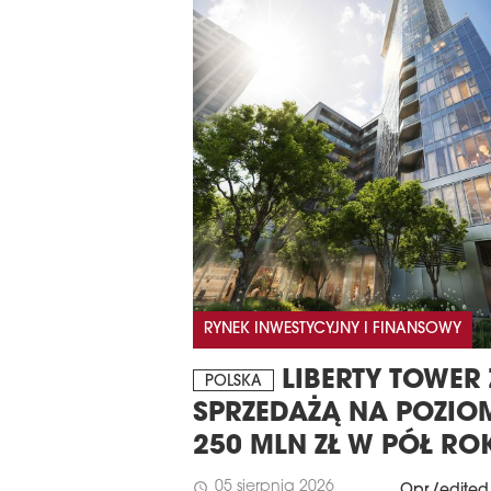
RYNEK INWESTYCYJNY I FINANSOWY
LIBERTY TOWER 
POLSKA
SPRZEDAŻĄ NA POZIO
250 MLN ZŁ W PÓŁ RO
05 sierpnia 2026
schedule
Opr./edited