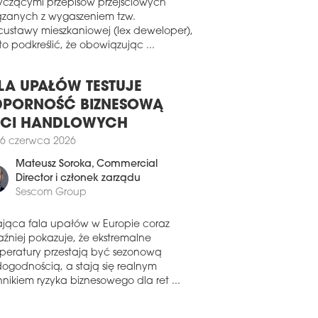
wiązku z pojawiającymi się pytaniami
8 lipca 2026
yczącymi przepisów przejściowych
ązanych z wygaszeniem tzw.
WA APARTAMENTOWIEC NA
custawy mieszkaniowej (lex deweloper),
IBORZU
o podkreślić, że obowiązując ...
zyła przedsprzedaż 66 apartamentów w
wszym projekcie Yareal na warszawskim
borzu.
LA UPAŁÓW TESTUJE
PORNOŚĆ BIZNESOWĄ
7 lipca 2026
ECI HANDLOWYCH
EDRA GROUP WCHODZI DO
SKI
6 czerwca 2026
erski deweloper Faedra Group otworzył
Mateusz Soroka
, Commercial
e pierwsze biuro poza rodzimym
Director i członek zarządu
iem, powołując spółkę Faedra Polska z
Sescom Group
zibą w Warszawie. Firma rozpoczyna
łalność w Polsce, koncentrując się
ająca fala upałów w Europie coraz
de wszystkim na sektorze
aźniej pokazuje, że ekstremalne
zkaniowym, jednocześnie analizując
peratury przestają być sezonową
iwości inwestycyjne w innych
dogodnością, a stają się realnym
mentach rynku nieruchomości.
nikiem ryzyka biznesowego dla ret ...
6 lipca 2026