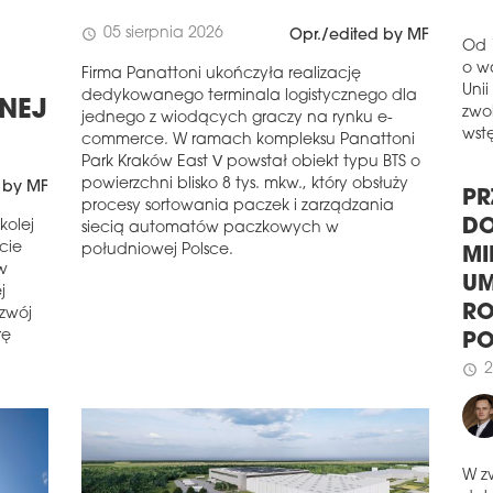
schedule
1
GN
05 sierpnia 2026
schedule
Opr./edited by MF
Rus
Firma Panattoni ukończyła realizację
Od 
ul. 
dedykowanego terminala logistycznego dla
o w
wyko
ZNEJ
jednego z wiodących graczy na rynku e-
Unii
Cons
commerce. W ramach kompleksu Panattoni
zwol
plan
Park Kraków East V powstał obiekt typu BTS o
wstę
schedule
0
powierzchni blisko 8 tys. mkw., który obsłuży
 by MF
procesy sortowania paczek i zarządzania
PO
PR
kolej
siecią automatów paczkowych w
MIL
rcie
południowej Polsce.
DO
Cora
w
MI
zwi
j
budo
UM
ozwój
gru
rę
RO
schedule
0
P
AS
2
schedule
I E
Inwe
użyt
odbi