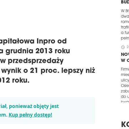
BUD
W Br
dwa 
rama
traf
a f
pełn
pitałowa Inpro od
schedule
2
a grudnia 2013 roku
NO
w przedsprzedaży
W 
 wynik o 21 proc. lepszy niż
Fir
mies
12 roku.
ulic
Osie
zab
do 
kwar
iał, ponieważ objęty jest
schedule
2
em.
Kup pełny dostęp!
KR
K
ST