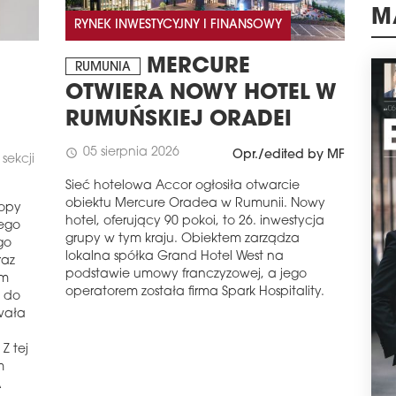
pers
RYNEK INWESTYCYJNY I FINANSOWY
Cech
M
blis
świ
MERCURE
RUMUNIA
śród
OTWIERA NOWY HOTEL W
plan
RUMUŃSKIEJ ORADEI
schedule
1
MIE
05 sierpnia 2026
schedule
Opr./edited by MF
sekcji
KU
Sieć hotelowa Accor ogłosiła otwarcie
Dewe
obiektu Mercure Oradea w Rumunii. Nowy
tym 
ropy
hotel, oferujący 90 pokoi, to 26. inwestycja
rzuc
rego
grupy w tym kraju. Obiektem zarządza
Bar
go
prze
lokalna spółka Grand Hotel West na
raz
czer
podstawie umowy franczyzowej, a jego
ym
do s
operatorem została firma Spark Hospitality.
 do
najw
wała
gdy 
Najw
Z tej
odn
m
sprz
A
pon