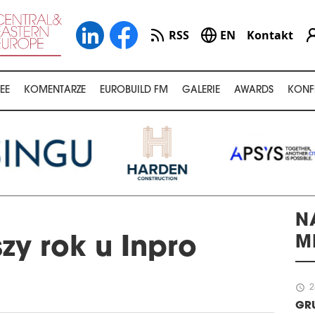
RSS
EN
Kontakt
EE
KOMENTARZE
EUROBUILD FM
GALERIE
AWARDS
KONF
N
M
zy rok u Inpro
schedule
2
GR