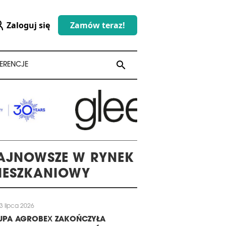
Zaloguj się
Zamów teraz!
search
search
ERENCJE
AJNOWSZE W RYNEK
IESZKANIOWY
3 lipca 2026
UPA AGROBEX ZAKOŃCZYŁA