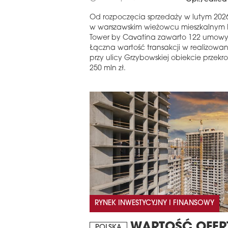
Od rozpoczęcia sprzedaży w lutym 202
w warszawskim wieżowcu mieszkalnym L
Tower by Cavatina zawarto 122 umowy
Łączna wartość transakcji w realizowa
przy ulicy Grzybowskiej obiekcie przekr
250 mln zł.
RYNEK INWESTYCYJNY I FINANSOWY
WARTOŚĆ OFER
POLSKA