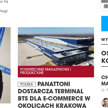
w tej
schedule
1
tegii
PRO
SPR
Deve
rama
wars
schedule
1
WY
SEN
RA
O
Sena
och
K
mie
POWIERZCHNIE MAGAZYNOWE I
PRODUKCYJNE
ora
Gwa
zmi
CH
PANATTONI
POLSKA
mies
MA
DOSTARCZA TERMINAL
inwe
3
spo
schedule
BTS DLA E-COMMERCE W
pań
OKOLICACH KRAKOWA