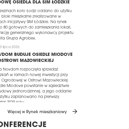
OWĘ OSIEDLA DLA SIM ŁÓDZKIE
zezinach koło Łodzi oddano do użytku
bloki mieszkalne zrealizowane w
ch inicjatywy SIM Łódzkie. Na rynek
iło 80 gotowych do zamieszkania lokali,
unkcję generalnego wykonawcy projektu
iła Grupa Agrobex.
3 lipca 2026
VDOM BUDUJE OSIEDLE MIODOVE
OSTROWI MAZOWIECKIEJ
ma Novdom rozpoczęła sprzedaż
zkań w ramach nowej inwestycji przy
y Ogrodowej w Ostrowi Mazowieckiej.
dle Miodove powstanie w sąsiedztwie
udowy jednorodzinnej, a jego oddanie
użytku zaplanowano na pierwszy
tał 2029 roku.
arrow_forward
1 lipca 2026
Więcej w Rynek mieszkaniowy
AKOWSKI TAKT LIRNIKÓW W
ONFERENCJE
ANIE SUROWYM ZAMKNIĘTYM