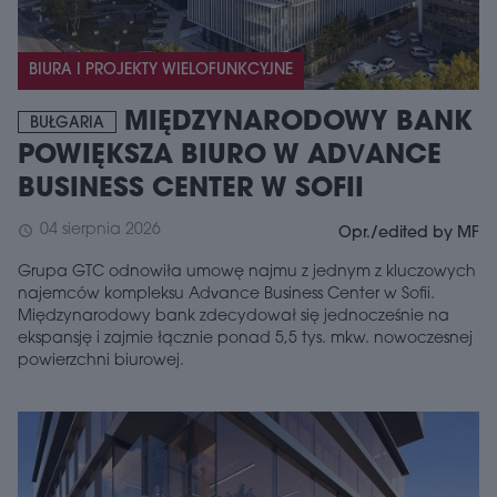
BIURA I PROJEKTY WIELOFUNKCYJNE
MIĘDZYNARODOWY BANK
BUŁGARIA
POWIĘKSZA BIURO W ADVANCE
BUSINESS CENTER W SOFII
04 sierpnia 2026
schedule
Opr./edited by MF
Grupa GTC odnowiła umowę najmu z jednym z kluczowych
najemców kompleksu Advance Business Center w Sofii.
Międzynarodowy bank zdecydował się jednocześnie na
ekspansję i zajmie łącznie ponad 5,5 tys. mkw. nowoczesnej
powierzchni biurowej.