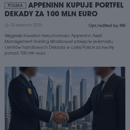
APPENINN KUPUJE PORTFEL
POLSKA
DEKADY ZA 100 MLN EURO
03 sierpnia 2026
schedule
Opr./edited by NN
Węgierski inwestor nieruchomości Appeninn Asset
Management Holding sfinalizował przejęcie jedenastu
centrów handlowych Dekada w całej Polsce za kwotę
ponad 100 mln euro.