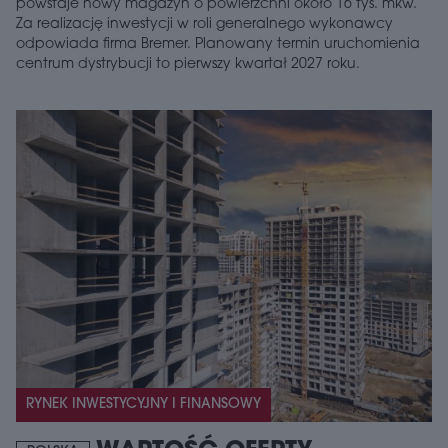
powstaje nowy magazyn o powierzchni około 16 tys. mkw.
Za realizację inwestycji w roli generalnego wykonawcy
odpowiada firma Bremer. Planowany termin uruchomienia
centrum dystrybucji to pierwszy kwartał 2027 roku.
RYNEK INWESTYCYJNY I FINANSOWY