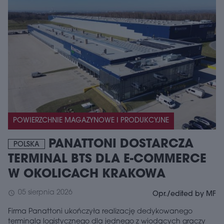
POWIERZCHNIE MAGAZYNOWE I PRODUKCYJNE
PANATTONI DOSTARCZA
POLSKA
TERMINAL BTS DLA E-COMMERCE
W OKOLICACH KRAKOWA
05 sierpnia 2026
schedule
Opr./edited by MF
Firma Panattoni ukończyła realizację dedykowanego
terminala logistycznego dla jednego z wiodących graczy