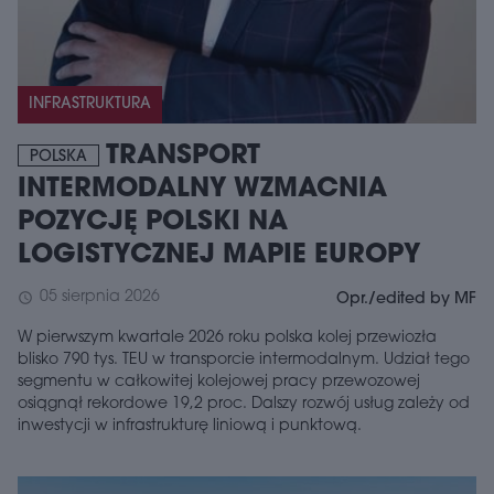
INFRASTRUKTURA
TRANSPORT
POLSKA
INTERMODALNY WZMACNIA
POZYCJĘ POLSKI NA
LOGISTYCZNEJ MAPIE EUROPY
05 sierpnia 2026
schedule
Opr./edited by MF
W pierwszym kwartale 2026 roku polska kolej przewiozła
blisko 790 tys. TEU w transporcie intermodalnym. Udział tego
segmentu w całkowitej kolejowej pracy przewozowej
osiągnął rekordowe 19,2 proc. Dalszy rozwój usług zależy od
inwestycji w infrastrukturę liniową i punktową.