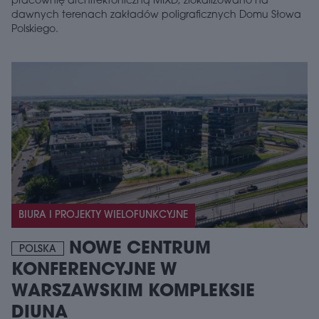
pracownię architektoniczną MIXD, zlokalizowano na
dawnych terenach zakładów poligraficznych Domu Słowa
Polskiego.
BIURA I PROJEKTY WIELOFUNKCYJNE
NOWE CENTRUM
POLSKA
KONFERENCYJNE W
WARSZAWSKIM KOMPLEKSIE
DIUNA