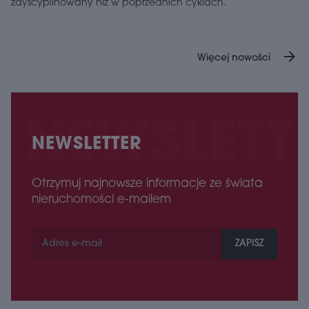
zdyscyplinowany niż w poprzednich cyklach.
arrow_forward
Więcej nowości
NEWSLETTER
Otrzymuj najnowsze informacje ze świata
nieruchomości e-mailem
ZAPISZ