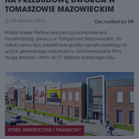
NA PRZEBUDOWĘ DWORCA W
TOMASZOWIE MAZOWIECKIM
04 sierpnia 2026
schedule
Opr./edited by MF
Polskie Koleje Państwowe planują kompleksową
modernizację dworca w Tomaszowie Mazowieckim. Po
zakończeniu fazy projektowej spółka ogłosiła przetarg na
wybór generalnego wykonawcy. Zainteresowane firmy
mogą składać oferty do 21 sierpnia bieżącego roku.
RYNEK INWESTYCYJNY I FINANSOWY