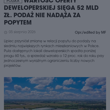
WARTOŚĆ OFERTY
POLSKA
DEWELOPERSKIEJ SIĘGA 52 MLD
ZŁ. PODAŻ NIE NADĄŻA ZA
POPYTEM
05 sierpnia 2026
schedule
Opr./edited by MF
Lipiec przyniósł zmianę w relacji popytu do podaży na
siedmiu największych rynkach mieszkaniowych w Polsce.
Pula dostępnych lokali deweloperskich spadła poniżej
progu 60 tys., a sprzedaż wzrosła o 12 proc. rok do roku przy
jednoczesnym wyraźnym ograniczeniu liczby nowych
projektów.