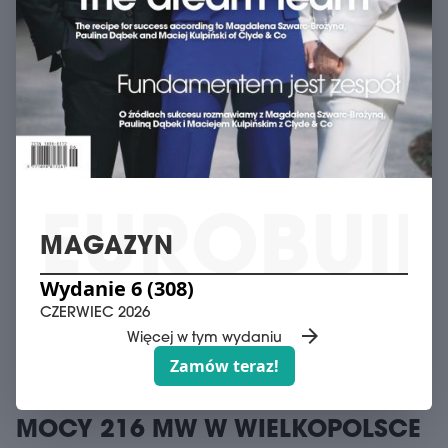
funduszu zarządzanego przez Union Investment.
MAGAZYN
Wydanie 6 (308)
CZERWIEC 2026
INFRASTRUKTURA
arrow_forward
Więcej w tym wydaniu
Zamów teraz!
ORLEN KUPUJE
POLSKA
HYBRYDOWY PROJEKT OZE O
MOCY 216 MW W WIELKOPOLSCE