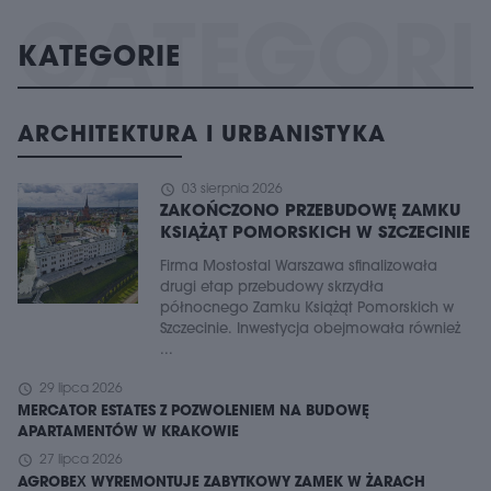
KATEGORIE
ARCHITEKTURA I URBANISTYKA
schedule
03 sierpnia 2026
ZAKOŃCZONO PRZEBUDOWĘ ZAMKU
KSIĄŻĄT POMORSKICH W SZCZECINIE
Firma Mostostal Warszawa sfinalizowała
drugi etap przebudowy skrzydła
północnego Zamku Książąt Pomorskich w
Szczecinie. Inwestycja obejmowała również
...
schedule
29 lipca 2026
MERCATOR ESTATES Z POZWOLENIEM NA BUDOWĘ
APARTAMENTÓW W KRAKOWIE
schedule
27 lipca 2026
AGROBEX WYREMONTUJE ZABYTKOWY ZAMEK W ŻARACH