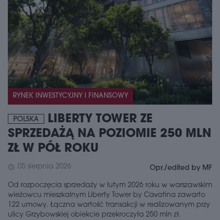
RYNEK INWESTYCYJNY I FINANSOWY
LIBERTY TOWER ZE
POLSKA
SPRZEDAŻĄ NA POZIOMIE 250 MLN
ZŁ W PÓŁ ROKU
05 sierpnia 2026
schedule
Opr./edited by MF
Od rozpoczęcia sprzedaży w lutym 2026 roku w warszawskim
wieżowcu mieszkalnym Liberty Tower by Cavatina zawarto
122 umowy. Łączna wartość transakcji w realizowanym przy
ulicy Grzybowskiej obiekcie przekroczyła 250 mln zł.