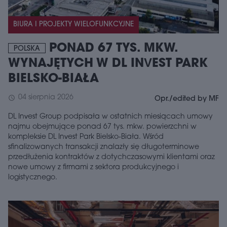
BIURA I PROJEKTY WIELOFUNKCYJNE
PONAD 67 TYS. MKW.
POLSKA
WYNAJĘTYCH W DL INVEST PARK
BIELSKO-BIAŁA
04 sierpnia 2026
schedule
Opr./edited by MF
DL Invest Group podpisała w ostatnich miesiącach umowy
najmu obejmujące ponad 67 tys. mkw. powierzchni w
kompleksie DL Invest Park Bielsko-Biała. Wśród
sfinalizowanych transakcji znalazły się długoterminowe
przedłużenia kontraktów z dotychczasowymi klientami oraz
nowe umowy z firmami z sektora produkcyjnego i
logistycznego.