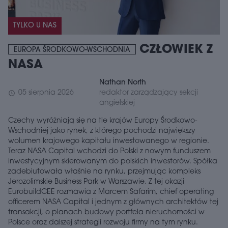
TYLKO U NAS
CZŁOWIEK Z
EUROPA ŚRODKOWO-WSCHODNIA
NASA
Nathan North
05 sierpnia 2026
redaktor zarządzający sekcji
schedule
angielskiej
Czechy wyróżniają się na tle krajów Europy Środkowo-
Wschodniej jako rynek, z którego pochodzi największy
wolumen krajowego kapitału inwestowanego w regionie.
Teraz NASA Capital wchodzi do Polski z nowym funduszem
inwestycyjnym skierowanym do polskich inwestorów. Spółka
zadebiutowała właśnie na rynku, przejmując kompleks
Jerozolimskie Business Park w Warszawie. Z tej okazji
EurobuildCEE rozmawia z Marcem Safarim, chief operating
officerem NASA Capital i jednym z głównych architektów tej
transakcji, o planach budowy portfela nieruchomości w
Polsce oraz dalszej strategii rozwoju firmy na tym rynku.