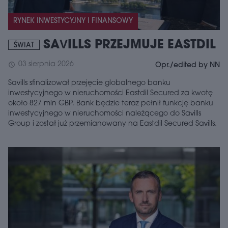
RYNEK INWESTYCYJNY I FINANSOWY
SAVILLS PRZEJMUJE EASTDIL
ŚWIAT
03 sierpnia 2026
schedule
Opr./edited by NN
Savills sfinalizował przejęcie globalnego banku
inwestycyjnego w nieruchomości Eastdil Secured za kwotę
około 827 mln GBP. Bank będzie teraz pełnił funkcję banku
inwestycyjnego w nieruchomości należącego do Savills
Group i został już przemianowany na Eastdil Secured Savills.