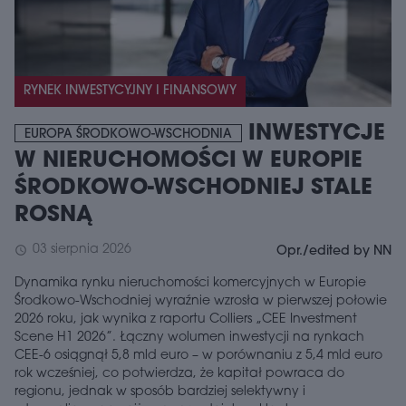
RYNEK INWESTYCYJNY I FINANSOWY
INWESTYCJE
EUROPA ŚRODKOWO-WSCHODNIA
W NIERUCHOMOŚCI W EUROPIE
ŚRODKOWO-WSCHODNIEJ STALE
ROSNĄ
03 sierpnia 2026
schedule
Opr./edited by NN
Dynamika rynku nieruchomości komercyjnych w Europie
Środkowo-Wschodniej wyraźnie wzrosła w pierwszej połowie
2026 roku, jak wynika z raportu Colliers „CEE Investment
Scene H1 2026”. Łączny wolumen inwestycji na rynkach
CEE-6 osiągnął 5,8 mld euro – w porównaniu z 5,4 mld euro
rok wcześniej, co potwierdza, że ​​kapitał powraca do
regionu, jednak w sposób bardziej selektywny i