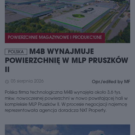
POWIERZCHNIE MAGAZYNOWE I PRODUKCYJNE
M4B WYNAJMUJE
POLSKA
POWIERZCHNIĘ W MLP PRUSZKÓW
II
05 sierpnia 2026
schedule
Opr./edited by MF
Polska firma technologiczna M4B wynajęła około 3,6 tys.
mkw. nowoczesnej powierzchni w nowo powstającej hali w
kompleksie MLP Pruszków II. W procesie negocjacji najemcę
reprezentowała agencja doradcza NXT Property.