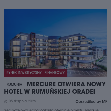
RYNEK INWESTYCYJNY I FINANSOWY
MERCURE OTWIERA NOWY
RUMUNIA
HOTEL W RUMUŃSKIEJ ORADEI
05 sierpnia 2026
schedule
Opr./edited by MF
Sieć hotelowa Accor ogłosiła otwarcie obiektu Mercure