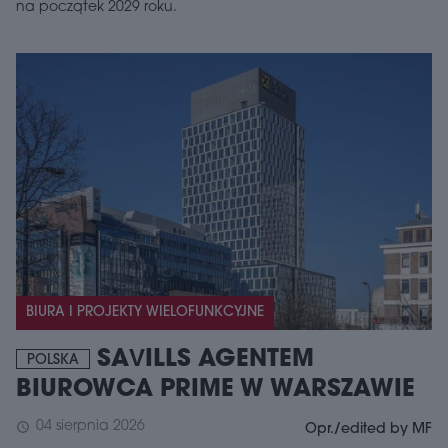
na początek 2029 roku.
BIURA I PROJEKTY WIELOFUNKCYJNE
SAVILLS AGENTEM
POLSKA
BIUROWCA PRIME W WARSZAWIE
04 sierpnia 2026
schedule
Opr./edited by MF