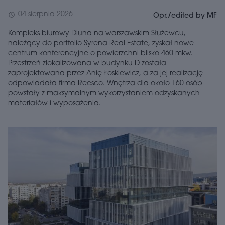
04 sierpnia 2026
schedule
Opr./edited by MF
Kompleks biurowy Diuna na warszawskim Służewcu,
należący do portfolio Syrena Real Estate, zyskał nowe
centrum konferencyjne o powierzchni blisko 460 mkw.
Przestrzeń zlokalizowana w budynku D została
zaprojektowana przez Anię Łoskiewicz, a za jej realizację
odpowiadała firma Reesco. Wnętrza dla około 160 osób
powstały z maksymalnym wykorzystaniem odzyskanych
materiałów i wyposażenia.