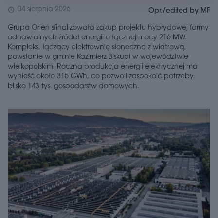
04 sierpnia 2026
schedule
Opr./edited by MF
Grupa Orlen sfinalizowała zakup projektu hybrydowej farmy
odnawialnych źródeł energii o łącznej mocy 216 MW.
Kompleks, łączący elektrownię słoneczną z wiatrową,
powstanie w gminie Kazimierz Biskupi w województwie
wielkopolskim. Roczna produkcja energii elektrycznej ma
wynieść około 315 GWh, co pozwoli zaspokoić potrzeby
blisko 143 tys. gospodarstw domowych.