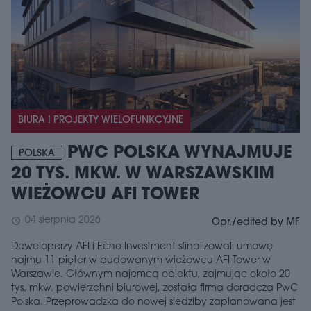
BIURA I PROJEKTY WIELOFUNKCYJNE
PWC POLSKA WYNAJMUJE
POLSKA
20 TYS. MKW. W WARSZAWSKIM
WIEŻOWCU AFI TOWER
04 sierpnia 2026
schedule
Opr./edited by MF
Deweloperzy AFI i Echo Investment sfinalizowali umowę
najmu 11 pięter w budowanym wieżowcu AFI Tower w
Warszawie. Głównym najemcą obiektu, zajmując około 20
tys. mkw. powierzchni biurowej, została firma doradcza PwC
Polska. Przeprowadzka do nowej siedziby zaplanowana jest