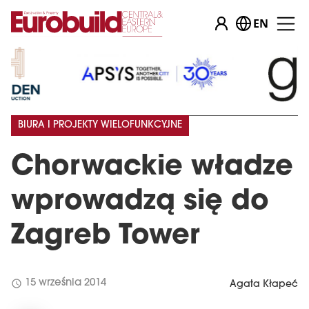
EN
BIURA I PROJEKTY WIELOFUNKCYJNE
Chorwackie władze
wprowadzą się do
Zagreb Tower
schedule
15 września 2014
Agata Kłapeć