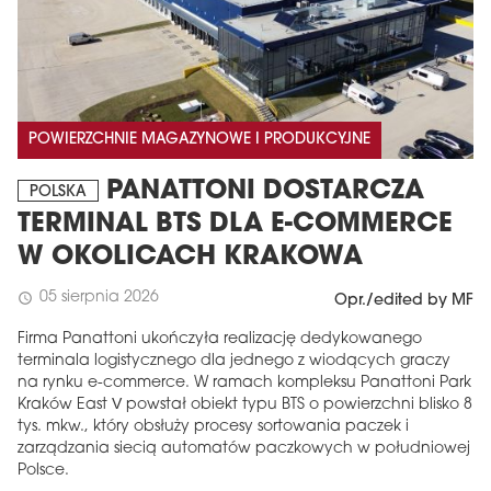
POWIERZCHNIE MAGAZYNOWE I PRODUKCYJNE
PANATTONI DOSTARCZA
POLSKA
TERMINAL BTS DLA E-COMMERCE
W OKOLICACH KRAKOWA
05 sierpnia 2026
schedule
Opr./edited by MF
Firma Panattoni ukończyła realizację dedykowanego
terminala logistycznego dla jednego z wiodących graczy
na rynku e-commerce. W ramach kompleksu Panattoni Park
Kraków East V powstał obiekt typu BTS o powierzchni blisko 8
tys. mkw., który obsłuży procesy sortowania paczek i
zarządzania siecią automatów paczkowych w południowej
Polsce.