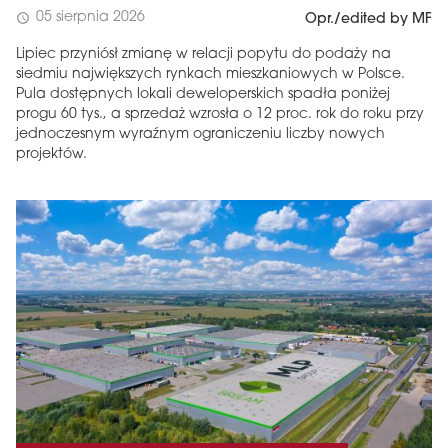
05 sierpnia 2026
schedule
Opr./edited by MF
Lipiec przyniósł zmianę w relacji popytu do podaży na
siedmiu największych rynkach mieszkaniowych w Polsce.
Pula dostępnych lokali deweloperskich spadła poniżej
progu 60 tys., a sprzedaż wzrosła o 12 proc. rok do roku przy
jednoczesnym wyraźnym ograniczeniu liczby nowych
projektów.