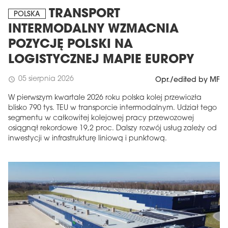
TRANSPORT
POLSKA
INTERMODALNY WZMACNIA
POZYCJĘ POLSKI NA
LOGISTYCZNEJ MAPIE EUROPY
05 sierpnia 2026
schedule
Opr./edited by MF
W pierwszym kwartale 2026 roku polska kolej przewiozła
blisko 790 tys. TEU w transporcie intermodalnym. Udział tego
segmentu w całkowitej kolejowej pracy przewozowej
osiągnął rekordowe 19,2 proc. Dalszy rozwój usług zależy od
inwestycji w infrastrukturę liniową i punktową.