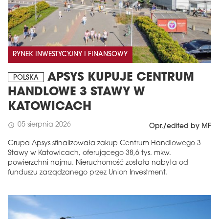
RYNEK INWESTYCYJNY I FINANSOWY
APSYS KUPUJE CENTRUM
POLSKA
HANDLOWE 3 STAWY W
KATOWICACH
05 sierpnia 2026
schedule
Opr./edited by MF
Grupa Apsys sfinalizowała zakup Centrum Handlowego 3
Stawy w Katowicach, oferującego 38,6 tys. mkw.
powierzchni najmu. Nieruchomość została nabyta od
funduszu zarządzanego przez Union Investment.