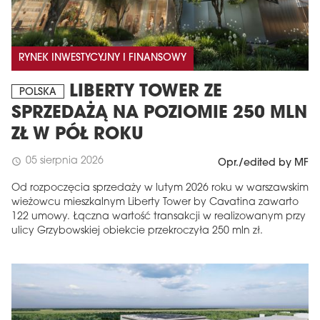
RYNEK INWESTYCYJNY I FINANSOWY
LIBERTY TOWER ZE
POLSKA
SPRZEDAŻĄ NA POZIOMIE 250 MLN
ZŁ W PÓŁ ROKU
05 sierpnia 2026
schedule
Opr./edited by MF
Od rozpoczęcia sprzedaży w lutym 2026 roku w warszawskim
wieżowcu mieszkalnym Liberty Tower by Cavatina zawarto
122 umowy. Łączna wartość transakcji w realizowanym przy
ulicy Grzybowskiej obiekcie przekroczyła 250 mln zł.