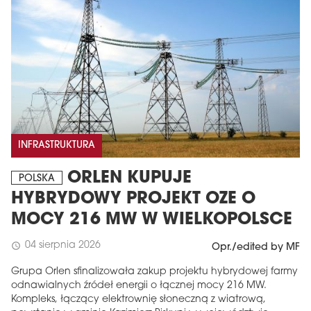
INFRASTRUKTURA
MAGAZYN
ORLEN KUPUJE
POLSKA
Wydanie 6 (308)
HYBRYDOWY PROJEKT OZE O
MOCY 216 MW W WIELKOPOLSCE
CZERWIEC 2026
arrow_forward
Więcej w tym wydaniu
04 sierpnia 2026
schedule
Opr./edited by MF
Zamów teraz!
Grupa Orlen sfinalizowała zakup projektu hybrydowej farmy
odnawialnych źródeł energii o łącznej mocy 216 MW.
Kompleks, łączący elektrownię słoneczną z wiatrową,