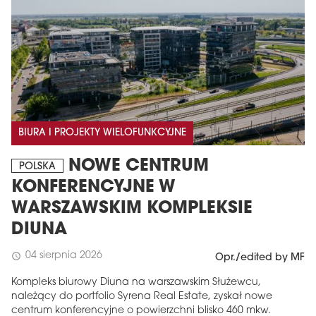
BIURA I PROJEKTY WIELOFUNKCYJNE
NOWE CENTRUM
POLSKA
KONFERENCYJNE W
WARSZAWSKIM KOMPLEKSIE
DIUNA
04 sierpnia 2026
schedule
Opr./edited by MF
Kompleks biurowy Diuna na warszawskim Służewcu,
należący do portfolio Syrena Real Estate, zyskał nowe
centrum konferencyjne o powierzchni blisko 460 mkw.