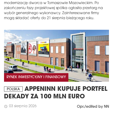
modernizację dworca w Tomaszowie Mazowieckim. Po
zakończeniu fazy projektowej spółka ogłosiła przetarg na
wybór generalnego wykonawcy. Zainteresowane firmy
mogą składać oferty do 21 sierpnia bieżącego roku.
RYNEK INWESTYCYJNY I FINANSOWY
APPENINN KUPUJE PORTFEL
POLSKA
DEKADY ZA 100 MLN EURO
03 sierpnia 2026
schedule
Opr./edited by NN