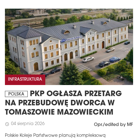
INFRASTRUKTURA
PKP OGŁASZA PRZETARG
POLSKA
NA PRZEBUDOWĘ DWORCA W
TOMASZOWIE MAZOWIECKIM
04 sierpnia 2026
schedule
Opr./edited by MF
Polskie Koleje Państwowe planują kompleksową