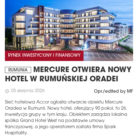
RYNEK INWESTYCYJNY I FINANSOWY
MERCURE OTWIERA NOWY
RUMUNIA
HOTEL W RUMUŃSKIEJ ORADEI
05 sierpnia 2026
schedule
Opr./edited by MF
Sieć hotelowa Accor ogłosiła otwarcie obiektu Mercure
Oradea w Rumunii. Nowy hotel, oferujący 90 pokoi, to 26.
inwestycja grupy w tym kraju. Obiektem zarządza lokalna
spółka Grand Hotel West na podstawie umowy
franczyzowej, a jego operatorem została firma Spark
Hospitality.