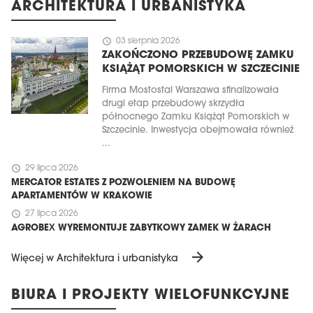
ARCHITEKTURA I URBANISTYKA
schedule
03 sierpnia 2026
ZAKOŃCZONO PRZEBUDOWĘ ZAMKU
KSIĄŻĄT POMORSKICH W SZCZECINIE
Firma Mostostal Warszawa sfinalizowała
drugi etap przebudowy skrzydła
północnego Zamku Książąt Pomorskich w
Szczecinie. Inwestycja obejmowała również
...
schedule
29 lipca 2026
MERCATOR ESTATES Z POZWOLENIEM NA BUDOWĘ
APARTAMENTÓW W KRAKOWIE
schedule
27 lipca 2026
AGROBEX WYREMONTUJE ZABYTKOWY ZAMEK W ŻARACH
arrow_forward
Więcej w Architektura i urbanistyka
BIURA I PROJEKTY WIELOFUNKCYJNE