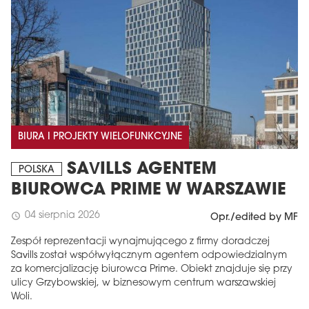
BIURA I PROJEKTY WIELOFUNKCYJNE
SAVILLS AGENTEM
POLSKA
BIUROWCA PRIME W WARSZAWIE
04 sierpnia 2026
schedule
Opr./edited by MF
Zespół reprezentacji wynajmującego z firmy doradczej
Savills został współwyłącznym agentem odpowiedzialnym
za komercjalizację biurowca Prime. Obiekt znajduje się przy
ulicy Grzybowskiej, w biznesowym centrum warszawskiej
Woli.