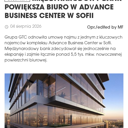
POWIĘKSZA BIURO W ADVANCE
BUSINESS CENTER W SOFII
04 sierpnia 2026
schedule
Opr./edited by MF
Grupa GTC odnowiła umowę najmu z jednym z kluczowych
najemców kompleksu Advance Business Center w Sofii.
Międzynarodowy bank zdecydował się jednocześnie na
ekspansję i zajmie łącznie ponad 5,5 tys. mkw. nowoczesnej
powierzchni biurowej.