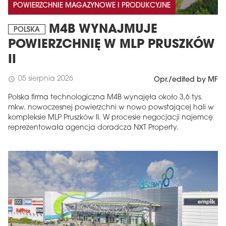
POWIERZCHNIE MAGAZYNOWE I PRODUKCYJNE
M4B WYNAJMUJE
POLSKA
POWIERZCHNIĘ W MLP PRUSZKÓW
II
05 sierpnia 2026
schedule
Opr./edited by MF
Polska firma technologiczna M4B wynajęła około 3,6 tys.
mkw. nowoczesnej powierzchni w nowo powstającej hali w
kompleksie MLP Pruszków II. W procesie negocjacji najemcę
reprezentowała agencja doradcza NXT Property.