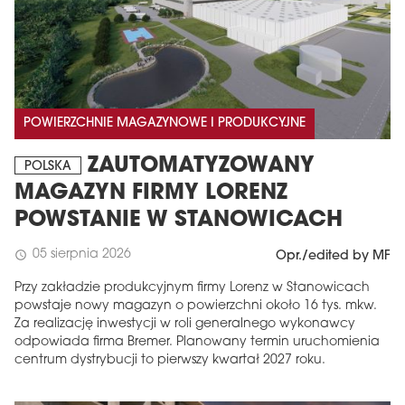
POWIERZCHNIE MAGAZYNOWE I PRODUKCYJNE
ZAUTOMATYZOWANY
POLSKA
MAGAZYN FIRMY LORENZ
POWSTANIE W STANOWICACH
05 sierpnia 2026
schedule
Opr./edited by MF
Przy zakładzie produkcyjnym firmy Lorenz w Stanowicach
powstaje nowy magazyn o powierzchni około 16 tys. mkw.
Za realizację inwestycji w roli generalnego wykonawcy
odpowiada firma Bremer. Planowany termin uruchomienia
centrum dystrybucji to pierwszy kwartał 2027 roku.