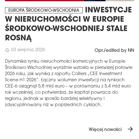
INWESTYCJE
EUROPA ŚRODKOWO-WSCHODNIA
W NIERUCHOMOŚCI W EUROPIE
ŚRODKOWO-WSCHODNIEJ STALE
ROSNĄ
03 sierpnia 2026
schedule
Opr./edited by NN
Dynamika rynku nieruchomości komercyjnych w Europie
Środkowo-Wschodniej wyraźnie wzrosła w pierwszej połowie
2026 roku, jak wynika z raportu Colliers „CEE Investment
Scene H1 2026”. Łączny wolumen inwestycji na rynkach
CEE-6 osiągnął 5,8 mld euro – w porównaniu z 5,4 mld euro
rok wcześniej, co potwierdza, że ​​kapitał powraca do
regionu, jednak w sposób bardziej selektywny i
zdyscyplinowany niż w poprzednich cyklach.
arrow_forward
Więcej nowości