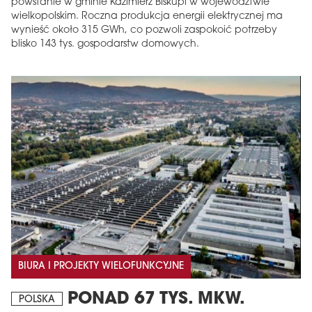
powstanie w gminie Kazimierz Biskupi w województwie
wielkopolskim. Roczna produkcja energii elektrycznej ma
wynieść około 315 GWh, co pozwoli zaspokoić potrzeby
blisko 143 tys. gospodarstw domowych.
BIURA I PROJEKTY WIELOFUNKCYJNE
PONAD 67 TYS. MKW.
POLSKA