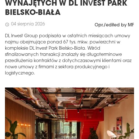
WYNAJĘTYCH W DL INVEST PARK
BIELSKO-BIAŁA
04 sierpnia 2026
schedule
Opr./edited by MF
DL Invest Group podpisała w ostatnich miesiącach umowy
najmu obejmujące ponad 67 tys. mkw. powierzchni w
kompleksie DL Invest Park Bielsko-Biała. Wśród
sfinalizowanych transakcji znalazły się długoterminowe
przedłużenia kontraktów z dotychczasowymi klientami oraz
nowe umowy z firmami z sektora produkcyjnego i
logistycznego.