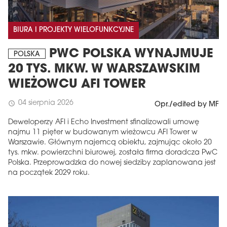
BIURA I PROJEKTY WIELOFUNKCYJNE
PWC POLSKA WYNAJMUJE
POLSKA
20 TYS. MKW. W WARSZAWSKIM
WIEŻOWCU AFI TOWER
04 sierpnia 2026
schedule
Opr./edited by MF
Deweloperzy AFI i Echo Investment sfinalizowali umowę
najmu 11 pięter w budowanym wieżowcu AFI Tower w
Warszawie. Głównym najemcą obiektu, zajmując około 20
tys. mkw. powierzchni biurowej, została firma doradcza PwC
Polska. Przeprowadzka do nowej siedziby zaplanowana jest
na początek 2029 roku.