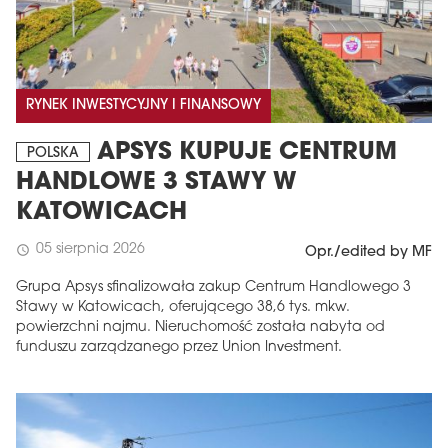
RYNEK INWESTYCYJNY I FINANSOWY
APSYS KUPUJE CENTRUM
POLSKA
HANDLOWE 3 STAWY W
KATOWICACH
05 sierpnia 2026
schedule
Opr./edited by MF
Grupa Apsys sfinalizowała zakup Centrum Handlowego 3
Stawy w Katowicach, oferującego 38,6 tys. mkw.
powierzchni najmu. Nieruchomość została nabyta od
funduszu zarządzanego przez Union Investment.