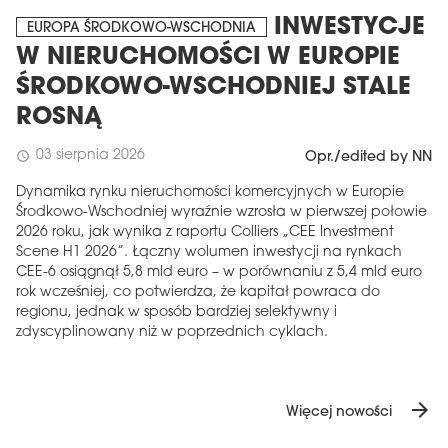
INWESTYCJE
EUROPA ŚRODKOWO-WSCHODNIA
W NIERUCHOMOŚCI W EUROPIE
ŚRODKOWO-WSCHODNIEJ STALE
ROSNĄ
03 sierpnia 2026
schedule
Opr./edited by NN
Dynamika rynku nieruchomości komercyjnych w Europie
Środkowo-Wschodniej wyraźnie wzrosła w pierwszej połowie
2026 roku, jak wynika z raportu Colliers „CEE Investment
Scene H1 2026”. Łączny wolumen inwestycji na rynkach
CEE-6 osiągnął 5,8 mld euro – w porównaniu z 5,4 mld euro
rok wcześniej, co potwierdza, że ​​kapitał powraca do
regionu, jednak w sposób bardziej selektywny i
zdyscyplinowany niż w poprzednich cyklach.
arrow_forward
Więcej nowości