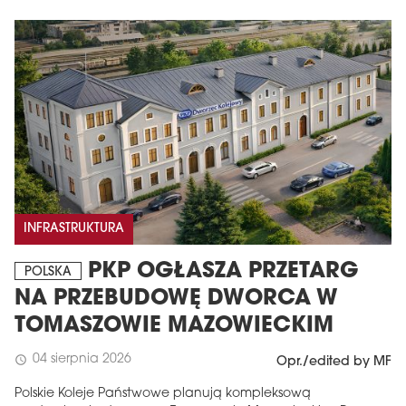
INFRASTRUKTURA
PKP OGŁASZA PRZETARG
POLSKA
NA PRZEBUDOWĘ DWORCA W
TOMASZOWIE MAZOWIECKIM
04 sierpnia 2026
schedule
Opr./edited by MF
Polskie Koleje Państwowe planują kompleksową