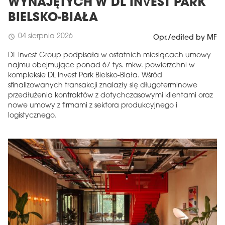
WYNAJĘTYCH W DL INVEST PARK
BIELSKO-BIAŁA
04 sierpnia 2026
schedule
Opr./edited by MF
DL Invest Group podpisała w ostatnich miesiącach umowy
najmu obejmujące ponad 67 tys. mkw. powierzchni w
kompleksie DL Invest Park Bielsko-Biała. Wśród
sfinalizowanych transakcji znalazły się długoterminowe
przedłużenia kontraktów z dotychczasowymi klientami oraz
nowe umowy z firmami z sektora produkcyjnego i
logistycznego.