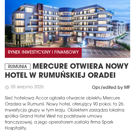
RYNEK INWESTYCYJNY I FINANSOWY
MERCURE OTWIERA NOWY
RUMUNIA
HOTEL W RUMUŃSKIEJ ORADEI
05 sierpnia 2026
schedule
Opr./edited by MF
Sieć hotelowa Accor ogłosiła otwarcie obiektu Mercure
Oradea w Rumunii. Nowy hotel, oferujący 90 pokoi, to 26.
inwestycja grupy w tym kraju. Obiektem zarządza lokalna
spółka Grand Hotel West na podstawie umowy
franczyzowej, a jego operatorem została firma Spark
Hospitality.