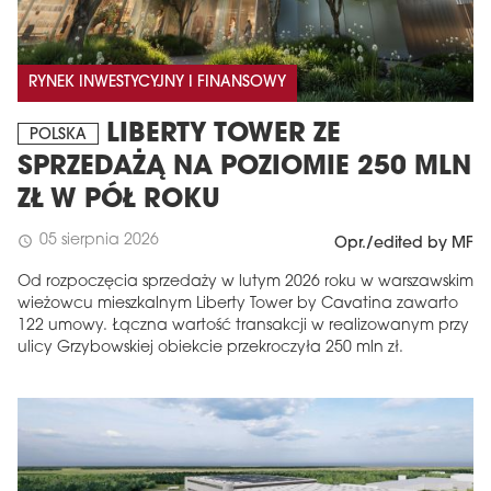
RYNEK INWESTYCYJNY I FINANSOWY
LIBERTY TOWER ZE
POLSKA
SPRZEDAŻĄ NA POZIOMIE 250 MLN
ZŁ W PÓŁ ROKU
05 sierpnia 2026
schedule
Opr./edited by MF
Od rozpoczęcia sprzedaży w lutym 2026 roku w warszawskim
wieżowcu mieszkalnym Liberty Tower by Cavatina zawarto
122 umowy. Łączna wartość transakcji w realizowanym przy
ulicy Grzybowskiej obiekcie przekroczyła 250 mln zł.