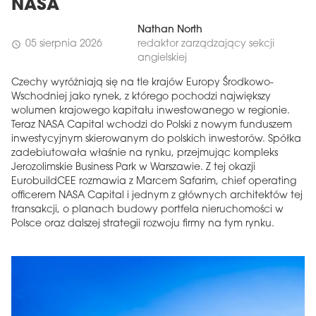
NASA
Nathan North
05 sierpnia 2026
redaktor zarządzający sekcji
schedule
angielskiej
Czechy wyróżniają się na tle krajów Europy Środkowo-
Wschodniej jako rynek, z którego pochodzi największy
wolumen krajowego kapitału inwestowanego w regionie.
Teraz NASA Capital wchodzi do Polski z nowym funduszem
inwestycyjnym skierowanym do polskich inwestorów. Spółka
zadebiutowała właśnie na rynku, przejmując kompleks
Jerozolimskie Business Park w Warszawie. Z tej okazji
EurobuildCEE rozmawia z Marcem Safarim, chief operating
officerem NASA Capital i jednym z głównych architektów tej
transakcji, o planach budowy portfela nieruchomości w
Polsce oraz dalszej strategii rozwoju firmy na tym rynku.