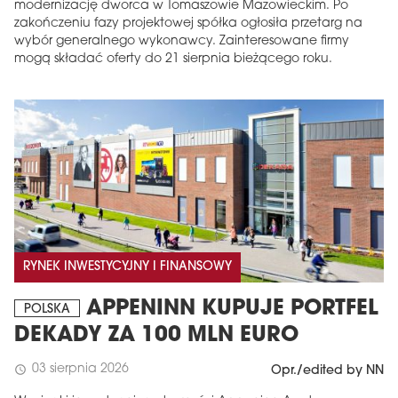
modernizację dworca w Tomaszowie Mazowieckim. Po
zakończeniu fazy projektowej spółka ogłosiła przetarg na
wybór generalnego wykonawcy. Zainteresowane firmy
mogą składać oferty do 21 sierpnia bieżącego roku.
RYNEK INWESTYCYJNY I FINANSOWY
APPENINN KUPUJE PORTFEL
POLSKA
DEKADY ZA 100 MLN EURO
03 sierpnia 2026
schedule
Opr./edited by NN