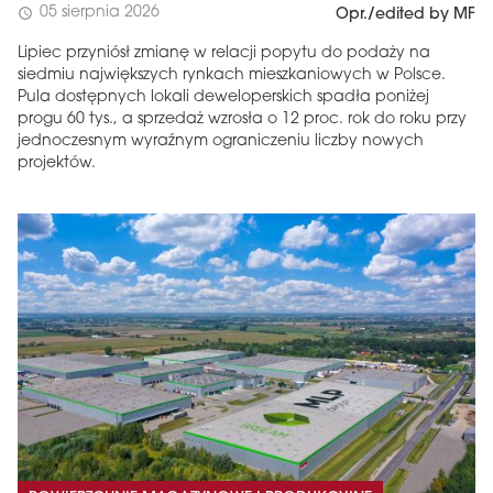
05 sierpnia 2026
schedule
Opr./edited by MF
Lipiec przyniósł zmianę w relacji popytu do podaży na
siedmiu największych rynkach mieszkaniowych w Polsce.
Pula dostępnych lokali deweloperskich spadła poniżej
progu 60 tys., a sprzedaż wzrosła o 12 proc. rok do roku przy
jednoczesnym wyraźnym ograniczeniu liczby nowych
projektów.