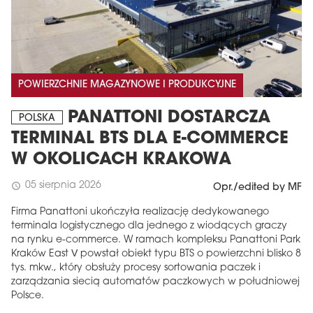
POWIERZCHNIE MAGAZYNOWE I PRODUKCYJNE
PANATTONI DOSTARCZA
POLSKA
TERMINAL BTS DLA E-COMMERCE
W OKOLICACH KRAKOWA
05 sierpnia 2026
schedule
Opr./edited by MF
Firma Panattoni ukończyła realizację dedykowanego
terminala logistycznego dla jednego z wiodących graczy
na rynku e-commerce. W ramach kompleksu Panattoni Park
Kraków East V powstał obiekt typu BTS o powierzchni blisko 8
tys. mkw., który obsłuży procesy sortowania paczek i
zarządzania siecią automatów paczkowych w południowej
Polsce.