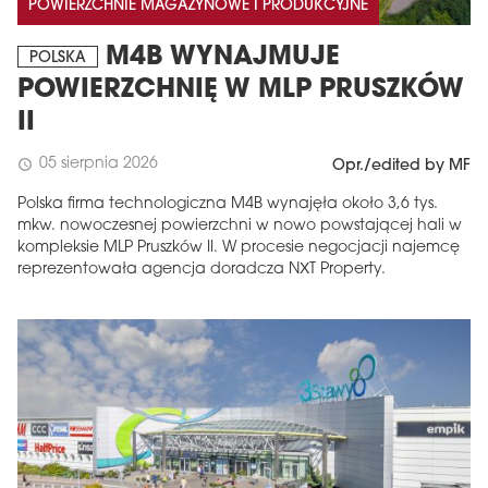
POWIERZCHNIE MAGAZYNOWE I PRODUKCYJNE
M4B WYNAJMUJE
POLSKA
POWIERZCHNIĘ W MLP PRUSZKÓW
II
05 sierpnia 2026
schedule
Opr./edited by MF
Polska firma technologiczna M4B wynajęła około 3,6 tys.
mkw. nowoczesnej powierzchni w nowo powstającej hali w
kompleksie MLP Pruszków II. W procesie negocjacji najemcę
reprezentowała agencja doradcza NXT Property.