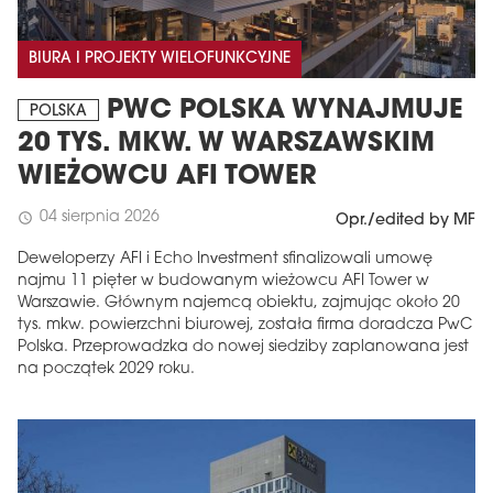
BIURA I PROJEKTY WIELOFUNKCYJNE
PWC POLSKA WYNAJMUJE
POLSKA
20 TYS. MKW. W WARSZAWSKIM
WIEŻOWCU AFI TOWER
04 sierpnia 2026
schedule
Opr./edited by MF
Deweloperzy AFI i Echo Investment sfinalizowali umowę
najmu 11 pięter w budowanym wieżowcu AFI Tower w
Warszawie. Głównym najemcą obiektu, zajmując około 20
tys. mkw. powierzchni biurowej, została firma doradcza PwC
Polska. Przeprowadzka do nowej siedziby zaplanowana jest
na początek 2029 roku.