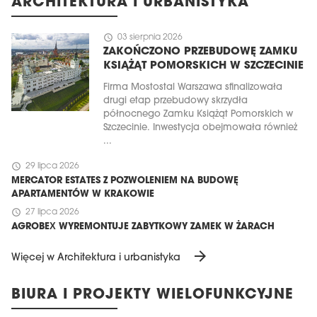
ARCHITEKTURA I URBANISTYKA
schedule
03 sierpnia 2026
ZAKOŃCZONO PRZEBUDOWĘ ZAMKU
KSIĄŻĄT POMORSKICH W SZCZECINIE
Firma Mostostal Warszawa sfinalizowała
drugi etap przebudowy skrzydła
północnego Zamku Książąt Pomorskich w
Szczecinie. Inwestycja obejmowała również
...
schedule
29 lipca 2026
MERCATOR ESTATES Z POZWOLENIEM NA BUDOWĘ
APARTAMENTÓW W KRAKOWIE
schedule
27 lipca 2026
AGROBEX WYREMONTUJE ZABYTKOWY ZAMEK W ŻARACH
arrow_forward
Więcej w Architektura i urbanistyka
BIURA I PROJEKTY WIELOFUNKCYJNE