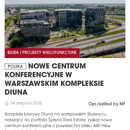
BIURA I PROJEKTY WIELOFUNKCYJNE
NOWE CENTRUM
POLSKA
KONFERENCYJNE W
WARSZAWSKIM KOMPLEKSIE
DIUNA
04 sierpnia 2026
schedule
Opr./edited by MF
Kompleks biurowy Diuna na warszawskim Służewcu,
należący do portfolio Syrena Real Estate, zyskał nowe
centrum konferencyjne o powierzchni blisko 460 mkw.