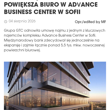
POWIĘKSZA BIURO W ADVANCE
BUSINESS CENTER W SOFII
04 sierpnia 2026
schedule
Opr./edited by MF
Grupa GTC odnowiła umowę najmu z jednym z kluczowych
najemców kompleksu Advance Business Center w Sofii.
Międzynarodowy bank zdecydował się jednocześnie na
ekspansję i zajmie łącznie ponad 5,5 tys. mkw. nowoczesnej
powierzchni biurowej.