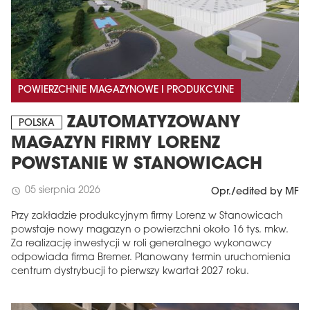
POWIERZCHNIE MAGAZYNOWE I PRODUKCYJNE
ZAUTOMATYZOWANY
POLSKA
MAGAZYN FIRMY LORENZ
POWSTANIE W STANOWICACH
05 sierpnia 2026
schedule
Opr./edited by MF
Przy zakładzie produkcyjnym firmy Lorenz w Stanowicach
powstaje nowy magazyn o powierzchni około 16 tys. mkw.
Za realizację inwestycji w roli generalnego wykonawcy
odpowiada firma Bremer. Planowany termin uruchomienia
centrum dystrybucji to pierwszy kwartał 2027 roku.