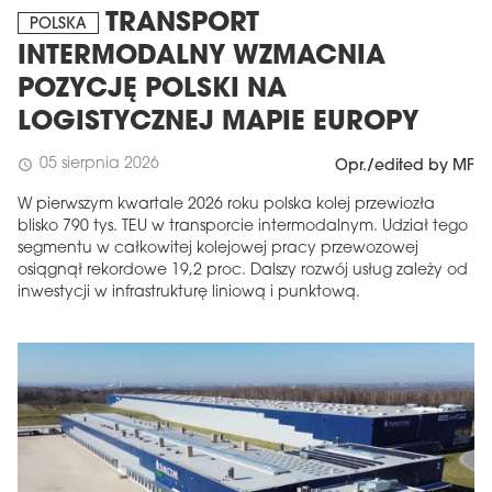
TRANSPORT
POLSKA
INTERMODALNY WZMACNIA
POZYCJĘ POLSKI NA
LOGISTYCZNEJ MAPIE EUROPY
05 sierpnia 2026
schedule
Opr./edited by MF
W pierwszym kwartale 2026 roku polska kolej przewiozła
blisko 790 tys. TEU w transporcie intermodalnym. Udział tego
segmentu w całkowitej kolejowej pracy przewozowej
osiągnął rekordowe 19,2 proc. Dalszy rozwój usług zależy od
inwestycji w infrastrukturę liniową i punktową.