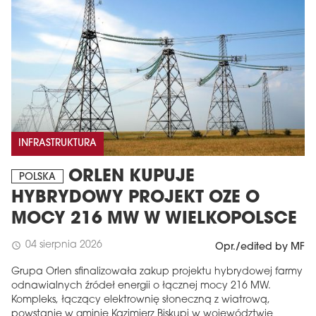
INFRASTRUKTURA
MAGAZYN
ORLEN KUPUJE
POLSKA
HYBRYDOWY PROJEKT OZE O
Wydanie 6 (308)
MOCY 216 MW W WIELKOPOLSCE
CZERWIEC 2026
arrow_forward
Więcej w tym wydaniu
04 sierpnia 2026
schedule
Opr./edited by MF
Zamów teraz!
Grupa Orlen sfinalizowała zakup projektu hybrydowej farmy
odnawialnych źródeł energii o łącznej mocy 216 MW.
Kompleks, łączący elektrownię słoneczną z wiatrową,
powstanie w gminie Kazimierz Biskupi w województwie