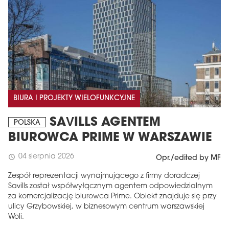
BIURA I PROJEKTY WIELOFUNKCYJNE
SAVILLS AGENTEM
POLSKA
BIUROWCA PRIME W WARSZAWIE
04 sierpnia 2026
schedule
Opr./edited by MF
Zespół reprezentacji wynajmującego z firmy doradczej
Savills został współwyłącznym agentem odpowiedzialnym
za komercjalizację biurowca Prime. Obiekt znajduje się przy
ulicy Grzybowskiej, w biznesowym centrum warszawskiej
Woli.