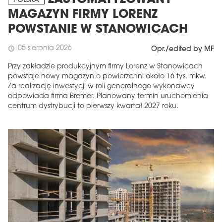
ZAUTOMATYZOWANY
POLSKA
MAGAZYN FIRMY LORENZ
POWSTANIE W STANOWICACH
05 sierpnia 2026
schedule
Opr./edited by MF
Przy zakładzie produkcyjnym firmy Lorenz w Stanowicach
powstaje nowy magazyn o powierzchni około 16 tys. mkw.
Za realizację inwestycji w roli generalnego wykonawcy
odpowiada firma Bremer. Planowany termin uruchomienia
centrum dystrybucji to pierwszy kwartał 2027 roku.