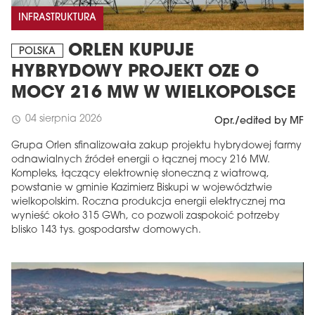
INFRASTRUKTURA
ORLEN KUPUJE
POLSKA
HYBRYDOWY PROJEKT OZE O
MOCY 216 MW W WIELKOPOLSCE
04 sierpnia 2026
schedule
Opr./edited by MF
Grupa Orlen sfinalizowała zakup projektu hybrydowej farmy
odnawialnych źródeł energii o łącznej mocy 216 MW.
Kompleks, łączący elektrownię słoneczną z wiatrową,
powstanie w gminie Kazimierz Biskupi w województwie
wielkopolskim. Roczna produkcja energii elektrycznej ma
wynieść około 315 GWh, co pozwoli zaspokoić potrzeby
blisko 143 tys. gospodarstw domowych.