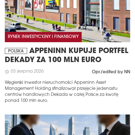
RYNEK INWESTYCYJNY I FINANSOWY
APPENINN KUPUJE PORTFEL
POLSKA
DEKADY ZA 100 MLN EURO
03 sierpnia 2026
schedule
Opr./edited by NN
Węgierski inwestor nieruchomości Appeninn Asset
Management Holding sfinalizował przejęcie jedenastu
centrów handlowych Dekada w całej Polsce za kwotę
ponad 100 mln euro.