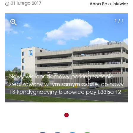
schedule
01 lutego 2017
Anna Pakulniewicz
1 / 1
Nowy wielopoziomowy parking zostanie
zrealizowany w tym samym czasie, co nowy
13-kondygnacyjny biurowiec przy Lõõtsa 12