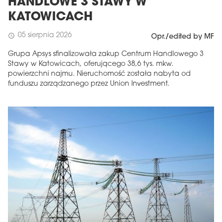
HANDLOWE 3 STAWY W
KATOWICACH
05 sierpnia 2026
schedule
Opr./edited by MF
Grupa Apsys sfinalizowała zakup Centrum Handlowego 3
Stawy w Katowicach, oferującego 38,6 tys. mkw.
powierzchni najmu. Nieruchomość została nabyta od
funduszu zarządzanego przez Union Investment.