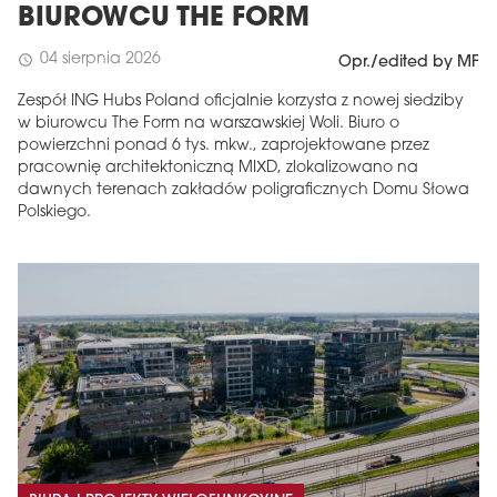
BIUROWCU THE FORM
04 sierpnia 2026
schedule
Opr./edited by MF
Zespół ING Hubs Poland oficjalnie korzysta z nowej siedziby
w biurowcu The Form na warszawskiej Woli. Biuro o
powierzchni ponad 6 tys. mkw., zaprojektowane przez
pracownię architektoniczną MIXD, zlokalizowano na
dawnych terenach zakładów poligraficznych Domu Słowa
Polskiego.