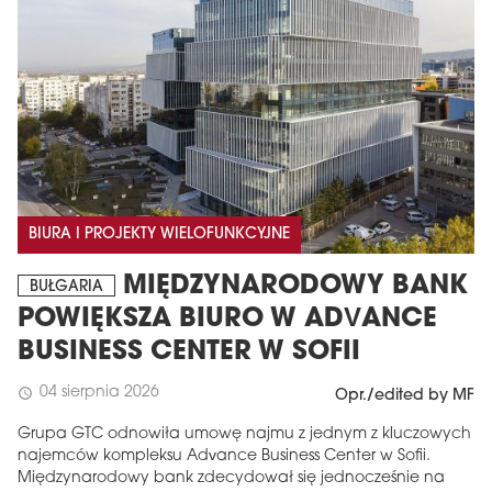
BIURA I PROJEKTY WIELOFUNKCYJNE
MIĘDZYNARODOWY BANK
BUŁGARIA
POWIĘKSZA BIURO W ADVANCE
BUSINESS CENTER W SOFII
04 sierpnia 2026
schedule
Opr./edited by MF
Grupa GTC odnowiła umowę najmu z jednym z kluczowych
najemców kompleksu Advance Business Center w Sofii.
Międzynarodowy bank zdecydował się jednocześnie na