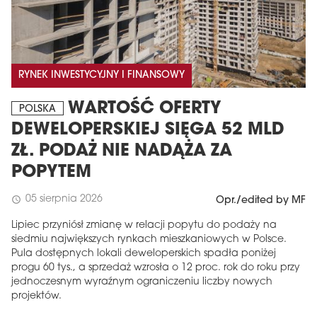
RYNEK INWESTYCYJNY I FINANSOWY
WARTOŚĆ OFERTY
POLSKA
DEWELOPERSKIEJ SIĘGA 52 MLD
ZŁ. PODAŻ NIE NADĄŻA ZA
POPYTEM
05 sierpnia 2026
schedule
Opr./edited by MF
Lipiec przyniósł zmianę w relacji popytu do podaży na
siedmiu największych rynkach mieszkaniowych w Polsce.
Pula dostępnych lokali deweloperskich spadła poniżej
progu 60 tys., a sprzedaż wzrosła o 12 proc. rok do roku przy
jednoczesnym wyraźnym ograniczeniu liczby nowych
projektów.