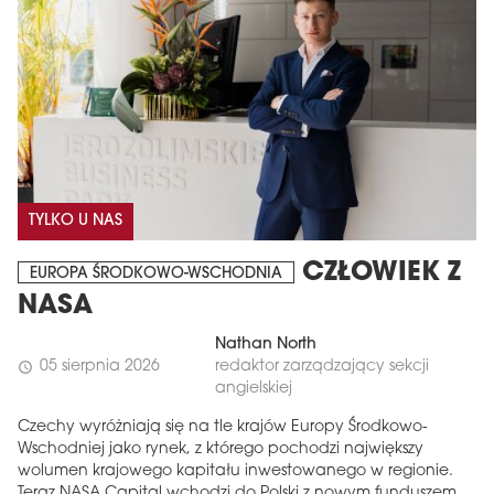
TYLKO U NAS
CZŁOWIEK Z
EUROPA ŚRODKOWO-WSCHODNIA
NASA
Nathan North
05 sierpnia 2026
redaktor zarządzający sekcji
schedule
angielskiej
Czechy wyróżniają się na tle krajów Europy Środkowo-
Wschodniej jako rynek, z którego pochodzi największy
wolumen krajowego kapitału inwestowanego w regionie.
Teraz NASA Capital wchodzi do Polski z nowym funduszem