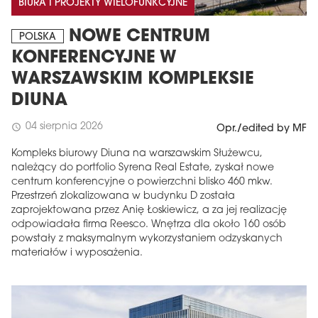
BIURA I PROJEKTY WIELOFUNKCYJNE
NOWE CENTRUM
POLSKA
KONFERENCYJNE W
WARSZAWSKIM KOMPLEKSIE
DIUNA
04 sierpnia 2026
schedule
Opr./edited by MF
Kompleks biurowy Diuna na warszawskim Służewcu,
należący do portfolio Syrena Real Estate, zyskał nowe
centrum konferencyjne o powierzchni blisko 460 mkw.
Przestrzeń zlokalizowana w budynku D została
zaprojektowana przez Anię Łoskiewicz, a za jej realizację
odpowiadała firma Reesco. Wnętrza dla około 160 osób
powstały z maksymalnym wykorzystaniem odzyskanych
materiałów i wyposażenia.