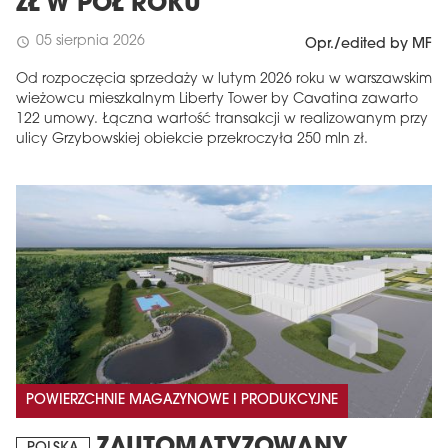
ZŁ W PÓŁ ROKU
05 sierpnia 2026
schedule
Opr./edited by MF
Od rozpoczęcia sprzedaży w lutym 2026 roku w warszawskim
wieżowcu mieszkalnym Liberty Tower by Cavatina zawarto
122 umowy. Łączna wartość transakcji w realizowanym przy
ulicy Grzybowskiej obiekcie przekroczyła 250 mln zł.
POWIERZCHNIE MAGAZYNOWE I PRODUKCYJNE