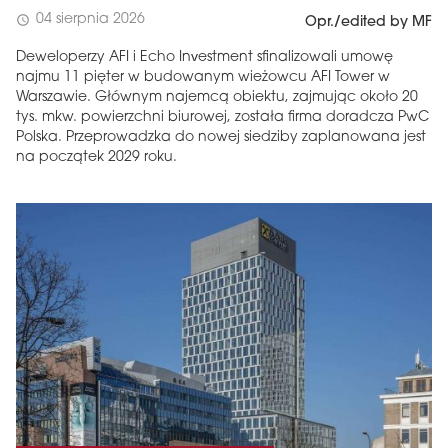
04 sierpnia 2026
schedule
Opr./edited by MF
Deweloperzy AFI i Echo Investment sfinalizowali umowę
najmu 11 pięter w budowanym wieżowcu AFI Tower w
Warszawie. Głównym najemcą obiektu, zajmując około 20
tys. mkw. powierzchni biurowej, została firma doradcza PwC
Polska. Przeprowadzka do nowej siedziby zaplanowana jest
na początek 2029 roku.