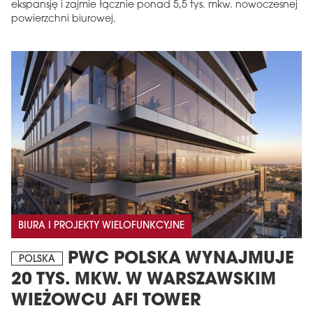
ekspansję i zajmie łącznie ponad 5,5 tys. mkw. nowoczesnej
powierzchni biurowej.
BIURA I PROJEKTY WIELOFUNKCYJNE
PWC POLSKA WYNAJMUJE
POLSKA
20 TYS. MKW. W WARSZAWSKIM
WIEŻOWCU AFI TOWER