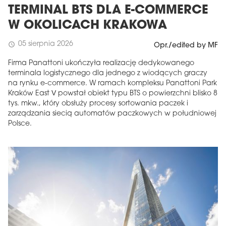
TERMINAL BTS DLA E-COMMERCE
W OKOLICACH KRAKOWA
05 sierpnia 2026
schedule
Opr./edited by MF
Firma Panattoni ukończyła realizację dedykowanego
terminala logistycznego dla jednego z wiodących graczy
na rynku e-commerce. W ramach kompleksu Panattoni Park
Kraków East V powstał obiekt typu BTS o powierzchni blisko 8
tys. mkw., który obsłuży procesy sortowania paczek i
zarządzania siecią automatów paczkowych w południowej
Polsce.