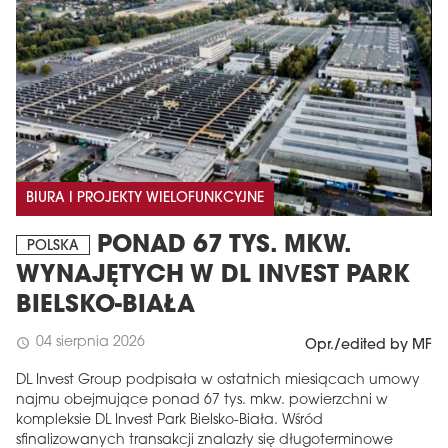
BIURA I PROJEKTY WIELOFUNKCYJNE
PONAD 67 TYS. MKW.
POLSKA
WYNAJĘTYCH W DL INVEST PARK
BIELSKO-BIAŁA
04 sierpnia 2026
schedule
Opr./edited by MF
DL Invest Group podpisała w ostatnich miesiącach umowy
najmu obejmujące ponad 67 tys. mkw. powierzchni w
kompleksie DL Invest Park Bielsko-Biała. Wśród
sfinalizowanych transakcji znalazły się długoterminowe