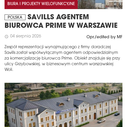
BIURA I PROJEKTY WIELOFUNKCYJNE
SAVILLS AGENTEM
POLSKA
BIUROWCA PRIME W WARSZAWIE
04 sierpnia 2026
schedule
Opr./edited by MF
Zespół reprezentacji wynajmującego z firmy doradczej
Savills został współwyłącznym agentem odpowiedzialnym
za komercjalizację biurowca Prime. Obiekt znajduje się przy
ulicy Grzybowskiej, w biznesowym centrum warszawskiej
Woli.