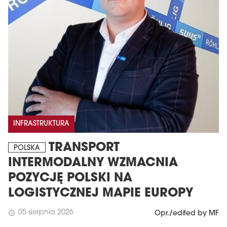
INFRASTRUKTURA
TRANSPORT
POLSKA
INTERMODALNY WZMACNIA
POZYCJĘ POLSKI NA
LOGISTYCZNEJ MAPIE EUROPY
05 sierpnia 2026
schedule
Opr./edited by MF