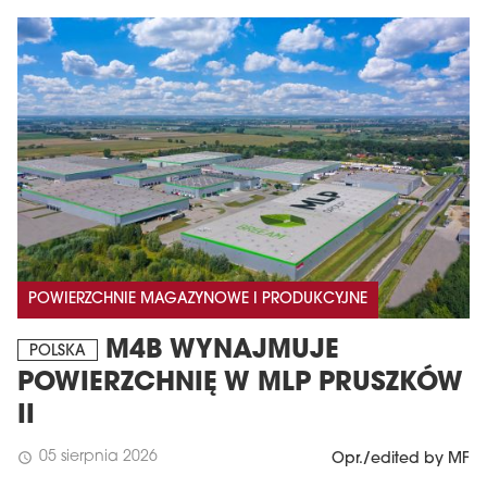
POWIERZCHNIE MAGAZYNOWE I PRODUKCYJNE
M4B WYNAJMUJE
POLSKA
POWIERZCHNIĘ W MLP PRUSZKÓW
II
05 sierpnia 2026
schedule
Opr./edited by MF