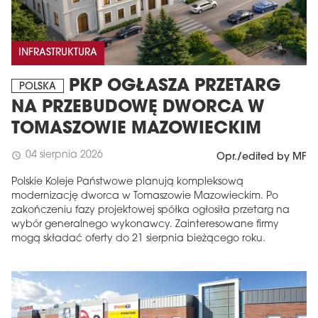
INFRASTRUKTURA
PKP OGŁASZA PRZETARG
POLSKA
NA PRZEBUDOWĘ DWORCA W
TOMASZOWIE MAZOWIECKIM
04 sierpnia 2026
schedule
Opr./edited by MF
Polskie Koleje Państwowe planują kompleksową
modernizację dworca w Tomaszowie Mazowieckim. Po
zakończeniu fazy projektowej spółka ogłosiła przetarg na
wybór generalnego wykonawcy. Zainteresowane firmy
mogą składać oferty do 21 sierpnia bieżącego roku.