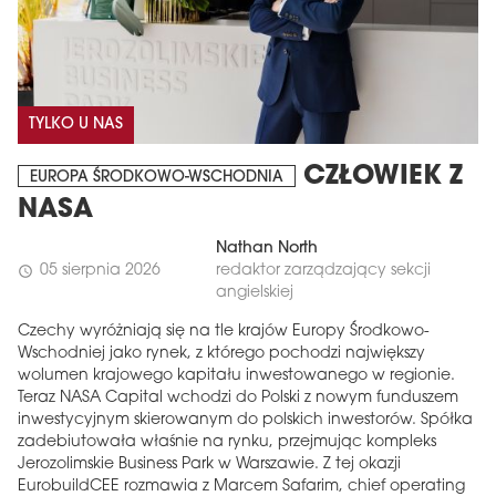
TYLKO U NAS
CZŁOWIEK Z
EUROPA ŚRODKOWO-WSCHODNIA
NASA
Nathan North
05 sierpnia 2026
redaktor zarządzający sekcji
schedule
angielskiej
Czechy wyróżniają się na tle krajów Europy Środkowo-
Wschodniej jako rynek, z którego pochodzi największy
wolumen krajowego kapitału inwestowanego w regionie.
Teraz NASA Capital wchodzi do Polski z nowym funduszem
inwestycyjnym skierowanym do polskich inwestorów. Spółka
zadebiutowała właśnie na rynku, przejmując kompleks
Jerozolimskie Business Park w Warszawie. Z tej okazji
EurobuildCEE rozmawia z Marcem Safarim, chief operating