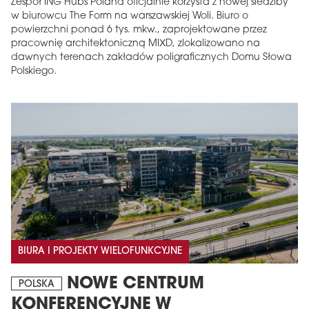
Zespół ING Hubs Poland oficjalnie korzysta z nowej siedziby
w biurowcu The Form na warszawskiej Woli. Biuro o
powierzchni ponad 6 tys. mkw., zaprojektowane przez
pracownię architektoniczną MIXD, zlokalizowano na
dawnych terenach zakładów poligraficznych Domu Słowa
Polskiego.
BIURA I PROJEKTY WIELOFUNKCYJNE
NOWE CENTRUM
POLSKA
KONFERENCYJNE W