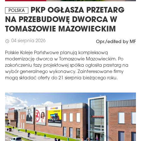
PKP OGŁASZA PRZETARG
POLSKA
NA PRZEBUDOWĘ DWORCA W
TOMASZOWIE MAZOWIECKIM
04 sierpnia 2026
schedule
Opr./edited by MF
Polskie Koleje Państwowe planują kompleksową
modernizację dworca w Tomaszowie Mazowieckim. Po
zakończeniu fazy projektowej spółka ogłosiła przetarg na
wybór generalnego wykonawcy. Zainteresowane firmy
mogą składać oferty do 21 sierpnia bieżącego roku.