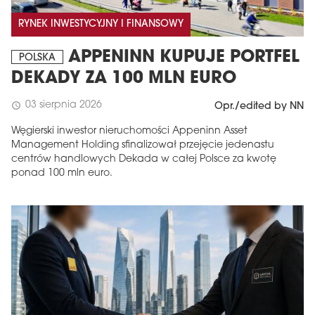
RYNEK INWESTYCYJNY I FINANSOWY
APPENINN KUPUJE PORTFEL
POLSKA
DEKADY ZA 100 MLN EURO
03 sierpnia 2026
schedule
Opr./edited by NN
Węgierski inwestor nieruchomości Appeninn Asset
Management Holding sfinalizował przejęcie jedenastu
centrów handlowych Dekada w całej Polsce za kwotę
ponad 100 mln euro.