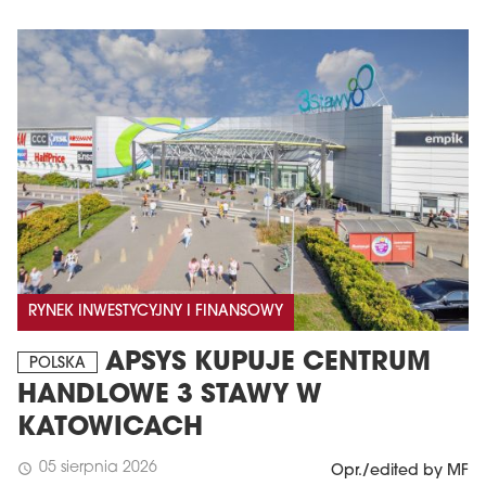
RYNEK INWESTYCYJNY I FINANSOWY
APSYS KUPUJE CENTRUM
POLSKA
HANDLOWE 3 STAWY W
KATOWICACH
05 sierpnia 2026
schedule
Opr./edited by MF