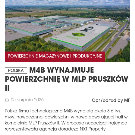
POWIERZCHNIE MAGAZYNOWE I PRODUKCYJNE
M4B WYNAJMUJE
POLSKA
POWIERZCHNIĘ W MLP PRUSZKÓW
II
05 sierpnia 2026
schedule
Opr./edited by MF
Polska firma technologiczna M4B wynajęła około 3,6 tys.
mkw. nowoczesnej powierzchni w nowo powstającej hali w
kompleksie MLP Pruszków II. W procesie negocjacji najemcę
reprezentowała agencja doradcza NXT Property.