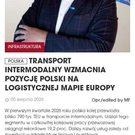
INFRASTRUKTURA
TRANSPORT
POLSKA
INTERMODALNY WZMACNIA
POZYCJĘ POLSKI NA
LOGISTYCZNEJ MAPIE EUROPY
05 sierpnia 2026
schedule
Opr./edited by MF
W pierwszym kwartale 2026 roku polska kolej przewiozła
blisko 790 tys. TEU w transporcie intermodalnym. Udział tego
segmentu w całkowitej kolejowej pracy przewozowej
osiągnął rekordowe 19,2 proc. Dalszy rozwój usług zależy od