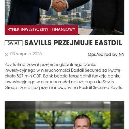
RYNEK INWESTYCYJNY I FINANSOWY
SAVILLS PRZEJMUJE EASTDIL
ŚWIAT
03 sierpnia 2026
schedule
Opr./edited by NN
Savills sfinalizował przejęcie globalnego banku
inwestycyjnego w nieruchomości Eastdil Secured za kwotę
około 827 mln GBP. Bank będzie teraz pełnił funkcję banku
inwestycyjnego w nieruchomości należącego do Savills
Group i został już przemianowany na Eastdil Secured Savills.