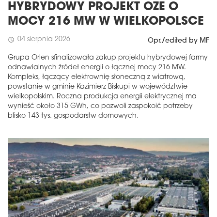
HYBRYDOWY PROJEKT OZE O
MOCY 216 MW W WIELKOPOLSCE
04 sierpnia 2026
schedule
Opr./edited by MF
Grupa Orlen sfinalizowała zakup projektu hybrydowej farmy
odnawialnych źródeł energii o łącznej mocy 216 MW.
Kompleks, łączący elektrownię słoneczną z wiatrową,
powstanie w gminie Kazimierz Biskupi w województwie
wielkopolskim. Roczna produkcja energii elektrycznej ma
wynieść około 315 GWh, co pozwoli zaspokoić potrzeby
blisko 143 tys. gospodarstw domowych.