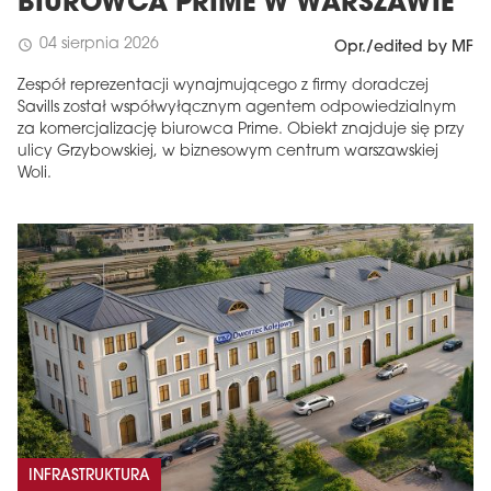
BIUROWCA PRIME W WARSZAWIE
04 sierpnia 2026
schedule
Opr./edited by MF
Zespół reprezentacji wynajmującego z firmy doradczej
Savills został współwyłącznym agentem odpowiedzialnym
za komercjalizację biurowca Prime. Obiekt znajduje się przy
ulicy Grzybowskiej, w biznesowym centrum warszawskiej
Woli.
INFRASTRUKTURA