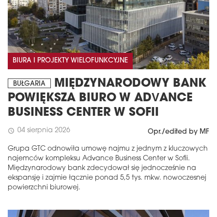
BIURA I PROJEKTY WIELOFUNKCYJNE
MIĘDZYNARODOWY BANK
BUŁGARIA
POWIĘKSZA BIURO W ADVANCE
BUSINESS CENTER W SOFII
04 sierpnia 2026
schedule
Opr./edited by MF
Grupa GTC odnowiła umowę najmu z jednym z kluczowych
najemców kompleksu Advance Business Center w Sofii.
Międzynarodowy bank zdecydował się jednocześnie na
ekspansję i zajmie łącznie ponad 5,5 tys. mkw. nowoczesnej
powierzchni biurowej.