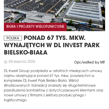
BIURA I PROJEKTY WIELOFUNKCYJNE
PONAD 67 TYS. MKW.
POLSKA
WYNAJĘTYCH W DL INVEST PARK
BIELSKO-BIAŁA
04 sierpnia 2026
schedule
Opr./edited by MF
DL Invest Group podpisała w ostatnich miesiącach umowy
najmu obejmujące ponad 67 tys. mkw. powierzchni w
kompleksie DL Invest Park Bielsko-Biała. Wśród
sfinalizowanych transakcji znalazły się długoterminowe
przedłużenia kontraktów z dotychczasowymi klientami oraz
nowe umowy z firmami z sektora produkcyjnego i
logistycznego.