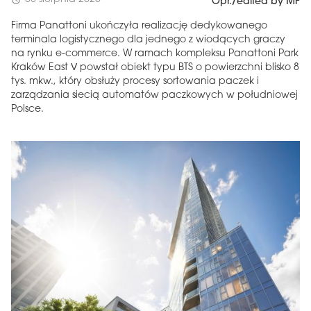
schedule
Opr./edited by MF
Firma Panattoni ukończyła realizację dedykowanego
terminala logistycznego dla jednego z wiodących graczy
na rynku e-commerce. W ramach kompleksu Panattoni Park
Kraków East V powstał obiekt typu BTS o powierzchni blisko 8
tys. mkw., który obsłuży procesy sortowania paczek i
zarządzania siecią automatów paczkowych w południowej
Polsce.