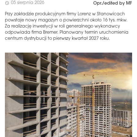
05 sierpnia 2026
schedule
Opr./edited by MF
Przy zakładzie produkcyjnym firmy Lorenz w Stanowicach
powstaje nowy magazyn o powierzchni około 16 tys. mkw.
Za realizację inwestycji w roli generalnego wykonawcy
odpowiada firma Bremer. Planowany termin uruchomienia
centrum dystrybucji to pierwszy kwartał 2027 roku.