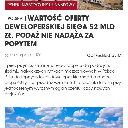
RYNEK INWESTYCYJNY I FINANSOWY
WARTOŚĆ OFERTY
POLSKA
DEWELOPERSKIEJ SIĘGA 52 MLD
ZŁ. PODAŻ NIE NADĄŻA ZA
POPYTEM
05 sierpnia 2026
schedule
Opr./edited by MF
Lipiec przyniósł zmianę w relacji popytu do podaży na
MAGAZYN
siedmiu największych rynkach mieszkaniowych w Polsce.
Pula dostępnych lokali deweloperskich spadła poniżej
Wydanie 6 (308)
progu 60 tys., a sprzedaż wzrosła o 12 proc. rok do roku przy
jednoczesnym wyraźnym ograniczeniu liczby nowych
CZERWIEC 2026
projektów.
arrow_forward
Więcej w tym wydaniu
Zamów teraz!