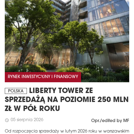
RYNEK INWESTYCYJNY I FINANSOWY
LIBERTY TOWER ZE
POLSKA
SPRZEDAŻĄ NA POZIOMIE 250 MLN
ZŁ W PÓŁ ROKU
05 sierpnia 2026
schedule
Opr./edited by MF
Od rozpoczęcia sprzedaży w lutym 2026 roku w warszawskim