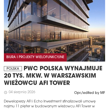
BIURA I PROJEKTY WIELOFUNKCYJNE
PWC POLSKA WYNAJMUJE
POLSKA
20 TYS. MKW. W WARSZAWSKIM
WIEŻOWCU AFI TOWER
04 sierpnia 2026
schedule
Opr./edited by MF
Deweloperzy AFI i Echo Investment sfinalizowali umowę
najmu 11 pięter w budowanym wieżowcu AFI Tower w