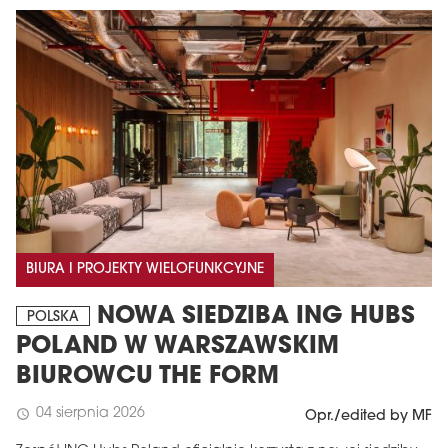
BIURA I PROJEKTY WIELOFUNKCYJNE
NOWA SIEDZIBA ING HUBS
POLSKA
POLAND W WARSZAWSKIM
BIUROWCU THE FORM
04 sierpnia 2026
schedule
Opr./edited by MF