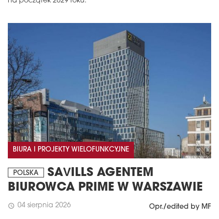
na początek 2029 roku.
BIURA I PROJEKTY WIELOFUNKCYJNE
SAVILLS AGENTEM
POLSKA
BIUROWCA PRIME W WARSZAWIE
04 sierpnia 2026
schedule
Opr./edited by MF