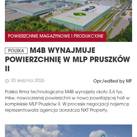
POWIERZCHNIE MAGAZYNOWE I PRODUKCYJNE
M4B WYNAJMUJE
POLSKA
POWIERZCHNIĘ W MLP PRUSZKÓW
II
05 sierpnia 2026
schedule
Opr./edited by MF
Polska firma technologiczna M4B wynajęła około 3,6 tys.
mkw. nowoczesnej powierzchni w nowo powstającej hali w
kompleksie MLP Pruszków II. W procesie negocjacji najemcę
reprezentowała agencja doradcza NXT Property.