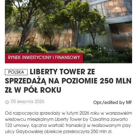
RYNEK INWESTYCYJNY I FINANSOWY
LIBERTY TOWER ZE
POLSKA
SPRZEDAŻĄ NA POZIOMIE 250 MLN
ZŁ W PÓŁ ROKU
05 sierpnia 2026
schedule
Opr./edited by MF
Od rozpoczęcia sprzedaży w lutym 2026 roku w warszawskim
wieżowcu mieszkalnym Liberty Tower by Cavatina zawarto
122 umowy. Łączna wartość transakcji w realizowanym przy
ulicy Grzybowskiej obiekcie przekroczyła 250 mln zł.