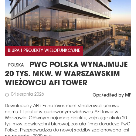
BIURA I PROJEKTY WIELOFUNKCYJNE
PWC POLSKA WYNAJMUJE
POLSKA
20 TYS. MKW. W WARSZAWSKIM
WIEŻOWCU AFI TOWER
04 sierpnia 2026
schedule
Opr./edited by MF
Deweloperzy AFI i Echo Investment sfinalizowali umowę
najmu 11 pięter w budowanym wieżowcu AFI Tower w
Warszawie. Głównym najemcą obiektu, zajmując około 20
tys. mkw. powierzchni biurowej, została firma doradcza PwC
Polska. Przeprowadzka do nowej siedziby zaplanowana jest