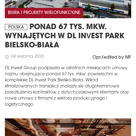
BIURA I PROJEKTY WIELOFUNKCYJNE
PONAD 67 TYS. MKW.
POLSKA
WYNAJĘTYCH W DL INVEST PARK
BIELSKO-BIAŁA
04 sierpnia 2026
schedule
Opr./edited by MF
DL Invest Group podpisała w ostatnich miesiącach umowy
najmu obejmujące ponad 67 tys. mkw. powierzchni w
kompleksie DL Invest Park Bielsko-Biała. Wśród
sfinalizowanych transakcji znalazły się długoterminowe
przedłużenia kontraktów z dotychczasowymi klientami oraz
nowe umowy z firmami z sektora produkcyjnego i
logistycznego.