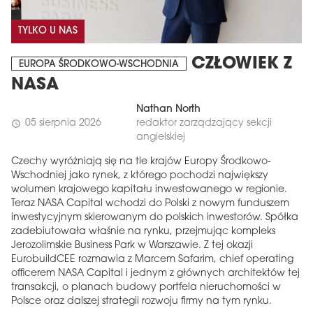
TYLKO U NAS
CZŁOWIEK Z
EUROPA ŚRODKOWO-WSCHODNIA
NASA
Nathan North
05 sierpnia 2026
redaktor zarządzający sekcji
schedule
angielskiej
Czechy wyróżniają się na tle krajów Europy Środkowo-
Wschodniej jako rynek, z którego pochodzi największy
wolumen krajowego kapitału inwestowanego w regionie.
Teraz NASA Capital wchodzi do Polski z nowym funduszem
inwestycyjnym skierowanym do polskich inwestorów. Spółka
zadebiutowała właśnie na rynku, przejmując kompleks
Jerozolimskie Business Park w Warszawie. Z tej okazji
EurobuildCEE rozmawia z Marcem Safarim, chief operating
officerem NASA Capital i jednym z głównych architektów tej
transakcji, o planach budowy portfela nieruchomości w
Polsce oraz dalszej strategii rozwoju firmy na tym rynku.