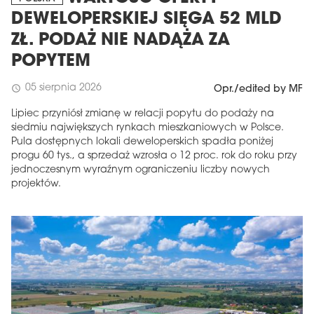
DEWELOPERSKIEJ SIĘGA 52 MLD
ZŁ. PODAŻ NIE NADĄŻA ZA
POPYTEM
05 sierpnia 2026
schedule
Opr./edited by MF
Lipiec przyniósł zmianę w relacji popytu do podaży na
siedmiu największych rynkach mieszkaniowych w Polsce.
Pula dostępnych lokali deweloperskich spadła poniżej
progu 60 tys., a sprzedaż wzrosła o 12 proc. rok do roku przy
MAGAZYN
jednoczesnym wyraźnym ograniczeniu liczby nowych
projektów.
Wydanie 6 (308)
CZERWIEC 2026
arrow_forward
Więcej w tym wydaniu
Zamów teraz!