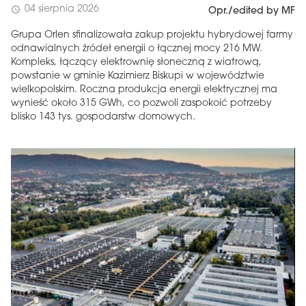
04 sierpnia 2026
schedule
Opr./edited by MF
Grupa Orlen sfinalizowała zakup projektu hybrydowej farmy
odnawialnych źródeł energii o łącznej mocy 216 MW.
Kompleks, łączący elektrownię słoneczną z wiatrową,
powstanie w gminie Kazimierz Biskupi w województwie
wielkopolskim. Roczna produkcja energii elektrycznej ma
wynieść około 315 GWh, co pozwoli zaspokoić potrzeby
blisko 143 tys. gospodarstw domowych.