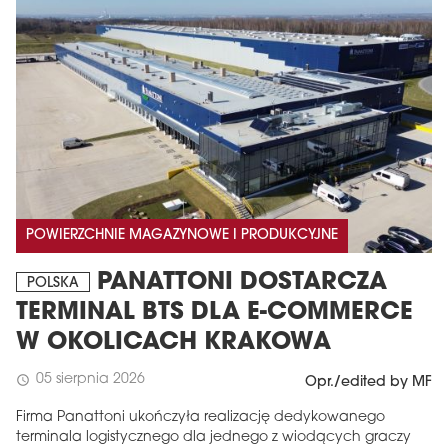
POWIERZCHNIE MAGAZYNOWE I PRODUKCYJNE
PANATTONI DOSTARCZA
POLSKA
TERMINAL BTS DLA E-COMMERCE
W OKOLICACH KRAKOWA
05 sierpnia 2026
schedule
Opr./edited by MF
Firma Panattoni ukończyła realizację dedykowanego
terminala logistycznego dla jednego z wiodących graczy