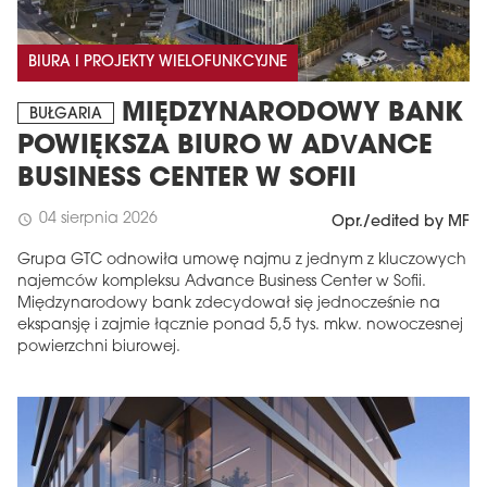
BIURA I PROJEKTY WIELOFUNKCYJNE
MIĘDZYNARODOWY BANK
BUŁGARIA
POWIĘKSZA BIURO W ADVANCE
BUSINESS CENTER W SOFII
04 sierpnia 2026
schedule
Opr./edited by MF
Grupa GTC odnowiła umowę najmu z jednym z kluczowych
najemców kompleksu Advance Business Center w Sofii.
Międzynarodowy bank zdecydował się jednocześnie na
ekspansję i zajmie łącznie ponad 5,5 tys. mkw. nowoczesnej
powierzchni biurowej.