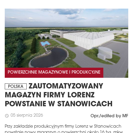
POWIERZCHNIE MAGAZYNOWE I PRODUKCYJNE
ZAUTOMATYZOWANY
POLSKA
MAGAZYN FIRMY LORENZ
POWSTANIE W STANOWICACH
05 sierpnia 2026
schedule
Opr./edited by MF
Przy zakładzie produkcyjnym firmy Lorenz w Stanowicach
powstaje nowy magazyn o powierzchni około 16 tys. mkw.