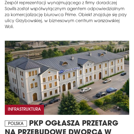
Zespół reprezentacji wynajmującego z firmy doradczej
Savills został współwyłącznym agentem odpowiedzialnym
za komercjalizację biurowca Prime. Obiekt znajduje się przy
ulicy Grzybowskiej, w biznesowym centrum warszawskiej
Woli.
INFRASTRUKTURA
PKP OGŁASZA PRZETARG
POLSKA
NA PRZEBUDOWĘ DWORCA W