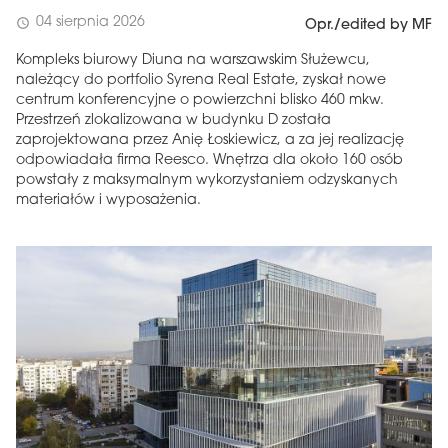
04 sierpnia 2026
schedule
Opr./edited by MF
Kompleks biurowy Diuna na warszawskim Służewcu,
należący do portfolio Syrena Real Estate, zyskał nowe
centrum konferencyjne o powierzchni blisko 460 mkw.
Przestrzeń zlokalizowana w budynku D została
zaprojektowana przez Anię Łoskiewicz, a za jej realizację
odpowiadała firma Reesco. Wnętrza dla około 160 osób
powstały z maksymalnym wykorzystaniem odzyskanych
materiałów i wyposażenia.