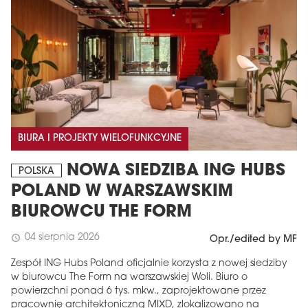
BIURA I PROJEKTY WIELOFUNKCYJNE
NOWA SIEDZIBA ING HUBS
POLSKA
POLAND W WARSZAWSKIM
BIUROWCU THE FORM
04 sierpnia 2026
schedule
Opr./edited by MF
Zespół ING Hubs Poland oficjalnie korzysta z nowej siedziby
w biurowcu The Form na warszawskiej Woli. Biuro o
powierzchni ponad 6 tys. mkw., zaprojektowane przez
pracownię architektoniczną MIXD, zlokalizowano na