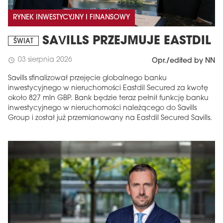
RYNEK INWESTYCYJNY I FINANSOWY
SAVILLS PRZEJMUJE EASTDIL
ŚWIAT
03 sierpnia 2026
schedule
Opr./edited by NN
Savills sfinalizował przejęcie globalnego banku
inwestycyjnego w nieruchomości Eastdil Secured za kwotę
około 827 mln GBP. Bank będzie teraz pełnił funkcję banku
inwestycyjnego w nieruchomości należącego do Savills
Group i został już przemianowany na Eastdil Secured Savills.