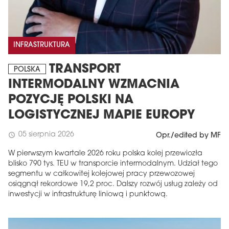
INFRASTRUKTURA
TRANSPORT
POLSKA
INTERMODALNY WZMACNIA
POZYCJĘ POLSKI NA
LOGISTYCZNEJ MAPIE EUROPY
05 sierpnia 2026
schedule
Opr./edited by MF
W pierwszym kwartale 2026 roku polska kolej przewiozła
blisko 790 tys. TEU w transporcie intermodalnym. Udział tego
segmentu w całkowitej kolejowej pracy przewozowej
osiągnął rekordowe 19,2 proc. Dalszy rozwój usług zależy od
inwestycji w infrastrukturę liniową i punktową.