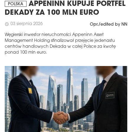
APPENINN KUPUJE PORTFEL
POLSKA
DEKADY ZA 100 MLN EURO
03 sierpnia 2026
schedule
Opr./edited by NN
Węgierski inwestor nieruchomości Appeninn Asset
Management Holding sfinalizował przejęcie jedenastu
centrów handlowych Dekada w całej Polsce za kwotę
ponad 100 mln euro.