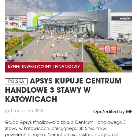
RYNEK INWESTYCYJNY I FINANSOWY
APSYS KUPUJE CENTRUM
POLSKA
HANDLOWE 3 STAWY W
KATOWICACH
05 sierpnia 2026
schedule
Opr./edited by MF
Grupa Apsys sfinalizowała zakup Centrum Handlowego 3
Stawy w Katowicach, oferującego 38,6 tys. mkw.
powierzchni najmu. Nieruchomość została nabyta od