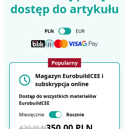
dostęp do artykułu
PLN
EUR
Popularny
Magazyn EurobuildCEE i
subskrypcja online
Dostęp do wszystkich materiałów
EurobuildCEE
Miesięcznie
Rocznie
350.00 PLN
420 PLN