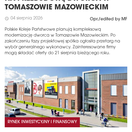
TOMASZOWIE MAZOWIECKIM
04 sierpnia 2026
schedule
Opr./edited by MF
Polskie Koleje Państwowe planują kompleksową
modernizację dworca w Tomaszowie Mazowieckim. Po
zakończeniu fazy projektowej spółka ogłosiła przetarg na
wybór generalnego wykonawcy. Zainteresowane firmy
mogą składać oferty do 21 sierpnia bieżącego roku.
RYNEK INWESTYCYJNY I FINANSOWY