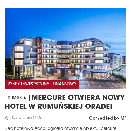
RYNEK INWESTYCYJNY I FINANSOWY
MERCURE OTWIERA NOWY
RUMUNIA
HOTEL W RUMUŃSKIEJ ORADEI
05 sierpnia 2026
schedule
Opr./edited by MF
Sieć hotelowa Accor ogłosiła otwarcie obiektu Mercure