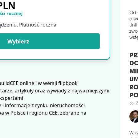
schedule
1
 PLN
GN
ci rocznej
Rus
Od 
ądzeniu. Płatność roczna
ul. 
o w
wyko
Unii
Cons
zwol
Wybierz
plan
wstę
schedule
0
PO
PR
MIL
DO
Cora
MI
zwi
ldCEE online i w wersji flipbook
budo
UM
arze, artykuły oraz wywiady z najważniejszymi
gru
RO
ekspertami
schedule
0
P
 i informacje z rynku nieruchomości
AS
2
schedule
 w Polsce i regionu CEE, zebrane na
I E
Inwe
użyt
odbi