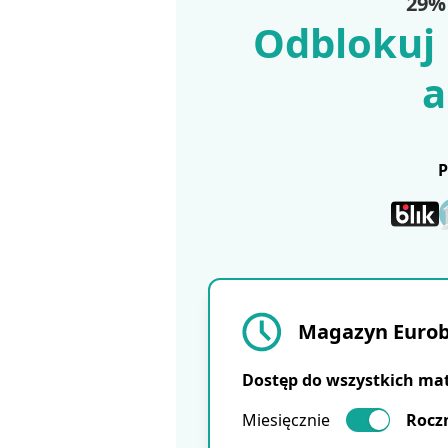
29% 
Odblokuj 
a
Magazyn Eurobu
Dostęp do wszystkich ma
Miesięcznie
Rocz