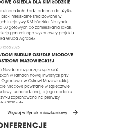
OWĘ OSIEDLA DLA SIM ŁÓDZKIE
zezinach koło Łodzi oddano do użytku
bloki mieszkalne zrealizowane w
ch inicjatywy SIM Łódzkie. Na rynek
iło 80 gotowych do zamieszkania lokali,
unkcję generalnego wykonawcy projektu
iła Grupa Agrobex.
3 lipca 2026
VDOM BUDUJE OSIEDLE MIODOVE
OSTROWI MAZOWIECKIEJ
ma Novdom rozpoczęła sprzedaż
zkań w ramach nowej inwestycji przy
y Ogrodowej w Ostrowi Mazowieckiej.
dle Miodove powstanie w sąsiedztwie
udowy jednorodzinnej, a jego oddanie
użytku zaplanowano na pierwszy
tał 2029 roku.
arrow_forward
1 lipca 2026
Więcej w Rynek mieszkaniowy
AKOWSKI TAKT LIRNIKÓW W
ONFERENCJE
ANIE SUROWYM ZAMKNIĘTYM