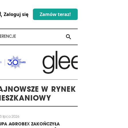
Zaloguj się
Zamów teraz!
search
search
ERENCJE
AJNOWSZE W RYNEK
IESZKANIOWY
3 lipca 2026
UPA AGROBEX ZAKOŃCZYŁA