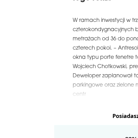
W ramach inwestycji w t
czterokondygnacyjnych b
metrażach od 36 do pona
czterech pokoi. – Antreso
okna typu porte fenetre t
Wojciech Chotkowski, pre
Deweloper zaplanował ta
parkingowe oraz zielone 
centr
Posiadas