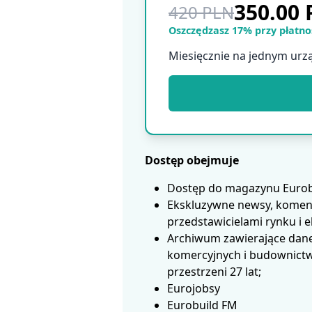
350.00
420 PLN
Oszczędzasz 17% przy płatnoś
Miesięcznie na jednym urz
Dostęp obejmuje
Dostęp do magazynu Eurobui
Ekskluzywne newsy, koment
przedstawicielami rynku i 
Archiwum zawierające dane
komercyjnych i budownictwa
przestrzeni 27 lat;
Eurojobsy
Eurobuild FM