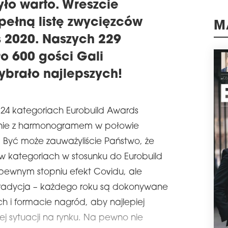
ło warto. Wreszcie
schedule
2
OST
pełną listę zwycięzców
DO 
M
 2020. Naszych 229
Jesz
ło 600 gości Gali
przy
Euro
ybrało najlepszych!
zako
juro
schedule
2
24 kategoriach Eurobuild Awards
12 
dnie z harmonogramem w połowie
Tak,
Zwyc
. Być może zauważyliście Państwo, że
zost
w kategoriach w stosunku do Eurobuild
dobo
któr
 pewnym stopniu efekt Covidu, ale
najw
 tradycja – każdego roku są dokonywane
Doub
h i formacie nagród, aby najlepiej
schedule
2
GAL
 sytuacji na rynku. Na pewno nie