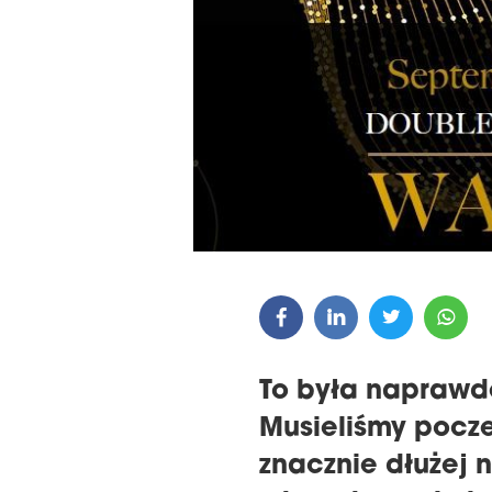
GALA WRĘCZENIA NAGRÓD
22. KONFEREN
THE 16TH CENTRAL &
MAGAZYNÓW I
EASTERN EUROPE
REGIONIE CEE
EUROBUILDCEE AWARDS 2026
To była naprawdę
Musieliśmy pocze
znacznie dłużej n