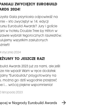
ANIALI ZWYCIĘZCY EUROBUILD
RDS 2024!
zysta Gala przyniosła odpowiedź na
nie – kto zwyciężył w 14. edycji
ursu Eurobuild Awards? Jury i goście
ani w hotelu Double Tree by Hilton w
zawie wybrali tegorocznych laureatów.
ulujemy wszystkim zasłużonych
żnień!
4 stycznia 2024
EŻYJMY TO JESZCZE RAZ!
build Awards 2023 już za nami, ale jeśli
zcze nie wpadł Wam w ręce dodatek
jalny "Eurobuildu" przygotowany na
, można go dziś wygodnie przejrzeć
ne i... wrócą piękne wspomnienia!
0 listopada 2023
A EUROBUILD AWARDS JUŻ DZIŚ –
arrow_forward
ęcej w Nagrody Eurobuild Awards
ŻYWO I ONLINE!