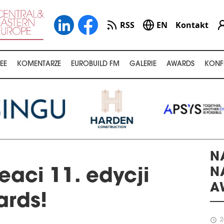
RSS
EN
Kontakt
EE
KOMENTARZE
EUROBUILD FM
GALERIE
AWARDS
KONF
N
N
eaci 11. edycji
A
ards!
schedule
2