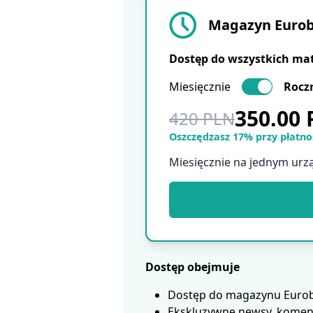
Magazyn Eurobu
Dostęp do wszystkich ma
Miesięcznie
Rocz
350.00
420 PLN
Oszczędzasz 17% przy płatnoś
Miesięcznie na jednym urz
Dostęp obejmuje
Dostęp do magazynu Eurobui
Ekskluzywne newsy, koment