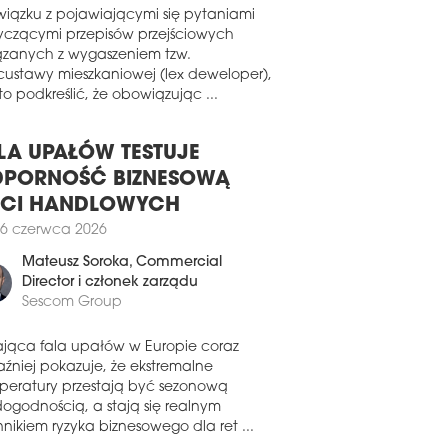
szym niż tradycyjny rok. Tym razem firmy,
ekty i osoby indywidualne będą
wiązku z pojawiającymi się pytaniami
iane za ich osiągnięcia na przestrzeni
yczącymi przepisów przejściowych
tnich 20 miesięcy.
ązanych z wygaszeniem tzw.
custawy mieszkaniowej (lex deweloper),
2 sierpnia 2022
o podkreślić, że obowiązując ...
MINACJE DO EUROBUILD AWARDS
YZNANE!
LA UPAŁÓW TESTUJE
es nominacji do Eurobuild Awards 2022
ńczony! Prawie 250 osób, firm i
PORNOŚĆ BIZNESOWĄ
jektów zostało nominowanych w 25
ECI HANDLOWYCH
goriach, a do jury zakwalifikowano
o 200 najlepszych ekspertów i
6 czerwca 2026
większych graczy rynkowych. W obu
Mateusz Soroka
, Commercial
ypadkach – jak co roku mamy –
Director i członek zarządu
epszych z najlepszych!
Sescom Group
0 września 2021
 LAUREACI 11. EDYCJI EUROBUILD
ająca fala upałów w Europie coraz
ARDS!
aźniej pokazuje, że ekstremalne
peratury przestają być sezonową
yła naprawdę “hard day’s night”!
dogodnością, a stają się realnym
eliśmy poczekać na ten wieczór