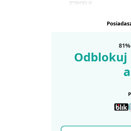
zmienia si
Posiadas
81% 
Odblokuj 
a