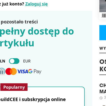
Are
z już konto?
Zaloguj się
inwe
kons
nier
mark
pozostało treści
schedule
2
pełny dostęp do
V 
rtykułu
Savi
zrew
ul. 
przy
WY
kom
PLN
EUR
osta
O
schedule
3
K
K1 
Amer
Popularny
Inve
w p
CH
dos
MA
ildCEE i subskrypcja online
nie
3
schedule
utwo