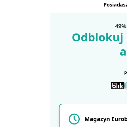
Posiadas
49% 
Odblokuj 
a
Magazyn Eurobu