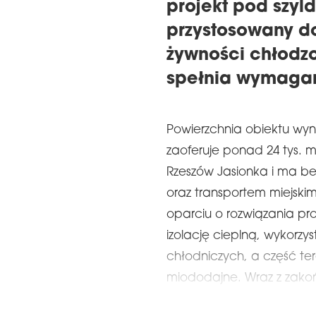
projekt pod szyl
przystosowany 
żywności chłodzo
spełnia wymaga
Powierzchnia obiektu wyn
zaoferuje ponad 24 tys. m
Rzeszów Jasionka i ma be
oraz transportem miejskim
oparciu o rozwiązania pr
izolację cieplną, wykorzy
chłodniczych, a część ter
miododajne. Wraz z zako