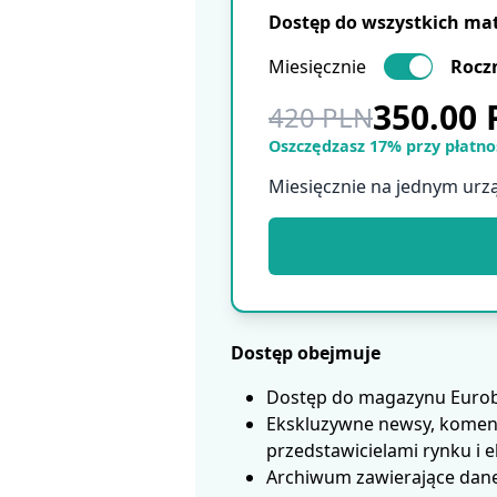
Dostęp do wszystkich ma
Miesięcznie
Rocz
350.00
420 PLN
Oszczędzasz 17% przy płatnoś
Miesięcznie na jednym urz
Dostęp obejmuje
Dostęp do magazynu Eurobui
Ekskluzywne newsy, koment
przedstawicielami rynku i 
Archiwum zawierające dane