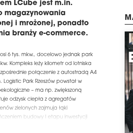
dem LCube jest m.in.
schedule
0
do magazynowania
FUS
nej i mrożonej, ponadto
M
Mię
stud
nia branży e-commerce.
rozp
konc
rozw
Wars
osi 6 tys. mkw., docelowo jednak park
schedule
1
kw. Kompleks leży kilometr od lotniska
NO
zpośrednie połączenie z autostradą A4
Spó
. Logistic Park Rzeszów powstał w
zarz
oekologiczne – ma np. zwiększoną
PRS 
12 w
stuje odzysk ciepła z agregatów
aust
enów zielonych zajmuja łąki
schedule
0
ńczeniem budowy I etapu inwestycji
NO
RY