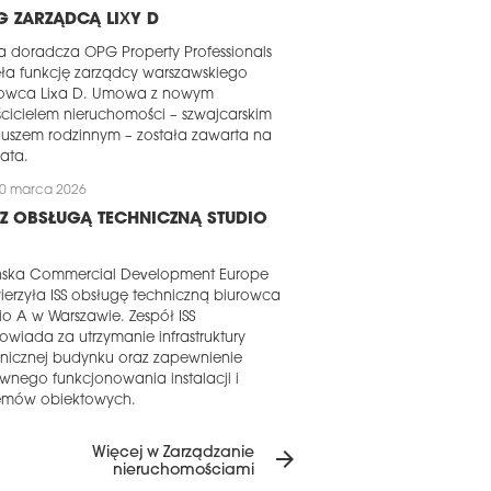
 ZARZĄDCĄ LIXY D
a doradcza OPG Property Professionals
ła funkcję zarządcy warszawskiego
rowca Lixa D. Umowa z nowym
cicielem nieruchomości – szwajcarskim
uszem rodzinnym – została zawarta na
lata.
0 marca 2026
 Z OBSŁUGĄ TECHNICZNĄ STUDIO
nska Commercial Development Europe
erzyła ISS obsługę techniczną biurowca
io A w Warszawie. Zespół ISS
wiada za utrzymanie infrastruktury
nicznej budynku oraz zapewnienie
wnego funkcjonowania instalacji i
temów obiektowych.
0 marca 2026
Więcej w Zarządzanie
arrow_forward
 SKRZYDŁAMI SAVILLSA
nieruchomościami