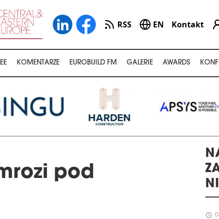
RSS
EN
Kontakt
EE
KOMENTARZE
EUROBUILD FM
GALERIE
AWARDS
KONF
N
Z
mrozi pod
N
schedule
0