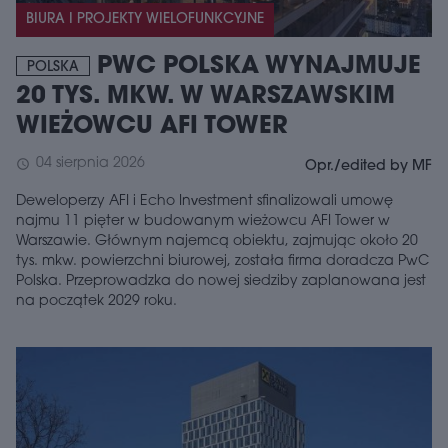
BIURA I PROJEKTY WIELOFUNKCYJNE
PWC POLSKA WYNAJMUJE
POLSKA
20 TYS. MKW. W WARSZAWSKIM
WIEŻOWCU AFI TOWER
04 sierpnia 2026
schedule
Opr./edited by MF
Deweloperzy AFI i Echo Investment sfinalizowali umowę
najmu 11 pięter w budowanym wieżowcu AFI Tower w
Warszawie. Głównym najemcą obiektu, zajmując około 20
tys. mkw. powierzchni biurowej, została firma doradcza PwC
Polska. Przeprowadzka do nowej siedziby zaplanowana jest
na początek 2029 roku.