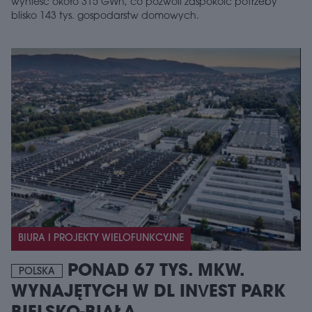
wynieść około 315 GWh, co pozwoli zaspokoić potrzeby
blisko 143 tys. gospodarstw domowych.
BIURA I PROJEKTY WIELOFUNKCYJNE
PONAD 67 TYS. MKW.
POLSKA
WYNAJĘTYCH W DL INVEST PARK