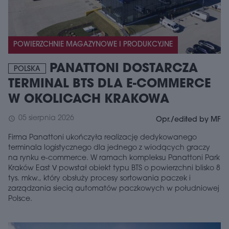
POWIERZCHNIE MAGAZYNOWE I PRODUKCYJNE
PANATTONI DOSTARCZA
POLSKA
TERMINAL BTS DLA E-COMMERCE
W OKOLICACH KRAKOWA
05 sierpnia 2026
schedule
Opr./edited by MF
Firma Panattoni ukończyła realizację dedykowanego
terminala logistycznego dla jednego z wiodących graczy
na rynku e-commerce. W ramach kompleksu Panattoni Park
Kraków East V powstał obiekt typu BTS o powierzchni blisko 8
tys. mkw., który obsłuży procesy sortowania paczek i
zarządzania siecią automatów paczkowych w południowej
Polsce.