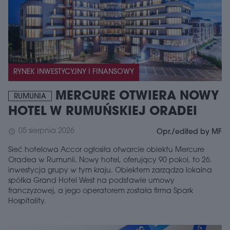
RYNEK INWESTYCYJNY I FINANSOWY
MERCURE OTWIERA NOWY
RUMUNIA
HOTEL W RUMUŃSKIEJ ORADEI
05 sierpnia 2026
schedule
Opr./edited by MF
Sieć hotelowa Accor ogłosiła otwarcie obiektu Mercure
Oradea w Rumunii. Nowy hotel, oferujący 90 pokoi, to 26.
inwestycja grupy w tym kraju. Obiektem zarządza lokalna
spółka Grand Hotel West na podstawie umowy
franczyzowej, a jego operatorem została firma Spark
Hospitality.