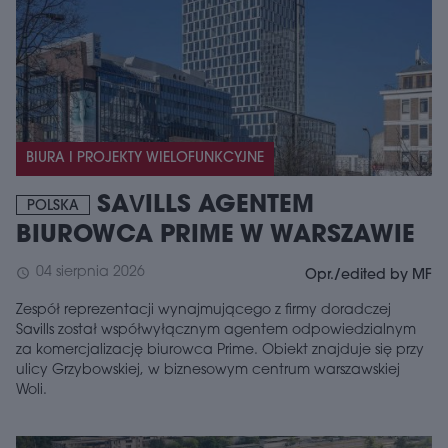
BIURA I PROJEKTY WIELOFUNKCYJNE
SAVILLS AGENTEM
POLSKA
BIUROWCA PRIME W WARSZAWIE
04 sierpnia 2026
schedule
Opr./edited by MF
Zespół reprezentacji wynajmującego z firmy doradczej
Savills został współwyłącznym agentem odpowiedzialnym
za komercjalizację biurowca Prime. Obiekt znajduje się przy
ulicy Grzybowskiej, w biznesowym centrum warszawskiej
Woli.