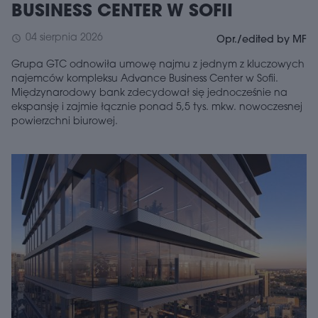
BUSINESS CENTER W SOFII
04 sierpnia 2026
schedule
Opr./edited by MF
Grupa GTC odnowiła umowę najmu z jednym z kluczowych
najemców kompleksu Advance Business Center w Sofii.
Międzynarodowy bank zdecydował się jednocześnie na
ekspansję i zajmie łącznie ponad 5,5 tys. mkw. nowoczesnej
powierzchni biurowej.