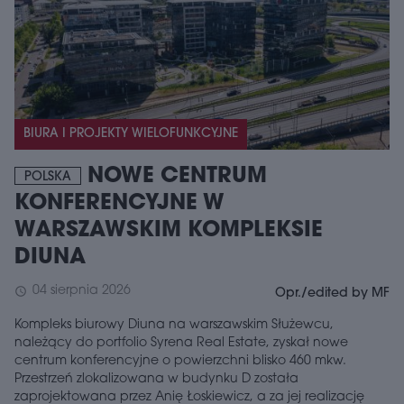
BIURA I PROJEKTY WIELOFUNKCYJNE
NOWE CENTRUM
POLSKA
KONFERENCYJNE W
WARSZAWSKIM KOMPLEKSIE
DIUNA
04 sierpnia 2026
schedule
Opr./edited by MF
Kompleks biurowy Diuna na warszawskim Służewcu,
należący do portfolio Syrena Real Estate, zyskał nowe
centrum konferencyjne o powierzchni blisko 460 mkw.
Przestrzeń zlokalizowana w budynku D została
zaprojektowana przez Anię Łoskiewicz, a za jej realizację