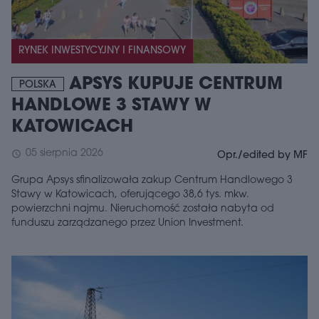
RYNEK INWESTYCYJNY I FINANSOWY
APSYS KUPUJE CENTRUM
POLSKA
HANDLOWE 3 STAWY W
KATOWICACH
05 sierpnia 2026
schedule
Opr./edited by MF
Grupa Apsys sfinalizowała zakup Centrum Handlowego 3
Stawy w Katowicach, oferującego 38,6 tys. mkw.
powierzchni najmu. Nieruchomość została nabyta od
funduszu zarządzanego przez Union Investment.