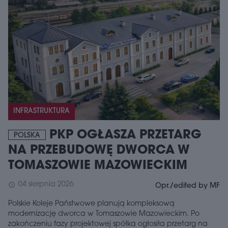
INFRASTRUKTURA
PKP OGŁASZA PRZETARG
POLSKA
NA PRZEBUDOWĘ DWORCA W
TOMASZOWIE MAZOWIECKIM
04 sierpnia 2026
schedule
Opr./edited by MF
Polskie Koleje Państwowe planują kompleksową
modernizację dworca w Tomaszowie Mazowieckim. Po
zakończeniu fazy projektowej spółka ogłosiła przetarg na