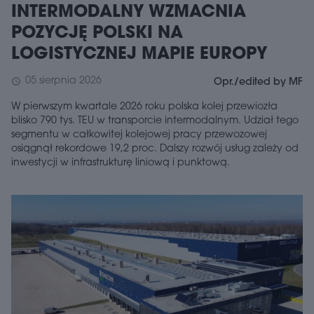
INTERMODALNY WZMACNIA
POZYCJĘ POLSKI NA
LOGISTYCZNEJ MAPIE EUROPY
05 sierpnia 2026
schedule
Opr./edited by MF
W pierwszym kwartale 2026 roku polska kolej przewiozła
blisko 790 tys. TEU w transporcie intermodalnym. Udział tego
segmentu w całkowitej kolejowej pracy przewozowej
osiągnął rekordowe 19,2 proc. Dalszy rozwój usług zależy od
inwestycji w infrastrukturę liniową i punktową.