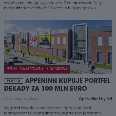
wybór generalnego wykonawcy. Zainteresowane firmy
mogą składać oferty do 21 sierpnia bieżącego roku.
RYNEK INWESTYCYJNY I FINANSOWY
APPENINN KUPUJE PORTFEL
POLSKA
DEKADY ZA 100 MLN EURO
03 sierpnia 2026
schedule
Opr./edited by NN
Węgierski inwestor nieruchomości Appeninn Asset
Management Holding sfinalizował przejęcie jedenastu