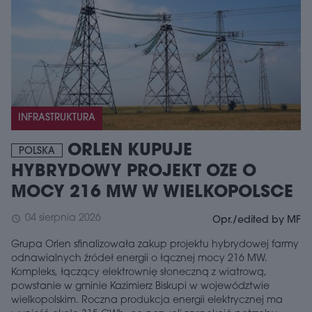
INFRASTRUKTURA
ORLEN KUPUJE
POLSKA
HYBRYDOWY PROJEKT OZE O
MOCY 216 MW W WIELKOPOLSCE
04 sierpnia 2026
schedule
Opr./edited by MF
Grupa Orlen sfinalizowała zakup projektu hybrydowej farmy
odnawialnych źródeł energii o łącznej mocy 216 MW.
Kompleks, łączący elektrownię słoneczną z wiatrową,
powstanie w gminie Kazimierz Biskupi w województwie
wielkopolskim. Roczna produkcja energii elektrycznej ma