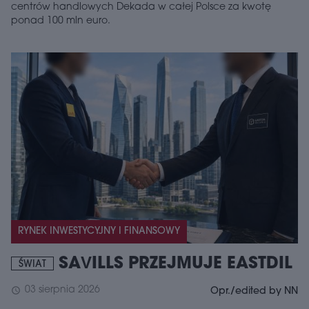
centrów handlowych Dekada w całej Polsce za kwotę
ponad 100 mln euro.
RYNEK INWESTYCYJNY I FINANSOWY
SAVILLS PRZEJMUJE EASTDIL
ŚWIAT
03 sierpnia 2026
schedule
Opr./edited by NN