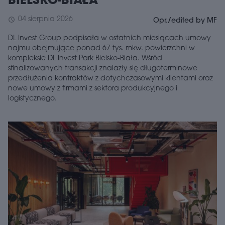
BIELSKO-BIAŁA
04 sierpnia 2026
schedule
Opr./edited by MF
DL Invest Group podpisała w ostatnich miesiącach umowy
najmu obejmujące ponad 67 tys. mkw. powierzchni w
kompleksie DL Invest Park Bielsko-Biała. Wśród
sfinalizowanych transakcji znalazły się długoterminowe
przedłużenia kontraktów z dotychczasowymi klientami oraz
nowe umowy z firmami z sektora produkcyjnego i
logistycznego.