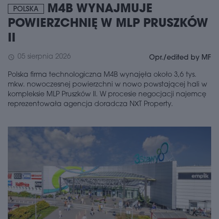
M4B WYNAJMUJE
POLSKA
POWIERZCHNIĘ W MLP PRUSZKÓW
II
05 sierpnia 2026
schedule
Opr./edited by MF
Polska firma technologiczna M4B wynajęła około 3,6 tys.
mkw. nowoczesnej powierzchni w nowo powstającej hali w
kompleksie MLP Pruszków II. W procesie negocjacji najemcę
reprezentowała agencja doradcza NXT Property.