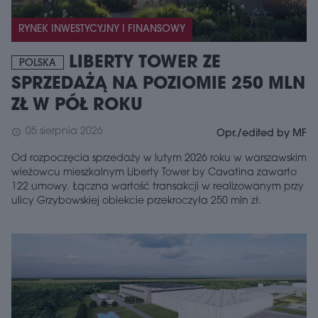
RYNEK INWESTYCYJNY I FINANSOWY
LIBERTY TOWER ZE
POLSKA
SPRZEDAŻĄ NA POZIOMIE 250 MLN
ZŁ W PÓŁ ROKU
05 sierpnia 2026
schedule
Opr./edited by MF
Od rozpoczęcia sprzedaży w lutym 2026 roku w warszawskim
wieżowcu mieszkalnym Liberty Tower by Cavatina zawarto
122 umowy. Łączna wartość transakcji w realizowanym przy
ulicy Grzybowskiej obiekcie przekroczyła 250 mln zł.